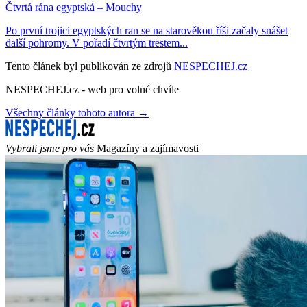
Čtvrtá rána egyptská – Mouchy
Po první trojici egyptských ran se na starověkou říši začaly snášet
další pohromy. V pořadí čtvrtým trestem...
Tento článek byl publikován ze zdrojů
NESPECHEJ.cz
NESPECHEJ.cz - web pro volné chvíle
Všechny články tohoto autora →
Vybrali jsme pro vás
Magazíny a zajímavosti