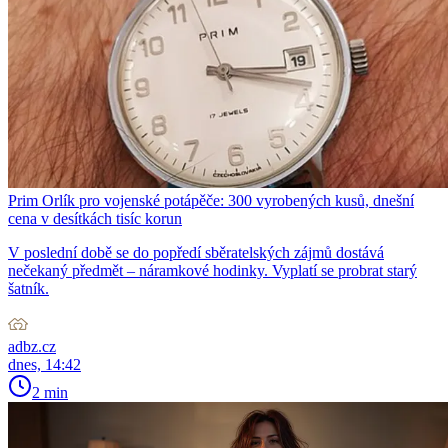
Prim Orlík pro vojenské potápěče: 300 vyrobených kusů, dnešní
cena v desítkách tisíc korun
V poslední době se do popředí sběratelských zájmů dostává
nečekaný předmět – náramkové hodinky. Vyplatí se probrat starý
šatník.
adbz.cz
dnes, 14:42
2 min