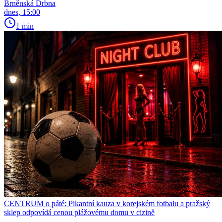
Brněnská Drbna
dnes, 15:00
1 min
CENTRUM o páté: Pikantní kauza v korejském fotbalu a pražský
sklep odpovídá cenou plážovému domu v cizině