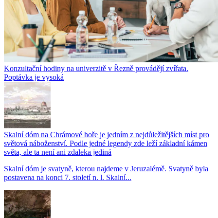
Konzultační hodiny na univerzitě v Řezně provádějí zvířata.
Poptávka je vysoká
Skalní dóm na Chrámové hoře je jedním z nejdůležitějších míst pro
světová náboženství. Podle jedné legendy zde leží základní kámen
světa, ale ta není ani zdaleka jediná
Skalní dóm je svatyně, kterou najdeme v Jeruzalémě. Svatyně byla
postavena na konci 7. století n. l. Skalní...