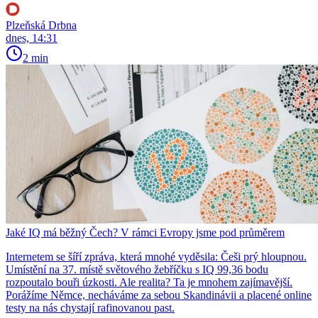
Plzeňská Drbna
dnes, 14:31
2 min
Jaké IQ má běžný Čech? V rámci Evropy jsme pod průměrem
Internetem se šíří zpráva, která mnohé vyděsila: Češi prý hloupnou.
Umístění na 37. místě světového žebříčku s IQ 99,36 bodu
rozpoutalo bouři úzkosti. Ale realita? Ta je mnohem zajímavější.
Porážíme Němce, necháváme za sebou Skandinávii a placené online
testy na nás chystají rafinovanou past.