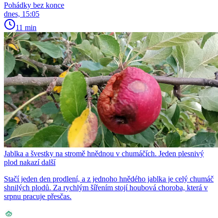
Pohádky bez konce
dnes, 15:05
11 min
Jablka a švestky na stromě hnědnou v chumáčích. Jeden plesnivý
plod nakazí další
Stačí jeden den prodlení, a z jednoho hnědého jablka je celý chumáč
shnilých plodů. Za rychlým šířením stojí houbová choroba, která v
srpnu pracuje přesčas.