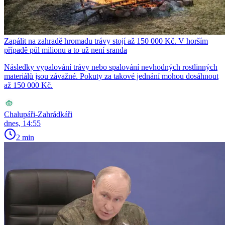
Zapálit na zahradě hromadu trávy stojí až 150 000 Kč. V horším
případě půl milionu a to už není sranda
Následky vypalování trávy nebo spalování nevhodných rostlinných
materiálů jsou závažné. Pokuty za takové jednání mohou dosáhnout
až 150 000 Kč.
Chalupáři-Zahrádkáři
dnes, 14:55
2 min