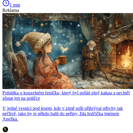
1 min
Reklama
Pohádka o kouzelném hrníčku, který byl pořád plný kakaa a nechtěl
zůstat jen na poličce
V jedné vesnici pod lesem, kde v zimě sníh přikrýval střechy tak
pečlivě, jako by je někdo balil do peřiny, žila holčička jménem
Anežka.