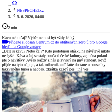
NESPECHEJ.cz
5. 6. 2026, 04:00
2 min
Kávu nebo čaj? Výběr nemusí být vždy lehký
Přidejte si obsah Centrum.cz do oblíbených zdrojů pro Google
hledání a Google zprávy
„Dáte si kávu? Nebo čaj?“ Kdo podobnou otázku na návštěvě nikdo
neslyšel. Káva a čaj se staly součástí české kultury, zejména pokud
jde o návštěvy. Avšak každý z nás je zvyklý na jiný standart, když
přijde na tyto nápoje, a tak milovník café latté dostane u sousedky
takzvaného turka a naopak, zkrátka každý pes, jiná ves.