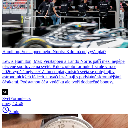
Hamilton, Verstappen nebo Norris: Kdo má nejvyšší plat?
Lewis Hamilton, Max Verstappen a Lando Norris patří mezi nejlépe
placené sportovce na světě. Kdo z pilotů formule 1 si ale v roce
2026 vydělá nejvíce? Zatímco platy mistrů světa se pohybují v
astronomických řádech, nováčci začínají s podstatně skromnějšími
částkami. Podstatnou část výdělku ale tvoří dodatečné bonusy.
SvětFormule.cz
dnes, 14:46
3 min