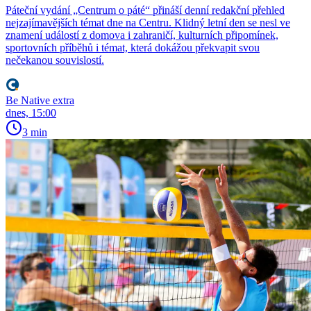
Páteční vydání „Centrum o páté“ přináší denní redakční přehled
nejzajímavějších témat dne na Centru. Klidný letní den se nesl ve
znamení událostí z domova i zahraničí, kulturních připomínek,
sportovních příběhů i témat, která dokážou překvapit svou
nečekanou souvislostí.
Be Native extra
dnes, 15:00
3 min