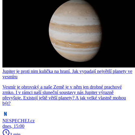
Jupiter je proti nim kulička na hraní. Jak vypadají největší planety ve
vesmíru
Vesmír je obrovský a naše Země je v něm jen drobné prachové
zrnko. I v rámci naší sluneční soustavy nás Jupiter výrazně
převyšuje. Existují ještě větší planety? A jak velké vlastně mohou
být?
NESPECHEJ.cz
dnes, 15:00
3 min