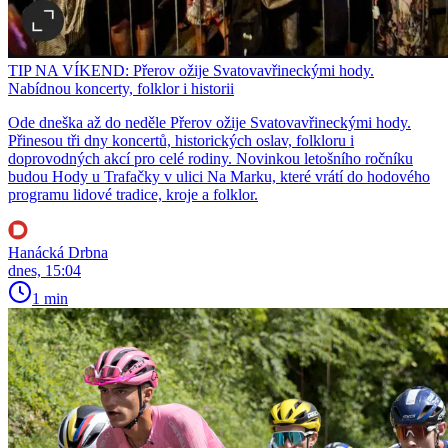
TIP NA VÍKEND: Přerov ožije Svatovavřineckými hody.
Nabídnou koncerty, folklor i historii
Ode dneška až do neděle Přerov ožije Svatovavřineckými hody.
Přinesou tři dny koncertů, historických oslav, folkloru i
doprovodných akcí pro celé rodiny. Novinkou letošního ročníku
budou Hody u Trafačky v ulici Na Marku, které vrátí do hodového
programu lidové tradice, kroje a folklor.
Hanácká Drbna
dnes, 15:04
1 min