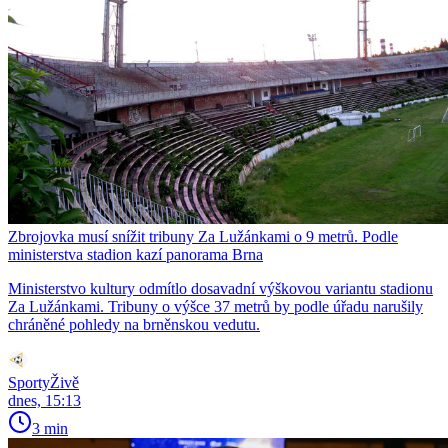
Zbrojovka musí snížit tribuny Za Lužánkami o 9 metrů. Podle
ministerstva stadion kazí panorama Brna
Ministerstvo kultury odmítlo dosavadní výškovou variantu stadionu
Za Lužánkami. Tribuny o výšce 37 metrů by podle úřadu narušily
chráněné pohledy na brněnskou vedutu.
SportyŽivě
dnes, 15:13
3 min