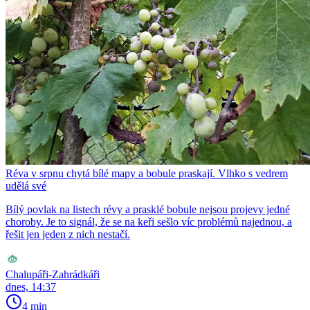
Réva v srpnu chytá bílé mapy a bobule praskají. Vlhko s vedrem
udělá své
Bílý povlak na listech révy a prasklé bobule nejsou projevy jedné
choroby. Je to signál, že se na keři sešlo víc problémů najednou, a
řešit jen jeden z nich nestačí.
Chalupáři-Zahrádkáři
dnes, 14:37
4 min