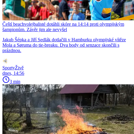
Čeští beachvolejbalisté dotáhli skóre na 14:14 proti olympijským
šampionům. Závěr jim ale nevyšel
Jakub Šépka a Jiří Sedlák dotlačili v Hamburku olympijské vítěze
Mola a Søruma do tie-breaku. Dva body od senzace skončili s
prázdnou.
SportyŽivě
dnes, 14:56
3 min