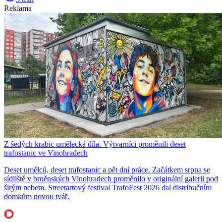
Reklama
Z šedých krabic umělecká díla. Výtvarníci proměnili deset
trafostanic ve Vinohradech
Deset umělců, deset trafostanic a pět dní práce. Začátkem srpna se
sídliště v brněnských Vinohradech proměnilo v originální galerii pod
širým nebem. Streetartový festival TrafoFest 2026 dal distribučním
domkům novou tvář.