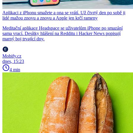
Aplikaci z iPhonu smažete a ona se vrátí. Už čtvrtý den po sobě ji
lidé mažou znovu a znovu a Apple jen krčí rameny
Meditační aplikace Headspace se uživatelům iPhone po smazání
sama vrací. Desítky hlášení na Redditu i Hacker News popisují
marný boj trvající dny.
Mobify.cz
dnes, 15:23
4 min