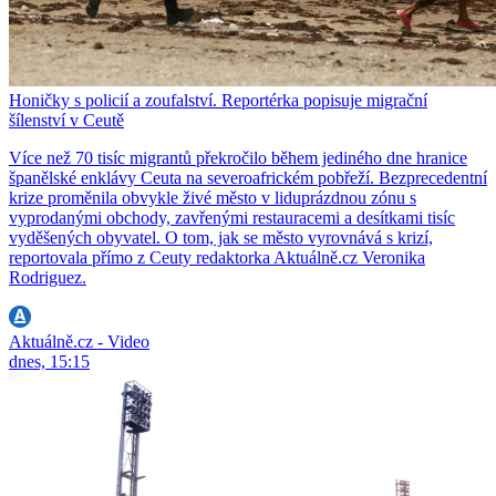
Honičky s policií a zoufalství. Reportérka popisuje migrační
šílenství v Ceutě
Více než 70 tisíc migrantů překročilo během jediného dne hranice
španělské enklávy Ceuta na severoafrickém pobřeží. Bezprecedentní
krize proměnila obvykle živé město v liduprázdnou zónu s
vyprodanými obchody, zavřenými restauracemi a desítkami tisíc
vyděšených obyvatel. O tom, jak se město vyrovnává s krizí,
reportovala přímo z Ceuty redaktorka Aktuálně.cz Veronika
Rodriguez.
Aktuálně.cz - Video
dnes, 15:15