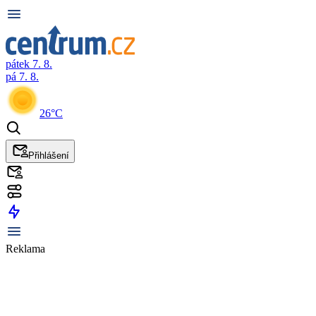
pátek 7. 8.
pá 7. 8.
26°C
Přihlášení
Reklama