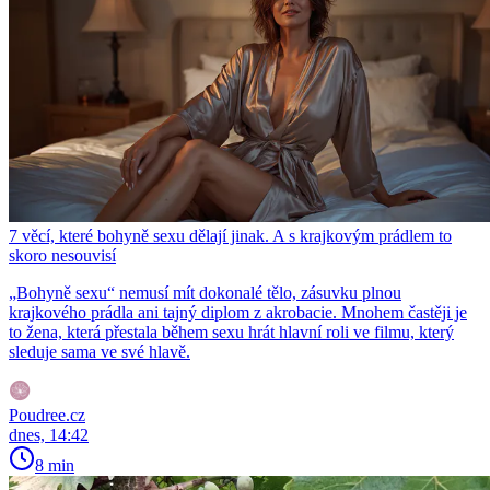
7 věcí, které bohyně sexu dělají jinak. A s krajkovým prádlem to
skoro nesouvisí
„Bohyně sexu“ nemusí mít dokonalé tělo, zásuvku plnou
krajkového prádla ani tajný diplom z akrobacie. Mnohem častěji je
to žena, která přestala během sexu hrát hlavní roli ve filmu, který
sleduje sama ve své hlavě.
Poudree.cz
dnes, 14:42
8 min