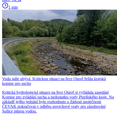
1 min
Voda stále ubývá. Kritickou situaci na řece Otavě řešila krajská
komise pro sucho
Kritická hydrologická situace na řece Otavě si vyžádala zasedání
Komise pro zvládání sucha a nedostatku vody Plzeňského kraje. Na
základě jejího jednání bylo rozhodnuto o žádosti společnosti
ČEVAK pokračovat v odběru povrchové vody pro zásobování
Sušice pitnou vodou.