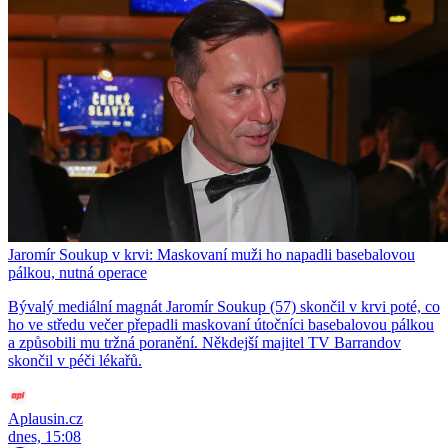
Jaromír Soukup v krvi: Maskovaní muži ho napadli basebalovou
pálkou, nutná operace
Bývalý mediální magnát Jaromír Soukup (57) skončil v krvi poté, co
ho ve středu večer přepadli maskovaní útočníci basebalovou pálkou
a způsobili mu tržná poranění. Někdejší majitel TV Barrandov
skončil v péči lékařů.
Aplausin.cz
dnes, 15:08