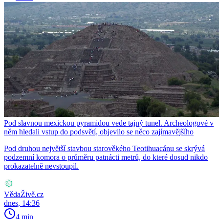
Pod slavnou mexickou pyramidou vede tajný tunel. Archeologové v
něm hledali vstup do podsvětí, objevilo se něco zajímavějšího
Pod druhou největší stavbou starověkého Teotihuacánu se skrývá
podzemní komora o průměru patnácti metrů, do které dosud nikdo
prokazatelně nevstoupil.
VědaŽivě.cz
dnes, 14:36
4 min