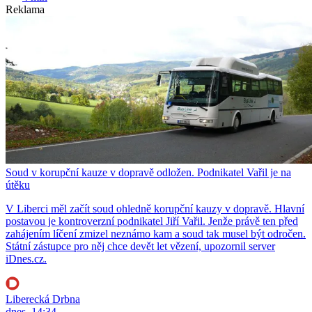
Reklama
Soud v korupční kauze v dopravě odložen. Podnikatel Vařil je na
útěku
V Liberci měl začít soud ohledně korupční kauzy v dopravě. Hlavní
postavou je kontroverzní podnikatel Jiří Vařil. Jenže právě ten před
zahájením líčení zmizel neznámo kam a soud tak musel být odročen.
Státní zástupce pro něj chce devět let vězení, upozornil server
iDnes.cz.
Liberecká Drbna
dnes, 14:34