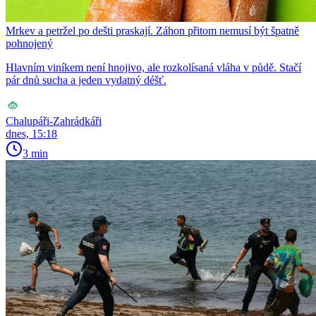
Mrkev a petržel po dešti praskají. Záhon přitom nemusí být špatně
pohnojený
Hlavním viníkem není hnojivo, ale rozkolísaná vláha v půdě. Stačí
pár dnů sucha a jeden vydatný déšť.
Chalupáři-Zahrádkáři
dnes, 15:18
3 min