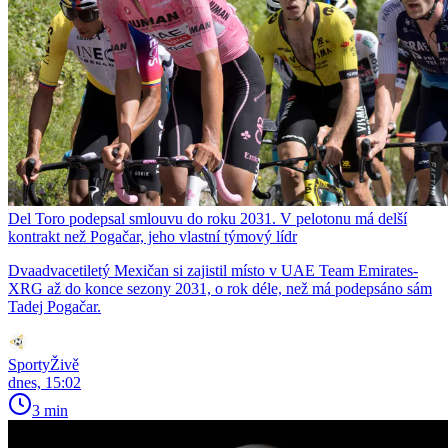
Del Toro podepsal smlouvu do roku 2031. V pelotonu má delší
kontrakt než Pogačar, jeho vlastní týmový lídr
Dvaadvacetiletý Mexičan si zajistil místo v UAE Team Emirates-
XRG až do konce sezony 2031, o rok déle, než má podepsáno sám
Tadej Pogačar.
SportyŽivě
dnes, 15:02
3 min