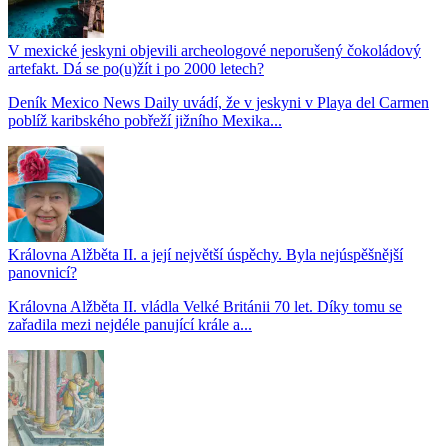
V mexické jeskyni objevili archeologové neporušený čokoládový
artefakt. Dá se po(u)žít i po 2000 letech?
Deník Mexico News Daily uvádí, že v jeskyni v Playa del Carmen
poblíž karibského pobřeží jižního Mexika...
Královna Alžběta II. a její největší úspěchy. Byla nejúspěšnější
panovnicí?
Královna Alžběta II. vládla Velké Británii 70 let. Díky tomu se
zařadila mezi nejdéle panující krále a...