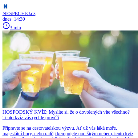
NESPECHEJ.cz
dnes, 14:30
3 min
HOSPODSKÝ KVÍZ: Myslíte si, že o dovolených víte všechno?
Tento kvíz vás rychle prověří
Připravte se na cestovatelskou výzvu. Ať už vás láká moře,
majestátní hory, nebo raději kempujete pod širým nebem, tento kvíz