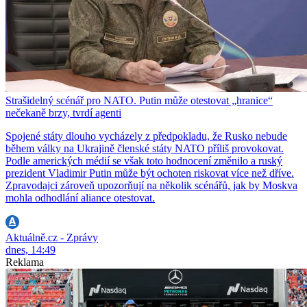
Strašidelný scénář pro NATO. Putin může otestovat „hranice“
nečekaně brzy, tvrdí agenti
Spojené státy dlouho vycházely z předpokladu, že Rusko nebude
během války na Ukrajině členské státy NATO příliš provokovat.
Podle amerických médií se však toto hodnocení změnilo a ruský
prezident Vladimir Putin může být ochoten riskovat více než dříve.
Zpravodajci zároveň upozorňují na několik scénářů, jak by Moskva
mohla odhodlání aliance otestovat.
Aktuálně.cz - Zprávy
dnes, 14:49
Reklama