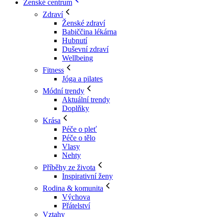
Ženské centrum
Zdraví
Ženské zdraví
Babiččina lékárna
Hubnutí
Duševní zdraví
Wellbeing
Fitness
Jóga a pilates
Módní trendy
Aktuální trendy
Doplňky
Krása
Péče o pleť
Péče o tělo
Vlasy
Nehty
Příběhy ze života
Inspirativní ženy
Rodina & komunita
Výchova
Přátelství
Vztahy