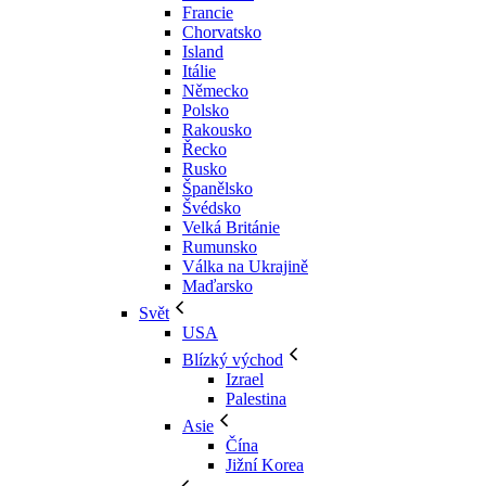
Francie
Chorvatsko
Island
Itálie
Německo
Polsko
Rakousko
Řecko
Rusko
Španělsko
Švédsko
Velká Británie
Rumunsko
Válka na Ukrajině
Maďarsko
Svět
USA
Blízký východ
Izrael
Palestina
Asie
Čína
Jižní Korea