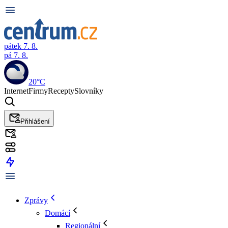
pátek 7. 8.
pá 7. 8.
20°C
Internet
Firmy
Recepty
Slovníky
Přihlášení
Zprávy
Domácí
Regionální