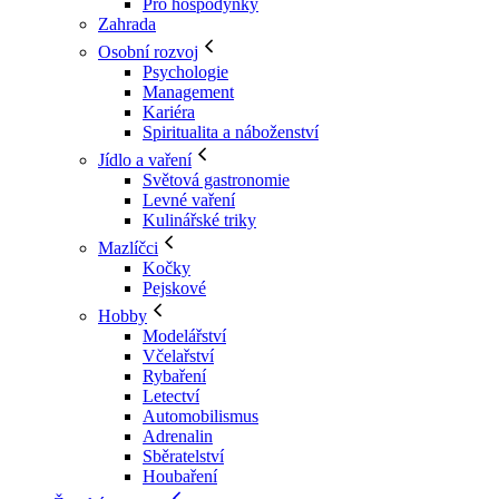
Pro hospodyňky
Zahrada
Osobní rozvoj
Psychologie
Management
Kariéra
Spiritualita a náboženství
Jídlo a vaření
Světová gastronomie
Levné vaření
Kulinářské triky
Mazlíčci
Kočky
Pejskové
Hobby
Modelářství
Včelařství
Rybaření
Letectví
Automobilismus
Adrenalin
Sběratelství
Houbaření