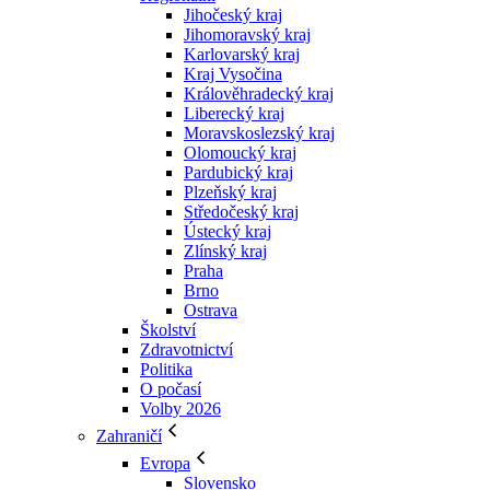
Jihočeský kraj
Jihomoravský kraj
Karlovarský kraj
Kraj Vysočina
Králověhradecký kraj
Liberecký kraj
Moravskoslezský kraj
Olomoucký kraj
Pardubický kraj
Plzeňský kraj
Středočeský kraj
Ústecký kraj
Zlínský kraj
Praha
Brno
Ostrava
Školství
Zdravotnictví
Politika
O počasí
Volby 2026
Zahraničí
Evropa
Slovensko