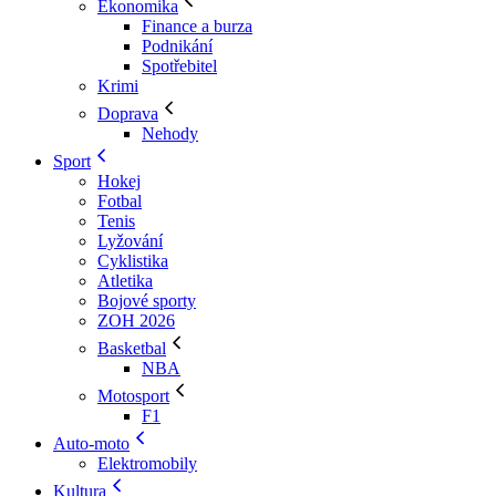
Ekonomika
Finance a burza
Podnikání
Spotřebitel
Krimi
Doprava
Nehody
Sport
Hokej
Fotbal
Tenis
Lyžování
Cyklistika
Atletika
Bojové sporty
ZOH 2026
Basketbal
NBA
Motosport
F1
Auto-moto
Elektromobily
Kultura