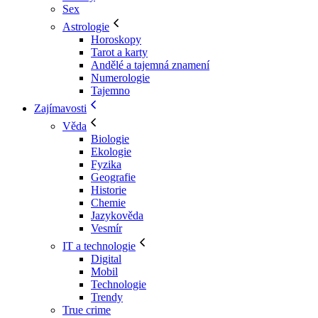
Sex
Astrologie
Horoskopy
Tarot a karty
Andělé a tajemná znamení
Numerologie
Tajemno
Zajímavosti
Věda
Biologie
Ekologie
Fyzika
Geografie
Historie
Chemie
Jazykověda
Vesmír
IT a technologie
Digital
Mobil
Technologie
Trendy
True crime