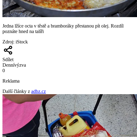
Jedna lžíce octa v těstě a bramboráky přestanou pít olej. Rozdíl
poznáte hned na talíři
Zdroj
:
iStock
Sdílet
Denní
výzva
0
Reklama
Další články z
adbz.cz