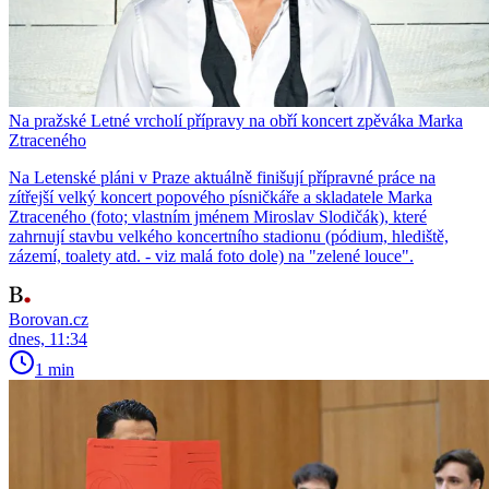
Na pražské Letné vrcholí přípravy na obří koncert zpěváka Marka
Ztraceného
Na Letenské pláni v Praze aktuálně finišují přípravné práce na
zítřejší velký koncert popového písničkáře a skladatele Marka
Ztraceného (foto; vlastním jménem Miroslav Slodičák), které
zahrnují stavbu velkého koncertního stadionu (pódium, hlediště,
zázemí, toalety atd. - viz malá foto dole) na "zelené louce".
Borovan.cz
dnes, 11:34
1 min