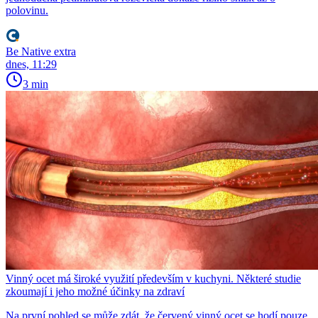
polovinu.
Be Native extra
dnes, 11:29
3 min
Vinný ocet má široké využití především v kuchyni. Některé studie
zkoumají i jeho možné účinky na zdraví
Na první pohled se může zdát, že červený vinný ocet se hodí pouze