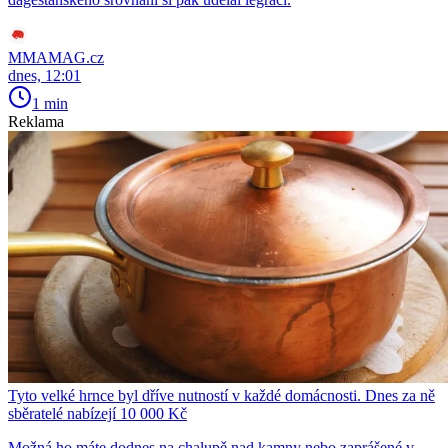
MMAMAG.cz
dnes, 12:01
1 min
Reklama
Tyto velké hrnce byl dříve nutností v každé domácnosti. Dnes za ně
sběratelé nabízejí 10 000 Kč
Možná ho máte dodnes na chalupě nad kamny nebo zaprášené v