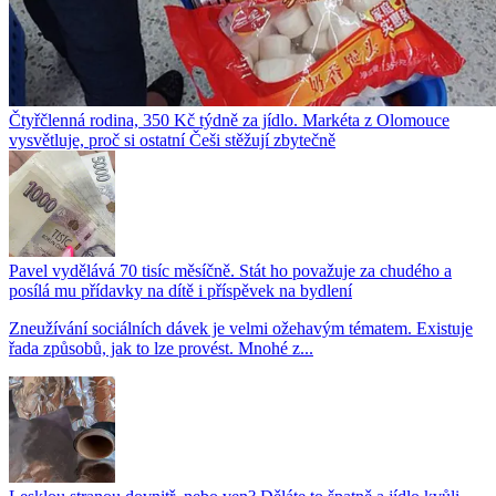
Čtyřčlenná rodina, 350 Kč týdně za jídlo. Markéta z Olomouce
vysvětluje, proč si ostatní Češi stěžují zbytečně
Pavel vydělává 70 tisíc měsíčně. Stát ho považuje za chudého a
posílá mu přídavky na dítě i příspěvek na bydlení
Zneužívání sociálních dávek je velmi ožehavým tématem. Existuje
řada způsobů, jak to lze provést. Mnohé z...