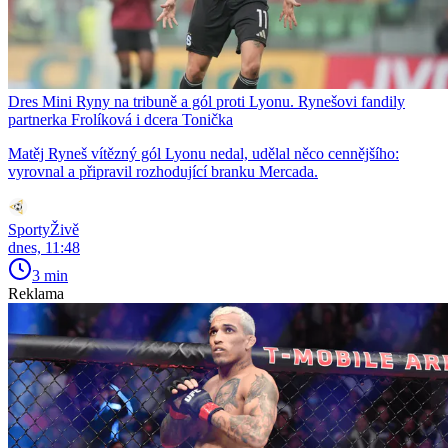
Dres Mini Ryny na tribuně a gól proti Lyonu. Rynešovi fandily
partnerka Frolíková i dcera Tonička
Matěj Ryneš vítězný gól Lyonu nedal, udělal něco cennějšího:
vyrovnal a připravil rozhodující branku Mercada.
SportyŽivě
dnes, 11:48
3 min
Reklama