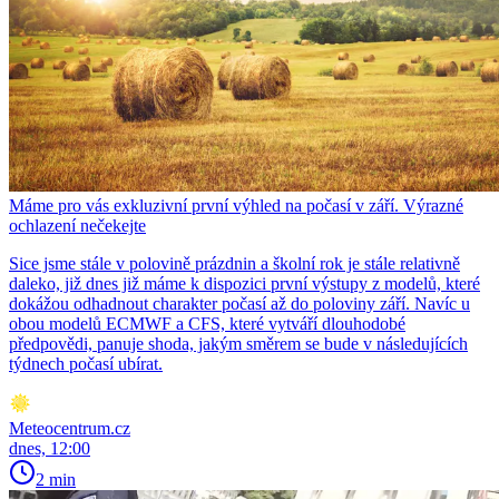
Máme pro vás exkluzivní první výhled na počasí v září. Výrazné
ochlazení nečekejte
Sice jsme stále v polovině prázdnin a školní rok je stále relativně
daleko, již dnes již máme k dispozici první výstupy z modelů, které
dokážou odhadnout charakter počasí až do poloviny září. Navíc u
obou modelů ECMWF a CFS, které vytváří dlouhodobé
předpovědi, panuje shoda, jakým směrem se bude v následujících
týdnech počasí ubírat.
Meteocentrum.cz
dnes, 12:00
2 min