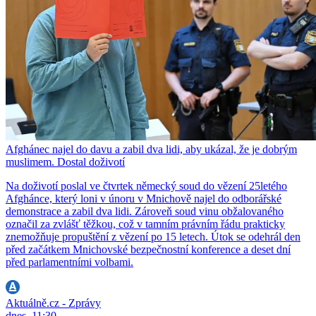
Afghánec najel do davu a zabil dva lidi, aby ukázal, že je dobrým
muslimem. Dostal doživotí
Na doživotí poslal ve čtvrtek německý soud do vězení 25letého
Afghánce, který loni v únoru v Mnichově najel do odborářské
demonstrace a zabil dva lidi. Zároveň soud vinu obžalovaného
označil za zvlášť těžkou, což v tamním právním řádu prakticky
znemožňuje propuštění z vězení po 15 letech. Útok se odehrál den
před začátkem Mnichovské bezpečnostní konference a deset dní
před parlamentními volbami.
Aktuálně.cz - Zprávy
dnes, 11:30