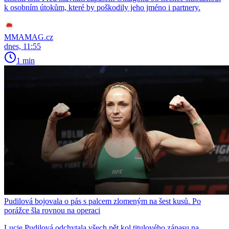
k osobním útokům, které by poškodily jeho jméno i partnery.
MMAMAG.cz
dnes, 11:55
1 min
Pudilová bojovala o pás s palcem zlomeným na šest kusů. Po
porážce šla rovnou na operaci
Lucie Pudilová odchytala všech pět kol titulového zápasu na