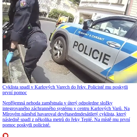
Cyklista spadl v Karlových Varech do řeky. Policisté mu poskytli
první pomoc
Nepříjemná nehoda zaměstnala v úterý odpoledne složky
integrovaného záchranného systému v centru Karlových Varů. Na
Mírovém náměstí havaroval devětasedmdesátiletý cyklista, který
následně spadl z několika metrů do řeky Teplé. Na místě mu první
pomoc poskytli policisté.