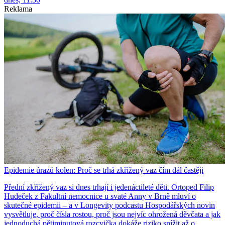
Reklama
Epidemie úrazů kolen: Proč se trhá zkřížený vaz čím dál častěji
Přední zkřížený vaz si dnes trhají i jedenáctileté děti. Ortoped Filip
Hudeček z Fakultní nemocnice u svaté Anny v Brně mluví o
skutečné epidemii – a v Longevity podcastu Hospodářských novin
vysvětluje, proč čísla rostou, proč jsou nejvíc ohrožená děvčata a jak
jednoduchá pětiminutová rozcvička dokáže riziko snížit až o