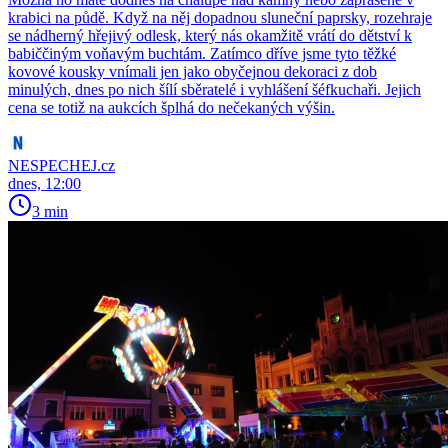
krabici na půdě. Když na něj dopadnou sluneční paprsky, rozehraje
se nádherný hřejivý odlesk, který nás okamžitě vrátí do dětství k
babiččiným voňavým buchtám. Zatímco dříve jsme tyto těžké
kovové kousky vnímali jen jako obyčejnou dekoraci z dob
minulých, dnes po nich šílí sběratelé i vyhlášení šéfkuchaři. Jejich
cena se totiž na aukcích šplhá do nečekaných výšin.
NESPECHEJ.cz
dnes, 12:00
3 min