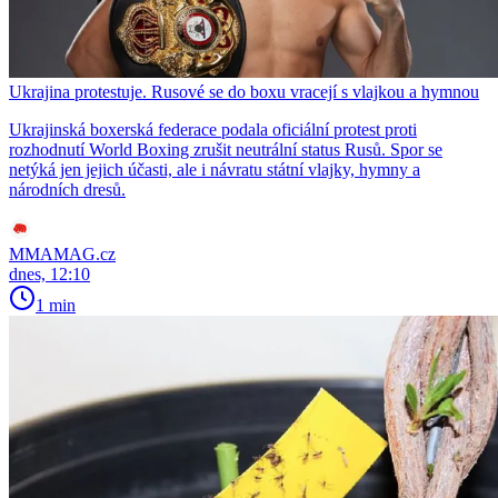
Ukrajina protestuje. Rusové se do boxu vracejí s vlajkou a hymnou
Ukrajinská boxerská federace podala oficiální protest proti
rozhodnutí World Boxing zrušit neutrální status Rusů. Spor se
netýká jen jejich účasti, ale i návratu státní vlajky, hymny a
národních dresů.
MMAMAG.cz
dnes, 12:10
1 min