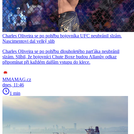
Charles Oliveira se po pohřbu bojovníka UFC neubránil slzám.
Nascimentovi dal velký slib
Charles Oliveira se po pohřbu dlouholetého parťáka neubránil
slzám. Slíbil, že bojovníci Chute Boxe budou Allanův odkaz
připomínat při každém dalším vstupu do klece.
MMAMAG.cz
dnes, 11:46
1 min