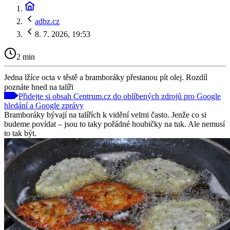
adbz.cz
8. 7. 2026, 19:53
2 min
Jedna lžíce octa v těstě a bramboráky přestanou pít olej. Rozdíl
poznáte hned na talíři
Přidejte si obsah Centrum.cz do oblíbených zdrojů pro Google
hledání a Google zprávy
Bramboráky bývají na talířích k vidění velmi často. Jenže co si
budeme povídat – jsou to taky pořádné houbičky na tuk. Ale nemusí
to tak být.