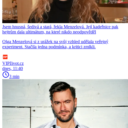
Jsem hnusná, šedivá a stará, řekla Menzelová. Její kadeřnice pak
hejtrům dala ultimátum, na které nikdo neodpověděl
Olga Menzelová si z urážek na svůj vzhled udělala veřejný
experiment. Stačila jedna podmínka, a kritici zmlkli.
VIPživot.cz
dnes, 11:40
3 min