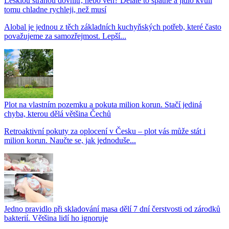
Lesklou stranou dovnitř, nebo ven? Děláte to špatně a jídlo kvůli
tomu chladne rychleji, než musí
Alobal je jednou z těch základních kuchyňských potřeb, které často
považujeme za samozřejmost. Lepší...
Plot na vlastním pozemku a pokuta milion korun. Stačí jediná
chyba, kterou dělá většina Čechů
Retroaktivní pokuty za oplocení v Česku – plot vás může stát i
milion korun. Naučte se, jak jednoduše...
Jedno pravidlo při skladování masa dělí 7 dní čerstvosti od zárodků
bakterií. Většina lidí ho ignoruje