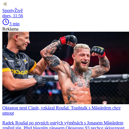
SportyŽivě
dnes, 11:56
3 min
Reklama
Oktagon není Clash, vzkázal Roušal. Trashtalk s Mågårdem chce
utnout
Radek Roušal po prvních ostrých výměnách s Jonasem Mågårdem
změnil tón. Před hlavním zápasem Oktagonu 93 nechce sklouznout