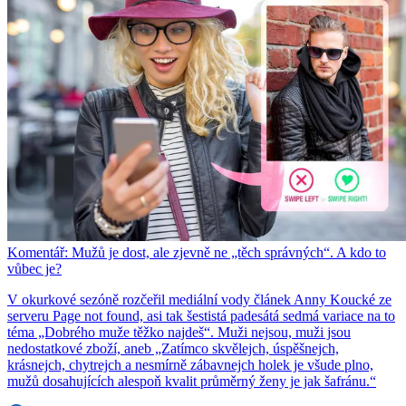
Komentář: Mužů je dost, ale zjevně ne „těch správných“. A kdo to
vůbec je?
V okurkové sezóně rozčeřil mediální vody článek Anny Koucké ze
serveru Page not found, asi tak šestistá padesátá sedmá variace na to
téma „Dobrého muže těžko najdeš“. Muži nejsou, muži jsou
nedostatkové zboží, aneb „Zatímco skvělejch, úspěšnejch,
krásnejch, chytrejch a nesmírně zábavnejch holek je všude plno,
mužů dosahujících alespoň kvalit průměrný ženy je jak šafránu.“