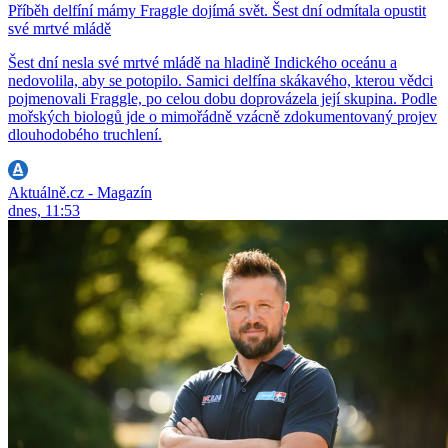
Příběh delfíní mámy Fraggle dojímá svět. Šest dní odmítala opustit
své mrtvé mládě
Šest dní nesla své mrtvé mládě na hladině Indického oceánu a
nedovolila, aby se potopilo. Samici delfína skákavého, kterou vědci
pojmenovali Fraggle, po celou dobu doprovázela její skupina. Podle
mořských biologů jde o mimořádně vzácně zdokumentovaný projev
dlouhodobého truchlení.
Aktuálně.cz - Magazín
dnes, 11:53