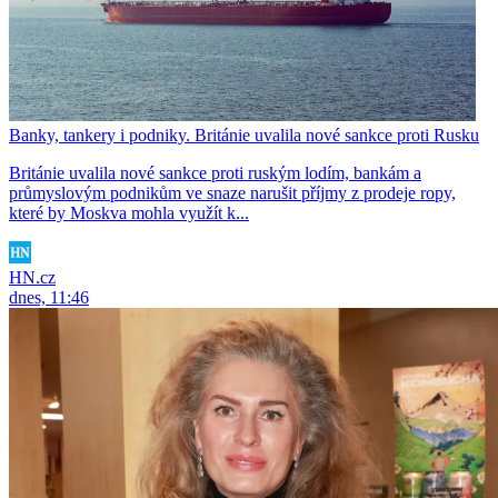
Banky, tankery i podniky. Británie uvalila nové sankce proti Rusku
Británie uvalila nové sankce proti ruským lodím, bankám a
průmyslovým podnikům ve snaze narušit příjmy z prodeje ropy,
které by Moskva mohla využít k...
HN.cz
dnes, 11:46