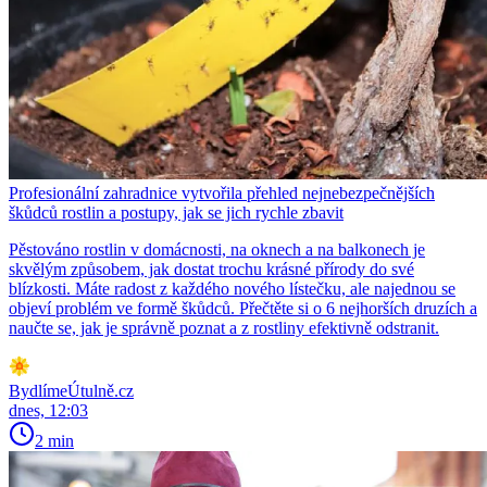
Profesionální zahradnice vytvořila přehled nejnebezpečnějších
škůdců rostlin a postupy, jak se jich rychle zbavit
Pěstováno rostlin v domácnosti, na oknech a na balkonech je
skvělým způsobem, jak dostat trochu krásné přírody do své
blízkosti. Máte radost z každého nového lístečku, ale najednou se
objeví problém ve formě škůdců. Přečtěte si o 6 nejhorších druzích a
naučte se, jak je správně poznat a z rostliny efektivně odstranit.
BydlímeÚtulně.cz
dnes, 12:03
2 min