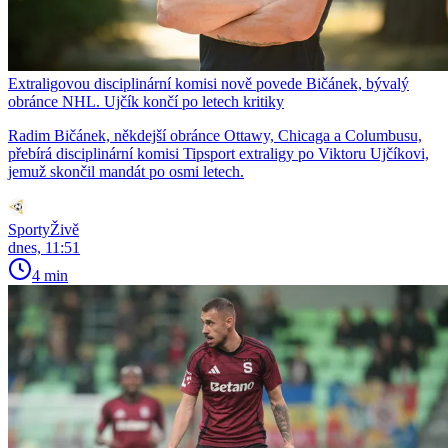
Extraligovou disciplinární komisi nově povede Bičánek, bývalý
obránce NHL. Ujčík končí po letech kritiky
Radim Bičánek, někdejší obránce Ottawy, Chicaga a Columbusu,
přebírá disciplinární komisi Tipsport extraligy po Viktoru Ujčíkovi,
jemuž skončil mandát po osmi letech.
SportyŽivě
dnes, 11:51
4 min