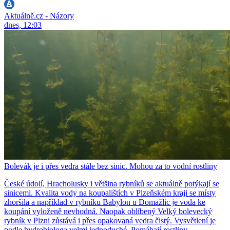
Aktuálně.cz - Názory
dnes, 12:03
Bolevák je i přes vedra stále bez sinic. Mohou za to vodní rostliny
České údolí, Hracholusky i většina rybníků se aktuálně potýkají se
sinicemi. Kvalita vody na koupalištích v Plzeňském kraji se místy
zhoršila a například v rybníku Babylon u Domažlic je voda ke
koupání vyloženě nevhodná. Naopak oblíbený Velký bolevecký
rybník v Plzni zůstává i přes opakovaná vedra čistý. Vysvětlení je
podle hydrobiologa velmi jednoduché. Pomáhají rostliny.