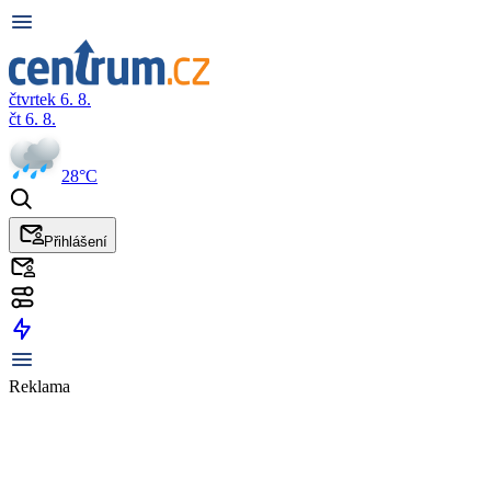
čtvrtek 6. 8.
čt 6. 8.
28°C
Přihlášení
Reklama