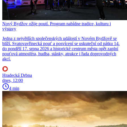
Nový Bydžov ožije poutí. Program nabídne tradice, kulturu i
výstavy
Jedna z největších společenských událostí v Novém Bydžově se
blíží. Svatovavřinecká pouť a posvícení se uskuteční od pátku 14.
do pondělí 17. srpna 2026 a historické centrum města opět zaplní
pouťová atmosféra, hudba, stánky, atrakce i řada doprovodných
akcí.
Hradecká Drbna
dnes, 12:00
4 min