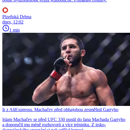
Plzeňská Drbna
dnes, 12:02
1 min
Ir z AliExpressu. Machačev před obhajobou zesměšnil Garryho
Islam Machačev se před UFC 330 pustil do Iana Machada Garryho
a doporučil mu méně rozhovorů a více tréninku. Z irsko-
dagestánského srovnání si pak udělal legraci.