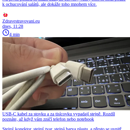
k ochucování salátů, ale dokáže toho mnohem více.
Zdravestravovani.eu
dnes, 11:28
4 min
USB-C kabel za stovku a za tisícovku vypadají stejně. Rozdíl
poznáte, až když vám zničí telefon nebo notebook
Stejný konektor, stejný tvar, stejná barva plastu, a přesto se uvnitř