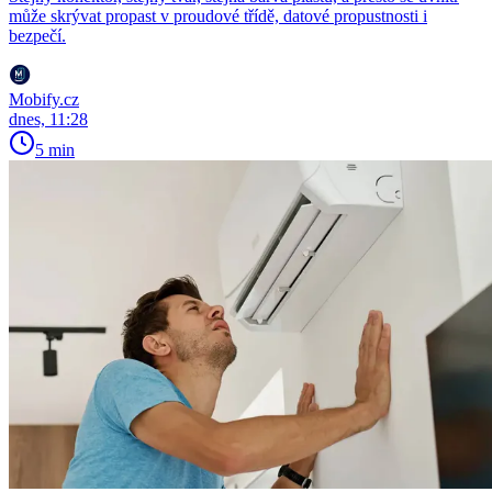
může skrývat propast v proudové třídě, datové propustnosti i
bezpečí.
Mobify.cz
dnes, 11:28
5 min