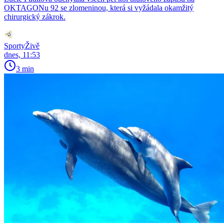
OKTAGONu 92 se zlomeninou, která si vyžádala okamžitý
chirurgický zákrok.
SportyŽivě
dnes, 11:53
3 min