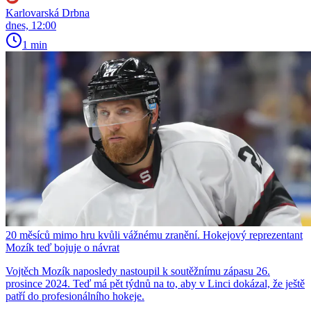
Karlovarská Drbna
dnes, 12:00
1 min
20 měsíců mimo hru kvůli vážnému zranění. Hokejový reprezentant
Mozík teď bojuje o návrat
Vojtěch Mozík naposledy nastoupil k soutěžnímu zápasu 26.
prosince 2024. Teď má pět týdnů na to, aby v Linci dokázal, že ještě
patří do profesionálního hokeje.