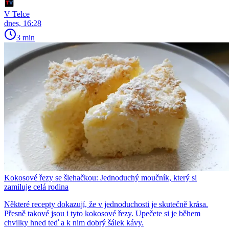
V Telce
dnes, 16:28
3 min
Kokosové řezy se šlehačkou: Jednoduchý moučník, který si
zamiluje celá rodina
Některé recepty dokazují, že v jednoduchosti je skutečně krása.
Přesně takové jsou i tyto kokosové řezy. Upečete si je během
chvilky hned teď a k nim dobrý šálek kávy.