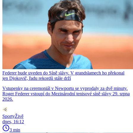
Federer bude uveden do Síně slávy. V grandslamech ho překonal
jen Djokovič, řadu rekordů stále drží
Vstupenky na ceremoniál v Newportu se vyprodaly za dvě minuty.
Roger Federer vstoupí do Mezinárodní tenisové síně slávy 29. srpna
2026.
SportyŽivě
dnes, 16:12
3 min