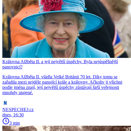
Královna Alžběta II. a její největší úspěchy. Byla nejúspěšnější
panovnicí?
Královna Alžběta II. vládla Velké Británii 70 let. Díky tomu se
zařadila mezi nejdéle panující krále a královny. Ačkoliv ji všichni
podle jména znají, její největší úspěchy zůstávají širší veřejnosti
mnohdy utajené.
NESPECHEJ.cz
dnes, 16:30
3 min