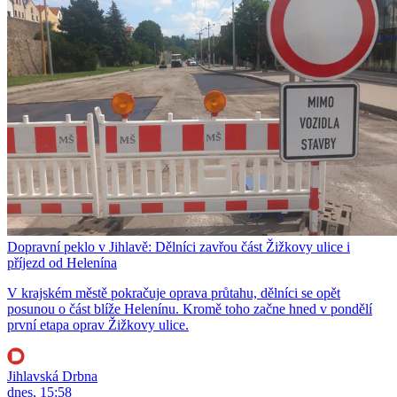
Dopravní peklo v Jihlavě: Dělníci zavřou část Žižkovy ulice i
příjezd od Helenína
V krajském městě pokračuje oprava průtahu, dělníci se opět
posunou o část blíže Helenínu. Kromě toho začne hned v pondělí
první etapa oprav Žižkovy ulice.
Jihlavská Drbna
dnes, 15:58