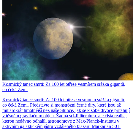
Kosmický tanec smrti: Za 100 let otřese vesmírem srážka gigantů,
co čeká Zemi
Kosmický tanec smrti: Za 100 let otřese vesmírem srážka gigantů,
co čeká Zemi. Představte si monstrózní černé díry, které jsou až
miliardkrát hmotnější než naše Slunce, jak se k sobě divoce přitahují
v těsném gravitačním objetí. Žádná sci-fi literatura, ale čistá realita,
kterou nedávno odhalili astronomové z Max-Planck-Institutu v
aktivním galaktickém jádru vzdáleného blazaru Markarian 501.