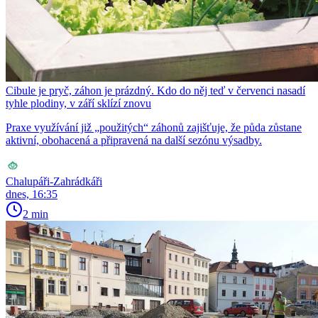
Cibule je pryč, záhon je prázdný. Kdo do něj teď v červenci nasadí
tyhle plodiny, v září sklízí znovu
Praxe využívání již „použitých“ záhonů zajišťuje, že půda zůstane
aktivní, obohacená a připravená na další sezónu výsadby.
Chalupáři-Zahrádkáři
dnes, 16:35
2 min