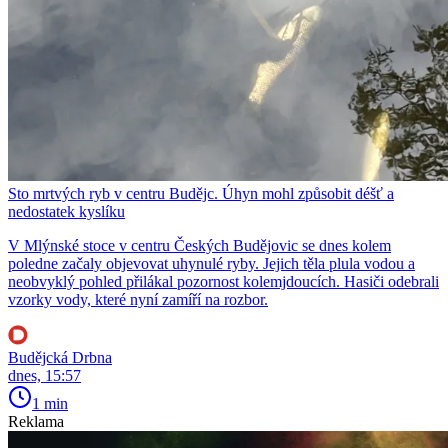
Sto mrtvých ryb v centru Budějc. Úhyn mohl způsobit déšť a
nedostatek kyslíku
V Mlýnské stoce v centru Českých Budějovic se dnes kolem
poledne začaly objevovat uhynulé ryby. Jejich těla plula vodou a
neobvyklý pohled přilákal pozornost kolemjdoucích. Hasiči odebrali
vzorky vody, které nyní zamíří na rozbor.
Budějcká Drbna
dnes, 15:57
1 min
Reklama