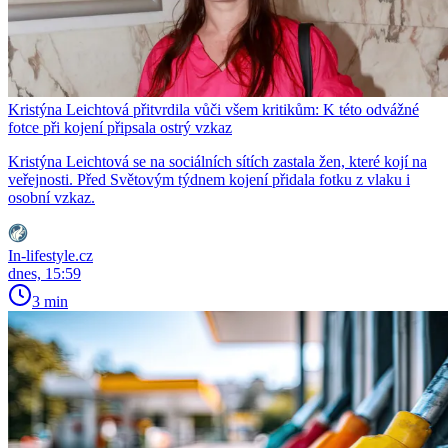
Kristýna Leichtová přitvrdila vůči všem kritikům: K této odvážné
fotce při kojení připsala ostrý vzkaz
Kristýna Leichtová se na sociálních sítích zastala žen, které kojí na
veřejnosti. Před Světovým týdnem kojení přidala fotku z vlaku i
osobní vzkaz.
In-lifestyle.cz
dnes, 15:59
3 min