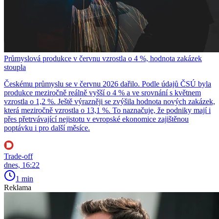
Průmyslová produkce v červnu vzrostla o 4 %, hodnota zakázek
stoupla
Českému průmyslu se v červnu 2026 dařilo. Podle údajů ČSÚ byla
produkce meziročně reálně vyšší o 4 % a ve srovnání s květnem
vzrostla o 1,2 %. Ještě výrazněji se zvýšila hodnota nových zakázek,
která meziročně vzrostla o 13,1 %. To naznačuje, že podniky mají i
přes přetrvávající nejistotu v evropské ekonomice zajištěnou
poptávku i pro další měsíce.
Trade-off
dnes, 16:22
1 min
Reklama