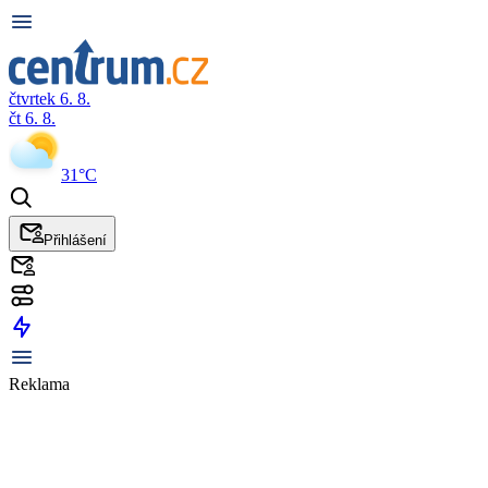
čtvrtek 6. 8.
čt 6. 8.
31°C
Přihlášení
Reklama