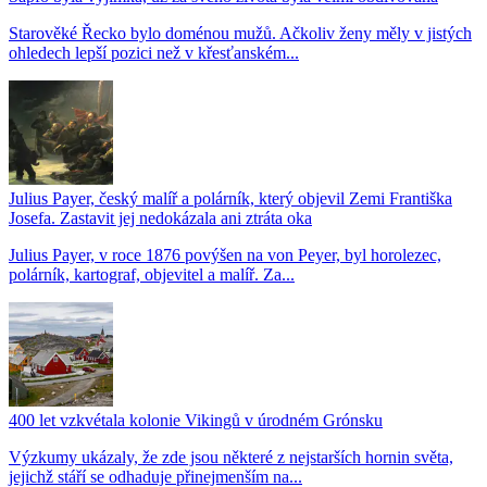
Starověké Řecko bylo doménou mužů. Ačkoliv ženy měly v jistých
ohledech lepší pozici než v křesťanském...
Julius Payer, český malíř a polárník, který objevil Zemi Františka
Josefa. Zastavit jej nedokázala ani ztráta oka
Julius Payer, v roce 1876 povýšen na von Peyer, byl horolezec,
polárník, kartograf, objevitel a malíř. Za...
400 let vzkvétala kolonie Vikingů v úrodném Grónsku
Výzkumy ukázaly, že zde jsou některé z nejstarších hornin světa,
jejichž stáří se odhaduje přinejmenším na...