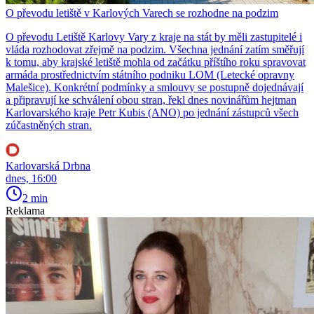
O převodu letiště v Karlových Varech se rozhodne na podzim
O převodu Letiště Karlovy Vary z kraje na stát by měli zastupitelé i
vláda rozhodovat zřejmě na podzim. Všechna jednání zatím směřují
k tomu, aby krajské letiště mohla od začátku příštího roku spravovat
armáda prostřednictvím státního podniku LOM (Letecké opravny
Malešice). Konkrétní podmínky a smlouvy se postupně dojednávají
a připravují ke schválení obou stran, řekl dnes novinářům hejtman
Karlovarského kraje Petr Kubis (ANO) po jednání zástupců všech
zúčastněných stran.
Karlovarská Drbna
dnes, 16:00
2 min
Reklama