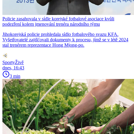
Policie zasahovala v sídle korejské fotbalové asociace kvůli
podezření kolem jmenování trenéra národního týmu
Jihokorejská policie prohledala sídlo fotbalového svazu KFA.
Vyšetřovatelé zajišťovali dokumenty k procesu, jímž se v létě 2024
stal trenérem reprezentace Hong Mjong-po.
SportyŽivě
dnes, 16:43
3 min