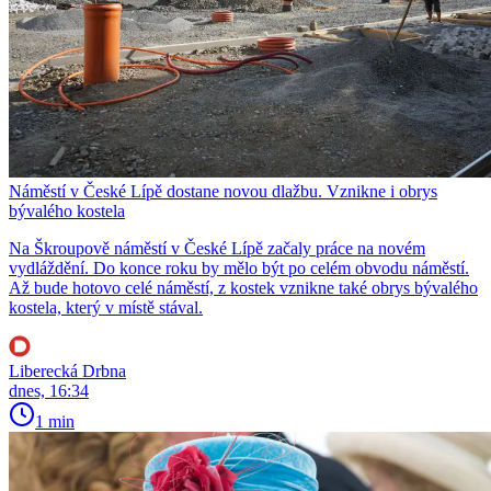
Náměstí v České Lípě dostane novou dlažbu. Vznikne i obrys
bývalého kostela
Na Škroupově náměstí v České Lípě začaly práce na novém
vydláždění. Do konce roku by mělo být po celém obvodu náměstí.
Až bude hotovo celé náměstí, z kostek vznikne také obrys bývalého
kostela, který v místě stával.
Liberecká Drbna
dnes, 16:34
1 min