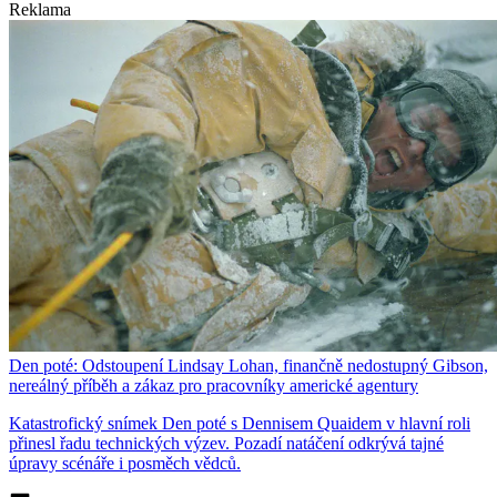
Reklama
Den poté: Odstoupení Lindsay Lohan, finančně nedostupný Gibson,
nereálný příběh a zákaz pro pracovníky americké agentury
Katastrofický snímek Den poté s Dennisem Quaidem v hlavní roli
přinesl řadu technických výzev. Pozadí natáčení odkrývá tajné
úpravy scénáře i posměch vědců.