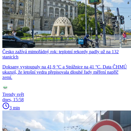
Česko zažívá mimořádný rok: teplotní rekordy padly už na 132
stanicích
Doksany vystoupaly na 41,9 °C a Strážnice na 41 °C. Data ČHMÚ
ukazují, že letošní vedra přepisovala dlouhé řady měření napříč
zemí.
Trendy svět
dnes, 15:58
3 min