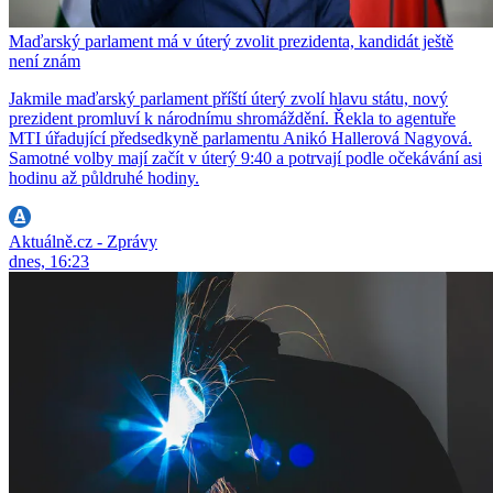
Maďarský parlament má v úterý zvolit prezidenta, kandidát ještě
není znám
Jakmile maďarský parlament příští úterý zvolí hlavu státu, nový
prezident promluví k národnímu shromáždění. Řekla to agentuře
MTI úřadující předsedkyně parlamentu Anikó Hallerová Nagyová.
Samotné volby mají začít v úterý 9:40 a potrvají podle očekávání asi
hodinu až půldruhé hodiny.
Aktuálně.cz - Zprávy
dnes, 16:23