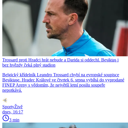
Trossard proti Hradci hrát nebude a Darida si oddechl. Beşiktaş i
bez hvězdy čeká plný stadion
Belgický křídelník Leandro Trossard chybí na evropské soupisce
Beşiktaşe. Hradec Králové ve čtvrtek 6. srpna vybíhá do vyprodané
FINEP Areny s vědomím, že největší letní posilu soupeře
nepotkává.
SportyŽivě
dnes, 16:17
3 min