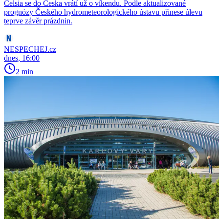
Celsia se do Česka vrátí už o víkendu. Podle aktualizované
prognózy Českého hydrometeorologického ústavu přinese úlevu
teprve závěr prázdnin.
NESPECHEJ.cz
dnes, 16:00
2 min