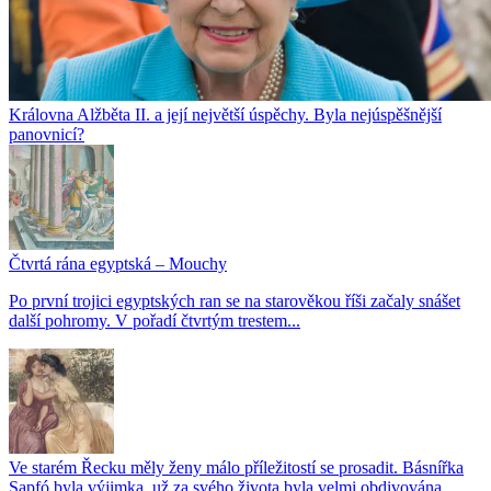
Královna Alžběta II. a její největší úspěchy. Byla nejúspěšnější
panovnicí?
Čtvrtá rána egyptská – Mouchy
Po první trojici egyptských ran se na starověkou říši začaly snášet
další pohromy. V pořadí čtvrtým trestem...
Ve starém Řecku měly ženy málo příležitostí se prosadit. Básnířka
Sapfó byla výjimka, už za svého života byla velmi obdivována