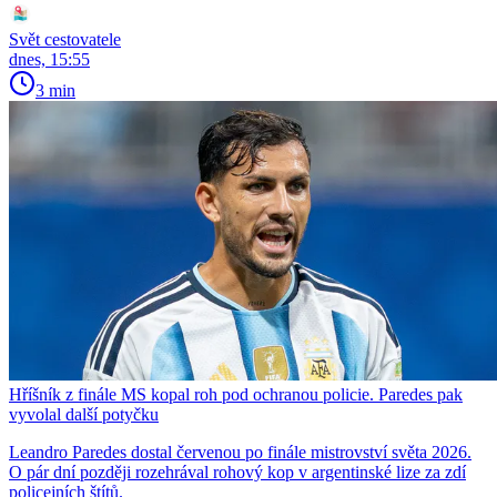
Svět cestovatele
dnes, 15:55
3 min
Hříšník z finále MS kopal roh pod ochranou policie. Paredes pak
vyvolal další potyčku
Leandro Paredes dostal červenou po finále mistrovství světa 2026.
O pár dní později rozehrával rohový kop v argentinské lize za zdí
policejních štítů.