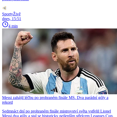
SportyŽivě
dnes, 15:51
4 min
Messi zahájil léčbu po prohraném finále MS. Dva parádní góly a
rekord
Sedmnáct dní po prohraném finále mistrovství světa vstřelil Lionel
Messi dva góly a stal se historicky nejlepším střelcem Leagues Cup.