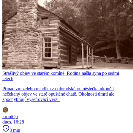
Strašlivý objev ve starém komíně. Rodina našla syna po sedmi
letech
Případ zmizelého mladíka z coloradského městečka ukončil
nečekaný objev ve staré opuštěné chatě. Okolnosti úmrtí ale
zpochybňují vyšetřovací verzi.
kroniQa
dnes, 16:28
3 min