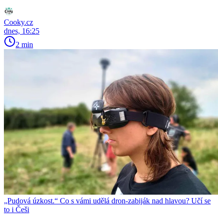
Cooky.cz
dnes, 16:25
2 min
„Pudová úzkost.“ Co s vámi udělá dron-zabiják nad hlavou? Učí se
to i Češi