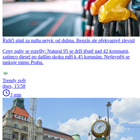
Řidiči platí za naftu nejvíc od dubna. Benzín ale překvapivě zlevnil
Ceny paliv se rozešly: Natural 95 se drží těsně nad 42 korunami,
zatímco diesel po dalším skoku míří k 45 korunám. Nejlevněji se
tankuje mimo Prahu.
Trendy svět
dnes, 15:58
3 min