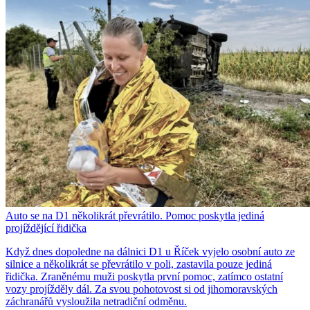
Auto se na D1 několikrát převrátilo. Pomoc poskytla jediná
projíždějící řidička
Když dnes dopoledne na dálnici D1 u Říček vyjelo osobní auto ze
silnice a několikrát se převrátilo v poli, zastavila pouze jediná
řidička. Zraněnému muži poskytla první pomoc, zatímco ostatní
vozy projížděly dál. Za svou pohotovost si od jihomoravských
záchranářů vysloužila netradiční odměnu.