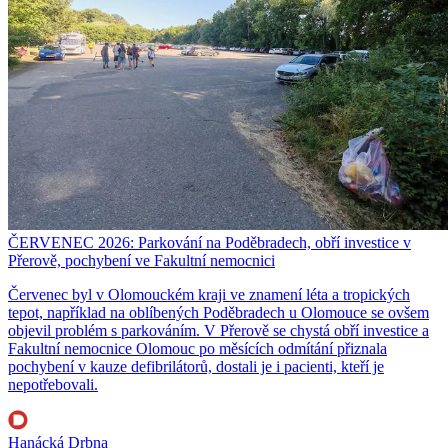
ČERVENEC 2026: Parkování na Poděbradech, obří investice v
Přerově, pochybení ve Fakultní nemocnici
Červenec byl v Olomouckém kraji ve znamení léta a tropických
tepot, například na oblíbených Poděbradech u Olomouce se ovšem
objevil problém s parkováním. V Přerově se chystá obří investice a
Fakultní nemocnice Olomouc po měsících odmítání přiznala
pochybení v kauze defibrilátorů, dostali je i pacienti, kteří je
nepotřebovali.
Hanácká Drbna