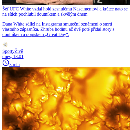
Šéf UFC White vzdal hold zesnulému Nascimentovi a krátce nato se
na sítích pochlubil doutníkem a skvělým dnem
Dana White sdílel na Instagramu smuteční oznámení o smrti
vlastního zápasníka. Zhruba hodinu až dvě poté přidal story s
doutníkem a popiskem „Great Day“.
SportyŽivě
dnes, 18:01
3 min