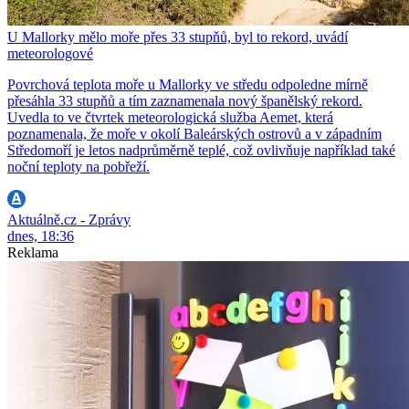
U Mallorky mělo moře přes 33 stupňů, byl to rekord, uvádí
meteorologové
Povrchová teplota moře u Mallorky ve středu odpoledne mírně
přesáhla 33 stupňů a tím zaznamenala nový španělský rekord.
Uvedla to ve čtvrtek meteorologická služba Aemet, která
poznamenala, že moře v okolí Baleárských ostrovů a v západním
Středomoří je letos nadprůměrně teplé, což ovlivňuje například také
noční teploty na pobřeží.
Aktuálně.cz - Zprávy
dnes, 18:36
Reklama