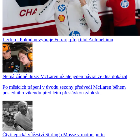
Leclerc: Pokud nevyhraje Ferrari, přeji titul Antonellimu
Nemá žádné iluze: McLaren už ale jeden návrat ze dna dokázal
Po měsících trápení v úvodu sezony předvedl McLaren během
posledního víkendu před letní přestávkou záblesk...
Čtyři epická vítězství Stirlinga Mosse v motorsportu