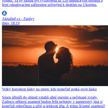
vojáků. Ta by mohla být vyzbrojena až 120 balistickými střelami a
šesti odpalovacími zařízeními určenými k útokům na Ukrajinu.
Aktuálně.cz - Zprávy
dnes, 18:19
Velký horoskop lásky na srpen: kdo konečně potká svoji lásku
Srpen přináší do oblasti vztahů silné energie a nečekané zvraty.
Zatímco některá znamení budou řešit nejistoty v partnerství, jiná si
konečně odpočinou a užijí si lehkosti léta. A jedno šťastné znamení?