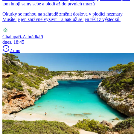
tom hnojí samy sebe a plodí až do prvních mrazů
Okurky se mohou na zahradě změnit doslova v plodící nezmary.
Musíte je jen správně vyživit – a pak už se jen těšit z výsledků.
Chalupáři-Zahrádkáři
dnes, 18:45
2 min