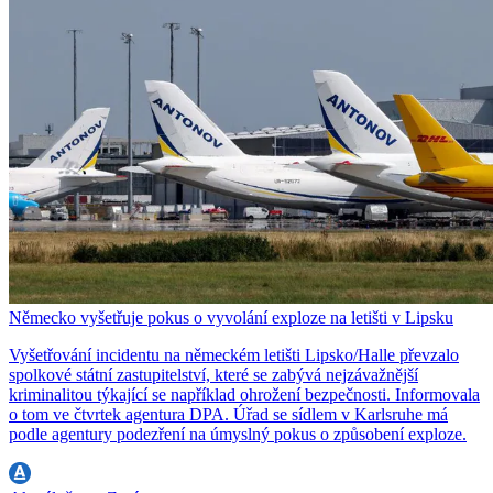
Německo vyšetřuje pokus o vyvolání exploze na letišti v Lipsku
Vyšetřování incidentu na německém letišti Lipsko/Halle převzalo
spolkové státní zastupitelství, které se zabývá nejzávažnější
kriminalitou týkající se například ohrožení bezpečnosti. Informovala
o tom ve čtvrtek agentura DPA. Úřad se sídlem v Karlsruhe má
podle agentury podezření na úmyslný pokus o způsobení exploze.