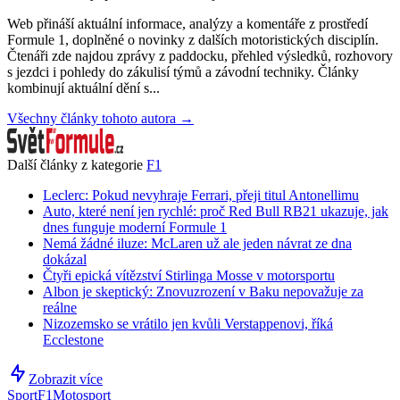
Web přináší aktuální informace, analýzy a komentáře z prostředí
Formule 1, doplněné o novinky z dalších motoristických disciplín.
Čtenáři zde najdou zprávy z paddocku, přehled výsledků, rozhovory
s jezdci i pohledy do zákulisí týmů a závodní techniky. Články
kombinují aktuální dění s...
Všechny články tohoto autora →
Další články z kategorie
F1
Leclerc: Pokud nevyhraje Ferrari, přeji titul Antonellimu
Auto, které není jen rychlé: proč Red Bull RB21 ukazuje, jak
dnes funguje moderní Formule 1
Nemá žádné iluze: McLaren už ale jeden návrat ze dna
dokázal
Čtyři epická vítězství Stirlinga Mosse v motorsportu
Albon je skeptický: Znovuzrození v Baku nepovažuje za
reálne
Nizozemsko se vrátilo jen kvůli Verstappenovi, říká
Ecclestone
Zobrazit více
Sport
F1
Motosport