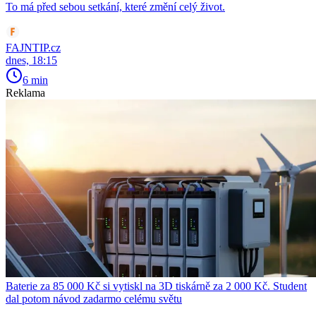
To má před sebou setkání, které změní celý život.
FAJNTIP.cz
dnes, 18:15
6 min
Reklama
Baterie za 85 000 Kč si vytiskl na 3D tiskárně za 2 000 Kč. Student
dal potom návod zadarmo celému světu