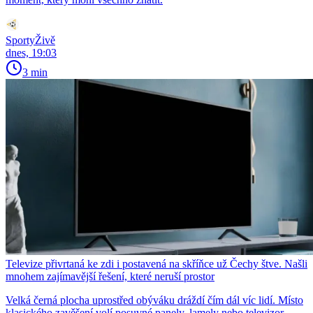
SportyŽivě
dnes, 19:03
3 min
Televize přivrtaná ke zdi i postavená na skříňce už Čechy štve. Našli
mnohem zajímavější řešení, které neruší prostor
Velká černá plocha uprostřed obýváku dráždí čím dál víc lidí. Místo
klasického zavěšení volí posuvné panely, lamely nebo televizor,