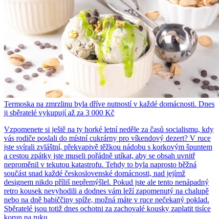
Termoska na zmrzlinu byla dříve nutností v každé domácnosti. Dnes
ji sběratelé vykupují až za 3 000 Kč
Vzpomenete si ještě na ty horké letní neděle za časů socialismu, kdy
vás rodiče poslali do místní cukrárny pro víkendový dezert? V ruce
jste svírali zvláštní, překvapivě těžkou nádobu s korkovým špuntem
a cestou zpátky jste museli pořádně utíkat, aby se obsah uvnitř
neproměnil v tekutou katastrofu. Tehdy to byla naprosto běžná
součást snad každé československé domácnosti, nad jejímž
designem nikdo příliš nepřemýšlel. Pokud jste ale tento nenápadný
retro kousek nevyhodili a dodnes vám leží zapomenutý na chalupě
nebo na dně babiččiny spíže, možná máte v ruce nečekaný poklad.
Sběratelé jsou totiž dnes ochotni za zachovalé kousky zaplatit tisíce
korun na ruku.