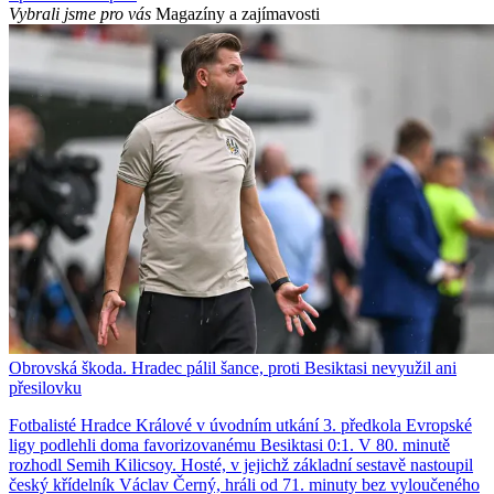
Vybrali jsme pro vás
Magazíny a zajímavosti
Obrovská škoda. Hradec pálil šance, proti Besiktasi nevyužil ani
přesilovku
Fotbalisté Hradce Králové v úvodním utkání 3. předkola Evropské
ligy podlehli doma favorizovanému Besiktasi 0:1. V 80. minutě
rozhodl Semih Kilicsoy. Hosté, v jejichž základní sestavě nastoupil
český křídelník Václav Černý, hráli od 71. minuty bez vyloučeného