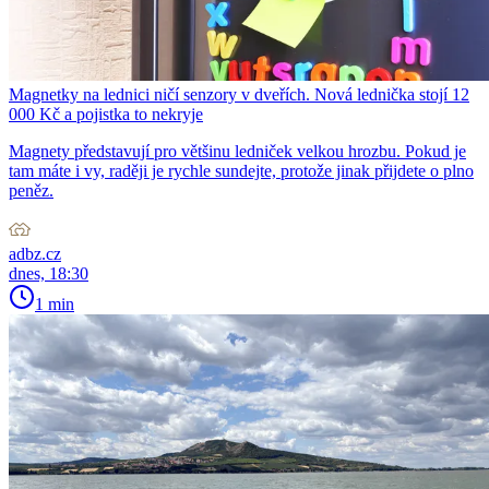
Magnetky na lednici ničí senzory v dveřích. Nová lednička stojí 12
000 Kč a pojistka to nekryje
Magnety představují pro většinu ledniček velkou hrozbu. Pokud je
tam máte i vy, raději je rychle sundejte, protože jinak přijdete o plno
peněz.
adbz.cz
dnes, 18:30
1 min