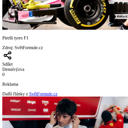
Pirelli tyres F1
Zdroj
:
SvětFormule.cz
Sdílet
Denní
výzva
0
Reklama
Další články z
SvětFormule.cz