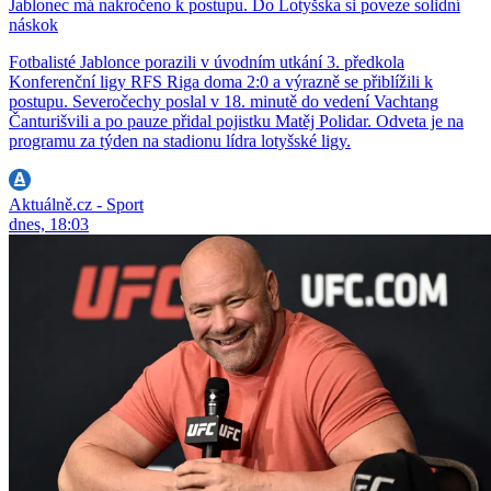
Jablonec má nakročeno k postupu. Do Lotyšska si poveze solidní
náskok
Fotbalisté Jablonce porazili v úvodním utkání 3. předkola
Konferenční ligy RFS Riga doma 2:0 a výrazně se přiblížili k
postupu. Severočechy poslal v 18. minutě do vedení Vachtang
Čanturišvili a po pauze přidal pojistku Matěj Polidar. Odveta je na
programu za týden na stadionu lídra lotyšské ligy.
Aktuálně.cz - Sport
dnes, 18:03