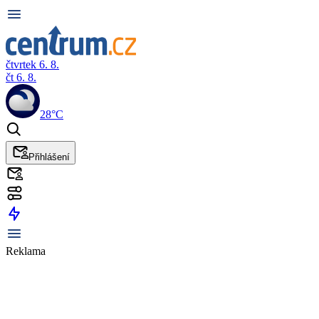
čtvrtek 6. 8.
čt 6. 8.
28°C
Přihlášení
Reklama