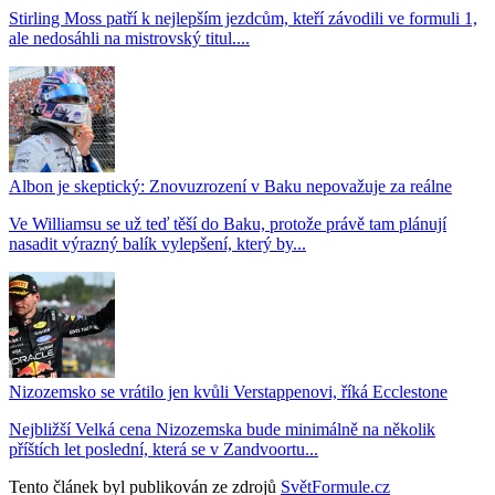
Stirling Moss patří k nejlepším jezdcům, kteří závodili ve formuli 1,
ale nedosáhli na mistrovský titul....
Albon je skeptický: Znovuzrození v Baku nepovažuje za reálne
Ve Williamsu se už teď těší do Baku, protože právě tam plánují
nasadit výrazný balík vylepšení, který by...
Nizozemsko se vrátilo jen kvůli Verstappenovi, říká Ecclestone
Nejbližší Velká cena Nizozemska bude minimálně na několik
příštích let poslední, která se v Zandvoortu...
Tento článek byl publikován ze zdrojů
SvětFormule.cz