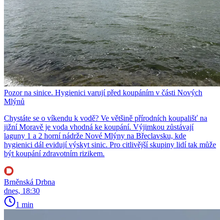
Pozor na sinice. Hygienici varují před koupáním v části Nových
Mlýnů
Chystáte se o víkendu k vodě? Ve většině přírodních koupališť na
jižní Moravě je voda vhodná ke koupání. Výjimkou zůstávají
laguny 1 a 2 horní nádrže Nové Mlýny na Břeclavsku, kde
hygienici dál evidují výskyt sinic. Pro citlivější skupiny lidí tak může
být koupání zdravotním rizikem.
Brněnská Drbna
dnes, 18:30
1 min