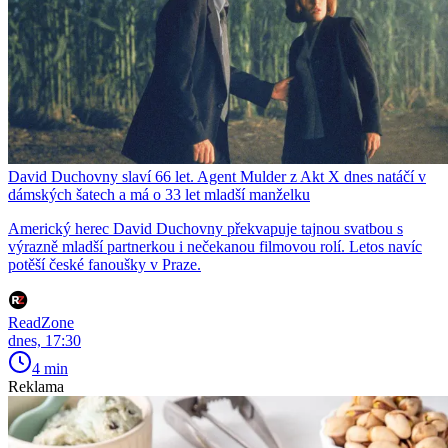
David Duchovny slaví 66 let. Agent Mulder z Akt X dnes natáčí v
dámských šatech a má o 33 let mladší manželku
Americký herec David Duchovny překvapuje tajnou svatbou s
výrazně mladší partnerkou i nečekanou filmovou rolí. Letos navíc
potěší české fanoušky v Praze.
ReadZone
dnes, 17:30
4 min
Reklama