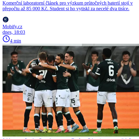
Komerční laboratorní článek pro výzkum průtočných baterií stojí v
přepočtu až 85 000 Kč. Student si ho vytiskl za necelé dva tisíce.
Mobify.cz
dnes, 18:03
4 min