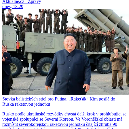
Aktuálně.cz - Zprávy
dnes, 18:29
Stovka balistických střel pro Putina. „Rakeťák“ Kim posílá do
Ruska raketovou jednotku
Rusko podle ukrajinské rozvědky chystá další krok v prohlubující se
vojenské spolupráci se Severní Koreou. Ve Voroněžské oblasti má
rozmístit severokorejskou raketovou jednotku čítající zhruba 90