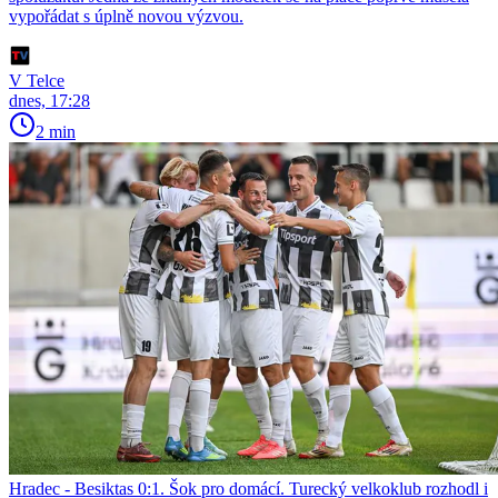
vypořádat s úplně novou výzvou.
V Telce
dnes, 17:28
2 min
Hradec - Besiktas 0:1. Šok pro domácí. Turecký velkoklub rozhodl i