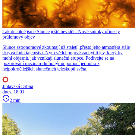
Tak detailně jsme Slunce ještě neviděli. Nové snímky přinesly
průlomový objev
Slunce astronomové zkoumají už staletí, přesto jeho atmosféra stále
skrývá řadu tajemství. Nyní vědci poprvé zachytili jev, který by
mohl objasnit, jak vznikají sluneční erupce. Podívejte se na
pozorování mezinárodního týmu pomocí jednoho z
nejpokročilejších slunečních teleskopů světa.
Jihlavská Drbna
dnes, 18:01
2 min