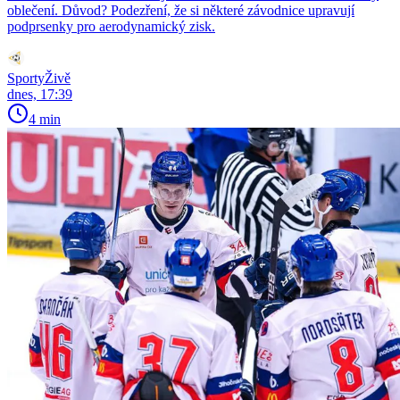
oblečení. Důvod? Podezření, že si některé závodnice upravují
podprsenky pro aerodynamický zisk.
SportyŽivě
dnes, 17:39
4 min