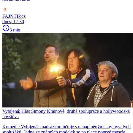
FAJNTIP.cz
dnes, 17:30
3 min
Vybíjená: Hlas Simony Krainové, druhá spolupráce a hollywoodská
návštěva
Komedie Vybíjená s nadsázkou účtuje s nenaplněnými sny bývalých
spolužáků. Jedna ze známých modelek se na place poprvé musela