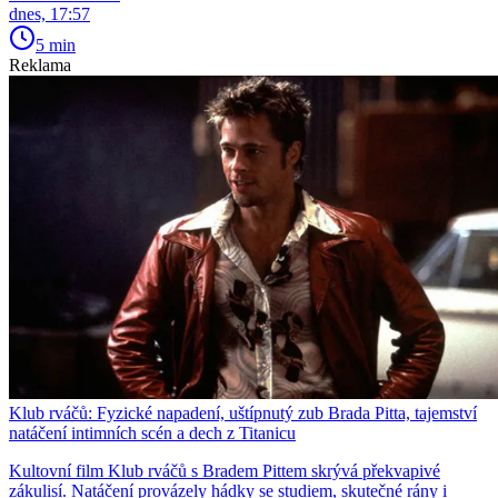
dnes, 17:57
5 min
Reklama
Klub rváčů: Fyzické napadení, uštípnutý zub Brada Pitta, tajemství
natáčení intimních scén a dech z Titanicu
Kultovní film Klub rváčů s Bradem Pittem skrývá překvapivé
zákulisí. Natáčení provázely hádky se studiem, skutečné rány i