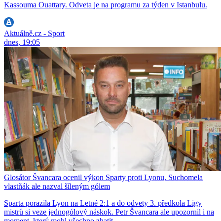
Kassouma Ouattary. Odveta je na programu za týden v Istanbulu.
Aktuálně.cz - Sport
dnes, 19:05
Glosátor Švancara ocenil výkon Sparty proti Lyonu, Suchomela
vlastňák ale nazval šíleným gólem
Sparta porazila Lyon na Letné 2:1 a do odvety 3. předkola Ligy
mistrů si veze jednogólový náskok. Petr Švancara ale upozornil i na
moment, který mohl všechno zhatit.