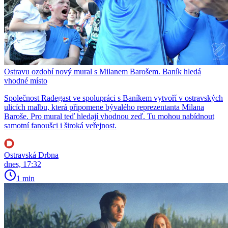
Ostravu ozdobí nový mural s Milanem Barošem. Baník hledá
vhodné místo
Společnost Radegast ve spolupráci s Baníkem vytvoří v ostravských
ulicích malbu, která připomene bývalého reprezentanta Milana
Baroše. Pro mural teď hledají vhodnou zeď. Tu mohou nabídnout
samotní fanoušci i široká veřejnost.
Ostravská Drbna
dnes, 17:32
1 min