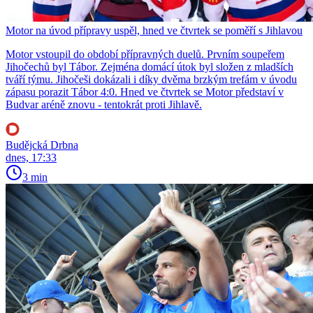
Motor na úvod přípravy uspěl, hned ve čtvrtek se poměří s Jihlavou
Motor vstoupil do období přípravných duelů. Prvním soupeřem
Jihočechů byl Tábor. Zejména domácí útok byl složen z mladších
tváří týmu. Jihočeši dokázali i díky dvěma brzkým trefám v úvodu
zápasu porazit Tábor 4:0. Hned ve čtvrtek se Motor představí v
Budvar aréně znovu - tentokrát proti Jihlavě.
Budějcká Drbna
dnes, 17:33
3 min