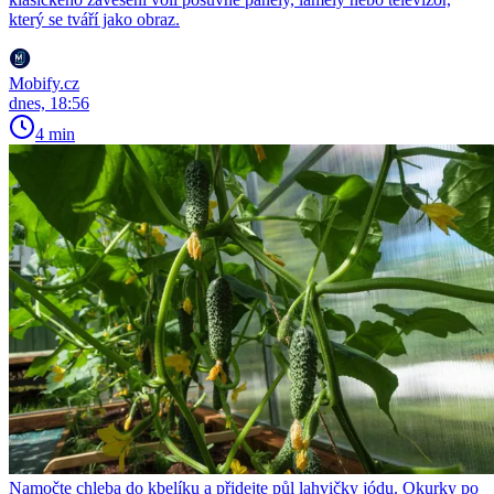
který se tváří jako obraz.
Mobify.cz
dnes, 18:56
4 min
Namočte chleba do kbelíku a přidejte půl lahvičky jódu. Okurky po