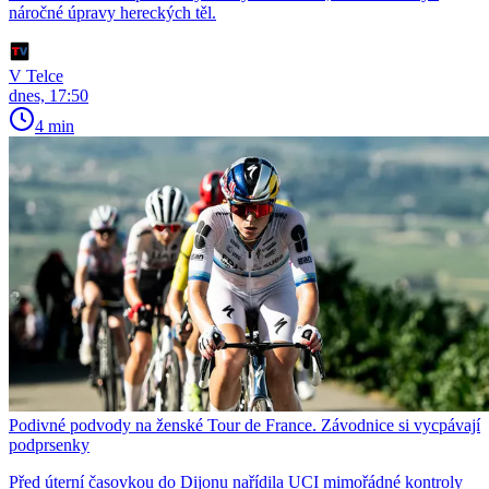
náročné úpravy hereckých těl.
V Telce
dnes, 17:50
4 min
Podivné podvody na ženské Tour de France. Závodnice si vycpávají
podprsenky
Před úterní časovkou do Dijonu nařídila UCI mimořádné kontroly