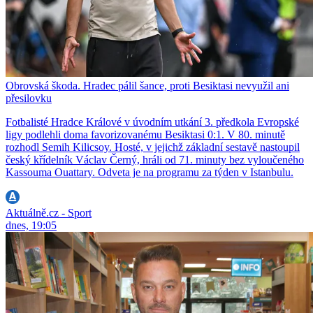
Obrovská škoda. Hradec pálil šance, proti Besiktasi nevyužil ani
přesilovku
Fotbalisté Hradce Králové v úvodním utkání 3. předkola Evropské
ligy podlehli doma favorizovanému Besiktasi 0:1. V 80. minutě
rozhodl Semih Kilicsoy. Hosté, v jejichž základní sestavě nastoupil
český křídelník Václav Černý, hráli od 71. minuty bez vyloučeného
Kassouma Ouattary. Odveta je na programu za týden v Istanbulu.
Aktuálně.cz - Sport
dnes, 19:05