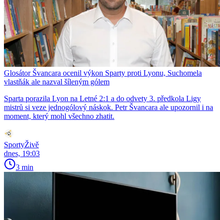
Glosátor Švancara ocenil výkon Sparty proti Lyonu, Suchomela
vlastňák ale nazval šíleným gólem
Sparta porazila Lyon na Letné 2:1 a do odvety 3. předkola Ligy
mistrů si veze jednogólový náskok. Petr Švancara ale upozornil i na
moment, který mohl všechno zhatit.
SportyŽivě
dnes, 19:03
3 min