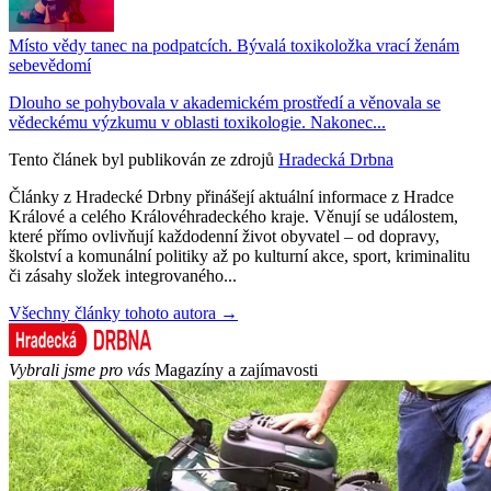
Místo vědy tanec na podpatcích. Bývalá toxikoložka vrací ženám
sebevědomí
Dlouho se pohybovala v akademickém prostředí a věnovala se
vědeckému výzkumu v oblasti toxikologie. Nakonec...
Tento článek byl publikován ze zdrojů
Hradecká Drbna
Články z Hradecké Drbny přinášejí aktuální informace z Hradce
Králové a celého Královéhradeckého kraje. Věnují se událostem,
které přímo ovlivňují každodenní život obyvatel – od dopravy,
školství a komunální politiky až po kulturní akce, sport, kriminalitu
či zásahy složek integrovaného...
Všechny články tohoto autora →
Vybrali jsme pro vás
Magazíny a zajímavosti