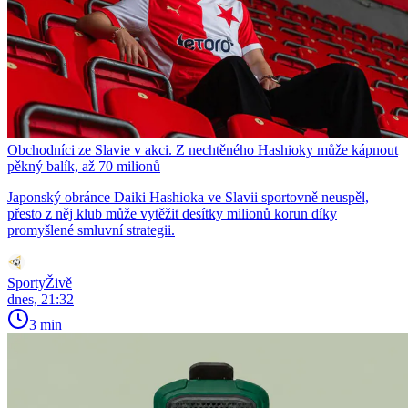
Obchodníci ze Slavie v akci. Z nechtěného Hashioky může kápnout
pěkný balík, až 70 milionů
Japonský obránce Daiki Hashioka ve Slavii sportovně neuspěl,
přesto z něj klub může vytěžit desítky milionů korun díky
promyšlené smluvní strategii.
SportyŽivě
dnes, 21:32
3 min