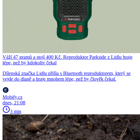
Váží 47 gramů a stojí 400 Kč. Reproduktor Parkside z Lidlu hraje
lépe, než by kdokoliv čekal
Dílenská značka Lidlu přišla s Bluetooth reproduktorem, který se
vejde do dlaně a hraje mnohem lépe, než by člověk čekal.
Mobify.cz
dnes, 21:08
3 min