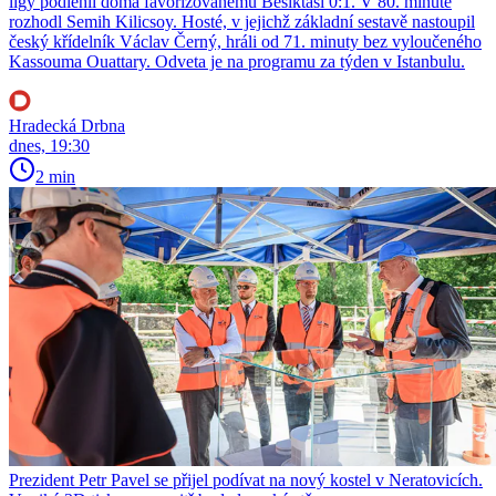
ligy podlehli doma favorizovanému Besiktasi 0:1. V 80. minutě
rozhodl Semih Kilicsoy. Hosté, v jejichž základní sestavě nastoupil
český křídelník Václav Černý, hráli od 71. minuty bez vyloučeného
Kassouma Ouattary. Odveta je na programu za týden v Istanbulu.
Hradecká Drbna
dnes, 19:30
2 min
Prezident Petr Pavel se přijel podívat na nový kostel v Neratovicích.