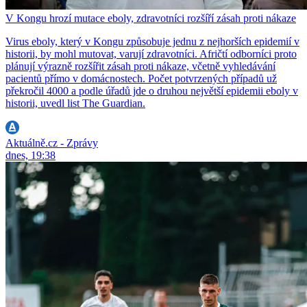
V Kongu hrozí mutace eboly, zdravotníci rozšíří zásah proti nákaze
Virus eboly, který v Kongu způsobuje jednu z nejhorších epidemií v
historii, by mohl mutovat, varují zdravotníci. Afričtí odborníci proto
plánují výrazně rozšířit zásah proti nákaze, včetně vyhledávání
pacientů přímo v domácnostech. Počet potvrzených případů už
překročil 4000 a podle úřadů jde o druhou největší epidemii eboly v
historii, uvedl list The Guardian.
Aktuálně.cz - Zprávy
dnes, 19:38