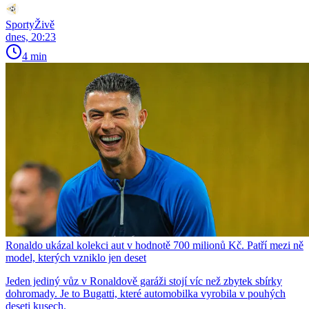
SportyŽivě
dnes, 20:23
4 min
Ronaldo ukázal kolekci aut v hodnotě 700 milionů Kč. Patří mezi ně
model, kterých vzniklo jen deset
Jeden jediný vůz v Ronaldově garáži stojí víc než zbytek sbírky
dohromady. Je to Bugatti, které automobilka vyrobila v pouhých
deseti kusech.