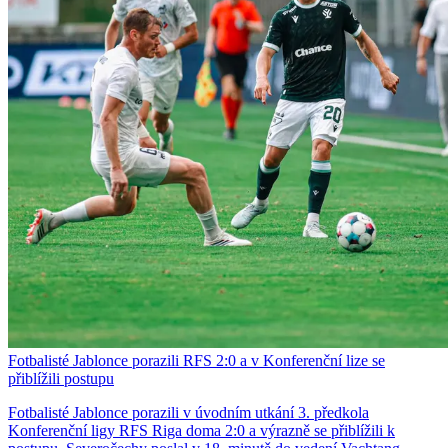
Fotbalisté Jablonce porazili RFS 2:0 a v Konferenční lize se
přiblížili postupu
Fotbalisté Jablonce porazili v úvodním utkání 3. předkola
Konferenční ligy RFS Riga doma 2:0 a výrazně se přiblížili k