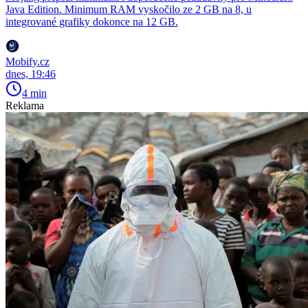
Java Edition. Minimum RAM vyskočilo ze 2 GB na 8, u
integrované grafiky dokonce na 12 GB.
Mobify.cz
dnes, 19:46
4 min
Reklama