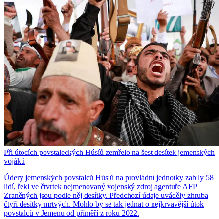
Při útocích povstaleckých Húsíů zemřelo na šest desítek jemenských
vojáků
Údery jemenských povstalců Húsíů na provládní jednotky zabily 58
lidí, řekl ve čtvrtek nejmenovaný vojenský zdroj agentuře AFP.
Zraněných jsou podle něj desítky. Předchozí údaje uváděly zhruba
čtyři desítky mrtvých. Mohlo by se tak jednat o nejkrvavější útok
povstalců v Jemenu od příměří z roku 2022.