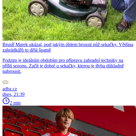
Brusíř Marek ukázal, pod jakým úhlem brousit nůž sekačky. Většina
zahrádkářů to dělá špatně
Podzim je ideálním obdobím pro přípravu zahradní techniky na
příští sezonu. Začít je dobré u sekačky, kterou je třeba důkladně
nabrousit.
adbz.cz
dnes, 21:39
2 min