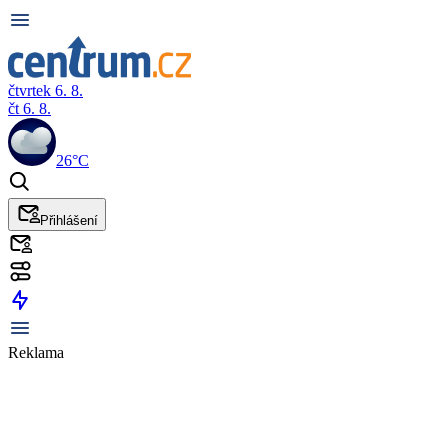
čtvrtek 6. 8.
čt 6. 8.
26°C
Přihlášení
Reklama