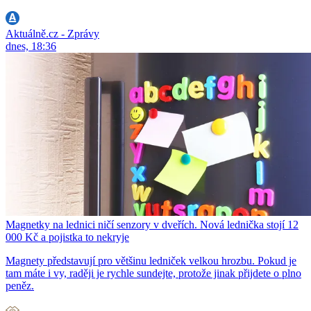
Aktuálně.cz - Zprávy
dnes, 18:36
Magnetky na lednici ničí senzory v dveřích. Nová lednička stojí 12
000 Kč a pojistka to nekryje
Magnety představují pro většinu ledniček velkou hrozbu. Pokud je
tam máte i vy, raději je rychle sundejte, protože jinak přijdete o plno
peněz.