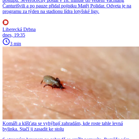
postupu. Severočechy poslal v 18. minutě do vedení Vachtang
Čanturišvili a po pauze přidal pojistku Matěj Polidar. Odveta je na
programu za týden na stadionu lídra lotyšské ligy.
Liberecká Drbna
dnes, 19:35
3 min
Komáři a klíšťata se vyhýbají zahradám, kde roste tahle levná
bylinka. Stačí ji zasadit ke stolu