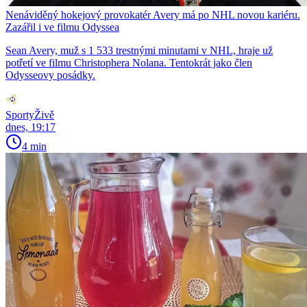
Nenáviděný hokejový provokatér Avery má po NHL novou kariéru.
Zazářil i ve filmu Odyssea
Sean Avery, muž s 1 533 trestnými minutami v NHL, hraje už
potřetí ve filmu Christophera Nolana. Tentokrát jako člen
Odysseovy posádky.
SportyŽivě
dnes, 19:17
4 min