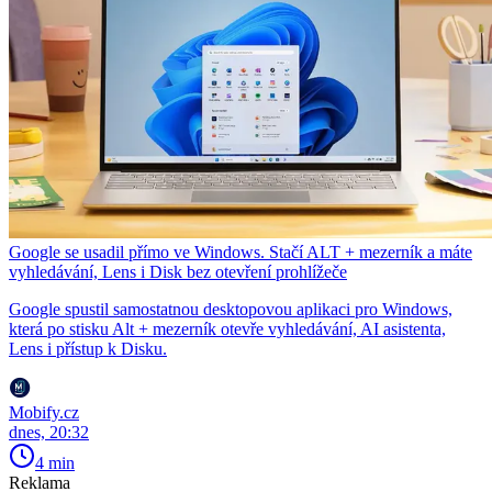
Google se usadil přímo ve Windows. Stačí ALT + mezerník a máte
vyhledávání, Lens i Disk bez otevření prohlížeče
Google spustil samostatnou desktopovou aplikaci pro Windows,
která po stisku Alt + mezerník otevře vyhledávání, AI asistenta,
Lens i přístup k Disku.
Mobify.cz
dnes, 20:32
4 min
Reklama