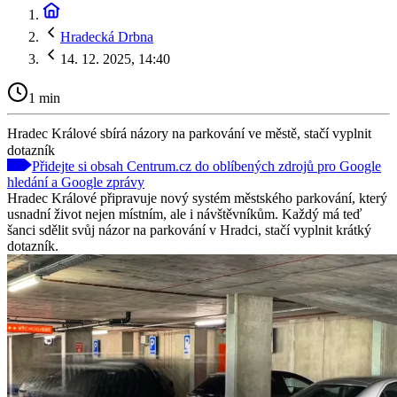
Hradecká Drbna
14. 12. 2025, 14:40
1 min
Hradec Králové sbírá názory na parkování ve městě, stačí vyplnit
dotazník
Přidejte si obsah Centrum.cz do oblíbených zdrojů pro Google
hledání a Google zprávy
Hradec Králové připravuje nový systém městského parkování, který
usnadní život nejen místním, ale i návštěvníkům. Každý má teď
šanci sdělit svůj názor na parkování v Hradci, stačí vyplnit krátký
dotazník.