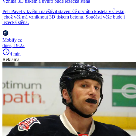
Vzniká 3D tiskem a uvnitř bude lezecká stěna
Petr Pavel v květnu navštívil staveniště prvního kostela v Česku,
jehož věž má vzniknout 3D tiskem betonu. Součástí věže bude i
lezecká stěna.
Mobify.cz
dnes, 19:22
4 min
Reklama