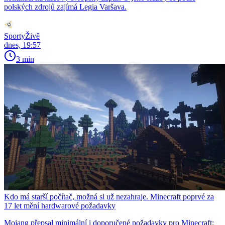
polských zdrojů zajímá Legia Varšava.
SportyŽivě
dnes, 19:57
3 min
Kdo má starší počítač, možná si už nezahraje. Minecraft poprvé za
17 let mění hardwarové požadavky
Mojang přepsal minimální i doporučené požadavky pro Minecraft: