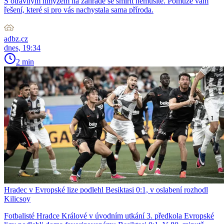
S otravným hmyzem na zahradě se smířit nemusíte. Pomůže vám
řešení, které si pro vás nachystala sama příroda.
adbz.cz
dnes, 19:34
2 min
Hradec v Evropské lize podlehl Besiktasi 0:1, v oslabení rozhodl
Kilicsoy
Fotbalisté Hradce Králové v úvodním utkání 3. předkola Evropské