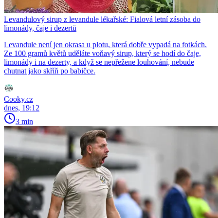
Levandulový sirup z levandule lékařské: Fialová letní zásoba do
limonády, čaje i dezertů
Levandule není jen okrasa u plotu, která dobře vypadá na fotkách.
Ze 100 gramů květů uděláte voňavý sirup, který se hodí do čaje,
limonády i na dezerty, a když se nepřežene louhování, nebude
chutnat jako skříň po babičce.
Cooky.cz
dnes, 19:12
3 min