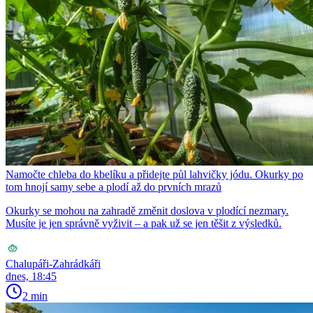
Namočte chleba do kbelíku a přidejte půl lahvičky jódu. Okurky po
tom hnojí samy sebe a plodí až do prvních mrazů
Okurky se mohou na zahradě změnit doslova v plodící nezmary.
Musíte je jen správně vyživit – a pak už se jen těšit z výsledků.
Chalupáři-Zahrádkáři
dnes, 18:45
2 min