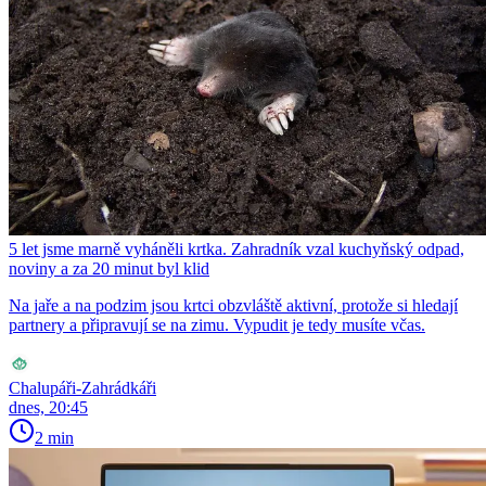
5 let jsme marně vyháněli krtka. Zahradník vzal kuchyňský odpad,
noviny a za 20 minut byl klid
Na jaře a na podzim jsou krtci obzvláště aktivní, protože si hledají
partnery a připravují se na zimu. Vypudit je tedy musíte včas.
Chalupáři-Zahrádkáři
dnes, 20:45
2 min