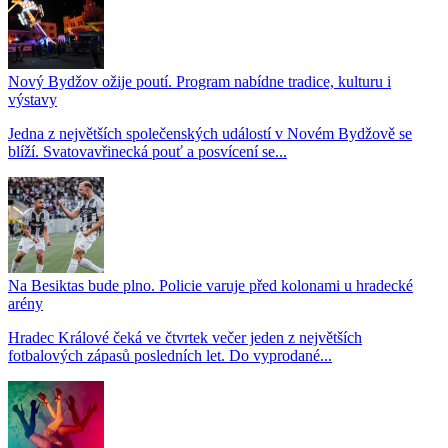
Nový Bydžov ožije poutí. Program nabídne tradice, kulturu i
výstavy
Jedna z největších společenských událostí v Novém Bydžově se
blíží. Svatovavřinecká pouť a posvícení se...
Na Besiktas bude plno. Policie varuje před kolonami u hradecké
arény
Hradec Králové čeká ve čtvrtek večer jeden z největších
fotbalových zápasů posledních let. Do vyprodané...