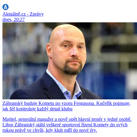
Aktuálně.cz - Zprávy
dnes, 20:27
Zábranský buduje Kometu po vzoru Fergusona. Kučeřík popisuje,
jak šéf kontroluje každý detail klubu
Majitel, generální manažer a nově opět hlavní trenér v jedné osobě.
Libor Zábranský stáhl veškeré sportovní řízení Komety do svých
rukou právě ve chvíli, kdy klub míří do nové éry.