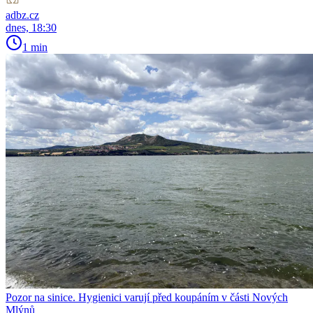
adbz.cz
dnes, 18:30
1 min
Pozor na sinice. Hygienici varují před koupáním v části Nových
Mlýnů