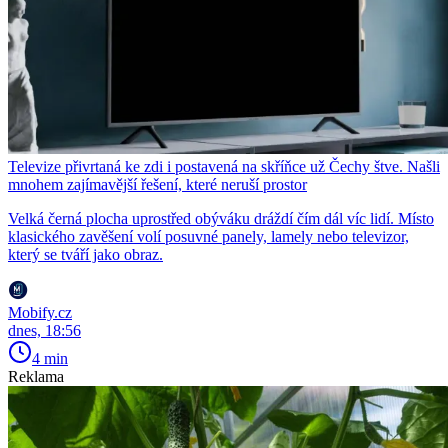
Televize přivrtaná ke zdi i postavená na skříňce už Čechy štve. Našli
mnohem zajímavější řešení, které neruší prostor
Velká černá plocha uprostřed obýváku dráždí čím dál víc lidí. Místo
klasického zavěšení volí posuvné panely, lamely nebo televizor,
který se tváří jako obraz.
Mobify.cz
dnes, 18:56
4 min
Reklama