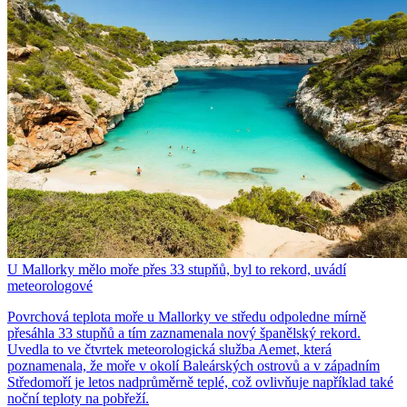
U Mallorky mělo moře přes 33 stupňů, byl to rekord, uvádí
meteorologové
Povrchová teplota moře u Mallorky ve středu odpoledne mírně
přesáhla 33 stupňů a tím zaznamenala nový španělský rekord.
Uvedla to ve čtvrtek meteorologická služba Aemet, která
poznamenala, že moře v okolí Baleárských ostrovů a v západním
Středomoří je letos nadprůměrně teplé, což ovlivňuje například také
noční teploty na pobřeží.