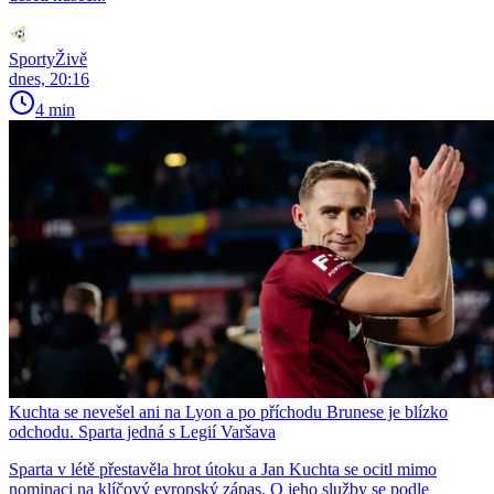
SportyŽivě
dnes, 20:16
4 min
Kuchta se nevešel ani na Lyon a po příchodu Brunese je blízko
odchodu. Sparta jedná s Legií Varšava
Sparta v létě přestavěla hrot útoku a Jan Kuchta se ocitl mimo
nominaci na klíčový evropský zápas. O jeho služby se podle