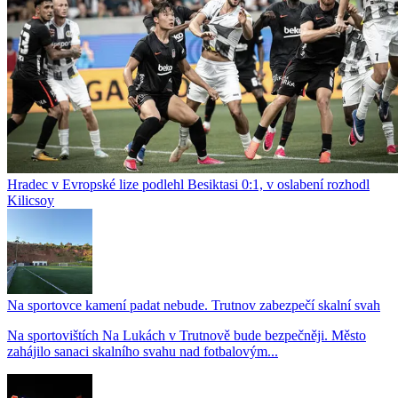
Hradec v Evropské lize podlehl Besiktasi 0:1, v oslabení rozhodl
Kilicsoy
Na sportovce kamení padat nebude. Trutnov zabezpečí skalní svah
Na sportovištích Na Lukách v Trutnově bude bezpečněji. Město
zahájilo sanaci skalního svahu nad fotbalovým...