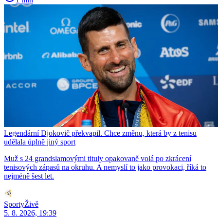
Legendární Djokovič překvapil. Chce změnu, která by z tenisu
udělala úplně jiný sport
Muž s 24 grandslamovými tituly opakovaně volá po zkrácení
tenisových zápasů na okruhu. A nemyslí to jako provokaci, říká to
nejméně šest let.
SportyŽivě
5. 8. 2026, 19:39