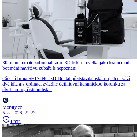
30 minut a máte zubní náhradu: 3D tiskárna velká jako krabice od
bot mění návštěvu zubaře k nepoznání
Čínská firma SHINING 3D Dental představila tiskárnu, která váží
dvě kila a v ordinaci zvládne definitivní keramickou korunku za
čtvrt hodiny čistého tisku.
Mobify.cz
5. 8. 2026, 21:23
4 min