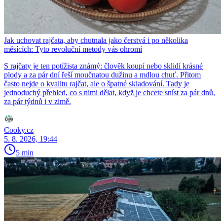
Jak uchovat rajčata, aby chutnala jako čerstvá i po několika
měsících: Tyto revoluční metody vás ohromí
S rajčaty je ten potížista známý: člověk koupí nebo sklidí krásné
plody a za pár dní řeší moučnatou dužinu a mdlou chuť. Přitom
často nejde o kvalitu rajčat, ale o špatné skladování. Tady je
jednoduchý přehled, co s nimi dělat, když je chcete sníst za pár dnů,
za pár týdnů i v zimě.
Cooky.cz
5. 8. 2026, 19:44
5 min