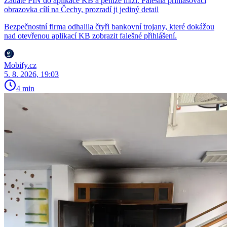
Zadáte PIN do aplikace KB a peníze mizí. Falešná přihlašovací
obrazovka cílí na Čechy, prozradí ji jediný detail
Bezpečnostní firma odhalila čtyři bankovní trojany, které dokážou
nad otevřenou aplikací KB zobrazit falešné přihlášení.
Mobify.cz
5. 8. 2026, 19:03
4 min