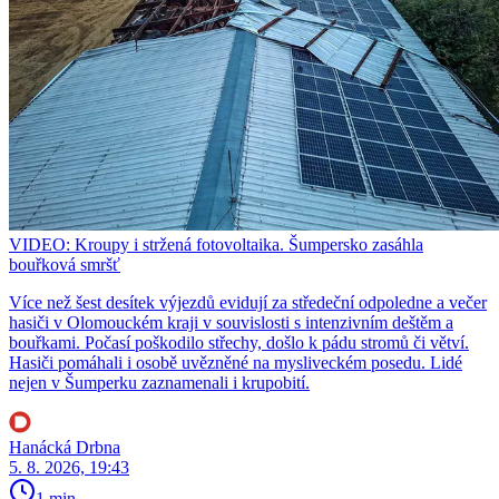
VIDEO: Kroupy i stržená fotovoltaika. Šumpersko zasáhla
bouřková smršť
Více než šest desítek výjezdů evidují za středeční odpoledne a večer
hasiči v Olomouckém kraji v souvislosti s intenzivním deštěm a
bouřkami. Počasí poškodilo střechy, došlo k pádu stromů či větví.
Hasiči pomáhali i osobě uvězněné na mysliveckém posedu. Lidé
nejen v Šumperku zaznamenali i krupobití.
Hanácká Drbna
5. 8. 2026, 19:43
1 min