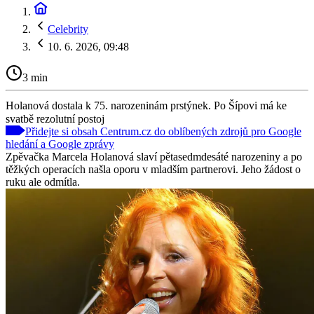
Celebrity
10. 6. 2026, 09:48
3 min
Holanová dostala k 75. narozeninám prstýnek. Po Šípovi má ke
svatbě rezolutní postoj
Přidejte si obsah Centrum.cz do oblíbených zdrojů pro Google
hledání a Google zprávy
Zpěvačka Marcela Holanová slaví pětasedmdesáté narozeniny a po
těžkých operacích našla oporu v mladším partnerovi. Jeho žádost o
ruku ale odmítla.