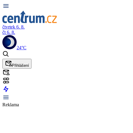
čtvrtek 6. 8.
čt 6. 8.
24°C
Přihlášení
Reklama