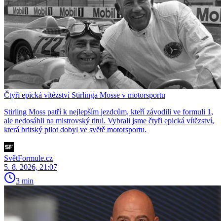
Čtyři epická vítězství Stirlinga Mosse v motorsportu
Stirling Moss patří k nejlepším jezdcům, kteří závodili ve formuli 1,
ale nedosáhli na mistrovský titul. Vybrali jsme čtyři epická vítězství,
která britský pilot dobyl ve světě motorsportu.
SvětFormule.cz
5. 8. 2026, 21:07
3 min