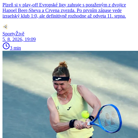
Plzeň si v play-off Evropské ligy zahraje s poraženým z dvojice
Hapoel Beer-Sheva a Crvena zvezda. Po prvním zápase vede
izraelský klub 1:0, ale definitivně rozhodne až odveta 11. srpna.
SportyŽivě
5. 8. 2026, 19:09
3 min