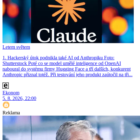
Letem světem
1. Hackerský útok podnikla také AI od Anthropiku Foto:
Shutterstock Poté co se model umělé inteligence od OpenAI
naboural do systému firmy Hugging Face a tří dalších, konkurent
Anthro­pic přiznal totéž. Při testování jeho produkt zaútočil na tři...
Ekonom
5. 8. 2026, 22:00
Reklama