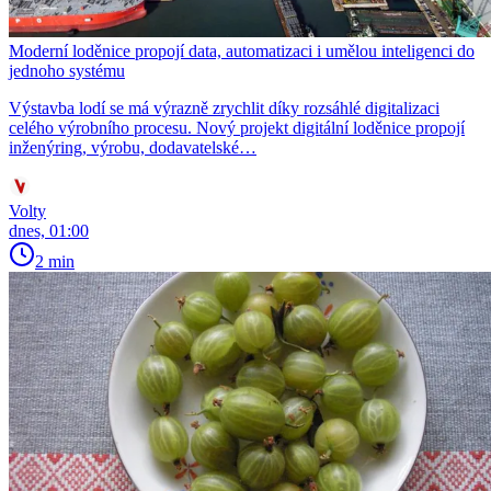
Moderní loděnice propojí data, automatizaci i umělou inteligenci do
jednoho systému
Výstavba lodí se má výrazně zrychlit díky rozsáhlé digitalizaci
celého výrobního procesu. Nový projekt digitální loděnice propojí
inženýring, výrobu, dodavatelské…
Volty
dnes, 01:00
2 min