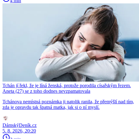
4 min
Tchán jí řekl, že je líná ženská, protože porodila císařským řezem.
Aneta (27) se z toho dodnes nevzpamatovala
Tchánova nemístná poznámka ji natolik ranila, že přemýšlí nad tím,
zda je opravdu tak špatná matka, jak si o ní myslí.
DámskýDeník.cz
5. 8. 2026, 20:20