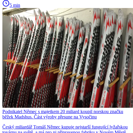
5 min
Podnikatel Němec s majetkem 20 miliard koupil norskou značku
běžek Madshus. Část výroby přesune na Vysočinu
Český miliardář Tomáš Němec kupuje nejstarší fungující lyžařskou
továrnu na světě, a má pro ni připravenou fabriku v Novém Městě