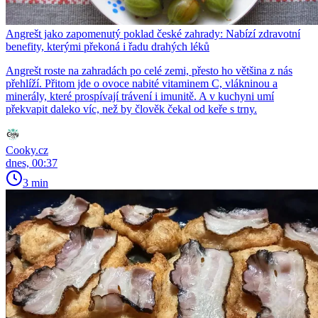
Angrešt jako zapomenutý poklad české zahrady: Nabízí zdravotní
benefity, kterými překoná i řadu drahých léků
Angrešt roste na zahradách po celé zemi, přesto ho většina z nás
přehlíží. Přitom jde o ovoce nabité vitaminem C, vlákninou a
minerály, které prospívají trávení i imunitě. A v kuchyni umí
překvapit daleko víc, než by člověk čekal od keře s trny.
Cooky.cz
dnes, 00:37
3 min