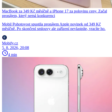
MacBook za 349 Kč měsíčně a iPhone 17 za polovinu ceny. Začal
pronájem, který nemá konkurenci
Mobil Pohotovost spustila pronájem Apple novinek od 349 Kč
měsíčně. Po skončení smlouvy ale zařízení nevlastníte, vracíte ho.
Mobify.cz
5. 8. 2026, 20:08
4 min