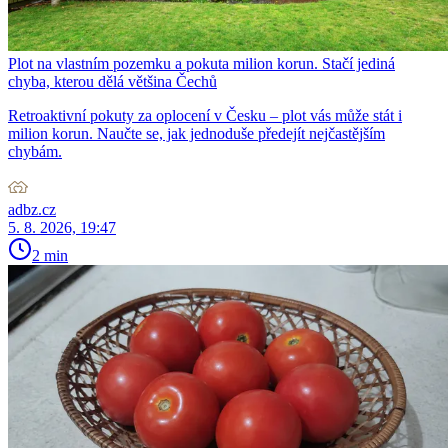
Plot na vlastním pozemku a pokuta milion korun. Stačí jediná
chyba, kterou dělá většina Čechů
Retroaktivní pokuty za oplocení v Česku – plot vás může stát i
milion korun. Naučte se, jak jednoduše předejít nejčastějším
chybám.
adbz.cz
5. 8. 2026, 19:47
2 min