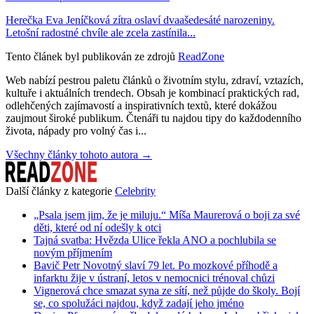
Herečka Eva Jeníčková zítra oslaví dvaašedesáté narozeniny.
Letošní radostné chvíle ale zcela zastínila...
Tento článek byl publikován ze zdrojů
ReadZone
Web nabízí pestrou paletu článků o životním stylu, zdraví, vztazích,
kultuře i aktuálních trendech. Obsah je kombinací praktických rad,
odlehčených zajímavostí a inspirativních textů, které dokážou
zaujmout široké publikum. Čtenáři tu najdou tipy do každodenního
života, nápady pro volný čas i...
Všechny články tohoto autora →
Další články z kategorie
Celebrity
„Psala jsem jim, že je miluju.“ Míša Maurerová o boji za své
děti, které od ní odešly k otci
Tajná svatba: Hvězda Ulice řekla ANO a pochlubila se
novým příjmením
Bavič Petr Novotný slaví 79 let. Po mozkové příhodě a
infarktu žije v ústraní, letos v nemocnici trénoval chůzi
Vignerová chce smazat syna ze sítí, než půjde do školy. Bojí
se, co spolužáci najdou, když zadají jeho jméno