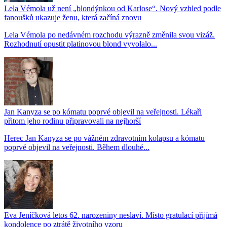
Lela Vémola už není „blondýnkou od Karlose“. Nový vzhled podle
fanoušků ukazuje ženu, která začíná znovu
Lela Vémola po nedávném rozchodu výrazně změnila svou vizáž.
Rozhodnutí opustit platinovou blond vyvolalo...
Jan Kanyza se po kómatu poprvé objevil na veřejnosti. Lékaři
přitom jeho rodinu připravovali na nejhorší
Herec Jan Kanyza se po vážném zdravotním kolapsu a kómatu
poprvé objevil na veřejnosti. Během dlouhé...
Eva Jeníčková letos 62. narozeniny neslaví. Místo gratulací přijímá
kondolence po ztrátě životního vzoru