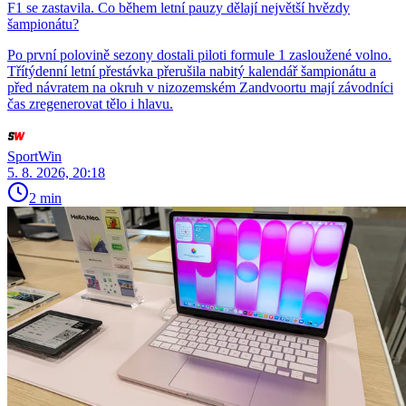
F1 se zastavila. Co během letní pauzy dělají největší hvězdy
šampionátu?
Po první polovině sezony dostali piloti formule 1 zasloužené volno.
Třítýdenní letní přestávka přerušila nabitý kalendář šampionátu a
před návratem na okruh v nizozemském Zandvoortu mají závodníci
čas zregenerovat tělo i hlavu.
SportWin
5. 8. 2026, 20:18
2 min