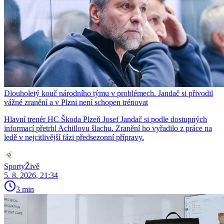
Dlouholetý kouč národního týmu v problémech. Jandač si přivodil
vážné zranění a v Plzni není schopen trénovat
Hlavní trenér HC Škoda Plzeň Josef Jandač si podle dostupných
informací přetrhl Achillovu šlachu. Zranění ho vyřadilo z práce na
ledě v nejcitlivější fázi předsezonní přípravy.
SportyŽivě
5. 8. 2026, 21:34
3 min