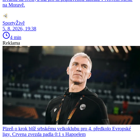
na Moravě.
SportyŽivě
5. 8. 2026, 19:38
4 min
Reklama
Plzeň o krok blíž srbskému velkoklubu pro 4. předkolo Evropské
ligy. Crvena zvezda padla 0:1 s Hapoelem