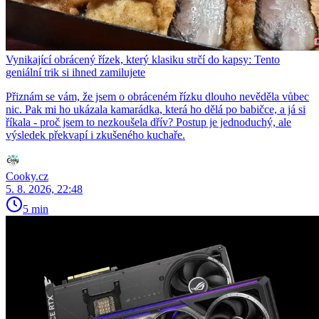
Vynikající obrácený řízek, který klasiku strčí do kapsy: Tento
geniální trik si ihned zamilujete
Přiznám se vám, že jsem o obráceném řízku dlouho nevěděla vůbec
nic. Pak mi ho ukázala kamarádka, která ho dělá po babičce, a já si
říkala - proč jsem to nezkoušela dřív? Postup je jednoduchý, ale
výsledek překvapí i zkušeného kuchaře.
Cooky.cz
5. 8. 2026, 22:48
5 min