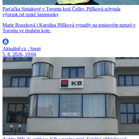
Parťačka Siniakové v Torontu kosí Češky. Plíšková schytala
výprask od ruské šampionky
Marie Bouzková i Karolína Plíšková vypadly na tenisovém turnaji v
Torontu ve druhém kole.
Aktuálně.cz - Sport
5. 8. 2026, 19:04