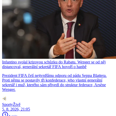
Infantino svolal krizovou schůzku do Rabatu. Wenger se od něj
distancoval, generální sekretář FIFA hovoří o hanbě
Prezident FIFA čelí nejtvrdšímu odporu od pádu Seppa Blattera.
Proti němu se postavily tři konfederace, jeho vlastní generální
sekretář i muž, kterého sám přivedl do struktur federace, Arsène
Wenger.
SportyŽivě
5. 8. 2026, 21:05