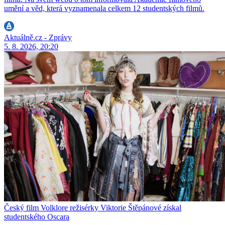
umění a věd, která vyznamenala celkem 12 studentských filmů.
Aktuálně.cz - Zprávy
5. 8. 2026, 20:20
Český film Volklore režisérky Viktorie Štěpánové získal
studentského Oscara