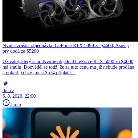
Nvidia zrušila objednávku GeForce RTX 5090 za $4600, Asus ji
prý dodá za $5200
Uživatel, který si od Nvidie objednal GeForce RTX 5090 za $4600,
má smůlu. Dozvěděl se totiž, že za tuto cenu mu již nebude prodána
a pokud ji chce, musí $574 připlatit…
diit.cz
5. 8. 2026, 22:00
1 min