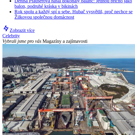
Denisa Pfauserová našla dokonalý balanc: Jednou břicho jako
balon, podruhé kráska v bikinách
Rok spolu a každý spí u sebe. Hubač vysvětlil, proč nechce se
Žilkovou společnou domácnost
Zobrazit více
Celebrity
Vybrali jsme pro vás
Magazíny a zajímavosti