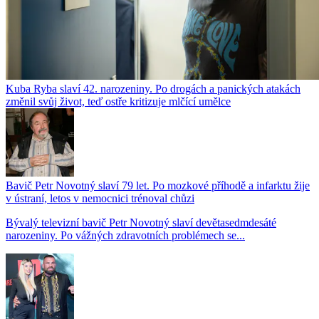
Kuba Ryba slaví 42. narozeniny. Po drogách a panických atakách
změnil svůj život, teď ostře kritizuje mlčící umělce
Bavič Petr Novotný slaví 79 let. Po mozkové příhodě a infarktu žije
v ústraní, letos v nemocnici trénoval chůzi
Bývalý televizní bavič Petr Novotný slaví devětasedmdesáté
narozeniny. Po vážných zdravotních problémech se...