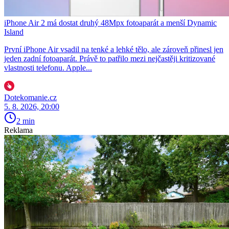
iPhone Air 2 má dostat druhý 48Mpx fotoaparát a menší Dynamic
Island
První iPhone Air vsadil na tenké a lehké tělo, ale zároveň přinesl jen
jeden zadní fotoaparát. Právě to patřilo mezi nejčastěji kritizované
vlastnosti telefonu. Apple...
Dotekomanie.cz
5. 8. 2026, 20:00
2 min
Reklama