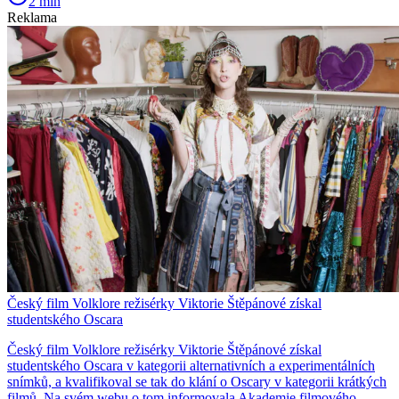
2 min
Reklama
Český film Volklore režisérky Viktorie Štěpánové získal
studentského Oscara
Český film Volklore režisérky Viktorie Štěpánové získal
studentského Oscara v kategorii alternativních a experimentálních
snímků, a kvalifikoval se tak do klání o Oscary v kategorii krátkých
filmů. Na svém webu o tom informovala Akademie filmového