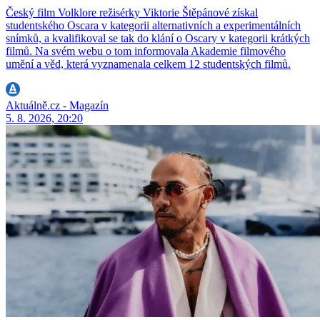
Český film Volklore režisérky Viktorie Štěpánové získal
studentského Oscara v kategorii alternativních a experimentálních
snímků, a kvalifikoval se tak do klání o Oscary v kategorii krátkých
filmů. Na svém webu o tom informovala Akademie filmového
umění a věd, která vyznamenala celkem 12 studentských filmů.
Aktuálně.cz - Magazín
5. 8. 2026, 20:20