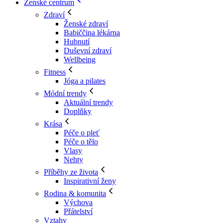
Ženské centrum
Zdraví
Ženské zdraví
Babiččina lékárna
Hubnutí
Duševní zdraví
Wellbeing
Fitness
Jóga a pilates
Módní trendy
Aktuální trendy
Doplňky
Krása
Péče o pleť
Péče o tělo
Vlasy
Nehty
Příběhy ze života
Inspirativní ženy
Rodina & komunita
Výchova
Přátelství
Vztahy