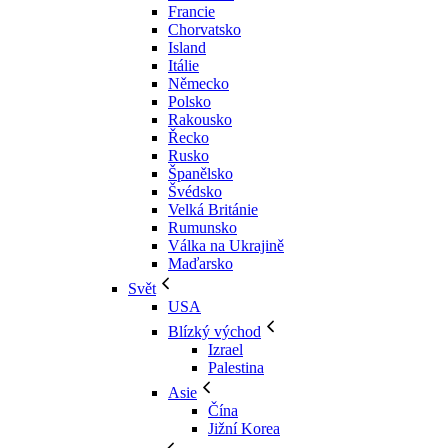
Francie
Chorvatsko
Island
Itálie
Německo
Polsko
Rakousko
Řecko
Rusko
Španělsko
Švédsko
Velká Británie
Rumunsko
Válka na Ukrajině
Maďarsko
Svět
USA
Blízký východ
Izrael
Palestina
Asie
Čína
Jižní Korea