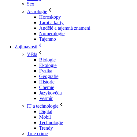
Sex
Astrologie
Horoskopy
Tarot a karty
Andělé a tajemná znamení
Numerologie
Tajemno
Zajímavosti
Věda
Biologie
Ekologie
Fyzika
Geografie
Historie
Chemie
Jazykověda
Vesmír
IT a technologie
Digital
Mobil
Technologie
Trendy
True crime