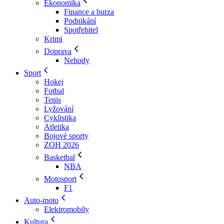
Ekonomika
Finance a burza
Podnikání
Spotřebitel
Krimi
Doprava
Nehody
Sport
Hokej
Fotbal
Tenis
Lyžování
Cyklistika
Atletika
Bojové sporty
ZOH 2026
Basketbal
NBA
Motosport
F1
Auto-moto
Elektromobily
Kultura