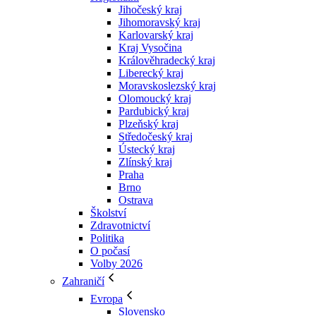
Jihočeský kraj
Jihomoravský kraj
Karlovarský kraj
Kraj Vysočina
Králověhradecký kraj
Liberecký kraj
Moravskoslezský kraj
Olomoucký kraj
Pardubický kraj
Plzeňský kraj
Středočeský kraj
Ústecký kraj
Zlínský kraj
Praha
Brno
Ostrava
Školství
Zdravotnictví
Politika
O počasí
Volby 2026
Zahraničí
Evropa
Slovensko