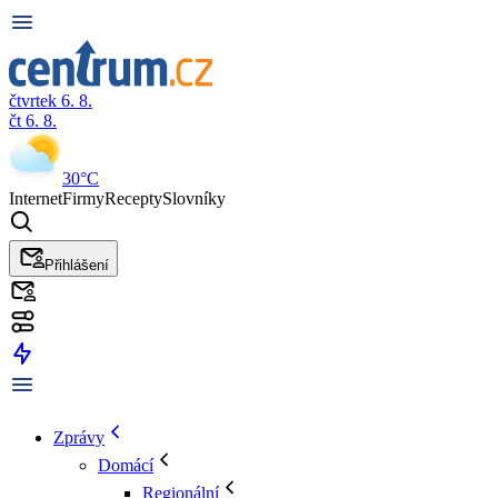
čtvrtek 6. 8.
čt 6. 8.
30°C
Internet
Firmy
Recepty
Slovníky
Přihlášení
Zprávy
Domácí
Regionální