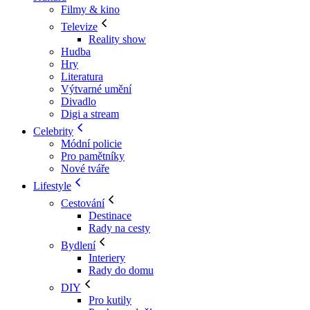
Filmy & kino
Televize
Reality show
Hudba
Hry
Literatura
Výtvarné umění
Divadlo
Digi a stream
Celebrity
Módní policie
Pro pamětníky
Nové tváře
Lifestyle
Cestování
Destinace
Rady na cesty
Bydlení
Interiery
Rady do domu
DIY
Pro kutily