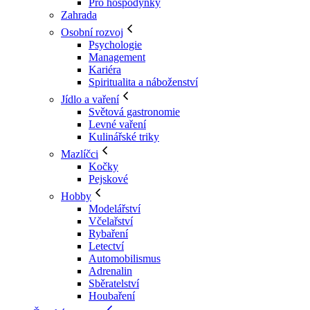
Pro hospodyňky
Zahrada
Osobní rozvoj
Psychologie
Management
Kariéra
Spiritualita a náboženství
Jídlo a vaření
Světová gastronomie
Levné vaření
Kulinářské triky
Mazlíčci
Kočky
Pejskové
Hobby
Modelářství
Včelařství
Rybaření
Letectví
Automobilismus
Adrenalin
Sběratelství
Houbaření