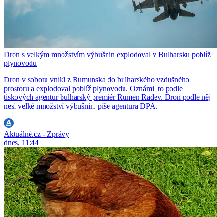
Dron s velkým množstvím výbušnin explodoval v Bulharsku poblíž
plynovodu
Dron v sobotu vnikl z Rumunska do bulharského vzdušného
prostoru a explodoval poblíž plynovodu. Oznámil to podle
tiskových agentur bulharský premiér Rumen Radev. Dron podle něj
nesl velké množství výbušnin, píše agentura DPA.
Aktuálně.cz - Zprávy
dnes, 11:44