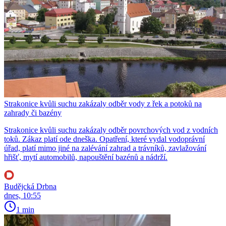
Strakonice kvůli suchu zakázaly odběr vody z řek a potoků na
zahrady či bazény
Strakonice kvůli suchu zakázaly odběr povrchových vod z vodních
toků. Zákaz platí ode dneška. Opatření, které vydal vodoprávní
úřad, platí mimo jiné na zalévání zahrad a trávníků, zavlažování
hřišť, mytí automobilů, napouštění bazénů a nádrží.
Budějcká Drbna
dnes, 10:55
1 min