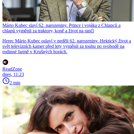
Mário Kubec slaví 62. narozeniny. Prince i vojáka z Chlapců a
chlapů vyměnil za traktory, koně a život na ranči
Herec Mário Kubec oslaví v neděli 62. narozeniny. Hektický život a
svět televizních kamer před lety vyměnil za touhu po svobodě na
rodinné farmě v Krušných horách.
ReadZone
dnes, 11:23
2 min