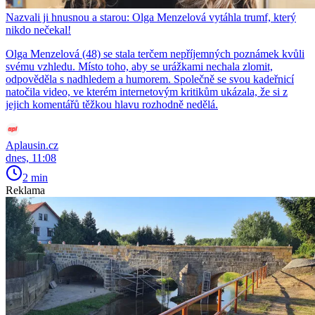
Nazvali ji hnusnou a starou: Olga Menzelová vytáhla trumf, který
nikdo nečekal!
Olga Menzelová (48) se stala terčem nepříjemných poznámek kvůli
svému vzhledu. Místo toho, aby se urážkami nechala zlomit,
odpověděla s nadhledem a humorem. Společně se svou kadeřnicí
natočila video, ve kterém internetovým kritikům ukázala, že si z
jejich komentářů těžkou hlavu rozhodně nedělá.
Aplausin.cz
dnes, 11:08
2 min
Reklama