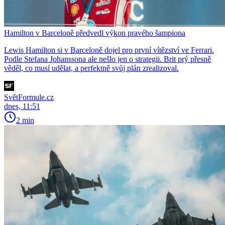
Hamilton v Barceloně předvedl výkon pravého šampiona
Lewis Hamilton si v Barceloně dojel pro první vítězství ve Ferrari.
Podle Stefana Johanssona ale nešlo jen o strategii. Brit prý přesně
věděl, co musí udělat, a perfektně svůj plán zrealizoval.
SvětFormule.cz
dnes, 11:51
2 min