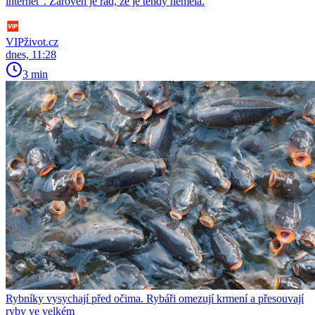
internet“. Zároveň je rád, že je tehdy neměla.
VIPživot.cz
dnes, 11:28
3 min
Rybníky vysychají před očima. Rybáři omezují krmení a přesouvají
ryby ve velkém