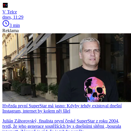
V Telce
dnes, 11:29
3 min
Reklama
Hvězda první SuperStar má jasno: Kdyby tehdy existoval dnešní
Instagram, internet by kolem něj šílel
Julián Záhorovský, finalista první české SuperStar z roku 2004,
tvrdí, že jeho generace soutěžících by s dnešními sítěmi „bourala