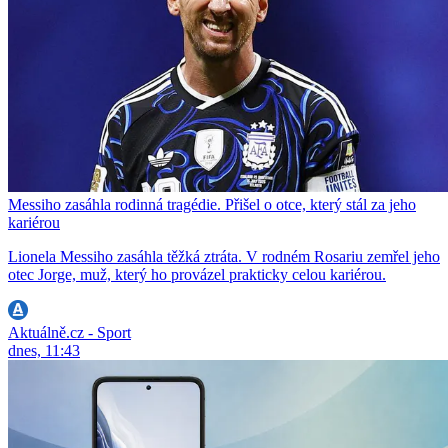
Messiho zasáhla rodinná tragédie. Přišel o otce, který stál za jeho
kariérou
Lionela Messiho zasáhla těžká ztráta. V rodném Rosariu zemřel jeho
otec Jorge, muž, který ho provázel prakticky celou kariérou.
Aktuálně.cz - Sport
dnes, 11:43