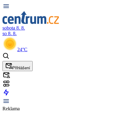
sobota 8. 8.
so 8. 8.
24°C
Přihlášení
Reklama