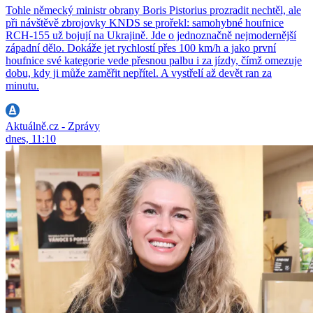
Tohle německý ministr obrany Boris Pistorius prozradit nechtěl, ale
při návštěvě zbrojovky KNDS se prořekl: samohybné houfnice
RCH-155 už bojují na Ukrajině. Jde o jednoznačně nejmodernější
západní dělo. Dokáže jet rychlostí přes 100 km/h a jako první
houfnice své kategorie vede přesnou palbu i za jízdy, čímž omezuje
dobu, kdy ji může zaměřit nepřítel. A vystřelí až devět ran za
minutu.
Aktuálně.cz - Zprávy
dnes, 11:10