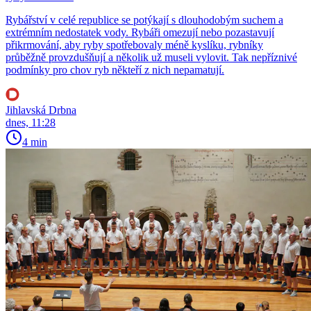
Rybářství v celé republice se potýkají s dlouhodobým suchem a
extrémním nedostatek vody. Rybáři omezují nebo pozastavují
přikrmování, aby ryby spotřebovaly méně kyslíku, rybníky
průběžně provzdušňují a několik už museli vylovit. Tak nepříznivé
podmínky pro chov ryb někteří z nich nepamatují.
Jihlavská Drbna
dnes, 11:28
4 min