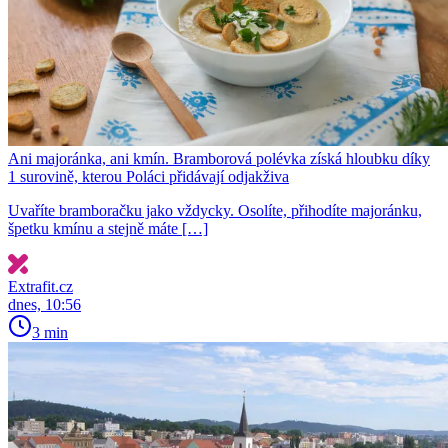
Ani majoránka, ani kmín. Bramborová polévka získá hloubku díky
1 surovině, kterou Poláci přidávají odjakživa
Uvaříte bramboračku jako vždycky. Osolíte, přihodíte majoránku,
špetku kmínu a stejně máte […]
Extrafit.cz
dnes, 10:56
3 min