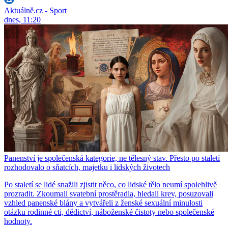
Aktuálně.cz - Sport
dnes, 11:20
Panenství je společenská kategorie, ne tělesný stav. Přesto po staletí
rozhodovalo o sňatcích, majetku i lidských životech
Po staletí se lidé snažili zjistit něco, co lidské tělo neumí spolehlivě
prozradit. Zkoumali svatební prostěradla, hledali krev, posuzovali
vzhled panenské blány a vytvářeli z ženské sexuální minulosti
otázku rodinné cti, dědictví, náboženské čistoty nebo společenské
hodnoty.