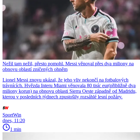
Nežil tam nežil, přesto pomohl. Messi věnoval přes dva miliony na
obnovu oblastí zničených ohněm
Lionel Messi znovu ukázal, že jeho vliv nekončí na fotbalových
trávnících. Hvězda Interu Miami věnovala 80 tisíc eur(přibližně dva
miliony korun) na obnovu oblasti Sierra Oeste západně od Madridu,
kterou v posledních týdnech zpustošily rozsáhlé lesní požáry.
SportWin
dnes, 11:20
1 min