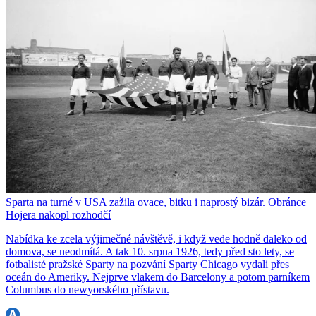
Sparta na turné v USA zažila ovace, bitku i naprostý bizár. Obránce
Hojera nakopl rozhodčí
Nabídka ke zcela výjimečné návštěvě, i když vede hodně daleko od
domova, se neodmítá. A tak 10. srpna 1926, tedy před sto lety, se
fotbalisté pražské Sparty na pozvání Sparty Chicago vydali přes
oceán do Ameriky. Nejprve vlakem do Barcelony a potom parníkem
Columbus do newyorského přístavu.