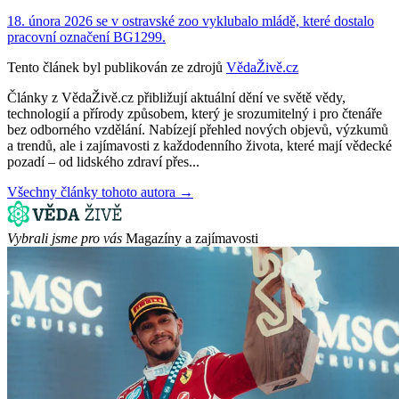
18. února 2026 se v ostravské zoo vyklubalo mládě, které dostalo
pracovní označení BG1299.
Tento článek byl publikován ze zdrojů
VědaŽivě.cz
Články z VědaŽivě.cz přibližují aktuální dění ve světě vědy,
technologií a přírody způsobem, který je srozumitelný i pro čtenáře
bez odborného vzdělání. Nabízejí přehled nových objevů, výzkumů
a trendů, ale i zajímavosti z každodenního života, které mají vědecké
pozadí – od lidského zdraví přes...
Všechny články tohoto autora →
Vybrali jsme pro vás
Magazíny a zajímavosti