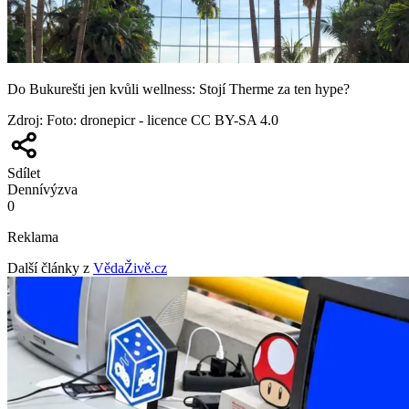
Do Bukurešti jen kvůli wellness: Stojí Therme za ten hype?
Zdroj
:
Foto: dronepicr - licence CC BY-SA 4.0
Sdílet
Denní
výzva
0
Reklama
Další články z
VědaŽivě.cz