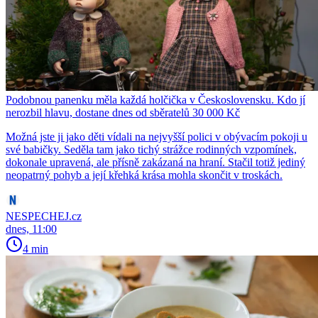
Podobnou panenku měla každá holčička v Československu. Kdo jí
nerozbil hlavu, dostane dnes od sběratelů 30 000 Kč
Možná jste ji jako děti vídali na nejvyšší polici v obývacím pokoji u
své babičky. Seděla tam jako tichý strážce rodinných vzpomínek,
dokonale upravená, ale přísně zakázaná na hraní. Stačil totiž jediný
neopatrný pohyb a její křehká krása mohla skončit v troskách.
NESPECHEJ.cz
dnes, 11:00
4 min