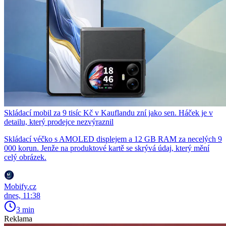
Skládací mobil za 9 tisíc Kč v Kauflandu zní jako sen. Háček je v
detailu, který prodejce nezvýraznil
Skládací véčko s AMOLED displejem a 12 GB RAM za necelých 9
000 korun. Jenže na produktové kartě se skrývá údaj, který mění
celý obrázek.
Mobify.cz
dnes, 11:38
3 min
Reklama