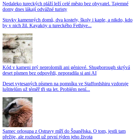
Nedaleko tureckých pláží leží celé město bez obyvatel. Tajemné
domy dnes lákají odvážné turisty
Stovky kamenných domů, dva kostely, školy i kaple, a nikdo, kdo
by v nich žil. Kayaköy u tureckého Fethiye...
Kód v kameni prý neprolomili ani géniové. Shugborough skrývá
deset písmen bez odpovědi, neporadila si ani AI
Deset vytesaných písmen na pomníku ve Staffordshiru vzdoruje
luštitelům už téměř tři sta let. Problém není...
Samec orlosupa z Ostravy míří do Španělska. O tom, jestli tam
přežije, ale rozhodl už první týden jeho života