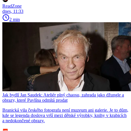
ReadZone
dnes, 11:33
2 min
Jak bydlí Jan Saudek: Ateliér plný chaosu, zahrada jako džungle a
obrazy, které Pavlína odmítá prodat
Branická vila českého fotografa není muzeum ani galerie. Je to dům,
kde se legenda doslova vrší mezi dětské výrobky, knihy v krabicích
a nedokončené obrazy.