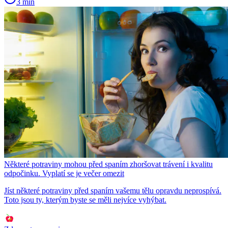
3 min
Některé potraviny mohou před spaním zhoršovat trávení i kvalitu
odpočinku. Vyplatí se je večer omezit
Jíst některé potraviny před spaním vašemu tělu opravdu neprospívá.
Toto jsou ty, kterým byste se měli nejvíce vyhýbat.