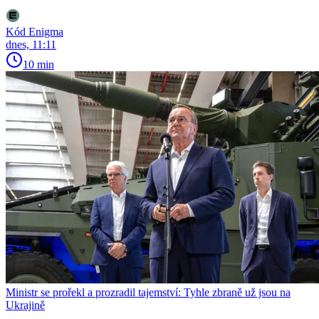
Kód Enigma
dnes, 11:11
10 min
Ministr se prořekl a prozradil tajemství: Tyhle zbraně už jsou na
Ukrajině