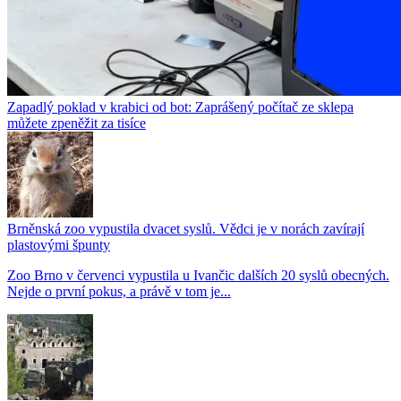
Zapadlý poklad v krabici od bot: Zaprášený počítač ze sklepa
můžete zpeněžit za tisíce
Brněnská zoo vypustila dvacet syslů. Vědci je v norách zavírají
plastovými špunty
Zoo Brno v červenci vypustila u Ivančic dalších 20 syslů obecných.
Nejde o první pokus, a právě v tom je...