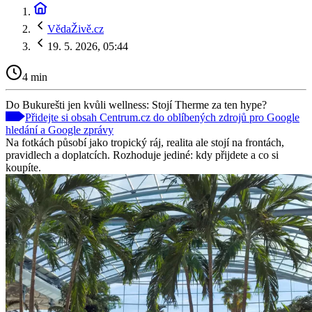
VědaŽivě.cz
19. 5. 2026, 05:44
4 min
Do Bukurešti jen kvůli wellness: Stojí Therme za ten hype?
Přidejte si obsah Centrum.cz do oblíbených zdrojů pro Google
hledání a Google zprávy
Na fotkách působí jako tropický ráj, realita ale stojí na frontách,
pravidlech a doplatcích. Rozhoduje jediné: kdy přijdete a co si
koupíte.