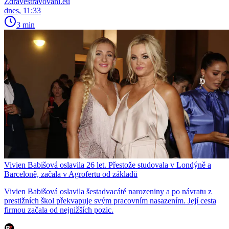
Zdravestravovani.eu
dnes, 11:33
3 min
Vivien Babišová oslavila 26 let. Přestože studovala v Londýně a
Barceloně, začala v Agrofertu od základů
Vivien Babišová oslavila šestadvacáté narozeniny a po návratu z
prestižních škol překvapuje svým pracovním nasazením. Její cesta
firmou začala od nejnižších pozic.