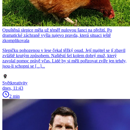
Opuštěná slepice měla už téměř nulovou šanci na přežití. Po
dramatické záchraně vyšla najevo pravda, která situaci ještě
zkomplikovala
Slepičku pohozenou v lese čekal těžký osud. Její majitel se jí zbavil
zvláště krutým způsobem. Naštěstí šel kolem dobrý muž, který
zavolal pomoc právě včas. Lidé by si měli pořizovat zvíře jen tehdy,
jsou-li schopni se [...]...
Světkreativity
dnes, 11:43
2 min