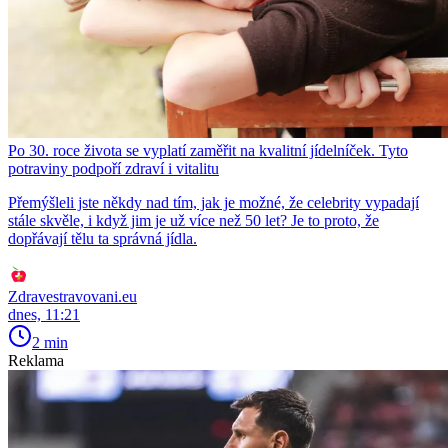
Po 30. roce života se vyplatí zaměřit na kvalitní jídelníček. Tyto
potraviny podpoří zdraví i vitalitu
Přemýšleli jste někdy nad tím, jak je možné, že celebrity vypadají
stále skvěle, i když jim je už více než 50 let? Je to proto, že
dopřávají tělu ta správná jídla.
Zdravestravovani.eu
dnes, 11:21
2 min
Reklama