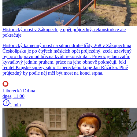
Historický most v Zákupech je opět průjezdný, rekonstrukce ale
pokračuje
Historický kamenný most na silnici druhé třídy 268 v Zákupech na
Českolipsku je po čtyřech měsících opět průjezdný, zcela uzavřený
byl pro dopravu od března kvůli rekonstrukci. Provoz je tam zatím
kyvadlový jedním pruhem, práce na jeho obnově pokračují, řekl
ředitel Krajské správy silnic Libereckého kraje Jan Růžička. Plně
průjezdný by podle něj měl být most na konci srpna.
Liberecká Drbna
dnes, 11:00
1 min