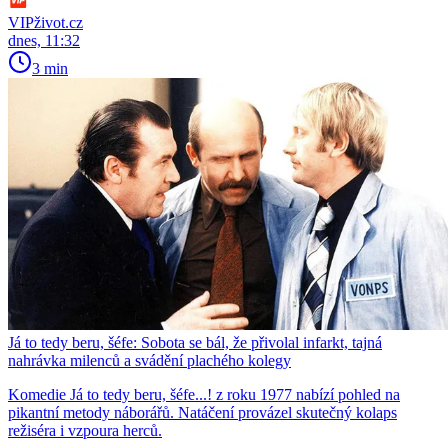
VIPživot.cz
dnes, 11:32
3 min
Já to tedy beru, šéfe: Sobota se bál, že přivolal infarkt, tajná
nahrávka milenců a svádění plachého kolegy
Komedie Já to tedy beru, šéfe...! z roku 1977 nabízí pohled na
pikantní metody náborářů. Natáčení provázel skutečný kolaps
režiséra i vzpoura herců.