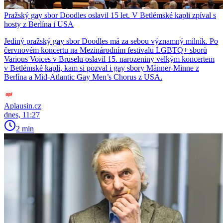
Pražský gay sbor Doodles oslavil 15 let. V Betlémské kapli zpíval s
hosty z Berlína i USA
Jediný pražský gay sbor Doodles má za sebou významný milník. Po
červnovém koncertu na Mezinárodním festivalu LGBTQ+ sborů
Various Voices v Bruselu oslavil 15. narozeniny velkým koncertem
v Betlémské kapli, kam si pozval i gay sbory Männer-Minne z
Berlína a Mid-Atlantic Gay Men’s Chorus z USA.
Aplausin.cz
dnes, 11:27
2 min