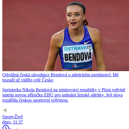
Odvážná česká závodnice Bendová o atletickém puritánství: Mé
pozadí už vidělo celé Česko
Sprinterka Nikola Bendová na mistrovství republiky v Plzni veřejně
smetla novou příručku EBU pro snímání ženské atletiky. Její slova
rozdělila českou sportovní veřejnost.
SportyŽivě
dnes, 11:37