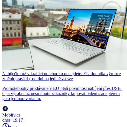
Nabíječku už v krabici notebooku nenajdete. EU donutila výrobce
změnit pravidla, od dubna jedině za své
Pro notebooky prodávané v EU platí povinnost nabíjení přes USB-
C, a výrobci už nesmí nutit zákazníky kupovat balení s adaptérem
jako jedinou variantu.
Mobify.cz
dnes, 19:17