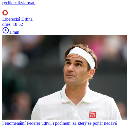
rychle zlikvidovat.
Liberecká Drbna
dnes, 18:52
1 min
Fenomenální Federer udivil i počinem, za který se pohár nedává