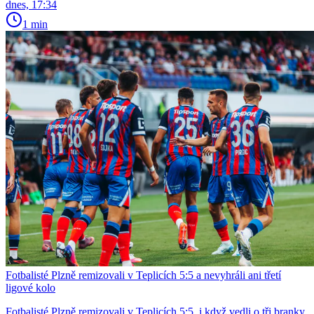
dnes, 17:34
1 min
Fotbalisté Plzně remizovali v Teplicích 5:5 a nevyhráli ani třetí
ligové kolo
Fotbalisté Plzně remizovali v Teplicích 5:5, i když vedli o tři branky,