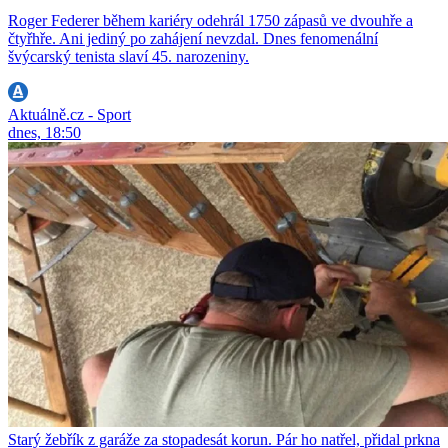
Roger Federer během kariéry odehrál 1750 zápasů ve dvouhře a
čtyřhře. Ani jediný po zahájení nevzdal. Dnes fenomenální
švýcarský tenista slaví 45. narozeniny.
Aktuálně.cz - Sport
dnes, 18:50
Starý žebřík z garáže za stopadesát korun. Pár ho natřel, přidal prkna