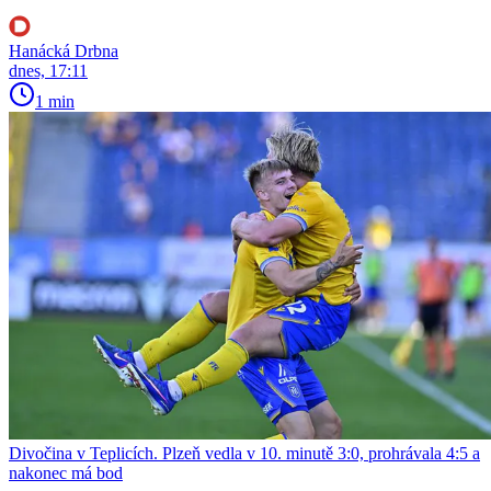
Hanácká Drbna
dnes, 17:11
1 min
Divočina v Teplicích. Plzeň vedla v 10. minutě 3:0, prohrávala 4:5 a
nakonec má bod