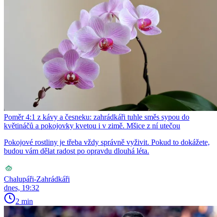
Poměr 4:1 z kávy a česneku: zahrádkáři tuhle směs sypou do
květináčů a pokojovky kvetou i v zimě. Mšice z ní utečou
Pokojové rostliny je třeba vždy správně vyživit. Pokud to dokážete,
budou vám dělat radost po opravdu dlouhá léta.
Chalupáři-Zahrádkáři
dnes, 19:32
2 min