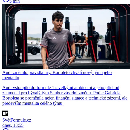
5 min
Audi změnilo pravidla hry. Bortoleto chválí nový tým i jeho
mentalitu
Audi vstoupilo do formule 1 s velkými ambicemi a jeho příchod
znamenal pro bývalý tým Sauber zásadní změnu. Podle Gabriela
Bortoleta se proměnila nejen finanční situace a technické zázemí, ale
především mentalita celého týmu.
SvětFormule.cz
dnes, 18:55