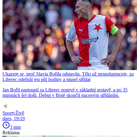
Ukazuje se, proč Slavia Bořila odstavila. Tělo už nespolupracuje, za
Liberec odehrál jen půl hodiny a musel střídat
Jan Bořil nastoupil za Liberec poprvé v základní sestavě, a po 35
minutách šel dolů. Debut v Brně skončil nuceným střídáním.
SportyŽivě
dnes, 19:19
3 min
Reklama