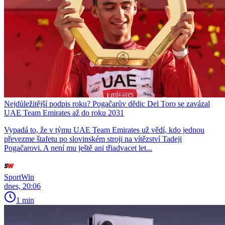
Nejdůležitější podpis roku? Pogačarův dědic Del Toro se zavázal
UAE Team Emirates až do roku 2031
Vypadá to, že v týmu UAE Team Emirates už vědí, kdo jednou
převezme štafetu po slovinském stroji na vítězství Tadeji
Pogačarovi. A není mu ještě ani třiadvacet let...
SportWin
dnes, 20:06
1 min