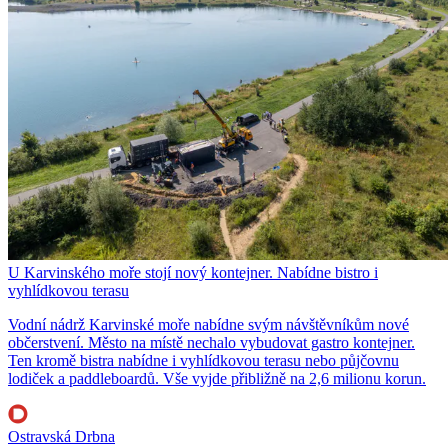
U Karvinského moře stojí nový kontejner. Nabídne bistro i
vyhlídkovou terasu
Vodní nádrž Karvinské moře nabídne svým návštěvníkům nové
občerstvení. Město na místě nechalo vybudovat gastro kontejner.
Ten kromě bistra nabídne i vyhlídkovou terasu nebo půjčovnu
lodiček a paddleboardů. Vše vyjde přibližně na 2,6 milionu korun.
Ostravská Drbna