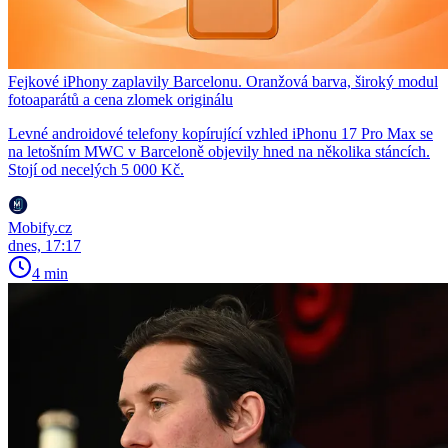
Fejkové iPhony zaplavily Barcelonu. Oranžová barva, široký modul
fotoaparátů a cena zlomek originálu
Levné androidové telefony kopírující vzhled iPhonu 17 Pro Max se
na letošním MWC v Barceloně objevily hned na několika stáncích.
Stojí od necelých 5 000 Kč.
Mobify.cz
dnes, 17:17
4 min