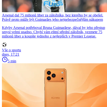
Arsenal dal 75 milionů liber za záložníka, bez kterého by se obešel.
Právě proto může být Guimarães jeho nejnebezpečnějším nákupem
Kdyby Arsenal potřeboval Bruna Guimarãese, dával by jeho přestup
smysl velmi snadno. Chybí vám elitní střední záložník, vezmete 75
milionů liber a koupíte jednoho z nejlepších v Premier League.
Vše o sportu
dnes, 17:21
5 min