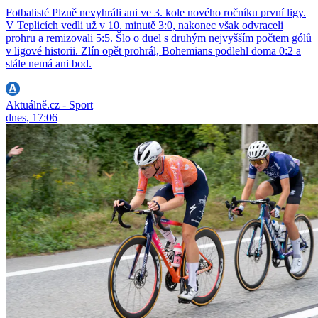
Fotbalisté Plzně nevyhráli ani ve 3. kole nového ročníku první ligy.
V Teplicích vedli už v 10. minutě 3:0, nakonec však odvraceli
prohru a remizovali 5:5. Šlo o duel s druhým nejvyšším počtem gólů
v ligové historii. Zlín opět prohrál, Bohemians podlehl doma 0:2 a
stále nemá ani bod.
Aktuálně.cz - Sport
dnes, 17:06