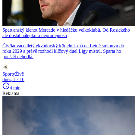
Sparťanský klenot Mercado v hledáčku velkoklubů. Od Rosického
ale dostal nálepku o neprodejnosti
Čtyřiadvacetiletý ekvádorský křídelník má na Letné smlouvu do
roku 2029 a právě rozhodl klíčový duel Ligy mistrů. Sparta ho
pouštět nehodlá.
SportyŽivě
dnes, 17:16
4 min
Reklama