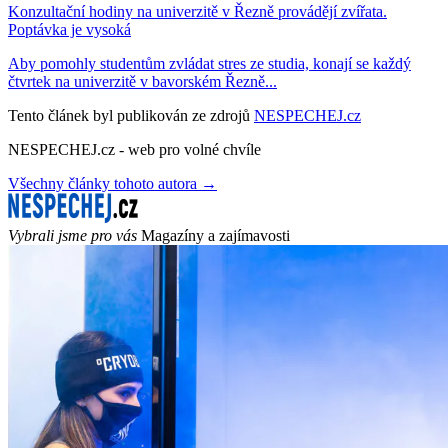
Konzultační hodiny na univerzitě v Řezně provádějí zvířata.
Poptávka je vysoká
Aby pomohly studentům zvládat stres ze studia, konají se každý
čtvrtek na univerzitě v bavorském Řezně...
Tento článek byl publikován ze zdrojů
NESPECHEJ.cz
NESPECHEJ.cz - web pro volné chvíle
Všechny články tohoto autora →
Vybrali jsme pro vás
Magazíny a zajímavosti