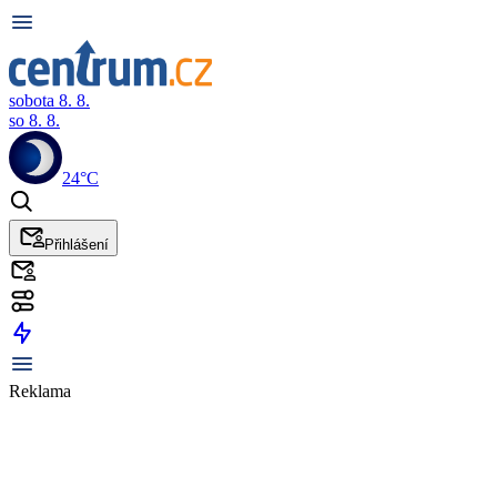
sobota 8. 8.
so 8. 8.
24°C
Přihlášení
Reklama