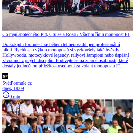
Co mají společného Pitt, Cruise a Rossi? Všichni řídili monopost F1
Do kokpitu formule 1 se během let neposadili jen profesionální
piloti. Rychlost a výkon monopostů si vyzkoušely také hvězdy
Hollywoodu, motocyklové legendy, rallyoví šampioni nebo úspěšní
závodníci z jiných disciplín. Podívejte se na známé osobnosti, které
dostaly jedinečnou příležitost usednout za volant monopostu F1.
SvětFormule.cz
dnes, 18:09
9 min