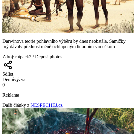
Darwinova teorie pohlavního výběru by dnes neobstála. Samičky
prý dávaly přednost méně ochlupeným lidoopím samečkům
Zdroj
:
ratpack2 / Depositphotos
Sdílet
Denní
výzva
0
Reklama
Další články z
NESPECHEJ.cz