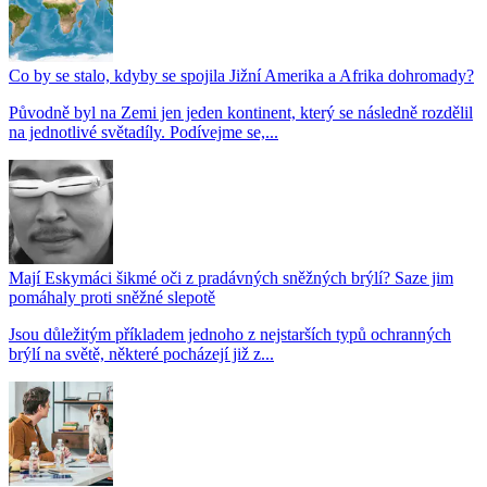
Co by se stalo, kdyby se spojila Jižní Amerika a Afrika dohromady?
Původně byl na Zemi jen jeden kontinent, který se následně rozdělil
na jednotlivé světadíly. Podívejme se,...
Mají Eskymáci šikmé oči z pradávných sněžných brýlí? Saze jim
pomáhaly proti sněžné slepotě
Jsou důležitým příkladem jednoho z nejstarších typů ochranných
brýlí na světě, některé pocházejí již z...