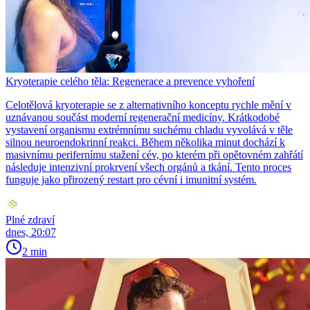
Kryoterapie celého těla: Regenerace a prevence vyhoření
Celotělová kryoterapie se z alternativního konceptu rychle mění v
uznávanou součást moderní regenerační medicíny. Krátkodobé
vystavení organismu extrémnímu suchému chladu vyvolává v těle
silnou neuroendokrinní reakci. Během několika minut dochází k
masivnímu perifernímu stažení cév, po kterém při opětovném zahřátí
následuje intenzivní prokrvení všech orgánů a tkání. Tento proces
funguje jako přirozený restart pro cévní i imunitní systém.
Plné zdraví
dnes, 20:07
2 min