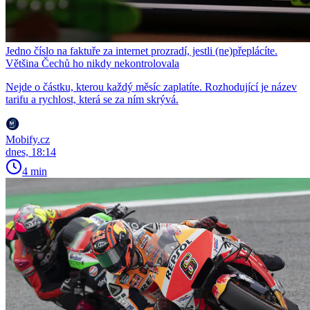
Jedno číslo na faktuře za internet prozradí, jestli (ne)přeplácíte.
Většina Čechů ho nikdy nekontrolovala
Nejde o částku, kterou každý měsíc zaplatíte. Rozhodující je název
tarifu a rychlost, která se za ním skrývá.
Mobify.cz
dnes, 18:14
4 min