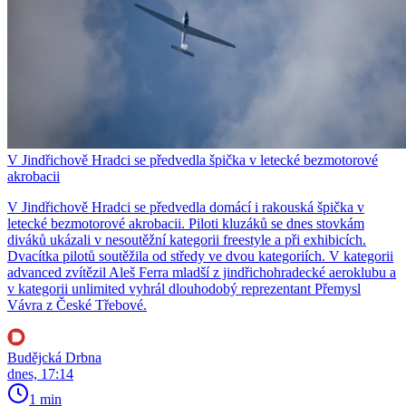
V Jindřichově Hradci se předvedla špička v letecké bezmotorové
akrobacii
V Jindřichově Hradci se předvedla domácí i rakouská špička v
letecké bezmotorové akrobacii. Piloti kluzáků se dnes stovkám
diváků ukázali v nesoutěžní kategorii freestyle a při exhibicích.
Dvacítka pilotů soutěžila od středy ve dvou kategoriích. V kategorii
advanced zvítězil Aleš Ferra mladší z jindřichohradecké aeroklubu a
v kategorii unlimited vyhrál dlouhodobý reprezentant Přemysl
Vávra z České Třebové.
Budějcká Drbna
dnes, 17:14
1 min