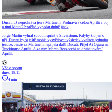
Ducati už neprohrává jen s Martínem. Prohrává s celou Aprilií a boj
o titul MotoGP začíná vypadat úplně jinak
Jorge Martín vyhrál sobotní sprint v Silverstonu. Kdyby šlo jen o
něj, Ducati by si ještě mohla vysvětlovat výsledek kvalitou jednoho
jezdce. Jenže za Martínem nepřijela další Ducati. Přijel Ai Ogura na
Trackhouse Aprilii. A za ním Marco Bezzecchi na druhé tovární
Aprilii.
Vše o sportu
dnes, 18:11
4 min