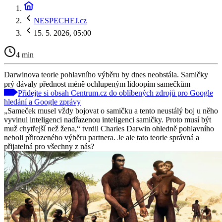
NESPECHEJ.cz
15. 5. 2026, 05:00
4 min
Darwinova teorie pohlavního výběru by dnes neobstála. Samičky
prý dávaly přednost méně ochlupeným lidoopím samečkům
Přidejte si obsah Centrum.cz do oblíbených zdrojů pro Google
hledání a Google zprávy
„Sameček musel vždy bojovat o samičku a tento neustálý boj u něho
vyvinul inteligenci nadřazenou inteligenci samičky. Proto musí být
muž chytřejší než žena,“ tvrdil Charles Darwin ohledně pohlavního
neboli přirozeného výběru partnera. Je ale tato teorie správná a
přijatelná pro všechny z nás?