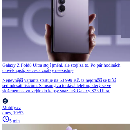
Galaxy Z Fold8 Ultra stojí jmění, ale stojí za to. Po pár hodinách
člověk zjistí, že cesta zpátky neexistuje
Nejlevnější varianta startuje na 53 999 Kč, ta nejdražší se blíží
sedmdesáti tisícům. Samsung za to dává telefon, který se ve
složeném stavu vejde do kapsy snáz než Galaxy S23 Ultra.
Mobify.cz
dnes, 19:53
5 min