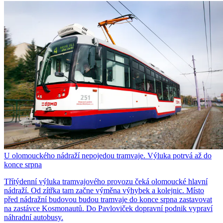
U olomouckého nádraží nepojedou tramvaje. Výluka potrvá až do
konce srpna
Třítýdenní výluka tramvajového provozu čeká olomoucké hlavní
nádraží. Od zítřka tam začne výměna výhybek a kolejnic. Místo
před nádražní budovou budou tramvaje do konce srpna zastavovat
na zastávce Kosmonautů. Do Pavloviček dopravní podnik vypraví
náhradní autobusy.