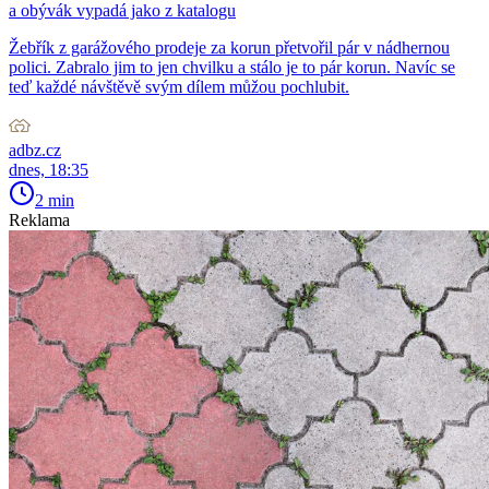
a obývák vypadá jako z katalogu
Žebřík z garážového prodeje za korun přetvořil pár v nádhernou
polici. Zabralo jim to jen chvilku a stálo je to pár korun. Navíc se
teď každé návštěvě svým dílem můžou pochlubit.
adbz.cz
dnes, 18:35
2 min
Reklama