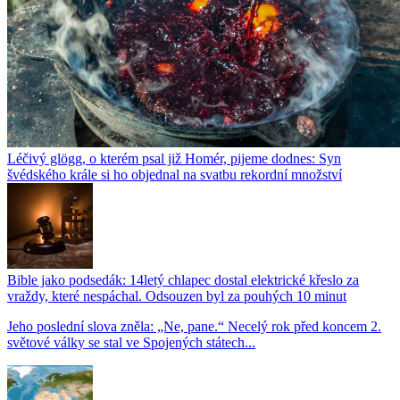
Léčivý glögg, o kterém psal již Homér, pijeme dodnes: Syn
švédského krále si ho objednal na svatbu rekordní množství
Bible jako podsedák: 14letý chlapec dostal elektrické křeslo za
vraždy, které nespáchal. Odsouzen byl za pouhých 10 minut
Jeho poslední slova zněla: „Ne, pane.“ Necelý rok před koncem 2.
světové války se stal ve Spojených státech...