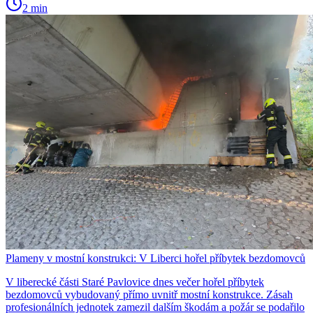
2 min
Plameny v mostní konstrukci: V Liberci hořel příbytek bezdomovců
V liberecké části Staré Pavlovice dnes večer hořel příbytek
bezdomovců vybudovaný přímo uvnitř mostní konstrukce. Zásah
profesionálních jednotek zamezil dalším škodám a požár se podařilo