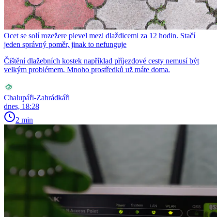
Ocet se solí rozežere plevel mezi dlaždicemi za 12 hodin. Stačí
jeden správný poměr, jinak to nefunguje
Čištění dlažebních kostek například příjezdové cesty nemusí být
velkým problémem. Mnoho prostředků už máte doma.
Chalupáři-Zahrádkáři
dnes, 18:28
2 min