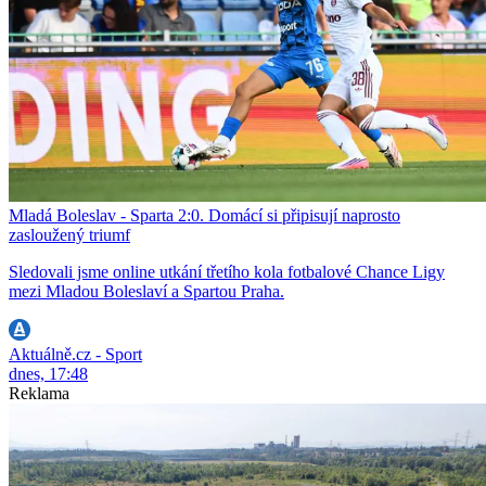
Mladá Boleslav - Sparta 2:0. Domácí si připisují naprosto
zasloužený triumf
Sledovali jsme online utkání třetího kola fotbalové Chance Ligy
mezi Mladou Boleslaví a Spartou Praha.
Aktuálně.cz - Sport
dnes, 17:48
Reklama