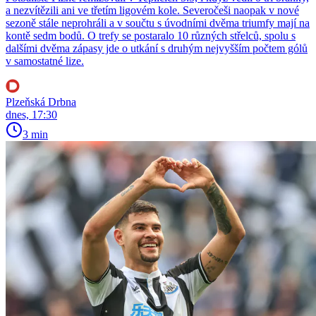
a nezvítězili ani ve třetím ligovém kole. Severočeši naopak v nové
sezoně stále neprohráli a v součtu s úvodními dvěma triumfy mají na
kontě sedm bodů. O trefy se postaralo 10 různých střelců, spolu s
dalšími dvěma zápasy jde o utkání s druhým nejvyšším počtem gólů
v samostatné lize.
Plzeňská Drbna
dnes, 17:30
3 min