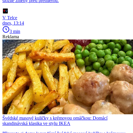
složité změny před premiérou.
V Telce
dnes, 13:14
3 min
Reklama
Švédské masové kuličky s krémovou omáčkou: Domácí
skandinávská klasika ve stylu IKEA