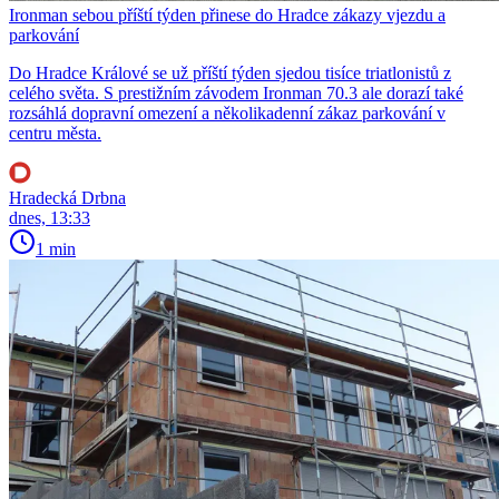
Ironman sebou příští týden přinese do Hradce zákazy vjezdu a
parkování
Do Hradce Králové se už příští týden sjedou tisíce triatlonistů z
celého světa. S prestižním závodem Ironman 70.3 ale dorazí také
rozsáhlá dopravní omezení a několikadenní zákaz parkování v
centru města.
Hradecká Drbna
dnes, 13:33
1 min