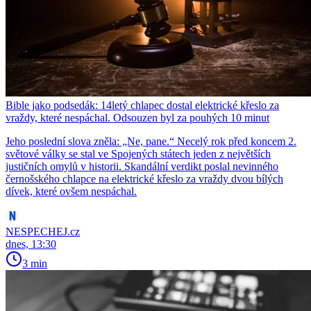
Bible jako podsedák: 14letý chlapec dostal elektrické křeslo za
vraždy, které nespáchal. Odsouzen byl za pouhých 10 minut
Jeho poslední slova zněla: „Ne, pane.“ Necelý rok před koncem 2.
světové války se stal ve Spojených státech jeden z největších
justičních omylů v historii. Skandální verdikt poslal nevinného
černošského chlapce na elektrické křeslo za vraždy dvou bílých
dívek, které ovšem nespáchal.
NESPECHEJ.cz
dnes, 13:30
3 min