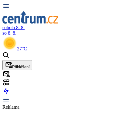
sobota 8. 8.
so 8. 8.
27°C
Přihlášení
Reklama