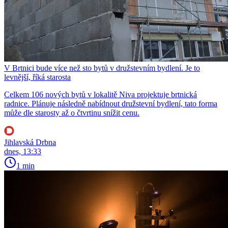
V Brtnici bude více než sto bytů v družstevním bydlení. Je to
levnější, říká starosta
Celkem 106 nových bytů v lokalitě Niva projektuje brtnická
radnice. Plánuje následně nabídnout družstevní bydlení, tato forma
může dle starosty až o čtvrtinu snížit cenu.
Jihlavská Drbna
dnes, 13:33
1 min