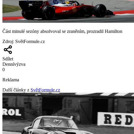
Část minulé sezóny absolvoval se zraněním, prozradil Hamilton
Zdroj
:
SvětFormule.cz
Sdílet
Denní
výzva
0
Reklama
Další články z
SvětFormule.cz