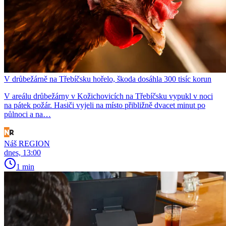
V drůbežárně na Třebíčsku hořelo, škoda dosáhla 300 tisíc korun
V areálu drůbežárny v Kožichovicích na Třebíčsku vypukl v noci
na pátek požár. Hasiči vyjeli na místo přibližně dvacet minut po
půlnoci a na…
Náš REGION
dnes, 13:00
1 min