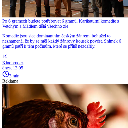
Po 6 gramech budete potřebovat 6 gramů. Karikaturní komedie s
Vetchým a Mádlem dělá všechno zle
Komedie jsou sice dominantním českým žánrem, bohužel to
neznamená, že by se měl každý žánrový kousek povést. Snímek 6
gramů patří k těm počinům, které se příliš nezdařily.
Kinobox.cz
dnes, 13:05
3 min
Reklama