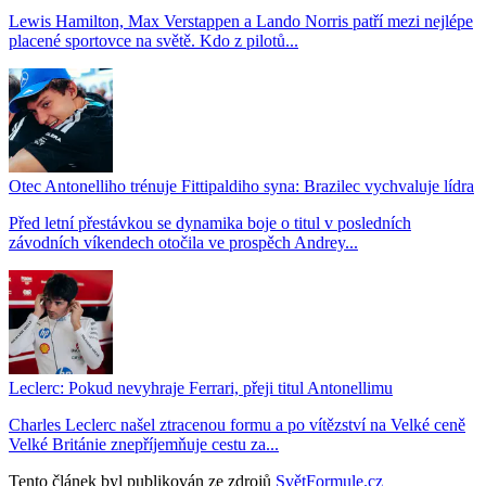
Lewis Hamilton, Max Verstappen a Lando Norris patří mezi nejlépe
placené sportovce na světě. Kdo z pilotů...
Otec Antonelliho trénuje Fittipaldiho syna: Brazilec vychvaluje lídra
Před letní přestávkou se dynamika boje o titul v posledních
závodních víkendech otočila ve prospěch Andrey...
Leclerc: Pokud nevyhraje Ferrari, přeji titul Antonellimu
Charles Leclerc našel ztracenou formu a po vítězství na Velké ceně
Velké Británie znepříjemňuje cestu za...
Tento článek byl publikován ze zdrojů
SvětFormule.cz