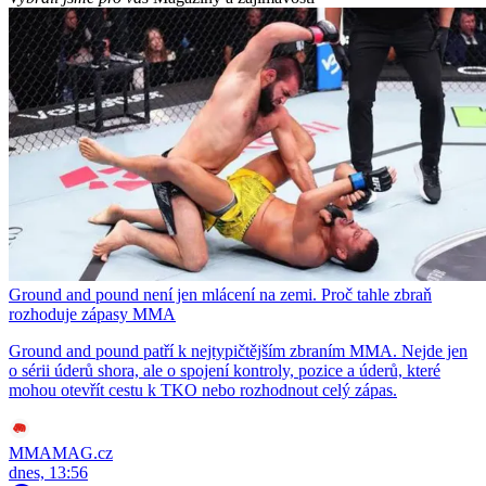
Ground and pound není jen mlácení na zemi. Proč tahle zbraň
rozhoduje zápasy MMA
Ground and pound patří k nejtypičtějším zbraním MMA. Nejde jen
o sérii úderů shora, ale o spojení kontroly, pozice a úderů, které
mohou otevřít cestu k TKO nebo rozhodnout celý zápas.
MMAMAG.cz
dnes, 13:56