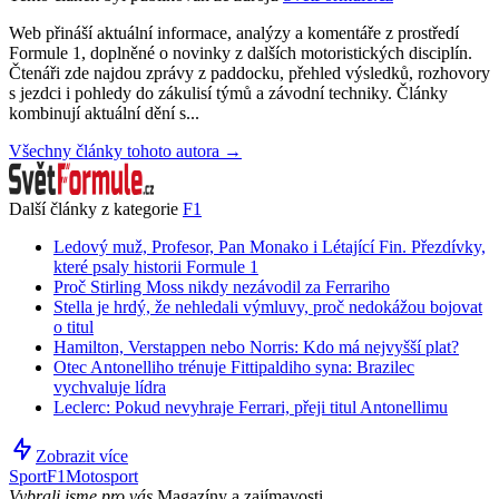
Web přináší aktuální informace, analýzy a komentáře z prostředí
Formule 1, doplněné o novinky z dalších motoristických disciplín.
Čtenáři zde najdou zprávy z paddocku, přehled výsledků, rozhovory
s jezdci i pohledy do zákulisí týmů a závodní techniky. Články
kombinují aktuální dění s...
Všechny články tohoto autora →
Další články z kategorie
F1
Ledový muž, Profesor, Pan Monako i Létající Fin. Přezdívky,
které psaly historii Formule 1
Proč Stirling Moss nikdy nezávodil za Ferrariho
Stella je hrdý, že nehledali výmluvy, proč nedokážou bojovat
o titul
Hamilton, Verstappen nebo Norris: Kdo má nejvyšší plat?
Otec Antonelliho trénuje Fittipaldiho syna: Brazilec
vychvaluje lídra
Leclerc: Pokud nevyhraje Ferrari, přeji titul Antonellimu
Zobrazit více
Sport
F1
Motosport
Vybrali jsme pro vás
Magazíny a zajímavosti