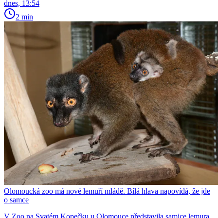
dnes, 13:54
2 min
Olomoucká zoo má nové lemuří mládě. Bílá hlava napovídá, že jde
o samce
V Zoo na Svatém Kopečku u Olomouce představila samice lemura