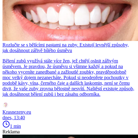
Rozlučte se s bělícími pastami na zuby. Existují levnější způsoby,
jak dosáhnout zářivě bílého úsměvu
Bělení zubů využívá stále více žen, jež chtějí oslnit zářivým
úsměvem. Je pravdou, že úsměvu si všimne každý a pokud na
někoho vyceníte zanedbané a zažloutlé zoubky, pravděpodobně
moc velký dojem nezanecháte. Pokud si neodepřete pochoutky v
podobě kávy, vína, černého čaje a dalších laskomin, není se čemu
divit, že vaše zuby zrovna bělostně nesvítí. Naštěstí existuje způsob,
jak dosáhnout bělení zubů i bez zásahu odborníka.
Krasnezeny.eu
dnes, 13:40
1 min
Reklama