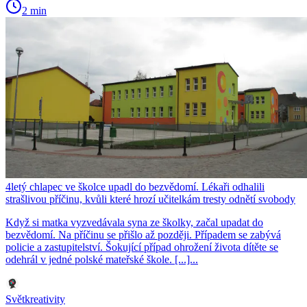
2 min
4letý chlapec ve školce upadl do bezvědomí. Lékaři odhalili
strašlivou příčinu, kvůli které hrozí učitelkám tresty odnětí svobody
Když si matka vyzvedávala syna ze školky, začal upadat do
bezvědomí. Na příčinu se přišlo až později. Případem se zabývá
policie a zastupitelství. Šokující případ ohrožení života dítěte se
odehrál v jedné polské mateřské škole. [...]...
Světkreativity