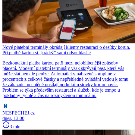
Nové platební terminály okrádají klienty restaurací o desítky korun.
Při platbě kartou si „krádež“ sami odsouhlasíte
Bezkontaktní platba kartou patří mezi nejoblíbenější způsoby
placení. Moderní platební terminály však skrývají past, která vás
může stát nemalé peníze. Automaticky nabízené spropitné v
procentech z celkové částky a nepřehledné ovládání vedou k tomu,
že zákazníci nechtěně posílají podnikům stovky korun navíc.
Problém se týká především restaurací a služeb, kde je tempo u
pokladny rychlé a čas na rozmyšlenou minimální.
NESPECHEJ.cz
dnes, 13:00
3 min