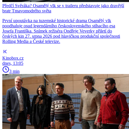
Předčí Svěráka? Osamělý vlk se v traileru představuje jako dravější
bratr Tmavomodrého světa
První upoutávka na tuzemské historické drama Osamělý vlk
poodhaluje osud legendárního československého stíhacího esa
Josefa Františka. Snímek režiséra Ondřeje Veverky přiletí do
českých kin 27. srpna 2026 pod hlavičkou produkční společnosti
Rolling Media a České televize.
Kinobox.cz
dnes, 13:05
3 min