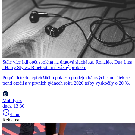
Stále více lidí opět spoléhá na drátová sluchátka, Ronaldo, Dua Lipa
i Harry Styles. Bluetooth má vážný problém
Po pěti letech nepřetržitého poklesu prodeje drátových sluchátek se
trend otočil a v prvních týdnech roku 2026 tržby vyskočily o 20 %.
Mobify.cz
dnes, 13:30
4 min
Reklama