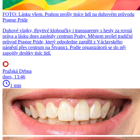
FOTO: Lásku všem. Prahou prošly tisíce lidí na duhovém průvodu
Prague Pride
Duhové vlajky, třpytivé kloboučky i transparenty s hesly za rovná
práva a lásku dnes zaplnily centrum Prahy. Městem prošel tradiční
průvod Prague Pride, který odpoledne zamířil z Václavského
náměstí přes centrum na Štvanici. Podle organizátorů se do něj
zapojily desítky tisíc lidí.
Pražská Drbna
dnes, 13:46
1 min