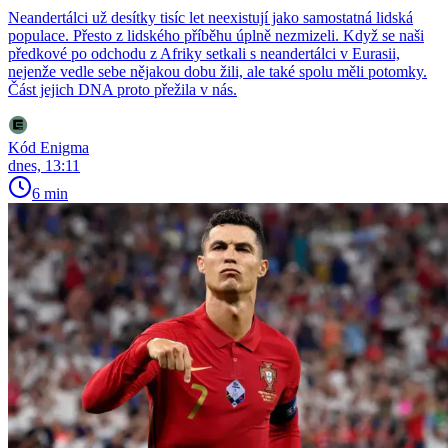
Neandertálci už desítky tisíc let neexistují jako samostatná lidská
populace. Přesto z lidského příběhu úplně nezmizeli. Když se naši
předkové po odchodu z Afriky setkali s neandertálci v Eurasii,
nejenže vedle sebe nějakou dobu žili, ale také spolu měli potomky.
Část jejich DNA proto přežila v nás.
Kód Enigma
dnes, 13:11
6 min