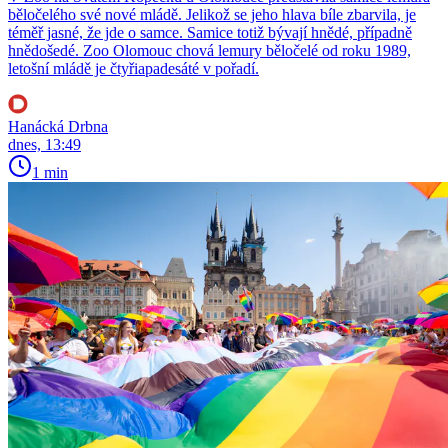
běločelého své nové mládě. Jelikož se jeho hlava bíle zbarvila, je
téměř jasné, že jde o samce. Samice totiž bývají hnědé, případně
hnědošedé. Zoo Olomouc chová lemury běločelé od roku 1989,
letošní mládě je čtyřiapadesáté v pořadí.
Hanácká Drbna
dnes, 13:49
1 min