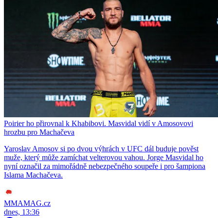
Poirier ho přirovnal k Khabibovi. Masvidal vidí v Amosovovi
hrozbu pro Machačeva
Yaroslav Amosov si po dvou výhrách v UFC dál buduje pověst
muže, který může zamíchat velterovou vahou. Jorge Masvidal ho
nyní označil za mimořádně nebezpečného soupeře i pro šampiona
Islama Machačeva.
MMAMAG.cz
dnes, 13:36