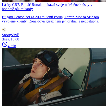
Lásky CR7. Boháč Ronaldo ukázal svoje naleštěné krásky v
hodnotě půl miliardy
Bugatti Centodieci za 200 milionů korun, Ferrari Monza SP2 pro
vyvolené klienty. Ronaldova garáž není jen drahá, je nedostupná.
SportyŽivě
dnes, 13:08
4 min