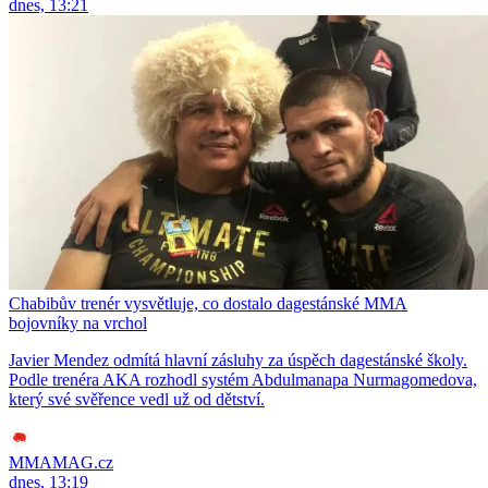
dnes, 13:21
Chabibův trenér vysvětluje, co dostalo dagestánské MMA
bojovníky na vrchol
Javier Mendez odmítá hlavní zásluhy za úspěch dagestánské školy.
Podle trenéra AKA rozhodl systém Abdulmanapa Nurmagomedova,
který své svěřence vedl už od dětství.
MMAMAG.cz
dnes, 13:19