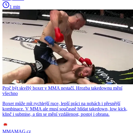
1 min
Proč být skvělý boxer v MMA nestačí. Hrozba takedownu mění
všechno
Boxer může mít rychlejší ruce, lepší práci na nohách i přesnější
kombinace. V MMA ale musí současně hlídat takedown, low kick,
klinč i submise, a tím se mění vzdálenost, postoj i obrana.
MMAMAG.cz