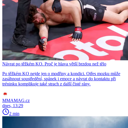
Návrat po těžkém KO. Proč je hlava větší brzdou než tělo
Po těžkém KO nejde jen o modřiny a kondici. Otřes mozku může
zasáhnout soustředění, spánek i emoce a návrat do kontaktu při
tréninku komplikuje také strach z další čisté rány.
MMAMAG.cz
dnes, 13:29
2 min