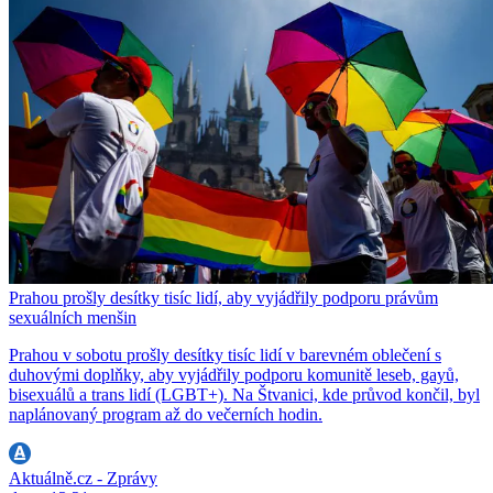
Prahou prošly desítky tisíc lidí, aby vyjádřily podporu právům
sexuálních menšin
Prahou v sobotu prošly desítky tisíc lidí v barevném oblečení s
duhovými doplňky, aby vyjádřily podporu komunitě leseb, gayů,
bisexuálů a trans lidí (LGBT+). Na Štvanici, kde průvod končil, byl
naplánovaný program až do večerních hodin.
Aktuálně.cz - Zprávy