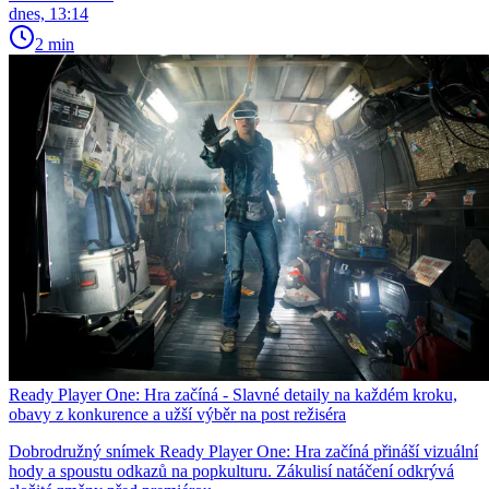
dnes, 13:14
2 min
Ready Player One: Hra začíná - Slavné detaily na každém kroku,
obavy z konkurence a užší výběr na post režiséra
Dobrodružný snímek Ready Player One: Hra začíná přináší vizuální
hody a spoustu odkazů na popkulturu. Zákulisí natáčení odkrývá