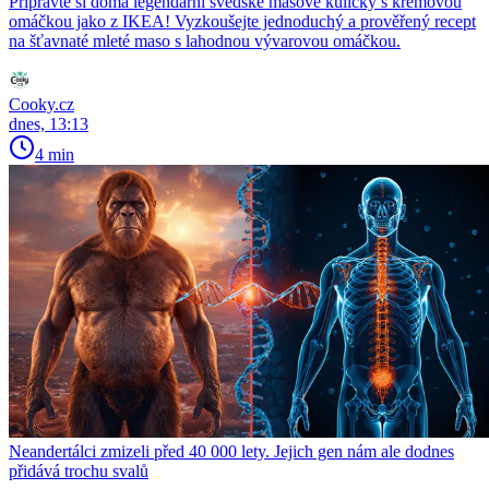
Připravte si doma legendární švédské masové kuličky s krémovou
omáčkou jako z IKEA! Vyzkoušejte jednoduchý a prověřený recept
na šťavnaté mleté maso s lahodnou vývarovou omáčkou.
Cooky.cz
dnes, 13:13
4 min
Neandertálci zmizeli před 40 000 lety. Jejich gen nám ale dodnes
přidává trochu svalů