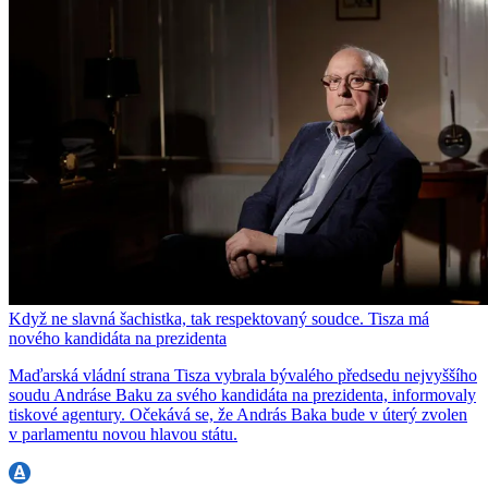
Když ne slavná šachistka, tak respektovaný soudce. Tisza má
nového kandidáta na prezidenta
Maďarská vládní strana Tisza vybrala bývalého předsedu nejvyššího
soudu Andráse Baku za svého kandidáta na prezidenta, informovaly
tiskové agentury. Očekává se, že András Baka bude v úterý zvolen
v parlamentu novou hlavou státu.