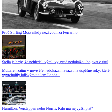
Proč Stirling Moss nikdy nezávodil za Ferrariho
Stella je hrdý, že nehledali výmluvy, proč nedokážou bojovat o titul
McLaren zatím v nové éře nedokázal navázat na úspěšné roky, které
vyvrcholily loňským titulem Landa...
Hamilton, Verstappen nebo Norris: Kdo má nejvyšší plat?