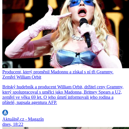
Producent, který proměnil Madonnu a získal s ní tři Grammy.
Zemřel William Orbit
Britský hudebník a producent William Orbit, držitel ceny Grammy,
který spolupracoval s umělci jako Madonna, Britney Spears a U2,
zemřel ve věku 69 let. O jeho úmrtí informovali jeho rodina a
přátelé, napsala agentura AFP.
Aktuálně.cz - Magazín
dnes, 18:22