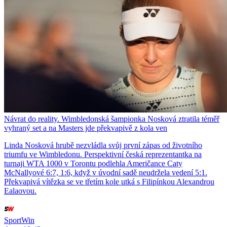
Návrat do reality. Wimbledonská šampionka Nosková ztratila téměř
vyhraný set a na Masters jde překvapivě z kola ven
Linda Nosková hrubě nezvládla svůj první zápas od životního
triumfu ve Wimbledonu. Perspektivní česká reprezentantka na
turnaji WTA 1000 v Torontu podlehla Američance Caty
McNallyové 6:7, 1:6, když v úvodní sadě neudržela vedení 5:1.
Překvapivá vítězka se ve třetím kole utká s Filipínkou Alexandrou
Ealaovou.
SportWin