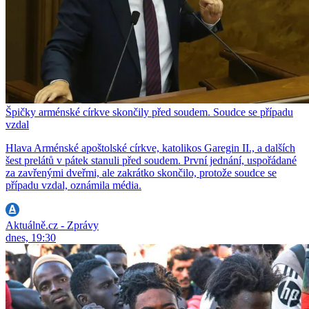
Špičky arménské církve skončily před soudem. Soudce se případu
vzdal
Hlava Arménské apoštolské církve, katolikos Garegin II., a dalších
šest prelátů v pátek stanuli před soudem. První jednání, uspořádané
za zavřenými dveřmi, ale zakrátko skončilo, protože soudce se
případu vzdal, oznámila média.
Aktuálně.cz - Zprávy
dnes, 19:30