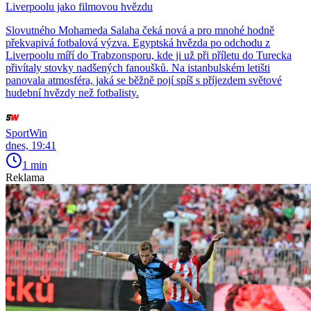
Liverpoolu jako filmovou hvězdu
Slovutného Mohameda Salaha čeká nová a pro mnohé hodně
překvapivá fotbalová výzva. Egyptská hvězda po odchodu z
Liverpoolu míří do Trabzonsporu, kde ji už při příletu do Turecka
přivítaly stovky nadšených fanoušků. Na istanbulském letišti
panovala atmosféra, jaká se běžně pojí spíš s příjezdem světové
hudební hvězdy než fotbalisty.
SportWin
dnes, 19:41
1 min
Reklama