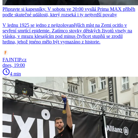
Připravte si kapesníky. V sobotu ve 20:00 vysílá Prima MAX příběh
podle skutečné události, který rozseká i ty nejtvrdší povahy
V lednu 1925 se jedno z nejizolovanějších míst na Zemi ocitlo v
sevření smrtící epidemie. Zatímco stovky dětských životů visely na
vlásku, v mrazu klesajícím pod minus čtyřicet stupňů se zrodil
hrdina, jehož jméno mělo být vymazáno z historie.
FAJNTIP.cz
dnes, 19:00
4 min