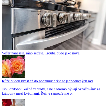
Večer nanesete, ráno setřete. Trouba bude jako nová
Růže budou kvést až do podzimu: držte se jednoduchých rad
Jsou ozdobou každé zahrady, a ne nadarmo bývají označovány za
královny mezi květinami. Řeč je samozřejmě o...