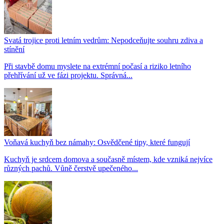
Svatá trojice proti letním vedrům: Nepodceňujte souhru zdiva a
stínění
Při stavbě domu myslete na extrémní počasí a riziko letního
přehřívání už ve fázi projektu. Správná...
Voňavá kuchyň bez námahy: Osvědčené tipy, které fungují
Kuchyň je srdcem domova a současně místem, kde vzniká nejvíce
různých pachů. Vůně čerstvě upečeného...