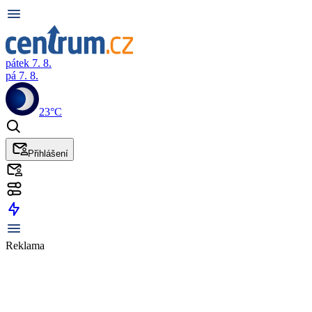
pátek 7. 8.
pá 7. 8.
23°C
Přihlášení
Reklama