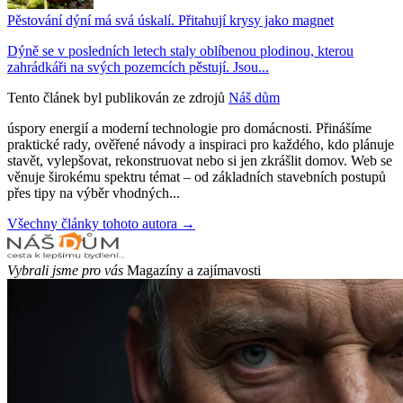
Pěstování dýní má svá úskalí. Přitahují krysy jako magnet
Dýně se v posledních letech staly oblíbenou plodinou, kterou
zahrádkáři na svých pozemcích pěstují. Jsou...
Tento článek byl publikován ze zdrojů
Náš dům
úspory energií a moderní technologie pro domácnosti. Přinášíme
praktické rady, ověřené návody a inspiraci pro každého, kdo plánuje
stavět, vylepšovat, rekonstruovat nebo si jen zkrášlit domov. Web se
věnuje širokému spektru témat – od základních stavebních postupů
přes tipy na výběr vhodných...
Všechny články tohoto autora →
Vybrali jsme pro vás
Magazíny a zajímavosti