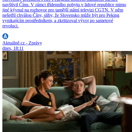
navštívil Čínu. V rámci třídenního pobytu v lidové republice mimo
jiné kývnul na rozhovor pro tamější státní televizi CGTN. V něm
nešetřil chválou Číny, sliby, že Slovensko může být pro Peking
vynikajícím prostředníkem, a zkritizoval vývoj po sametové
revoluci.
Aktuálně.cz - Zprávy
dnes, 18:11