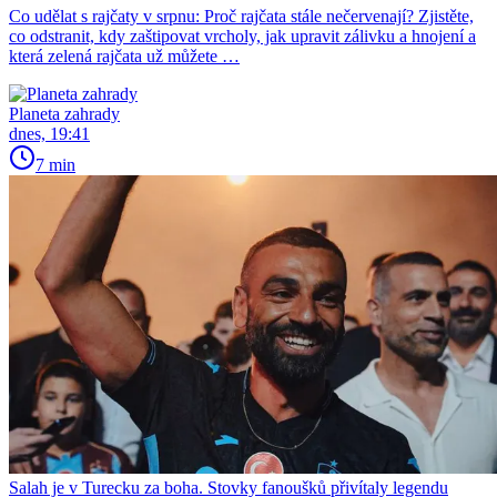
Co udělat s rajčaty v srpnu: Proč rajčata stále nečervenají? Zjistěte,
co odstranit, kdy zaštipovat vrcholy, jak upravit zálivku a hnojení a
která zelená rajčata už můžete …
Planeta zahrady
dnes, 19:41
7 min
Salah je v Turecku za boha. Stovky fanoušků přivítaly legendu