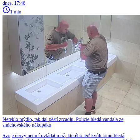
dnes, 17:46
1 min
Neteklo mýdlo, tak dal pěstí zrcadlu. Policie hledá vandala ze
smíchovského nákupáku
Svoje nervy neumí ovládat muž, kterého teď kvůli tomu hledá