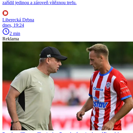
zařídil jedinou a zároveň vítěznou trefu.
Liberecká Drbna
dnes, 19:24
2 min
Reklama