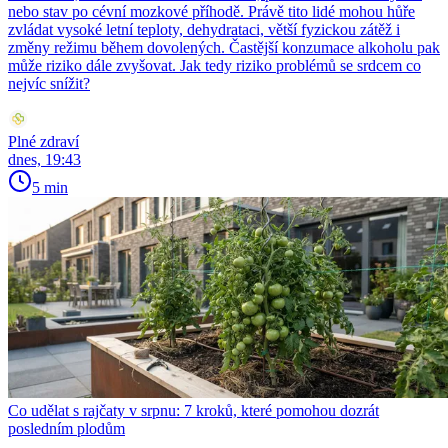
nebo stav po cévní mozkové příhodě. Právě tito lidé mohou hůře
zvládat vysoké letní teploty, dehydrataci, větší fyzickou zátěž i
změny režimu během dovolených. Častější konzumace alkoholu pak
může riziko dále zvyšovat. Jak tedy riziko problémů se srdcem co
nejvíc snížit?
Plné zdraví
dnes, 19:43
5 min
Co udělat s rajčaty v srpnu: 7 kroků, které pomohou dozrát
posledním plodům