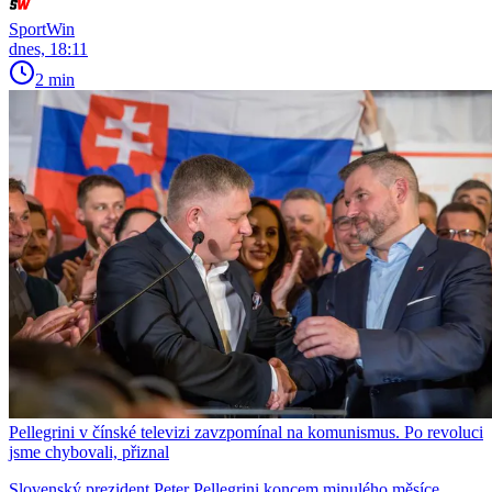
SportWin
dnes, 18:11
2 min
Pellegrini v čínské televizi zavzpomínal na komunismus. Po revoluci
jsme chybovali, přiznal
Slovenský prezident Peter Pellegrini koncem minulého měsíce