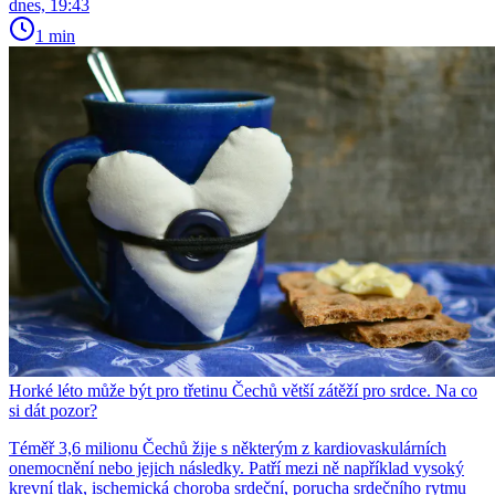
dnes, 19:43
1 min
Horké léto může být pro třetinu Čechů větší zátěží pro srdce. Na co
si dát pozor?
Téměř 3,6 milionu Čechů žije s některým z kardiovaskulárních
onemocnění nebo jejich následky. Patří mezi ně například vysoký
krevní tlak, ischemická choroba srdeční, porucha srdečního rytmu