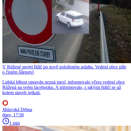
V Růžené projel řidič po nově položeném asfaltu. Vedení obce píše
o čistém šílenství
Lidská blbost opravdu nezná mezí, informovalo včera vedení obce
Růžená na svém facebooku. A informovalo, s jakými řidiči se už
kolem staveb setkali.
Jihlavská Drbna
dnes, 17:58
1 min