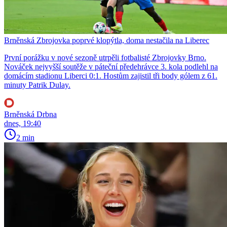
Brněnská Zbrojovka poprvé klopýtla, doma nestačila na Liberec
První porážku v nové sezoně utrpěli fotbalisté Zbrojovky Brno.
Nováček nejvyšší soutěže v páteční předehrávce 3. kola podlehl na
domácím stadionu Liberci 0:1. Hostům zajistil tři body gólem z 61.
minuty Patrik Dulay.
Brněnská Drbna
dnes, 19:40
2 min