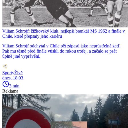
Viliam Schrojf: žižkovský kluk, nejlepší brankář MS 1962 a finále v
Chile, které přepsaly jeho kariéru
Viliam Schrojf odchytal v Chile pět zápasů jako neprůstřelná zeď.
Pak mu těsně před finále vtiskli do rukou trofej, a začalo se psát
úplně jiné vyprávění.
SportyŽivě
dnes, 18:03
3 min
Reklama