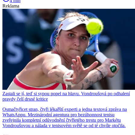
4 min
Reklama
Zastali se jí, teď si sypou popel na hlavu. Vondroušová po odhalení
pravdy čelí drsné kritice
Osmačtyřicet stran, čtyři lékařští experti a jedna textová zpráva na
WhatsAppu. Mezinárodní agentura pro bezúhonnost tenisu
zveřejnila kompletní odůvodnění čtyřletého trestu pro Markétu
Vondroušovou a nálada v tenisovém světě se od té chvíle otočila.