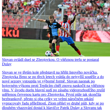
Slovan ovládl duel se Zbrojovkou. O vítěznou trefu se postaral
Dulay
Slovan se ve třetím kole představil na hřišti ligového nováčka.
Zbrojovka Brno se po třech letech vrátila do nejvyšší soutěže a do
nové sezony vstoupila ve výborné formě. Slovan naopak po
bojovném výkonu proti Teplicím chtěl znovu naskočit na vítěznou
vlnu. V úvodu duelu hlavní sudí po zásahu videorozhodčího zrušil
udělenou červenou kartu pro Zbrojovku. První půle tak skončila
bezbrankově, přesto si oba celky ve velmi náročném utkání
vypracovaly řadu příležitostí. Zlom přišel ve druhé půli, kdy se po
dlouhém vhazování dostal k hlavičce Patrik Dulay a Slovanu tak