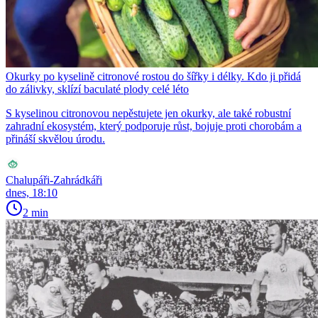
Okurky po kyselině citronové rostou do šířky i délky. Kdo ji přidá
do zálivky, sklízí baculaté plody celé léto
S kyselinou citronovou nepěstujete jen okurky, ale také robustní
zahradní ekosystém, který podporuje růst, bojuje proti chorobám a
přináší skvělou úrodu.
Chalupáři-Zahrádkáři
dnes, 18:10
2 min