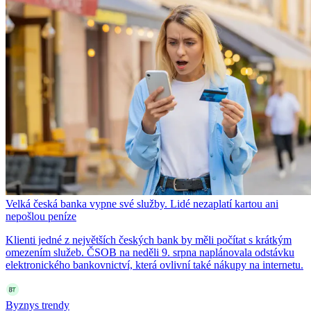
Velká česká banka vypne své služby. Lidé nezaplatí kartou ani
nepošlou peníze
Klienti jedné z největších českých bank by měli počítat s krátkým
omezením služeb. ČSOB na neděli 9. srpna naplánovala odstávku
elektronického bankovnictví, která ovlivní také nákupy na internetu.
Byznys trendy