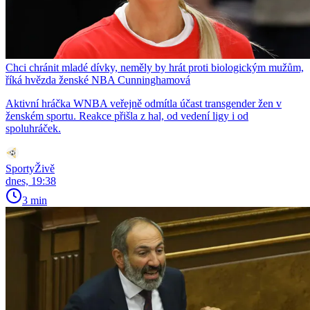
Chci chránit mladé dívky, neměly by hrát proti biologickým mužům,
říká hvězda ženské NBA Cunninghamová
Aktivní hráčka WNBA veřejně odmítla účast transgender žen v
ženském sportu. Reakce přišla z hal, od vedení ligy i od
spoluhráček.
SportyŽivě
dnes, 19:38
3 min