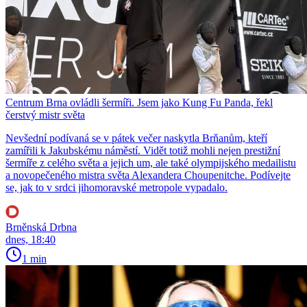
Centrum Brna ovládli šermíři. Jsem jako Kung Fu Panda, řekl
čerstvý mistr světa
Nevšední podívaná se v pátek večer naskytla Brňanům, kteří
zamířili k Jakubskému náměstí. Vidět totiž mohli nejen prestižní
šermíře z celého světa a jejich um, ale také olympijského medailistu
a novopečeného mistra světa Alexandera Choupenitche. Podívejte
se, jak to v srdci jihomoravské metropole vypadalo.
Brněnská Drbna
dnes, 18:40
1 min