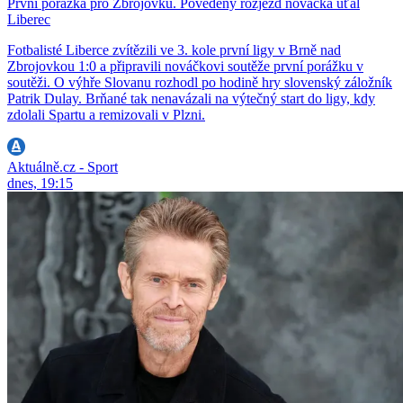
První porážka pro Zbrojovku. Povedený rozjezd nováčka uťal
Liberec
Fotbalisté Liberce zvítězili ve 3. kole první ligy v Brně nad
Zbrojovkou 1:0 a připravili nováčkovi soutěže první porážku v
soutěži. O výhře Slovanu rozhodl po hodině hry slovenský záložník
Patrik Dulay. Brňané tak nenavázali na výtečný start do ligy, kdy
zdolali Spartu a remizovali v Plzni.
Aktuálně.cz - Sport
dnes, 19:15