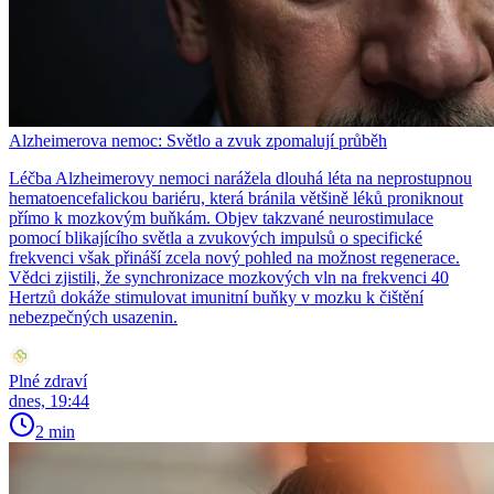
Alzheimerova nemoc: Světlo a zvuk zpomalují průběh
Léčba Alzheimerovy nemoci narážela dlouhá léta na neprostupnou
hematoencefalickou bariéru, která bránila většině léků proniknout
přímo k mozkovým buňkám. Objev takzvané neurostimulace
pomocí blikajícího světla a zvukových impulsů o specifické
frekvenci však přináší zcela nový pohled na možnost regenerace.
Vědci zjistili, že synchronizace mozkových vln na frekvenci 40
Hertzů dokáže stimulovat imunitní buňky v mozku k čištění
nebezpečných usazenin.
Plné zdraví
dnes, 19:44
2 min