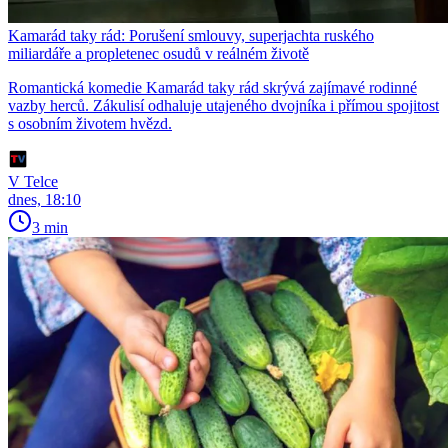
Kamarád taky rád: Porušení smlouvy, superjachta ruského
miliardáře a propletenec osudů v reálném životě
Romantická komedie Kamarád taky rád skrývá zajímavé rodinné
vazby herců. Zákulisí odhaluje utajeného dvojníka i přímou spojitost
s osobním životem hvězd.
V Telce
dnes, 18:10
3 min