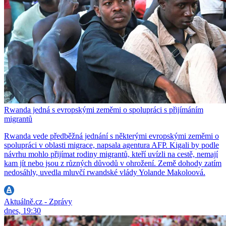
Rwanda jedná s evropskými zeměmi o spolupráci s přijímáním
migrantů
Rwanda vede předběžná jednání s některými evropskými zeměmi o
spolupráci v oblasti migrace, napsala agentura AFP. Kigali by podle
návrhu mohlo přijímat rodiny migrantů, kteří uvízli na cestě, nemají
kam jít nebo jsou z různých důvodů v ohrožení. Země dohody zatím
nedosáhly, uvedla mluvčí rwandské vlády Yolande Makoloová.
Aktuálně.cz - Zprávy
dnes, 19:30