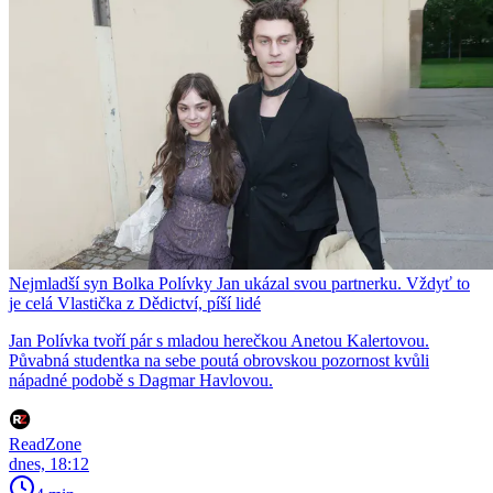
Nejmladší syn Bolka Polívky Jan ukázal svou partnerku. Vždyť to
je celá Vlastička z Dědictví, píší lidé
Jan Polívka tvoří pár s mladou herečkou Anetou Kalertovou.
Půvabná studentka na sebe poutá obrovskou pozornost kvůli
nápadné podobě s Dagmar Havlovou.
ReadZone
dnes, 18:12