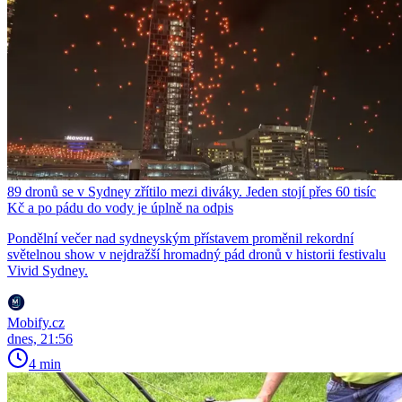
89 dronů se v Sydney zřítilo mezi diváky. Jeden stojí přes 60 tisíc
Kč a po pádu do vody je úplně na odpis
Pondělní večer nad sydneyským přístavem proměnil rekordní
světelnou show v nejdražší hromadný pád dronů v historii festivalu
Vivid Sydney.
Mobify.cz
dnes, 21:56
4 min