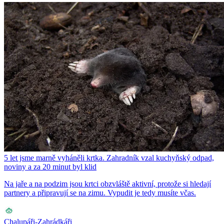
5 let jsme marně vyháněli krtka. Zahradník vzal kuchyňský odpad,
noviny a za 20 minut byl klid
Na jaře a na podzim jsou krtci obzvláště aktivní, protože si hledají
partnery a připravují se na zimu. Vypudit je tedy musíte včas.
Chalupáři-Zahrádkáři