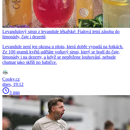
Levandulový sirup z levandule lékařské: Fialová letní zásoba do
limonády, čaje i dezertů
Levandule není jen okrasa u plotu, která dobře vypadá na fotkách.
Ze 100 gramů květů uděláte voňavý sirup, který se hodí do čaje,
limonády i na dezerty, a když se nepřežene louhování, nebude
chutnat jako skříň po babičce.
Cooky.cz
dnes, 19:12
3 min