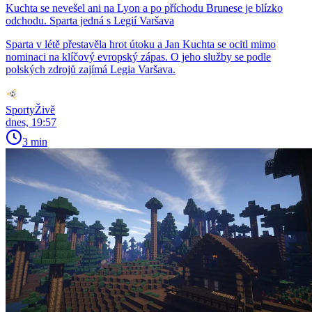
Kuchta se nevešel ani na Lyon a po příchodu Brunese je blízko
odchodu. Sparta jedná s Legií Varšava
Sparta v létě přestavěla hrot útoku a Jan Kuchta se ocitl mimo
nominaci na klíčový evropský zápas. O jeho služby se podle
polských zdrojů zajímá Legia Varšava.
SportyŽivě
dnes, 19:57
3 min