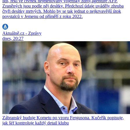
lidí, řekl ve čtvrtek nejmenovaný vojenský zdroj agentuře AFP.
Zraněných jsou podle něj desítky. Předchozí údaje uváděly zhruba
čtyři desítky mrtvých. Mohlo by se tak jednat o nejkrvavější útok
povstalců v Jemenu od příměří z roku 2022.
Aktuálně.cz - Zprávy
dnes, 20:27
Zábranský buduje Kometu po vzoru Fergusona. Kučeřík popisuje,
jak šéf kontroluje každý detail klubu