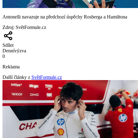
Antonelli navazuje na předchozí úspěchy Rosberga a Hamiltona
Zdroj
:
SvětFormule.cz
Sdílet
Denní
výzva
0
Reklama
Další články z
SvětFormule.cz