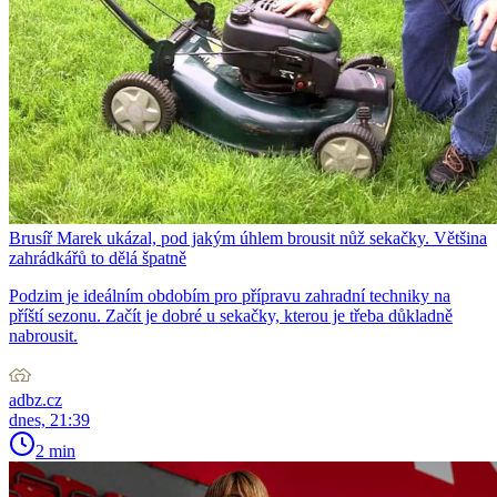
Brusíř Marek ukázal, pod jakým úhlem brousit nůž sekačky. Většina
zahrádkářů to dělá špatně
Podzim je ideálním obdobím pro přípravu zahradní techniky na
příští sezonu. Začít je dobré u sekačky, kterou je třeba důkladně
nabrousit.
adbz.cz
dnes, 21:39
2 min