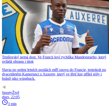
Trpišovský nemá dost. Ve Francii loví rychlíka Mandengueho, který
ovládá obranu i útok
Slavia po sedmi letních posilách míří znovu do Francie, tentokrát po
dvacetiletém Kamerunci z Auxerre, který ve třetí lize střílel góly i
bránil jako wingback.
SportyŽivě
dnes, 22:05
3 min