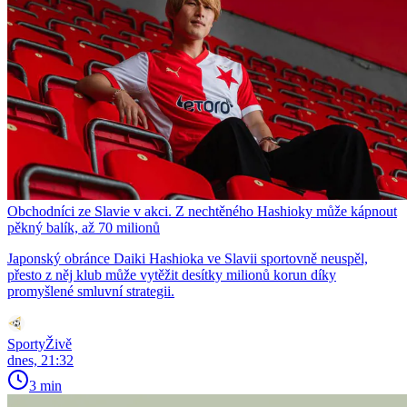
Obchodníci ze Slavie v akci. Z nechtěného Hashioky může kápnout
pěkný balík, až 70 milionů
Japonský obránce Daiki Hashioka ve Slavii sportovně neuspěl,
přesto z něj klub může vytěžit desítky milionů korun díky
promyšlené smluvní strategii.
SportyŽivě
dnes, 21:32
3 min