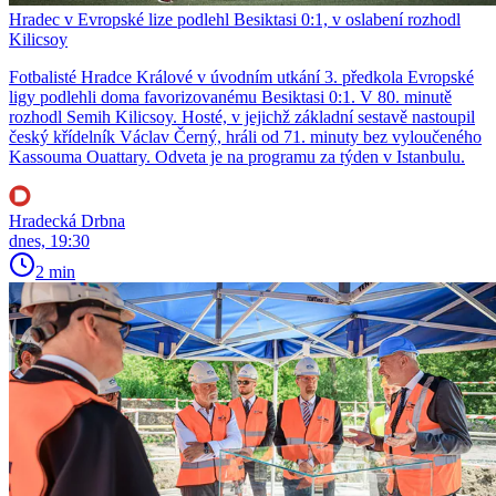
Hradec v Evropské lize podlehl Besiktasi 0:1, v oslabení rozhodl
Kilicsoy
Fotbalisté Hradce Králové v úvodním utkání 3. předkola Evropské
ligy podlehli doma favorizovanému Besiktasi 0:1. V 80. minutě
rozhodl Semih Kilicsoy. Hosté, v jejichž základní sestavě nastoupil
český křídelník Václav Černý, hráli od 71. minuty bez vyloučeného
Kassouma Ouattary. Odveta je na programu za týden v Istanbulu.
Hradecká Drbna
dnes, 19:30
2 min