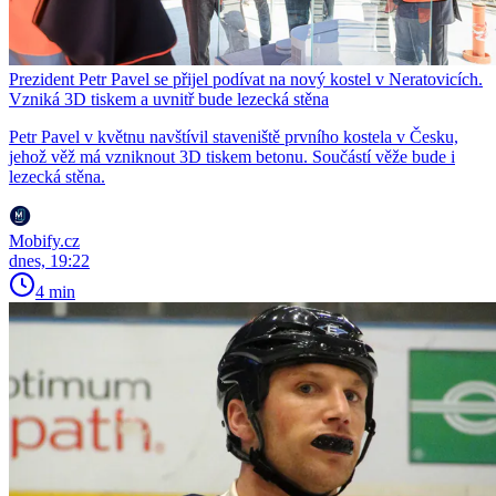
Prezident Petr Pavel se přijel podívat na nový kostel v Neratovicích.
Vzniká 3D tiskem a uvnitř bude lezecká stěna
Petr Pavel v květnu navštívil staveniště prvního kostela v Česku,
jehož věž má vzniknout 3D tiskem betonu. Součástí věže bude i
lezecká stěna.
Mobify.cz
dnes, 19:22
4 min