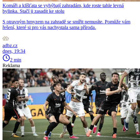
Komáři a klíšťata se vyhýbají zahradám, kde roste tahle levná
bylinka. Stačí ji zasadit ke stolu
S otravným hmyzem na zahradě se smířit nemusíte. Pomůže vám
řešení, které si pro vás nachystala sama příroda.
adbz.cz
dnes, 19:34
2 min
Reklama