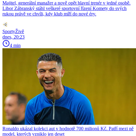
Majitel, generální manažer a nově opět hlavní trenér v jedné osobě.
Libor Zábranský stáhl veškeré sportovní řízení Komety do svých
rukou právě ve chvíli, kdy klub míří do nové éry.
SportyŽivě
dnes, 20:23
4 min
Ronaldo ukázal kolekci aut v hodnotě 700 milionů Kč. Patří mezi ně
model, kterých vzniklo jen deset