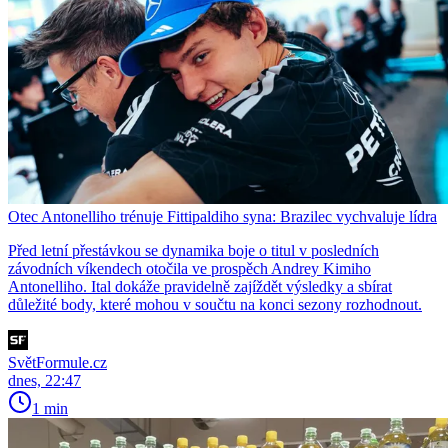
Otec Antonelliho trénuje Fittipaldiho syna: Brazilec vychvaluje lídra
Před letní přestávkou se dynamika boje o titul v posledních
závodních víkendech otočila ve prospěch Andrey Kimiho
Antonelliho. Ital dokáže pravidelně zajíždět výsledky a sbírat
důležité body, které mohou v součtu na konci sezony rozhodnout.
SvětFormule.cz
dnes, 22:47
1 min