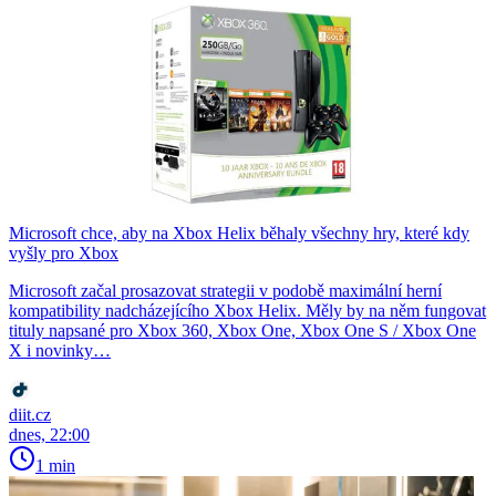
Microsoft chce, aby na Xbox Helix běhaly všechny hry, které kdy
vyšly pro Xbox
Microsoft začal prosazovat strategii v podobě maximální herní
kompatibility nadcházejícího Xbox Helix. Měly by na něm fungovat
tituly napsané pro Xbox 360, Xbox One, Xbox One S / Xbox One
X i novinky…
diit.cz
dnes, 22:00
1 min