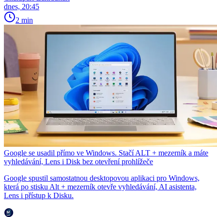
dnes, 20:45
2 min
Google se usadil přímo ve Windows. Stačí ALT + mezerník a máte
vyhledávání, Lens i Disk bez otevření prohlížeče
Google spustil samostatnou desktopovou aplikaci pro Windows,
která po stisku Alt + mezerník otevře vyhledávání, AI asistenta,
Lens i přístup k Disku.