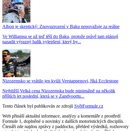
Albon je skeptický: Znovuzrození v Baku nepovažuje za reálne
Ve Williamsu se už teď těší do Baku, protože právě tam plánují
nasadit výrazný balík vylepšení, který by...
Nizozemsko se vrátilo jen kvůli Verstappenovi, říká Ecclestone
Nejbližší Velká cena Nizozemska bude minimálně na několik
příštích let poslední, která se v Zandvoortu...
Tento článek byl publikován ze zdrojů
SvětFormule.cz
Web přináší aktuální informace, analýzy a komentáře z prostředí
Formule 1, doplněné o novinky z dalších motoristických disciplín.
Čtenáři zde najdou zprávy z paddocku, přehled výsledků, rozhovory