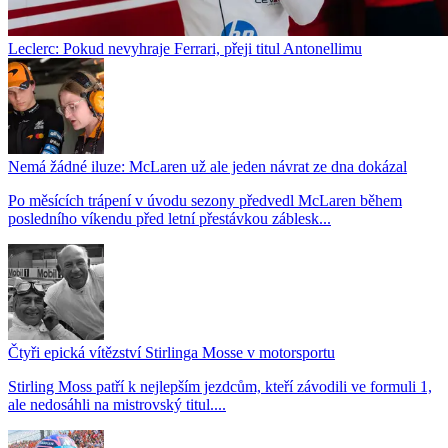
Leclerc: Pokud nevyhraje Ferrari, přeji titul Antonellimu
Nemá žádné iluze: McLaren už ale jeden návrat ze dna dokázal
Po měsících trápení v úvodu sezony předvedl McLaren během
posledního víkendu před letní přestávkou záblesk...
Čtyři epická vítězství Stirlinga Mosse v motorsportu
Stirling Moss patří k nejlepším jezdcům, kteří závodili ve formuli 1,
ale nedosáhli na mistrovský titul....