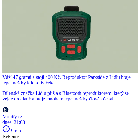
Váží 47 gramů a stojí 400 Kč. Reproduktor Parkside z Lidlu hraje
lépe, než by kdokoliv čekal
Dílenská značka Lidlu přišla s Bluetooth reproduktorem, který se
vejde do dlaně a hraje mnohem lépe, než by člověk čekal.
Mobify.cz
dnes, 21:08
3 min
Reklama