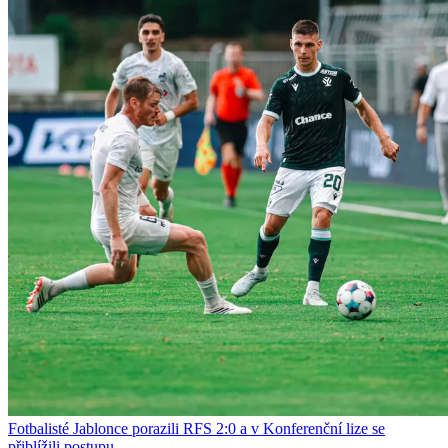
Fotbalisté Jablonce porazili RFS 2:0 a v Konferenční lize se
přiblížili postupu