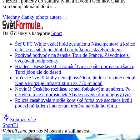
s jezdci i pohledy do zákulisí týmů a závodní techniky. Články
kombinují aktuální dění s...
Všechny články tohoto autora →
Další články z kategorie
Sport
Šéf UFC White vzdal hold zesnulému Nascimentovi a krátce
nato se na sítích pochlubil doutníkem a skvělým dnem
Podivné podvody na ženské Tour de France. Závodnice si
vycpávají podprsenky
Hradec - Besiktas 0:0. Domácí Umar spálil obrovskou šanci,
Turci jdou ale do deseti
V české lize tři kluby nemají osvětlení, jinde se v zimě netopí.
Kania kritizuje infrastrukturu za 770 milionů
Novinář Českého rozhlasu se stal fotbalovým trenérem. Po
necelém roce u dorostenek Slavie povede druholigový tým
Policie zasahovala v sídle korejské fotbalové asociace kvůli
podezření kolem jmenování trenéra národního týmu
Zobrazit více
Sport
F1
Vybrali jsme pro vás
Magazíny a zajímavosti