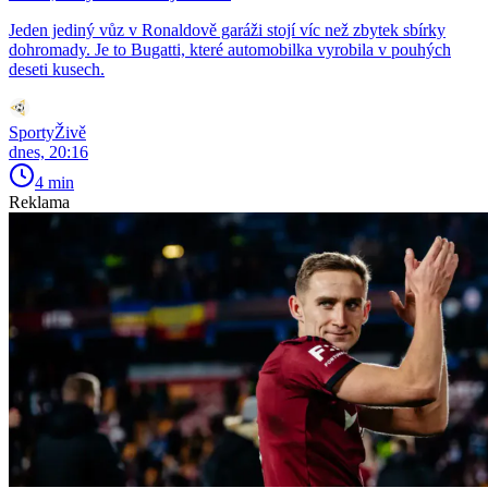
Jeden jediný vůz v Ronaldově garáži stojí víc než zbytek sbírky
dohromady. Je to Bugatti, které automobilka vyrobila v pouhých
deseti kusech.
SportyŽivě
dnes, 20:16
4 min
Reklama