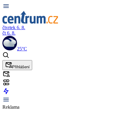
čtvrtek 6. 8.
čt 6. 8.
25°C
Přihlášení
Reklama