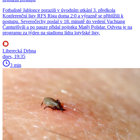
Fotbalisté Jablonce porazili v úvodním utkání 3. předkola
Konferenční ligy RFS Riga doma 2:0 a výrazně se přiblížili k
postupu. Severočechy poslal v 18. minutě do vedení Vachtang
Čanturišvili a po pauze přidal pojistku Matěj Polidar. Odveta je na
programu za týden na stadionu lídra lotyšské ligy.
Liberecká Drbna
dnes, 19:35
3 min