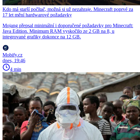
Kdo má starší počítač, možná si už nezahraje. Minecraft poprvé za
17 let mění hardwarové požadavky
Mojang přepsal minimální i doporučené požadavky pro Minecraft:
Java Edition. Minimum RAM vyskočilo ze 2 GB na 8, u
integrované grafiky dokonce na 12 GB.
Mobify.cz
dnes, 19:46
4 min