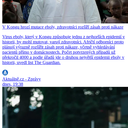
V Kongu hrozí mutace eboly, zdravotníci rozšíří zásah proti nákaze
Virus eboly, který v Kongu způsobuje jednu z nejhorších epidemií v
historii, by mohl mutovat, varují zdravotníci. Afričtí odborníci proto
plánují výrazně rozšířit zásah proti nákaze, včetně vyhledávání
pacientů přímo v domácnostech. Počet potvrzených případů už
překročil 4000 a podle úřadů jde o druhou největší epidemii eboly v
historii, uvedl list The Guardian.
Aktuálně.cz - Zprávy
dnes, 19:38