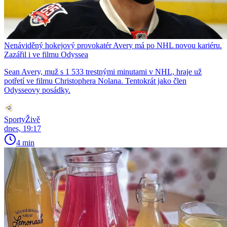
Nenáviděný hokejový provokatér Avery má po NHL novou kariéru.
Zazářil i ve filmu Odyssea
Sean Avery, muž s 1 533 trestnými minutami v NHL, hraje už
potřetí ve filmu Christophera Nolana. Tentokrát jako člen
Odysseovy posádky.
SportyŽivě
dnes, 19:17
4 min