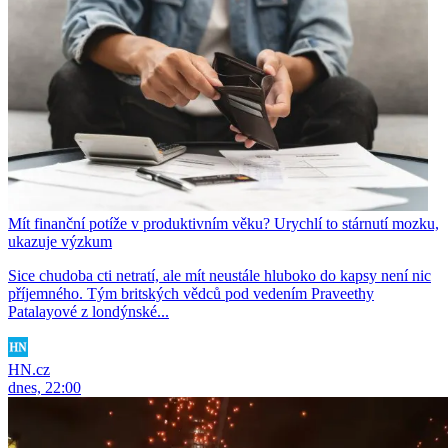
Mít finanční potíže v produktivním věku? Urychlí to stárnutí mozku,
ukazuje výzkum
Sice chudoba cti netratí, ale mít neustále hluboko do kapsy není nic
příjemného. Tým britských vědců pod vedením Praveethy
Patalayové z londýnské...
HN.cz
dnes, 22:00