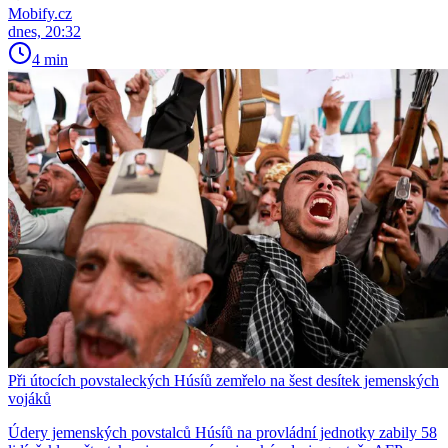
Mobify.cz
dnes, 20:32
4 min
Při útocích povstaleckých Húsíů zemřelo na šest desítek jemenských
vojáků
Údery jemenských povstalců Húsíů na provládní jednotky zabily 58