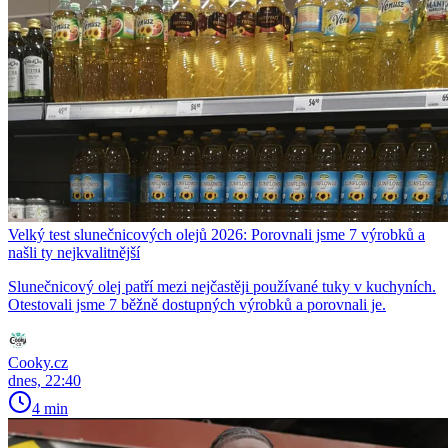
Velký test slunečnicových olejů 2026: Porovnali jsme 7 výrobků a
našli ty nejkvalitnější
Slunečnicový olej patří mezi nejčastěji používané tuky v kuchyních.
Otestovali jsme 7 běžně dostupných výrobků a porovnali je.
Cooky.cz
dnes, 22:40
4 min