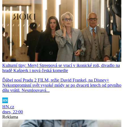
Kulturní tipy: Meryl Streepová se vrací v ikonické roli, divadlo na
hradě Kašperk i nová česká komedie
Ďábel nosí Pradu 2 FILM, režie David Frankel, na Disney+
Nekompromisní svět vysoké módy se po dvaceti letech od prvního
dílu vrátil. Nesmlouvavá...
HN.cz
dnes, 22:00
Reklama