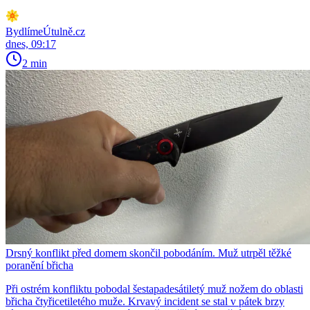
BydlímeÚtulně.cz
dnes, 09:17
2 min
Drsný konflikt před domem skončil pobodáním. Muž utrpěl těžké
poranění břicha
Při ostrém konfliktu pobodal šestapadesátiletý muž nožem do oblasti
břicha čtyřicetiletého muže. Krvavý incident se stal v pátek brzy