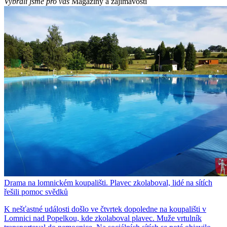
Vybrali jsme pro vás
Magazíny a zajímavosti
Drama na lomnickém koupališti. Plavec zkolaboval, lidé na sítích
řešili pomoc svědků
K nešťastné události došlo ve čtvrtek dopoledne na koupališti v
Lomnici nad Popelkou, kde zkolaboval plavec. Muže vrtulník