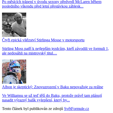
Po měsících trápení v úvodu sezony předvedl McLaren během
posledního víkendu před letní přestávkou záblesk...
Čtyři epická vítězství Stirlinga Mosse v motorsportu
Stirling Moss patří k nejlepším jezdcům, kteří závodili ve formuli 1,
ale nedosáhli na mistrovský titul....
Albon je skeptický: Znovuzrození v Baku nepovažuje za reálne
Ve Williamsu se už teď těší do Baku, protože právě tam plánují
nasadit výrazný balík vylepšení, který by...
Tento článek byl publikován ze zdrojů
SvětFormule.cz