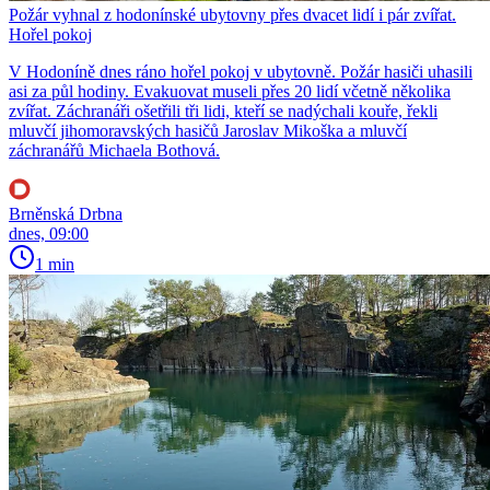
Požár vyhnal z hodonínské ubytovny přes dvacet lidí i pár zvířat.
Hořel pokoj
V Hodoníně dnes ráno hořel pokoj v ubytovně. Požár hasiči uhasili
asi za půl hodiny. Evakuovat museli přes 20 lidí včetně několika
zvířat. Záchranáři ošetřili tři lidi, kteří se nadýchali kouře, řekli
mluvčí jihomoravských hasičů Jaroslav Mikoška a mluvčí
záchranářů Michaela Bothová.
Brněnská Drbna
dnes, 09:00
1 min