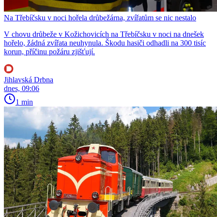
Na Třebíčsku v noci hořela drůbežárna, zvířatům se nic nestalo
V chovu drůbeže v Kožichovicích na Třebíčsku v noci na dnešek
hořelo, žádná zvířata neuhynula. Škodu hasiči odhadli na 300 tisíc
korun, příčinu požáru zjišťují.
Jihlavská Drbna
dnes, 09:06
1 min