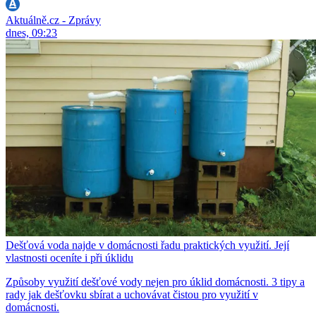
Aktuálně.cz - Zprávy
dnes, 09:23
Dešťová voda najde v domácnosti řadu praktických využití. Její
vlastnosti oceníte i při úklidu
Způsoby využití dešťové vody nejen pro úklid domácnosti. 3 tipy a
rady jak dešťovku sbírat a uchovávat čistou pro využití v
domácnosti.