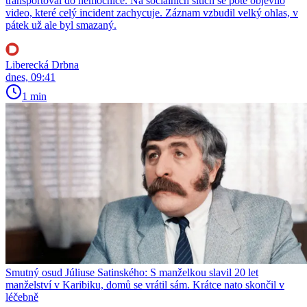
transportoval do nemocnice. Na sociálních sítích se poté objevilo
video, které celý incident zachycuje. Záznam vzbudil velký ohlas, v
pátek už ale byl smazaný.
Liberecká Drbna
dnes, 09:41
1 min
Smutný osud Júliuse Satinského: S manželkou slavil 20 let
manželství v Karibiku, domů se vrátil sám. Krátce nato skončil v
léčebně