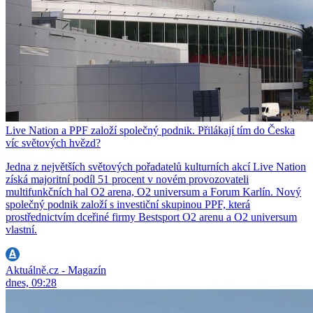
Live Nation a PPF založí společný podnik. Přilákají tím do Česka
víc světových hvězd?
Jedna z největších světových pořadatelů kulturních akcí Live Nation
získá majoritní podíl 51 procent v novém provozovateli
multifunkčních hal O2 arena, O2 universum a Forum Karlín. Nový
společný podnik založí s investiční skupinou PPF, která
prostřednictvím dceřiné firmy Bestsport O2 arenu a O2 universum
vlastní.
Aktuálně.cz - Magazín
dnes, 09:28