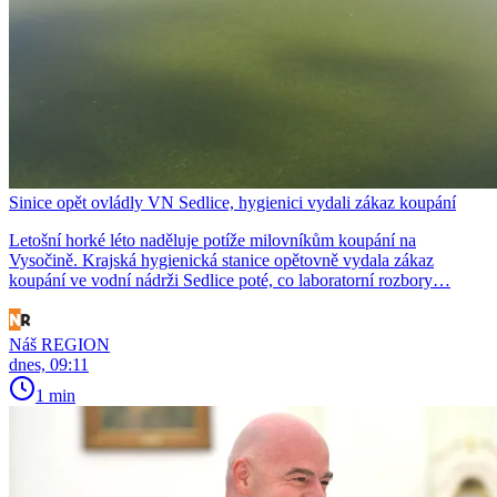
Sinice opět ovládly VN Sedlice, hygienici vydali zákaz koupání
Letošní horké léto naděluje potíže milovníkům koupání na
Vysočině. Krajská hygienická stanice opětovně vydala zákaz
koupání ve vodní nádrži Sedlice poté, co laboratorní rozbory…
Náš REGION
dnes, 09:11
1 min