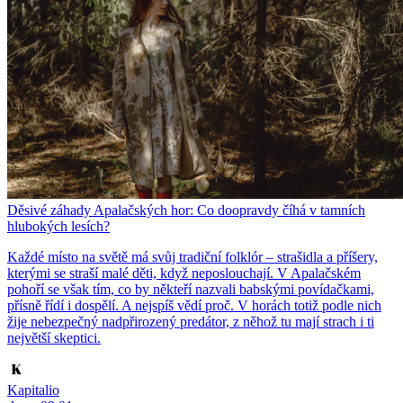
Děsivé záhady Apalačských hor: Co doopravdy číhá v tamních
hlubokých lesích?
Každé místo na světě má svůj tradiční folklór – strašidla a příšery,
kterými se straší malé děti, když neposlouchají. V Apalačském
pohoří se však tím, co by někteří nazvali babskými povídačkami,
přísně řídí i dospělí. A nejspíš vědí proč. V horách totiž podle nich
žije nebezpečný nadpřirozený predátor, z něhož tu mají strach i ti
největší skeptici.
Kapitalio