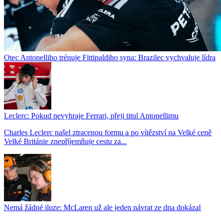
Otec Antonelliho trénuje Fittipaldiho syna: Brazilec vychvaluje lídra
Leclerc: Pokud nevyhraje Ferrari, přeji titul Antonellimu
Charles Leclerc našel ztracenou formu a po vítězství na Velké ceně
Velké Británie znepříjemňuje cestu za...
Nemá žádné iluze: McLaren už ale jeden návrat ze dna dokázal