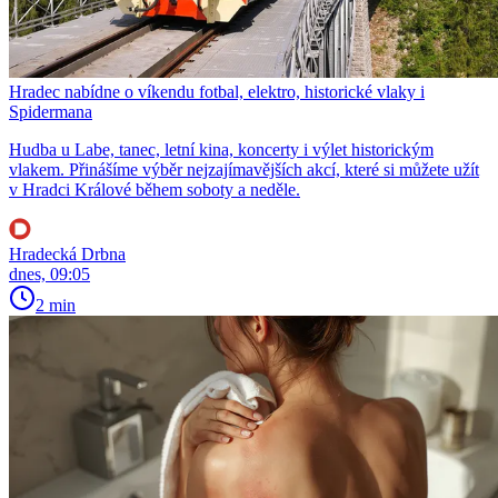
Hradec nabídne o víkendu fotbal, elektro, historické vlaky i
Spidermana
Hudba u Labe, tanec, letní kina, koncerty i výlet historickým
vlakem. Přinášíme výběr nejzajímavějších akcí, které si můžete užít
v Hradci Králové během soboty a neděle.
Hradecká Drbna
dnes, 09:05
2 min