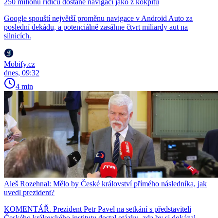
250 milionů řidičů dostane navigaci jako z kokpitu
Google spouští největší proměnu navigace v Android Auto za
poslední dekádu, a potenciálně zasáhne čtvrt miliardy aut na
silnicích.
Mobify.cz
dnes, 09:32
4 min
Aleš Rozehnal: Mělo by České království přímého následníka, jak
uvedl prezident?
KOMENTÁŘ. Prezident Petr Pavel na setkání s představiteli
Českého královského institutu dostal otázku, zda by si dokázal