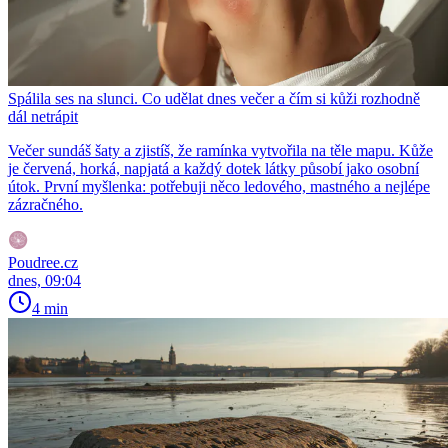
Spálila ses na slunci. Co udělat dnes večer a čím si kůži rozhodně
dál netrápit
Večer sundáš šaty a zjistíš, že ramínka vytvořila na těle mapu. Kůže
je červená, horká, napjatá a každý dotek látky působí jako osobní
útok. První myšlenka: potřebuji něco ledového, mastného a nejlépe
zázračného.
Poudree.cz
dnes, 09:04
4 min