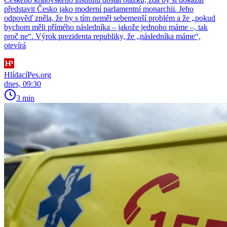
představit Česko jako moderní parlamentní monarchii. Jeho
odpověď zněla, že by s tím neměl sebemenší problém a že „pokud
bychom měli přímého následníka – jakože jednoho máme –, tak
proč ne“. Výrok prezidenta republiky, že „následníka máme“,
otevírá
HlídacíPes.org
dnes, 09:30
3 min