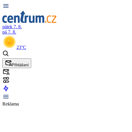
pátek 7. 8.
pá 7. 8.
23°C
Přihlášení
Reklama