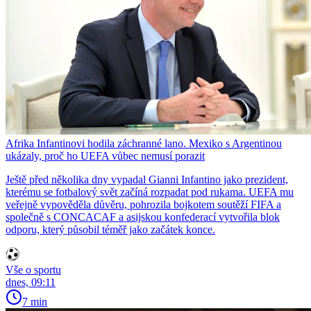
Afrika Infantinovi hodila záchranné lano. Mexiko s Argentinou
ukázaly, proč ho UEFA vůbec nemusí porazit
Ještě před několika dny vypadal Gianni Infantino jako prezident,
kterému se fotbalový svět začíná rozpadat pod rukama. UEFA mu
veřejně vypověděla důvěru, pohrozila bojkotem soutěží FIFA a
společně s CONCACAF a asijskou konfederací vytvořila blok
odporu, který působil téměř jako začátek konce.
Vše o sportu
dnes, 09:11
7 min