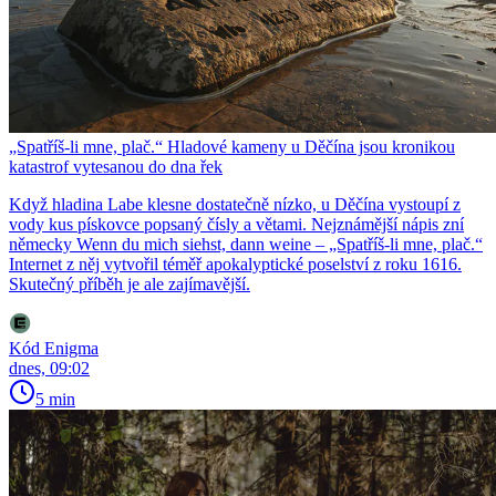
„Spatříš-li mne, plač.“ Hladové kameny u Děčína jsou kronikou
katastrof vytesanou do dna řek
Když hladina Labe klesne dostatečně nízko, u Děčína vystoupí z
vody kus pískovce popsaný čísly a větami. Nejznámější nápis zní
německy Wenn du mich siehst, dann weine – „Spatříš-li mne, plač.“
Internet z něj vytvořil téměř apokalyptické poselství z roku 1616.
Skutečný příběh je ale zajímavější.
Kód Enigma
dnes, 09:02
5 min