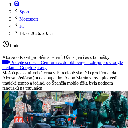
Sport
Motosport
F1
14. 6. 2026, 20:13
1 min
Alonsa odstavil problém s baterií: Užil si jen čas s fanoušky
Přidejte si obsah Centrum.cz do oblíbených zdrojů pro Google
hledání a Google zprávy
Možná poslední Velká cena v Barceloně skončila pro Fernanda
Alonsa předčasným odstoupením. Aston Martin znovu předvedl
tragické tempo a jediné, co Španěla mohlo těšit, byla podpora
fanoušků na tribunách.