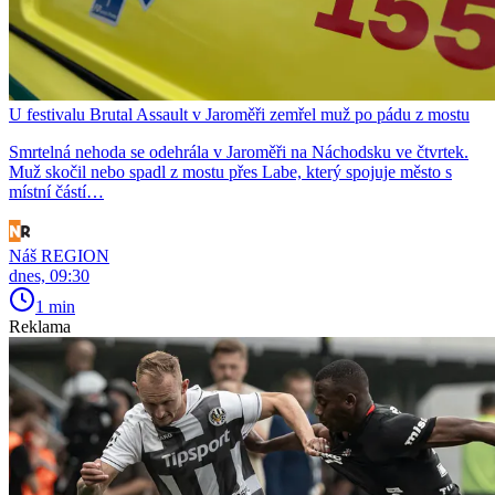
U festivalu Brutal Assault v Jaroměři zemřel muž po pádu z mostu
Smrtelná nehoda se odehrála v Jaroměři na Náchodsku ve čtvrtek.
Muž skočil nebo spadl z mostu přes Labe, který spojuje město s
místní částí…
Náš REGION
dnes, 09:30
1 min
Reklama