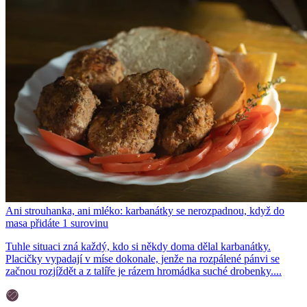
Ani strouhanka, ani mléko: karbanátky se nerozpadnou, když do
masa přidáte 1 surovinu
Tuhle situaci zná každý, kdo si někdy doma dělal karbanátky.
Placičky vypadají v míse dokonale, jenže na rozpálené pánvi se
začnou rozjíždět a z talíře je rázem hromádka suché drobenky....