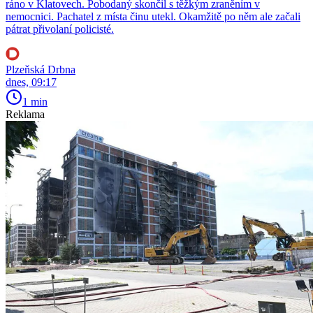
ráno v Klatovech. Pobodaný skončil s těžkým zraněním v
nemocnici. Pachatel z místa činu utekl. Okamžitě po něm ale začali
pátrat přivolaní policisté.
Plzeňská Drbna
dnes, 09:17
1 min
Reklama