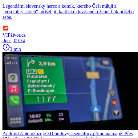
Legendární slovenský herec a komik, kterého Češi milují z
„veselohry století“, přišel při karibské dovolené o ženu. Pak přišel o
sebe.
VIPživot.cz
dnes, 09:34
3 min
Android Auto ukazuje 3D budovy a semafory přímo na mapě. Přes