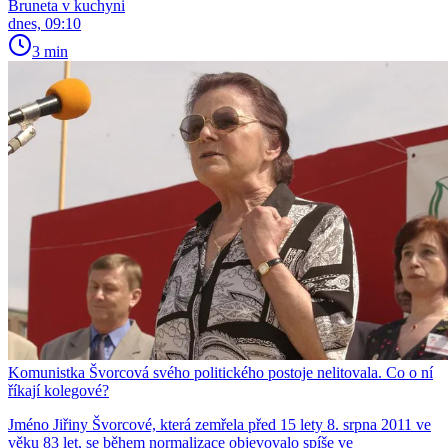
Bruneta v kuchyni
dnes, 09:10
3 min
Komunistka Švorcová svého politického postoje nelitovala. Co o ní
říkají kolegové?
Jméno Jiřiny Švorcové, která zemřela před 15 lety 8. srpna 2011 ve
věku 83 let, se během normalizace objevovalo spíše ve