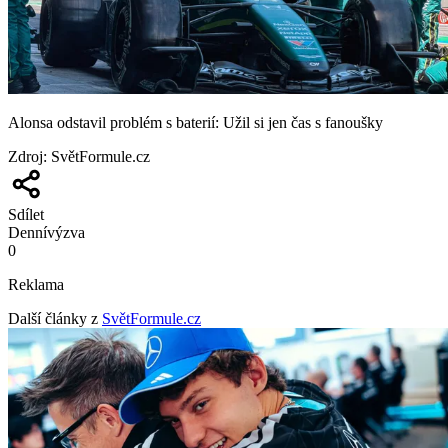
Alonsa odstavil problém s baterií: Užil si jen čas s fanoušky
Zdroj
:
SvětFormule.cz
Sdílet
Denní
výzva
0
Reklama
Další články z
SvětFormule.cz