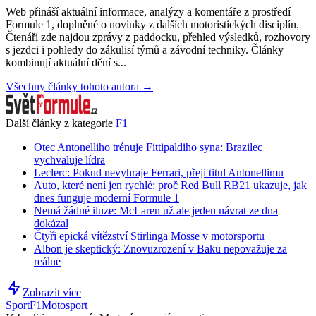
Web přináší aktuální informace, analýzy a komentáře z prostředí
Formule 1, doplněné o novinky z dalších motoristických disciplín.
Čtenáři zde najdou zprávy z paddocku, přehled výsledků, rozhovory
s jezdci i pohledy do zákulisí týmů a závodní techniky. Články
kombinují aktuální dění s...
Všechny články tohoto autora →
Další články z kategorie
F1
Otec Antonelliho trénuje Fittipaldiho syna: Brazilec
vychvaluje lídra
Leclerc: Pokud nevyhraje Ferrari, přeji titul Antonellimu
Auto, které není jen rychlé: proč Red Bull RB21 ukazuje, jak
dnes funguje moderní Formule 1
Nemá žádné iluze: McLaren už ale jeden návrat ze dna
dokázal
Čtyři epická vítězství Stirlinga Mosse v motorsportu
Albon je skeptický: Znovuzrození v Baku nepovažuje za
reálne
Zobrazit více
Sport
F1
Motosport