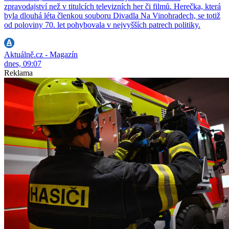
zpravodajství než v titulcích televizních her či filmů. Herečka, která
byla dlouhá léta členkou souboru Divadla Na Vinohradech, se totiž
od poloviny 70. let pohybovala v nejvyšších patrech politiky.
Aktuálně.cz - Magazín
dnes, 09:07
Reklama