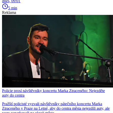
dnes, 09:01
5 min
Reklama
Policie prosí návštěvníky koncertu Marka Ztraceného: Nejezděte
auty do centra
Pražští policisté vyzvali návštěvníky pátečního koncertu Marka
Ztraceného v Praze na Letné, aby do centra města nejezdili auty, ale
vozy zaparkovali na okraji města…