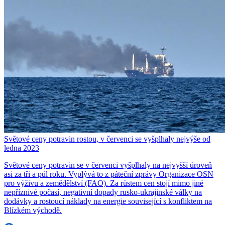
Světové ceny potravin rostou, v červenci se vyšplhaly nejvýše od
ledna 2023
Světové ceny potravin se v červenci vyšplhaly na nejvyšší úroveň
asi za tři a půl roku. Vyplývá to z páteční zprávy Organizace OSN
pro výživu a zemědělství (FAO). Za růstem cen stojí mimo jiné
nepříznivé počasí, negativní dopady rusko-ukrajinské války na
dodávky a rostoucí náklady na energie související s konfliktem na
Blízkém východě.