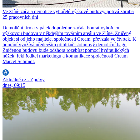
Ve Zlíně začala demolice vyhořelé výškové budovy, potrvá zhruba
25 pracovních dní
Demoliční firma v pátek dopoledne začala bourat vyhořelou
výškovou budovu v někdejším továrním areálu ve Zlíně. Zničený
objekt si od jeho majitele, společnosti Cream, převzala ve čtvrtek. K
bourání využívá především přibližně stotunový demoliční bagr.
Zničenou budovu bude odshora rozebírat pomocí hydraulických
nůžek, řekl ředitel marketingu a komunikace společnosti Cream
Marcel Schmidt.
Aktuálně.cz - Zprávy
dnes, 09:15