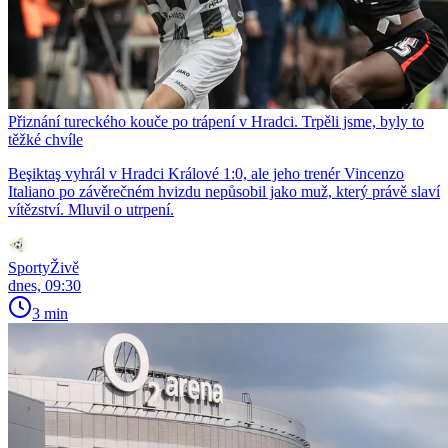
Přiznání tureckého kouče po trápení v Hradci. Trpěli jsme, byly to
těžké chvíle
Beşiktaş vyhrál v Hradci Králové 1:0, ale jeho trenér Vincenzo
Italiano po závěrečném hvizdu nepůsobil jako muž, který právě slaví
vítězství. Mluvil o utrpení.
SportyŽivě
dnes, 09:30
3 min