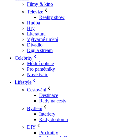
Filmy & kino
Televize
Reality show
Hudba
Hry
Literatura
Výtvarné umění
Divadlo
Digi a stream
Celebrity
Módní policie
Pro pamětníky
Nové tváře
Lifestyle
Cestování
Destinace
Rady na cesty
Bydlení
Interiery
Rady do domu
DIY
Pro kutily