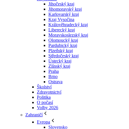
Jihočeský kraj
Jihomoravský kraj
Karlovarský kraj
Kraj Vysočina
Králověhradecký kraj
Liberecký kraj
Moravskoslezský kraj
Olomoucký kraj
Pardubický kraj
Plzeňský kraj
Středočeský kraj
Ústecký kraj
Zlínský kraj
Praha
Brno
Ostrava
Školství
Zdravotnictví
Politika
O počasí
Volby 2026
Zahraničí
Evropa
Slovensko