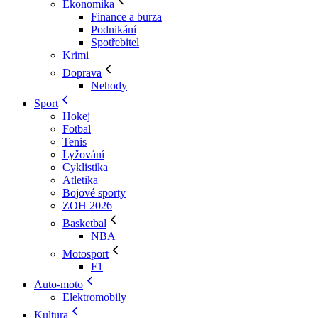
Ekonomika
Finance a burza
Podnikání
Spotřebitel
Krimi
Doprava
Nehody
Sport
Hokej
Fotbal
Tenis
Lyžování
Cyklistika
Atletika
Bojové sporty
ZOH 2026
Basketbal
NBA
Motosport
F1
Auto-moto
Elektromobily
Kultura