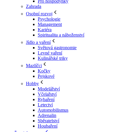
Pro hospodyňky
Zahrada
Osobní rozvoj
Psychologie
Management
Kariéra
Spiritualita a náboženství
Jídlo a vaření
Světová gastronomie
Levné vaření
Kulinářské triky
Mazlíčci
Kočky
Pejskové
Hobby
Modelářství
Včelařství
Rybaření
Letectví
Automobilismus
Adrenalin
Sběratelství
Houbaření