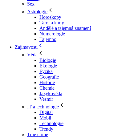
Sex
Astrologie
Horoskopy
Tarot a karty
Andělé a tajemná znamení
Numerologie
Tajemno
Zajímavosti
Věda
Biologie
Ekologie
Fyzika
Geografie
Historie
Chemie
Jazykověda
Vesmír
IT a technologie
Digital
Mobil
Technologie
Trendy
True crime