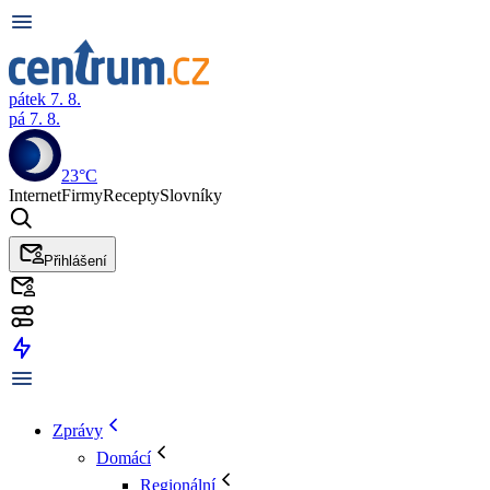
pátek 7. 8.
pá 7. 8.
23°C
Internet
Firmy
Recepty
Slovníky
Přihlášení
Zprávy
Domácí
Regionální