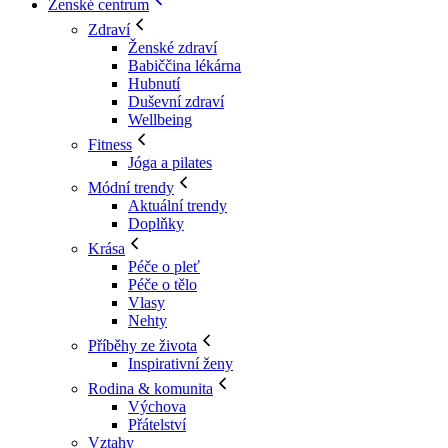
Ženské centrum
Zdraví
Ženské zdraví
Babiččina lékárna
Hubnutí
Duševní zdraví
Wellbeing
Fitness
Jóga a pilates
Módní trendy
Aktuální trendy
Doplňky
Krása
Péče o pleť
Péče o tělo
Vlasy
Nehty
Příběhy ze života
Inspirativní ženy
Rodina & komunita
Výchova
Přátelství
Vztahy