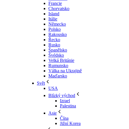
Francie
Chorvatsko
Island
Itálie
Německo
Polsko
Rakousko
Řecko
Rusko
Španělsko
Švédsko
Velká Británie
Rumunsko
Válka na Ukrajině
Maďarsko
Svět
USA
Blízký východ
Izrael
Palestina
Asie
Čína
Jižní Korea