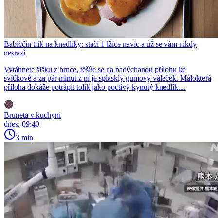
Babiččin trik na knedlíky: stačí 1 lžíce navíc a už se vám nikdy
nesrazí
Vytáhnete šišku z hrnce, těšíte se na nadýchanou přílohu ke
svíčkové a za pár minut z ní je splasklý gumový váleček. Málokterá
příloha dokáže potrápit tolik jako poctivý kynutý knedlík....
Bruneta v kuchyni
dnes, 09:40
3 min