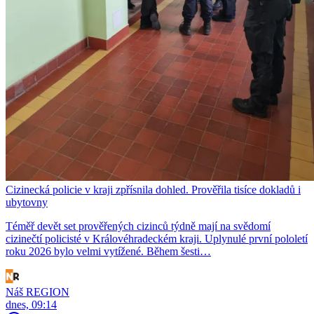
Cizinecká policie v kraji zpřísnila dohled. Prověřila tisíce dokladů i
ubytovny
Téměř devět set prověřených cizinců týdně mají na svědomí
cizinečtí policisté v Královéhradeckém kraji. Uplynulé první pololetí
roku 2026 bylo velmi vytížené. Během šesti…
Náš REGION
dnes, 09:14