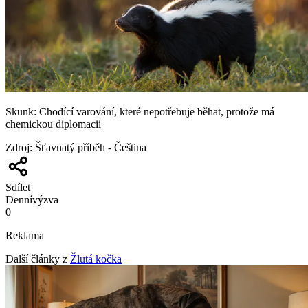
Skunk: Chodící varování, které nepotřebuje běhat, protože má
chemickou diplomacii
Zdroj
:
Šťavnatý příběh - Čeština
Sdílet
Denní
výzva
0
Reklama
Další články z
Žlutá kočka