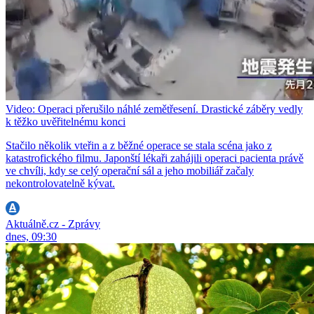
Video: Operaci přerušilo náhlé zemětřesení. Drastické záběry vedly
k těžko uvěřitelnému konci
Stačilo několik vteřin a z běžné operace se stala scéna jako z
katastrofického filmu. Japonští lékaři zahájili operaci pacienta právě
ve chvíli, kdy se celý operační sál a jeho mobiliář začaly
nekontrolovatelně kývat.
Aktuálně.cz - Zprávy
dnes, 09:30