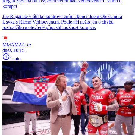
Rogan zpochybnil Usykovu výhru nad Verhoevenem. Mluví o
korupci
Joe Rogan se vrátil ke kontroverznímu konci duelu Oleksandra
Usyka s Ricem Verhoevenem. Podle něj nešlo jen o chybu
rozhodčího a otevřeně připustil možnost korupce.
MMAMAG.cz
dnes, 10:15
1 min