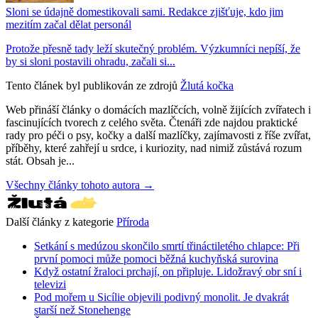
Sloni se údajně domestikovali sami. Redakce zjišťuje, kdo jim
mezitím začal dělat personál
Protože přesně tady leží skutečný problém. Výzkumníci nepíší, že
by si sloni postavili ohradu, začali si...
Tento článek byl publikován ze zdrojů
Žlutá kočka
Web přináší články o domácích mazlíčcích, volně žijících zvířatech i
fascinujících tvorech z celého světa. Čtenáři zde najdou praktické
rady pro péči o psy, kočky a další mazlíčky, zajímavosti z říše zvířat,
příběhy, které zahřejí u srdce, i kuriozity, nad nimiž zůstává rozum
stát. Obsah je...
Všechny články tohoto autora →
Další články z kategorie
Příroda
Setkání s medúzou skončilo smrtí třináctiletého chlapce: Při
první pomoci může pomoci běžná kuchyňská surovina
Když ostatní žraloci prchají, on připluje. Lidožravý obr sní i
televizi
Pod mořem u Sicílie objevili podivný monolit. Je dvakrát
starší než Stonehenge