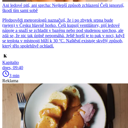
Ani ledové pití, ani sprcha: Nejlepší způsob zchlazení Češi ignorují,
škodí tím sami sobě
Předpovědi meteorologů naznačují, že i po zbytek srpna bude
(nejen) v Česku hlavně horko. Češi kupují ventilátory, pijí ledové
nápoje a snaží se zchladit v bazénu nebo pod studenou sprchou, ale
zdá se, že nic tak úplně nepomáhá. Ještě horší je to pak v noci, když
se teplota v místnosti blíží k 30 °C. Naštěstí existuje skvělý způsob,
který tělo spolehlivě ochladí.
Kapitalio
dnes, 09:40
3 min
Reklama