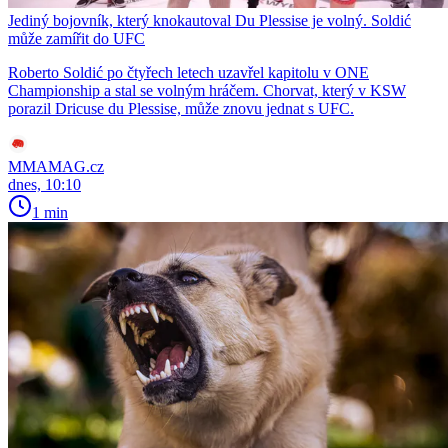
Jediný bojovník, který knokautoval Du Plessise je volný. Soldić
může zamířit do UFC
Roberto Soldić po čtyřech letech uzavřel kapitolu v ONE
Championship a stal se volným hráčem. Chorvat, který v KSW
porazil Dricuse du Plessise, může znovu jednat s UFC.
MMAMAG.cz
dnes, 10:10
1 min