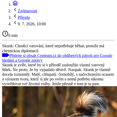
Zajímavosti
Příroda
9. 7. 2026, 10:00
6 min
Skunk: Chodící varování, které nepotřebuje běhat, protože má
chemickou diplomacii
Přidejte si obsah Centrum.cz do oblíbených zdrojů pro Google
hledání a Google zprávy
Skunk je zvíře, které by si v přírodě zasloužilo vlastní varovný
štítek. Ne proto, že by vypadalo děsivě. Naopak. Skunk je vlastně
docela roztomilý. Malý, chlupatý, černobílý, s načechraným ocasem
a výrazem tvora, který si jde po svém a nemá potřebu nikomu
vysvětlovat své životní volby. Jenže přesně v tom je ta past.