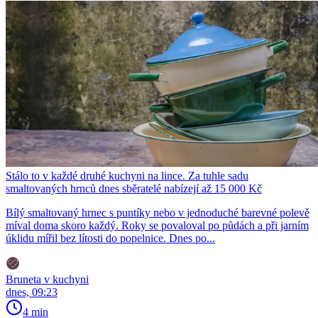
Stálo to v každé druhé kuchyni na lince. Za tuhle sadu
smaltovaných hrnců dnes sběratelé nabízejí až 15 000 Kč
Bílý smaltovaný hrnec s puntíky nebo v jednoduché barevné polevě
míval doma skoro každý. Roky se povaloval po půdách a při jarním
úklidu mířil bez lítosti do popelnice. Dnes po...
Bruneta v kuchyni
dnes, 09:23
4 min