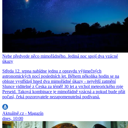
Nebe předvede něco mimořádného. Jediná noc spojí dva vzácné
úkazy
Středa 12. srpna nabídne jednu z opravdu výjimečných
astronomických nocí posledních let. Během několika hodin se na
obloze vystřídají hned dva mimořádné úkazy - největší zatmění
Slunce viditelné z Česka za téměř 30 let a vrchol meteorického roje
Perseid. Taková kombinace je mimořádně vzácná a pokud bude přát
počasí, čeká pozorovatele nezapomenutelná podívaná.
Aktuálně.cz - Magazín
dnes, 10:00