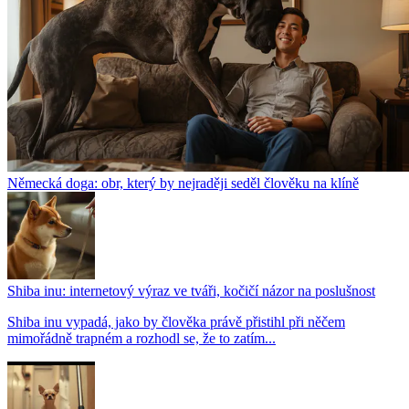
Německá doga: obr, který by nejraději seděl člověku na klíně
Shiba inu: internetový výraz ve tváři, kočičí názor na poslušnost
Shiba inu vypadá, jako by člověka právě přistihl při něčem
mimořádně trapném a rozhodl se, že to zatím...