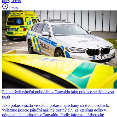
dnes, 09:59
3 min
Policie šetří páteční pobodání v Tanvaldu jako pokus o vraždu dvou
osob
Jako pokus vraždu ve stádiu pokusu, spáchaný na dvou osobách,
vyšetřuje policie páteční násilný trestný čin, ke kterému došlo v
odpoledních hodinách v Tanvaldu. Podle informací Liberecké