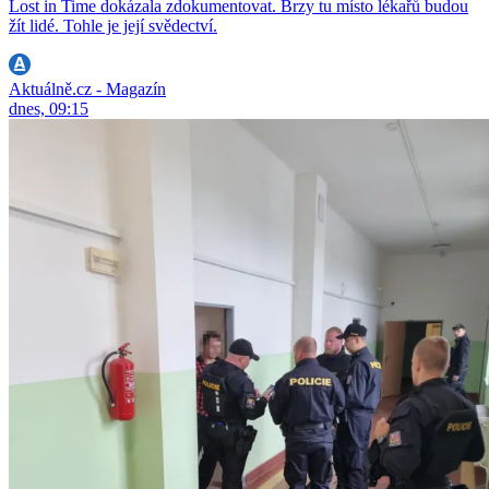
Lost in Time dokázala zdokumentovat. Brzy tu místo lékařů budou
žít lidé. Tohle je její svědectví.
Aktuálně.cz - Magazín
dnes, 09:15