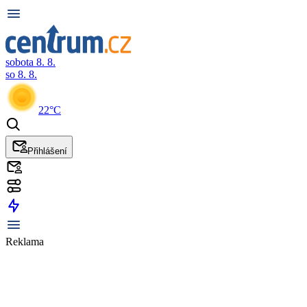
sobota 8. 8.
so 8. 8.
22°C
Přihlášení
Reklama