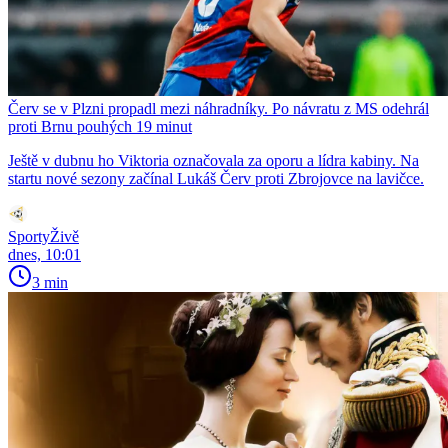
Červ se v Plzni propadl mezi náhradníky. Po návratu z MS odehrál
proti Brnu pouhých 19 minut
Ještě v dubnu ho Viktoria označovala za oporu a lídra kabiny. Na
startu nové sezony začínal Lukáš Červ proti Zbrojovce na lavičce.
SportyŽivě
dnes, 10:01
3 min