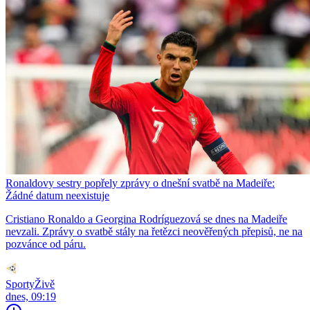
Ronaldovy sestry popřely zprávy o dnešní svatbě na Madeiře:
Žádné datum neexistuje
Cristiano Ronaldo a Georgina Rodríguezová se dnes na Madeiře
nevzali. Zprávy o svatbě stály na řetězci neověřených přepisů, ne na
pozvánce od páru.
SportyŽivě
dnes, 09:19