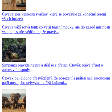
Čivava: pes velikosti svačiny, který se považuje za konečné řešení
všech hrozeb
Čivava váží sotva tolik co větší balení mouky, ale do každé místnosti
vstupuje s přesvědčením, že právě...
Šimpanzi pravidelně pijí a dělí se s přáteli. Člověk právě přišel o
autorství hospody
Člověk byl dlouho přesvědčený, že posezení s přáteli nad alkoholem
patří mezi jeho nejvýznamnější kulturní...