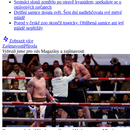
Šestnáct slonů zemřelo po otravě kyanidem, spekuluje se o
otrávených rajčatech
Delfíní samice dojala svět. Šest dní nadlehčovala své mrtvé
mládě
Porod v české zoo skončil tragicky. Oblíbená samice ani její
mládě nepřežily
Zobrazit více
Zajímavosti
Příroda
Vybrali jsme pro vás
Magazíny a zajímavosti