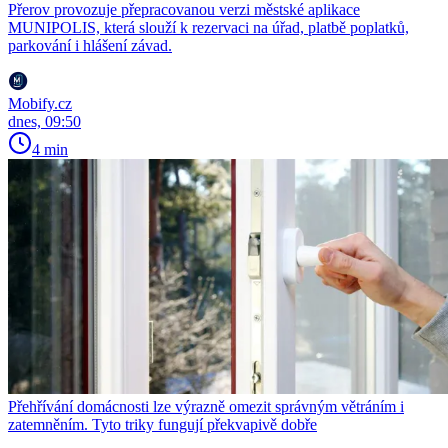
Přerov provozuje přepracovanou verzi městské aplikace
MUNIPOLIS, která slouží k rezervaci na úřad, platbě poplatků,
parkování i hlášení závad.
Mobify.cz
dnes, 09:50
4 min
Přehřívání domácnosti lze výrazně omezit správným větráním i
zatemněním. Tyto triky fungují překvapivě dobře