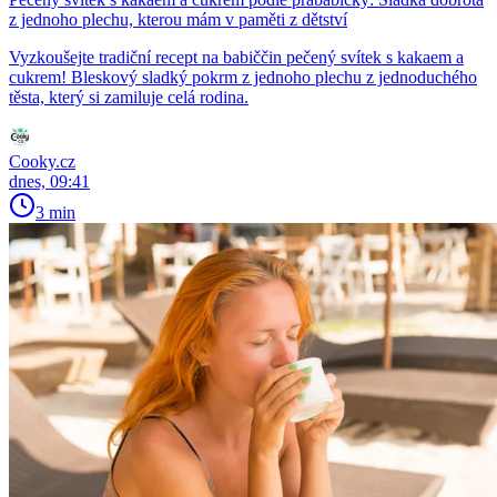
z jednoho plechu, kterou mám v paměti z dětství
Vyzkoušejte tradiční recept na babiččin pečený svítek s kakaem a
cukrem! Bleskový sladký pokrm z jednoho plechu z jednoduchého
těsta, který si zamiluje celá rodina.
Cooky.cz
dnes, 09:41
3 min