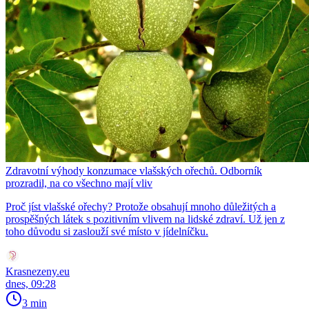
Zdravotní výhody konzumace vlašských ořechů. Odborník
prozradil, na co všechno mají vliv
Proč jíst vlašské ořechy? Protože obsahují mnoho důležitých a
prospěšných látek s pozitivním vlivem na lidské zdraví. Už jen z
toho důvodu si zaslouží své místo v jídelníčku.
Krasnezeny.eu
dnes, 09:28
3 min