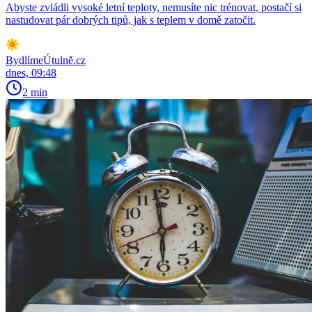
Abyste zvládli vysoké letní teploty, nemusíte nic trénovat, postačí si
nastudovat pár dobrých tipů, jak s teplem v domě zatočit.
BydlímeÚtulně.cz
dnes, 09:48
2 min