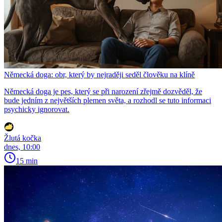
Německá doga: obr, který by nejraději seděl člověku na klíně
Německá doga je pes, který se při narození zřejmě dozvěděl, že
bude jedním z největších plemen světa, a rozhodl se tuto informaci
psychicky ignorovat.
Žlutá kočka
dnes, 10:00
15 min