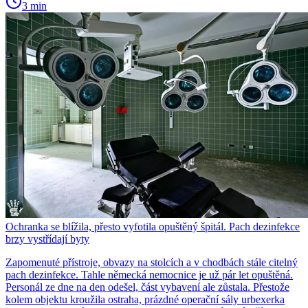
3 min
Ochranka se blížila, přesto vyfotila opuštěný špitál. Pach dezinfekce
brzy vystřídají byty
Zapomenuté přístroje, obvazy na stolcích a v chodbách stále citelný
pach dezinfekce. Tahle německá nemocnice je už pár let opuštěná.
Personál ze dne na den odešel, část vybavení ale zůstala. Přestože
kolem objektu kroužila ostraha, prázdné operační sály urbexerka