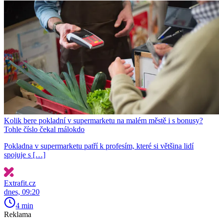
Kolik bere pokladní v supermarketu na malém městě i s bonusy?
Tohle číslo čekal málokdo
Pokladna v supermarketu patří k profesím, které si většina lidí
spojuje s […]
Extrafit.cz
dnes, 09:20
4 min
Reklama