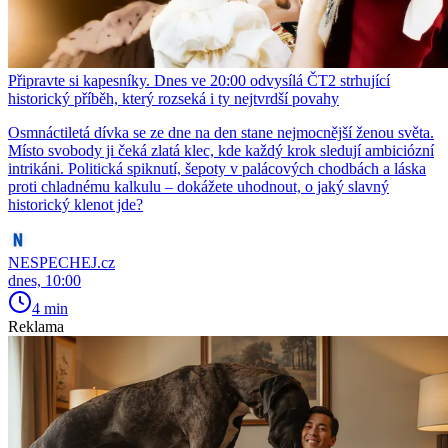
Připravte si kapesníky. Dnes ve 20:00 odvysílá ČT2 strhující
historický příběh, který rozseká i ty nejtvrdší povahy
Osmnáctiletá dívka se ze dne na den stane nejmocnější ženou světa.
Místo svobody ji čeká zlatá klec, kde každý krok sledují ambiciózní
intrikáni. Politická spiknutí, šepoty v palácových chodbách a láska
proti chladnému kalkulu – dokážete uhodnout, o jaký slavný
historický klenot jde?
NESPECHEJ.cz
dnes, 10:00
4 min
Reklama