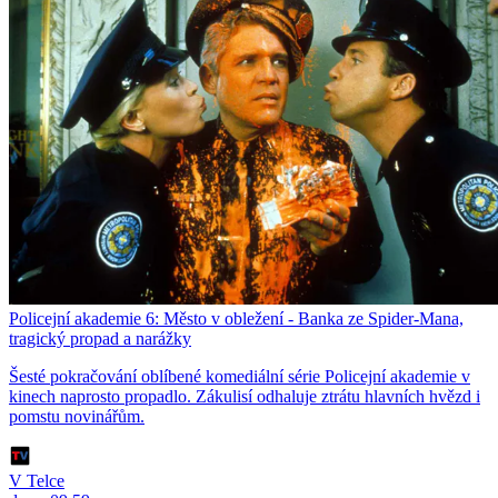
Policejní akademie 6: Město v obležení - Banka ze Spider-Mana,
tragický propad a narážky
Šesté pokračování oblíbené komediální série Policejní akademie v
kinech naprosto propadlo. Zákulisí odhaluje ztrátu hlavních hvězd i
pomstu novinářům.
V Telce