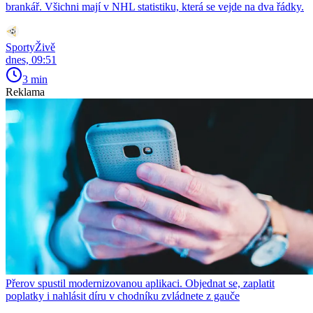
brankář. Všichni mají v NHL statistiku, která se vejde na dva řádky.
SportyŽivě
dnes, 09:51
3 min
Reklama
Přerov spustil modernizovanou aplikaci. Objednat se, zaplatit
poplatky i nahlásit díru v chodníku zvládnete z gauče