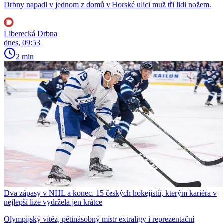
Drbny napadl v jednom z domů v Horské ulici muž tři lidi nožem.
Liberecká Drbna
dnes, 09:53
2 min
Dva zápasy v NHL a konec. 15 českých hokejistů, kterým kariéra v
nejlepší lize vydržela jen krátce
Olympijský vítěz, pětinásobný mistr extraligy i reprezentační