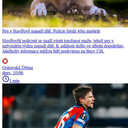
Pes v Havířově napadl dítě. Policie hledá jeho majitele
Havířovští policisté se snaží zjistit totožnost muže, jehož pes v
uplynulém týdnu napadl dítě. K události došlo ve středu dopoledne.
Jakékoliv informace můžou lidé poskytnou na lince 158.
Ostravská Drbna
dnes, 10:06
1 min