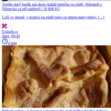
Tenhle starý budík má skoro každá babička na půdě. Sběratelé z
Německa za něj nabízejí i 10 000 Kč
Leží ve sklepě, v krabici na půdě nebo za sklem staré vitríny. […]
Extrafit.cz
dnes, 09:45
4 min
Pečený svítek s kakaem a cukrem podle prababičky: Sladká dobrota