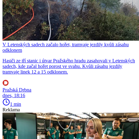
V Letenských sadech začalo hořet, tramvaje jezdily kvůli zásahu
odklonem
Hasiči ze tří stanic i útvar Pražského hradu zasahovali v Letenských
sadech, kde začal hořet porost ve svahu. Kvůli zásahu jezdily
tramvaje linek 12 a 15 odklonem.
Pražská Drbna
dnes, 18:16
1 min
Reklama