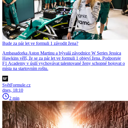
Bude za pár let ve formuli 1 závodit žena?
Ambasadorka Aston Martinu a bývalá závodnice W Series Jessica
Hawkins věří, že se za pár let ve formuli 1 objeví žena. Podporuje
F1 Academy v úsilí vychovávat talentované ženy schopné bojovat o
místa na startovním roštu.
SvětFormule.cz
dnes, 18:10
2 min