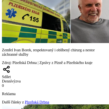
Zemřel Ivan Borek, respektovaný i oblíbený chirurg a nestor
záchranné služby
Zdroj
:
Plzeňská Drbna | Zprávy z Plzně a Plzeňského kraje
Sdílet
Denní
výzva
0
Reklama
Další články z
Plzeňská Drbna