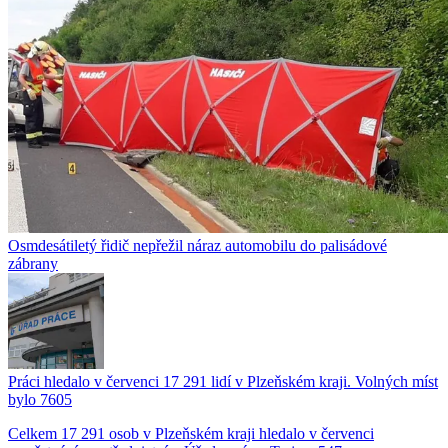
Osmdesátiletý řidič nepřežil náraz automobilu do palisádové
zábrany
Práci hledalo v červenci 17 291 lidí v Plzeňském kraji. Volných míst
bylo 7605
Celkem 17 291 osob v Plzeňském kraji hledalo v červenci