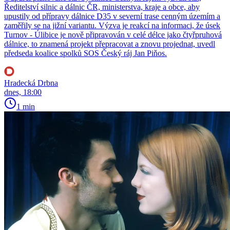
Ředitelství silnic a dálnic ČR, ministerstva, kraje a obce, aby
upustily od přípravy dálnice D35 v severní trase cenným územím a
zaměřily se na jižní variantu. Výzva je reakcí na informaci, že úsek
Turnov - Úlibice je nově připravován v celé délce jako čtyřpruhová
dálnice, to znamená projekt přepracovat a znovu projednat, uvedl
předseda koalice spolků SOS Český ráj Jan Piňos.
Hradecká Drbna
dnes, 18:00
1 min