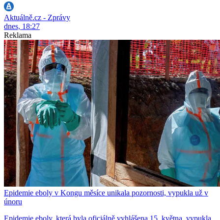
Aktuálně.cz - Zprávy
dnes, 18:27
Reklama
Epidemie eboly v Kongu měsíce unikala pozornosti, vypukla už v
únoru
Epidemie eboly, která byla oficiálně vyhlášena 15. května, vypukla