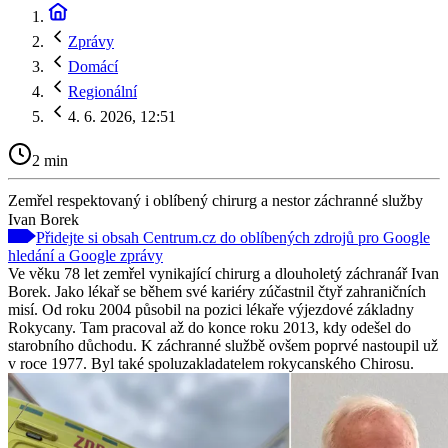
Zprávy
Domácí
Regionální
4. 6. 2026, 12:51
2 min
Zemřel respektovaný i oblíbený chirurg a nestor záchranné služby
Ivan Borek
Přidejte si obsah Centrum.cz do oblíbených zdrojů pro Google
hledání a Google zprávy
Ve věku 78 let zemřel vynikající chirurg a dlouholetý záchranář Ivan
Borek. Jako lékař se během své kariéry zúčastnil čtyř zahraničních
misí. Od roku 2004 působil na pozici lékaře výjezdové základny
Rokycany. Tam pracoval až do konce roku 2013, kdy odešel do
starobního důchodu. K záchranné službě ovšem poprvé nastoupil už
v roce 1977. Byl také spoluzakladatelem rokycanského Chirosu.