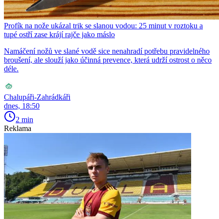
Profík na nože ukázal trik se slanou vodou: 25 minut v roztoku a
tupé ostří zase krájí rajče jako máslo
Namáčení nožů ve slané vodě sice nenahradí potřebu pravidelného
broušení, ale slouží jako účinná prevence, která udrží ostrost o něco
déle.
Chalupáři-Zahrádkáři
dnes, 18:50
2 min
Reklama