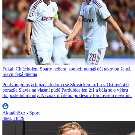
Fukal: Chlácholení Sparty neberu, soupeři nemáš dát takovou šanci.
Slavii čeká dilema
Po dvou gólových jízdách doma se Slováckem 5:1 a v Ostravě 4:0
porazila Slavia na vlastní půdě Pardubice jen 2:1 a bála se o výhru
do poslední minuty. Náznak určitého poklesu v tom ovšem nevidím.
Aktuálně.cz - Sport
dnes, 18:29