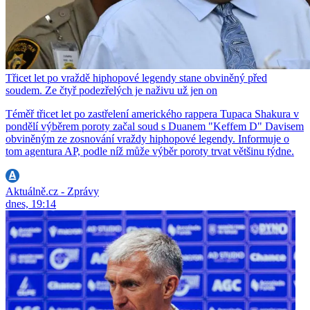
Třicet let po vraždě hiphopové legendy stane obviněný před
soudem. Ze čtyř podezřelých je naživu už jen on
Téměř třicet let po zastřelení amerického rappera Tupaca Shakura v
pondělí výběrem poroty začal soud s Duanem "Keffem D" Davisem
obviněným ze zosnování vraždy hiphopové legendy. Informuje o
tom agentura AP, podle níž může výběr poroty trvat většinu týdne.
Aktuálně.cz - Zprávy
dnes, 19:14