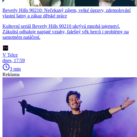
Beverly Hills 90210: Nečekaný zájem, velké úpravy, zdemolování
vlastní šatny a zákaz dětské práce
Kultovní seriál Beverly Hills 90210 ukrývá mnohá tajemství.
Zákulisí odhaluje napjaté vztahy, falešný věk herců i problémy na
samotném natáčení.
V Telce
dnes, 17:59
3 min
Reklama