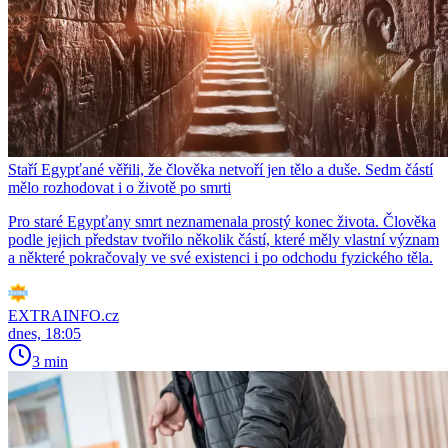
Staří Egypťané věřili, že člověka netvoří jen tělo a duše. Sedm částí
mělo rozhodovat i o životě po smrti
Pro staré Egypťany smrt neznamenala prostý konec života. Člověka
podle jejich představ tvořilo několik částí, které měly vlastní význam
a některé pokračovaly ve své existenci i po odchodu fyzického těla.
EXTRAINFO.cz
dnes, 18:05
3 min