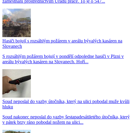
zaměstnání prostřednictvím Úřadu práce. To je o 547...
Hasiči bojují s rozsáhlým požárem v areálu bývalých kasáren na
Slovanech
S rozsáhlým požárem bojují v pondělí odpoledne hasiči v Plzni v
areálu bývalých kasáren na Slovanech. Hoří...
Soud neposlal do vazby útočníka, který na ulici pobodal muže kvůli
hluku
Soud nakonec neposlal do vazby šestapadesátiletého útočníka, který
v pátek brzy ráno pobodal nožem na ulici...