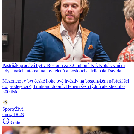
Pastrňák prodává byt v Bostonu za 82 milionů Kč. Kohák v něm
kdysi našel automat na lov jelenů a poslouchal Michala Davida
Mezonetový byt české hokejové hvězdy na bostonském nábřeží šel
do prodeje za 4,3 milionu dolarů. Během šesti týdnů ale zlevnil o
300 tisíc.
SportyŽivě
dnes, 18:29
3 min