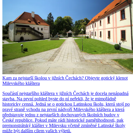
Kam za nejstarší školou v jižních Čechách? Objevte gotický klenot
Milevského kláštera
Součástí nejstaršího kláštera v jižních Čechách je docela nenápadná
stavba. Na první pohled byste do ní neřekli, že je mimořádně
historicky cenná. Jedná se o gotickou Latinskou školu, která stojí po
pravé straně vchodu na první nádvoří Milevského kláštera a která
představuje jednu z nejstarších dochovaných školních budov v
České republice. Pokud máte rádi historické pamětihodnosti, pak
premonstrátský klášter v Milevsku včetně zmíněné Latinské školy
může být dalším cílem vašich výletů.