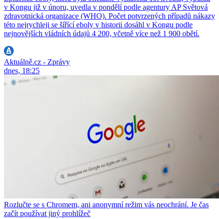
v Kongu již v únoru, uvedla v pondělí podle agentury AP Světová
zdravotnická organizace (WHO). Počet potvrzených případů nákazy
této nejrychleji se šířící eboly v historii dosáhl v Kongu podle
nejnovějších vládních údajů 4 200, včetně více než 1 900 obětí.
Aktuálně.cz - Zprávy
dnes, 18:25
Rozlučte se s Chromem, ani anonymní režim vás neochrání. Je čas
začít používat jiný prohlížeč