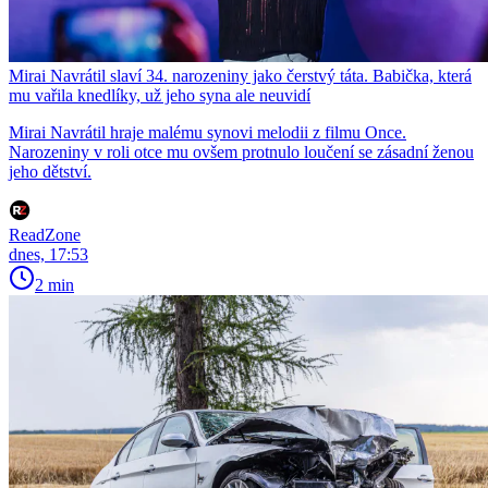
Mirai Navrátil slaví 34. narozeniny jako čerstvý táta. Babička, která
mu vařila knedlíky, už jeho syna ale neuvidí
Mirai Navrátil hraje malému synovi melodii z filmu Once.
Narozeniny v roli otce mu ovšem protnulo loučení se zásadní ženou
jeho dětství.
ReadZone
dnes, 17:53
2 min