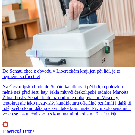
Do Senátu chce z obvodu v Libereckém kraji jen pět lidí, je to
nejméně za třicet let
Na Českolipsku bude do Senátu kandidovat pět lidí, o polovinu
méně než před šesti lety, řekla mluvčí českolipské radnice Markéta
Žitná. Post v Senátu bude už podruhé obhajovat Jiří Vosecký,
tentokrát ale jako nezávislý, kandidaturu oficiálně oznámili i další tři
lidé, svého kandidáta postavili také komunisté. První kolo senátních
voleb se uskuteční spolu s komunálními volbami 9. a 10. října.
Liberecká Drbna