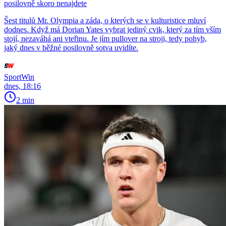
posilovně skoro nenajdete
Šest titulů Mr. Olympia a záda, o kterých se v kulturistice mluví
dodnes. Když má Dorian Yates vybrat jediný cvik, který za tím vším
stojí, nezaváhá ani vteřinu. Je jím pullover na stroji, tedy pohyb,
jaký dnes v běžné posilovně sotva uvidíte.
SportWin
dnes, 18:16
2 min