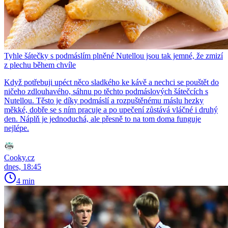
Tyhle šátečky s podmáslím plněné Nutellou jsou tak jemné, že zmizí
z plechu během chvíle
Když potřebuji upéct něco sladkého ke kávě a nechci se pouštět do
ničeho zdlouhavého, sáhnu po těchto podmáslových šátečcích s
Nutellou. Těsto je díky podmáslí a rozpuštěnému máslu hezky
měkké, dobře se s ním pracuje a po upečení zůstává vláčné i druhý
den. Náplň je jednoduchá, ale přesně to na tom doma funguje
nejlépe.
Cooky.cz
dnes, 18:45
4 min