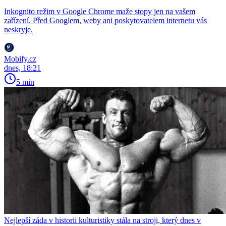
Inkognito režim v Google Chrome maže stopy jen na vašem
zařízení. Před Googlem, weby ani poskytovatelem internetu vás
neskryje.
Mobify.cz
dnes, 18:21
5 min
Nejlepší záda v historii kulturistiky stála na stroji, který dnes v