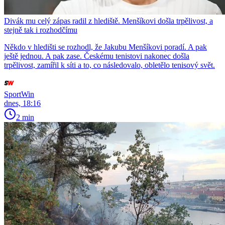
Divák mu celý zápas radil z hlediště. Menšíkovi došla trpělivost, a
stejně tak i rozhodčímu
Někdo v hledišti se rozhodl, že Jakubu Menšíkovi poradí. A pak
ještě jednou. A pak zase. Českému tenistovi nakonec došla
trpělivost, zamířil k síti a to, co následovalo, obletělo tenisový svět.
SportWin
dnes, 18:16
2 min