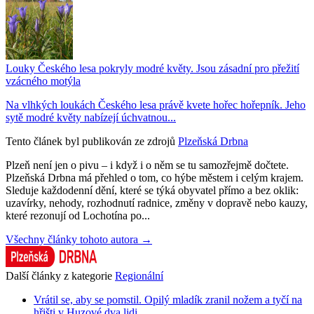
Louky Českého lesa pokryly modré květy. Jsou zásadní pro přežití
vzácného motýla
Na vlhkých loukách Českého lesa právě kvete hořec hořepník. Jeho
sytě modré květy nabízejí úchvatnou...
Tento článek byl publikován ze zdrojů
Plzeňská Drbna
Plzeň není jen o pivu – i když i o něm se tu samozřejmě dočtete.
Plzeňská Drbna má přehled o tom, co hýbe městem i celým krajem.
Sleduje každodenní dění, které se týká obyvatel přímo a bez oklik:
uzavírky, nehody, rozhodnutí radnice, změny v dopravě nebo kauzy,
které rezonují od Lochotína po...
Všechny články tohoto autora →
Další články z kategorie
Regionální
Vrátil se, aby se pomstil. Opilý mladík zranil nožem a tyčí na
hřišti v Huzové dva lidi