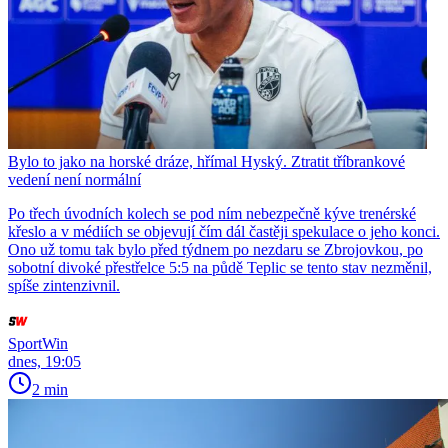
Bylo to jako na horské dráze, hřímal Hyský. Ztratit tříbrankové
vedení není normální
Po třech úvodních kolech se pod ním nebezpečně kýve trenérské
křeslo a v médiích se objevují čím dál častěji spekulace o jeho konci.
Ono už tomu tak bylo před týdnem po nezdaru se Zbrojovkou, po
sobotní divoké přestřelce 5:5 na půdě Teplic se tento stav nezměnil,
spíše zintenzivnil.
SportWin
dnes, 19:05
2 min