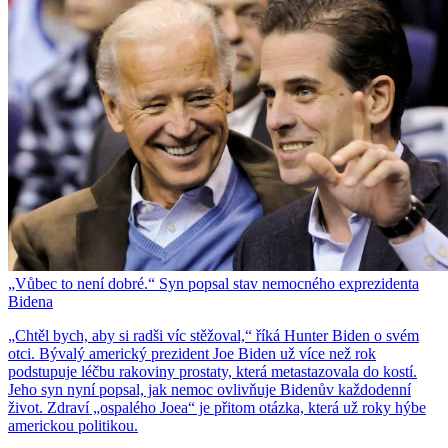
„Vůbec to není dobré.“ Syn popsal stav nemocného exprezidenta
Bidena
„Chtěl bych, aby si radši víc stěžoval,“ říká Hunter Biden o svém
otci. Bývalý americký prezident Joe Biden už více než rok
podstupuje léčbu rakoviny prostaty, která metastazovala do kostí.
Jeho syn nyní popsal, jak nemoc ovlivňuje Bidenův každodenní
život. Zdraví „ospalého Joea“ je přitom otázka, která už roky hýbe
americkou politikou.