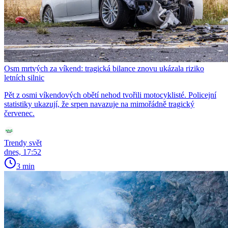
Osm mrtvých za víkend: tragická bilance znovu ukázala riziko
letních silnic
Pět z osmi víkendových obětí nehod tvořili motocyklisté. Policejní
statistiky ukazují, že srpen navazuje na mimořádně tragický
červenec.
Trendy svět
dnes, 17:52
3 min