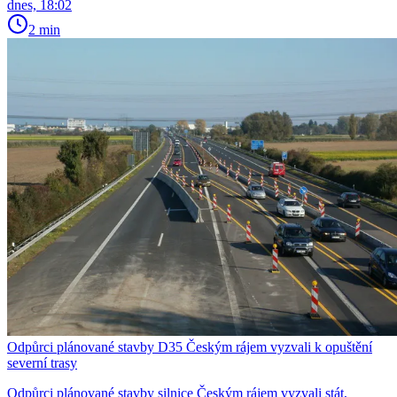
dnes, 18:02
2 min
Odpůrci plánované stavby D35 Českým rájem vyzvali k opuštění
severní trasy
Odpůrci plánované stavby silnice Českým rájem vyzvali stát,