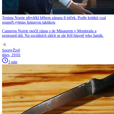
Tenista Norrie převlékl během zápasu 8 triček. Podle kritiků vzal
soupeři rytmus špinavou taktikou
Cameron Norrie otočil zápas s de Minaurem v Montrealu a
postoupil dál. Na sociálních sítích se ale řeší hlavně jeho šatník.
SportyŽivě
dnes, 19:01
3 min