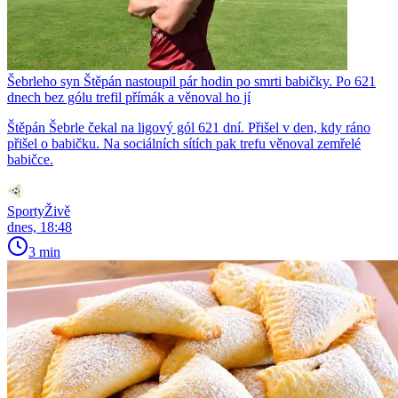
Šebrleho syn Štěpán nastoupil pár hodin po smrti babičky. Po 621
dnech bez gólu trefil přímák a věnoval ho jí
Štěpán Šebrle čekal na ligový gól 621 dní. Přišel v den, kdy ráno
přišel o babičku. Na sociálních sítích pak trefu věnoval zemřelé
babičce.
SportyŽivě
dnes, 18:48
3 min