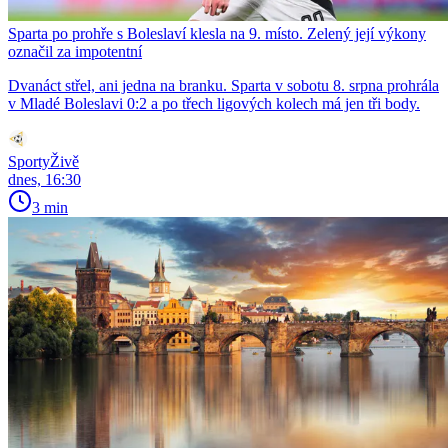
Sparta po prohře s Boleslaví klesla na 9. místo. Zelený její výkony
označil za impotentní
Dvanáct střel, ani jedna na branku. Sparta v sobotu 8. srpna prohrála
v Mladé Boleslavi 0:2 a po třech ligových kolech má jen tři body.
SportyŽivě
dnes, 16:30
3 min