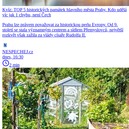
Kvíz: TOP 5 historických památek hlavního města Prahy. Kdo udělá
víc jak 1 chybu, není Čech
Prahu lze právem považovat za historickou perlu Evropy. Od 9.
století se stala významným centrem a sídlem Přemyslovců, největší
rozkvět však zažila za vlády císaře Rudolfa II.
NESPECHEJ.cz
dnes, 16:30
2 min