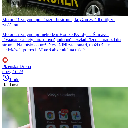
Motorkář zahynul po nárazu do stromu, když nezvládl průjezd
zatáčkou
Motorkář zahynul při nehodě u Horské Kvildy na Šumavě.
Dvaapadesátiletý muž pravděpodobně nezvládl řízení a narazil do
stromu. Na místo okamžitě vyjížděli záchranáři, muži už ale
nedokázali pomoci. Motorkář zemřel na místě.
Plzeňská Drbna
dnes, 16:23
1 min
Reklama