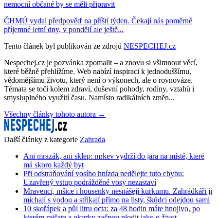
nemocní občané by se měli připravit
ČHMÚ vydal předpověď na příští týden. Čekají nás poměrně
příjemné letní dny, v pondělí ale ještě...
Tento článek byl publikován ze zdrojů
NESPECHEJ.cz
Nespechej.cz je pozvánka zpomalit – a znovu si všimnout věcí,
které běžně přehlížíme. Web nabízí inspiraci k jednoduššímu,
vědomějšímu životu, který není o výkonech, ale o rovnováze.
Témata se točí kolem zdraví, duševní pohody, rodiny, vztahů i
smysluplného využití času. Namísto radikálních změn...
Všechny články tohoto autora →
Další články z kategorie
Zahrada
Ani mrazák, ani sklep: mrkev vydrží do jara na místě, které
má skoro každý byt
Při odstraňování vosího hnízda nedělejte tuto chybu:
Uzavřený vstup podrážděné vosy nezastaví
Mravenci, mšice i housenky nesnášejí kurkumu. Zahrádkáři ji
míchají s vodou a stříkají přímo na listy, škůdci odejdou sami
10 skořápek a půl litru octa: za 48 hodin máte hnojivo, po
kterém rajčata a okurky začnou plodit jako o život