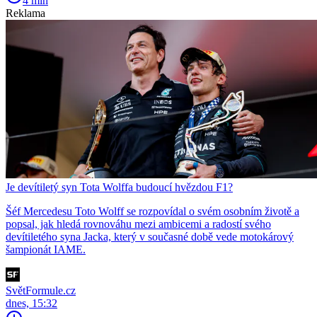
4 min
Reklama
Je devítiletý syn Tota Wolffa budoucí hvězdou F1?
Šéf Mercedesu Toto Wolff se rozpovídal o svém osobním životě a
popsal, jak hledá rovnováhu mezi ambicemi a radostí svého
devítiletého syna Jacka, který v současné době vede motokárový
šampionát IAME.
SvětFormule.cz
dnes, 15:32