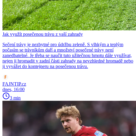
Jak využít posečenou trávu z vaší zahrady
Sečení trávy je nezbytné pro údržbu zeleně. S vlhkým a teplým
počasím se trávníkům daří a množství posečené trávy není
zanedbatelné. Je třeba se naučit tuto užitečnou hmotu dále využívat,
nejen ji hromadit v zadní části zahrady na nevzhledné hromadě nebo
ji vyvážet do kontejneru na posečenou trávu.
FAJNTIP.cz
dnes, 16:00
3 min