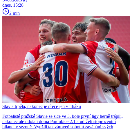
dnes, 15:28
2 min
Slavia trpěla, nakonec je přece jen v trháku
Fotbalisté pražské Slavie se sice ve 3. kole první ligy herně trápili,
nakonec ale udolali doma Pardubice 2:1 a udrželi stoprocentní
bilanci v sezoně. Využili tak zároveň sobotní zaváhání svých