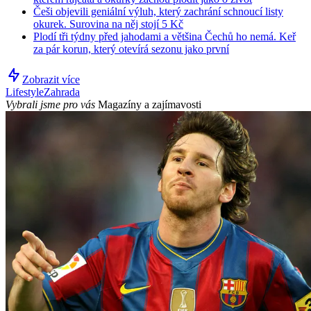
Češi objevili geniální výluh, který zachrání schnoucí listy
okurek. Surovina na něj stojí 5 Kč
Plodí tři týdny před jahodami a většina Čechů ho nemá. Keř
za pár korun, který otevírá sezonu jako první
Zobrazit více
Lifestyle
Zahrada
Vybrali jsme pro vás
Magazíny a zajímavosti