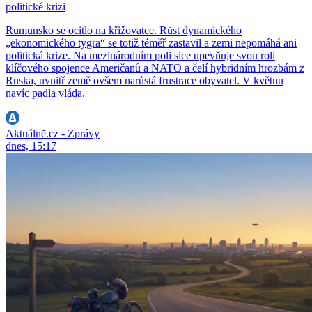
politické krizi
Rumunsko se ocitlo na křižovatce. Růst dynamického
„ekonomického tygra“ se totiž téměř zastavil a zemi nepomáhá ani
politická krize. Na mezinárodním poli sice upevňuje svou roli
klíčového spojence Američanů a NATO a čelí hybridním hrozbám z
Ruska, uvnitř země ovšem narůstá frustrace obyvatel. V květnu
navíc padla vláda.
Aktuálně.cz - Zprávy
dnes, 15:17