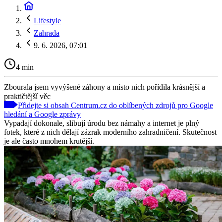
Lifestyle
Zahrada
9. 6. 2026, 07:01
4 min
Zbourala jsem vyvýšené záhony a místo nich pořídila krásnější a
praktičtější věc
Přidejte si obsah Centrum.cz do oblíbených zdrojů pro Google
hledání a Google zprávy
Vypadají dokonale, slibují úrodu bez námahy a internet je plný
fotek, které z nich dělají zázrak moderního zahradničení. Skutečnost
je ale často mnohem krutější.