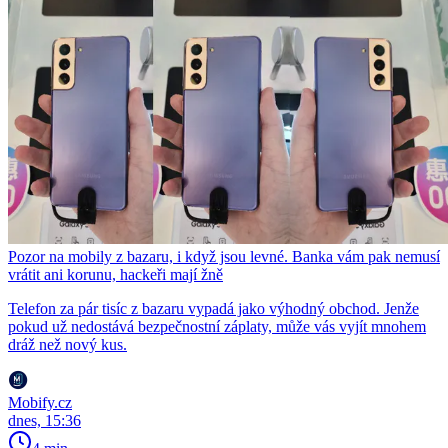
Pozor na mobily z bazaru, i když jsou levné. Banka vám pak nemusí
vrátit ani korunu, hackeři mají žně
Telefon za pár tisíc z bazaru vypadá jako výhodný obchod. Jenže
pokud už nedostává bezpečnostní záplaty, může vás vyjít mnohem
dráž než nový kus.
Mobify.cz
dnes, 15:36