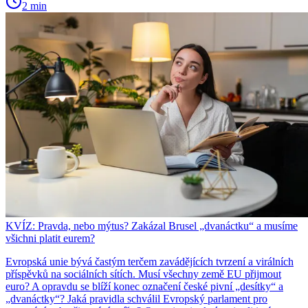
2 min
KVÍZ: Pravda, nebo mýtus? Zakázal Brusel „dvanáctku“ a musíme
všichni platit eurem?
Evropská unie bývá častým terčem zavádějících tvrzení a virálních
příspěvků na sociálních sítích. Musí všechny země EU přijmout
euro? A opravdu se blíží konec označení české pivní „desítky“ a
„dvanáctky“? Jaká pravidla schválil Evropský parlament pro