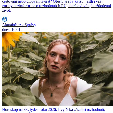
cestování nebo čipování zvířat? Otestujte si v kvízu, jestli i vás
zmátly dezinformace o rozhodnutích EU, která ovlivňují každodenní
život.
Aktuálně.cz - Zprávy
dnes, 16:01
Horoskop na 33. týden roku 2026: Lvy čeká zásadní rozhodnutí,