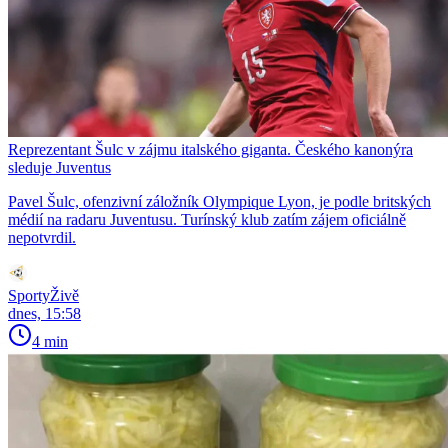
Reprezentant Šulc v zájmu italského giganta. Českého kanonýra
sleduje Juventus
Pavel Šulc, ofenzivní záložník Olympique Lyon, je podle britských
médií na radaru Juventusu. Turínský klub zatím zájem oficiálně
nepotvrdil.
SportyŽivě
dnes, 15:58
4 min