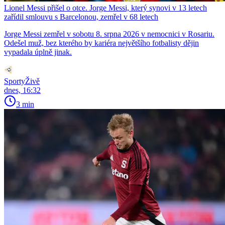
Lionel Messi přišel o otce. Jorge Messi, který synovi v 13 letech
zařídil smlouvu s Barcelonou, zemřel v 68 letech
Jorge Messi zemřel v sobotu 8. srpna 2026 v nemocnici v Rosariu.
Odešel muž, bez kterého by kariéra největšího fotbalisty dějin
vypadala úplně jinak.
SportyŽivě
dnes, 16:32
3 min