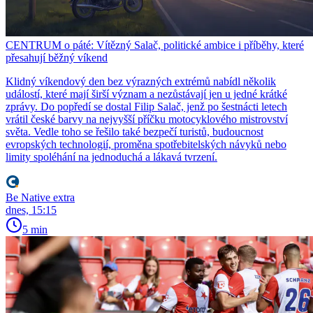
CENTRUM o páté: Vítězný Salač, politické ambice i příběhy, které
přesahují běžný víkend
Klidný víkendový den bez výrazných extrémů nabídl několik
událostí, které mají širší význam a nezůstávají jen u jedné krátké
zprávy. Do popředí se dostal Filip Salač, jenž po šestnácti letech
vrátil české barvy na nejvyšší příčku motocyklového mistrovství
světa. Vedle toho se řešilo také bezpečí turistů, budoucnost
evropských technologií, proměna spotřebitelských návyků nebo
limity spoléhání na jednoduchá a lákavá tvrzení.
Be Native extra
dnes, 15:15
5 min