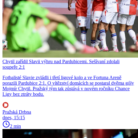
Chytil zařídil Slavii výhru nad Pardubicemi. Sešívaní zdolali
soupeře 2:1
Fotbalisté Slavie zvládli i třetí ligové kolo a ve Fortuna Areně
porazili Pardubice 2:1. O vítězství domácích se postaral dvěma góly
Mojmír Chytil. Pražský tým tak zůstává v novém ročníku Chance
Ligy bez ztráty bodu.
Pražská Drbna
dnes, 15:15
2 min