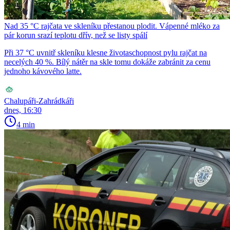
Nad 35 °C rajčata ve skleníku přestanou plodit. Vápenné mléko za
pár korun srazí teplotu dřív, než se listy spálí
Při 37 °C uvnitř skleníku klesne životaschopnost pylu rajčat na
necelých 40 %. Bílý nátěr na skle tomu dokáže zabránit za cenu
jednoho kávového latte.
Chalupáři-Zahrádkáři
dnes, 16:30
4 min