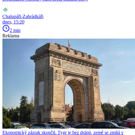
Chalupáři-Zahrádkáři
dnes, 15:20
2 min
Reklama
Ekonomický zázrak skončil. Tygr je bez drápů, země se zmítá v