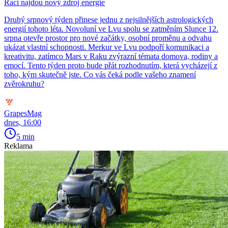
Raci najdou nový zdroj energie
Druhý srpnový týden přinese jednu z nejsilnějších astrologických
energií tohoto léta. Novoluní ve Lvu spolu se zatměním Slunce 12.
srpna otevře prostor pro nové začátky, osobní proměnu a odvahu
ukázat vlastní schopnosti. Merkur ve Lvu podpoří komunikaci a
kreativitu, zatímco Mars v Raku zvýrazní témata domova, rodiny a
emocí. Tento týden proto bude přát rozhodnutím, která vycházejí z
toho, kým skutečně jste. Co vás čeká podle vašeho znamení
zvěrokruhu?
GrapesMag
dnes, 16:00
5 min
Reklama