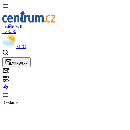
neděle 9. 8.
ne 9. 8.
31°C
Přihlášení
Reklama