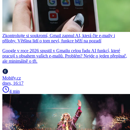
Zkontrolujte si soukromí, Gmail zapnul AI, která čte e-maily i
přílohy. Většina lidí o tom neví, funkce běží na pozadí
Google v roce 2026 spustil v Gmailu celou řadu AI funkcí, které
pracují s obsahem vašich e-mailů. Problém? Nejde o jeden přepínač,
ale minimálně o tři.
Mobify.cz
dnes, 16:17
4 min