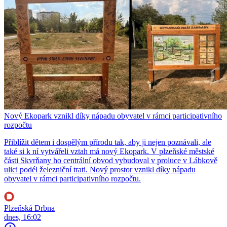
Nový Ekopark vznikl díky nápadu obyvatel v rámci participativního
rozpočtu
Přiblížit dětem i dospělým přírodu tak, aby ji nejen poznávali, ale
také si k ní vytvářeli vztah má nový Ekopark. V plzeňské městské
části Skvrňany ho centrální obvod vybudoval v proluce v Lábkově
ulici podél železniční trati. Nový prostor vznikl díky nápadu
obyvatel v rámci participativního rozpočtu.
Plzeňská Drbna
dnes, 16:02