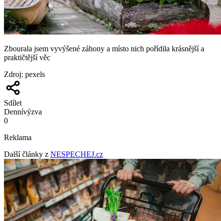
Zbourala jsem vyvýšené záhony a místo nich pořídila krásnější a
praktičtější věc
Zdroj
:
pexels
Sdílet
Denní
výzva
0
Reklama
Další články z
NESPECHEJ.cz