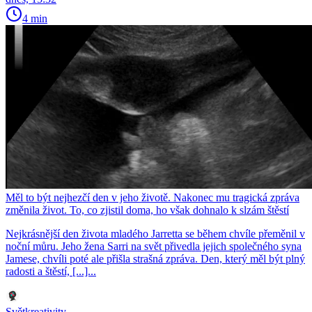
4 min
Měl to být nejhezčí den v jeho životě. Nakonec mu tragická zpráva
změnila život. To, co zjistil doma, ho však dohnalo k slzám štěstí
Nejkrásnější den života mladého Jarretta se během chvíle přeměnil v
noční můru. Jeho žena Sarri na svět přivedla jejich společného syna
Jamese, chvíli poté ale přišla strašná zpráva. Den, který měl být plný
radosti a štěstí, [...]...
Světkreativity