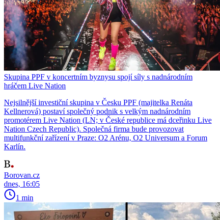
Skupina PPF v koncertním byznysu spojí síly s nadnárodním
hráčem Live Nation
Nejsilnější investiční skupina v Česku PPF (majitelka Renáta
Kellnerová) postaví společný podnik s velkým nadnárodním
promotérem Live Nation (LN; v České republice má dceřinku Live
Nation Czech Republic). Společná firma bude provozovat
multifunkční zařízení v Praze: O2 Arénu, O2 Universum a Forum
Karlín.
Borovan.cz
dnes, 16:05
1 min