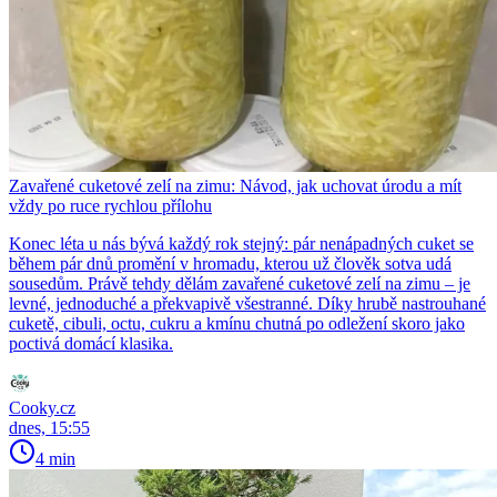
Zavařené cuketové zelí na zimu: Návod, jak uchovat úrodu a mít
vždy po ruce rychlou přílohu
Konec léta u nás bývá každý rok stejný: pár nenápadných cuket se
během pár dnů promění v hromadu, kterou už člověk sotva udá
sousedům. Právě tehdy dělám zavařené cuketové zelí na zimu – je
levné, jednoduché a překvapivě všestranné. Díky hrubě nastrouhané
cuketě, cibuli, octu, cukru a kmínu chutná po odležení skoro jako
poctivá domácí klasika.
Cooky.cz
dnes, 15:55
4 min