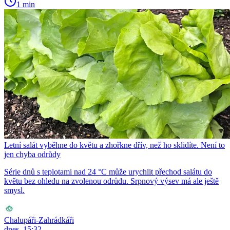
1 min
Letní salát vyběhne do květu a zhořkne dřív, než ho sklidíte. Není to
jen chyba odrůdy
Série dnů s teplotami nad 24 °C může urychlit přechod salátu do
květu bez ohledu na zvolenou odrůdu. Srpnový výsev má ale ještě
smysl.
Chalupáři-Zahrádkáři
dnes, 15:32