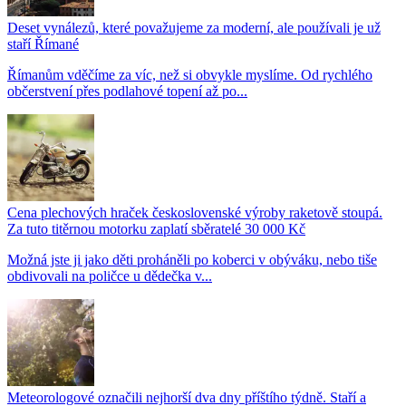
Deset vynálezů, které považujeme za moderní, ale používali je už
staří Římané
Římanům vděčíme za víc, než si obvykle myslíme. Od rychlého
občerstvení přes podlahové topení až po...
Cena plechových hraček československé výroby raketově stoupá.
Za tuto titěrnou motorku zaplatí sběratelé 30 000 Kč
Možná jste ji jako děti proháněli po koberci v obýváku, nebo tiše
obdivovali na poličce u dědečka v...
Meteorologové označili nejhorší dva dny příštího týdně. Staří a