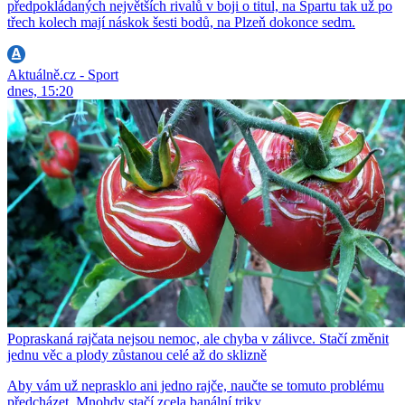
předpokládaných největších rivalů v boji o titul, na Spartu tak už po
třech kolech mají náskok šesti bodů, na Plzeň dokonce sedm.
Aktuálně.cz - Sport
dnes, 15:20
Popraskaná rajčata nejsou nemoc, ale chyba v zálivce. Stačí změnit
jednu věc a plody zůstanou celé až do sklizně
Aby vám už neprasklo ani jedno rajče, naučte se tomuto problému
předcházet. Mnohdy stačí zcela banální triky.