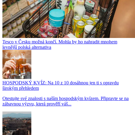
Tesco v Česku možná končí. Mohla by ho nahradit mnohem
levnější polská alternativa
HOSPODSKÝ KVÍZ: Na 10 z 10 dosáhnou jen ti s opravdu
širokým přehledem
Otestujte své znalosti s naším hospodským kvízem. Připravte se na
zábavnou výzvu, která prověří váš...