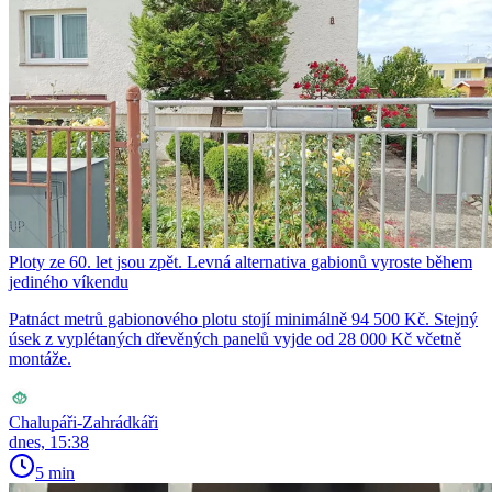
Ploty ze 60. let jsou zpět. Levná alternativa gabionů vyroste během
jediného víkendu
Patnáct metrů gabionového plotu stojí minimálně 94 500 Kč. Stejný
úsek z vyplétaných dřevěných panelů vyjde od 28 000 Kč včetně
montáže.
Chalupáři-Zahrádkáři
dnes, 15:38
5 min