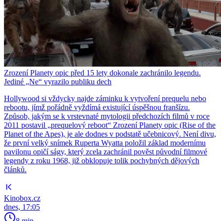
Zrození Planety opic před 15 lety dokonale zachránilo legendu.
Jediné „Ne“ vyrazilo publiku dech
Hollywood si vždycky najde záminku k vytvoření prequelu nebo
rebootu, jímž pořádně vyždímá existující úspěšnou franšízu.
Způsob, jakým se k vrstevnaté mytologii předchozích filmů v roce
2011 postavil „prequelový reboot“ Zrození Planety opic (Rise of the
Planet of the Apes), je ale dodnes v podstatě učebnicový. Není divu,
že první velký snímek Ruperta Wyatta položil základ modernímu
pavilonu opičí ságy, který zcela zachránil pověst původní filmové
legendy z roku 1968, již obklopuje tolik pochybných dějových
článků.
Kinobox.cz
dnes, 17:05
8 min