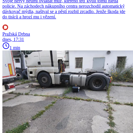
Svoje nervy neumí ovládat muž, kterého teď kvůli tomu hledá
policie. Na záchodech nákupního centra nerozchodil automatický
dávkovač mýdla, naštval se a pěstí rozbil zrcadlo. Jenže škoda jde
do tisíců a hrozí mu i vězení.
Pražská Drbna
dnes, 17:31
1 min