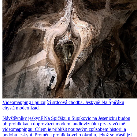
Videomapping i pulzující srdcová chodba. Jeskyně Na Špičáku
chystá modernizaci
Návštěvníky jeskyně Na Špičáku u Supíkovic na Jesenicku budou
při prohlídkách doprovázet moderní audiovizuální prvky včetně
videomappingu. Cílem je přiblížit poutavým způsobem historii a
podobu jeskyní. Proměna prohlídkového okruhu, jehož součástí je i