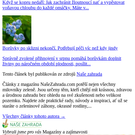
Když se kopru nedaří: Jak zachránit žloutnoucí nať a vypěstovat
voňavou chloubu do každé omáčky. Máte v...
Borůvky po sklizni nekončí. Potřebují péči víc než kdy jindy
Správně zvolené přihnojení v srpnu pomáhá borůvkám doplnit
živiny po náročném období plodnosti, posílit...
Tento článek byl publikován ze zdrojů
Naše zahrada
Články z magazínu NašeZahrada.com potěší nejen všechny
milovníky zeleně. Jsou určeny těm, kteří chtějí mít krásnou, zdravou
a úrodnou zahradu bez ohledu na své zkušenosti nebo velikost
pozemku. Najdete zde praktické rady, návody a inspiraci, ať už se
staráte o zeleninové záhony, okrasné rostliny,...
Všechny články tohoto autora →
Vybrali jsme pro vás
Magazíny a zajímavosti