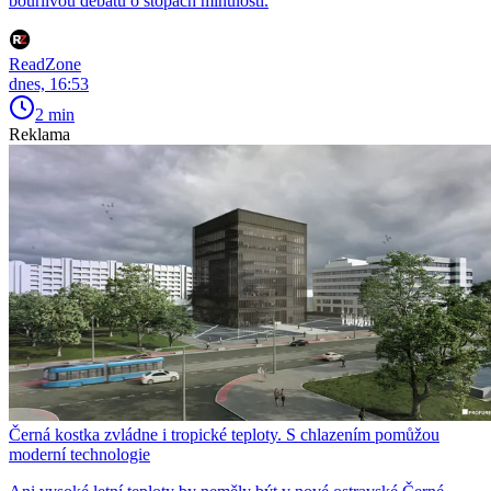
bouřlivou debatu o stopách minulosti.
ReadZone
dnes, 16:53
2 min
Reklama
Černá kostka zvládne i tropické teploty. S chlazením pomůžou
moderní technologie