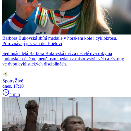
Barbora Bukovská sbírá medaile v horském kole i cyklokrosu.
Přirovnávají ji k van der Poelovi
Sedmnáctiletá Barbora Bukovská má za necelé dva roky na
juniorské scéně nejméně osm medailí z mistrovství světa a Evropy
ve dvou cyklistických disciplínách.
SportyŽivě
dnes, 17:10
4 min