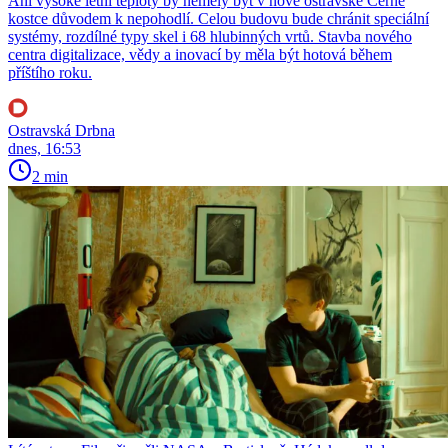
Ani vysoké letní teploty by neměly být v nové ostravské Černé
kostce důvodem k nepohodlí. Celou budovu bude chránit speciální
systémy, rozdílné typy skel i 68 hlubinných vrtů. Stavba nového
centra digitalizace, vědy a inovací by měla být hotová během
příštího roku.
Ostravská Drbna
dnes, 16:53
2 min