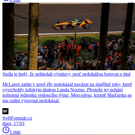
Stella je hrdý, že nehledali výmluvy, proč nedokážou bojovat o titul
McLaren zatím v nové éře nedokázal navázat na úspěšné roky, které
vyvrcholily loňským titulem Landa Norrise. Přestože jej pohání
pohonná jednotka vedoucího týmu, Mercedesu, kromě Maďarska se
mu zatím vyrovnat nedokázal.
SvětFormule.cz
dnes, 17:03
1 min