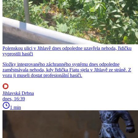
Polenskou ulici v Jihlavě dnes odpoledne uzavřela nehoda, řidičku
vyprostili hasiči
Složky integrovaného záchranného systému dnes odpoledne
zaměstnávala nehoda, kdy řidička Fiatu sjela v Jihlavě ze stráně. Z
vozu ji museli dostat profesionální hasiči.
Jihlavská Drbna
dnes, 16:39
1 min