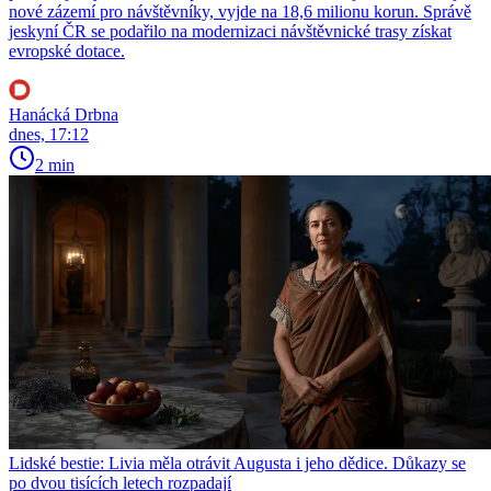
nové zázemí pro návštěvníky, vyjde na 18,6 milionu korun. Správě
jeskyní ČR se podařilo na modernizaci návštěvnické trasy získat
evropské dotace.
Hanácká Drbna
dnes, 17:12
2 min
Lidské bestie: Livia měla otrávit Augusta i jeho dědice. Důkazy se
po dvou tisících letech rozpadají