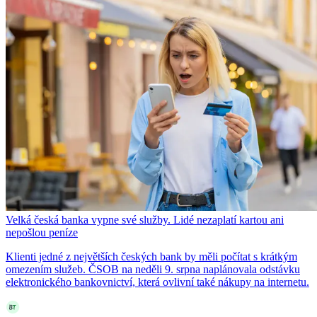
Velká česká banka vypne své služby. Lidé nezaplatí kartou ani
nepošlou peníze
Klienti jedné z největších českých bank by měli počítat s krátkým
omezením služeb. ČSOB na neděli 9. srpna naplánovala odstávku
elektronického bankovnictví, která ovlivní také nákupy na internetu.