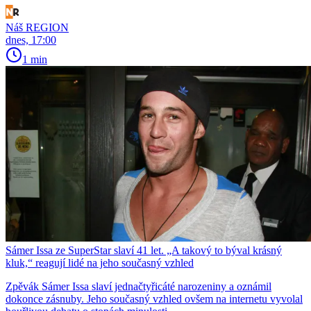
Náš REGION
dnes, 17:00
1 min
Sámer Issa ze SuperStar slaví 41 let. „A takový to býval krásný
kluk,“ reagují lidé na jeho současný vzhled
Zpěvák Sámer Issa slaví jednačtyřicáté narozeniny a oznámil
dokonce zásnuby. Jeho současný vzhled ovšem na internetu vyvolal