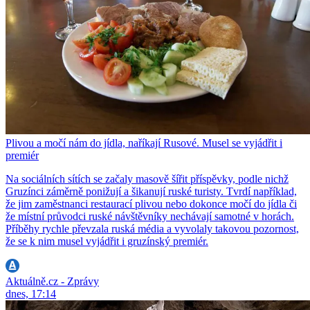
Plivou a močí nám do jídla, naříkají Rusové. Musel se vyjádřit i
premiér
Na sociálních sítích se začaly masově šířit příspěvky, podle nichž
Gruzínci záměrně ponižují a šikanují ruské turisty. Tvrdí například,
že jim zaměstnanci restaurací plivou nebo dokonce močí do jídla či
že místní průvodci ruské návštěvníky nechávají samotné v horách.
Příběhy rychle převzala ruská média a vyvolaly takovou pozornost,
že se k nim musel vyjádřit i gruzínský premiér.
Aktuálně.cz - Zprávy
dnes, 17:14