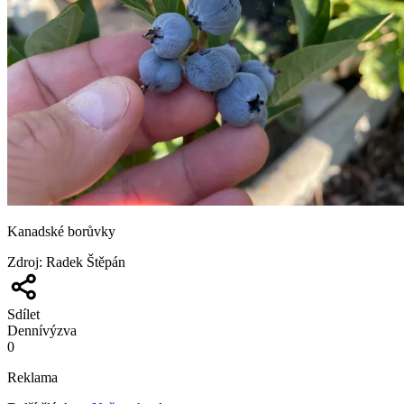
Kanadské borůvky
Zdroj
:
Radek Štěpán
Sdílet
Denní
výzva
0
Reklama