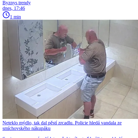
Byznys trendy
dnes, 17:46
1 min
Neteklo mýdlo, tak dal pěstí zrcadlu. Policie hledá vandala ze
smíchovského nákupáku