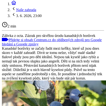
Naše zahrada
3. 6. 2026, 23:00
2 min
Zálivka z octa. Zázrak pro skvělou úrodu kanadských borůvek
Přidejte si obsah Centrum.cz do oblíbených zdrojů pro Google
hledání a Google zprávy
Kanadské borůvky se začaly řadit mezi keříky, které už jsou dnes
skoro v každé zahradě. Divit se tomu nelze, vždyť malé sladké
fialové plody jsou pro děti ideální. Nejsou tak kyselé jako rybíz a
nemají tak pevnou slupku jako angrešt. Děti si na nich tedy velmi
rády smlsnou. Pěstování kanadských borůvek přitom není nijak
složité. Důležitá je u nich hlavně kyselost půdy. Právě na tento
aspekt se zaměříme podrobněji s tím, že poradíme i jednoduchý trik
na zvýšení kyselosti půdy, který vás bude stát pár korun.