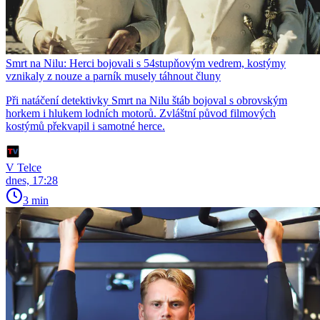
Smrt na Nilu: Herci bojovali s 54stupňovým vedrem, kostýmy
vznikaly z nouze a parník musely táhnout čluny
Při natáčení detektivky Smrt na Nilu štáb bojoval s obrovským
horkem i hlukem lodních motorů. Zvláštní původ filmových
kostýmů překvapil i samotné herce.
V Telce
dnes, 17:28
3 min