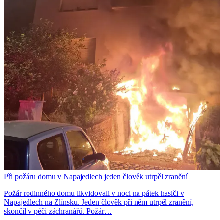
Při požáru domu v Napajedlech jeden člověk utrpěl zranění
Požár rodinného domu likvidovali v noci na pátek hasiči v
Napajedlech na Zlínsku. Jeden člověk při něm utrpěl zranění,
skončil v péči záchranářů. Požár…