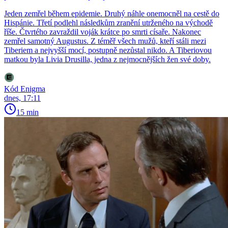
Jeden zemřel během epidemie. Druhý náhle onemocněl na cestě do
Hispánie. Třetí podlehl následkům zranění utrženého na východě
říše. Čtvrtého zavraždil voják krátce po smrti císaře. Nakonec
zemřel samotný Augustus. Z téměř všech mužů, kteří stáli mezi
Tiberiem a nejvyšší mocí, postupně nezůstal nikdo. A Tiberiovou
matkou byla Livia Drusilla, jedna z nejmocnějších žen své doby.
Kód Enigma
dnes, 17:11
15 min