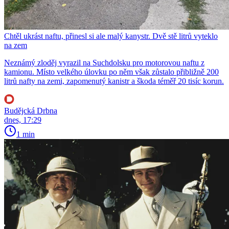
Chtěl ukrást naftu, přinesl si ale malý kanystr. Dvě stě litrů vyteklo
na zem
Neznámý zloděj vyrazil na Suchdolsku pro motorovou naftu z
kamionu. Místo velkého úlovku po něm však zůstalo přibližně 200
litrů nafty na zemi, zapomenutý kanistr a škoda téměř 20 tisíc korun.
Budějcká Drbna
dnes, 17:29
1 min