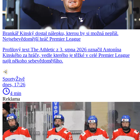
Brankář Kinský dostal nálepku, kterou by si možná nepřál.
Nejsebevědomější hráč Premier League
Profilový text The Athletic z 3. srpna 2026 označil Antonína
Kinského za hráče, vedle kterého je těžké v celé Premier League
najít někoho sebevědomějšího.
SportyŽivě
dnes, 17:26
4 min
Reklama