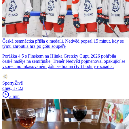
Česká osmnáctka přišla o medaili. Nedvěd popsal 15 minut, kdy se
týmu zhroutila hra po gólu soupeře
Porážka 4:5 s Finskem na Hlinka Gretzky Cupu 2026 pohřbila
české naděje na semifinále. Trenér Nedvěd pojmenoval opakující se
vzorec: po inkasovaném gólu se hra na čtvrt hodiny rozpadla.
SportyŽivě
dnes, 17:22
3 min