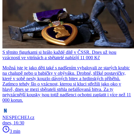
S těmito figurkami si hrálo každé dítě v ČSSR. Dnes už jsou
vzácností ve vitrínách a sbětatelé nabízíjí 11 000 Kč
Možná jste je jako děti také s nadšením vybalovali ze starých krabic
na chalupě nebo u babičky v obýváku. Drobné, těžké postavičky,
které v sobě nesly kouzlo dávných bitev a hrdinských příběhů.
Zatímco tehdy šlo o vzácnost, kterou si kluci střežili jako oko v
hlavě, dnes se mezi sběrateli strhla nefalšovaná bitva. Za ty
nejvzácnější kousky jsou totiž nadšenci ochotni zaplatit i více než 11
000 korun.
NESPECHEJ.cz
dnes, 16:30
3 min