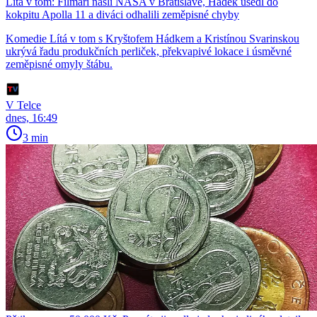
Lítá v tom: Filmaři našli NASA v Bratislavě, Hádek usedl do
kokpitu Apolla 11 a diváci odhalili zeměpisné chyby
Komedie Lítá v tom s Kryštofem Hádkem a Kristínou Svarinskou
ukrývá řadu produkčních perliček, překvapivé lokace i úsměvné
zeměpisné omyly štábu.
V Telce
dnes, 16:49
3 min