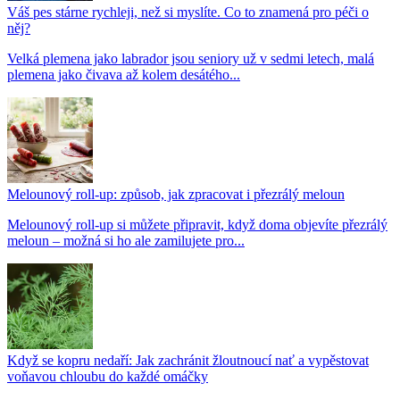
Váš pes stárne rychleji, než si myslíte. Co to znamená pro péči o
něj?
Velká plemena jako labrador jsou seniory už v sedmi letech, malá
plemena jako čivava až kolem desátého...
Melounový roll-up: způsob, jak zpracovat i přezrálý meloun
Melounový roll-up si můžete připravit, když doma objevíte přezrálý
meloun – možná si ho ale zamilujete pro...
Když se kopru nedaří: Jak zachránit žloutnoucí nať a vypěstovat
voňavou chloubu do každé omáčky