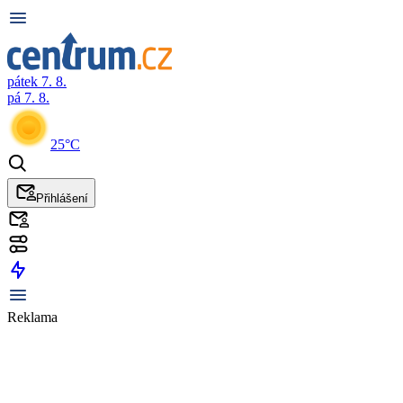
pátek 7. 8.
pá 7. 8.
25°C
Přihlášení
Reklama