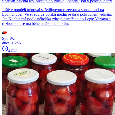
Sparťan Kuchta řeší přestup do Polska, jednání jsou v pokročilé fázi
Ještě v pondělí trénoval s třetiligovou rezervou a v nominaci na
Lyon chyběl. Ve středu už polská média psala o pokročilém jednání.
Jan Kuchta má podle několika zdrojů namířeno do Legie Varšava a
rozhodnout se má během několika hodin.
SportWin
dnes, 16:46
2 min