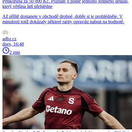
Pětikoruna za 50 000 Kč. Poznáte ji podle jednoho jediného detailu,
který většina lidí přehlédne
Až příště dostanete v obchodě drobné, dobře si je prohlédněte. V
minulosti totiž dokázaly některé rarity opravdu nabrat na hodnotě.
adbz.cz
dnes, 16:48
2 min