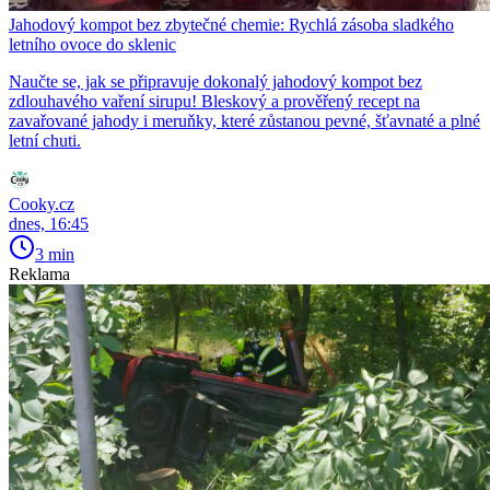
Jahodový kompot bez zbytečné chemie: Rychlá zásoba sladkého
letního ovoce do sklenic
Naučte se, jak se připravuje dokonalý jahodový kompot bez
zdlouhavého vaření sirupu! Bleskový a prověřený recept na
zavařované jahody i meruňky, které zůstanou pevné, šťavnaté a plné
letní chuti.
Cooky.cz
dnes, 16:45
3 min
Reklama