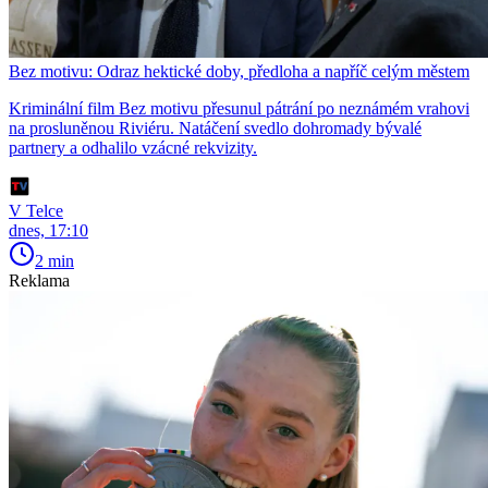
Bez motivu: Odraz hektické doby, předloha a napříč celým městem
Kriminální film Bez motivu přesunul pátrání po neznámém vrahovi
na prosluněnou Riviéru. Natáčení svedlo dohromady bývalé
partnery a odhalilo vzácné rekvizity.
V Telce
dnes, 17:10
2 min
Reklama