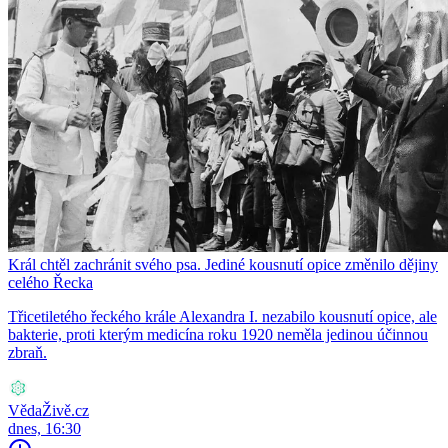
Král chtěl zachránit svého psa. Jediné kousnutí opice změnilo dějiny
celého Řecka
Třicetiletého řeckého krále Alexandra I. nezabilo kousnutí opice, ale
bakterie, proti kterým medicína roku 1920 neměla jedinou účinnou
zbraň.
VědaŽivě.cz
dnes, 16:30