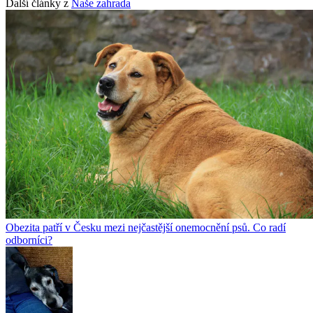
Další články z
Naše zahrada
Obezita patří v Česku mezi nejčastější onemocnění psů. Co radí
odborníci?