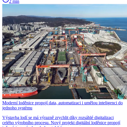
2 min
Moderní loděnice propojí data, automatizaci i umělou inteligenci do
jednoho systému
Výstavba lodí se má výrazně zrychlit díky rozsáhlé digitalizaci
celého výrobního procesu. Nový projekt digitální loděnice propojí