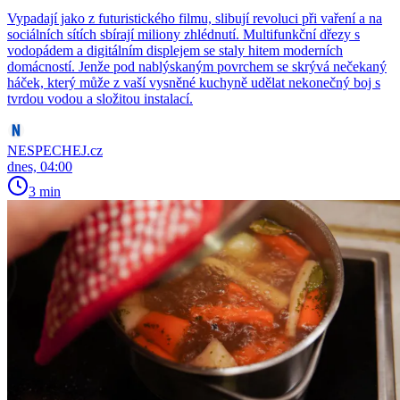
Vypadají jako z futuristického filmu, slibují revoluci při vaření a na
sociálních sítích sbírají miliony zhlédnutí. Multifunkční dřezy s
vodopádem a digitálním displejem se staly hitem moderních
domácností. Jenže pod nablýskaným povrchem se skrývá nečekaný
háček, který může z vaší vysněné kuchyně udělat nekonečný boj s
tvrdou vodou a složitou instalací.
NESPECHEJ.cz
dnes, 04:00
3 min