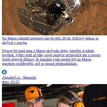
Na Marsu odhalili tajemství ukryté přes 20 let. Klíčový důkaz se
skrýval v prachu
Dvacet let stará data z Marsu skrývala objev, kterého si nikdo
nevšiml. Vědci totiž až díky nové analýze archivních dat z roveru
Spirit objevili důkazy, že kapalná voda mohla být na Marsu
mnohem rozšířenější, než se dosud předpokládalo.
Aktuálně.cz - Magazín
dnes, 03:25