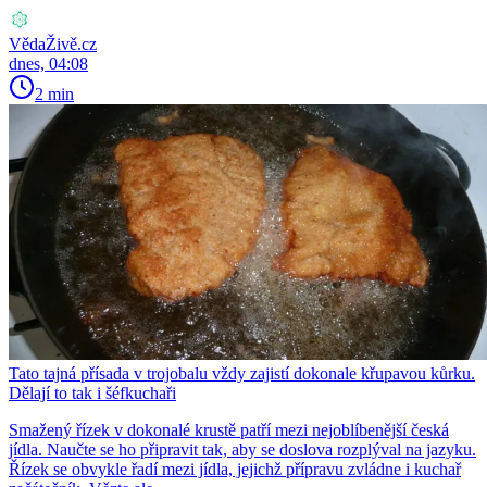
VědaŽivě.cz
dnes, 04:08
2 min
Tato tajná přísada v trojobalu vždy zajistí dokonale křupavou kůrku.
Dělají to tak i šéfkuchaři
Smažený řízek v dokonalé krustě patří mezi nejoblíbenější česká
jídla. Naučte se ho připravit tak, aby se doslova rozplýval na jazyku.
Řízek se obvykle řadí mezi jídla, jejichž přípravu zvládne i kuchař