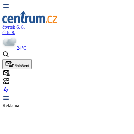
čtvrtek 6. 8.
čt 6. 8.
24°C
Přihlášení
Reklama