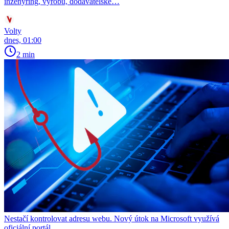
inženýring, výrobu, dodavatelské…
Volty
dnes, 01:00
2 min
Nestačí kontrolovat adresu webu. Nový útok na Microsoft využívá
oficiální portál