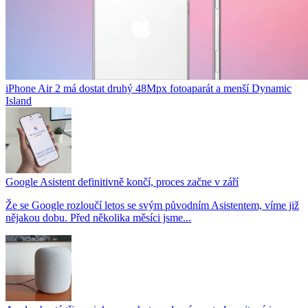
iPhone Air 2 má dostat druhý 48Mpx fotoaparát a menší Dynamic
Island
Google Asistent definitivně končí, proces začne v září
Že se Google rozloučí letos se svým původním Asistentem, víme již
nějakou dobu. Před několika měsíci jsme...