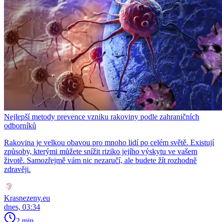
Nejlepší metody prevence vzniku rakoviny podle zahraničních
odborníků
Rakovina je velkou obavou pro mnoho lidí po celém světě. Existují
způsoby, kterými můžete snížit riziko jejího výskytu ve vašem
životě. Samozřejmě vám nic nezaručí, ale budete žít rozhodně
zdravěji.
Krasnezeny.eu
dnes, 03:34
2 min