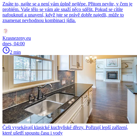
Znáte to, najíte se a není vám úplně nejlépe. Přitom nevíte, v čem je
problém. Vaše tělo se vám ale snaží něco sdělit. Pokud se cítíte
nafouknutí a unavení, když jste se právě dobře najedli, může to
znamenat nevhodnou kombinaci jídla.
Krasnezeny.eu
dnes, 04:00
2 min
Češi vysekávají klasické kuchyňské dřezy. Pořizují lepší zařízení,
které ušetří spoustu času i vody