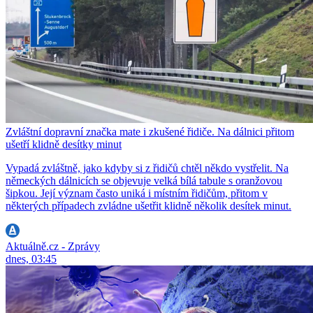
Zvláštní dopravní značka mate i zkušené řidiče. Na dálnici přitom
ušetří klidně desítky minut
Vypadá zvláštně, jako kdyby si z řidičů chtěl někdo vystřelit. Na
německých dálnicích se objevuje velká bílá tabule s oranžovou
šipkou. Její význam často uniká i místním řidičům, přitom v
některých případech zvládne ušetřit klidně několik desítek minut.
Aktuálně.cz - Zprávy
dnes, 03:45