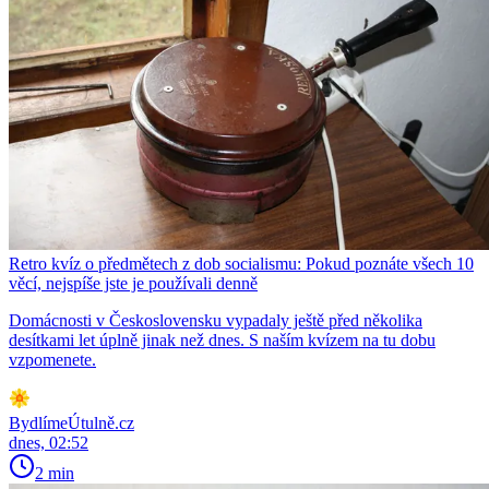
Retro kvíz o předmětech z dob socialismu: Pokud poznáte všech 10
věcí, nejspíše jste je používali denně
Domácnosti v Československu vypadaly ještě před několika
desítkami let úplně jinak než dnes. S naším kvízem na tu dobu
vzpomenete.
BydlímeÚtulně.cz
dnes, 02:52
2 min