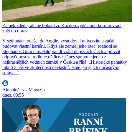
Zámek zdědil, ale ne bohatství. Každou vydělanou korunu vrací
zpět do oprav
V sedmnácti odešel do Anglie, vystudoval univerzitu a začal
budovat vlastní kariéru. Když ale zemřel jeho otec, rozhodl se
Stephanos Germenis-Hildprandt vrátit do jižních Čech a převzít
odpovědnost za rodinné dědictví. Dnes spravuje jeden z
nejkrásnějších vodních zámků v Česku a říká: „Historické památky
nikdo z nás ve skutečnosti nevlastní. Jsme jen jejich dočasnými
správci.“
Aktuálně.cz - Magazín
dnes, 03:55