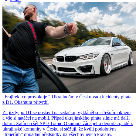
„Frajírek, co provokuje.“ Ukrajincům v Česku vadí incidenty piráta
z D1. Okamura přitvrdil
Za jízdy po D1 se postavil na sedačku, vykláněl se střešním oknem
a vše si natáčel na mobil. Případ ukrajinského piráta silnic má další
dohru. Zatímco šéf SPD Tomio Okamura žádá jeho deportaci, lidé z
ukrajinské komunity v Česku si stěžují, že kvůli podobným
„frajerům“ dopadají předsudky na všechny jejich krajany.