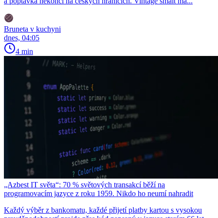
a poptávka nekončí na českých hranicích. Vintage smalt má...
Bruneta v kuchyni
dnes, 04:05
4 min
„Azbest IT světa“: 70 % světových transakcí běží na
programovacím jazyce z roku 1959. Nikdo ho neumí nahradit
Každý výběr z bankomatu, každé přijetí platby kartou s vysokou