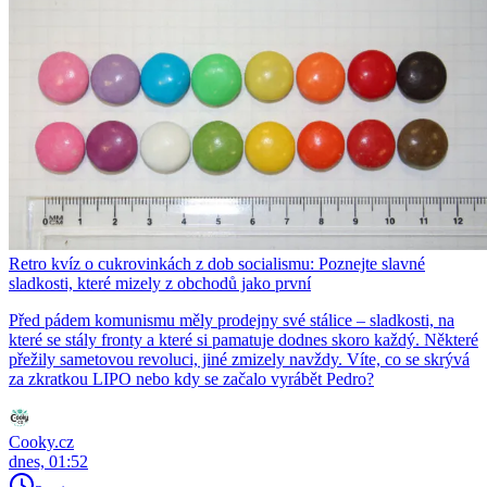
Retro kvíz o cukrovinkách z dob socialismu: Poznejte slavné
sladkosti, které mizely z obchodů jako první
Před pádem komunismu měly prodejny své stálice – sladkosti, na
které se stály fronty a které si pamatuje dodnes skoro každý. Některé
přežily sametovou revoluci, jiné zmizely navždy. Víte, co se skrývá
za zkratkou LIPO nebo kdy se začalo vyrábět Pedro?
Cooky.cz
dnes, 01:52