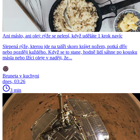
Ani máslo, ani olej: rýže se nelepí, když uděláte 1 krok navíc
Slepená rýže, kterou jde na talíři skoro krájet nožem, potká dřív
nebo později každého. Když se to stane, hodně lidí sáhne po kousku
másla nebo lžíci oleje v naději, že...
Bruneta v kuchyni
dnes, 03:26
3 min