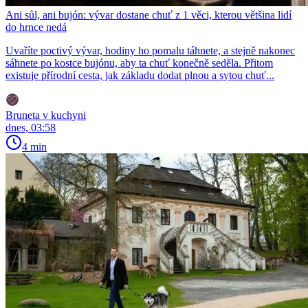
Ani sůl, ani bujón: vývar dostane chuť z 1 věci, kterou většina lidí
do hrnce nedá
Uvaříte poctivý vývar, hodiny ho pomalu táhnete, a stejně nakonec
sáhnete po kostce bujónu, aby ta chuť konečně seděla. Přitom
existuje přírodní cesta, jak základu dodat plnou a sytou chuť...
Bruneta v kuchyni
dnes, 03:58
4 min