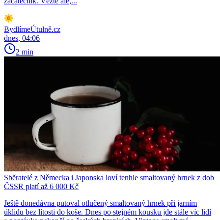
začátečník. Vězte ale,...
BydlímeÚtulně.cz
dnes, 04:06
2 min
Sběratelé z Německa i Japonska loví tenhle smaltovaný hrnek z dob
ČSSR platí až 6 000 Kč
Ještě donedávna putoval otlučený smaltovaný hrnek při jarním
úklidu bez lítosti do koše. Dnes po stejném kousku jde stále víc lidí