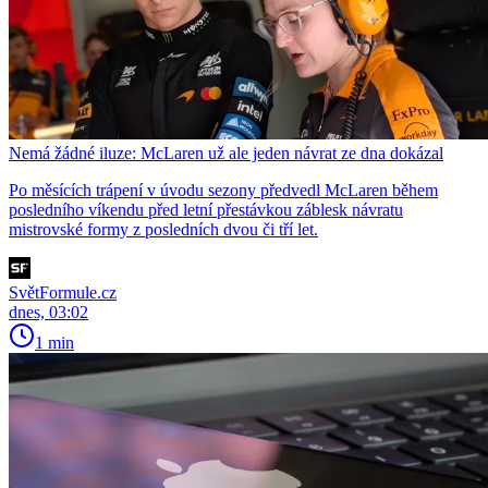
Nemá žádné iluze: McLaren už ale jeden návrat ze dna dokázal
Po měsících trápení v úvodu sezony předvedl McLaren během
posledního víkendu před letní přestávkou záblesk návratu
mistrovské formy z posledních dvou či tří let.
SvětFormule.cz
dnes, 03:02
1 min