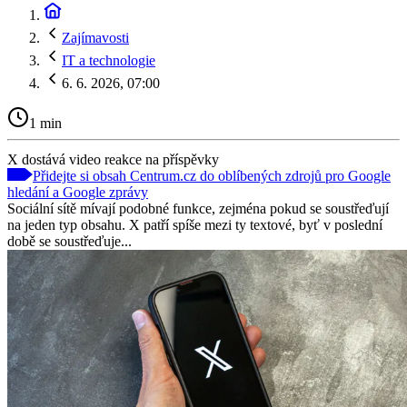
Zajímavosti
IT a technologie
6. 6. 2026, 07:00
1 min
X dostává video reakce na příspěvky
Přidejte si obsah Centrum.cz do oblíbených zdrojů pro Google
hledání a Google zprávy
Sociální sítě mívají podobné funkce, zejména pokud se soustřeďují
na jeden typ obsahu. X patří spíše mezi ty textové, byť v poslední
době se soustřeďuje...