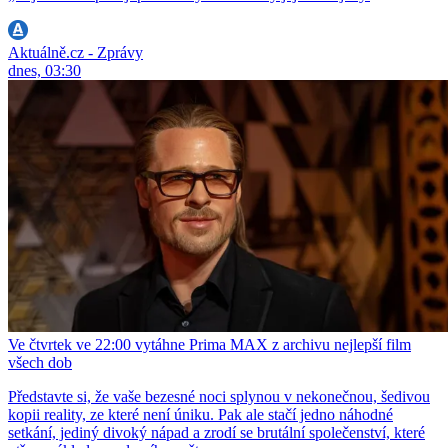
Aktuálně.cz - Zprávy
dnes, 03:30
Ve čtvrtek ve 22:00 vytáhne Prima MAX z archivu nejlepší film
všech dob
Představte si, že vaše bezesné noci splynou v nekonečnou, šedivou
kopii reality, ze které není úniku. Pak ale stačí jedno náhodné
setkání, jediný divoký nápad a zrodí se brutální společenství, které