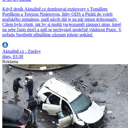
Když deník Aktuálně.cz domlouval rozhovory s Tomášem
Portlíkem a Terezou Nislerovou, lídry ODS a Pirátů do voleb
pražského primátora, padl návrh dát je na pár minut dohromady.
Cílem bylo zjistit, jak by si mohli (ne)rozumět zástupci stran, které
na sebe často útočí a spíš se nechystají společně vládnout Praze. V
pořadu Spotlight přinášíme záznam tohoto setkání.
Aktuálně.cz - Zprávy
dnes, 03:30
Reklama