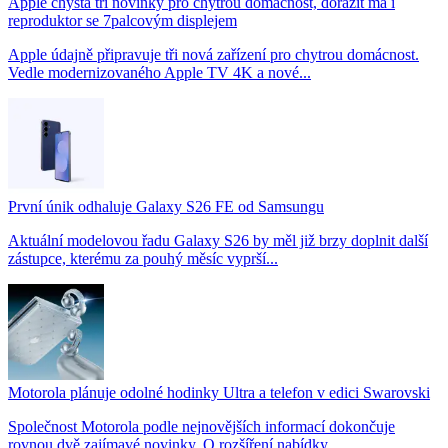
Apple chystá tři novinky pro chytrou domácnost, dorazit má i
reproduktor se 7palcovým displejem
Apple údajně připravuje tři nová zařízení pro chytrou domácnost.
Vedle modernizovaného Apple TV 4K a nové...
První únik odhaluje Galaxy S26 FE od Samsungu
Aktuální modelovou řadu Galaxy S26 by měl již brzy doplnit další
zástupce, kterému za pouhý měsíc vyprší...
Motorola plánuje odolné hodinky Ultra a telefon v edici Swarovski
Společnost Motorola podle nejnovějších informací dokončuje
rovnou dvě zajímavé novinky. O rozšíření nabídky...