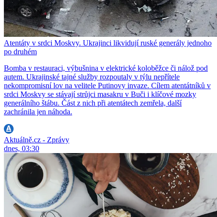
Atentáty v srdci Moskvy. Ukrajinci likvidují ruské generály jednoho
po druhém
Bomba v restauraci, výbušnina v elektrické koloběžce či nálož pod
autem. Ukrajinské tajné služby rozpoutaly v týlu nepřítele
nekompromisní lov na velitele Putinovy invaze. Cílem atentátníků v
srdci Moskvy se stávají strůjci masakru v Buči i klíčové mozky
generálního štábu. Část z nich při atentátech zemřela, další
zachránila jen náhoda.
Aktuálně.cz - Zprávy
dnes, 03:30