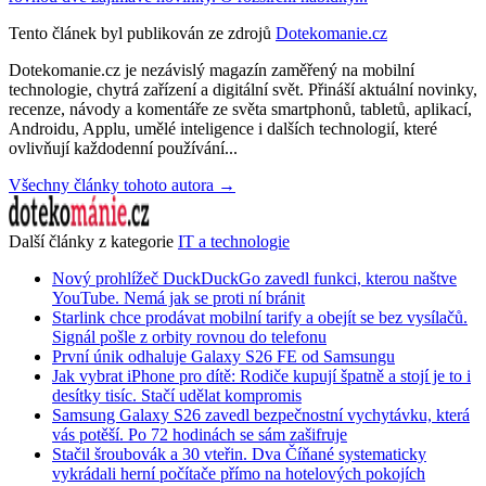
Tento článek byl publikován ze zdrojů
Dotekomanie.cz
Dotekomanie.cz je nezávislý magazín zaměřený na mobilní
technologie, chytrá zařízení a digitální svět. Přináší aktuální novinky,
recenze, návody a komentáře ze světa smartphonů, tabletů, aplikací,
Androidu, Applu, umělé inteligence i dalších technologií, které
ovlivňují každodenní používání...
Všechny články tohoto autora →
Další články z kategorie
IT a technologie
Nový prohlížeč DuckDuckGo zavedl funkci, kterou naštve
YouTube. Nemá jak se proti ní bránit
Starlink chce prodávat mobilní tarify a obejít se bez vysílačů.
Signál pošle z orbity rovnou do telefonu
První únik odhaluje Galaxy S26 FE od Samsungu
Jak vybrat iPhone pro dítě: Rodiče kupují špatně a stojí je to i
desítky tisíc. Stačí udělat kompromis
Samsung Galaxy S26 zavedl bezpečnostní vychytávku, která
vás potěší. Po 72 hodinách se sám zašifruje
Stačil šroubovák a 30 vteřin. Dva Číňané systematicky
vykrádali herní počítače přímo na hotelových pokojích