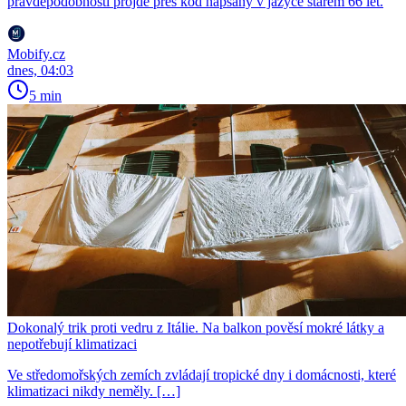
pravděpodobností projde přes kód napsaný v jazyce starém 66 let.
Mobify.cz
dnes, 04:03
5 min
Dokonalý trik proti vedru z Itálie. Na balkon pověsí mokré látky a
nepotřebují klimatizaci
Ve středomořských zemích zvládají tropické dny i domácnosti, které
klimatizaci nikdy neměly. […]