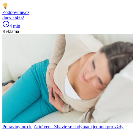
Zodpovime.cz
dnes, 04:02
4 min
Reklama
Potraviny pro lepší trávení. Zbavte se nadýmání jednou pro vždy