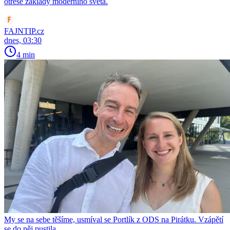
otřese základy moderního světa.
FAJNTIP.cz
dnes, 03:30
4 min
My se na sebe těšíme, usmíval se Portlík z ODS na Pirátku. Vzápětí
se do něj pustila