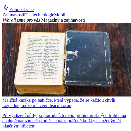
Zobrazit více
Zajímavosti
IT a technologie
Mobil
Vybrali jsme pro vás
Magazíny a zajímavosti
Maličká knížka po babičce, která vypadá, že se každou chvíli
rozpadne, může mít cenu tisíců korun
Při vyklízení půdy po prarodičích nebo probírá ní starých truhlic na
chalupě narazíme čas od času na zaprášené knížky s koženým či
plátěným hřbetem.