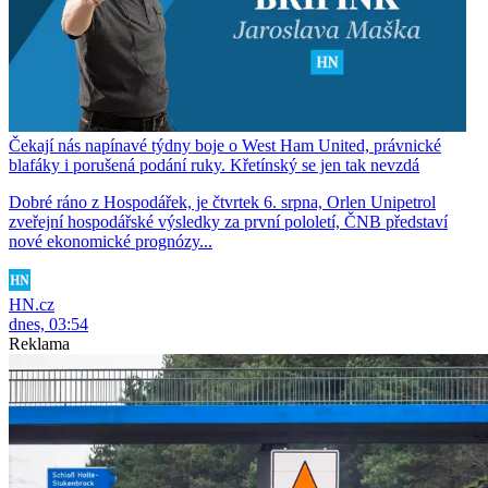
Čekají nás napínavé týdny boje o West Ham United, právnické
blafáky i porušená podání ruky. Křetínský se jen tak nevzdá
Dobré ráno z Hospodářek, je čtvrtek 6. srpna, Orlen Unipetrol
zveřejní hospodářské výsledky za první pololetí, ČNB představí
nové ekonomické prognózy...
HN.cz
dnes, 03:54
Reklama