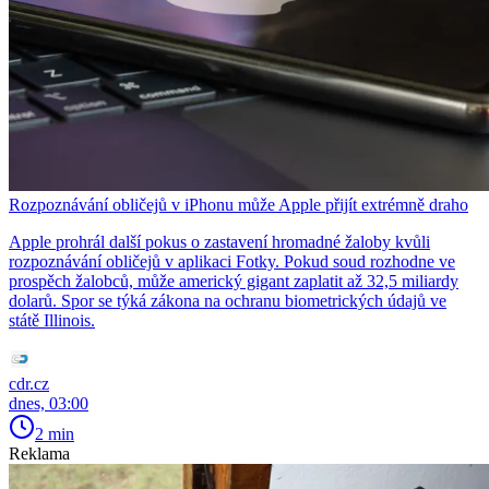
Rozpoznávání obličejů v iPhonu může Apple přijít extrémně draho
Apple prohrál další pokus o zastavení hromadné žaloby kvůli
rozpoznávání obličejů v aplikaci Fotky. Pokud soud rozhodne ve
prospěch žalobců, může americký gigant zaplatit až 32,5 miliardy
dolarů. Spor se týká zákona na ochranu biometrických údajů ve
státě Illinois.
cdr.cz
dnes, 03:00
2 min
Reklama