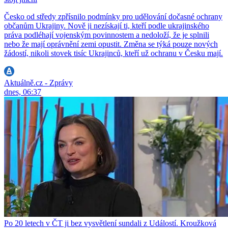
Česko od středy zpřísnilo podmínky pro udělování dočasné ochrany
občanům Ukrajiny. Nově ji nezískají ti, kteří podle ukrajinského
práva podléhají vojenským povinnostem a nedoloží, že je splnili
nebo že mají oprávnění zemi opustit. Změna se týká pouze nových
žádostí, nikoli stovek tisíc Ukrajinců, kteří už ochranu v Česku mají.
Aktuálně.cz - Zprávy
dnes, 06:37
Po 20 letech v ČT ji bez vysvětlení sundali z Událostí. Kroužková