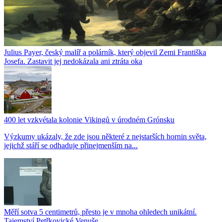
Julius Payer, český malíř a polárník, který objevil Zemi Františka
Josefa. Zastavit jej nedokázala ani ztráta oka
400 let vzkvétala kolonie Vikingů v úrodném Grónsku
Výzkumy ukázaly, že zde jsou některé z nejstarších hornin světa,
jejichž stáří se odhaduje přinejmenším na...
Měří sotva 5 centimetrů, přesto je v mnoha ohledech unikátní.
Tajemství Petřkovické Venuše