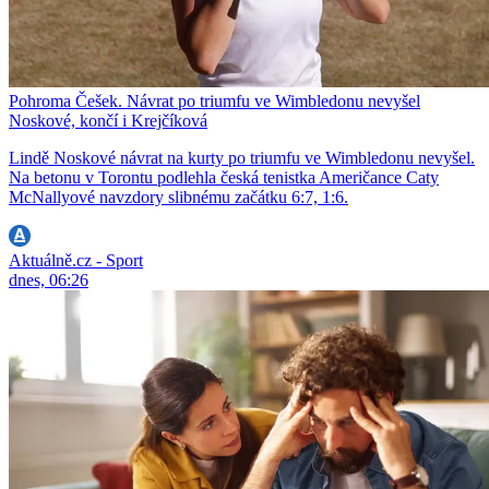
Pohroma Češek. Návrat po triumfu ve Wimbledonu nevyšel
Noskové, končí i Krejčíková
Lindě Noskové návrat na kurty po triumfu ve Wimbledonu nevyšel.
Na betonu v Torontu podlehla česká tenistka Američance Caty
McNallyové navzdory slibnému začátku 6:7, 1:6.
Aktuálně.cz - Sport
dnes, 06:26