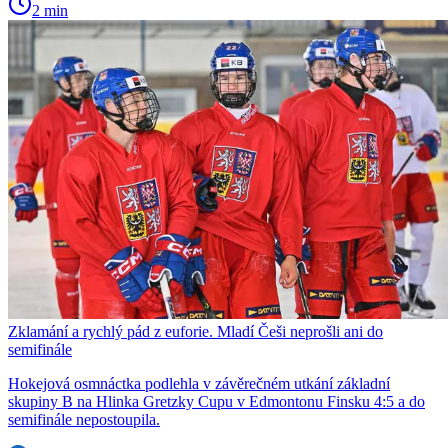
2 min
Zklamání a rychlý pád z euforie. Mladí Češi neprošli ani do
semifinále
Hokejová osmnáctka podlehla v závěrečném utkání základní
skupiny B na Hlinka Gretzky Cupu v Edmontonu Finsku 4:5 a do
semifinále nepostoupila.