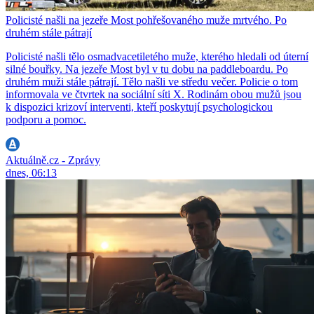
Policisté našli na jezeře Most pohřešovaného muže mrtvého. Po
druhém stále pátrají
Policisté našli tělo osmadvacetiletého muže, kterého hledali od úterní
silné bouřky. Na jezeře Most byl v tu dobu na paddleboardu. Po
druhém muži stále pátrají. Tělo našli ve středu večer. Policie o tom
informovala ve čtvrtek na sociální síti X. Rodinám obou mužů jsou
k dispozici krizoví interventi, kteří poskytují psychologickou
podporu a pomoc.
Aktuálně.cz - Zprávy
dnes, 06:13