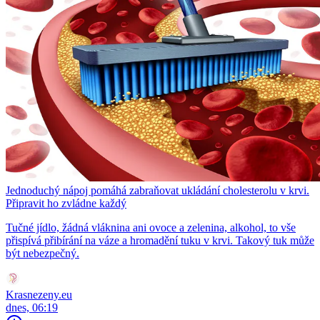
Jednoduchý nápoj pomáhá zabraňovat ukládání cholesterolu v krvi.
Připravit ho zvládne každý
Tučné jídlo, žádná vláknina ani ovoce a zelenina, alkohol, to vše
přispívá přibírání na váze a hromadění tuku v krvi. Takový tuk může
být nebezpečný.
Krasnezeny.eu
dnes, 06:19