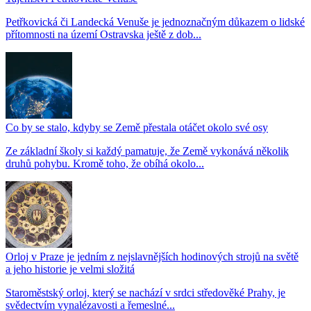
Petřkovická či Landecká Venuše je jednoznačným důkazem o lidské
přítomnosti na území Ostravska ještě z dob...
Co by se stalo, kdyby se Země přestala otáčet okolo své osy
Ze základní školy si každý pamatuje, že Země vykonává několik
druhů pohybu. Kromě toho, že obíhá okolo...
Orloj v Praze je jedním z nejslavnějších hodinových strojů na světě
a jeho historie je velmi složitá
Staroměstský orloj, který se nachází v srdci středověké Prahy, je
svědectvím vynalézavosti a řemeslné...