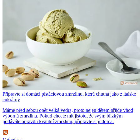
Připravte si domácí pistáciovou zmrzlinu, která chutná jako z italské
cukrárny
Máme před sebou opět velká vedra, proto nejen dětem přijde vhod
výborná zmrzlina. Pokud chcete mít jistotu, že svým blízkým
podáváte opravdu kvalitní zmrzlinu, připravte si ji doma.
Vaření.cz