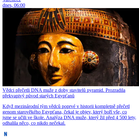
dnes, 06:00
Vědci přečetli DNA muže z doby stavitelů pyramid. Prozradila
překvapivý původ starých Egypťanů
Když mezinárodní tým vědců poprvé v historii kompletně přečetl
genom starověkého Egypťana, čekal je objev, který boří vše, co
jsme se učili ve škole. Analýza DNA muže, který žil před 4 500 lety,
odhalila něco, co nikdo nečekal.