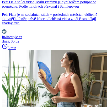
Petr Fiala sdílel video, kvůli kterému je nyní terčem potupného
posměchu: Podle mnohých překonal i Schillerovou
Petr Fiala je na sociálních sítích v posledních měsících viditelně
aktivnější. Jenže právě lehce odlehčená videa z něj často dělají
snadný terč.
In-lifestyle.cz
dnes, 06:32
3 min