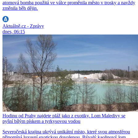
atomová bomba použitá ve válce proměnila město v trosky a navždy
změnila běh dějin.
Aktuálně.cz - Zprávy
dnes, 06:15
Hodinu od Prahy najdete pláž jako z exotiky. Lom Maledivy se
pyšní bílým pískem a tyrkysovou vodou
Severočeská krajina ukrývá unikátní místo, které svou atmosférou
připomíná luxusní exotickou dovolenou. Bývalý kaolinový lom