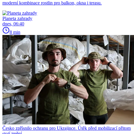
moderní kombinace rostlin pro balkon, okna i terasu.
Planeta zahrady
dnes, 06:40
8 min
Česko zpřísnilo ochranu pro Ukrajince. Útěk před mobilizací přitom
stojí jmění