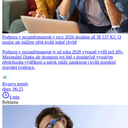
Podpora v nezaměstnanosti v roce 2026 dosáhne až 38 537 Kč. O
peníze ale můžete přijít kvůli jedné chybě
Podpora v nezaměstnanosti je od roku 2026 výrazně vyšší než dřív.
Maximální částku ale dostanou jen lidé s dostatečně vysokým
předchozím výdělkem a nárok může zaniknout i kvůli porušení
pravidel evidence.
Byznys trendy
dnes, 06:25
4 min
Reklama