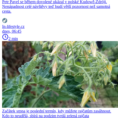
Petr Pavel se během dovolené ukázal v polské Kudowě-Zdróji.
Nenápadnost celé návštěvy teď budí větší pozornost než samotná
cesta.
In-lifestyle.cz
dnes, 06:45
2 min
Začátek srpna je poslední termín, kdy můžete rajčatům zasáhnout.
Kdo to neudělá, sbírá na podzim tvrdá zelená rajčata