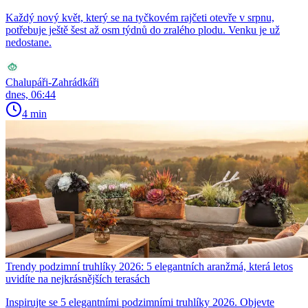
Každý nový květ, který se na tyčkovém rajčeti otevře v srpnu,
potřebuje ještě šest až osm týdnů do zralého plodu. Venku je už
nedostane.
Chalupáři-Zahrádkáři
dnes, 06:44
4 min
Trendy podzimní truhlíky 2026: 5 elegantních aranžmá, která letos
uvidíte na nejkrásnějších terasách
Inspirujte se 5 elegantními podzimními truhlíky 2026. Objevte