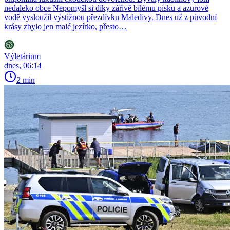
nedaleko obce Nepomyšl si díky zářivě bílému písku a azurové
vodě vysloužil výstižnou přezdívku Maledivy. Dnes už z původní
krásy zbylo jen malé jezírko, přesto…
Výletárium
dnes, 06:14
2 min