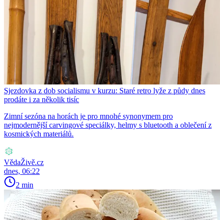
Sjezdovka z dob socialismu v kurzu: Staré retro lyže z půdy dnes
prodáte i za několik tisíc
Zimní sezóna na horách je pro mnohé synonymem pro
nejmodernější carvingové speciálky, helmy s bluetooth a oblečení z
kosmických materiálů.
VědaŽivě.cz
dnes, 06:22
2 min