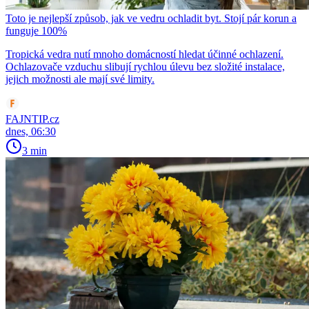
Toto je nejlepší způsob, jak ve vedru ochladit byt. Stojí pár korun a
funguje 100%
Tropická vedra nutí mnoho domácností hledat účinné ochlazení.
Ochlazovače vzduchu slibují rychlou úlevu bez složité instalace,
jejich možnosti ale mají své limity.
FAJNTIP.cz
dnes, 06:30
3 min