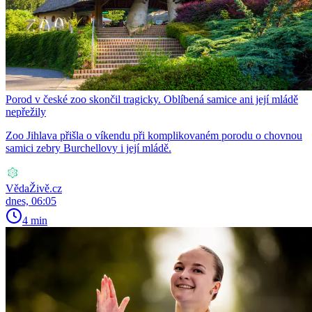
Porod v české zoo skončil tragicky. Oblíbená samice ani její mládě
nepřežily
Zoo Jihlava přišla o víkendu při komplikovaném porodu o chovnou
samici zebry Burchellovy i její mládě.
VědaŽivě.cz
dnes, 06:05
4 min