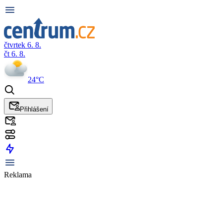
čtvrtek 6. 8.
čt 6. 8.
24°C
Přihlášení
Reklama