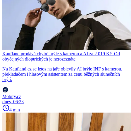
Kaufland prodává chytré brýle s kamerou a AI za 2 019 Kč. Od
obyčejných dioptrických je nerozeznáte
Na Kaufland.cz se letos na jaře objevily AI brýle INF s kamerou,
překladačem i hlasovým asistentem za cenu běžných slunečních
brýlí.
Mobify.cz
dnes, 06:23
4 min