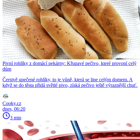
Pivní rohlíky z domácí pekárny: Křupavé pečivo, které provoní celý
dům
Čerstvě upečené rohlíky, to je vůně, která se line celým domem. A
když se do těsta přidá světlé pivo, získá pečivo ještě výraznější chuť.
Cooky.cz
dnes, 06:20
3 min