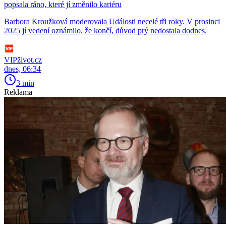
popsala ráno, které jí změnilo kariéru
Barbora Kroužková moderovala Události necelé tři roky. V prosinci
2025 jí vedení oznámilo, že končí, důvod prý nedostala dodnes.
VIPživot.cz
dnes, 06:34
3 min
Reklama