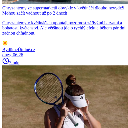
Chryzantémy ze supermarketů obvykle v květináči dlouho nevydrží.
Mohou začít vadnout už po 2 dnech
Chryzantémy v květináčích upoutají pozornost zářivými barvami a
bohatostí květenství. Ale většinou jde o rychlý efekt a během pár dní
začnou chřadnout.
BydlímeÚtulně.cz
dnes, 06:26
3 min