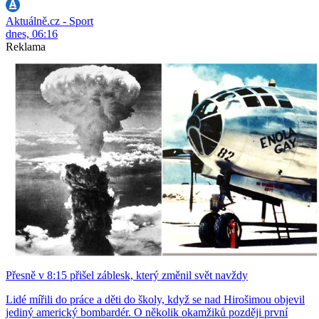
Aktuálně.cz - Sport
dnes, 06:16
Reklama
Přesně v 8:15 přišel záblesk, který změnil svět navždy
Lidé mířili do práce a děti do školy, když se nad Hirošimou objevil
jediný americký bombardér. O několik okamžiků později první