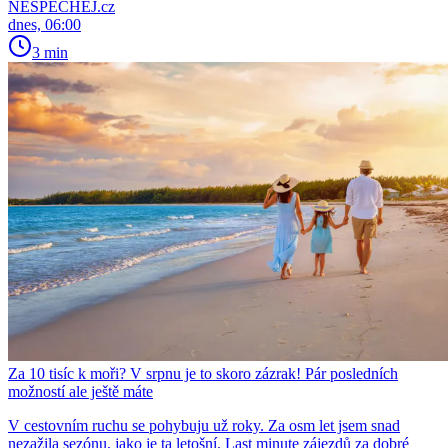
NESPECHEJ.cz
dnes, 06:00
3 min
Za 10 tisíc k moři? V srpnu je to skoro zázrak! Pár posledních
možností ale ještě máte
V cestovním ruchu se pohybuju už roky. Za osm let jsem snad
nezažila sezónu, jako je ta letošní. Last minute zájezdů za dobré