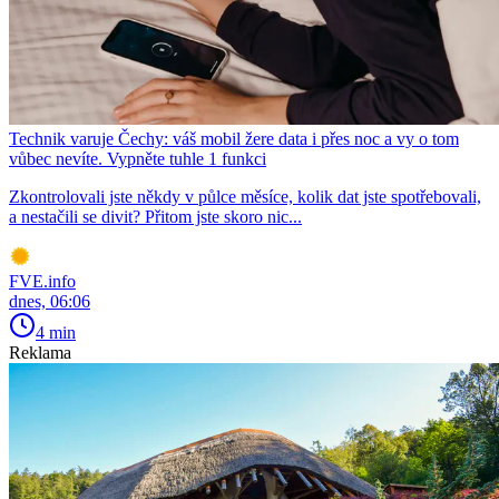
Technik varuje Čechy: váš mobil žere data i přes noc a vy o tom
vůbec nevíte. Vypněte tuhle 1 funkci
Zkontrolovali jste někdy v půlce měsíce, kolik dat jste spotřebovali,
a nestačili se divit? Přitom jste skoro nic...
FVE.info
dnes, 06:06
4 min
Reklama