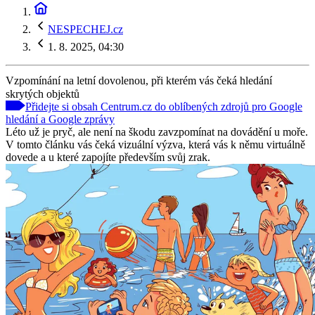
NESPECHEJ.cz
1. 8. 2025, 04:30
Vzpomínání na letní dovolenou, při kterém vás čeká hledání
skrytých objektů
Přidejte si obsah Centrum.cz do oblíbených zdrojů pro Google
hledání a Google zprávy
Léto už je pryč, ale není na škodu zavzpomínat na dovádění u moře.
V tomto článku vás čeká vizuální výzva, která vás k němu virtuálně
dovede a u které zapojíte především svůj zrak.