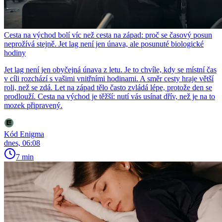
Cesta na východ bolí víc než cesta na západ: proč se časový posun
neprožívá stejně. Jet lag není jen únava, ale posunuté biologické
hodiny
Jet lag není jen obyčejná únava z letu. Je to chvíle, kdy se místní čas
v cíli rozchází s vašimi vnitřními hodinami. A směr cesty hraje větší
roli, než se zdá. Let na západ tělo často zvládá lépe, protože den se
prodlouží. Cesta na východ je těžší: nutí vás usínat dřív, než je na to
mozek připravený.
Kód Enigma
dnes, 06:08
7 min