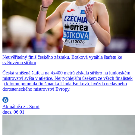
Neuvěřitelný finiš českého zázraku. Botková vytáhla štafetu ke
světovému stříbru
Česká smíšená štafeta na 4x400 metrů získala stříbro na juniorském
mistrovství světa v atletice. Nejrychlejším úsekem ze všech finalistek
jí k tomu pomohla finišmanka Linda Botková, hvězda nedávného
dorosteneckého mistrovství Evropy.
Aktuálně.cz - Sport
dnes, 06:01