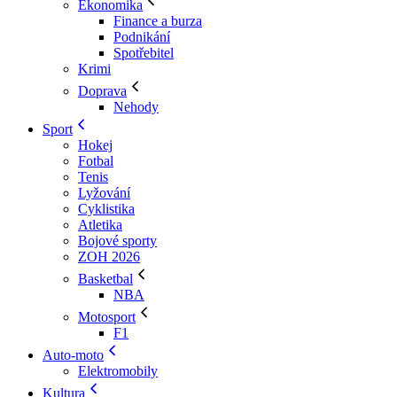
Ekonomika
Finance a burza
Podnikání
Spotřebitel
Krimi
Doprava
Nehody
Sport
Hokej
Fotbal
Tenis
Lyžování
Cyklistika
Atletika
Bojové sporty
ZOH 2026
Basketbal
NBA
Motosport
F1
Auto-moto
Elektromobily
Kultura