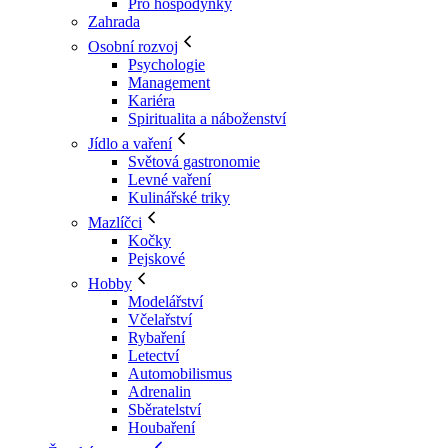
Pro hospodyňky
Zahrada
Osobní rozvoj
Psychologie
Management
Kariéra
Spiritualita a náboženství
Jídlo a vaření
Světová gastronomie
Levné vaření
Kulinářské triky
Mazlíčci
Kočky
Pejskové
Hobby
Modelářství
Včelařství
Rybaření
Letectví
Automobilismus
Adrenalin
Sběratelství
Houbaření