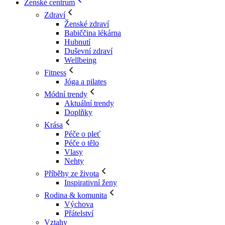
Ženské centrum
Zdraví
Ženské zdraví
Babiččina lékárna
Hubnutí
Duševní zdraví
Wellbeing
Fitness
Jóga a pilates
Módní trendy
Aktuální trendy
Doplňky
Krása
Péče o pleť
Péče o tělo
Vlasy
Nehty
Příběhy ze života
Inspirativní ženy
Rodina & komunita
Výchova
Přátelství
Vztahy