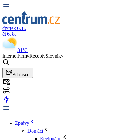
čtvrtek 6. 8.
čt 6. 8.
31°C
Internet
Firmy
Recepty
Slovníky
Přihlášení
Zprávy
Domácí
Regionální