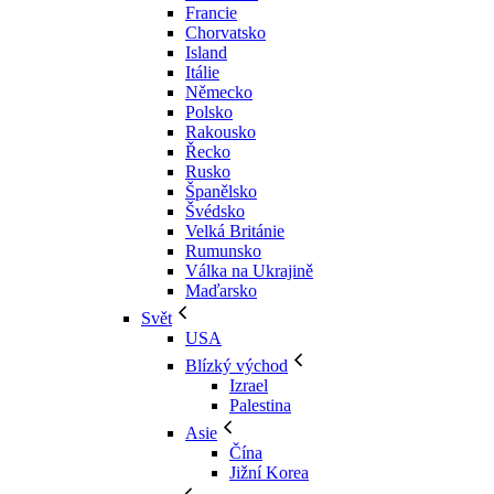
Francie
Chorvatsko
Island
Itálie
Německo
Polsko
Rakousko
Řecko
Rusko
Španělsko
Švédsko
Velká Británie
Rumunsko
Válka na Ukrajině
Maďarsko
Svět
USA
Blízký východ
Izrael
Palestina
Asie
Čína
Jižní Korea