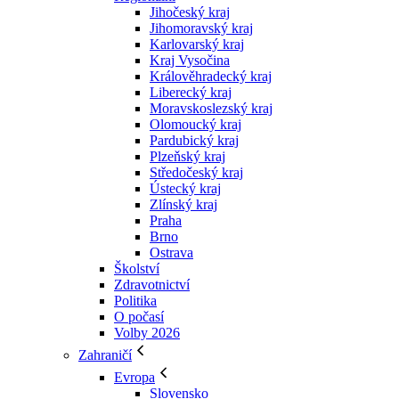
Jihočeský kraj
Jihomoravský kraj
Karlovarský kraj
Kraj Vysočina
Králověhradecký kraj
Liberecký kraj
Moravskoslezský kraj
Olomoucký kraj
Pardubický kraj
Plzeňský kraj
Středočeský kraj
Ústecký kraj
Zlínský kraj
Praha
Brno
Ostrava
Školství
Zdravotnictví
Politika
O počasí
Volby 2026
Zahraničí
Evropa
Slovensko