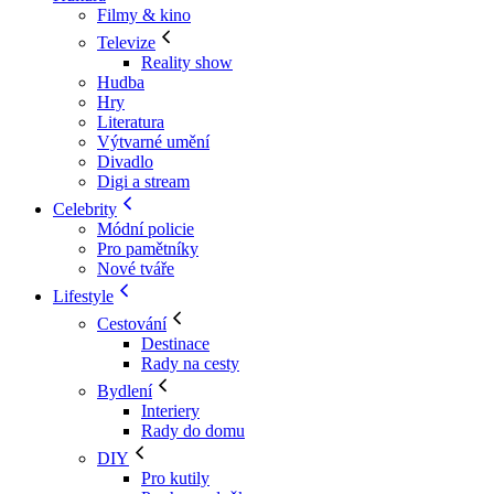
Filmy & kino
Televize
Reality show
Hudba
Hry
Literatura
Výtvarné umění
Divadlo
Digi a stream
Celebrity
Módní policie
Pro pamětníky
Nové tváře
Lifestyle
Cestování
Destinace
Rady na cesty
Bydlení
Interiery
Rady do domu
DIY
Pro kutily