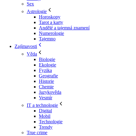
Sex
Astrologie
Horoskopy
Tarot a karty
Andělé a tajemná znamení
Numerologie
Tajemno
Zajímavosti
Věda
Biologie
Ekologie
Fyzika
Geografie
Historie
Chemie
Jazykověda
Vesmír
IT a technologie
Digital
Mobil
Technologie
Trendy
True crime