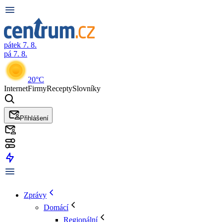
pátek 7. 8.
pá 7. 8.
20°C
Internet
Firmy
Recepty
Slovníky
Přihlášení
Zprávy
Domácí
Regionální