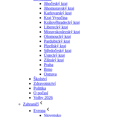
Jihočeský kraj
Jihomoravský kraj
Karlovarský kraj
Kraj Vysočina
Králověhradecký kraj
Liberecký kraj
Moravskoslezský kraj
Olomoucký kraj
Pardubický kraj
Plzeňský kraj
Středočeský kraj
Ústecký kraj
Zlínský kraj
Praha
Brno
Ostrava
Školství
Zdravotnictví
Politika
O počasí
Volby 2026
Zahraničí
Evropa
Slovensko