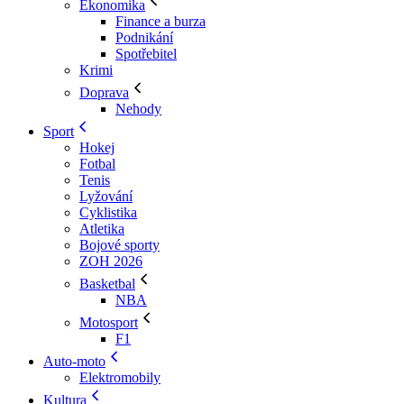
Ekonomika
Finance a burza
Podnikání
Spotřebitel
Krimi
Doprava
Nehody
Sport
Hokej
Fotbal
Tenis
Lyžování
Cyklistika
Atletika
Bojové sporty
ZOH 2026
Basketbal
NBA
Motosport
F1
Auto-moto
Elektromobily
Kultura