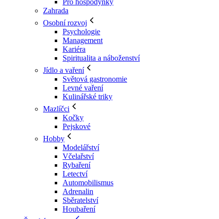
Pro hospodyňky
Zahrada
Osobní rozvoj
Psychologie
Management
Kariéra
Spiritualita a náboženství
Jídlo a vaření
Světová gastronomie
Levné vaření
Kulinářské triky
Mazlíčci
Kočky
Pejskové
Hobby
Modelářství
Včelařství
Rybaření
Letectví
Automobilismus
Adrenalin
Sběratelství
Houbaření