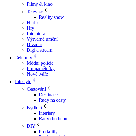
Filmy & kino
Televize
Reality show
Hudba
Hry
Literatura
Výtvarné umění
Divadlo
Digi a stream
Celebrity
Módní policie
Pro pamětníky
Nové tváře
Lifestyle
Cestování
Destinace
Rady na cesty
Bydlení
Interiery
Rady do domu
DIY
Pro kutily