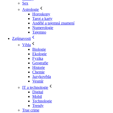
Sex
Astrologie
Horoskopy
Tarot a karty
Andělé a tajemná znamení
Numerologie
Tajemno
Zajímavosti
Věda
Biologie
Ekologie
Fyzika
Geografie
Historie
Chemie
Jazykověda
Vesmír
IT a technologie
Digital
Mobil
Technologie
Trendy
True crime