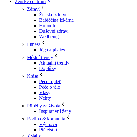
Ženské centrum
Zdraví
Ženské zdraví
Babiččina lékárna
Hubnutí
Duševní zdraví
Wellbeing
Fitness
Jóga a pilates
Módní trendy
Aktuální trendy
Doplňky
Krása
Péče o pleť
Péče o tělo
Vlasy
Nehty
Příběhy ze života
Inspirativní ženy
Rodina & komunita
Výchova
Přátelství
Vztahy