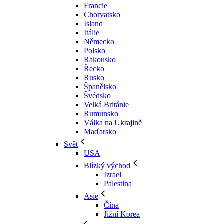
Francie
Chorvatsko
Island
Itálie
Německo
Polsko
Rakousko
Řecko
Rusko
Španělsko
Švédsko
Velká Británie
Rumunsko
Válka na Ukrajině
Maďarsko
Svět
USA
Blízký východ
Izrael
Palestina
Asie
Čína
Jižní Korea