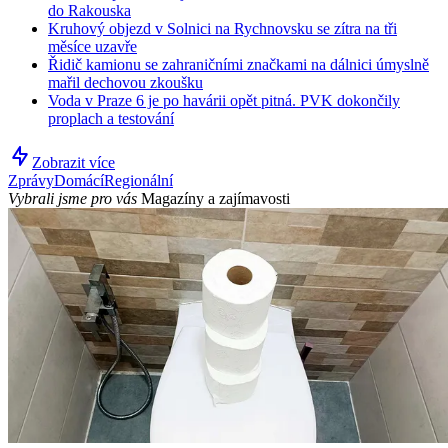
do Rakouska
Kruhový objezd v Solnici na Rychnovsku se zítra na tři
měsíce uzavře
Řidič kamionu se zahraničními značkami na dálnici úmyslně
mařil dechovou zkoušku
Voda v Praze 6 je po havárii opět pitná. PVK dokončily
proplach a testování
Zobrazit více
Zprávy
Domácí
Regionální
Vybrali jsme pro vás
Magazíny a zajímavosti