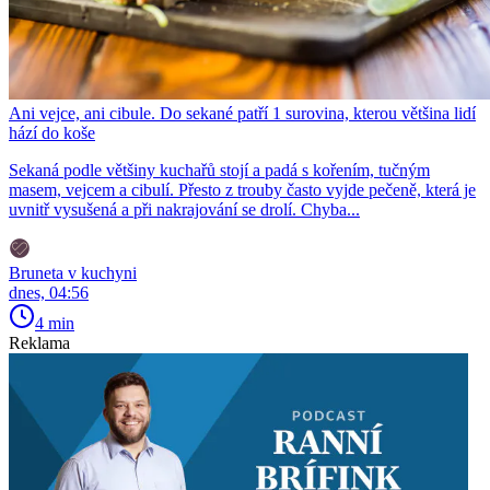
Ani vejce, ani cibule. Do sekané patří 1 surovina, kterou většina lidí
hází do koše
Sekaná podle většiny kuchařů stojí a padá s kořením, tučným
masem, vejcem a cibulí. Přesto z trouby často vyjde pečeně, která je
uvnitř vysušená a při nakrajování se drolí. Chyba...
Bruneta v kuchyni
dnes, 04:56
4 min
Reklama