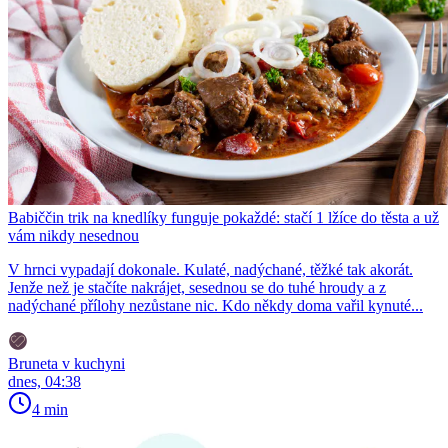
Babiččin trik na knedlíky funguje pokaždé: stačí 1 lžíce do těsta a už
vám nikdy nesednou
V hrnci vypadají dokonale. Kulaté, nadýchané, těžké tak akorát.
Jenže než je stačíte nakrájet, sesednou se do tuhé hroudy a z
nadýchané přílohy nezůstane nic. Kdo někdy doma vařil kynuté...
Bruneta v kuchyni
dnes, 04:38
4 min