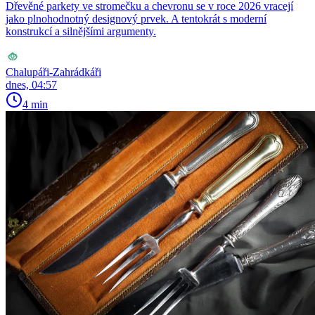
Dřevěné parkety ve stromečku a chevronu se v roce 2026 vracejí
jako plnohodnotný designový prvek. A tentokrát s moderní
konstrukcí a silnějšími argumenty.
Chalupáři-Zahrádkáři
dnes, 04:57
4 min