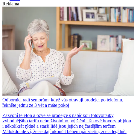
Reklama
Odborníci radí seniorům: když vás otravují prodejci po telefonu,
řekněte jednu ze 3 vět a máte pokoj
Zazvoní telefon a ozve se prodejce s nabídkou fotovoltaiky,
výhodnějšího tarifu nebo životního pojištění. Takové hovory přijdou
i několikrát týdně a starší lidé jsou jejich nejčastějším terčem.
Málokdo ale ví, že se dají ukončit během pár vteřin, zcela legálně.