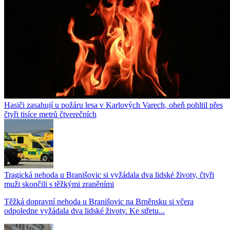
Hasiči zasahují u požáru lesa v Karlových Varech, oheň pohltil přes
čtyři tisíce metrů čtverečních
Tragická nehoda u Branišovic si vyžádala dva lidské životy, čtyři
muži skončili s těžkými zraněními
Těžká dopravní nehoda u Branišovic na Brněnsku si včera
odpoledne vyžádala dva lidské životy. Ke střetu...