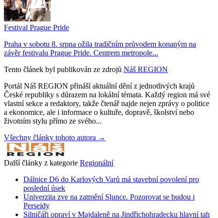
Festival Prague Pride
Praha v sobotu 8. srpna ožila tradičním průvodem konaným na
závěr festivalu Prague Pride. Centrem metropole...
Tento článek byl publikován ze zdrojů
Náš REGION
Portál Náš REGION přináší aktuální dění z jednotlivých krajů
České republiky s důrazem na lokální témata. Každý region má své
vlastní sekce a redaktory, takže čtenář najde nejen zprávy o politice
a ekonomice, ale i informace o kultuře, dopravě, školství nebo
životním stylu přímo ze svého...
Všechny články tohoto autora →
Další články z kategorie
Regionální
Dálnice D6 do Karlových Varů má stavební povolení pro
poslední úsek
Univerzita zve na zatmění Slunce. Pozorovat se budou i
Perseidy
Silničáři opraví v Majdaleně na Jindřichohradecku hlavní tah