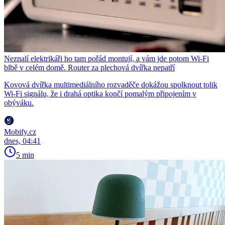
Neznalí elektrikáři ho tam pořád montují, a vám jde potom Wi-Fi
blbě v celém domě. Router za plechová dvířka nepatří
Kovová dvířka multimediálního rozvaděče dokážou spolknout tolik
Wi-Fi signálu, že i drahá optika končí pomalým připojením v
obýváku.
Mobify.cz
dnes, 04:41
5 min