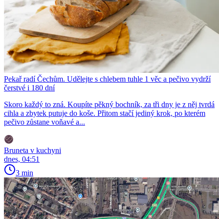
Pekař radí Čechům. Udělejte s chlebem tuhle 1 věc a pečivo vydrží
čerstvé i 180 dní
Skoro každý to zná. Koupíte pěkný bochník, za tři dny je z něj tvrdá
cihla a zbytek putuje do koše. Přitom stačí jediný krok, po kterém
pečivo zůstane voňavé a...
Bruneta v kuchyni
dnes, 04:51
3 min