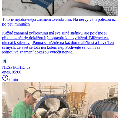
Toto je nejotravnější znamení zvěrokruhu. Na nervy vám polezou už
po pěti minutách
Každé znamení zvěrokruhu má své silné stránky, ale pojďme si
přiznat – někdy dokážou být opravdu k nevydržení. Blíženci vás
ukecat k šílenství, Panna si stěžuje na každou maličkost a Lev? Ten
si myslí, že svět se točí jen kolem něj. Podívejte se, čím vás
jednotlivá znamení dokážou vytočit nejvíc.
NESPECHEJ.cz
dnes, 05:00
7 min