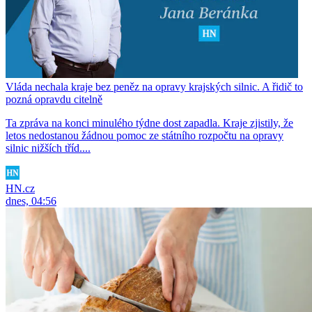
Vláda nechala kraje bez peněz na opravy krajských silnic. A řidič to
pozná opravdu citelně
Ta zpráva na konci minulého týdne dost zapadla. Kraje zjistily, že
letos nedostanou žádnou pomoc ze státního rozpočtu na opravy
silnic nižších tříd....
HN.cz
dnes, 04:56