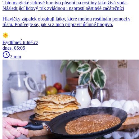
Toto magické sirkové hnojivo působí na rostliny jako živá voda.
Následující lidový trik zvládnou i naprostí pěstitelé začátečníci
Hlavičky zápalek obsahují látky, které mohou rostlinám pomoci v
růstu. Podívejte se, jak si z nich připravit účinné hnojivo.
BydlímeÚtulně.cz
dnes, 05:05
2 min