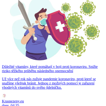
Důležité vitamíny, které pomáhají v boji proti koronaviru. Snižte
riziko těžkého průběhu následného onemocnění
Už více než rok nás zužuje pandemie koronaviru, proti které se
snažíme všelijak bránit. Jednou z možných pomocí je zařazení
vhodných vitamínů do svého jídelníčku.
Krasnezeny.eu
dnes, 04:35