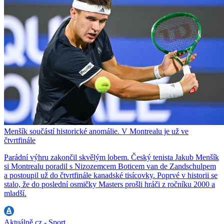
Menšík součástí historické anomálie. V Montrealu je už ve
čtvrtfinále
Parádní výhru zakončil skvělým lobem. Český tenista Jakub Menšík
si Montrealu poradil s Nizozemcem Boticem van de Zandschulpem
a postoupil už do čtvrtfinále kanadské tisícovky. Poprvé v historii se
stalo, že do poslední osmičky Masters prošli hráči z ročníku 2000 a
mladší.
Aktuálně.cz - Sport