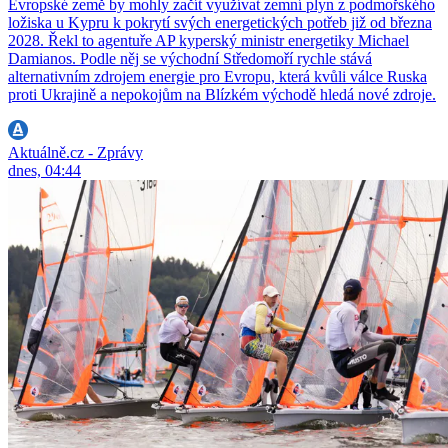
Evropské země by mohly začít využívat zemní plyn z podmořského
ložiska u Kypru k pokrytí svých energetických potřeb již od března
2028. Řekl to agentuře AP kyperský ministr energetiky Michael
Damianos. Podle něj se východní Středomoří rychle stává
alternativním zdrojem energie pro Evropu, která kvůli válce Ruska
proti Ukrajině a nepokojům na Blízkém východě hledá nové zdroje.
Aktuálně.cz - Zprávy
dnes, 04:44