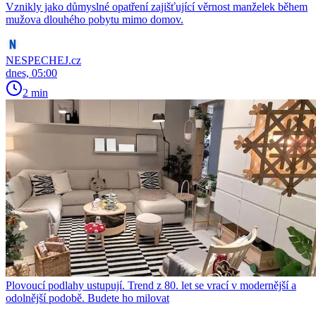
Vznikly jako důmyslné opatření zajišťující věrnost manželek během
mužova dlouhého pobytu mimo domov.
NESPECHEJ.cz
dnes, 05:00
2 min
Plovoucí podlahy ustupují. Trend z 80. let se vrací v modernější a
odolnější podobě. Budete ho milovat