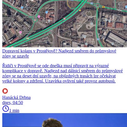
Dopravní kolaps v Prostějově? Nadjezd směrem do průmyslové
zóny se uzavře
Řidiči v Prostějově se ode dneška musí připravit na výrazné
komplikace v dopravě. Nadjezd nad dálnicí směrem do průmyslové
zóny se na deset dní uzavře, na objízdných trasách lze očekávat
velké kolony a zdržení. Uzavírka ovlivní také provoz autobusů.
Hanácká Drbna
dnes, 04:50
1 min