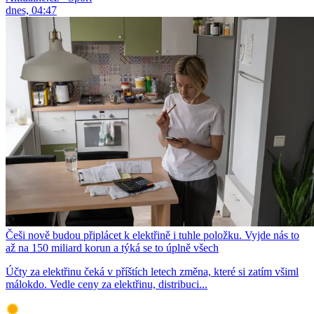
dnes, 04:47
Češi nově budou připlácet k elektřině i tuhle položku. Vyjde nás to
až na 150 miliard korun a týká se to úplně všech
Účty za elektřinu čeká v příštích letech změna, které si zatím všiml
málokdo. Vedle ceny za elektřinu, distribuci...