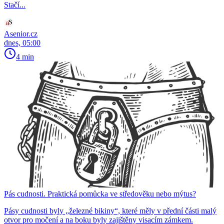
Stačí...
Asenior.cz
dnes, 05:00
4 min
Pás cudnosti. Praktická pomůcka ve středověku nebo mýtus?
Pásy cudnosti byly „železné bikiny“, které měly v přední části malý
otvor pro močení a na boku byly zajištěny visacím zámkem.