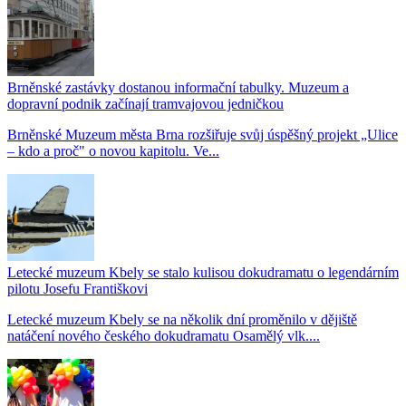
Brněnské zastávky dostanou informační tabulky. Muzeum a
dopravní podnik začínají tramvajovou jedničkou
Brněnské Muzeum města Brna rozšiřuje svůj úspěšný projekt „Ulice
– kdo a proč" o novou kapitolu. Ve...
Letecké muzeum Kbely se stalo kulisou dokudramatu o legendárním
pilotu Josefu Františkovi
Letecké muzeum Kbely se na několik dní proměnilo v dějiště
natáčení nového českého dokudramatu Osamělý vlk....