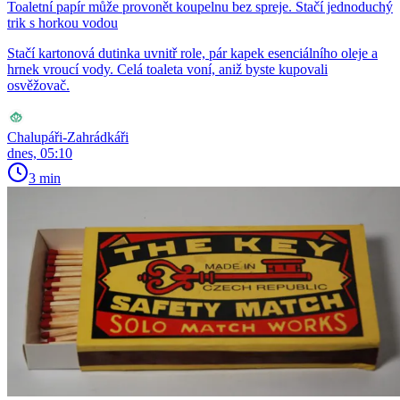
Toaletní papír může provonět koupelnu bez spreje. Stačí jednoduchý
trik s horkou vodou
Stačí kartonová dutinka uvnitř role, pár kapek esenciálního oleje a
hrnek vroucí vody. Celá toaleta voní, aniž byste kupovali
osvěžovač.
Chalupáři-Zahrádkáři
dnes, 05:10
3 min