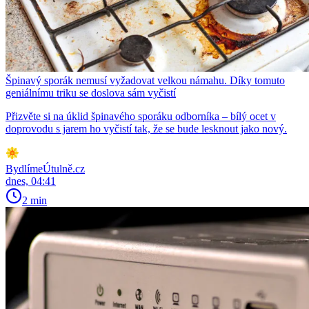
Špinavý sporák nemusí vyžadovat velkou námahu. Díky tomuto
geniálnímu triku se doslova sám vyčistí
Přizvěte si na úklid špinavého sporáku odborníka – bílý ocet v
doprovodu s jarem ho vyčistí tak, že se bude lesknout jako nový.
BydlímeÚtulně.cz
dnes, 04:41
2 min