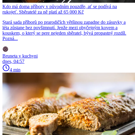
Kdo má doma příbory v původním pouzdře, ať se podívá na
rukojeť. Sběratelé za ně platí až 65 000 Kč
Stará sada příborů po prarodičích většinou zapadne do zásuvky a
léta zůstane bez povšimnutí. Jenže mezi obyčejným kovem a
kouskem, o který se pere nejeden sběratel, bývá propastný rozdíl.
Pozná...
Bruneta v kuchyni
dnes, 04:57
4 min