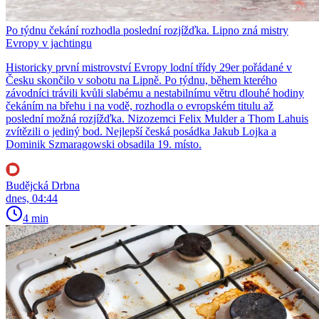
Po týdnu čekání rozhodla poslední rozjížďka. Lipno zná mistry
Evropy v jachtingu
Historicky první mistrovství Evropy lodní třídy 29er pořádané v
Česku skončilo v sobotu na Lipně. Po týdnu, během kterého
závodníci trávili kvůli slabému a nestabilnímu větru dlouhé hodiny
čekáním na břehu i na vodě, rozhodla o evropském titulu až
poslední možná rozjížďka. Nizozemci Felix Mulder a Thom Lahuis
zvítězili o jediný bod. Nejlepší česká posádka Jakub Lojka a
Dominik Szmaragowski obsadila 19. místo.
Budějcká Drbna
dnes, 04:44
4 min