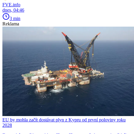
FVE.info
dnes, 04:46
3 min
Reklama
EU by mohla začít dostávat plyn z Kypru od první poloviny roku
2028