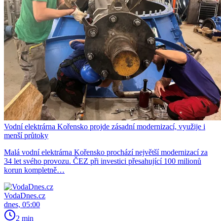
Vodní elektrárna Kořensko projde zásadní modernizací, využije i
menší průtoky
Malá vodní elektrárna Kořensko prochází největší modernizací za
34 let svého provozu. ČEZ při investici přesahující 100 milionů
korun kompletně…
VodaDnes.cz
dnes, 05:00
2 min