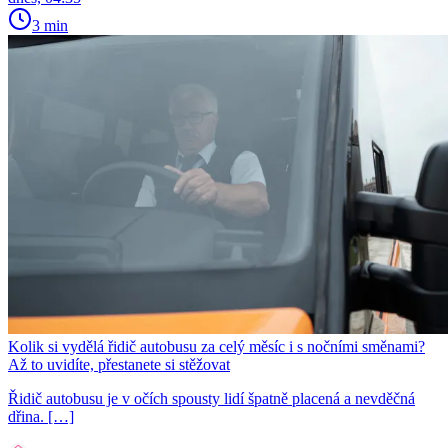
3 min
Kolik si vydělá řidič autobusu za celý měsíc i s nočními směnami?
Až to uvidíte, přestanete si stěžovat
Řidič autobusu je v očích spousty lidí špatně placená a nevděčná
dřina. […]