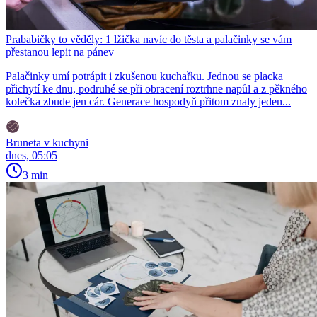
Prababičky to věděly: 1 lžička navíc do těsta a palačinky se vám
přestanou lepit na pánev
Palačinky umí potrápit i zkušenou kuchařku. Jednou se placka
přichytí ke dnu, podruhé se při obracení roztrhne napůl a z pěkného
kolečka zbude jen cár. Generace hospodyň přitom znaly jeden...
Bruneta v kuchyni
dnes, 05:05
3 min