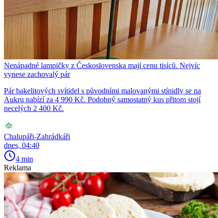
Nenápadné lampičky z Československa mají cenu tisíců. Nejvíc
vynese zachovalý pár
Pár bakelitových svítidel s původními malovanými stínidly se na
Aukru nabízí za 4 990 Kč. Podobný samostatný kus přitom stojí
necelých 2 400 Kč.
Chalupáři-Zahrádkáři
dnes, 04:40
4 min
Reklama