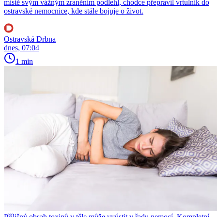
místě svým vážným zraněním podlehl, chodce přepravil vrtulník do
ostravské nemocnice, kde stále bojuje o život.
Ostravská Drbna
dnes, 07:04
1 min
Přílišný obsah toxinů v těle může vyústit v řadu nemocí. Kompletní