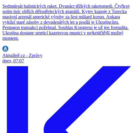
Sedmdesát balistických raket. Dvanáct těžkých raketometů. Čtyřicet
sedm tisíc obřích dělostřeleckých granátů. Kyjev kupuje z Turecka
masivní arzenál americké výroby za šest miliard korun. Ankara
vyklízí staré zásoby z devadesátých let a posílá je Ukrajincům.
Pentagon transakci požehnal. Souhlas Kongresu je už jen formalita.
Ukrajina dostane smrticí kazetovou munici v nejkritičtější možný
moment.
Aktuálně.cz - Zprávy
dnes, 07:07