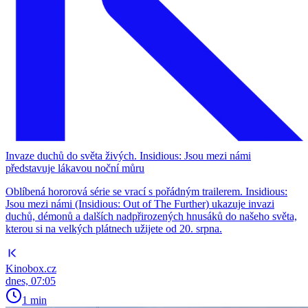
Invaze duchů do světa živých. Insidious: Jsou mezi námi
představuje lákavou noční můru
Oblíbená hororová série se vrací s pořádným trailerem. Insidious:
Jsou mezi námi (Insidious: Out of The Further) ukazuje invazi
duchů, démonů a dalších nadpřirozených hnusáků do našeho světa,
kterou si na velkých plátnech užijete od 20. srpna.
Kinobox.cz
dnes, 07:05
1 min