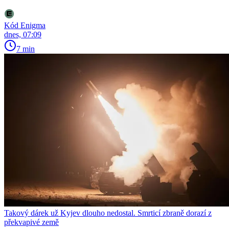
Kód Enigma
dnes, 07:09
7 min
Takový dárek už Kyjev dlouho nedostal. Smrticí zbraně dorazí z
překvapivé země