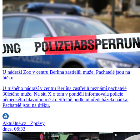
U nádraží Zoo v centru Berlína zastřelili muže. Pachatelé jsou na
útěku
U rušného nádraží v centru Berlína zastřelili neznámí pachatelé
30letého muže. Na síti X o tom v pondělí informovala policie
německého hlavního města. Střelbě podle ní předcházela hádka.
Pachatelé jsou na útěku.
Aktuálně.cz - Zprávy
dnes, 06:33