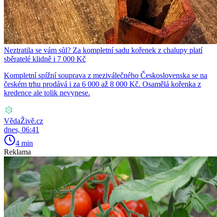
Neztratila se vám sůl? Za kompletní sadu kořenek z chalupy platí
sběratelé klidně i 7 000 Kč
Kompletní spížní souprava z meziválečného Československa se na
českém trhu prodává i za 6 000 až 8 000 Kč. Osamělá kořenka z
kredence ale tolik nevynese.
VědaŽivě.cz
dnes, 06:41
4 min
Reklama