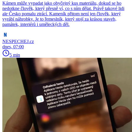
Kámen může vypadat jako obyčejný kus materiálu, dokud se ho
nedotkne člověk, který přesně ví, co s ním dělat. Právě takové lidi
ale Česko pomalu ztrácí. Kameník přitom není jen člověk, který
vyrábí náhrobky. Je to řemeslník, který stojí za krásou staveb,
památek, interiérů i uměleckých děl.
NESPECHEJ.cz
dnes, 07:00
5 min