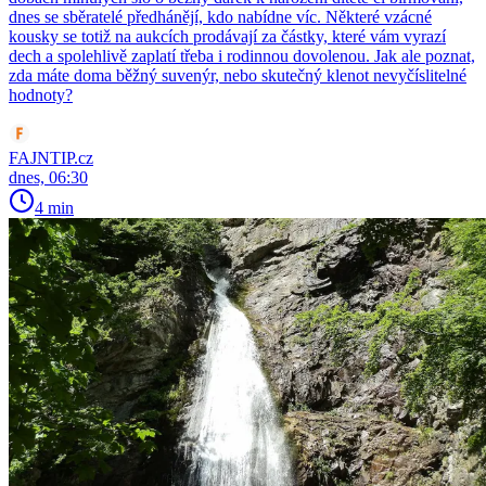
dnes se sběratelé předhánějí, kdo nabídne víc. Některé vzácné
kousky se totiž na aukcích prodávají za částky, které vám vyrazí
dech a spolehlivě zaplatí třeba i rodinnou dovolenou. Jak ale poznat,
zda máte doma běžný suvenýr, nebo skutečný klenot nevyčíslitelné
hodnoty?
FAJNTIP.cz
dnes, 06:30
4 min