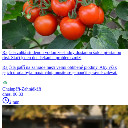
Rajčata zalitá studenou vodou ze studny dostanou šok a přestanou
růst. Stačí jeden den čekání a problém zmizí
Rajčata patří na zahradě mezi velmi oblíbené plodiny. Aby však
jejich úroda byla maximální, musíte se je naučit správně zalévat.
Chalupáři-Zahrádkáři
dnes, 06:33
2 min