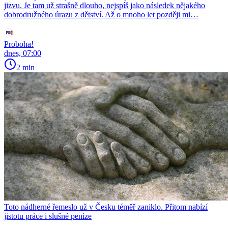
jizvu. Je tam už strašně dlouho, nejspíš jako následek nějakého
dobrodružného úrazu z dětství. Až o mnoho let později mi…
Proboha!
dnes, 07:00
2 min
Toto nádherné řemeslo už v Česku téměř zaniklo. Přitom nabízí
jistotu práce i slušné peníze