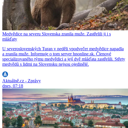
Medvědice na severu Slovenska zranila muže. Zastřelili ji i s
mláďaty
U severoslovenských Turan v neděli vpodvečer medvědice napadla
a zranila muže. Informuje o tom server hnonline.sk. Členové
specializovaného týmu medvědici a její dvě mláďata zastřelili. Střety
medvědů s lidmi na Slovensku nejsou ojedinělé.
Aktuálně.cz - Zprávy
dnes, 07:18