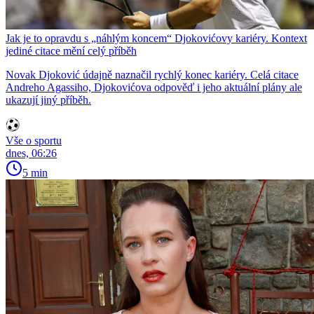
Jak je to opravdu s „náhlým koncem“ Djokovićovy kariéry. Kontext
jediné citace mění celý příběh
Novak Djoković údajně naznačil rychlý konec kariéry. Celá citace
Andreho Agassiho, Djokovićova odpověď i jeho aktuální plány ale
ukazují jiný příběh.
Vše o sportu
dnes, 06:26
5 min