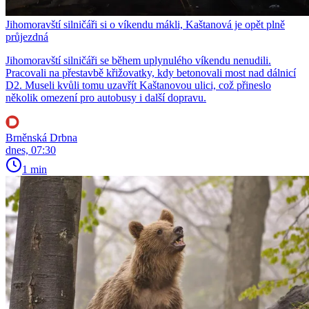
Jihomoravští silničáři si o víkendu mákli, Kaštanová je opět plně
průjezdná
Jihomoravští silničáři se během uplynulého víkendu nenudili.
Pracovali na přestavbě křižovatky, kdy betonovali most nad dálnicí
D2. Museli kvůli tomu uzavřít Kaštanovou ulici, což přineslo
několik omezení pro autobusy i další dopravu.
Brněnská Drbna
dnes, 07:30
1 min