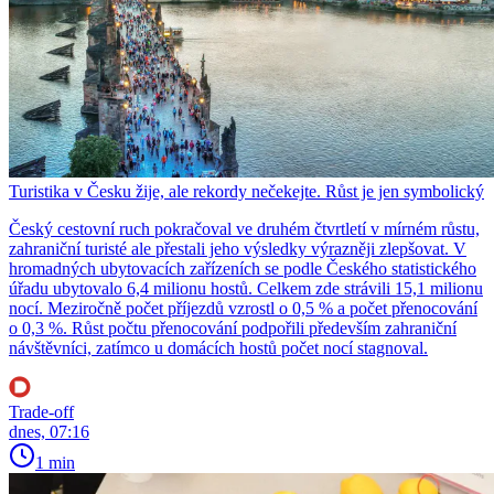
Turistika v Česku žije, ale rekordy nečekejte. Růst je jen symbolický
Český cestovní ruch pokračoval ve druhém čtvrtletí v mírném růstu,
zahraniční turisté ale přestali jeho výsledky výrazněji zlepšovat. V
hromadných ubytovacích zařízeních se podle Českého statistického
úřadu ubytovalo 6,4 milionu hostů. Celkem zde strávili 15,1 milionu
nocí. Meziročně počet příjezdů vzrostl o 0,5 % a počet přenocování
o 0,3 %. Růst počtu přenocování podpořili především zahraniční
návštěvníci, zatímco u domácích hostů počet nocí stagnoval.
Trade-off
dnes, 07:16
1 min