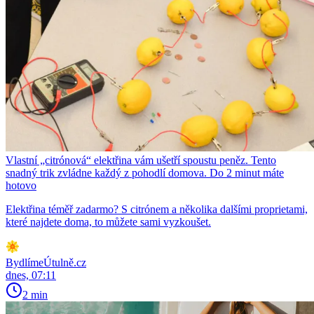
Vlastní „citrónová“ elektřina vám ušetří spoustu peněz. Tento
snadný trik zvládne každý z pohodlí domova. Do 2 minut máte
hotovo
Elektřina téměř zadarmo? S citrónem a několika dalšími proprietami,
které najdete doma, to můžete sami vyzkoušet.
BydlímeÚtulně.cz
dnes, 07:11
2 min