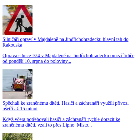
Silničáři opraví v Majdaleně na Jindřichohradecku hlavní tah do
Rakouska
Oprava silnice I/24 v Majdaleně na Jindřichohradecku omezí řidiče
od pondělí 10. srpna do poloviny...
Spěchali ke zraněnému dítěti. Hasiči a záchranáři využili přívoz,
ušetří až 15 minut
Když včera potřebovali hasiči a záchranáři rychle dorazit ke
zraněnému dítěti, vzali to přes Lipno. Místo...