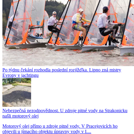
Po týdnu čekání rozhodla poslední rozjížďka. Lipno zná mistry
Evropy v jachtingu
Nebezpečná nezodpovědnost. U zdroje pitné vody na Strakonicku
našli motorový olej
Motorový olej přímo u zdroje pitné vody. V Pracejovicích ho
objevili u jímacího objektu úpravny vody v I....