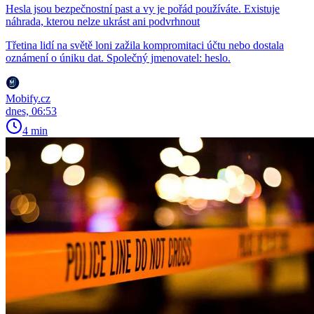
Hesla jsou bezpečnostní past a vy je pořád používáte. Existuje
náhrada, kterou nelze ukrást ani podvrhnout
Třetina lidí na světě loni zažila kompromitaci účtu nebo dostala
oznámení o úniku dat. Společný jmenovatel: heslo.
Mobify.cz
dnes, 06:53
4 min