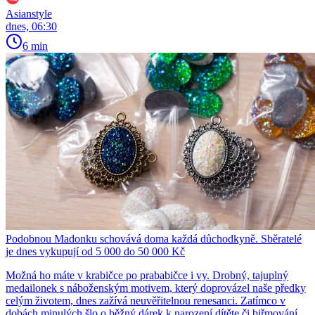
Asianstyle
dnes, 06:30
6 min
Podobnou Madonku schovává doma každá důchodkyně. Sběratelé
je dnes vykupují od 5 000 do 50 000 Kč
Možná ho máte v krabičce po prababičce i vy. Drobný, tajuplný
medailonek s náboženským motivem, který doprovázel naše předky
celým životem, dnes zažívá neuvěřitelnou renesanci. Zatímco v
dobách minulých šlo o běžný dárek k narození dítěte či biřmování,