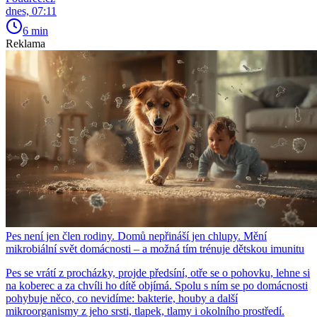
dnes, 07:11
6 min
Reklama
Pes není jen člen rodiny. Domů nepřináší jen chlupy. Mění
mikrobiální svět domácnosti – a možná tím trénuje dětskou imunitu
Pes se vrátí z procházky, projde předsíní, otře se o pohovku, lehne si
na koberec a za chvíli ho dítě objímá. Spolu s ním se po domácnosti
pohybuje něco, co nevidíme: bakterie, houby a další
mikroorganismy z jeho srsti, tlapek, tlamy i okolního prostředí.