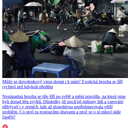
Může se dovolenkový virus dostat i k nám? Exotická hrozba se šíří
rychleji než kdykoli předtím
Nenápadná hrozba se tiše šíří po světě a mění pravidla, na která jsme
byli dosud léta zvyklí. Důsledky již pociťují miliony lidí a varování
přibývají i v zemích, kde až donedávna nepředstavovala větší
problém. Co stojí za rostoucími obavami a proč se o ní mluví stále
častěji?