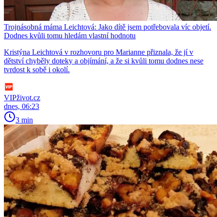
Trojnásobná máma Leichtová: Jako dítě jsem potřebovala víc objetí.
Dodnes kvůli tomu hledám vlastní hodnotu
Kristýna Leichtová v rozhovoru pro Marianne přiznala, že jí v
dětství chyběly doteky a objímání, a že si kvůli tomu dodnes nese
tvrdost k sobě i okolí.
VIPživot.cz
dnes, 06:23
3 min