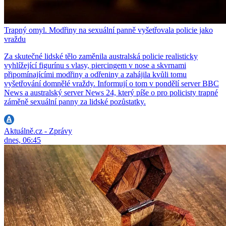
Trapný omyl. Modřiny na sexuální panně vyšetřovala policie jako
vraždu
Za skutečné lidské tělo zaměnila australská policie realisticky
vyhlížející figurínu s vlasy, piercingem v nose a skvrnami
připomínajícími modřiny a odřeniny a zahájila kvůli tomu
vyšetřování domnělé vraždy. Informují o tom v pondělí server BBC
News a australský server News 24, který píše o pro policisty trapné
záměně sexuální panny za lidské pozůstatky.
Aktuálně.cz - Zprávy
dnes, 06:45