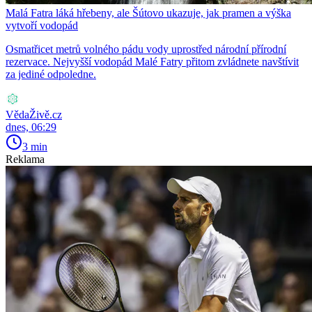
Malá Fatra láká hřebeny, ale Šútovo ukazuje, jak pramen a výška
vytvoří vodopád
Osmatřicet metrů volného pádu vody uprostřed národní přírodní
rezervace. Nejvyšší vodopád Malé Fatry přitom zvládnete navštívit
za jediné odpoledne.
VědaŽivě.cz
dnes, 06:29
3 min
Reklama