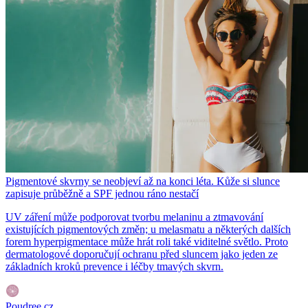
Pigmentové skvrny se neobjeví až na konci léta. Kůže si slunce
zapisuje průběžně a SPF jednou ráno nestačí
UV záření může podporovat tvorbu melaninu a ztmavování
existujících pigmentových změn; u melasmatu a některých dalších
forem hyperpigmentace může hrát roli také viditelné světlo. Proto
dermatologové doporučují ochranu před sluncem jako jeden ze
základních kroků prevence i léčby tmavých skvrn.
Poudree.cz