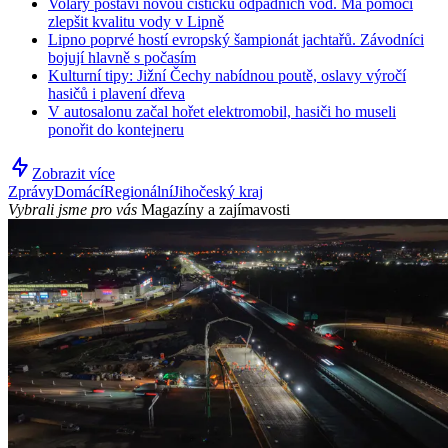
Volary postaví novou čističku odpadních vod. Má pomoci
zlepšit kvalitu vody v Lipně
Lipno poprvé hostí evropský šampionát jachtařů. Závodníci
bojují hlavně s počasím
Kulturní tipy: Jižní Čechy nabídnou poutě, oslavy výročí
hasičů i plavení dřeva
V autosalonu začal hořet elektromobil, hasiči ho museli
ponořit do kontejneru
Zobrazit více
Zprávy
Domácí
Regionální
Jihočeský kraj
Vybrali jsme pro vás
Magazíny a zajímavosti