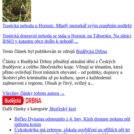
Tragická nehoda u Horusic. Mladý motorkář svým zraněním podlehl
Tragická dopravní nehoda se stala u Horusic na Táborsku. Na silnici
II/603 v katastru obce došlo k nehodě,...
Tento článek byl publikován ze zdrojů
Budějcká Drbna
Články z Budějcké Drbny přinášejí aktuální dění z Českých
Budějovic a celého Jihočeského kraje. Věnují se tématům, která
přímo ovlivňují život místních obyvatel – od politiky, dopravy a
školství přes kriminalitu až po kulturu, sport a každodenní
zajímavosti z regionu. Obsah je čtivý, svižný a...
Všechny články tohoto autora →
Další články z kategorie
Jihočeský kraj
Béčko Dynama odstoupilo z 4. ligy. Klub dostane pokutu půl
milionu korun
Úzkokolejka má zelenou, získala osvědčení na příštích pět let