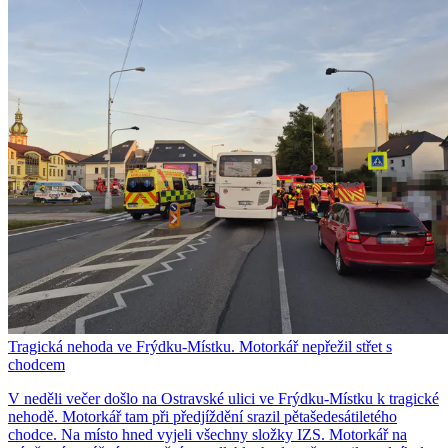
Tragická nehoda ve Frýdku-Místku. Motorkář nepřežil střet s
chodcem
V neděli večer došlo na Ostravské ulici ve Frýdku-Místku k tragické
nehodě. Motorkář tam při předjíždění srazil pětašedesátiletého
chodce. Na místo hned vyjeli všechny složky IZS. Motorkář na