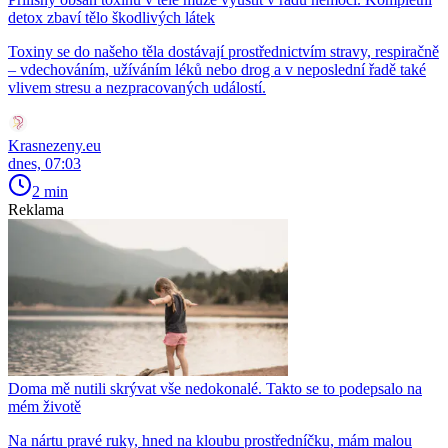
detox zbaví tělo škodlivých látek
Toxiny se do našeho těla dostávají prostřednictvím stravy, respiračně
– vdechováním, užíváním léků nebo drog a v neposlední řadě také
vlivem stresu a nezpracovaných událostí.
Krasnezeny.eu
dnes, 07:03
2 min
Reklama
Doma mě nutili skrývat vše nedokonalé. Takto se to podepsalo na
mém životě
Na nártu pravé ruky, hned na kloubu prostředníčku, mám malou