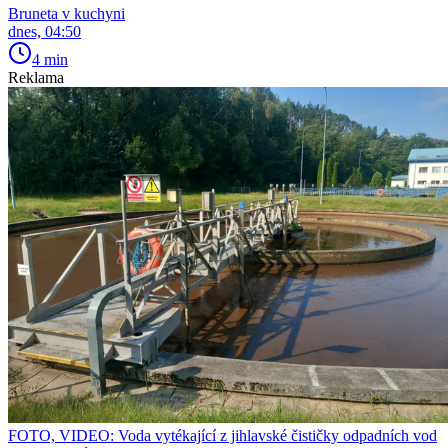
Bruneta v kuchyni
dnes, 04:50
4 min
Reklama
FOTO, VIDEO: Voda vytékající z jihlavské čističky odpadních vod