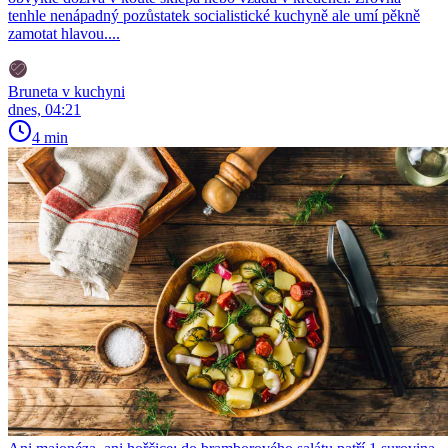
tenhle nenápadný pozůstatek socialistické kuchyně ale umí pěkně
zamotat hlavou....
Bruneta v kuchyni
dnes, 04:21
4 min