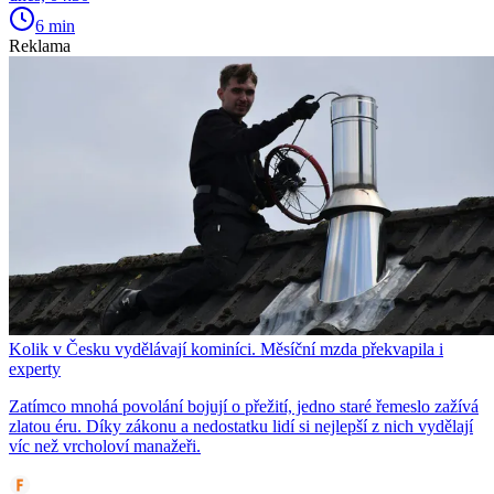
6 min
Reklama
Kolik v Česku vydělávají kominíci. Měsíční mzda překvapila i
experty
Zatímco mnohá povolání bojují o přežití, jedno staré řemeslo zažívá
zlatou éru. Díky zákonu a nedostatku lidí si nejlepší z nich vydělají
víc než vrcholoví manažeři.