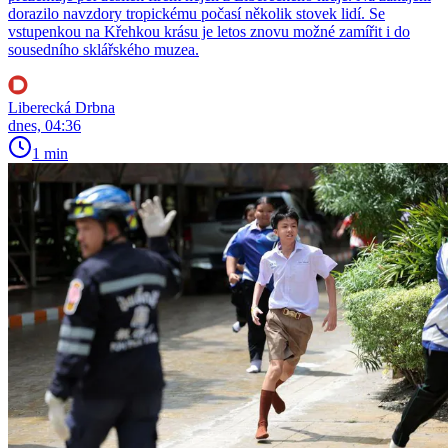
dorazilo navzdory tropickému počasí několik stovek lidí. Se
vstupenkou na Křehkou krásu je letos znovu možné zamířit i do
sousedního sklářského muzea.
Liberecká Drbna
dnes, 04:36
1 min