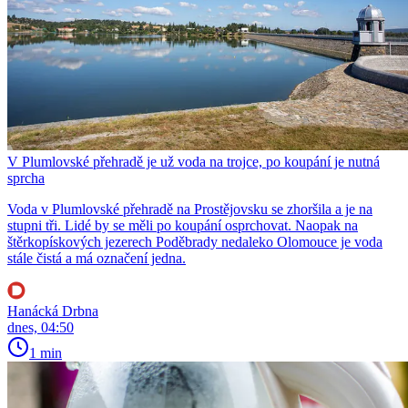
V Plumlovské přehradě je už voda na trojce, po koupání je nutná
sprcha
Voda v Plumlovské přehradě na Prostějovsku se zhoršila a je na
stupni tři. Lidé by se měli po koupání osprchovat. Naopak na
štěrkopískových jezerech Poděbrady nedaleko Olomouce je voda
stále čistá a má označení jedna.
Hanácká Drbna
dnes, 04:50
1 min