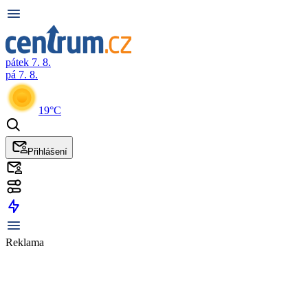
pátek 7. 8.
pá 7. 8.
19°C
Přihlášení
Reklama