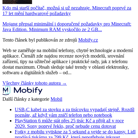
Kdo má starší počítač, možná si už nezahraje. Minecraft poprvé za
17 let mění hardwarové požadavky
Mojang přepsal minimální i doporučené požadavky pro Minecraft:
Java Edition. Minimum RAM vyskočilo ze 2 GB...
Tento článek byl publikován ze zdrojů
Mobify.cz
Web se zaměřuje na mobilní telefony, chytré technologie a moderní
aplikace. Čtenáři zde najdou recenze nových modelů, srovnání
zařízení, tipy na užitečné aplikace i praktické rady, jak z telefonu
dostat maximum. Obsah sleduje také trendy v oblasti elektroniky,
softwaru a digitálních služeb – od...
Všechny články tohoto autora →
Další články z kategorie
Mobil
USB-C kabel za stovku a za tisícovku vypadají stejně. Rozdíl
poznáte, až když vám zničí telefon nebo notebook
PlayStation 6 může stát přes 25 tisíc Kč a přijít až v roce
2029. Sony poprvé řeklo, proč nebude cenu dotovat
Fotky z mobilu vytiskne za 5 sekund a vejde se do kapsy. Lidl
prodává tiskárnu za 799 Kč, která nepotřebuje inkoust