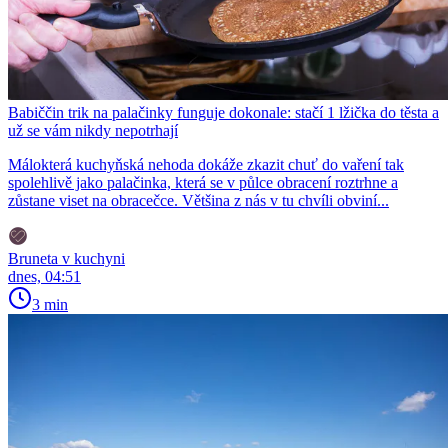
Babiččin trik na palačinky funguje dokonale: stačí 1 lžička do těsta a
už se vám nikdy nepotrhají
Málokterá kuchyňská nehoda dokáže zkazit chuť do vaření tak
spolehlivě jako palačinka, která se v půlce obracení roztrhne a
zůstane viset na obracečce. Většina z nás v tu chvíli obviní...
Bruneta v kuchyni
dnes, 04:51
3 min