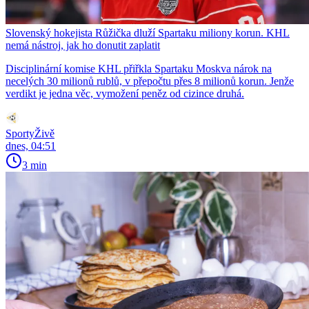
Slovenský hokejista Růžička dluží Spartaku miliony korun. KHL
nemá nástroj, jak ho donutit zaplatit
Disciplinární komise KHL přiřkla Spartaku Moskva nárok na
necelých 30 milionů rublů, v přepočtu přes 8 milionů korun. Jenže
verdikt je jedna věc, vymožení peněz od cizince druhá.
SportyŽivě
dnes, 04:51
3 min