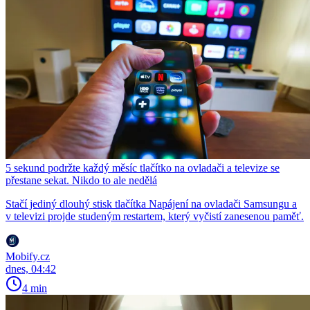
5 sekund podržte každý měsíc tlačítko na ovladači a televize se
přestane sekat. Nikdo to ale nedělá
Stačí jediný dlouhý stisk tlačítka Napájení na ovladači Samsungu a
v televizi projde studeným restartem, který vyčistí zanesenou paměť.
Mobify.cz
dnes, 04:42
4 min