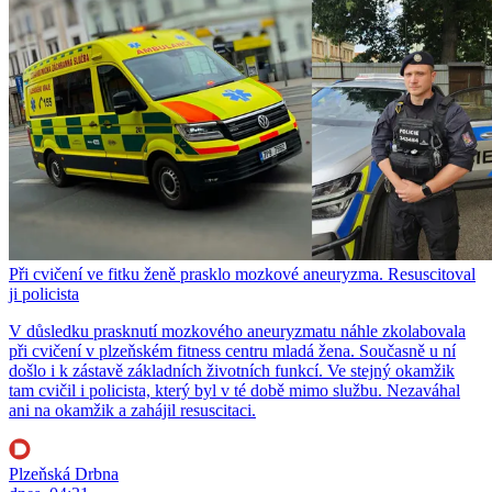
Při cvičení ve fitku ženě prasklo mozkové aneuryzma. Resuscitoval
ji policista
V důsledku prasknutí mozkového aneuryzmatu náhle zkolabovala
při cvičení v plzeňském fitness centru mladá žena. Současně u ní
došlo i k zástavě základních životních funkcí. Ve stejný okamžik
tam cvičil i policista, který byl v té době mimo službu. Nezaváhal
ani na okamžik a zahájil resuscitaci.
Plzeňská Drbna