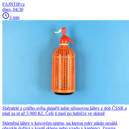
FAJNTIP.cz
dnes, 04:30
3 min
Sběratelé z celého světa shánějí tuhle sifonovou láhev z dob ČSSR a
platí za ni až 5 000 Kč. Češi ji mají po babičce ve sklepě
Skleněná láhev v kovovém opletu, na kterou roky nikdo nesáhl,
obvykle dožívá v koutě sklepa nebo vzadu v kredenci. Zrovna