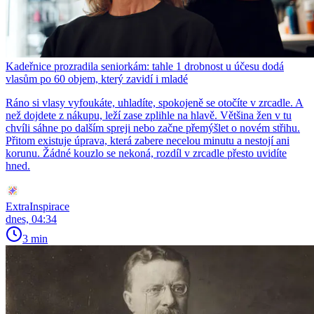
Kadeřnice prozradila seniorkám: tahle 1 drobnost u účesu dodá
vlasům po 60 objem, který zavidí i mladé
Ráno si vlasy vyfoukáte, uhladíte, spokojeně se otočíte v zrcadle. A
než dojdete z nákupu, leží zase zplihle na hlavě. Většina žen v tu
chvíli sáhne po dalším spreji nebo začne přemýšlet o novém střihu.
Přitom existuje úprava, která zabere necelou minutu a nestojí ani
korunu. Žádné kouzlo se nekoná, rozdíl v zrcadle přesto uvidíte
hned.
ExtraInspirace
dnes, 04:34
3 min