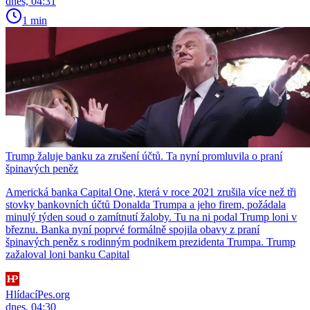
dnes, 04:31
1 min
Trump žaluje banku za zrušení účtů. Ta nyní promluvila o praní
špinavých peněz
Americká banka Capital One, která v roce 2021 zrušila více než tři
stovky bankovních účtů Donalda Trumpa a jeho firem, požádala
minulý týden soud o zamítnutí žaloby. Tu na ni podal Trump loni v
březnu. Banka nyní poprvé formálně spojila obavy z praní
špinavých peněz s rodinným podnikem prezidenta Trumpa. Trump
zažaloval loni banku Capital
HlídacíPes.org
dnes, 04:30