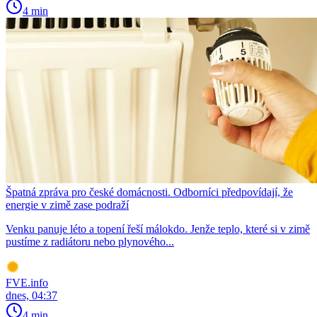
4 min
Špatná zpráva pro české domácnosti. Odborníci předpovídají, že
energie v zimě zase podraží
Venku panuje léto a topení řeší málokdo. Jenže teplo, které si v zimě
pustíme z radiátoru nebo plynového...
FVE.info
dnes, 04:37
4 min