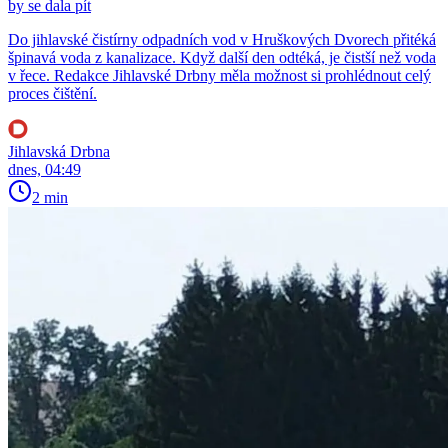
by se dala pít
Do jihlavské čistírny odpadních vod v Hruškových Dvorech přitéká
špinavá voda z kanalizace. Když další den odtéká, je čistší než voda
v řece. Redakce Jihlavské Drbny měla možnost si prohlédnout celý
proces čištění.
Jihlavská Drbna
dnes, 04:49
2 min