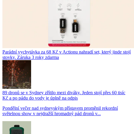
Parádní vychytávka za 68 Kč v Actionu nahradí set, který jinde stojí
stovky. Záruka 3 roky zdarma
89 dronů se v Sydney zřítilo mezi diváky. Jeden stojí přes 60 tisíc
Kč a po pádu do vody je úplně na odpis
Pondělní večer nad sydneyským přístavem proměnil rekordní
světelnou show v nejdražší hromadný pád dronů v...