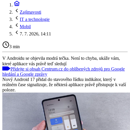
Zajímavosti
IT a technologie
Mobil
7. 7. 2026, 14:11
3 min
V Androidu se objevila modrá tečka. Není to chyba, ukáže vám,
které aplikace vás právě teď sledují
Přidejte si obsah Centrum.cz do oblíbených zdrojů pro Google
hledání a Google zprávy
Nový Android 17 přidal do stavového řádku indikátor, který v
reálném čase signalizuje, že některá aplikace právě přistupuje k vaší
poloze.