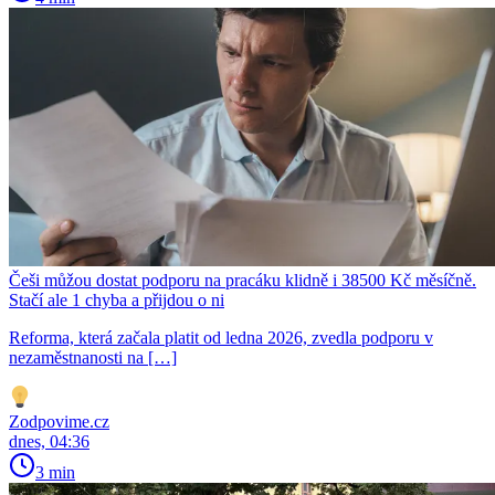
Češi můžou dostat podporu na pracáku klidně i 38500 Kč měsíčně.
Stačí ale 1 chyba a přijdou o ni
Reforma, která začala platit od ledna 2026, zvedla podporu v
nezaměstnanosti na […]
Zodpovime.cz
dnes, 04:36
3 min