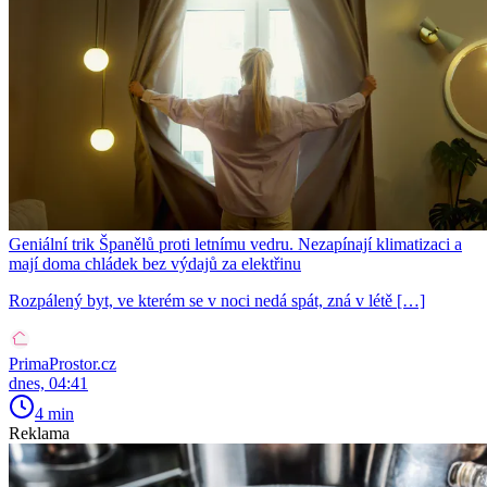
Geniální trik Španělů proti letnímu vedru. Nezapínají klimatizaci a
mají doma chládek bez výdajů za elektřinu
Rozpálený byt, ve kterém se v noci nedá spát, zná v létě […]
PrimaProstor.cz
dnes, 04:41
4 min
Reklama