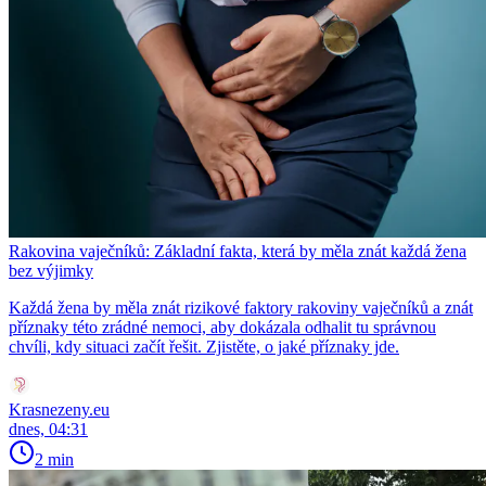
Rakovina vaječníků: Základní fakta, která by měla znát každá žena
bez výjimky
Každá žena by měla znát rizikové faktory rakoviny vaječníků a znát
příznaky této zrádné nemoci, aby dokázala odhalit tu správnou
chvíli, kdy situaci začít řešit. Zjistěte, o jaké příznaky jde.
Krasnezeny.eu
dnes, 04:31
2 min