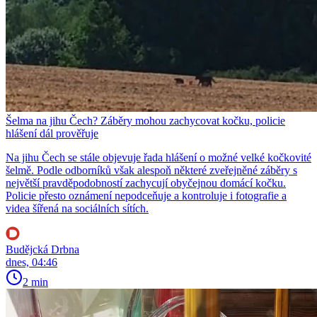
Šelma na jihu Čech? Záběry mohou zachycovat kočku, policie
hlášení dál prověřuje
Na jihu Čech se stále objevuje řada hlášení o možné velké kočkovité
šelmě. Podle odborníků však alespoň některé zveřejněné záběry s
největší pravděpodobností zachycují obyčejnou domácí kočku.
Policie přesto oznámení nepodceňuje a kontroluje i fotografie a
videa šířená na sociálních sítích.
Budějcká Drbna
dnes, 04:46
2 min