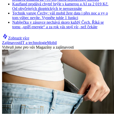
Kaufland prodává chytré brýle s kamerou a AI za 2 019 Kč.
Od obyčejných dioptrických je nerozeznáte
Technik varuje Čechy: váš mobil žere data i přes noc a vy o
tom vůbec nevíte. Vypněte tuhle 1 funkci
Nabíječku v zásuvce nechává skoro každý Čech. Říká se
tomu „upíří energie“ a za rok vás stojí víc, než čekáte
Zobrazit více
Zajímavosti
IT a technologie
Mobil
Vybrali jsme pro vás
Magazíny a zajímavosti