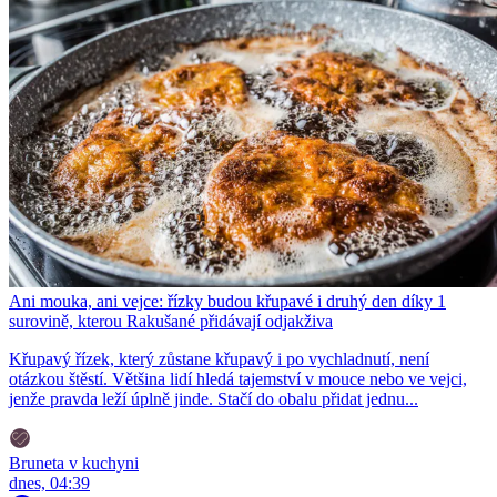
Ani mouka, ani vejce: řízky budou křupavé i druhý den díky 1
surovině, kterou Rakušané přidávají odjakživa
Křupavý řízek, který zůstane křupavý i po vychladnutí, není
otázkou štěstí. Většina lidí hledá tajemství v mouce nebo ve vejci,
jenže pravda leží úplně jinde. Stačí do obalu přidat jednu...
Bruneta v kuchyni
dnes, 04:39