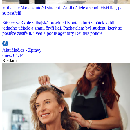
V thajské škole zaútočil student. Zabil učitele a zranil čtyři lidi, pak
se zastřelil
Střelec ve škole v thajské provincii Nontchaburí v pátek zabil
jednoho učitele a zranil čtyři lidi. Pachatelem byl student, který se
posléze zastřelil, uvedla podle agentury Reuters policie.
Aktuálně.cz - Zprávy
dnes, 04:34
Reklama