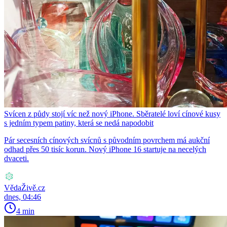
Svícen z půdy stojí víc než nový iPhone. Sběratelé loví cínové kusy
s jedním typem patiny, která se nedá napodobit
Pár secesních cínových svícnů s původním povrchem má aukční
odhad přes 50 tisíc korun. Nový iPhone 16 startuje na necelých
dvaceti.
VědaŽivě.cz
dnes, 04:46
4 min