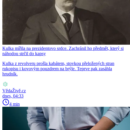
Kulka mířila na prezidentovo srdce. Zachránil ho předmět, který si
náhodou strčil do kapsy
Kulka z revolveru prošla kabátem, stovkou přeložených stran
rukopisu i kovovým pouzdrem na brýle. Teprve pak zasáhla
hrudník.
VědaŽivě.cz
dnes, 04:33
4 min