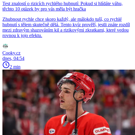
Test znalostí o rizicích rychlého hubnutí: Pokud si hlídáte váhu,
těchto 10 otázek by pro vás měla být hračka
Zhubnout rychle chce skoro každý, ale málokdo tuší, co rychlé
hubnutí s tělem skutečně dělá. Tento kvíz prověří, jestli znáte rozdíl
mezi zdravým shazováním kil a rizikovými zkratkami, které vedou
rovnou k jojo efektu.
Cooky.cz
dnes, 04:54
2 min