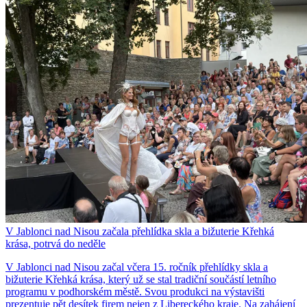
V Jablonci nad Nisou začala přehlídka skla a bižuterie Křehká
krása, potrvá do neděle
V Jablonci nad Nisou začal včera 15. ročník přehlídky skla a
bižuterie Křehká krása, který už se stal tradiční součástí letního
programu v podhorském městě. Svou produkci na výstavišti
prezentuje pět desítek firem nejen z Libereckého kraje. Na zahájení