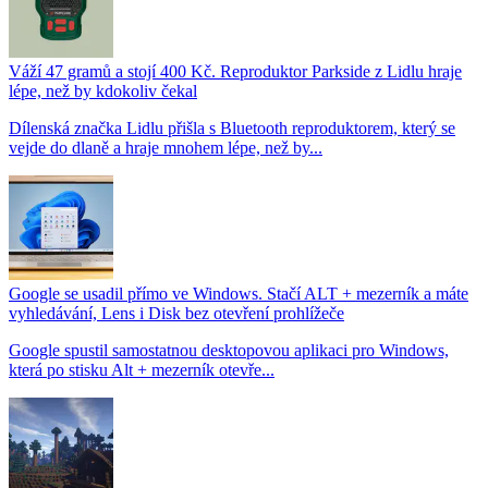
Váží 47 gramů a stojí 400 Kč. Reproduktor Parkside z Lidlu hraje
lépe, než by kdokoliv čekal
Dílenská značka Lidlu přišla s Bluetooth reproduktorem, který se
vejde do dlaně a hraje mnohem lépe, než by...
Google se usadil přímo ve Windows. Stačí ALT + mezerník a máte
vyhledávání, Lens i Disk bez otevření prohlížeče
Google spustil samostatnou desktopovou aplikaci pro Windows,
která po stisku Alt + mezerník otevře...