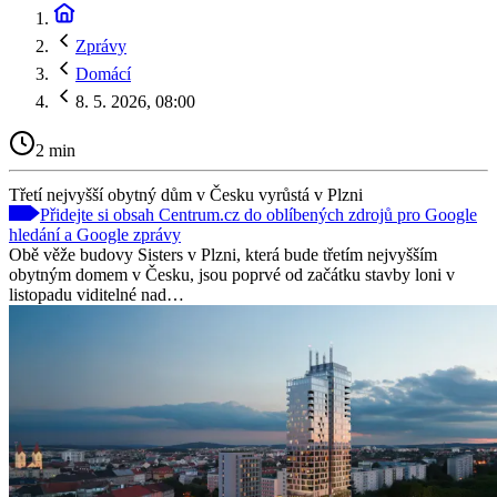
Zprávy
Domácí
8. 5. 2026, 08:00
2 min
Třetí nejvyšší obytný dům v Česku vyrůstá v Plzni
Přidejte si obsah Centrum.cz do oblíbených zdrojů pro Google
hledání a Google zprávy
Obě věže budovy Sisters v Plzni, která bude třetím nejvyšším
obytným domem v Česku, jsou poprvé od začátku stavby loni v
listopadu viditelné nad…