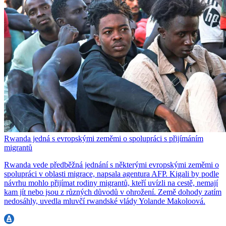
Rwanda jedná s evropskými zeměmi o spolupráci s přijímáním
migrantů
Rwanda vede předběžná jednání s některými evropskými zeměmi o
spolupráci v oblasti migrace, napsala agentura AFP. Kigali by podle
návrhu mohlo přijímat rodiny migrantů, kteří uvízli na cestě, nemají
kam jít nebo jsou z různých důvodů v ohrožení. Země dohody zatím
nedosáhly, uvedla mluvčí rwandské vlády Yolande Makoloová.