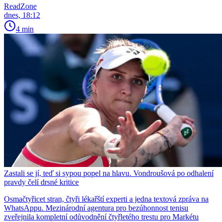
ReadZone
dnes, 18:12
4 min
Zastali se jí, teď si sypou popel na hlavu. Vondroušová po odhalení
pravdy čelí drsné kritice
Osmačtyřicet stran, čtyři lékařští experti a jedna textová zpráva na
WhatsAppu. Mezinárodní agentura pro bezúhonnost tenisu
zveřejnila kompletní odůvodnění čtyřletého trestu pro Markétu