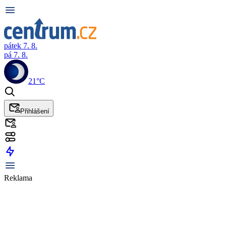
pátek 7. 8.
pá 7. 8.
21°C
Přihlášení
Reklama