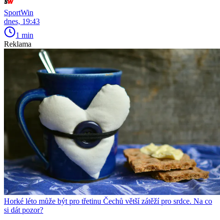
SportWin
dnes, 19:43
1 min
Reklama
Horké léto může být pro třetinu Čechů větší zátěží pro srdce. Na co
si dát pozor?