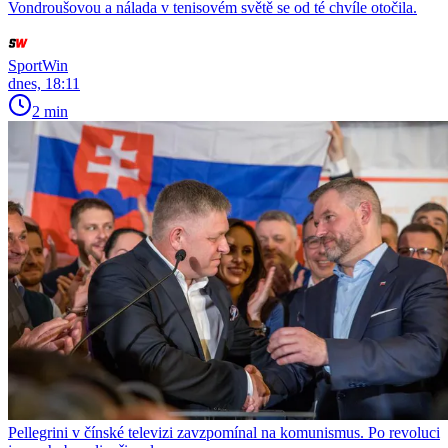
Vondroušovou a nálada v tenisovém světě se od té chvíle otočila.
SportWin
dnes, 18:11
2 min
Pellegrini v čínské televizi zavzpomínal na komunismus. Po revoluci