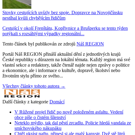
Stovky cestujících uvízly bez spoje. Dopravce na Novojičínsku
nestíhal kvůli chybějícím řidičům
Cestující v okolí Frenštátu, Kopřivnice a Brušperku se tento týden
potýkali s rozsáhlými výpadky regionální...
Tento článek byl publikován ze zdrojů
Náš REGION
Portál Náš REGION přináší aktuální dění z jednotlivých krajů
České republiky s důrazem na lokální témata. Každý region má své
vlastní sekce a redaktory, takže čtenář najde nejen zprávy o politice
a ekonomice, ale i informace o kultuře, dopravě, školství nebo
životním stylu přímo ze svého...
Všechny články tohoto autora →
Další články z kategorie
Domácí
V Růžené projel řidič po nově položeném asfaltu. Vedení
obce píše o čistém šílenství
Neteklo mýdlo, tak dal pěstí zrcadlu. Policie hledá vandala ze
smíchovského nákupáku
Chtěl ukrást naftu, přinesl si ale malý kanystr. Dvě stě litrů