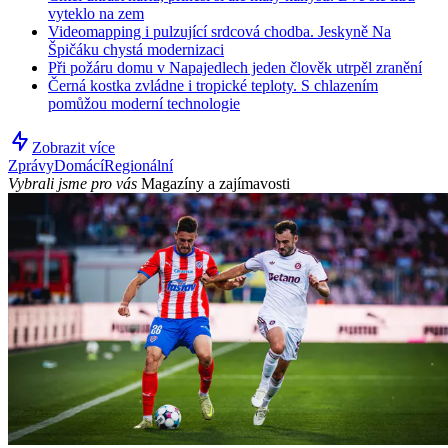
vyteklo na zem
Videomapping i pulzující srdcová chodba. Jeskyně Na
Špičáku chystá modernizaci
Při požáru domu v Napajedlech jeden člověk utrpěl zranění
Černá kostka zvládne i tropické teploty. S chlazením
pomůžou moderní technologie
Zobrazit více
Zprávy
Domácí
Regionální
Vybrali jsme pro vás
Magazíny a zajímavosti