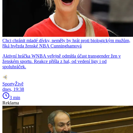
Chci chránit mladé dívky, neměly by hrát proti biologickým mužům,
říká hvězda ženské NBA Cunninghamová
Aktivní hráčka WNBA veřejně odmítla účast transgender žen v
ženském sportu. Reakce přišla z hal, od vedení ligy i od
spoluhráček.
SportyŽivě
dnes, 19:38
3 min
Reklama