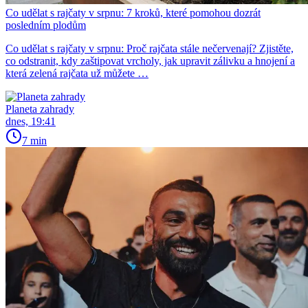
Co udělat s rajčaty v srpnu: 7 kroků, které pomohou dozrát
posledním plodům
Co udělat s rajčaty v srpnu: Proč rajčata stále nečervenají? Zjistěte,
co odstranit, kdy zaštipovat vrcholy, jak upravit zálivku a hnojení a
která zelená rajčata už můžete …
Planeta zahrady
dnes, 19:41
7 min