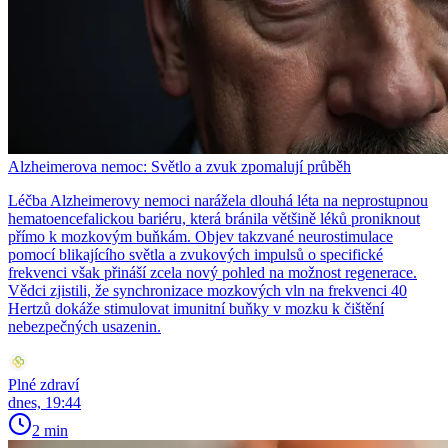
Alzheimerova nemoc: Světlo a zvuk zpomalují průběh
Léčba Alzheimerovy nemoci narážela dlouhá léta na neprostupnou
hematoencefalickou bariéru, která bránila většině léků proniknout
přímo k mozkovým buňkám. Objev takzvané neurostimulace
pomocí blikajícího světla a zvukových impulsů o specifické
frekvenci však přináší zcela nový pohled na možnost regenerace.
Vědci zjistili, že synchronizace mozkových vln na frekvenci 40
Hertzů dokáže stimulovat imunitní buňky v mozku k čištění
nebezpečných usazenin.
Plné zdraví
dnes, 19:44
2 min