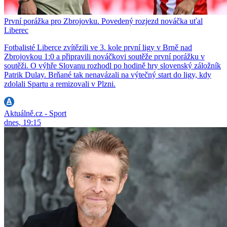
První porážka pro Zbrojovku. Povedený rozjezd nováčka uťal
Liberec
Fotbalisté Liberce zvítězili ve 3. kole první ligy v Brně nad
Zbrojovkou 1:0 a připravili nováčkovi soutěže první porážku v
soutěži. O výhře Slovanu rozhodl po hodině hry slovenský záložník
Patrik Dulay. Brňané tak nenavázali na výtečný start do ligy, kdy
zdolali Spartu a remizovali v Plzni.
Aktuálně.cz - Sport
dnes, 19:15