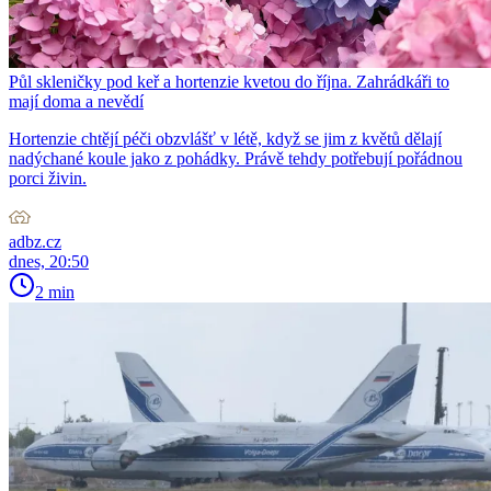
Půl skleničky pod keř a hortenzie kvetou do října. Zahrádkáři to
mají doma a nevědí
Hortenzie chtějí péči obzvlášť v létě, když se jim z květů dělají
nadýchané koule jako z pohádky. Právě tehdy potřebují pořádnou
porci živin.
adbz.cz
dnes, 20:50
2 min