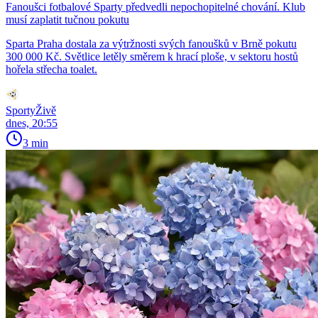
Fanoušci fotbalové Sparty předvedli nepochopitelné chování. Klub
musí zaplatit tučnou pokutu
Sparta Praha dostala za výtržnosti svých fanoušků v Brně pokutu
300 000 Kč. Světlice letěly směrem k hrací ploše, v sektoru hostů
hořela střecha toalet.
SportyŽivě
dnes, 20:55
3 min