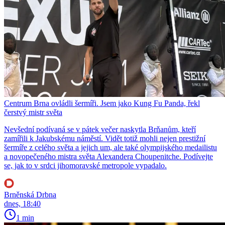
Centrum Brna ovládli šermíři. Jsem jako Kung Fu Panda, řekl
čerstvý mistr světa
Nevšední podívaná se v pátek večer naskytla Brňanům, kteří
zamířili k Jakubskému náměstí. Vidět totiž mohli nejen prestižní
šermíře z celého světa a jejich um, ale také olympijského medailistu
a novopečeného mistra světa Alexandera Choupenitche. Podívejte
se, jak to v srdci jihomoravské metropole vypadalo.
Brněnská Drbna
dnes, 18:40
1 min