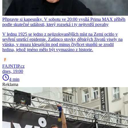
Připravte si kapesníky. V sobotu ve 20:00 vysílá Prima MAX příběh
podle skutečné události, který rozseká i ty nejtvrdší povahy
V lednu 1925 se jedno z nejizolovanějších míst na Zemi ocitlo v
sevření smrtící epidemie. Zatímco stovky dětských životů visely na
vlásku, v mrazu klesajícím pod minus čtyřicet stupňů se zrodil
hrdina, jehož jméno mělo být vymazáno z historie.
FAJNTIP.cz
dnes, 19:00
4 min
Reklama