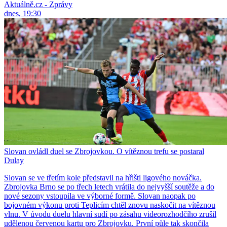
Aktuálně.cz - Zprávy
dnes, 19:30
Slovan ovládl duel se Zbrojovkou. O vítěznou trefu se postaral
Dulay
Slovan se ve třetím kole představil na hřišti ligového nováčka.
Zbrojovka Brno se po třech letech vrátila do nejvyšší soutěže a do
nové sezony vstoupila ve výborné formě. Slovan naopak po
bojovném výkonu proti Teplicím chtěl znovu naskočit na vítěznou
vlnu. V úvodu duelu hlavní sudí po zásahu videorozhodčího zrušil
udělenou červenou kartu pro Zbrojovku. První půle tak skončila