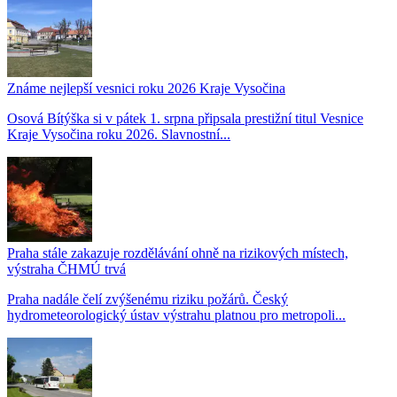
Známe nejlepší vesnici roku 2026 Kraje Vysočina
Osová Bítýška si v pátek 1. srpna připsala prestižní titul Vesnice
Kraje Vysočina roku 2026. Slavnostní...
Praha stále zakazuje rozdělávání ohně na rizikových místech,
výstraha ČHMÚ trvá
Praha nadále čelí zvýšenému riziku požárů. Český
hydrometeorologický ústav výstrahu platnou pro metropoli...