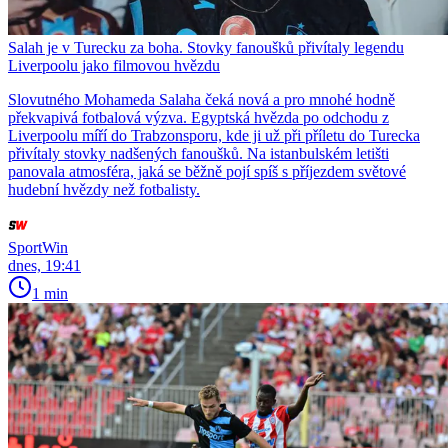
Salah je v Turecku za boha. Stovky fanoušků přivítaly legendu
Liverpoolu jako filmovou hvězdu
Slovutného Mohameda Salaha čeká nová a pro mnohé hodně
překvapivá fotbalová výzva. Egyptská hvězda po odchodu z
Liverpoolu míří do Trabzonsporu, kde ji už při příletu do Turecka
přivítaly stovky nadšených fanoušků. Na istanbulském letišti
panovala atmosféra, jaká se běžně pojí spíš s příjezdem světové
hudební hvězdy než fotbalisty.
SportWin
dnes, 19:41
1 min