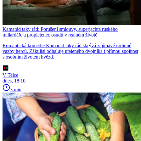
Kamarád taky rád: Porušení smlouvy, superjachta ruského
miliardáře a propletenec osudů v reálném životě
Romantická komedie Kamarád taky rád skrývá zajímavé rodinné
vazby herců. Zákulisí odhaluje utajeného dvojníka i přímou spojitost
s osobním životem hvězd.
V Telce
dnes, 18:10
3 min