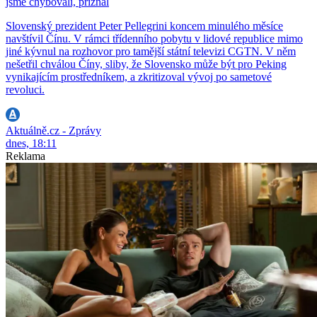
jsme chybovali, přiznal
Slovenský prezident Peter Pellegrini koncem minulého měsíce
navštívil Čínu. V rámci třídenního pobytu v lidové republice mimo
jiné kývnul na rozhovor pro tamější státní televizi CGTN. V něm
nešetřil chválou Číny, sliby, že Slovensko může být pro Peking
vynikajícím prostředníkem, a zkritizoval vývoj po sametové
revoluci.
Aktuálně.cz - Zprávy
dnes, 18:11
Reklama