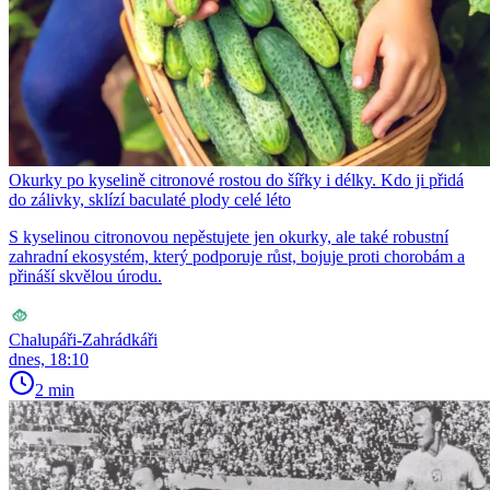
Okurky po kyselině citronové rostou do šířky i délky. Kdo ji přidá
do zálivky, sklízí baculaté plody celé léto
S kyselinou citronovou nepěstujete jen okurky, ale také robustní
zahradní ekosystém, který podporuje růst, bojuje proti chorobám a
přináší skvělou úrodu.
Chalupáři-Zahrádkáři
dnes, 18:10
2 min