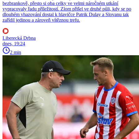
bezbrankově, přesto si oba celky ve velmi náročném utkání
vypracovaly řadu příležitostí. Zlom přišel ve druhé půli, kdy se po
dlouhém vhazování dostal k hlavičce Patrik Dulay a Slovanu tak
zařídil jedinou a zároveň vítěznou trefu.
Liberecká Drbna
dnes, 19:24
2 min