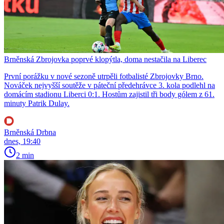
Brněnská Zbrojovka poprvé klopýtla, doma nestačila na Liberec
První porážku v nové sezoně utrpěli fotbalisté Zbrojovky Brno.
Nováček nejvyšší soutěže v páteční předehrávce 3. kola podlehl na
domácím stadionu Liberci 0:1. Hostům zajistil tři body gólem z 61.
minuty Patrik Dulay.
Brněnská Drbna
dnes, 19:40
2 min