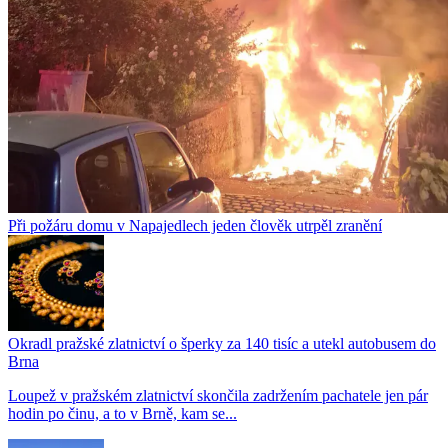
Při požáru domu v Napajedlech jeden člověk utrpěl zranění
Okradl pražské zlatnictví o šperky za 140 tisíc a utekl autobusem do
Brna
Loupež v pražském zlatnictví skončila zadržením pachatele jen pár
hodin po činu, a to v Brně, kam se...