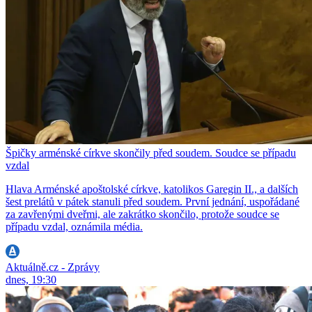
Špičky arménské církve skončily před soudem. Soudce se případu
vzdal
Hlava Arménské apoštolské církve, katolikos Garegin II., a dalších
šest prelátů v pátek stanuli před soudem. První jednání, uspořádané
za zavřenými dveřmi, ale zakrátko skončilo, protože soudce se
případu vzdal, oznámila média.
Aktuálně.cz - Zprávy
dnes, 19:30