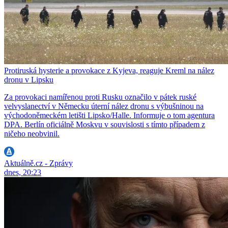
Protiruská hysterie a provokace z Kyjeva, reaguje Kreml na nález
dronu v Lipsku
Za provokaci namířenou proti Rusku označilo v pátek ruské
velvyslanectví v Německu úterní nález dronu s výbušninou na
východoněmeckém letišti Lipsko/Halle. Informuje o tom agentura
DPA. Berlín oficiálně Moskvu v souvislosti s tímto případem z
ničeho neobvinil.
Aktuálně.cz - Zprávy
dnes, 20:23