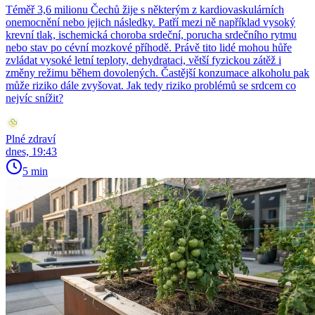
Téměř 3,6 milionu Čechů žije s některým z kardiovaskulárních
onemocnění nebo jejich následky. Patří mezi ně například vysoký
krevní tlak, ischemická choroba srdeční, porucha srdečního rytmu
nebo stav po cévní mozkové příhodě. Právě tito lidé mohou hůře
zvládat vysoké letní teploty, dehydrataci, větší fyzickou zátěž i
změny režimu během dovolených. Častější konzumace alkoholu pak
může riziko dále zvyšovat. Jak tedy riziko problémů se srdcem co
nejvíc snížit?
Plné zdraví
dnes, 19:43
5 min