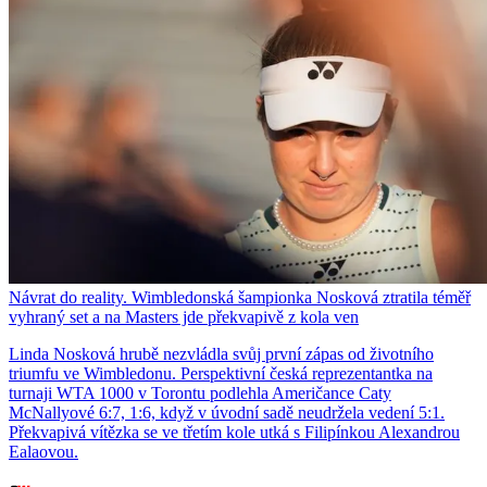
Návrat do reality. Wimbledonská šampionka Nosková ztratila téměř
vyhraný set a na Masters jde překvapivě z kola ven
Linda Nosková hrubě nezvládla svůj první zápas od životního
triumfu ve Wimbledonu. Perspektivní česká reprezentantka na
turnaji WTA 1000 v Torontu podlehla Američance Caty
McNallyové 6:7, 1:6, když v úvodní sadě neudržela vedení 5:1.
Překvapivá vítězka se ve třetím kole utká s Filipínkou Alexandrou
Ealaovou.