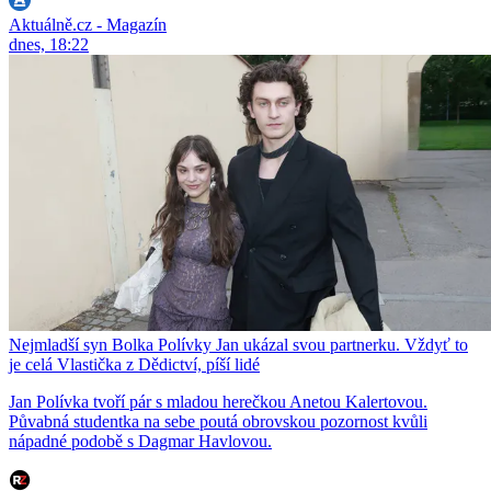
Aktuálně.cz - Magazín
dnes, 18:22
Nejmladší syn Bolka Polívky Jan ukázal svou partnerku. Vždyť to
je celá Vlastička z Dědictví, píší lidé
Jan Polívka tvoří pár s mladou herečkou Anetou Kalertovou.
Půvabná studentka na sebe poutá obrovskou pozornost kvůli
nápadné podobě s Dagmar Havlovou.