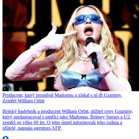
Producent, který proměnil Madonnu a získal s ní tři Grammy.
Zemřel William Orbit
Britský hudebník a producent William Orbit, držitel ceny Grammy,
který spolupracoval s umělci jako Madonna, Britney Spears a U2,
zemřel ve věku 69 let. O jeho úmrtí informovali jeho rodina a
přátelé, napsala agentura AFP.