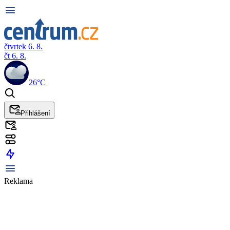
čtvrtek 6. 8.
čt 6. 8.
26°C
Přihlášení
Reklama