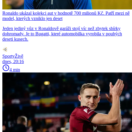
Ronaldo ukázal kolekci aut v hodnotě 700 milionů Kč. Patří mezi ně
model, kterých vzniklo jen deset
Jeden jediný vůz v Ronaldově garáži stojí víc než zbytek sbírky
dohromady. Je to Bugatti, které automobilka vyrobila v pouhých
deseti kusech.
SportyŽivě
dnes, 20:16
4 min