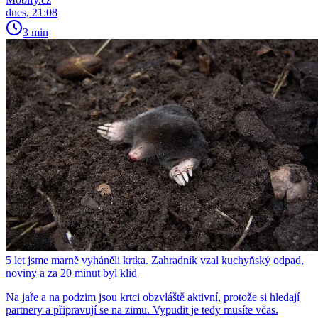
dnes, 21:08
3 min
5 let jsme marně vyháněli krtka. Zahradník vzal kuchyňský odpad,
noviny a za 20 minut byl klid
Na jaře a na podzim jsou krtci obzvláště aktivní, protože si hledají
partnery a připravují se na zimu. Vypudit je tedy musíte včas.