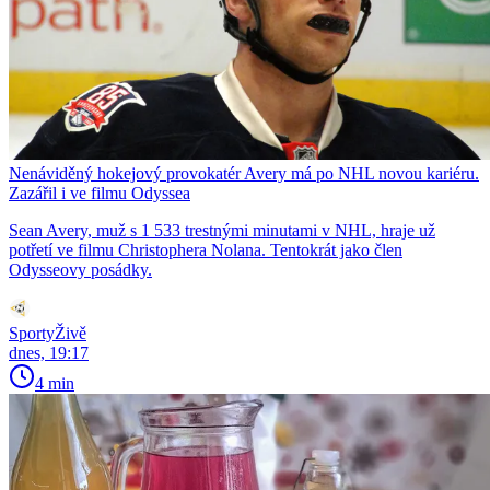
Nenáviděný hokejový provokatér Avery má po NHL novou kariéru.
Zazářil i ve filmu Odyssea
Sean Avery, muž s 1 533 trestnými minutami v NHL, hraje už
potřetí ve filmu Christophera Nolana. Tentokrát jako člen
Odysseovy posádky.
SportyŽivě
dnes, 19:17
4 min