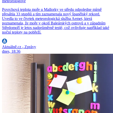
meteorologové
Povrchová teplota moře u Mallorky ve středu odpoledne mírně
přesáhla 33 stupňů a tím zaznamenala nový španělský rekord.
Uvedla to ve čtvrtek meteorologická služba Aemet, která
poznamenala, že moře v okolí Baleárských ostrovů a v západním
Středomoří je letos nadprůměrně teplé, což ovlivňuje například také
noční teploty na pobřeží.
Aktuálně.cz - Zprávy
dnes, 18:36