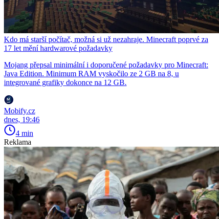
Kdo má starší počítač, možná si už nezahraje. Minecraft poprvé za
17 let mění hardwarové požadavky
Mojang přepsal minimální i doporučené požadavky pro Minecraft:
Java Edition. Minimum RAM vyskočilo ze 2 GB na 8, u
integrované grafiky dokonce na 12 GB.
Mobify.cz
dnes, 19:46
4 min
Reklama