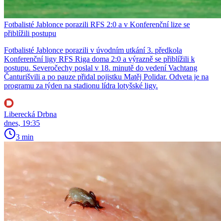
Fotbalisté Jablonce porazili RFS 2:0 a v Konferenční lize se
přiblížili postupu
Fotbalisté Jablonce porazili v úvodním utkání 3. předkola
Konferenční ligy RFS Riga doma 2:0 a výrazně se přiblížili k
postupu. Severočechy poslal v 18. minutě do vedení Vachtang
Čanturišvili a po pauze přidal pojistku Matěj Polidar. Odveta je na
programu za týden na stadionu lídra lotyšské ligy.
Liberecká Drbna
dnes, 19:35
3 min