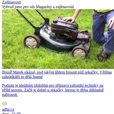
Zajímavosti
Vybrali jsme pro vás
Magazíny a zajímavosti
Brusíř Marek ukázal, pod jakým úhlem brousit nůž sekačky. Většina
zahrádkářů to dělá špatně
Podzim je ideálním obdobím pro přípravu zahradní techniky na
příští sezonu. Začít je dobré u sekačky, kterou je třeba důkladně
nabrousit.
adbz.cz
dnes, 21:39