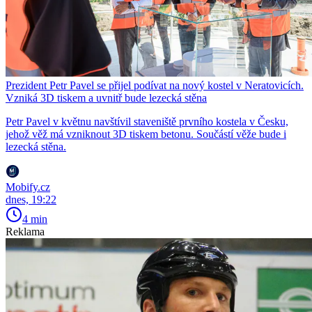
Prezident Petr Pavel se přijel podívat na nový kostel v Neratovicích.
Vzniká 3D tiskem a uvnitř bude lezecká stěna
Petr Pavel v květnu navštívil staveniště prvního kostela v Česku,
jehož věž má vzniknout 3D tiskem betonu. Součástí věže bude i
lezecká stěna.
Mobify.cz
dnes, 19:22
4 min
Reklama