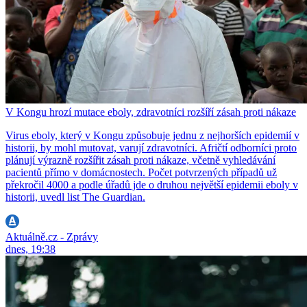
V Kongu hrozí mutace eboly, zdravotníci rozšíří zásah proti nákaze
Virus eboly, který v Kongu způsobuje jednu z nejhorších epidemií v
historii, by mohl mutovat, varují zdravotníci. Afričtí odborníci proto
plánují výrazně rozšířit zásah proti nákaze, včetně vyhledávání
pacientů přímo v domácnostech. Počet potvrzených případů už
překročil 4000 a podle úřadů jde o druhou největší epidemii eboly v
historii, uvedl list The Guardian.
Aktuálně.cz - Zprávy
dnes, 19:38