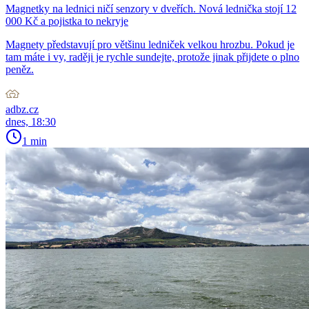
Magnetky na lednici ničí senzory v dveřích. Nová lednička stojí 12
000 Kč a pojistka to nekryje
Magnety představují pro většinu ledniček velkou hrozbu. Pokud je
tam máte i vy, raději je rychle sundejte, protože jinak přijdete o plno
peněz.
adbz.cz
dnes, 18:30
1 min