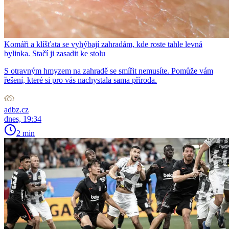
Komáři a klíšťata se vyhýbají zahradám, kde roste tahle levná
bylinka. Stačí ji zasadit ke stolu
S otravným hmyzem na zahradě se smířit nemusíte. Pomůže vám
řešení, které si pro vás nachystala sama příroda.
adbz.cz
dnes, 19:34
2 min