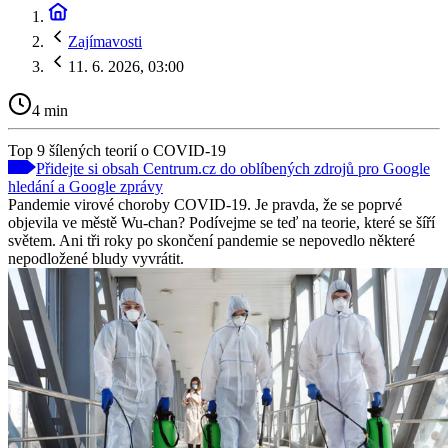
Zajímavosti
11. 6. 2026, 03:00
4 min
Top 9 šílených teorií o COVID-19
Přidejte si obsah Centrum.cz do oblíbených zdrojů pro Google
hledání a Google zprávy
Pandemie virové choroby COVID-19. Je pravda, že se poprvé
objevila ve městě Wu-chan? Podívejme se teď na teorie, které se šíří
světem. Ani tři roky po skončení pandemie se nepovedlo některé
nepodložené bludy vyvrátit.