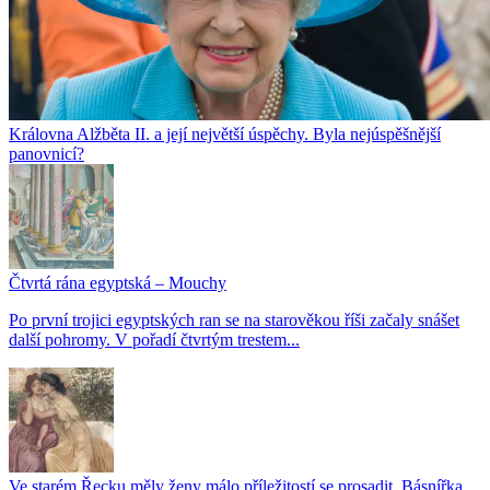
Královna Alžběta II. a její největší úspěchy. Byla nejúspěšnější
panovnicí?
Čtvrtá rána egyptská – Mouchy
Po první trojici egyptských ran se na starověkou říši začaly snášet
další pohromy. V pořadí čtvrtým trestem...
Ve starém Řecku měly ženy málo příležitostí se prosadit. Básnířka