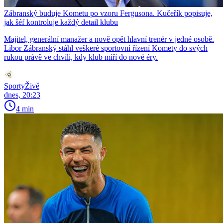
Zábranský buduje Kometu po vzoru Fergusona. Kučeřík popisuje,
jak šéf kontroluje každý detail klubu
Majitel, generální manažer a nově opět hlavní trenér v jedné osobě.
Libor Zábranský stáhl veškeré sportovní řízení Komety do svých
rukou právě ve chvíli, kdy klub míří do nové éry.
SportyŽivě
dnes, 20:23
4 min