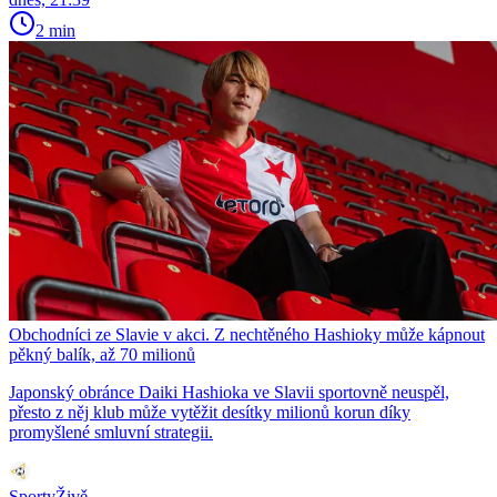
2 min
Obchodníci ze Slavie v akci. Z nechtěného Hashioky může kápnout
pěkný balík, až 70 milionů
Japonský obránce Daiki Hashioka ve Slavii sportovně neuspěl,
přesto z něj klub může vytěžit desítky milionů korun díky
promyšlené smluvní strategii.
SportyŽivě