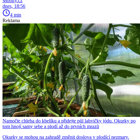
Mobify.cz
dnes, 18:56
4 min
Reklama
Namočte chleba do kbelíku a přidejte půl lahvičky jódu. Okurky po
tom hnojí samy sebe a plodí až do prvních mrazů
Okurky se mohou na zahradě změnit doslova v plodící nezmary.