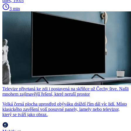
dnes, 19:03
3 min
Televize přivrtaná ke zdi i postavená na skříňce už Čechy štve. Našli
mnohem zajímavější řešení, které neruší prostor
Velká černá plocha uprostřed obýváku dráždí čím dál víc lidí. Místo
klasického zavěšení volí posuvné panely, lamely nebo televizor,
který se tváří jako obraz.