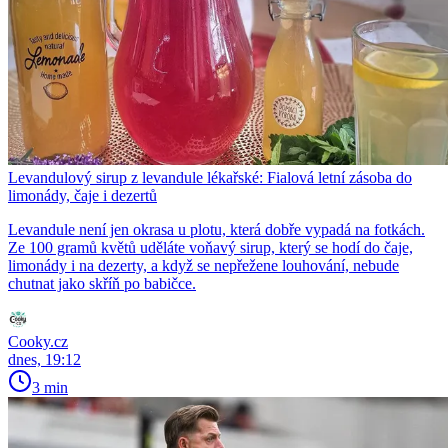
Levandulový sirup z levandule lékařské: Fialová letní zásoba do
limonády, čaje i dezertů
Levandule není jen okrasa u plotu, která dobře vypadá na fotkách.
Ze 100 gramů květů uděláte voňavý sirup, který se hodí do čaje,
limonády i na dezerty, a když se nepřežene louhování, nebude
chutnat jako skříň po babičce.
Cooky.cz
dnes, 19:12
3 min