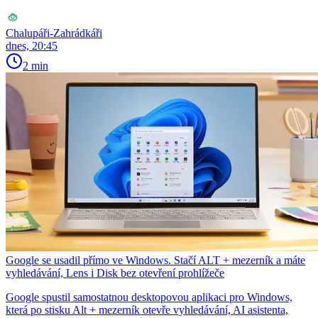
Chalupáři-Zahrádkáři
dnes, 20:45
2 min
Google se usadil přímo ve Windows. Stačí ALT + mezerník a máte
vyhledávání, Lens i Disk bez otevření prohlížeče
Google spustil samostatnou desktopovou aplikaci pro Windows,
která po stisku Alt + mezerník otevře vyhledávání, AI asistenta,