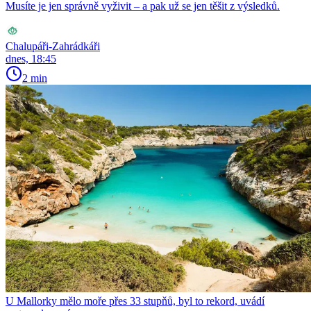
Musíte je jen správně vyživit – a pak už se jen těšit z výsledků.
Chalupáři-Zahrádkáři
dnes, 18:45
2 min
U Mallorky mělo moře přes 33 stupňů, byl to rekord, uvádí