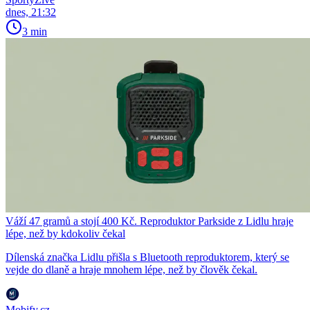
dnes, 21:32
3 min
Váží 47 gramů a stojí 400 Kč. Reproduktor Parkside z Lidlu hraje
lépe, než by kdokoliv čekal
Dílenská značka Lidlu přišla s Bluetooth reproduktorem, který se
vejde do dlaně a hraje mnohem lépe, než by člověk čekal.
Mobify.cz