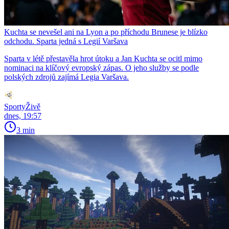
Kuchta se nevešel ani na Lyon a po příchodu Brunese je blízko
odchodu. Sparta jedná s Legií Varšava
Sparta v létě přestavěla hrot útoku a Jan Kuchta se ocitl mimo
nominaci na klíčový evropský zápas. O jeho služby se podle
polských zdrojů zajímá Legia Varšava.
SportyŽivě
dnes, 19:57
3 min