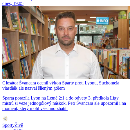
dnes, 19:05
Glosátor Švancara ocenil výkon Sparty proti Lyonu, Suchomela
vlastňák ale nazval šíleným gólem
Sparta porazila Lyon na Letné 2:1 a do odvety 3. předkola Ligy
mistrů si veze jednogólový náskok. Petr Švancara ale upozornil i na
moment, který mohl všechno zhatit.
SportyŽivě