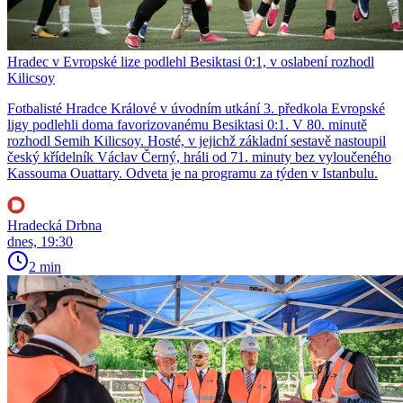
Hradec v Evropské lize podlehl Besiktasi 0:1, v oslabení rozhodl
Kilicsoy
Fotbalisté Hradce Králové v úvodním utkání 3. předkola Evropské
ligy podlehli doma favorizovanému Besiktasi 0:1. V 80. minutě
rozhodl Semih Kilicsoy. Hosté, v jejichž základní sestavě nastoupil
český křídelník Václav Černý, hráli od 71. minuty bez vyloučeného
Kassouma Ouattary. Odveta je na programu za týden v Istanbulu.
Hradecká Drbna
dnes, 19:30
2 min