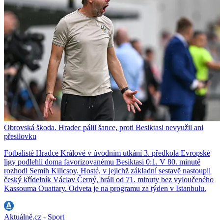
Obrovská škoda. Hradec pálil šance, proti Besiktasi nevyužil ani
přesilovku
Fotbalisté Hradce Králové v úvodním utkání 3. předkola Evropské
ligy podlehli doma favorizovanému Besiktasi 0:1. V 80. minutě
rozhodl Semih Kilicsoy. Hosté, v jejichž základní sestavě nastoupil
český křídelník Václav Černý, hráli od 71. minuty bez vyloučeného
Kassouma Ouattary. Odveta je na programu za týden v Istanbulu.
Aktuálně.cz - Sport