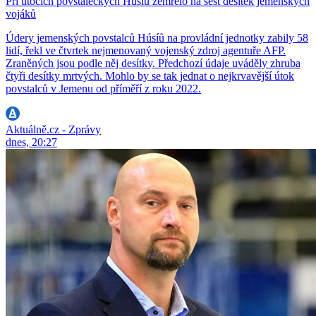
Při útocích povstaleckých Húsíů zemřelo na šest desítek jemenských
vojáků
Údery jemenských povstalců Húsíů na provládní jednotky zabily 58
lidí, řekl ve čtvrtek nejmenovaný vojenský zdroj agentuře AFP.
Zraněných jsou podle něj desítky. Předchozí údaje uváděly zhruba
čtyři desítky mrtvých. Mohlo by se tak jednat o nejkrvavější útok
povstalců v Jemenu od příměří z roku 2022.
Aktuálně.cz - Zprávy
dnes, 20:27