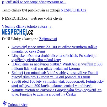
jejichž stáří se odhaduje přinejmenším na...
Tento článek byl publikován ze zdrojů
NESPECHEJ.cz
NESPECHEJ.cz - web pro volné chvíle
Všechny články tohoto autora →
Další články z kategorie
Zajímavosti
Kosmický tanec smrti: Za 100 let otřese vesmírem srážka
gigantů, co čeká Zemi
Libyjské město má druhé ulice na střechách. Po staletí je
využívaly především místní ženy
„Děkujeme za nedávnou platbu.“ WinRAR si vystřelil z 500
milionů lidí, kteří mu nikdy nedali ani korunu
Zedníci jsou minulostí: 3 lidé s tablety postavili ve Francii
bytový dům pro 12 rodin za 34 dní pomocí 3D tisku
Sověti před 100 lety vymysleli vlak budoucnosti. Futuristický
stroj měl jezdit 300 km/h, nakonec zmizel v archivech
Namiřte telefon na cokoliv a Google vám česky vysvětlí, co
to je. Funguje to zdarma a odteď i v Česku
Zobrazit více