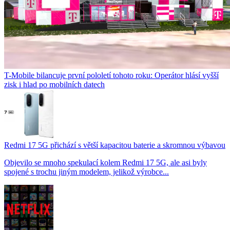
T-Mobile bilancuje první pololetí tohoto roku: Operátor hlásí vyšší
zisk i hlad po mobilních datech
Redmi 17 5G přichází s větší kapacitou baterie a skromnou výbavou
Objevilo se mnoho spekulací kolem Redmi 17 5G, ale asi byly
spojené s trochu jiným modelem, jelikož výrobce...