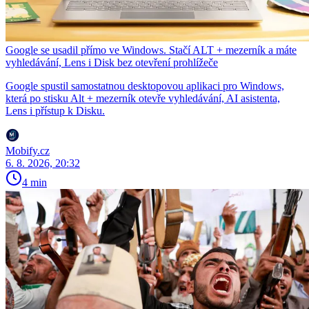
Google se usadil přímo ve Windows. Stačí ALT + mezerník a máte
vyhledávání, Lens i Disk bez otevření prohlížeče
Google spustil samostatnou desktopovou aplikaci pro Windows,
která po stisku Alt + mezerník otevře vyhledávání, AI asistenta,
Lens i přístup k Disku.
Mobify.cz
6. 8. 2026, 20:32
4 min