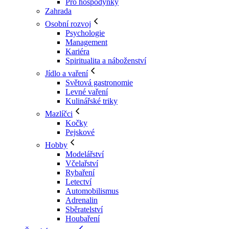
Pro hospodyňky
Zahrada
Osobní rozvoj
Psychologie
Management
Kariéra
Spiritualita a náboženství
Jídlo a vaření
Světová gastronomie
Levné vaření
Kulinářské triky
Mazlíčci
Kočky
Pejskové
Hobby
Modelářství
Včelařství
Rybaření
Letectví
Automobilismus
Adrenalin
Sběratelství
Houbaření