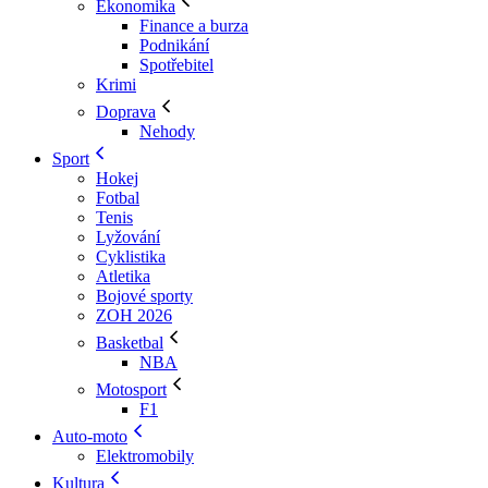
Ekonomika
Finance a burza
Podnikání
Spotřebitel
Krimi
Doprava
Nehody
Sport
Hokej
Fotbal
Tenis
Lyžování
Cyklistika
Atletika
Bojové sporty
ZOH 2026
Basketbal
NBA
Motosport
F1
Auto-moto
Elektromobily
Kultura