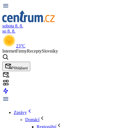
sobota 8. 8.
so 8. 8.
23°C
Internet
Firmy
Recepty
Slovníky
Přihlášení
Zprávy
Domácí
Regionální