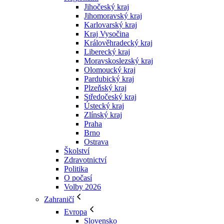
Jihočeský kraj
Jihomoravský kraj
Karlovarský kraj
Kraj Vysočina
Králověhradecký kraj
Liberecký kraj
Moravskoslezský kraj
Olomoucký kraj
Pardubický kraj
Plzeňský kraj
Středočeský kraj
Ústecký kraj
Zlínský kraj
Praha
Brno
Ostrava
Školství
Zdravotnictví
Politika
O počasí
Volby 2026
Zahraničí
Evropa
Slovensko