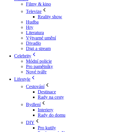
Filmy & kino
Televize
Reality show
Hudba
Hry
Literatura
Výtvarné umění
Divadlo
Digi a stream
Celebrity
Módní policie
Pro pamětníky
Nové tváře
Lifestyle
Cestování
Destinace
Rady na cesty
Bydlení
Interiery
Rady do domu
DIY
Pro kutily