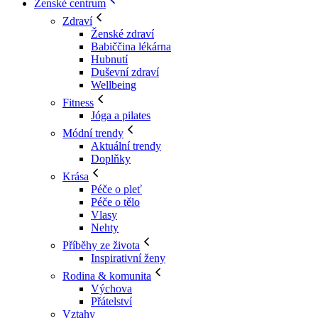
Ženské centrum
Zdraví
Ženské zdraví
Babiččina lékárna
Hubnutí
Duševní zdraví
Wellbeing
Fitness
Jóga a pilates
Módní trendy
Aktuální trendy
Doplňky
Krása
Péče o pleť
Péče o tělo
Vlasy
Nehty
Příběhy ze života
Inspirativní ženy
Rodina & komunita
Výchova
Přátelství
Vztahy