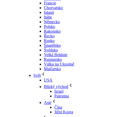
Francie
Chorvatsko
Island
Itálie
Německo
Polsko
Rakousko
Řecko
Rusko
Španělsko
Švédsko
Velká Británie
Rumunsko
Válka na Ukrajině
Maďarsko
Svět
USA
Blízký východ
Izrael
Palestina
Asie
Čína
Jižní Korea