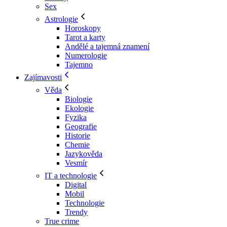
Sex
Astrologie
Horoskopy
Tarot a karty
Andělé a tajemná znamení
Numerologie
Tajemno
Zajímavosti
Věda
Biologie
Ekologie
Fyzika
Geografie
Historie
Chemie
Jazykověda
Vesmír
IT a technologie
Digital
Mobil
Technologie
Trendy
True crime