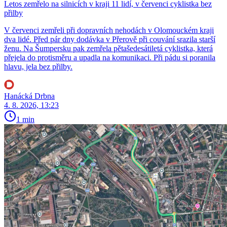
Letos zemřelo na silnicích v kraji 11 lidí, v červenci cyklistka bez
přilby
V červenci zemřeli při dopravních nehodách v Olomouckém kraji
dva lidé. Před pár dny dodávka v Přerově při couvání srazila starší
ženu. Na Šumpersku pak zemřela pětašedesátiletá cyklistka, která
přejela do protisměru a upadla na komunikaci. Při pádu si poranila
hlavu, jela bez přilby.
Hanácká Drbna
4. 8. 2026, 13:23
1 min