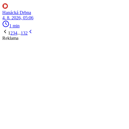
Hanácká Drbna
4. 8. 2026, 05:06
1 min
1
2
3
4
...
132
Reklama