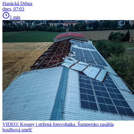
Hanácká Drbna
dnes, 07:03
1 min
VIDEO: Kroupy i stržená fotovoltaika. Šumpersko zasáhla
bouřková smršť