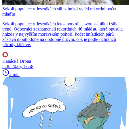
Sokolí populace v Jeseníkách sílí, z hnízd vylétl rekordní počet
mláďat
Sokolí populace v Jeseníkách letos potvrdila svou stabilitu i sílící
trend. Odborníci zaznamenali rekordních 46 mláďat, která opustila
hnízda v nejvyšším moravském pohoří. Počet hnízdících párů
zůstává dlouhodobě na obdobné úrovni, což je podle ochránců
přírody klíčové.
Hanácká Drbna
5. 8. 2026, 17:58
2 min