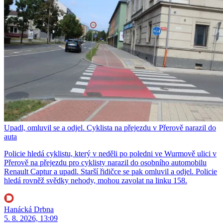
Upadl, omluvil se a odjel. Cyklista na přejezdu v Přerově narazil do
auta
Policie hledá cyklistu, který v neděli po poledni ve Wurmově ulici v
Přerově na přejezdu pro cyklisty narazil do osobního automobilu
Renault Captur a upadl. Starší řidičce se pak omluvil a odjel. Policie
hledá rovněž svědky nehody, mohou zavolat na linku 158.
Hanácká Drbna
5. 8. 2026, 13:09