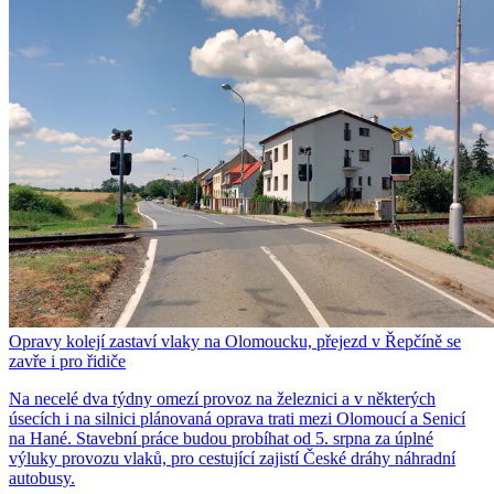
Opravy kolejí zastaví vlaky na Olomoucku, přejezd v Řepčíně se
zavře i pro řidiče
Na necelé dva týdny omezí provoz na železnici a v některých
úsecích i na silnici plánovaná oprava trati mezi Olomoucí a Senicí
na Hané. Stavební práce budou probíhat od 5. srpna za úplné
výluky provozu vlaků, pro cestující zajistí České dráhy náhradní
autobusy.