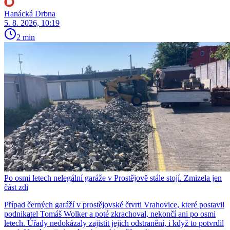
Hanácká Drbna
5. 8. 2026, 10:19
2 min
Po osmi letech nelegální garáže v Prostějově stále stojí. Zmizela jen
část zdi
Případ černých garáží v prostějovské čtvrti Vrahovice, které postavil
podnikatel Tomáš Wolker a poté zkrachoval, nekončí ani po osmi
letech. Úřady nedokázaly zajistit jejich odstranění, i když to potvrdil