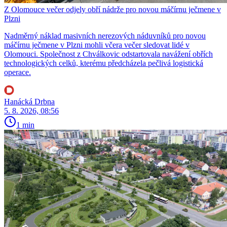
Z Olomouce večer odjely obří nádrže pro novou máčírnu ječmene v
Plzni
Nadměrný náklad masivních nerezových náduvníků pro novou
máčírnu ječmene v Plzni mohli včera večer sledovat lidé v
Olomouci. Společnost z Chválkovic odstartovala navážení obřích
technologických celků, kterému předcházela pečlivá logistická
operace.
Hanácká Drbna
5. 8. 2026, 08:56
1 min