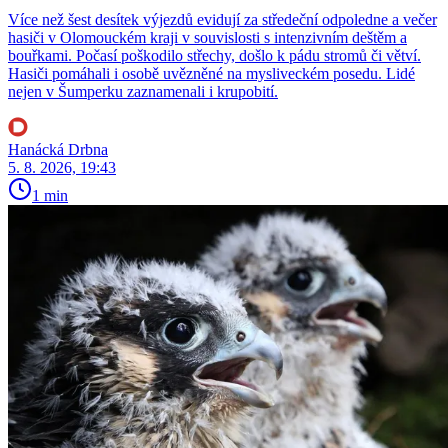
Více než šest desítek výjezdů evidují za středeční odpoledne a večer
hasiči v Olomouckém kraji v souvislosti s intenzivním deštěm a
bouřkami. Počasí poškodilo střechy, došlo k pádu stromů či větví.
Hasiči pomáhali i osobě uvězněné na mysliveckém posedu. Lidé
nejen v Šumperku zaznamenali i krupobití.
Hanácká Drbna
5. 8. 2026, 19:43
1 min