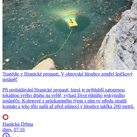
Tragédie v Hranické propasti. V obrovské hloubce zemřel špičkový
potápěč
Při probádávání Hranické propasti, která je nejhlubší zatopenou
lokalitou svého druhu na světě, vyhasl život elitního jeskynního
potápěče. Kolegové z průzkumného týmu s ním ve středu ztratili
kontakt a jeho tělo našli až před půlnocí v hloubce takřka 200 metrů.
Hanácká Drbna
dnes, 07:16