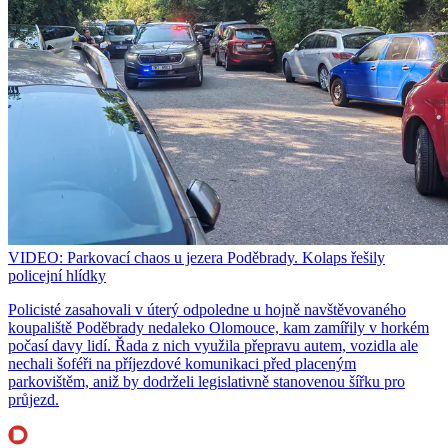
VIDEO: Parkovací chaos u jezera Poděbrady. Kolaps řešily
policejní hlídky
Policisté zasahovali v úterý odpoledne u hojně navštěvovaného
koupaliště Poděbrady nedaleko Olomouce, kam zamířily v horkém
počasí davy lidí. Řada z nich využila přepravu autem, vozidla ale
nechali šoféři na příjezdové komunikaci před placeným
parkovištěm, aniž by dodrželi legislativně stanovenou šířku pro
průjezd.