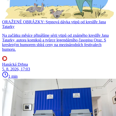
ORAŽENÉ OBRÁZKY: Srpnová dávka vtipů od kreslíře Jana
Tatarky
Na začátku měsíce přinášíme sérii vtipů od známého kreslíře Jana
Tatarky, autora komiksů a tvůrce legendárního časopisu Oraz. S
kresleným humorem sbírá ceny na mezinárodních festivalech
humoru.
Hanácká Drbna
5. 8. 2026, 17:03
1 min