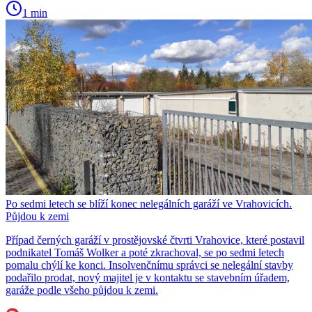
1 min
Po sedmi letech se blíží konec nelegálních garáží ve Vrahovicích.
Půjdou k zemi
Případ černých garáží v prostějovské čtvrti Vrahovice, které postavil
podnikatel Tomáš Wolker a poté zkrachoval, se po sedmi letech
pomalu chýlí ke konci. Insolvenčnímu správci se nelegální stavby
podařilo prodat, nový majitel je v kontaktu se stavebním úřadem,
garáže podle všeho půjdou k zemi.