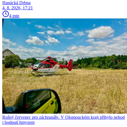
Hanácká Drbna
4. 8. 2026, 17:21
4 min
Rušný červenec pro záchranáře. V Olomouckém kraji přibylo nehod
i bodnutí hmyzem