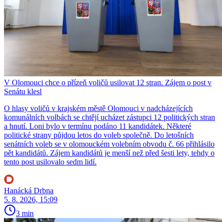
V Olomouci chce o přízeň voličů usilovat 12 stran. Zájem o post v
Senátu klesl
O hlasy voličů v krajském městě Olomouci v nadcházejících
komunálních volbách se chtějí ucházet zástupci 12 politických stran
a hnutí. Loni bylo v termínu podáno 11 kandidátek. Některé
politické strany půjdou letos do voleb společně. Do letošních
senátních voleb se v olomouckém volebním obvodu č. 66 přihlásilo
pět kandidátů. Zájem kandidátů je menší než před šesti lety, tehdy o
tento post usilovalo sedm lidí.
Hanácká Drbna
5. 8. 2026, 15:09
3 min