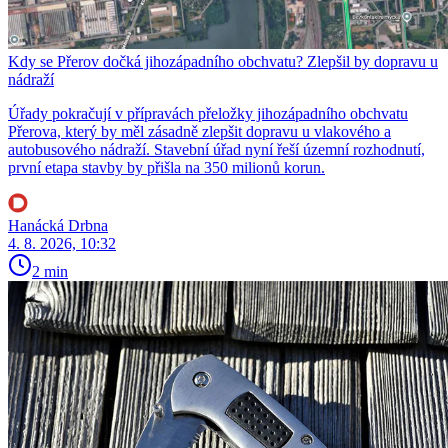
Kdy se Přerov dočká jihozápadního obchvatu? Zlepšil by dopravu u
nádraží
Úřady pokračují v přípravách přeložky jihozápadního obchvatu
Přerova, který by měl zásadně zlepšit dopravu u vlakového a
autobusového nádraží. Stavební úřad nyní řeší územní rozhodnutí,
první etapa stavby by přišla na 350 milionů korun.
Hanácká Drbna
4. 8. 2026, 10:32
2 min