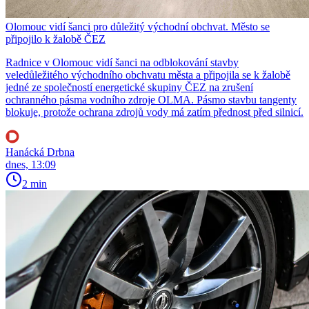
Olomouc vidí šanci pro důležitý východní obchvat. Město se
připojilo k žalobě ČEZ
Radnice v Olomouc vidí šanci na odblokování stavby
veledůležitého východního obchvatu města a připojila se k žalobě
jedné ze společností energetické skupiny ČEZ na zrušení
ochranného pásma vodního zdroje OLMA. Pásmo stavbu tangenty
blokuje, protože ochrana zdrojů vody má zatím přednost před silnicí.
Hanácká Drbna
dnes, 13:09
2 min