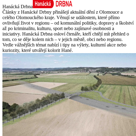
Hanácká Drbna
Články z Hanácké Drbny přinášejí aktuální dění z Olomouce a
celého Olomouckého kraje. Věnují se událostem, které přímo
ovlivňují život v regionu – od komunální politiky, dopravy a školství
až po kriminalitu, kulturu, sport nebo zajímavé osobnosti a
iniciativy. Hanácká Drbna osloví čtenáře, kteří chtějí mít přehled o
tom, co se děje kolem nich – v jejich městě, obci nebo regionu.
Vedle vážnějších témat nabízí i tipy na výlety, kulturní akce nebo
kuriozity, které utvářejí kolorit Hané.