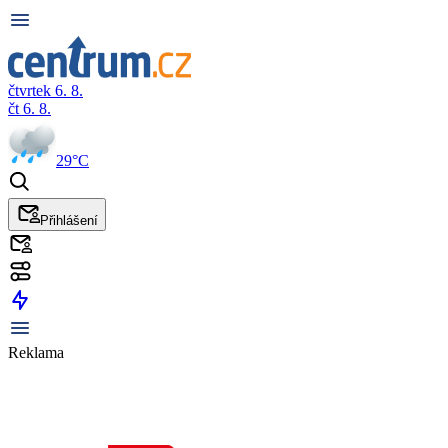
čtvrtek 6. 8.
čt 6. 8.
29°C
Přihlášení
Reklama