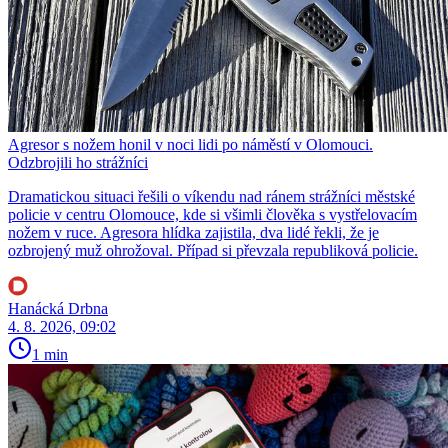
Agresor s nožem honil v noci lidi po náměstí v Olomouci.
Odzbrojili ho strážníci
Dramatickou situaci řešili o víkendu nad ránem strážníci městské
policie v centru Olomouce, kde si všimli člověka s vystřelovacím
nožem v ruce. Agresora hlídka zajistila, dva lidé řekli, že je
ozbrojený muž ohrožoval. Případ si převzala republiková policie.
Hanácká Drbna
4. 8. 2026, 09:02
1 min