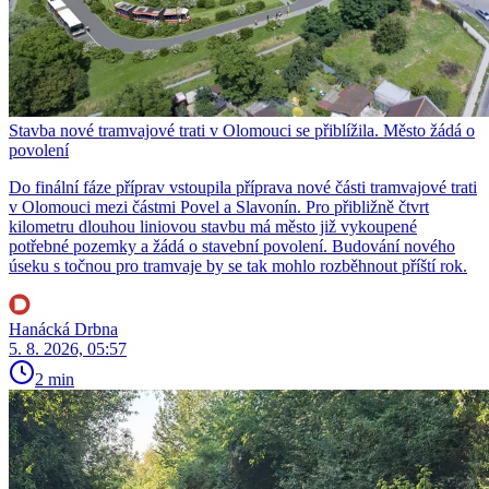
Stavba nové tramvajové trati v Olomouci se přiblížila. Město žádá o
povolení
Do finální fáze příprav vstoupila příprava nové části tramvajové trati
v Olomouci mezi částmi Povel a Slavonín. Pro přibližně čtvrt
kilometru dlouhou liniovou stavbu má město již vykoupené
potřebné pozemky a žádá o stavební povolení. Budování nového
úseku s točnou pro tramvaje by se tak mohlo rozběhnout příští rok.
Hanácká Drbna
5. 8. 2026, 05:57
2 min