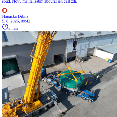
soud. Nový majitel zatím zboural jen část zdi.
Hanácká Drbna
5. 8. 2026, 09:42
3 min