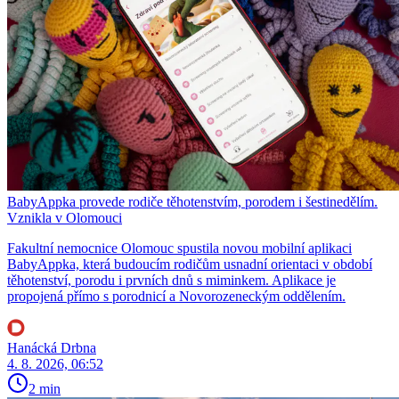
BabyAppka provede rodiče těhotenstvím, porodem i šestinedělím.
Vznikla v Olomouci
Fakultní nemocnice Olomouc spustila novou mobilní aplikaci
BabyAppka, která budoucím rodičům usnadní orientaci v období
těhotenství, porodu i prvních dnů s miminkem. Aplikace je
propojená přímo s porodnicí a Novorozeneckým oddělením.
Hanácká Drbna
4. 8. 2026, 06:52
2 min