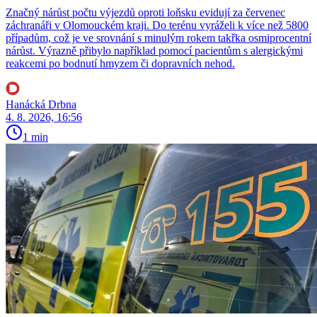
Značný nárůst počtu výjezdů oproti loňsku evidují za červenec
záchranáři v Olomouckém kraji. Do terénu vyráželi k více než 5800
případům, což je ve srovnání s minulým rokem takřka osmiprocentní
nárůst. Výrazně přibylo například pomocí pacientům s alergickými
reakcemi po bodnutí hmyzem či dopravních nehod.
Hanácká Drbna
4. 8. 2026, 16:56
1 min