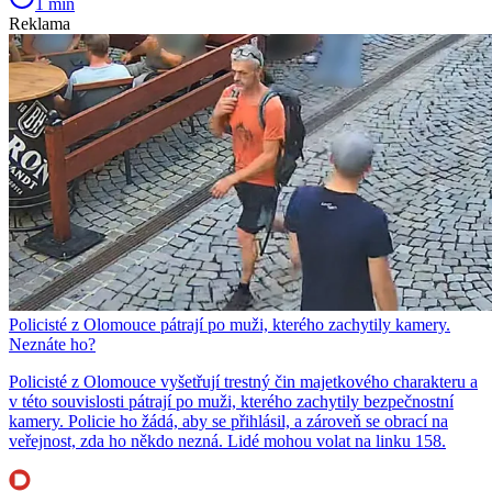
1 min
Reklama
Policisté z Olomouce pátrají po muži, kterého zachytily kamery.
Neznáte ho?
Policisté z Olomouce vyšetřují trestný čin majetkového charakteru a
v této souvislosti pátrají po muži, kterého zachytily bezpečnostní
kamery. Policie ho žádá, aby se přihlásil, a zároveň se obrací na
veřejnost, zda ho někdo nezná. Lidé mohou volat na linku 158.