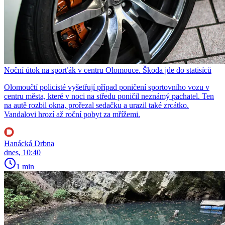
Noční útok na sporťák v centru Olomouce. Škoda jde do statisíců
Olomoučtí policisté vyšetřují případ poničení sportovního vozu v
centru města, které v noci na středu poničil neznámý pachatel. Ten
na autě rozbil okna, prořezal sedačku a urazil také zrcátko.
Vandalovi hrozí až roční pobyt za mřížemi.
Hanácká Drbna
dnes, 10:40
1 min