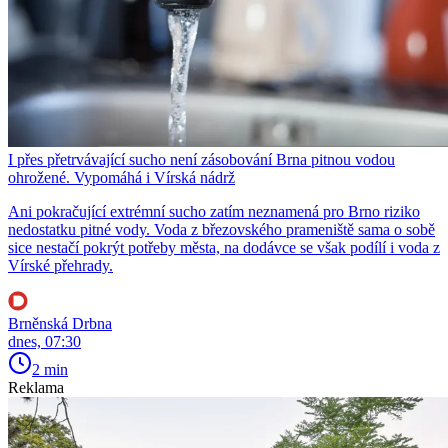
I přes přetrvávající sucho není zásobování Brna pitnou vodou
ohrožené. Vypomáhá i Vírská nádrž
Ani pokračující extrémní sucho zatím neznamená pro Brno riziko
nedostatku pitné vody. Voda z březovského prameniště sama o sobě
sice nestačí pokrýt potřeby města, na dodávce se však podílí i voda z
Vírské přehrady.
Brněnská Drbna
dnes, 07:30
2 min
Reklama