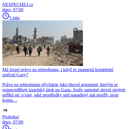
NESPECHEJ.cz
dnes, 07:00
5 min
Má Izrael právo na sebeobranu, i když to znamená kompletní
zničení Gazy?
Právo na sebeobranu slýcháme jako hlavní argument, kterým se
ospravedlňuje izraelský útok na Gazu. Jenže samotné slovní spojení
neříká nic o tom, jaké prostředky smí napadený stát použít, proti
komu…
Proboha!
dnes, 07:00