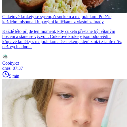
Cuketové krokety se sýrem, česnekem a majoránkou: Potěšte
každého mlsouna křupavými kuličkami z vlastní zahrady
Každé léto přijde ten moment, kdy cuketa přestane být vítaným
hostem a stane se výzvou. Cuketové krokety jsou odpovědí -
křupavé kuličky s majoránkou a česnekem, které zmizí z talíře dřív,
než vychladnou.
Cooky.cz
dnes, 07:37
5 min