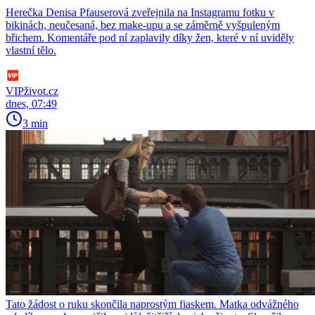
Herečka Denisa Pfauserová zveřejnila na Instagramu fotku v
bikinách, neučesaná, bez make-upu a se záměrně vyšpuleným
břichem. Komentáře pod ní zaplavily díky žen, které v ní uviděly
vlastní tělo.
VIPživot.cz
dnes, 07:49
3 min
Tato žádost o ruku skončila naprostým fiaskem. Matka odvážného