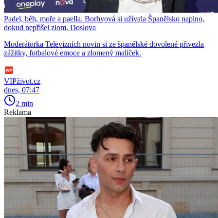
Padel, běh, moře a paella. Borhyová si užívala Španělsko naplno,
dokud nepřišel zlom. Doslova
Moderátorka Televizních novin si ze španělské dovolené přivezla
zážitky, fotbalové emoce a zlomený malíček.
VIPživot.cz
dnes, 07:47
2 min
Reklama