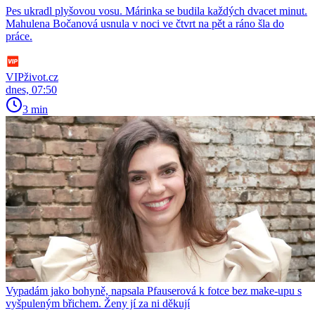
Pes ukradl plyšovou vosu. Márinka se budila každých dvacet minut.
Mahulena Bočanová usnula v noci ve čtvrt na pět a ráno šla do
práce.
VIPživot.cz
dnes, 07:50
3 min
Vypadám jako bohyně, napsala Pfauserová k fotce bez make-upu s
vyšpuleným břichem. Ženy jí za ni děkují