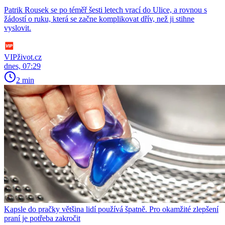
Patrik Rousek se po téměř šesti letech vrací do Ulice, a rovnou s
žádostí o ruku, která se začne komplikovat dřív, než ji stihne
vyslovit.
VIPživot.cz
dnes, 07:29
2 min
Kapsle do pračky většina lidí používá špatně. Pro okamžité zlepšení
praní je potřeba zakročit