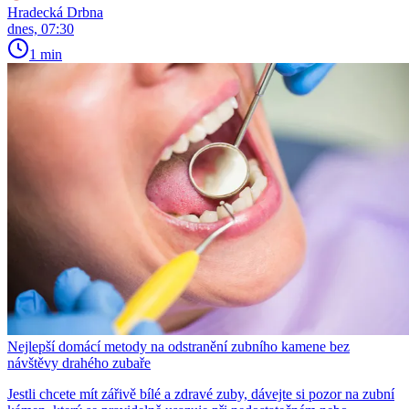
Hradecká Drbna
dnes, 07:30
1 min
Nejlepší domácí metody na odstranění zubního kamene bez
návštěvy drahého zubaře
Jestli chcete mít zářivě bílé a zdravé zuby, dávejte si pozor na zubní