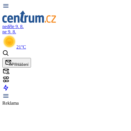
neděle 9. 8.
ne 9. 8.
21°C
Přihlášení
Reklama