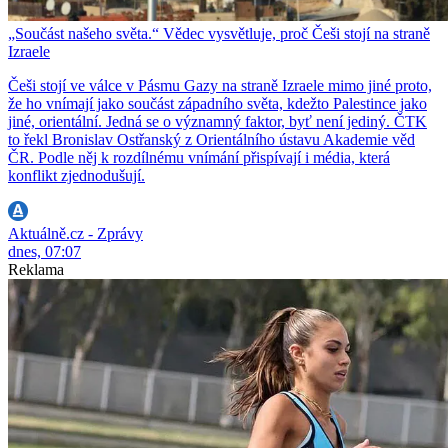
„Součást našeho světa.“ Vědec vysvětluje, proč Češi stojí na straně
Izraele
Češi stojí ve válce v Pásmu Gazy na straně Izraele mimo jiné proto,
že ho vnímají jako součást západního světa, kdežto Palestince jako
jiné, orientální. Jedná se o významný faktor, byť není jediný. ČTK
to řekl Bronislav Ostřanský z Orientálního ústavu Akademie věd
ČR. Podle něj k rozdílnému vnímání přispívají i média, která
konflikt zjednodušují.
Aktuálně.cz - Zprávy
dnes, 07:07
Reklama