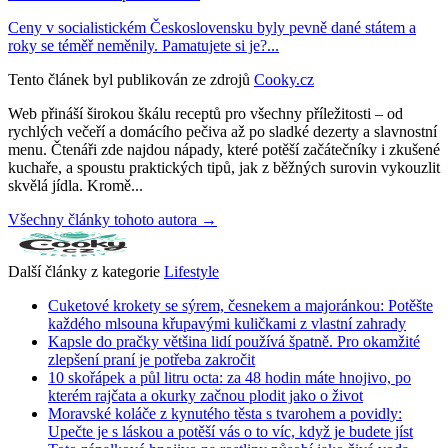
Ceny v socialistickém Československu byly pevně dané státem a
roky se téměř neměnily. Pamatujete si je?...
Tento článek byl publikován ze zdrojů
Cooky.cz
Web přináší širokou škálu receptů pro všechny příležitosti – od
rychlých večeří a domácího pečiva až po sladké dezerty a slavnostní
menu. Čtenáři zde najdou nápady, které potěší začátečníky i zkušené
kuchaře, a spoustu praktických tipů, jak z běžných surovin vykouzlit
skvělá jídla. Kromě...
Všechny články tohoto autora →
Další články z kategorie
Lifestyle
Cuketové krokety se sýrem, česnekem a majoránkou: Potěšte
každého mlsouna křupavými kuličkami z vlastní zahrady
Kapsle do pračky většina lidí používá špatně. Pro okamžité
zlepšení praní je potřeba zakročit
10 skořápek a půl litru octa: za 48 hodin máte hnojivo, po
kterém rajčata a okurky začnou plodit jako o život
Moravské koláče z kynutého těsta s tvarohem a povidly:
Upečte je s láskou a potěší vás o to víc, když je budete jíst