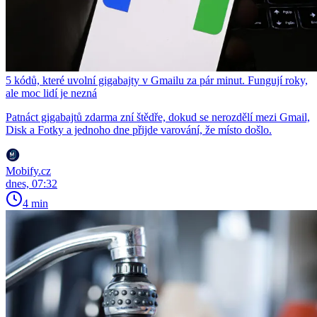
5 kódů, které uvolní gigabajty v Gmailu za pár minut. Fungují roky,
ale moc lidí je nezná
Patnáct gigabajtů zdarma zní štědře, dokud se nerozdělí mezi Gmail,
Disk a Fotky a jednoho dne přijde varování, že místo došlo.
Mobify.cz
dnes, 07:32
4 min