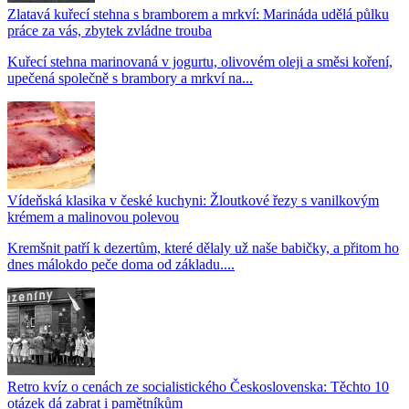
Zlatavá kuřecí stehna s bramborem a mrkví: Marináda udělá půlku
práce za vás, zbytek zvládne trouba
Kuřecí stehna marinovaná v jogurtu, olivovém oleji a směsi koření,
upečená společně s brambory a mrkví na...
Vídeňská klasika v české kuchyni: Žloutkové řezy s vanilkovým
krémem a malinovou polevou
Kremšnit patří k dezertům, které dělaly už naše babičky, a přitom ho
dnes málokdo peče doma od základu....
Retro kvíz o cenách ze socialistického Československa: Těchto 10
otázek dá zabrat i pamětníkům