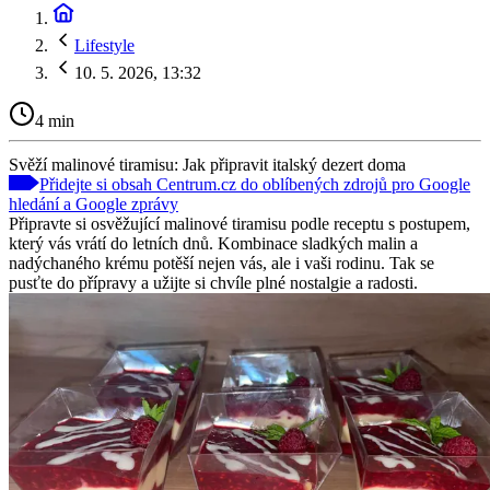
Lifestyle
10. 5. 2026, 13:32
4 min
Svěží malinové tiramisu: Jak připravit italský dezert doma
Přidejte si obsah Centrum.cz do oblíbených zdrojů pro Google
hledání a Google zprávy
Připravte si osvěžující malinové tiramisu podle receptu s postupem,
který vás vrátí do letních dnů. Kombinace sladkých malin a
nadýchaného krému potěší nejen vás, ale i vaši rodinu. Tak se
pusťte do přípravy a užijte si chvíle plné nostalgie a radosti.