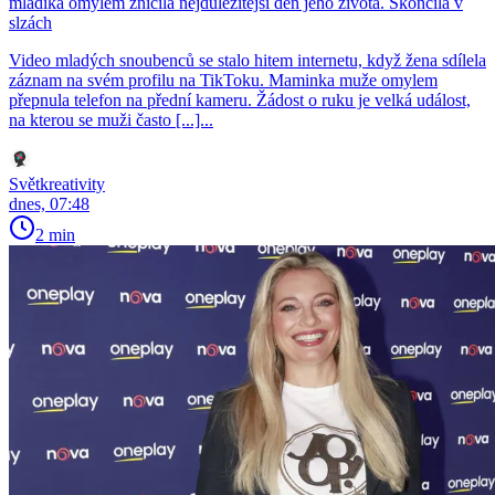
mladíka omylem zničila nejdůležitější den jeho života. Skončila v
slzách
Video mladých snoubenců se stalo hitem internetu, když žena sdílela
záznam na svém profilu na TikToku. Maminka muže omylem
přepnula telefon na přední kameru. Žádost o ruku je velká událost,
na kterou se muži často [...]...
Světkreativity
dnes, 07:48
2 min