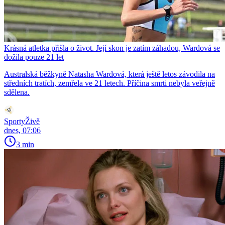
Krásná atletka přišla o život. Její skon je zatím záhadou, Wardová se
dožila pouze 21 let
Australská běžkyně Natasha Wardová, která ještě letos závodila na
středních tratích, zemřela ve 21 letech. Příčina smrti nebyla veřejně
sdělena.
SportyŽivě
dnes, 07:06
3 min