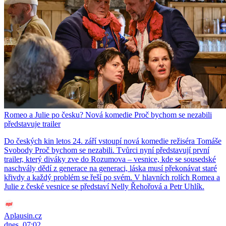
Romeo a Julie po česku? Nová komedie Proč bychom se nezabili
představuje trailer
Do českých kin letos 24. září vstoupí nová komedie režiséra Tomáše
Svobody Proč bychom se nezabili. Tvůrci nyní představují první
trailer, který diváky zve do Rozumova – vesnice, kde se sousedské
naschvály dědí z generace na generaci, láska musí překonávat staré
křivdy a každý problém se řeší po svém. V hlavních rolích Romea a
Julie z české vesnice se představí Nelly Řehořová a Petr Uhlík.
Aplausin.cz
dnes, 07:02