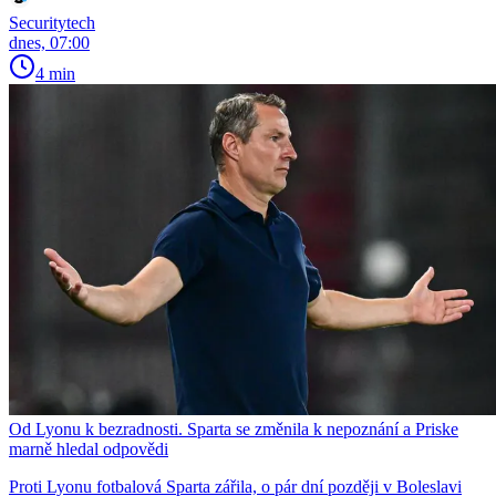
Securitytech
dnes, 07:00
4 min
Od Lyonu k bezradnosti. Sparta se změnila k nepoznání a Priske
marně hledal odpovědi
Proti Lyonu fotbalová Sparta zářila, o pár dní později v Boleslavi