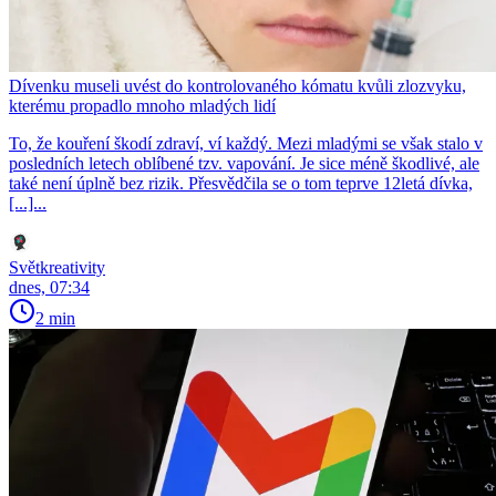
Dívenku museli uvést do kontrolovaného kómatu kvůli zlozvyku,
kterému propadlo mnoho mladých lidí
To, že kouření škodí zdraví, ví každý. Mezi mladými se však stalo v
posledních letech oblíbené tzv. vapování. Je sice méně škodlivé, ale
také není úplně bez rizik. Přesvědčila se o tom teprve 12letá dívka,
[...]...
Světkreativity
dnes, 07:34
2 min