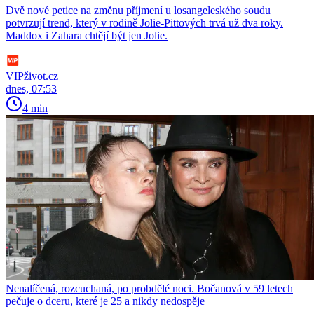
Dvě nové petice na změnu příjmení u losangeleského soudu
potvrzují trend, který v rodině Jolie-Pittových trvá už dva roky.
Maddox i Zahara chtějí být jen Jolie.
VIPživot.cz
dnes, 07:53
4 min
Nenalíčená, rozcuchaná, po probdělé noci. Bočanová v 59 letech
pečuje o dceru, které je 25 a nikdy nedospěje