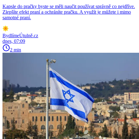
Kapsle do pračky byste se měli naučit používat správně co nejdříve.
Zlepšíte efekt praní a ochráníte pračku. A využít je můžete i mimo
samotné praní.
BydlímeÚtulně.cz
dnes, 07:09
2 min