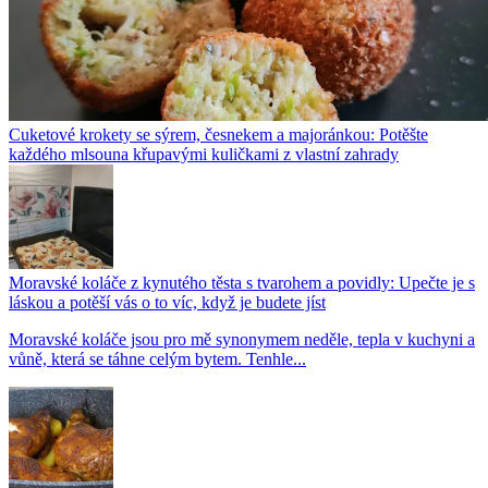
Cuketové krokety se sýrem, česnekem a majoránkou: Potěšte
každého mlsouna křupavými kuličkami z vlastní zahrady
Moravské koláče z kynutého těsta s tvarohem a povidly: Upečte je s
láskou a potěší vás o to víc, když je budete jíst
Moravské koláče jsou pro mě synonymem neděle, tepla v kuchyni a
vůně, která se táhne celým bytem. Tenhle...