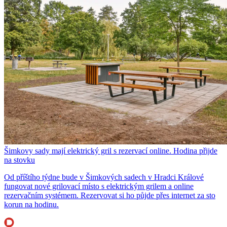
Šimkovy sady mají elektrický gril s rezervací online. Hodina přijde
na stovku
Od příštího týdne bude v Šimkových sadech v Hradci Králové
fungovat nové grilovací místo s elektrickým grilem a online
rezervačním systémem. Rezervovat si ho půjde přes internet za sto
korun na hodinu.