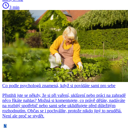
3 min
Co podle psychologů znamená, když si povídáte sami pro sebe
Přistihli jste se někdy, že si při vaření, uklízení nebo práci na zahradě
něco říkáte nahlas? Možná si komentujete, co právě děláte, nadáváte
na rozbitý spotřebič nebo sami sebe uklidňujete před důležitým
rozhodnutím. Občas se i pochválíte, protože nikdo jiný to neudělá.
Není ale proč se stydět.