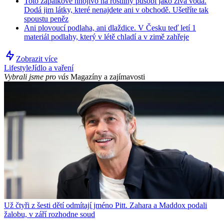
Toto zápalkové hnojivo na rostliny působí jako živá voda.
Dodá jim látky, které nenajdete ani v obchodě. Ušetříte tak
spoustu peněz
Ani plovoucí podlaha, ani dlaždice. V Česku teď letí 1
materiál podlahy, který v létě chladí a v zimě zahřeje
Zobrazit více
Lifestyle
Jídlo a vaření
Vybrali jsme pro vás
Magazíny a zajímavosti
Už čtyři z šesti dětí odmítají jméno Pitt. Zahara a Maddox podali
žalobu, v září rozhodne soud