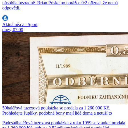
působila bezradně. Brian Priske po porážce 0:2 přiznal, že nemá
odpovědi.
Aktuálně.cz - Sport
dnes, 07:00
50haléřová tuzexová poukázka se prodala za 1 260 000 Kč.
Prohledejte šuplíky, podobné bony mají lidé doma a netuší to
Padesátihaléřová tuzexová poukázka z roku 1959 se v aukci prodala
za 1 260 000 Kč, tedy za 2,52milionnásobek své nominální