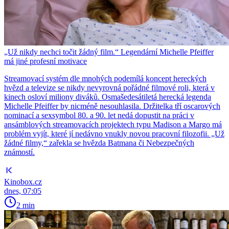
„Už nikdy nechci točit žádný film.“ Legendární Michelle Pfeiffer
má jiné profesní motivace
Streamovací systém dle mnohých podemílá koncept hereckých
hvězd a televize se nikdy nevyrovná pořádné filmové roli, která v
kinech osloví miliony diváků. Osmašedesátiletá herecká legenda
Michelle Pfeiffer by nicméně nesouhlasila. Držitelka tří oscarových
nominací a sexsymbol 80. a 90. let nedá dopustit na práci v
ansámblových streamovacích projektech typu Madison a Margo má
problém vyjít, které jí nedávno vnukly novou pracovní filozofii. „Už
žádné filmy,“ zařekla se hvězda Batmana či Nebezpečných
známostí.
Kinobox.cz
dnes, 07:05
2 min