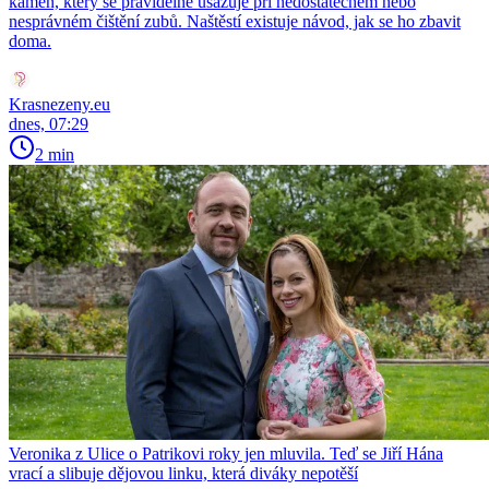
kámen, který se pravidelně usazuje při nedostatečném nebo
nesprávném čištění zubů. Naštěstí existuje návod, jak se ho zbavit
doma.
Krasnezeny.eu
dnes, 07:29
2 min
Veronika z Ulice o Patrikovi roky jen mluvila. Teď se Jiří Hána
vrací a slibuje dějovou linku, která diváky nepotěší