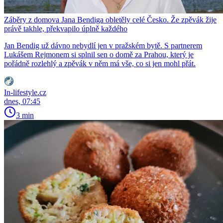
Záběry z domova Jana Bendiga obletěly celé Česko. Že zpěvák žije
právě takhle, překvapilo úplně každého
Jan Bendig už dávno nebydlí jen v pražském bytě. S partnerem
Lukášem Rejmonem si splnil sen o domě za Prahou, který je
pořádně rozlehlý a zpěvák v něm má vše, co si jen mohl přát.
In-lifestyle.cz
dnes, 07:45
3 min