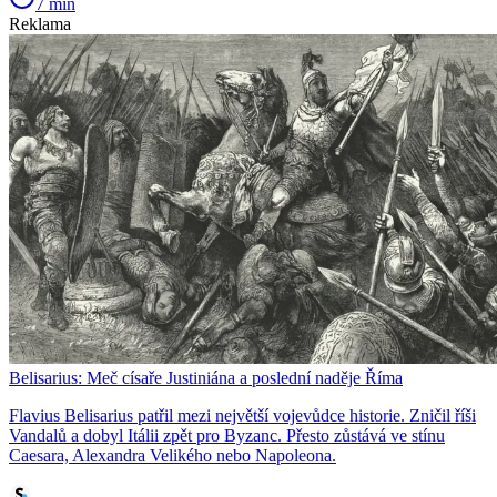
7 min
Reklama
Belisarius: Meč císaře Justiniána a poslední naděje Říma
Flavius Belisarius patřil mezi největší vojevůdce historie. Zničil říši
Vandalů a dobyl Itálii zpět pro Byzanc. Přesto zůstává ve stínu
Caesara, Alexandra Velikého nebo Napoleona.