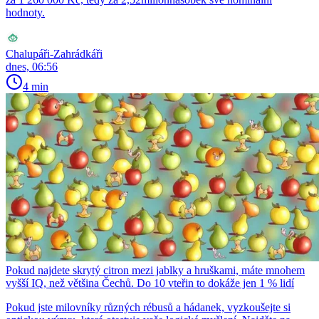
hodnoty.
Chalupáři-Zahrádkáři
dnes, 06:56
4 min
Pokud najdete skrytý citron mezi jablky a hruškami, máte mnohem
vyšší IQ, než většina Čechů. Do 10 vteřin to dokáže jen 1 % lidí
Pokud jste milovníky různých rébusů a hádanek, vyzkoušejte si