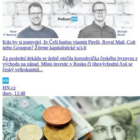
Kdo by si pomyslel, že Češi budou vlastnit Pirelli, Royal Mail, Colt
nebo Groupon? Žijeme kapitalistické sci-fi
Za poslední dekádu se úplně otočila korouhvička českého byznysu z
východu na západ. Místo investic v Rusku či jihovýchodní Asii se
český velkokapitál...
HN.cz
dnes, 12:48