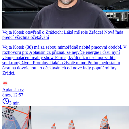
Vojta Kotek otevřeně o Zrádcích: Láká mě role Zrádce! Nová řada
předčí všechna očekávání
Vojta Kotek (38) má za sebou mimořádně nabité pracovní období. V
rozhovoru pro Aplausin.cz přiznal, že nejvíce energie i času nyní
věnuje natáčení reality show Farma, kvůli níž musel upozadit i
soukromý život. Promluvil také o životě mimo Prahu, nedostatku
času na dovolenou i o očekáváních od nové řady populární hry
Zrádci.
Aplausin.cz
dnes, 12:57
3 min