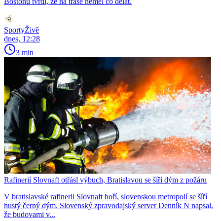
Bostonu tvrdí, že na trase neměl co dělat.
SportyŽivě
dnes, 12:28
3 min
Rafinerií Slovnaft otřásl výbuch, Bratislavou se šíří dým z požáru
V bratislavské rafinerii Slovnaft hoří, slovenskou metropolí se šíří
hustý černý dým. Slovenský zpravodajský server Denník N napsal,
že budovami v...