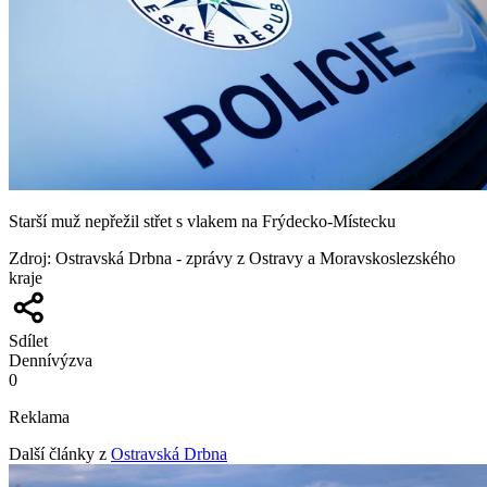
Starší muž nepřežil střet s vlakem na Frýdecko-Místecku
Zdroj
:
Ostravská Drbna - zprávy z Ostravy a Moravskoslezského
kraje
Sdílet
Denní
výzva
0
Reklama
Další články z
Ostravská Drbna