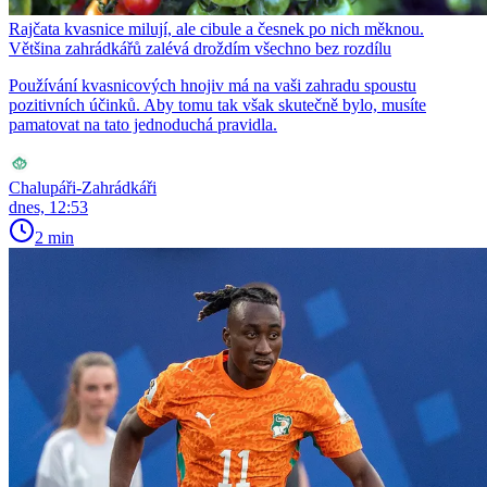
Rajčata kvasnice milují, ale cibule a česnek po nich měknou.
Většina zahrádkářů zalévá droždím všechno bez rozdílu
Používání kvasnicových hnojiv má na vaši zahradu spoustu
pozitivních účinků. Aby tomu tak však skutečně bylo, musíte
pamatovat na tato jednoduchá pravidla.
Chalupáři-Zahrádkáři
dnes, 12:53
2 min