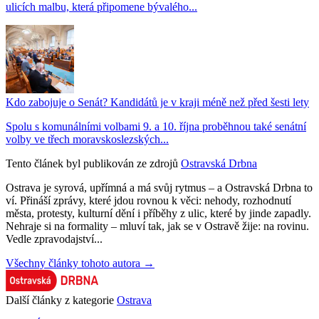
ulicích malbu, která připomene bývalého...
Kdo zabojuje o Senát? Kandidátů je v kraji méně než před šesti lety
Spolu s komunálními volbami 9. a 10. října proběhnou také senátní
volby ve třech moravskoslezských...
Tento článek byl publikován ze zdrojů
Ostravská Drbna
Ostrava je syrová, upřímná a má svůj rytmus – a Ostravská Drbna to
ví. Přináší zprávy, které jdou rovnou k věci: nehody, rozhodnutí
města, protesty, kulturní dění i příběhy z ulic, které by jinde zapadly.
Nehraje si na formality – mluví tak, jak se v Ostravě žije: na rovinu.
Vedle zpravodajství...
Všechny články tohoto autora →
Další články z kategorie
Ostrava