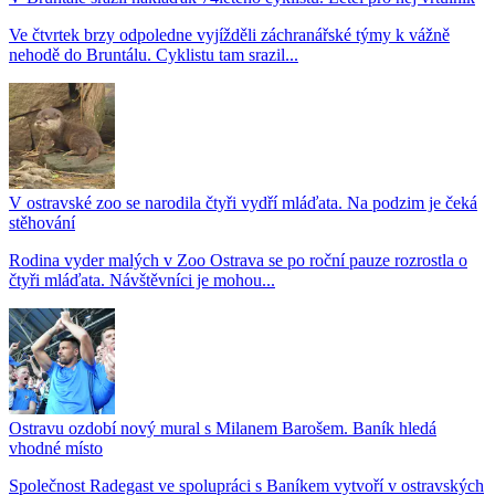
Ve čtvrtek brzy odpoledne vyjížděli záchranářské týmy k vážně
nehodě do Bruntálu. Cyklistu tam srazil...
V ostravské zoo se narodila čtyři vydří mláďata. Na podzim je čeká
stěhování
Rodina vyder malých v Zoo Ostrava se po roční pauze rozrostla o
čtyři mláďata. Návštěvníci je mohou...
Ostravu ozdobí nový mural s Milanem Barošem. Baník hledá
vhodné místo
Společnost Radegast ve spolupráci s Baníkem vytvoří v ostravských