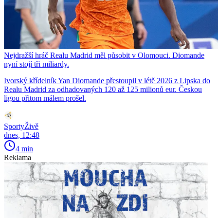
Nejdražší hráč Realu Madrid měl působit v Olomouci. Diomande
nyní stojí tři miliardy.
Ivorský křídelník Yan Diomande přestoupil v létě 2026 z Lipska do
Realu Madrid za odhadovaných 120 až 125 milionů eur. Českou
ligou přitom málem prošel.
SportyŽivě
dnes, 12:48
4 min
Reklama