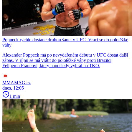
Poppeck rychle dostane druhou šanci v UFC. Vrací se do polotěžké
váhy
Alexander Poppeck má po nevydařeném debutu v UFC dostat další
zápas. V říjnu se má vrátit do polotěžké váhy proti Brazilci
Felipemu Francovi, který naposledy vyhrál na TKO.
MMAMAG.cz
dnes, 12:05
1 min