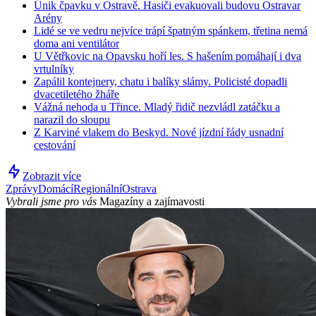
Únik čpavku v Ostravě. Hasiči evakuovali budovu Ostravar
Arény
Lidé se ve vedru nejvíce trápí špatným spánkem, třetina nemá
doma ani ventilátor
U Větřkovic na Opavsku hoří les. S hašením pomáhají i dva
vrtulníky
Zapálil kontejnery, chatu i balíky slámy. Policisté dopadli
dvacetiletého žháře
Vážná nehoda u Třince. Mladý řidič nezvládl zatáčku a
narazil do sloupu
Z Karviné vlakem do Beskyd. Nové jízdní řády usnadní
cestování
Zobrazit více
Zprávy
Domácí
Regionální
Ostrava
Vybrali jsme pro vás
Magazíny a zajímavosti