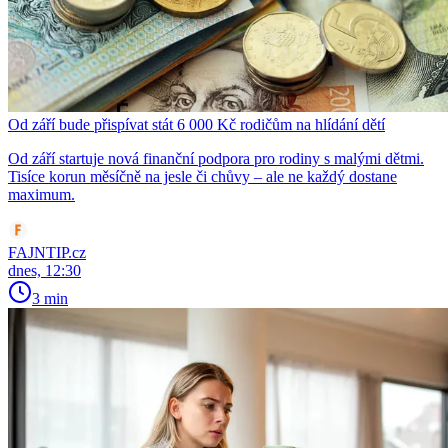
Od září bude přispívat stát 6 000 Kč rodičům na hlídání dětí
Od září startuje nová finanční podpora pro rodiny s malými dětmi.
Tisíce korun měsíčně na jesle či chůvy – ale ne každý dostane
maximum.
FAJNTIP.cz
dnes, 12:30
3 min