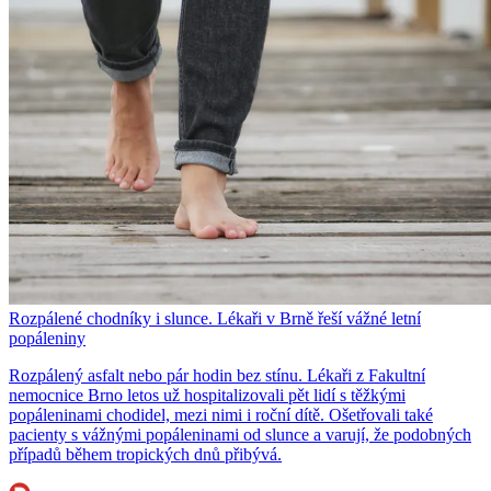
Rozpálené chodníky i slunce. Lékaři v Brně řeší vážné letní
popáleniny
Rozpálený asfalt nebo pár hodin bez stínu. Lékaři z Fakultní
nemocnice Brno letos už hospitalizovali pět lidí s těžkými
popáleninami chodidel, mezi nimi i roční dítě. Ošetřovali také
pacienty s vážnými popáleninami od slunce a varují, že podobných
případů během tropických dnů přibývá.