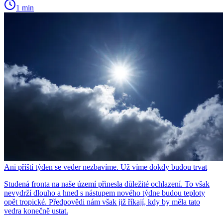
1 min
Ani příští týden se veder nezbavíme. Už víme dokdy budou trvat
Studená fronta na naše území přinesla důležité ochlazení. To však
nevydrží dlouho a hned s nástupem nového týdne budou teploty
opět tropické. Předpovědi nám však již říkají, kdy by měla tato
vedra konečně ustat.