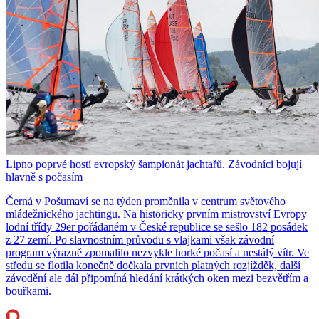
Lipno poprvé hostí evropský šampionát jachtařů. Závodníci bojují
hlavně s počasím
Černá v Pošumaví se na týden proměnila v centrum světového
mládežnického jachtingu. Na historicky prvním mistrovství Evropy
lodní třídy 29er pořádaném v České republice se sešlo 182 posádek
z 27 zemí. Po slavnostním průvodu s vlajkami však závodní
program výrazně zpomalilo nezvykle horké počasí a nestálý vítr. Ve
středu se flotila konečně dočkala prvních platných rozjížděk, další
závodění ale dál připomíná hledání krátkých oken mezi bezvětřím a
bouřkami.