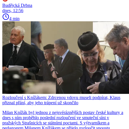
Budějcká Drbna
dnes, 12:56
4 min
Rozloučení s Knížákem: Zdrcenou vdovu museli podpírat, Klaus
přiznal přání, aby jeho trápení už skončilo
Milan Knížák byl jednou z nejsvéráznějších postav české kultury a
dnes s ním proběhlo poslední rozloučení ve smuteční síni v
pražských Strašnicích se státními poctami. S výtvarníkem a
pedagogem Milanem Knížákem se přijelo rozloučit spoustu