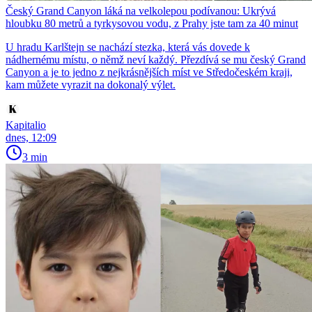
Český Grand Canyon láká na velkolepou podívanou: Ukrývá
hloubku 80 metrů a tyrkysovou vodu, z Prahy jste tam za 40 minut
U hradu Karlštejn se nachází stezka, která vás dovede k
nádhernému místu, o němž neví každý. Přezdívá se mu český Grand
Canyon a je to jedno z nejkrásnějších míst ve Středočeském kraji,
kam můžete vyrazit na dokonalý výlet.
Kapitalio
dnes, 12:09
3 min