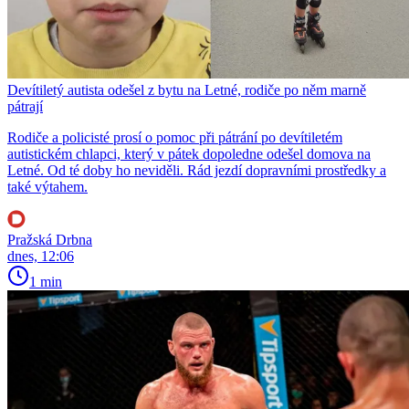
Devítiletý autista odešel z bytu na Letné, rodiče po něm marně
pátrají
Rodiče a policisté prosí o pomoc při pátrání po devítiletém
autistickém chlapci, který v pátek dopoledne odešel domova na
Letné. Od té doby ho neviděli. Rád jezdí dopravními prostředky a
také výtahem.
Pražská Drbna
dnes, 12:06
1 min