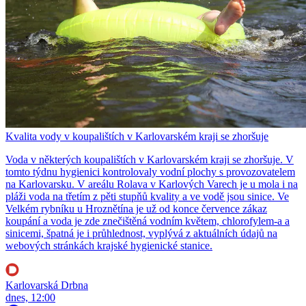
Kvalita vody v koupalištích v Karlovarském kraji se zhoršuje
Voda v některých koupalištích v Karlovarském kraji se zhoršuje. V
tomto týdnu hygienici kontrolovaly vodní plochy s provozovatelem
na Karlovarsku. V areálu Rolava v Karlových Varech je u mola i na
pláži voda na třetím z pěti stupňů kvality a ve vodě jsou sinice. Ve
Velkém rybníku u Hroznětína je už od konce července zákaz
koupání a voda je zde znečištěná vodním květem, chlorofylem-a a
sinicemi, špatná je i průhlednost, vyplývá z aktuálních údajů na
webových stránkách krajské hygienické stanice.
Karlovarská Drbna
dnes, 12:00