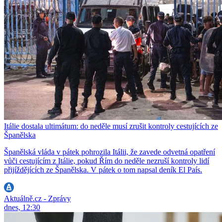
Itálie dostala ultimátum: do neděle musí zrušit kontroly cestujících ze
Španělska
Španělská vláda v pátek pohrozila Itálii, že zavede odvetná opatření
vůči cestujícím z Itálie, pokud Řím do neděle nezruší kontroly lidí
přijíždějících ze Španělska. V pátek o tom napsal deník El País.
Aktuálně.cz - Zprávy
dnes, 12:30