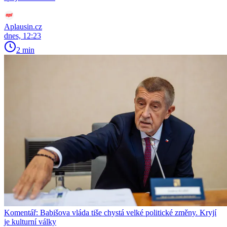
Aplausin.cz
dnes, 12:23
2 min
Komentář: Babišova vláda tiše chystá velké politické změny. Kryjí
je kulturní války