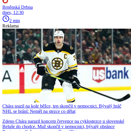
Brněnská Drbna
dnes, 12:30
2 min
Reklama
Chára srazil na kole běžce, ten skončil v nemocnici. Bývalý hráč
NHL se brání: Neměl na stezce co dělat
Zdeno Chára narazil koncem července na cyklostezce u slovenské
Beluše do chodce. Muž skončil v nemocnici, bývalý obránce