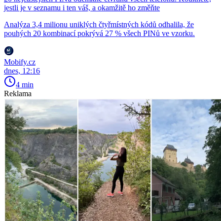
jestli je v seznamu i ten váš, a okamžitě ho změňte
Analýza 3,4 milionu uniklých čtyřmístných kódů odhalila, že
pouhých 20 kombinací pokrývá 27 % všech PINů ve vzorku.
Mobify.cz
dnes, 12:16
4 min
Reklama