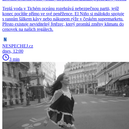
Teplá voda v Tichém oceánu rozehrává nebezpečnou partii, jejíž
konec pocítíte přímo ve své peněžence. El Niño si málokdo spojuje
s ranním šálkem kávy nebo nákupem rýže v českém supermarketu.
Přesto existuje neviditelný řetězec, který promítá změny klimatu do
cenovek na našich regálech.
NESPECHEJ.cz
dnes, 12:00
3 min