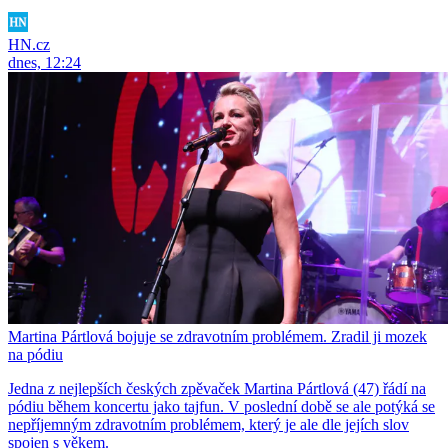
HN.cz
dnes, 12:24
Martina Pártlová bojuje se zdravotním problémem. Zradil ji mozek
na pódiu
Jedna z nejlepších českých zpěvaček Martina Pártlová (47) řádí na
pódiu během koncertu jako tajfun. V poslední době se ale potýká se
nepříjemným zdravotním problémem, který je ale dle jejích slov
spojen s věkem.