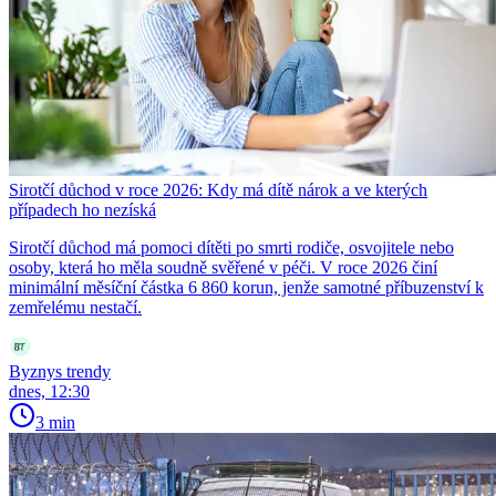
Sirotčí důchod v roce 2026: Kdy má dítě nárok a ve kterých
případech ho nezíská
Sirotčí důchod má pomoci dítěti po smrti rodiče, osvojitele nebo
osoby, která ho měla soudně svěřené v péči. V roce 2026 činí
minimální měsíční částka 6 860 korun, jenže samotné příbuzenství k
zemřelému nestačí.
Byznys trendy
dnes, 12:30
3 min