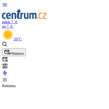
pátek 7. 8.
pá 7. 8.
26°C
Přihlášení
Reklama