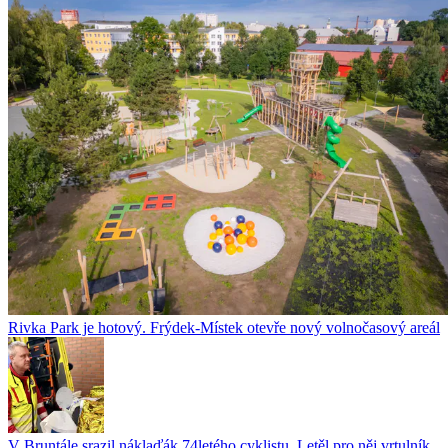
Rivka Park je hotový. Frýdek-Místek otevře nový volnočasový areál
V Bruntále srazil náklaďák 74letého cyklistu. Letěl pro něj vrtulník