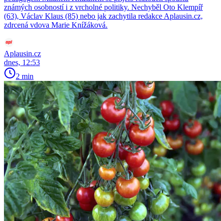
známých osobností i z vrcholné politiky. Nechyběl Oto Klempíř
(63), Václav Klaus (85) nebo jak zachytila redakce Aplausin.cz,
zdrcená vdova Marie Knížáková.
Aplausin.cz
dnes, 12:53
2 min