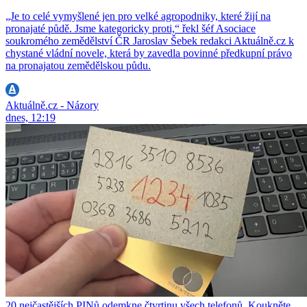
„Je to celé vymyšlené jen pro velké agropodniky, které žijí na
pronajaté půdě. Jsme kategoricky proti,“ řekl šéf Asociace
soukromého zemědělství ČR Jaroslav Šebek redakci Aktuálně.cz k
chystané vládní novele, která by zavedla povinné předkupní právo
na pronajatou zemědělskou půdu.
Aktuálně.cz - Názory
dnes, 12:19
20 nejčastějších PINů odemkne čtvrtinu všech telefonů. Koukněte,