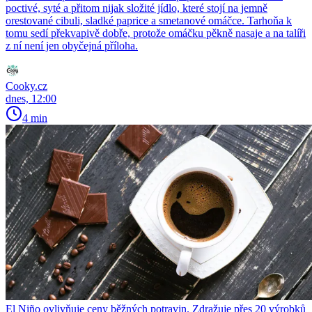
poctivé, syté a přitom nijak složité jídlo, které stojí na jemně
orestované cibuli, sladké paprice a smetanové omáčce. Tarhoňa k
tomu sedí překvapivě dobře, protože omáčku pěkně nasaje a na talíři
z ní není jen obyčejná příloha.
Cooky.cz
dnes, 12:00
4 min
El Niño ovlivňuje ceny běžných potravin. Zdražuje přes 20 výrobků