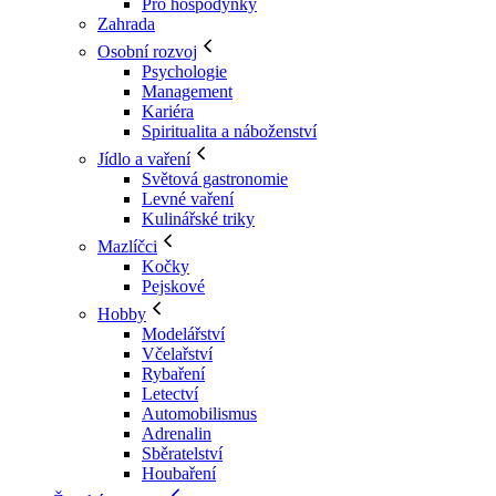
Pro hospodyňky
Zahrada
Osobní rozvoj
Psychologie
Management
Kariéra
Spiritualita a náboženství
Jídlo a vaření
Světová gastronomie
Levné vaření
Kulinářské triky
Mazlíčci
Kočky
Pejskové
Hobby
Modelářství
Včelařství
Rybaření
Letectví
Automobilismus
Adrenalin
Sběratelství
Houbaření