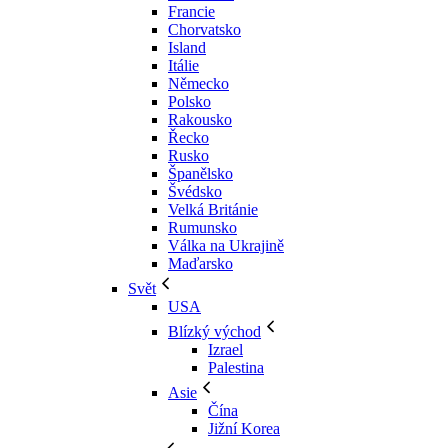
Francie
Chorvatsko
Island
Itálie
Německo
Polsko
Rakousko
Řecko
Rusko
Španělsko
Švédsko
Velká Británie
Rumunsko
Válka na Ukrajině
Maďarsko
Svět
USA
Blízký východ
Izrael
Palestina
Asie
Čína
Jižní Korea