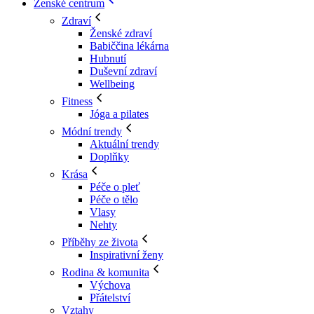
Ženské centrum
Zdraví
Ženské zdraví
Babiččina lékárna
Hubnutí
Duševní zdraví
Wellbeing
Fitness
Jóga a pilates
Módní trendy
Aktuální trendy
Doplňky
Krása
Péče o pleť
Péče o tělo
Vlasy
Nehty
Příběhy ze života
Inspirativní ženy
Rodina & komunita
Výchova
Přátelství
Vztahy