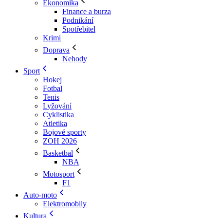
Ekonomika
Finance a burza
Podnikání
Spotřebitel
Krimi
Doprava
Nehody
Sport
Hokej
Fotbal
Tenis
Lyžování
Cyklistika
Atletika
Bojové sporty
ZOH 2026
Basketbal
NBA
Motosport
F1
Auto-moto
Elektromobily
Kultura