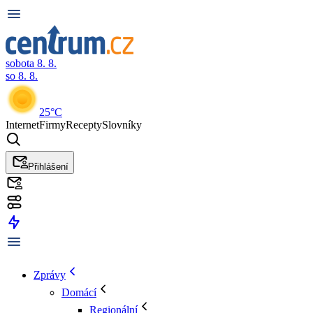
sobota 8. 8.
so 8. 8.
25°C
Internet
Firmy
Recepty
Slovníky
Přihlášení
Zprávy
Domácí
Regionální