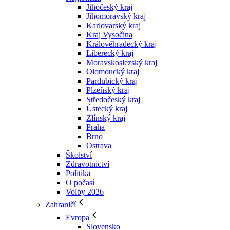
Jihočeský kraj
Jihomoravský kraj
Karlovarský kraj
Kraj Vysočina
Králověhradecký kraj
Liberecký kraj
Moravskoslezský kraj
Olomoucký kraj
Pardubický kraj
Plzeňský kraj
Středočeský kraj
Ústecký kraj
Zlínský kraj
Praha
Brno
Ostrava
Školství
Zdravotnictví
Politika
O počasí
Volby 2026
Zahraničí
Evropa
Slovensko