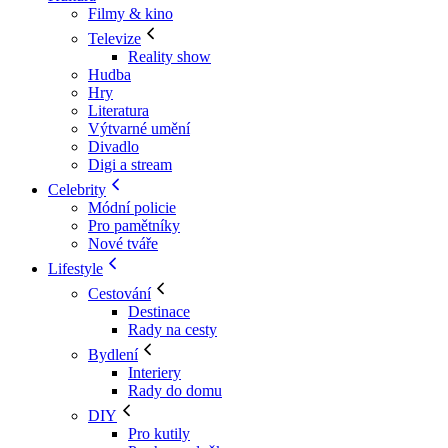
Filmy & kino
Televize
Reality show
Hudba
Hry
Literatura
Výtvarné umění
Divadlo
Digi a stream
Celebrity
Módní policie
Pro pamětníky
Nové tváře
Lifestyle
Cestování
Destinace
Rady na cesty
Bydlení
Interiery
Rady do domu
DIY
Pro kutily