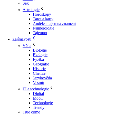
Sex
Astrologie
Horoskopy
Tarot a karty
Andělé a tajemná znamení
Numerologie
Tajemno
Zajímavosti
Věda
Biologie
Ekologie
Fyzika
Geografie
Historie
Chemie
Jazykověda
Vesmír
IT a technologie
Digital
Mobil
Technologie
Trendy
True crime