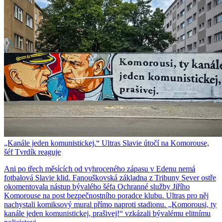
„Kanále jeden komunistickej.“ Ultras Slavie útočí na Komorouse,
šéf Tvrdík reaguje
Ani po třech měsících od vyhroceného zápasu v Edenu nemá
fotbalová Slavie klid. Fanouškovská základna z Tribuny Sever ostře
okomentovala nástup bývalého šéfa Ochranné služby Jiřího
Komorouse na post bezpečnostního poradce klubu. Ultras pro něj
nachystali komiksový mural přímo naproti stadionu. „Komorousi, ty
kanále jeden komunistickej, prašivej!“ vzkázali bývalému elitnímu