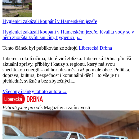
Hygienici zakázali koupání v Hamerském jezeře
Hygienici zakázali koupání v Hamerském jezeře. Kvalita vody se v
něm zhoršila kvůli sinicím, hygienici ji...
Tento článek byl publikován ze zdrojů
Liberecká Drbna
Liberec a okolí očima, které vidí zblízka. Liberecká Drbna přináší
aktuální zprávy, příběhy i kauzy z regionu, který má svou
specifickou energii – od hor přes města až po malé obce. Politika,
doprava, kultura, bezpečnost i komunální dění – to vše je tu
přehledně, svižně a bez zbytečných...
Všechny články tohoto autora →
Vybrali jsme pro vás
Magazíny a zajímavosti