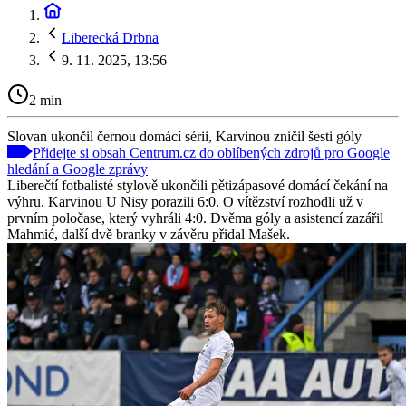
Liberecká Drbna
9. 11. 2025, 13:56
2 min
Slovan ukončil černou domácí sérii, Karvinou zničil šesti góly
Přidejte si obsah Centrum.cz do oblíbených zdrojů pro Google
hledání a Google zprávy
Liberečtí fotbalisté stylově ukončili pětizápasové domácí čekání na
výhru. Karvinou U Nisy porazili 6:0. O vítězství rozhodli už v
prvním poločase, který vyhráli 4:0. Dvěma góly a asistencí zazářil
Mahmić, další dvě branky v závěru přidal Mašek.