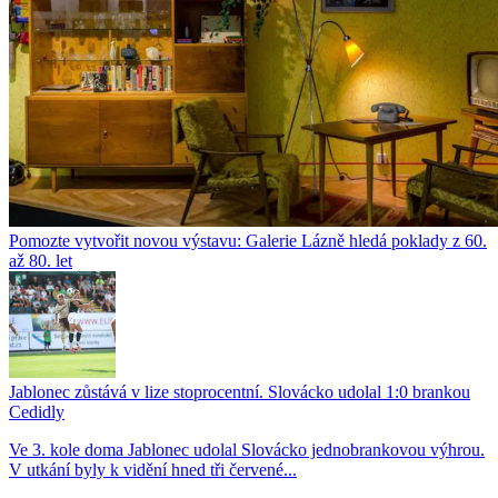
Pomozte vytvořit novou výstavu: Galerie Lázně hledá poklady z 60.
až 80. let
Jablonec zůstává v lize stoprocentní. Slovácko udolal 1:0 brankou
Cedidly
Ve 3. kole doma Jablonec udolal Slovácko jednobrankovou výhrou.
V utkání byly k vidění hned tři červené...