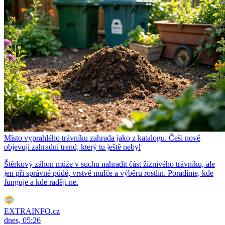
Místo vyprahlého trávníku zahrada jako z katalogu. Češi nově
objevují zahradní trend, který tu ještě nebyl
Štěrkový záhon může v suchu nahradit část žíznivého trávníku, ale
jen při správné půdě, vrstvě mulče a výběru rostlin. Poradíme, kde
funguje a kde raději ne.
EXTRAINFO.cz
dnes, 05:26