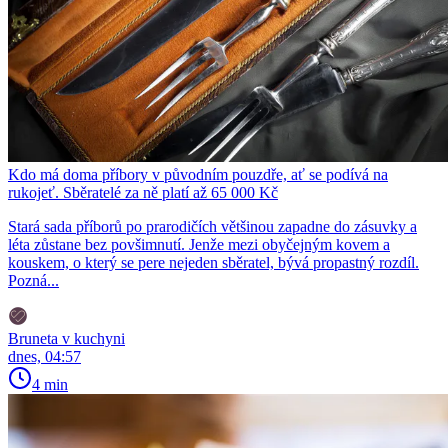
Kdo má doma příbory v původním pouzdře, ať se podívá na
rukojeť. Sběratelé za ně platí až 65 000 Kč
Stará sada příborů po prarodičích většinou zapadne do zásuvky a
léta zůstane bez povšimnutí. Jenže mezi obyčejným kovem a
kouskem, o který se pere nejeden sběratel, bývá propastný rozdíl.
Pozná...
Bruneta v kuchyni
dnes, 04:57
4 min