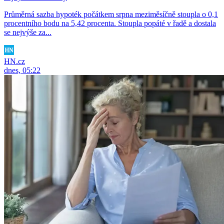
Průměrná sazba hypoték počátkem srpna meziměsíčně stoupla o 0,1
procentního bodu na 5,42 procenta. Stoupla popáté v řadě a dostala
se nejvýše za...
HN.cz
dnes, 05:22