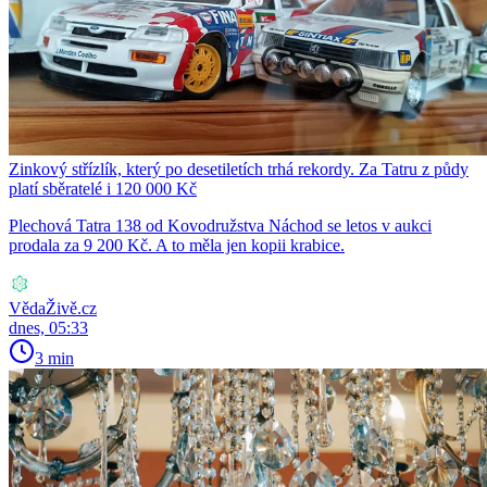
Zinkový střízlík, který po desetiletích trhá rekordy. Za Tatru z půdy
platí sběratelé i 120 000 Kč
Plechová Tatra 138 od Kovodružstva Náchod se letos v aukci
prodala za 9 200 Kč. A to měla jen kopii krabice.
VědaŽivě.cz
dnes, 05:33
3 min