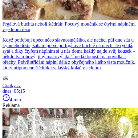
Frgálová buchta neboli štědrák: Poctivý moučník se čtyřmi náplněmi
v jednom řezu
Když potřebuji upéct něco slavnostnějšího, ale nechci půl dne stát u
kynutého těsta, sahám právě po frgálové buchtě na plech. Je rychlá,
sytá a díky čtyřem náplním si u nás doma každý najde svůj kousek –
někdo tvarohový, jiný makový, další nedá dopustit na povidla a
ořechy. Právě střídání náplní dělá z obyčejného litého těsta moučník,
který připomene štědrák i valašský koláč v jednom.
Cooky.cz
dnes, 05:15
4 min
Reklama