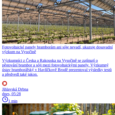
Fotovoltaické panely bramborám ani sóje nevadí, ukazuje dosavadní
výzkum na Vysočině
Výzkumníci z Česka a Rakouska na Vysočině se zajímají o
pěstování brambor a sóji mezi fotovoltaickými panely. Výzkumný
ústav bramborářský v Havlíčkově Brodě prezentoval výsledky testů
a předvedl také jakon.
Jihlavská Drbna
dnes, 05:28
1 min