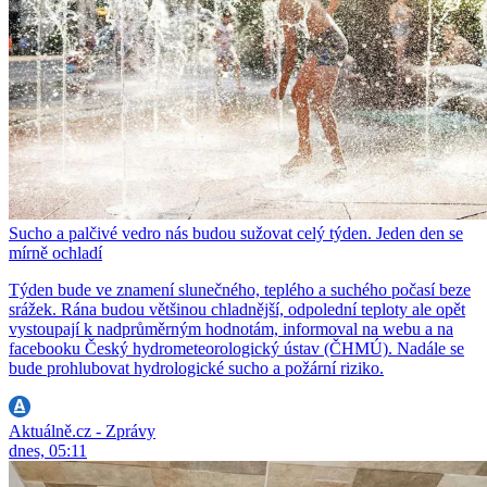
Sucho a palčivé vedro nás budou sužovat celý týden. Jeden den se
mírně ochladí
Týden bude ve znamení slunečného, teplého a suchého počasí beze
srážek. Rána budou většinou chladnější, odpolední teploty ale opět
vystoupají k nadprůměrným hodnotám, informoval na webu a na
facebooku Český hydrometeorologický ústav (ČHMÚ). Nadále se
bude prohlubovat hydrologické sucho a požární riziko.
Aktuálně.cz - Zprávy
dnes, 05:11