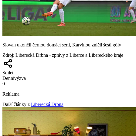
Slovan ukončil černou domácí sérii, Karvinou zničil šesti góly
Zdroj
:
Liberecká Drbna - zprávy z Liberce a Libereckého kraje
Sdílet
Denní
výzva
0
Reklama
Další články z
Liberecká Drbna