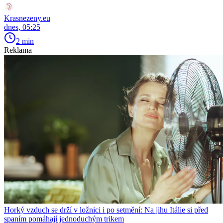
Krasnezeny.eu
dnes, 05:25
2 min
Reklama
Horký vzduch se drží v ložnici i po setmění: Na jihu Itálie si před
spaním pomáhají jednoduchým trikem