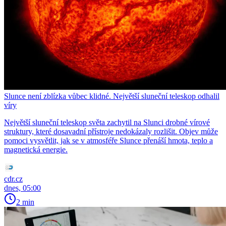
Slunce není zblízka vůbec klidné. Největší sluneční teleskop odhalil
víry
Největší sluneční teleskop světa zachytil na Slunci drobné vírové
struktury, které dosavadní přístroje nedokázaly rozlišit. Objev může
pomoci vysvětlit, jak se v atmosféře Slunce přenáší hmota, teplo a
magnetická energie.
cdr.cz
dnes, 05:00
2 min