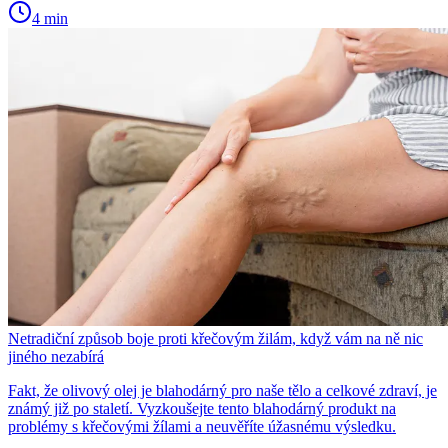
4 min
Netradiční způsob boje proti křečovým žilám, když vám na ně nic
jiného nezabírá
Fakt, že olivový olej je blahodárný pro naše tělo a celkové zdraví, je
známý již po staletí. Vyzkoušejte tento blahodárný produkt na
problémy s křečovými žílami a neuvěříte úžasnému výsledku.