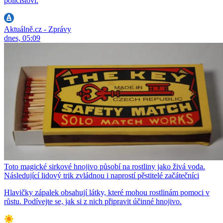
policistovi.
Aktuálně.cz - Zprávy
dnes, 05:09
Toto magické sirkové hnojivo působí na rostliny jako živá voda.
Následující lidový trik zvládnou i naprostí pěstitelé začátečníci
Hlavičky zápalek obsahují látky, které mohou rostlinám pomoci v
růstu. Podívejte se, jak si z nich připravit účinné hnojivo.