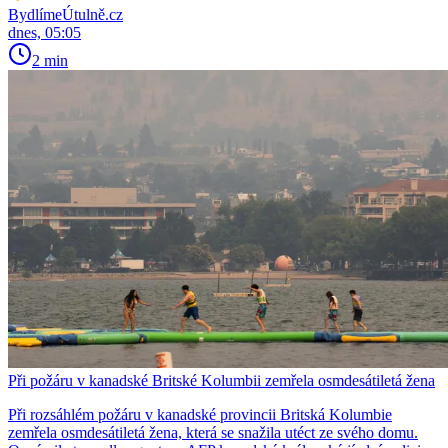
BydlímeÚtulně.cz
dnes, 05:05
2 min
Při požáru v kanadské Britské Kolumbii zemřela osmdesátiletá žena
Při rozsáhlém požáru v kanadské provincii Britská Kolumbie
zemřela osmdesátiletá žena, která se snažila utéct ze svého domu.