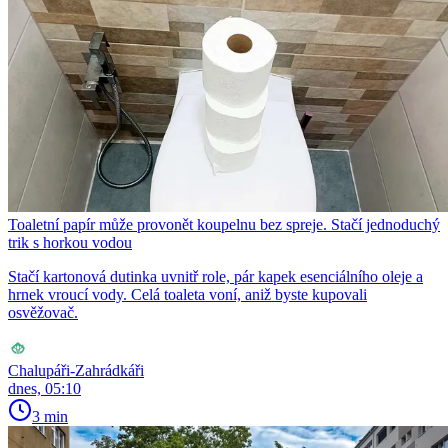
Toaletní papír může provonět koupelnu bez spreje. Stačí jednoduchý
trik s horkou vodou
Stačí kartonová dutinka uvnitř role, pár kapek esenciálního oleje a
hrnek vroucí vody. Celá toaleta voní, aniž byste kupovali
osvěžovač.
Chalupáři-Zahrádkáři
dnes, 05:10
3 min