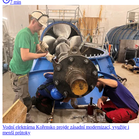
7 min
Vodní elektrárna Kořensko projde zásadní modernizací, využije i
menší průtoky