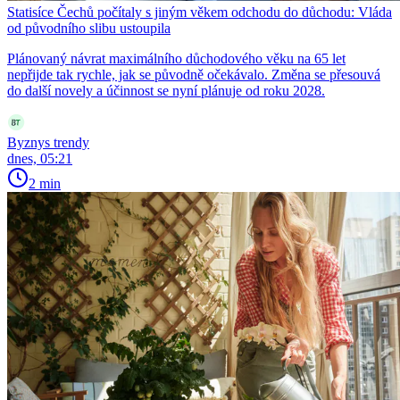
Statisíce Čechů počítaly s jiným věkem odchodu do důchodu: Vláda
od původního slibu ustoupila
Plánovaný návrat maximálního důchodového věku na 65 let
nepřijde tak rychle, jak se původně očekávalo. Změna se přesouvá
do další novely a účinnost se nyní plánuje od roku 2028.
Byznys trendy
dnes, 05:21
2 min