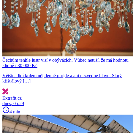
Čechům tenhle lustr visí v obývácích. Vůbec netuší, že má hodnotu
klidně i 30 000 Kč
Většina lidí kolem něj denně projde a ani nezvedne hlavu. Starý
křišťálový […]
Extrafit.cz
dnes, 05:29
4 min