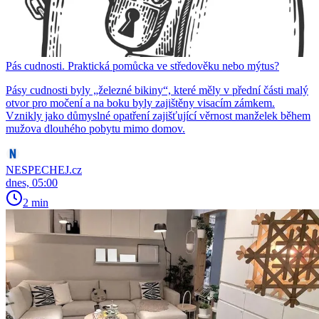
Pás cudnosti. Praktická pomůcka ve středověku nebo mýtus?
Pásy cudnosti byly „železné bikiny“, které měly v přední části malý
otvor pro močení a na boku byly zajištěny visacím zámkem.
Vznikly jako důmyslné opatření zajišťující věrnost manželek během
mužova dlouhého pobytu mimo domov.
NESPECHEJ.cz
dnes, 05:00
2 min