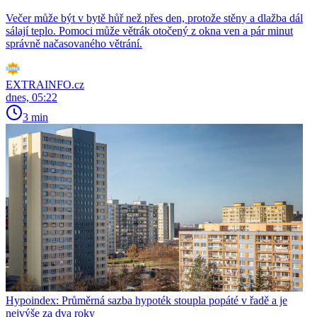
Večer může být v bytě hůř než přes den, protože stěny a dlažba dál
sálají teplo. Pomoci může větrák otočený z okna ven a pár minut
správně načasovaného větrání.
EXTRAINFO.cz
dnes, 05:22
3 min
Hypoindex: Průměrná sazba hypoték stoupla popáté v řadě a je
nejvýše za dva roky