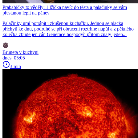
Prababičky to věděly: 1 lžička navíc do těsta a palačinky se vám
přestanou lepit na pánev
Palačinky umí potrápit i zkušenou kuchařku. Jednou se placka
přichytí ke dnu, podruhé se při obracení roztrhne napůl a z pěkného
kolečka zbude jen cár. Generace hospodyň přitom znaly jeden...
Bruneta v kuchyni
dnes, 05:05
3 min