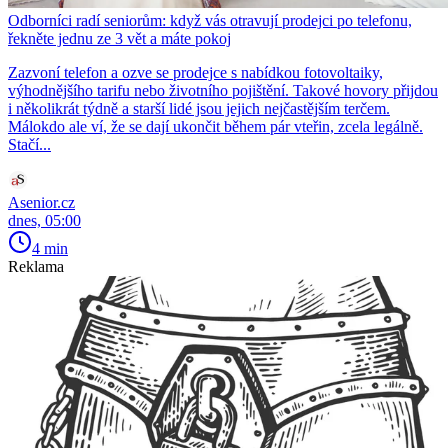
Odborníci radí seniorům: když vás otravují prodejci po telefonu,
řekněte jednu ze 3 vět a máte pokoj
Zazvoní telefon a ozve se prodejce s nabídkou fotovoltaiky,
výhodnějšího tarifu nebo životního pojištění. Takové hovory přijdou
i několikrát týdně a starší lidé jsou jejich nejčastějším terčem.
Málokdo ale ví, že se dají ukončit během pár vteřin, zcela legálně.
Stačí...
Asenior.cz
dnes, 05:00
4 min
Reklama