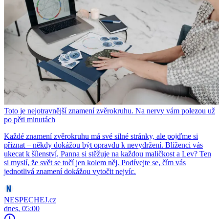
Toto je nejotravnější znamení zvěrokruhu. Na nervy vám polezou už
po pěti minutách
Každé znamení zvěrokruhu má své silné stránky, ale pojďme si
přiznat – někdy dokážou být opravdu k nevydržení. Blíženci vás
ukecat k šílenství, Panna si stěžuje na každou maličkost a Lev? Ten
si myslí, že svět se točí jen kolem něj. Podívejte se, čím vás
jednotlivá znamení dokážou vytočit nejvíc.
NESPECHEJ.cz
dnes, 05:00