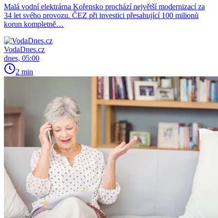
Malá vodní elektrárna Kořensko prochází největší modernizací za
34 let svého provozu. ČEZ při investici přesahující 100 milionů
korun kompletně…
VodaDnes.cz
dnes, 05:00
2 min