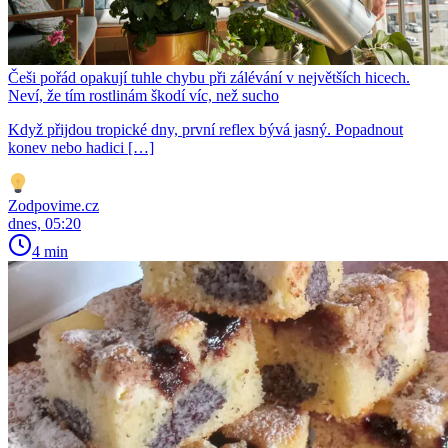
Češi pořád opakují tuhle chybu při zálévání v největších hicech.
Neví, že tím rostlinám škodí víc, než sucho
Když přijdou tropické dny, první reflex bývá jasný. Popadnout
konev nebo hadici […]
Zodpovime.cz
dnes, 05:20
4 min