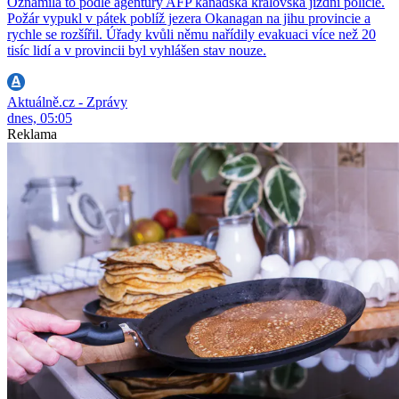
Oznámila to podle agentury AFP kanadská královská jízdní policie.
Požár vypukl v pátek poblíž jezera Okanagan na jihu provincie a
rychle se rozšířil. Úřady kvůli němu nařídily evakuaci více než 20
tisíc lidí a v provincii byl vyhlášen stav nouze.
Aktuálně.cz - Zprávy
dnes, 05:05
Reklama