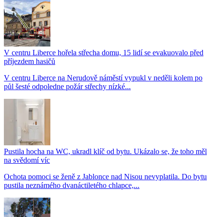
V centru Liberce hořela střecha domu, 15 lidí se evakuovalo před
příjezdem hasičů
V centru Liberce na Nerudově náměstí vypukl v neděli kolem po
půl šesté odpoledne požár střechy nízké...
Pustila hocha na WC, ukradl klíč od bytu. Ukázalo se, že toho měl
na svědomí víc
Ochota pomoci se ženě z Jablonce nad Nisou nevyplatila. Do bytu
pustila neznámého dvanáctiletého chlapce,...