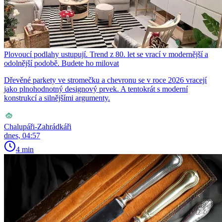
Plovoucí podlahy ustupují. Trend z 80. let se vrací v modernější a
odolnější podobě. Budete ho milovat
Dřevěné parkety ve stromečku a chevronu se v roce 2026 vracejí
jako plnohodnotný designový prvek. A tentokrát s moderní
konstrukcí a silnějšími argumenty.
Chalupáři-Zahrádkáři
dnes, 04:57
4 min