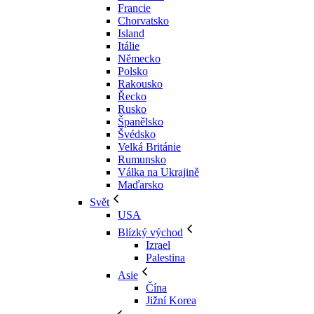
Francie
Chorvatsko
Island
Itálie
Německo
Polsko
Rakousko
Řecko
Rusko
Španělsko
Švédsko
Velká Británie
Rumunsko
Válka na Ukrajině
Maďarsko
Svět
USA
Blízký východ
Izrael
Palestina
Asie
Čína
Jižní Korea