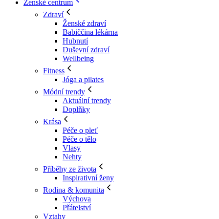
Ženské centrum
Zdraví
Ženské zdraví
Babiččina lékárna
Hubnutí
Duševní zdraví
Wellbeing
Fitness
Jóga a pilates
Módní trendy
Aktuální trendy
Doplňky
Krása
Péče o pleť
Péče o tělo
Vlasy
Nehty
Příběhy ze života
Inspirativní ženy
Rodina & komunita
Výchova
Přátelství
Vztahy