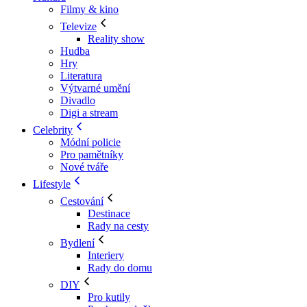
Filmy & kino
Televize
Reality show
Hudba
Hry
Literatura
Výtvarné umění
Divadlo
Digi a stream
Celebrity
Módní policie
Pro pamětníky
Nové tváře
Lifestyle
Cestování
Destinace
Rady na cesty
Bydlení
Interiery
Rady do domu
DIY
Pro kutily