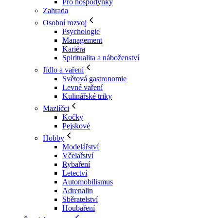
Pro hospodyňky
Zahrada
Osobní rozvoj
Psychologie
Management
Kariéra
Spiritualita a náboženství
Jídlo a vaření
Světová gastronomie
Levné vaření
Kulinářské triky
Mazlíčci
Kočky
Pejskové
Hobby
Modelářství
Včelařství
Rybaření
Letectví
Automobilismus
Adrenalin
Sběratelství
Houbaření