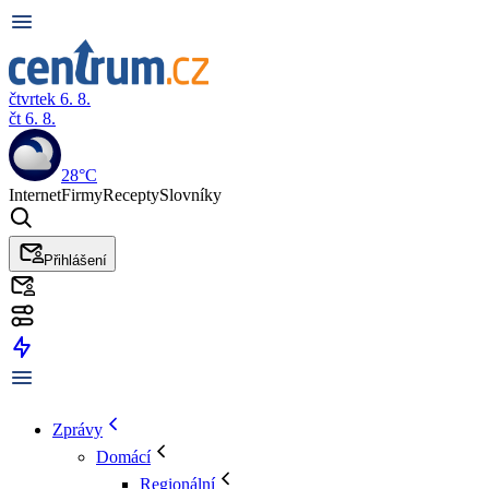
čtvrtek 6. 8.
čt 6. 8.
28°C
Internet
Firmy
Recepty
Slovníky
Přihlášení
Zprávy
Domácí
Regionální