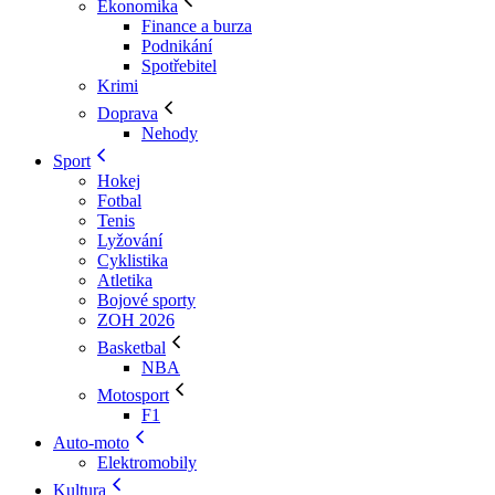
Ekonomika
Finance a burza
Podnikání
Spotřebitel
Krimi
Doprava
Nehody
Sport
Hokej
Fotbal
Tenis
Lyžování
Cyklistika
Atletika
Bojové sporty
ZOH 2026
Basketbal
NBA
Motosport
F1
Auto-moto
Elektromobily
Kultura