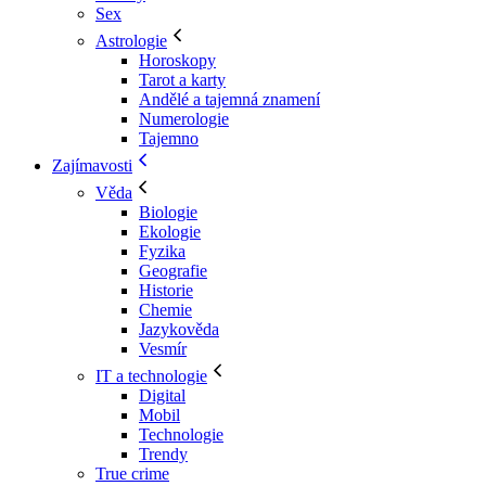
Sex
Astrologie
Horoskopy
Tarot a karty
Andělé a tajemná znamení
Numerologie
Tajemno
Zajímavosti
Věda
Biologie
Ekologie
Fyzika
Geografie
Historie
Chemie
Jazykověda
Vesmír
IT a technologie
Digital
Mobil
Technologie
Trendy
True crime