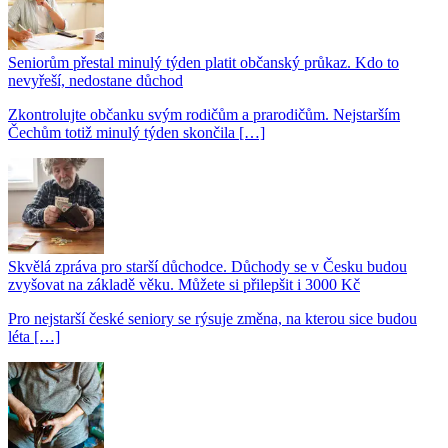
Seniorům přestal minulý týden platit občanský průkaz. Kdo to
nevyřeší, nedostane důchod
Zkontrolujte občanku svým rodičům a prarodičům. Nejstarším
Čechům totiž minulý týden skončila […]
Skvělá zpráva pro starší důchodce. Důchody se v Česku budou
zvyšovat na základě věku. Můžete si přilepšit i 3000 Kč
Pro nejstarší české seniory se rýsuje změna, na kterou sice budou
léta […]