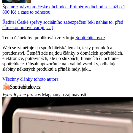
Špatné zprávy pro české důchodce. Průměrný důchod se sníží o 1
800 Kč a zase to odnesou
Ředitel České správy sociálního zabezpečení řekl nahlas to, před
čím ekonomové varují […]
Tento článek byl publikován ze zdrojů
Spotřebitelov.cz
Web se zaměřuje na spotřebitelská témata, testy produktů a
poradenství. Čtenáři zde najdou články o domácích spotřebičích,
elektronice, potravinách, ale i o službách, financích či ochraně
spotřebitele. Obsah upozorňuje na kvalitní výrobky, odhaluje
slabiny některých produktů a přináší rady, jak...
Všechny články tohoto autora →
Vybrali jsme pro vás
Magazíny a zajímavosti