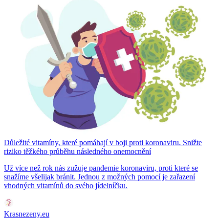
Důležité vitamíny, které pomáhají v boji proti koronaviru. Snižte
riziko těžkého průběhu následného onemocnění
Už více než rok nás zužuje pandemie koronaviru, proti které se
snažíme všelijak bránit. Jednou z možných pomocí je zařazení
vhodných vitamínů do svého jídelníčku.
Krasnezeny.eu