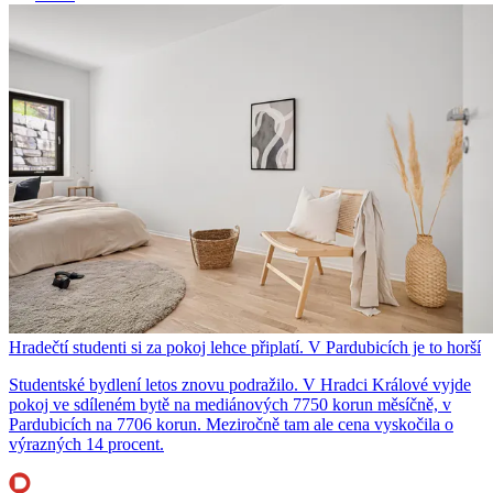
Hradečtí studenti si za pokoj lehce připlatí. V Pardubicích je to horší
Studentské bydlení letos znovu podražilo. V Hradci Králové vyjde
pokoj ve sdíleném bytě na mediánových 7750 korun měsíčně, v
Pardubicích na 7706 korun. Meziročně tam ale cena vyskočila o
výrazných 14 procent.