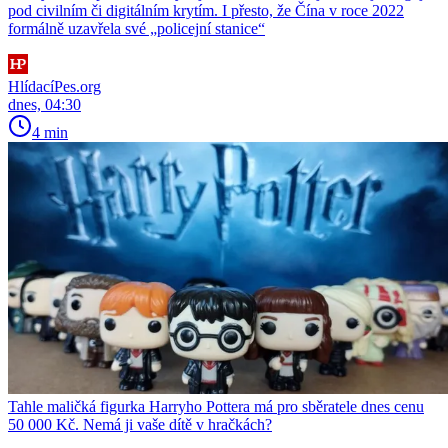
pod civilním či digitálním krytím. I přesto, že Čína v roce 2022
formálně uzavřela své „policejní stanice“
HlídacíPes.org
dnes, 04:30
4 min
Tahle maličká figurka Harryho Pottera má pro sběratele dnes cenu
50 000 Kč. Nemá ji vaše dítě v hračkách?