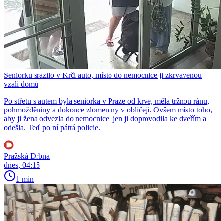
Seniorku srazilo v Krči auto, místo do nemocnice ji zkrvavenou
vzali domů
Po střetu s autem byla seniorka v Praze od krve, měla tržnou ránu,
pohmožděniny a dokonce zlomeniny v obličeji. Ovšem místo toho,
aby ji žena odvezla do nemocnice, jen ji doprovodila ke dveřím a
odešla. Teď po ní pátrá policie.
Pražská Drbna
dnes, 04:15
1 min