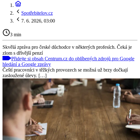
Spotřebitelov.cz
7. 6. 2026, 03:00
3 min
Skvělá zpráva pro české důchodce v některých profesích. Čeká je
zlom s dřívější penzí
Přidejte si obsah Centrum.cz do oblíbených zdrojů pro Google
hledání a Google zprávy
Čeští pracovníci v těžkých provozech se možná už brzy dočkají
zasloužené úlevy. […]