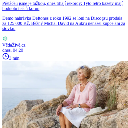
Přetáčeli jsme je tužkou, dnes trhají rekordy: Tyto retro kazety mají
hodnotu tisíců korun
Demo nahrávka Deftones z roku 1992 se loni na Discogsu prodala
za 125 000 Kč. Běžný Michal David na Aukru nenašel kupce ani za
stovku.
VědaŽivě.cz
dnes, 04:20
3 min