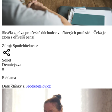
Skvělá zpráva pro české důchodce v některých profesích. Čeká je
zlom s dřívější penzí
Zdroj
:
Spotřebitelov.cz
Sdílet
Denní
výzva
0
Reklama
Další články z
Spotřebitelov.cz