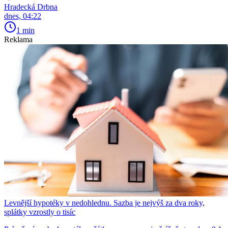
Hradecká Drbna
dnes, 04:22
1 min
Reklama
Levnější hypotéky v nedohlednu. Sazba je nejvýš za dva roky,
splátky vzrostly o tisíc