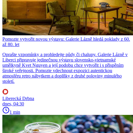
Pomozte vytvořit novou výstavu: Galerie Lázně hledá poklady z 60.
až 80. let
Oprašte vzpomínky a prohledejte půdy či chalupy. Galerie Lázně v
Liberci připravuje jedinečnou výstavu slovensko-vietnamské
umělkyně Kvet Nguyen a její podobu chce vytvořit i s přispěním
široké veřejnosti. Pomozte vdechnout expozici autentickou
atmosféru retro nábytkem a doplňky z druhé poloviny minulého
století.
Liberecká Drbna
dnes, 04:30
1 min