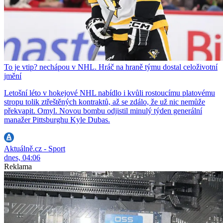
To je vtip? nechápou v NHL. Hráč na hraně týmu dostal celoživotní
jmění
Letošní léto v hokejové NHL nabídlo i kvůli rostoucímu platovému
stropu tolik ztřeštěných kontraktů, až se zdálo, že už nic nemůže
překvapit. Omyl. Novou bombu odjistil minulý týden generální
manažer Pittsburghu Kyle Dubas.
Aktuálně.cz - Sport
dnes, 04:06
Reklama