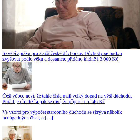
Skvělá zpráva pro starší české důchodce. Důchody se budou
zvyšovat podle věku a dostanete přidáno klidně i 3 000 Kč
Češi vůbec neví, že tahle čísla mají velký dopad na výši důchodu.
Pořád je přehlíží a pak se diví, že přijdou i o 546 Kč
Ve vzorci pro výpočet starobního důchodu se skrývá několik
nenápadných čísel, o […]