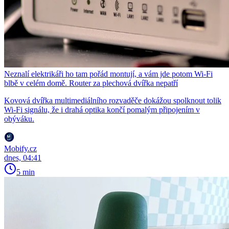
Neznalí elektrikáři ho tam pořád montují, a vám jde potom Wi-Fi
blbě v celém domě. Router za plechová dvířka nepatří
Kovová dvířka multimediálního rozvaděče dokážou spolknout tolik
Wi-Fi signálu, že i drahá optika končí pomalým připojením v
obýváku.
Mobify.cz
dnes, 04:41
5 min