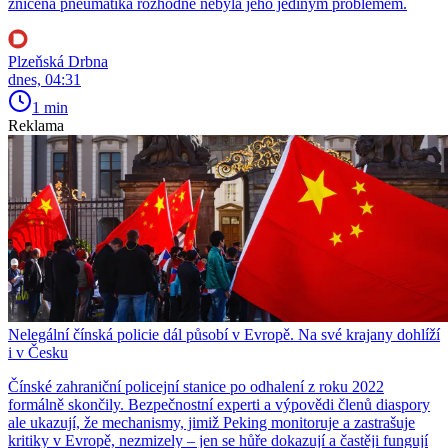
zničená pneumatika rozhodně nebyla jeho jediným problémem.
Plzeňská Drbna
dnes, 04:31
1 min
Reklama
Nelegální čínská policie dál působí v Evropě. Na své krajany dohlíží
i v Česku
Čínské zahraniční policejní stanice po odhalení z roku 2022
formálně skončily. Bezpečnostní experti a výpovědi členů diaspory
ale ukazují, že mechanismy, jimiž Peking monitoruje a zastrašuje
kritiky v Evropě, nezmizely – jen se hůře dokazují a častěji fungují