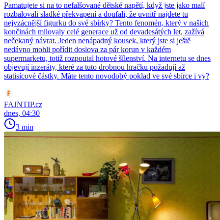
Pamatujete si na to nefalšované dětské napětí, když jste jako malí
rozbalovali sladké překvapení a doufali, že uvnitř najdete tu
nejvzácnější figurku do své sbírky? Tento fenomén, který v našich
končinách milovaly celé generace už od devadesátých let, zažívá
nečekaný návrat. Jeden nenápadný kousek, který jste si ještě
nedávno mohli pořídit doslova za pár korun v každém
supermarketu, totiž rozpoutal hotové šílenství. Na internetu se dnes
objevují inzeráty, které za tuto drobnou hračku požadují až
statisícové částky. Máte tento novodobý poklad ve své sbírce i vy?
FAJNTIP.cz
dnes, 04:30
3 min