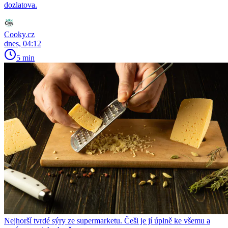
dozlatova.
Cooky.cz
dnes, 04:12
5 min
Nejhorší tvrdé sýry ze supermarketu. Češi je jí úplně ke všemu a