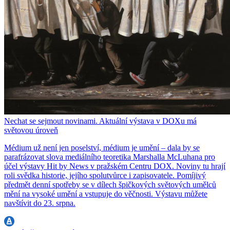
Nechat se sejmout novinami. Aktuální výstava v DOXu má
světovou úroveň
Médium už není jen poselství, médium je umění – dala by se
parafrázovat slova mediálního teoretika Marshalla McLuhana pro
účel výstavy Hit by News v pražském Centru DOX. Noviny tu hrají
roli svědka historie, jejího spolutvůrce i zapisovatele. Pomíjivý
předmět denní spotřeby se v dílech špičkových světových umělců
mění na vysoké umění a vstupuje do věčnosti. Výstavu můžete
navštívit do 23. srpna.