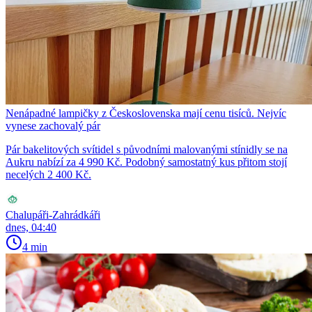
Nenápadné lampičky z Československa mají cenu tisíců. Nejvíc
vynese zachovalý pár
Pár bakelitových svítidel s původními malovanými stínidly se na
Aukru nabízí za 4 990 Kč. Podobný samostatný kus přitom stojí
necelých 2 400 Kč.
Chalupáři-Zahrádkáři
dnes, 04:40
4 min