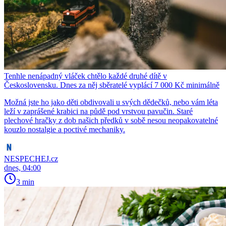
Tenhle nenápadný vláček chtělo každé druhé dítě v
Československu. Dnes za něj sběratelé vyplácí 7 000 Kč minimálně
Možná jste ho jako děti obdivovali u svých dědečků, nebo vám léta
leží v zaprášené krabici na půdě pod vrstvou pavučin. Staré
plechové hračky z dob našich předků v sobě nesou neopakovatelné
kouzlo nostalgie a poctivé mechaniky.
NESPECHEJ.cz
dnes, 04:00
3 min