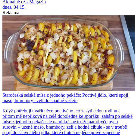
Aktuálně.cz - Magazín
dnes, 04:15
Reklama
Staročeská selská mísa z jednoho pekáče: Poctivé jídlo, které spojí
maso, brambory i zelí do snadné večeře
Když potřebuji uvařit něco poctivého, co zasytí celou rodinu a
přitom mě nepřiková na celé dopoledne ke sporáku, sahám po selské
míse z jednoho pekáče. Je na ní krásné to, že pár obyčejných
surovin – uzené maso, brambory, zelí a hodně cibule - se v troubě
spojí do šťavnatého jídla, které chutná nejlépe právě zapečené