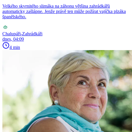
Velkého skvrnitého slimáka na záhonu většina zahrádkářů
automaticky zašlápne. Jenže právě ten může požírat vajíčka plzáka
španělského.
Chalupáři-Zahrádkáři
dnes, 04:09
4 min