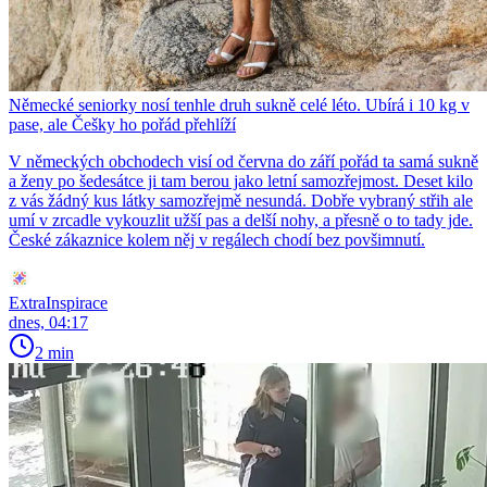
Německé seniorky nosí tenhle druh sukně celé léto. Ubírá i 10 kg v
pase, ale Češky ho pořád přehlíží
V německých obchodech visí od června do září pořád ta samá sukně
a ženy po šedesátce ji tam berou jako letní samozřejmost. Deset kilo
z vás žádný kus látky samozřejmě nesundá. Dobře vybraný střih ale
umí v zrcadle vykouzlit užší pas a delší nohy, a přesně o to tady jde.
České zákaznice kolem něj v regálech chodí bez povšimnutí.
ExtraInspirace
dnes, 04:17
2 min