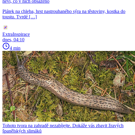
neví, co v nich obsaženo
Plátek na chleba, hrst nastrouhaného sýra na těstoviny, kostka do
toustu. Tvrdé […]
ExtraInspirace
dnes, 04:10
4 min
Tohoto tvora na zahradě nezabíjejte. Dokáže vás zbavit žravých
španělských slimáků