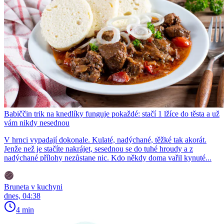
Babiččin trik na knedlíky funguje pokaždé: stačí 1 lžíce do těsta a už
vám nikdy nesednou
V hrnci vypadají dokonale. Kulaté, nadýchané, těžké tak akorát.
Jenže než je stačíte nakrájet, sesednou se do tuhé hroudy a z
nadýchané přílohy nezůstane nic. Kdo někdy doma vařil kynuté...
Bruneta v kuchyni
dnes, 04:38
4 min