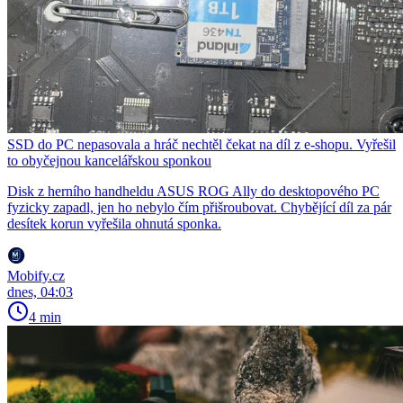
SSD do PC nepasovala a hráč nechtěl čekat na díl z e-shopu. Vyřešil
to obyčejnou kancelářskou sponkou
Disk z herního handheldu ASUS ROG Ally do desktopového PC
fyzicky zapadl, jen ho nebylo čím přišroubovat. Chybějící díl za pár
desítek korun vyřešila ohnutá sponka.
Mobify.cz
dnes, 04:03
4 min