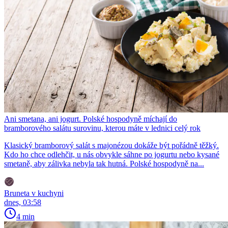
Ani smetana, ani jogurt. Polské hospodyně míchají do
bramborového salátu surovinu, kterou máte v lednici celý rok
Klasický bramborový salát s majonézou dokáže být pořádně těžký.
Kdo ho chce odlehčit, u nás obvykle sáhne po jogurtu nebo kysané
smetaně, aby zálivka nebyla tak hutná. Polské hospodyně na...
Bruneta v kuchyni
dnes, 03:58
4 min