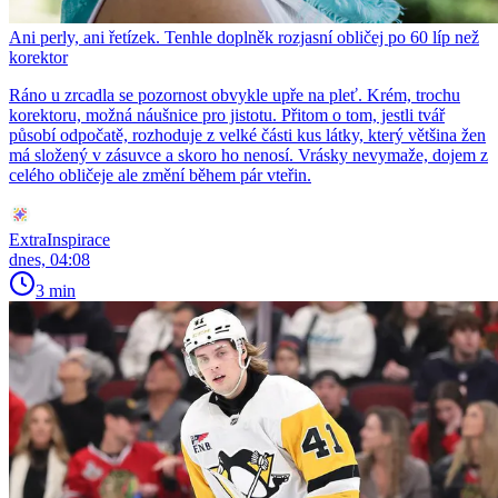
Ani perly, ani řetízek. Tenhle doplněk rozjasní obličej po 60 líp než
korektor
Ráno u zrcadla se pozornost obvykle upře na pleť. Krém, trochu
korektoru, možná náušnice pro jistotu. Přitom o tom, jestli tvář
působí odpočatě, rozhoduje z velké části kus látky, který většina žen
má složený v zásuvce a skoro ho nenosí. Vrásky nevymaže, dojem z
celého obličeje ale změní během pár vteřin.
ExtraInspirace
dnes, 04:08
3 min