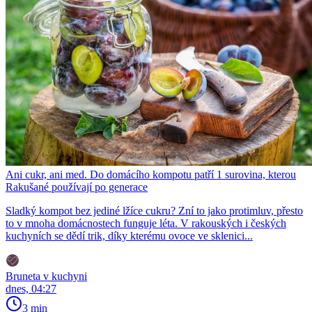
Ani cukr, ani med. Do domácího kompotu patří 1 surovina, kterou
Rakušané používají po generace
Sladký kompot bez jediné lžíce cukru? Zní to jako protimluv, přesto
to v mnoha domácnostech funguje léta. V rakouských i českých
kuchyních se dědí trik, díky kterému ovoce ve sklenici...
Bruneta v kuchyni
dnes, 04:27
3 min