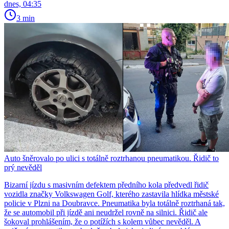
dnes, 04:35
3 min
Auto šněrovalo po ulici s totálně roztrhanou pneumatikou. Řidič to
prý nevěděl
Bizarní jízdu s masivním defektem předního kola předvedl řidič
vozidla značky Volkswagen Golf, kterého zastavila hlídka městské
policie v Plzni na Doubravce. Pneumatika byla totálně roztrhaná tak,
že se automobil při jízdě ani neudržel rovně na silnici. Řidič ale
šokoval prohlášením, že o potížích s kolem vůbec nevěděl. A