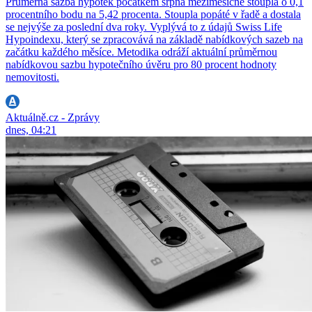
Průměrná sazba hypoték počátkem srpna meziměsíčně stoupla o 0,1
procentního bodu na 5,42 procenta. Stoupla popáté v řadě a dostala
se nejvýše za poslední dva roky. Vyplývá to z údajů Swiss Life
Hypoindexu, který se zpracovává na základě nabídkových sazeb na
začátku každého měsíce. Metodika odráží aktuální průměrnou
nabídkovou sazbu hypotečního úvěru pro 80 procent hodnoty
nemovitosti.
Aktuálně.cz - Zprávy
dnes, 04:21