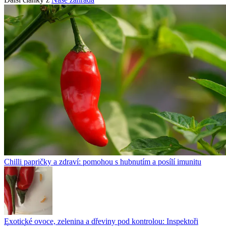
Chilli papričky a zdraví: pomohou s hubnutím a posílí imunitu
Exotické ovoce, zelenina a dřeviny pod kontrolou: Inspektoři