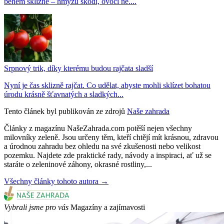
během sklizně – hmyzu škodí, ovoci ne....
Srpnový trik, díky kterému budou rajčata sladší
Nyní je čas sklizně rajčat. Co udělat, abyste mohli sklízet bohatou
úrodu krásně šťavnatých a sladkých...
Tento článek byl publikován ze zdrojů
Naše zahrada
Články z magazínu NašeZahrada.com potěší nejen všechny
milovníky zeleně. Jsou určeny těm, kteří chtějí mít krásnou, zdravou
a úrodnou zahradu bez ohledu na své zkušenosti nebo velikost
pozemku. Najdete zde praktické rady, návody a inspiraci, ať už se
staráte o zeleninové záhony, okrasné rostliny,...
Všechny články tohoto autora →
Vybrali jsme pro vás
Magazíny a zajímavosti