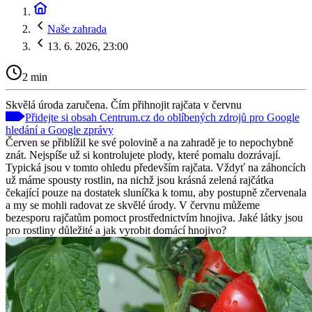
Naše zahrada
13. 6. 2026, 23:00
2 min
Skvělá úroda zaručena. Čím přihnojit rajčata v červnu
Přidejte si obsah Centrum.cz do oblíbených zdrojů pro Google
hledání a Google zprávy
Červen se přiblížil ke své polovině a na zahradě je to nepochybně
znát. Nejspíše už si kontrolujete plody, které pomalu dozrávají.
Typická jsou v tomto ohledu především rajčata. Vždyť na záhoncích
už máme spousty rostlin, na nichž jsou krásná zelená rajčátka
čekající pouze na dostatek sluníčka k tomu, aby postupně zčervenala
a my se mohli radovat ze skvělé úrody. V červnu můžeme
bezesporu rajčatům pomoct prostřednictvím hnojiva. Jaké látky jsou
pro rostliny důležité a jak vyrobit domácí hnojivo?