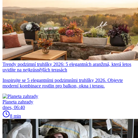
Trendy podzimní truhlíky 2026: 5 elegantních aranžmá, která letos
uvidíte na nejkrásnějších terasách
Inspirujte se 5 elegantními podzimními truhlíky 2026. Objevte
moderní kombinace rostlin pro balkon, okna i terasu.
Planeta zahrady
dnes, 06:40
8 min