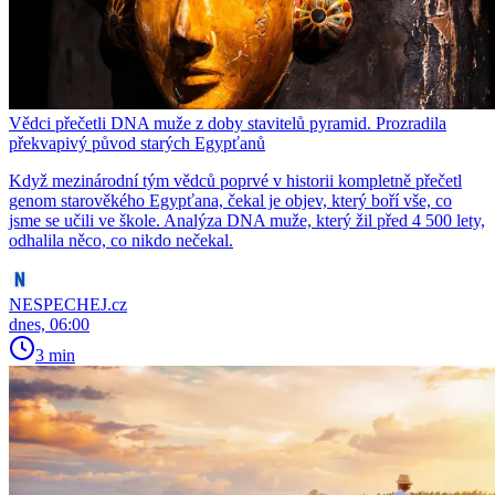
Vědci přečetli DNA muže z doby stavitelů pyramid. Prozradila
překvapivý původ starých Egypťanů
Když mezinárodní tým vědců poprvé v historii kompletně přečetl
genom starověkého Egypťana, čekal je objev, který boří vše, co
jsme se učili ve škole. Analýza DNA muže, který žil před 4 500 lety,
odhalila něco, co nikdo nečekal.
NESPECHEJ.cz
dnes, 06:00
3 min