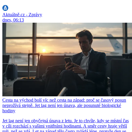
Aktuálně.cz - Zprávy
dnes, 06:13
Cesta na východ bolí víc než cesta na západ: proč se časový posun
neprožívá stejně. Jet lag není jen únava, ale posunuté biologické
hodiny
Jet lag není jen obyčejná únava z letu. Je to chvíle, kdy se místní čas
v cíli rozchází s vašimi vnitřními hodinami. A směr cesty hraje větší
roli, než se zdá. Let na západ tělo často zvládá lépe, protože den se