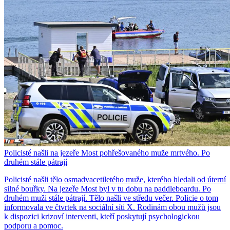
Policisté našli na jezeře Most pohřešovaného muže mrtvého. Po
druhém stále pátrají
Policisté našli tělo osmadvacetiletého muže, kterého hledali od úterní
silné bouřky. Na jezeře Most byl v tu dobu na paddleboardu. Po
druhém muži stále pátrají. Tělo našli ve středu večer. Policie o tom
informovala ve čtvrtek na sociální síti X. Rodinám obou mužů jsou
k dispozici krizoví interventi, kteří poskytují psychologickou
podporu a pomoc.