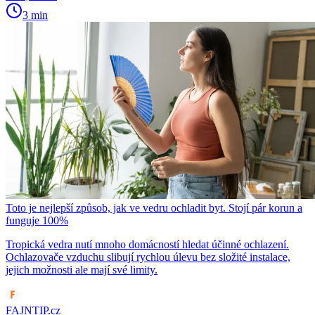
3 min
Toto je nejlepší způsob, jak ve vedru ochladit byt. Stojí pár korun a
funguje 100%
Tropická vedra nutí mnoho domácností hledat účinné ochlazení.
Ochlazovače vzduchu slibují rychlou úlevu bez složité instalace,
jejich možnosti ale mají své limity.
FAJNTIP.cz