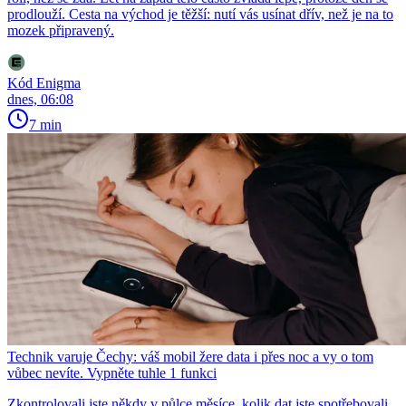
prodlouží. Cesta na východ je těžší: nutí vás usínat dřív, než je na to
mozek připravený.
Kód Enigma
dnes, 06:08
7 min
Technik varuje Čechy: váš mobil žere data i přes noc a vy o tom
vůbec nevíte. Vypněte tuhle 1 funkci
Zkontrolovali jste někdy v půlce měsíce, kolik dat jste spotřebovali,