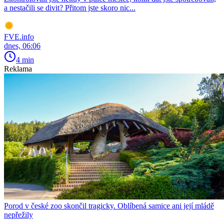
a nestačili se divit? Přitom jste skoro nic...
FVE.info
dnes, 06:06
4 min
Reklama
Porod v české zoo skončil tragicky. Oblíbená samice ani její mládě
nepřežily