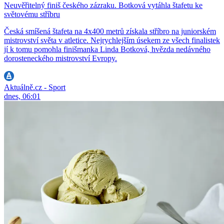
Neuvěřitelný finiš českého zázraku. Botková vytáhla štafetu ke
světovému stříbru
Česká smíšená štafeta na 4x400 metrů získala stříbro na juniorském
mistrovství světa v atletice. Nejrychlejším úsekem ze všech finalistek
jí k tomu pomohla finišmanka Linda Botková, hvězda nedávného
dorosteneckého mistrovství Evropy.
Aktuálně.cz - Sport
dnes, 06:01