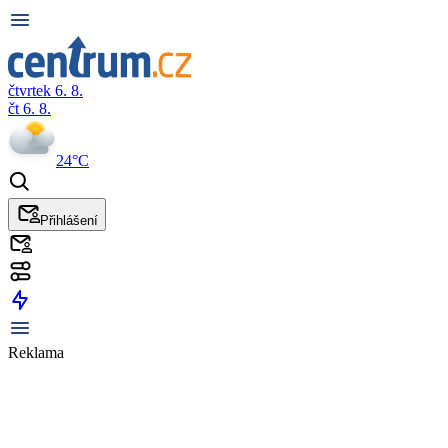
čtvrtek 6. 8.
čt 6. 8.
24°C
Přihlášení
Reklama