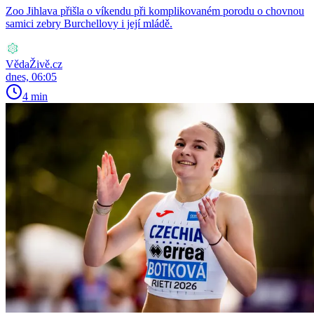
Zoo Jihlava přišla o víkendu při komplikovaném porodu o chovnou
samici zebry Burchellovy i její mládě.
VědaŽivě.cz
dnes, 06:05
4 min