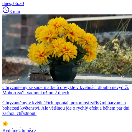
dnes, 06:30
3 min
Chryzantémy ze supermarketů obvykle v květináči dlouho nevydrží.
Mohou začít vadnout už po 2 dnech
Chryzantémy v květináčích upoutají pozornost zářivými barvami a
bohatostí květenství. Ale většinou jde o rychlý efekt a během pár dní
začnou chřadnout.
BydlímeÚtulně.cz