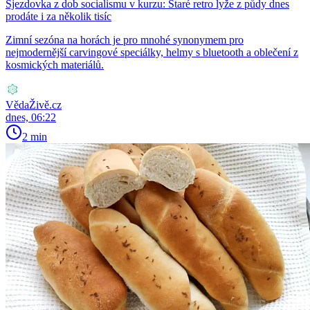
Sjezdovka z dob socialismu v kurzu: Staré retro lyže z půdy dnes
prodáte i za několik tisíc
Zimní sezóna na horách je pro mnohé synonymem pro
nejmodernější carvingové speciálky, helmy s bluetooth a oblečení z
kosmických materiálů.
VědaŽivě.cz
dnes, 06:22
2 min