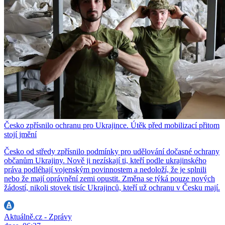
Česko zpřísnilo ochranu pro Ukrajince. Útěk před mobilizací přitom
stojí jmění
Česko od středy zpřísnilo podmínky pro udělování dočasné ochrany
občanům Ukrajiny. Nově ji nezískají ti, kteří podle ukrajinského
práva podléhají vojenským povinnostem a nedoloží, že je splnili
nebo že mají oprávnění zemi opustit. Změna se týká pouze nových
žádostí, nikoli stovek tisíc Ukrajinců, kteří už ochranu v Česku mají.
Aktuálně.cz - Zprávy