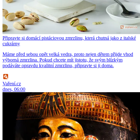
Připravte si domácí pistáciovou zmrzlinu, která chutná jako z italské
cukrárny
Máme před sebou opět velká vedra, proto nejen dětem přijde vhod
výborná zmrzlina. Pokud chcete mít jistotu, že svým blízkým
podáváte opravdu kvalitní zmrzlinu, připravte si ji doma.
Vaření.cz
dnes, 06:00