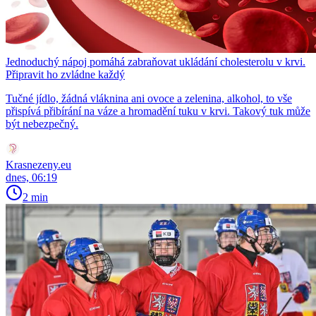
Jednoduchý nápoj pomáhá zabraňovat ukládání cholesterolu v krvi.
Připravit ho zvládne každý
Tučné jídlo, žádná vláknina ani ovoce a zelenina, alkohol, to vše
přispívá přibírání na váze a hromadění tuku v krvi. Takový tuk může
být nebezpečný.
Krasnezeny.eu
dnes, 06:19
2 min