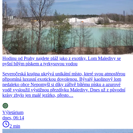
Hodinu od Prahy najdete pláž jako z exotiky. Lom Maledivy se
pyšní bílým pískem a tyrkysovou vodou
Severočeská krajina ukrývá unikátní místo, které svou atmosférou
připomíná luxusní exotickou dovolenou. Bývalý kaolinový lom
nedaleko obce Nepomyšl si díky zářivě bílému písku a azurové
vodě vysloužil výstižnou přezdívku Maledivy. Dnes už z původní
krásy zbylo jen malé jezírko, přesto…
Výletárium
dnes, 06:14
2 min