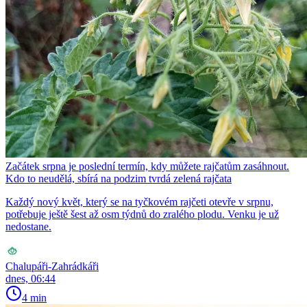
Začátek srpna je poslední termín, kdy můžete rajčatům zasáhnout.
Kdo to neudělá, sbírá na podzim tvrdá zelená rajčata
Každý nový květ, který se na tyčkovém rajčeti otevře v srpnu,
potřebuje ještě šest až osm týdnů do zralého plodu. Venku je už
nedostane.
Chalupáři-Zahrádkáři
dnes, 06:44
4 min