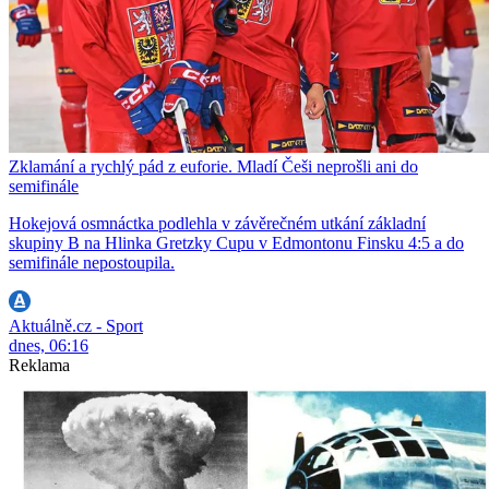
Zklamání a rychlý pád z euforie. Mladí Češi neprošli ani do
semifinále
Hokejová osmnáctka podlehla v závěrečném utkání základní
skupiny B na Hlinka Gretzky Cupu v Edmontonu Finsku 4:5 a do
semifinále nepostoupila.
Aktuálně.cz - Sport
dnes, 06:16
Reklama