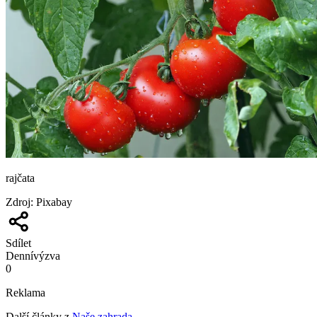
rajčata
Zdroj
:
Pixabay
Sdílet
Denní
výzva
0
Reklama
Další články z
Naše zahrada