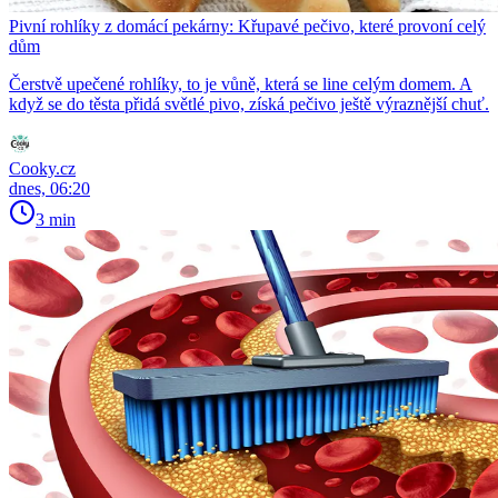
Pivní rohlíky z domácí pekárny: Křupavé pečivo, které provoní celý
dům
Čerstvě upečené rohlíky, to je vůně, která se line celým domem. A
když se do těsta přidá světlé pivo, získá pečivo ještě výraznější chuť.
Cooky.cz
dnes, 06:20
3 min