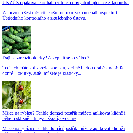
ÚKZÚZ opakovaně odhalili vrtule a nový druh ploštice z Japonska
Za prvních šest měsíců letošního roku zaznamenali inspektoři
Ústředního kontrolního a zkušebního ústavu...
Dají se zmrazit okurky? A vyplatí se to vůbec?
Teď jich máte k dispozici spoustu, v zimě budou drahé a nepříliš
dobré – okurky. Jistě, můžete je klasicky...
Mšice na rybízu? Tenhle domácí postřik můžete aplikovat klidně i
během sklizně – hmyzu škodí, ovoci ne
Mšice na rybízu? Tenhle domácí postřik můžete aplikovat klidně i