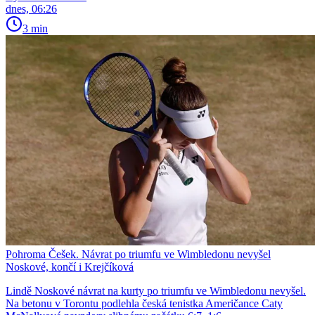
dnes, 06:26
3 min
Pohroma Češek. Návrat po triumfu ve Wimbledonu nevyšel
Noskové, končí i Krejčíková
Lindě Noskové návrat na kurty po triumfu ve Wimbledonu nevyšel.
Na betonu v Torontu podlehla česká tenistka Američance Caty