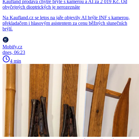
Kaufland prodává chytré brýle s kamerou a AI za 2 019 Kč. Od
obyčejných dioptrických je nerozeznáte
Na Kaufland.cz se letos na jaře objevily AI brýle INF s kamerou,
překladačem i hlasovým asistentem za cenu běžných slunečních
brýlí.
Mobify.cz
dnes, 06:23
4 min