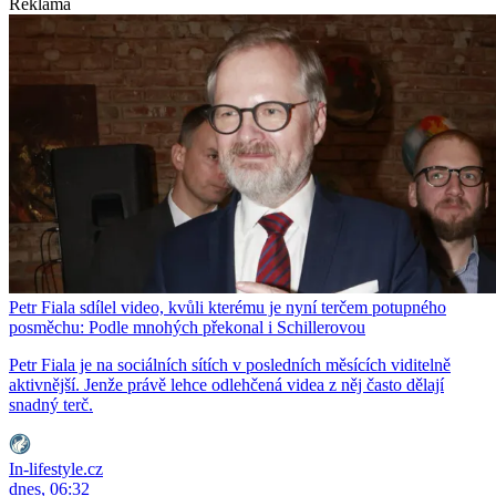
Reklama
Petr Fiala sdílel video, kvůli kterému je nyní terčem potupného
posměchu: Podle mnohých překonal i Schillerovou
Petr Fiala je na sociálních sítích v posledních měsících viditelně
aktivnější. Jenže právě lehce odlehčená videa z něj často dělají
snadný terč.
In-lifestyle.cz
dnes, 06:32