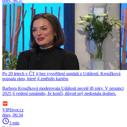
dnes, 06:37
Po 20 letech v ČT ji bez vysvětlení sundali z Událostí. Kroužková
popsala ráno, které jí změnilo kariéru
Barbora Kroužková moderovala Události necelé tři roky. V prosinci
2025 jí vedení oznámilo, že končí, důvod prý nedostala dodnes.
VIPživot.cz
dnes, 06:34
3 min