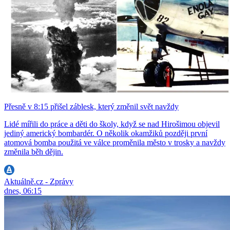
Přesně v 8:15 přišel záblesk, který změnil svět navždy
Lidé mířili do práce a děti do školy, když se nad Hirošimou objevil
jediný americký bombardér. O několik okamžiků později první
atomová bomba použitá ve válce proměnila město v trosky a navždy
změnila běh dějin.
Aktuálně.cz - Zprávy
dnes, 06:15