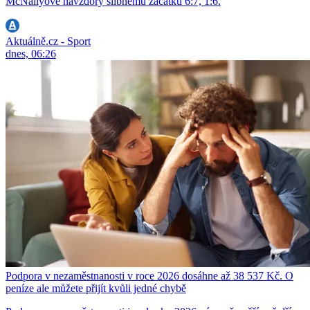
McNallyové navzdory slibnému začátku 6:7, 1:6.
Aktuálně.cz - Sport
dnes, 06:26
Podpora v nezaměstnanosti v roce 2026 dosáhne až 38 537 Kč. O
peníze ale můžete přijít kvůli jedné chybě