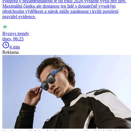
Podpora v nezaměstnanosti je od roku 2026 výrazně vyšší než dřív.
Maximální částku ale dostanou jen lidé s dostatečně vysokým
předchozím výdělkem a nárok může zaniknout i kvůli porušení
pravidel evidence.
Byznys trendy
dnes, 06:25
4 min
Reklama