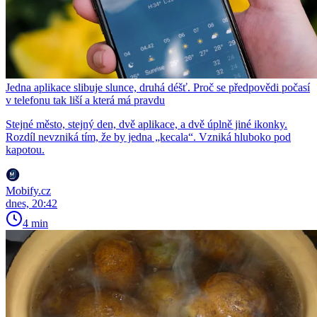
Jedna aplikace slibuje slunce, druhá déšť. Proč se předpovědi počasí
v telefonu tak liší a která má pravdu
Stejné město, stejný den, dvě aplikace, a dvě úplně jiné ikonky.
Rozdíl nevzniká tím, že by jedna „kecala“. Vzniká hluboko pod
kapotou.
Mobify.cz
dnes, 20:42
4 min