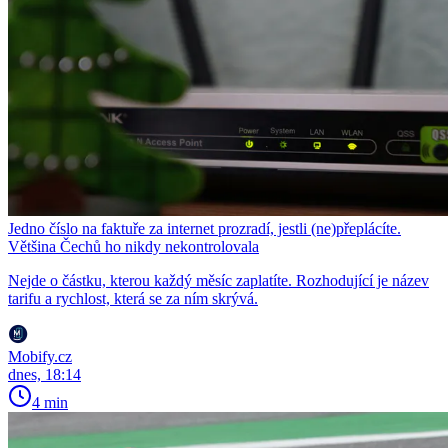
Jedno číslo na faktuře za internet prozradí, jestli (ne)přeplácíte.
Většina Čechů ho nikdy nekontrolovala
Nejde o částku, kterou každý měsíc zaplatíte. Rozhodující je název
tarifu a rychlost, která se za ním skrývá.
Mobify.cz
dnes, 18:14
4 min