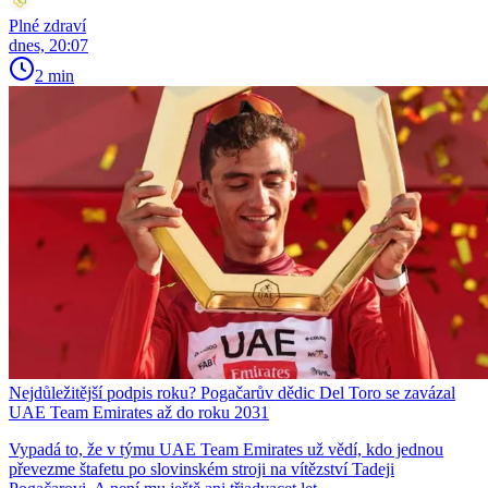
Plné zdraví
dnes, 20:07
2 min
Nejdůležitější podpis roku? Pogačarův dědic Del Toro se zavázal
UAE Team Emirates až do roku 2031
Vypadá to, že v týmu UAE Team Emirates už vědí, kdo jednou
převezme štafetu po slovinském stroji na vítězství Tadeji