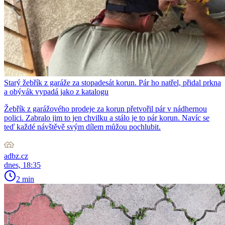
Starý žebřík z garáže za stopadesát korun. Pár ho natřel, přidal prkna
a obývák vypadá jako z katalogu
Žebřík z garážového prodeje za korun přetvořil pár v nádhernou
polici. Zabralo jim to jen chvilku a stálo je to pár korun. Navíc se
teď každé návštěvě svým dílem můžou pochlubit.
adbz.cz
dnes, 18:35
2 min