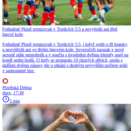
Fotbalisté Plzně remizovali v Teplicích 5:5 a nevyhráli ani třetí
ligové kolo
Fotbalisté Plzně remizovali v Teplicích 5:5, i když vedli o tři branky,
a nezvítězili ani ve třetím ligovém kole. Severočeši naopak v nové
sezoně stále neprohráli a v součtu s úvodními dvěma triumfy mají na
kontě sedm bodů. O trefy se postaralo 10 různých střelců, spolu s
dalšími dvěma zápasy jde o utkání s druhým nejvyšším počtem gólů
v samostatné lize.
Plzeňská Drbna
dnes, 17:30
3 min