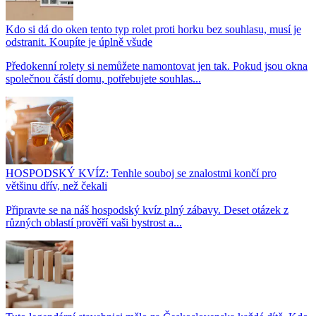
Kdo si dá do oken tento typ rolet proti horku bez souhlasu, musí je
odstranit. Koupíte je úplně všude
Předokenní rolety si nemůžete namontovat jen tak. Pokud jsou okna
společnou částí domu, potřebujete souhlas...
HOSPODSKÝ KVÍZ: Tenhle souboj se znalostmi končí pro
většinu dřív, než čekali
Připravte se na náš hospodský kvíz plný zábavy. Deset otázek z
různých oblastí prověří vaši bystrost a...