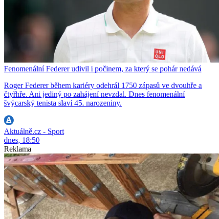
Fenomenální Federer udivil i počinem, za který se pohár nedává
Roger Federer během kariéry odehrál 1750 zápasů ve dvouhře a
čtyřhře. Ani jediný po zahájení nevzdal. Dnes fenomenální
švýcarský tenista slaví 45. narozeniny.
Aktuálně.cz - Sport
dnes, 18:50
Reklama