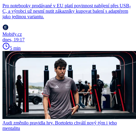
Pro notebooky prodávané v EU platí povinnost nabíjení přes USB-
C, a výrobci už nesmí nutit zákazníky kupovat balení s adaptérem
jako jedinou variantu.
Mobify.cz
dnes, 19:17
5 min
Audi změnilo pravidla hry. Bortoleto chválí nový tým i jeho
mentalitu