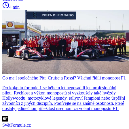
4 min
Co mají společného Pitt, Cruise a Rossi? Všichni řídili monopost F1
Do kokpitu formule 1 se během let neposadili jen profesionální
piloti. Rychlost a výkon monopostů si vyzkoušely také hvězdy
Hollywoodu, motocyklové legendy, rallyoví šampioni nebo úspěšní
závodníci z jiných disciplín. Podívejte se na známé osobnosti, které
dostaly jedinečnou příležitost usednout za volant monopostu F1.
SvětFormule.cz