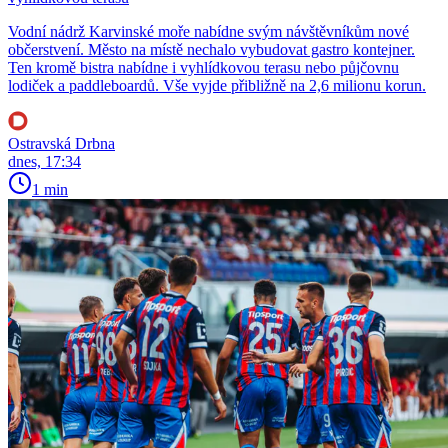
Vodní nádrž Karvinské moře nabídne svým návštěvníkům nové
občerstvení. Město na místě nechalo vybudovat gastro kontejner.
Ten kromě bistra nabídne i vyhlídkovou terasu nebo půjčovnu
lodiček a paddleboardů. Vše vyjde přibližně na 2,6 milionu korun.
Ostravská Drbna
dnes, 17:34
1 min