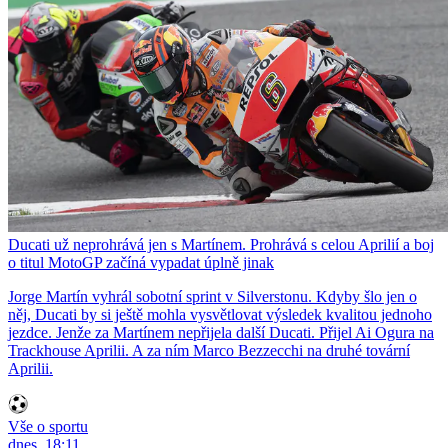
Ducati už neprohrává jen s Martínem. Prohrává s celou Aprilií a boj
o titul MotoGP začíná vypadat úplně jinak
Jorge Martín vyhrál sobotní sprint v Silverstonu. Kdyby šlo jen o
něj, Ducati by si ještě mohla vysvětlovat výsledek kvalitou jednoho
jezdce. Jenže za Martínem nepřijela další Ducati. Přijel Ai Ogura na
Trackhouse Aprilii. A za ním Marco Bezzecchi na druhé tovární
Aprilii.
Vše o sportu
dnes, 18:11