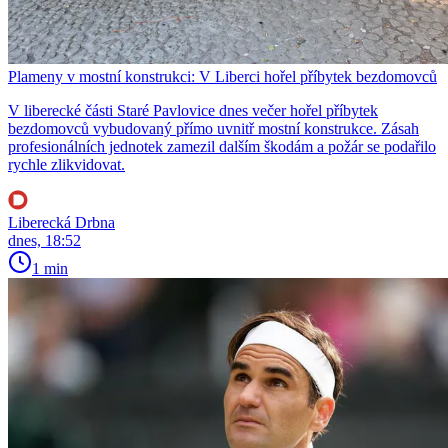
Plameny v mostní konstrukci: V Liberci hořel příbytek bezdomovců
V liberecké části Staré Pavlovice dnes večer hořel příbytek
bezdomovců vybudovaný přímo uvnitř mostní konstrukce. Zásah
profesionálních jednotek zamezil dalším škodám a požár se podařilo
rychle zlikvidovat.
Liberecká Drbna
dnes, 18:52
1 min