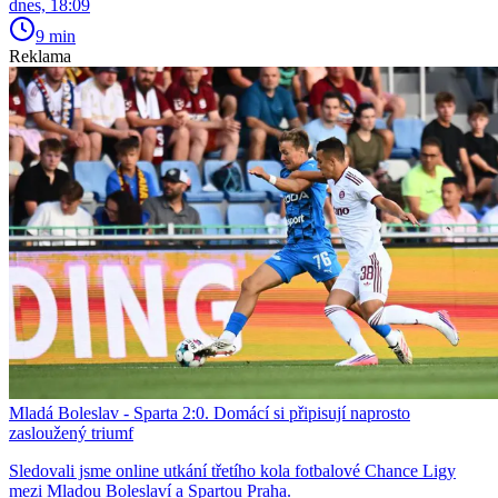
dnes, 18:09
9 min
Reklama
Mladá Boleslav - Sparta 2:0. Domácí si připisují naprosto
zasloužený triumf
Sledovali jsme online utkání třetího kola fotbalové Chance Ligy
mezi Mladou Boleslaví a Spartou Praha.