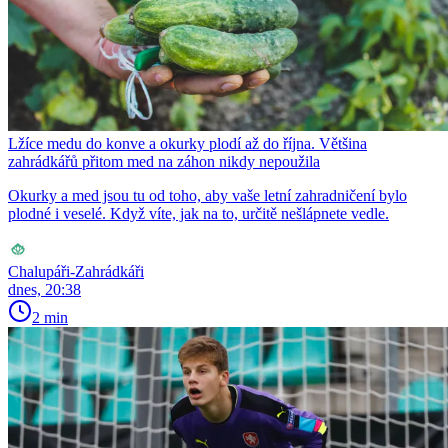
Lžíce medu do konve a okurky plodí až do října. Většina
zahrádkářů přitom med na záhon nikdy nepoužila
Okurky a med jsou tu od toho, aby vaše letní zahradničení bylo
plodné i veselé. Když víte, jak na to, určitě nešlápnete vedle.
Chalupáři-Zahrádkáři
dnes, 20:38
2 min