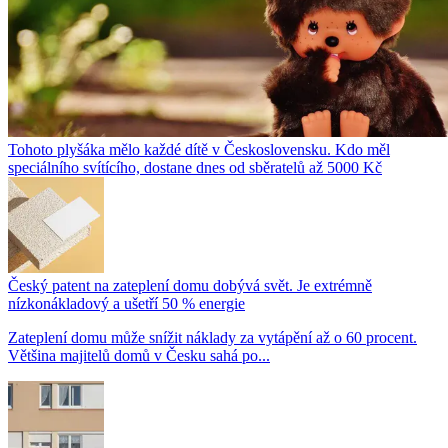
Tohoto plyšáka mělo každé dítě v Československu. Kdo měl
speciálního svítícího, dostane dnes od sběratelů až 5000 Kč
Český patent na zateplení domu dobývá svět. Je extrémně
nízkonákladový a ušetří 50 % energie
Zateplení domu může snížit náklady za vytápění až o 60 procent.
Většina majitelů domů v Česku sahá po...