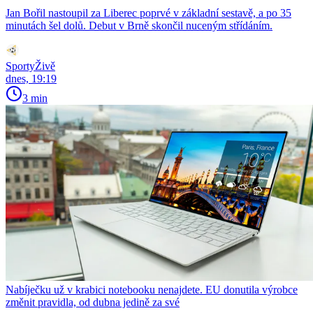
Jan Bořil nastoupil za Liberec poprvé v základní sestavě, a po 35
minutách šel dolů. Debut v Brně skončil nuceným střídáním.
SportyŽivě
dnes, 19:19
3 min
Nabíječku už v krabici notebooku nenajdete. EU donutila výrobce
změnit pravidla, od dubna jedině za své