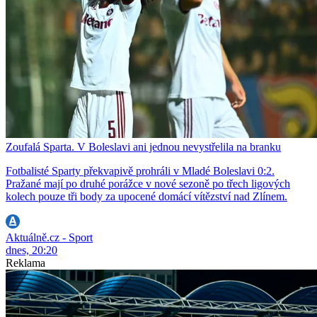
Zoufalá Sparta. V Boleslavi ani jednou nevystřelila na branku
Fotbalisté Sparty překvapivě prohráli v Mladé Boleslavi 0:2.
Pražané mají po druhé porážce v nové sezoně po třech ligových
kolech pouze tři body za upocené domácí vítězství nad Zlínem.
Aktuálně.cz - Sport
dnes, 20:20
Reklama