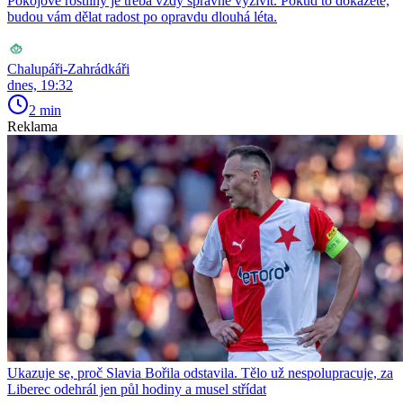
Pokojové rostliny je třeba vždy správně vyživit. Pokud to dokážete,
budou vám dělat radost po opravdu dlouhá léta.
Chalupáři-Zahrádkáři
dnes, 19:32
2 min
Reklama
Ukazuje se, proč Slavia Bořila odstavila. Tělo už nespolupracuje, za
Liberec odehrál jen půl hodiny a musel střídat