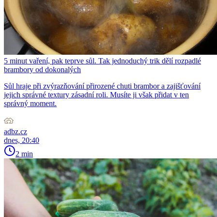
5 minut vaření, pak teprve sůl. Tak jednoduchý trik dělí rozpadlé
brambory od dokonalých
Sůl hraje při zvýrazňování přirozené chuti brambor a zajišťování
jejich správné textury zásadní roli. Musíte ji však přidat v ten
správný moment.
adbz.cz
dnes, 20:40
2 min