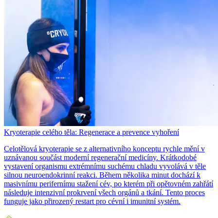
Kryoterapie celého těla: Regenerace a prevence vyhoření
Celotělová kryoterapie se z alternativního konceptu rychle mění v
uznávanou součást moderní regenerační medicíny. Krátkodobé
vystavení organismu extrémnímu suchému chladu vyvolává v těle
silnou neuroendokrinní reakci. Během několika minut dochází k
masivnímu perifernímu stažení cév, po kterém při opětovném zahřátí
následuje intenzivní prokrvení všech orgánů a tkání. Tento proces
funguje jako přirozený restart pro cévní i imunitní systém.