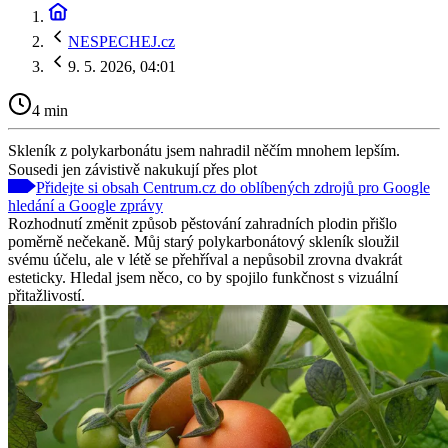
NESPECHEJ.cz
9. 5. 2026, 04:01
4 min
Skleník z polykarbonátu jsem nahradil něčím mnohem lepším.
Sousedi jen závistivě nakukují přes plot
Přidejte si obsah Centrum.cz do oblíbených zdrojů pro Google
hledání a Google zprávy
Rozhodnutí změnit způsob pěstování zahradních plodin přišlo
poměrně nečekaně. Můj starý polykarbonátový skleník sloužil
svému účelu, ale v létě se přehříval a nepůsobil zrovna dvakrát
esteticky. Hledal jsem něco, co by spojilo funkčnost s vizuální
přitažlivostí.