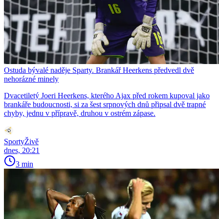
Ostuda bývalé naděje Sparty. Brankář Heerkens předvedl dvě
nehorázné minely
Dvacetiletý Joeri Heerkens, kterého Ajax před rokem kupoval jako
brankáře budoucnosti, si za šest srpnových dnů připsal dvě trapné
chyby, jednu v přípravě, druhou v ostrém zápase.
SportyŽivě
dnes, 20:21
3 min