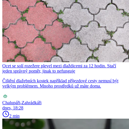
Ocet se solí rozežere plevel mezi dlaždicemi za 12 hodin. Stačí
jeden správný poměr, jinak to nefunguje
Čištění dlažebních kostek například příjezdové cesty nemusí být
velkým problémem. Mnoho prostředků už máte doma.
Chalupáři-Zahrádkáři
dnes, 18:28
2 min