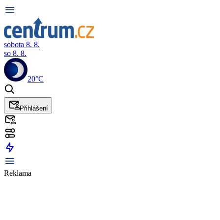
sobota 8. 8.
so 8. 8.
20°C
Přihlášení
Reklama