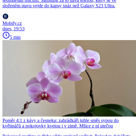
sedmdesáti tisícům. Samsung za to dává telefon, který se ve
složeném stavu vejde do kapsy snáz než Galaxy S23 Ultra.
Mobify.cz
dnes, 19:53
5 min
Poměr 4:1 z kávy a česneku: zahrádkáři tuhle směs sypou do
květináčů a pokojovky kvetou i v zimě. Mšice z ní utečou