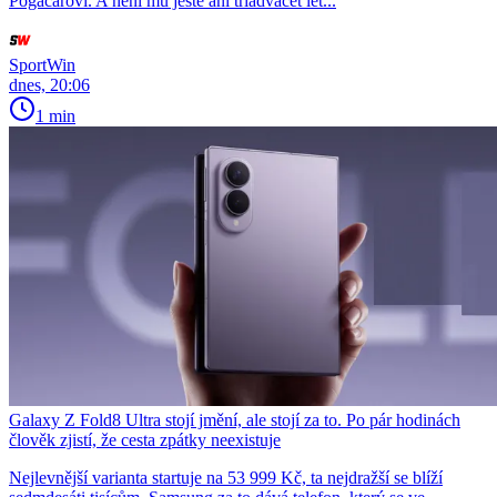
Pogačarovi. A není mu ještě ani třiadvacet let...
SportWin
dnes, 20:06
1 min
Galaxy Z Fold8 Ultra stojí jmění, ale stojí za to. Po pár hodinách
člověk zjistí, že cesta zpátky neexistuje
Nejlevnější varianta startuje na 53 999 Kč, ta nejdražší se blíží