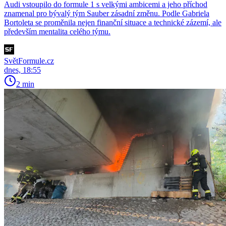
Audi vstoupilo do formule 1 s velkými ambicemi a jeho příchod
znamenal pro bývalý tým Sauber zásadní změnu. Podle Gabriela
Bortoleta se proměnila nejen finanční situace a technické zázemí, ale
především mentalita celého týmu.
SvětFormule.cz
dnes, 18:55
2 min