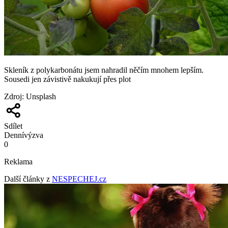
Skleník z polykarbonátu jsem nahradil něčím mnohem lepším.
Sousedi jen závistivě nakukují přes plot
Zdroj
:
Unsplash
Sdílet
Denní
výzva
0
Reklama
Další články z
NESPECHEJ.cz