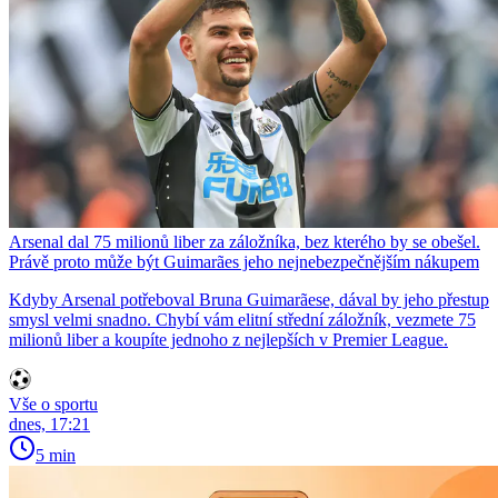
Arsenal dal 75 milionů liber za záložníka, bez kterého by se obešel.
Právě proto může být Guimarães jeho nejnebezpečnějším nákupem
Kdyby Arsenal potřeboval Bruna Guimarãese, dával by jeho přestup
smysl velmi snadno. Chybí vám elitní střední záložník, vezmete 75
milionů liber a koupíte jednoho z nejlepších v Premier League.
Vše o sportu
dnes, 17:21
5 min