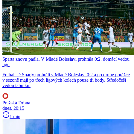
Sparta znovu padla. V Mladé Boleslavi prohrála 0:2, domácí vedou
ligu
Fotbalisté Sparty prohráli v Mladé Boleslavi 0:2 a po druhé porážce
v sezoně mají po třech ligových kolech pouze tři body. Středočeši
vedou tabulku.
Pražská Drbna
dnes, 20:15
1 min