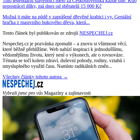
Tuto legendární stavebnici mělo za Československa každé dítě. Kdo
nepostrácel dílky, má dnes od sběratelů 15 000 Kč
Možná ji máte na půdě v zaprášené dřevěné krabici i vy. Geniální
hračka z masivního bukového dřeva, která...
Tento článek byl publikován ze zdrojů
NESPECHEJ.cz
Nespechej.cz je pozvánka zpomalit – a znovu si všimnout věcí,
které běžně přehlížíme. Web nabízí inspiraci k jednoduššímu,
vědomějšímu životu, který není o výkonech, ale o rovnováze.
Témata se točí kolem zdraví, duševní pohody, rodiny, vztahů i
smysluplného využití času. Namísto radikálních změn...
Všechny články tohoto autora →
Vybrali jsme pro vás
Magazíny a zajímavosti