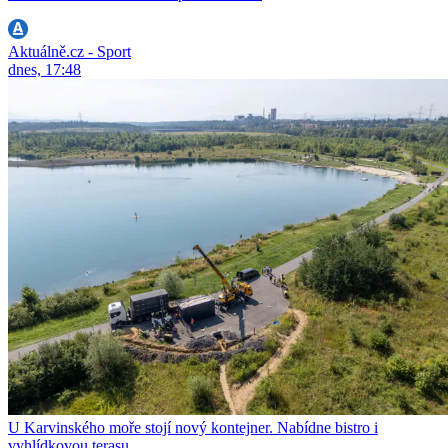
Aktuálně.cz - Sport
dnes, 17:48
U Karvinského moře stojí nový kontejner. Nabídne bistro i
vyhlídkovou terasu