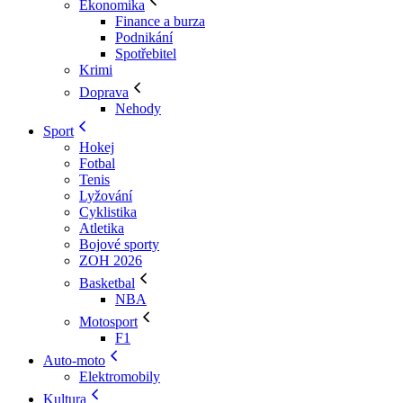
Ekonomika
Finance a burza
Podnikání
Spotřebitel
Krimi
Doprava
Nehody
Sport
Hokej
Fotbal
Tenis
Lyžování
Cyklistika
Atletika
Bojové sporty
ZOH 2026
Basketbal
NBA
Motosport
F1
Auto-moto
Elektromobily
Kultura