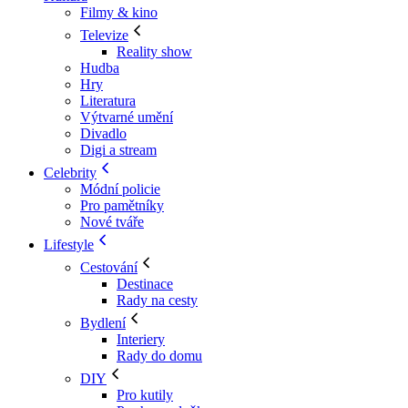
Filmy & kino
Televize
Reality show
Hudba
Hry
Literatura
Výtvarné umění
Divadlo
Digi a stream
Celebrity
Módní policie
Pro pamětníky
Nové tváře
Lifestyle
Cestování
Destinace
Rady na cesty
Bydlení
Interiery
Rady do domu
DIY
Pro kutily