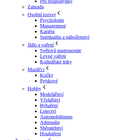
Pro hospodyňky
Zahrada
Osobní rozvoj
Psychologie
Management
Kariéra
Spiritualita a náboženství
Jídlo a vaření
Světová gastronomie
Levné vaření
Kulinářské triky
Mazlíčci
Kočky
Pejskové
Hobby
Modelářství
Včelařství
Rybaření
Letectví
Automobilismus
Adrenalin
Sběratelství
Houbaření