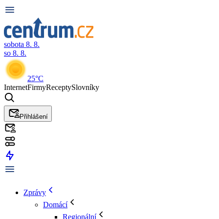
sobota 8. 8.
so 8. 8.
25°C
Internet
Firmy
Recepty
Slovníky
Přihlášení
Zprávy
Domácí
Regionální