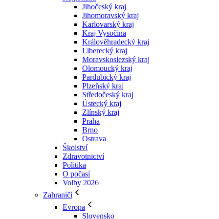
Jihočeský kraj
Jihomoravský kraj
Karlovarský kraj
Kraj Vysočina
Králověhradecký kraj
Liberecký kraj
Moravskoslezský kraj
Olomoucký kraj
Pardubický kraj
Plzeňský kraj
Středočeský kraj
Ústecký kraj
Zlínský kraj
Praha
Brno
Ostrava
Školství
Zdravotnictví
Politika
O počasí
Volby 2026
Zahraničí
Evropa
Slovensko