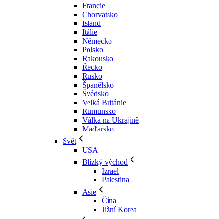
Francie
Chorvatsko
Island
Itálie
Německo
Polsko
Rakousko
Řecko
Rusko
Španělsko
Švédsko
Velká Británie
Rumunsko
Válka na Ukrajině
Maďarsko
Svět
USA
Blízký východ
Izrael
Palestina
Asie
Čína
Jižní Korea