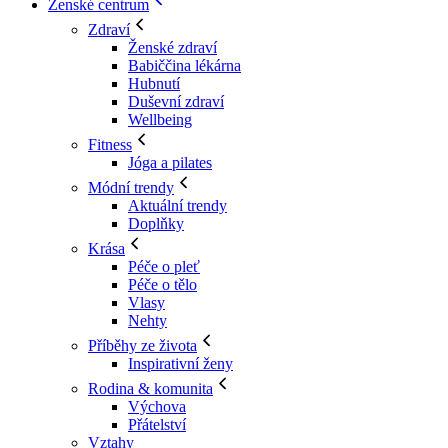
Ženské centrum
Zdraví
Ženské zdraví
Babiččina lékárna
Hubnutí
Duševní zdraví
Wellbeing
Fitness
Jóga a pilates
Módní trendy
Aktuální trendy
Doplňky
Krása
Péče o pleť
Péče o tělo
Vlasy
Nehty
Příběhy ze života
Inspirativní ženy
Rodina & komunita
Výchova
Přátelství
Vztahy