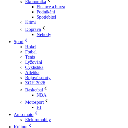
Ekonomika
Finance a burza
Podnikání
Spotřebitel
Krimi
Doprava
Nehody
Sport
Hokej
Fotbal
Tenis
Lyžování
Cyklistika
Atletika
Bojové sporty
ZOH 2026
Basketbal
NBA
Motosport
F1
Auto-moto
Elektromobily
Kultura