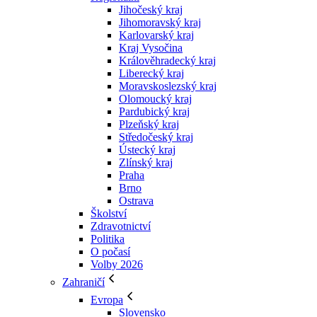
Jihočeský kraj
Jihomoravský kraj
Karlovarský kraj
Kraj Vysočina
Králověhradecký kraj
Liberecký kraj
Moravskoslezský kraj
Olomoucký kraj
Pardubický kraj
Plzeňský kraj
Středočeský kraj
Ústecký kraj
Zlínský kraj
Praha
Brno
Ostrava
Školství
Zdravotnictví
Politika
O počasí
Volby 2026
Zahraničí
Evropa
Slovensko