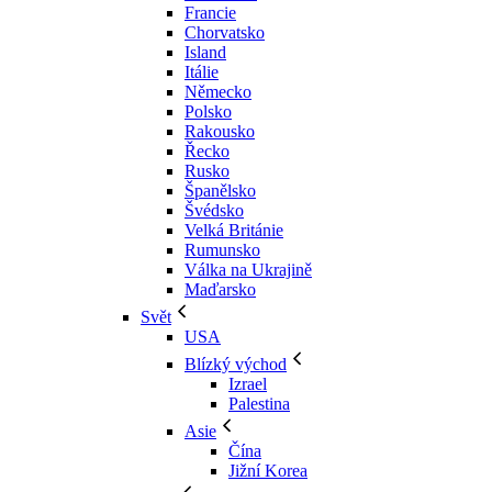
Francie
Chorvatsko
Island
Itálie
Německo
Polsko
Rakousko
Řecko
Rusko
Španělsko
Švédsko
Velká Británie
Rumunsko
Válka na Ukrajině
Maďarsko
Svět
USA
Blízký východ
Izrael
Palestina
Asie
Čína
Jižní Korea