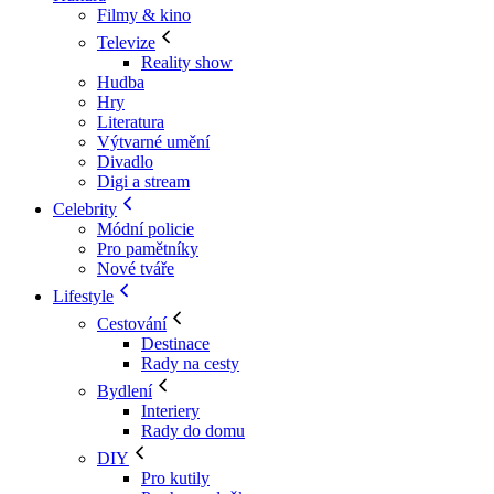
Filmy & kino
Televize
Reality show
Hudba
Hry
Literatura
Výtvarné umění
Divadlo
Digi a stream
Celebrity
Módní policie
Pro pamětníky
Nové tváře
Lifestyle
Cestování
Destinace
Rady na cesty
Bydlení
Interiery
Rady do domu
DIY
Pro kutily