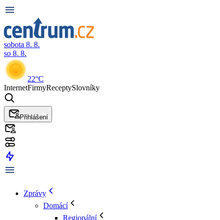
sobota 8. 8.
so 8. 8.
22°C
Internet
Firmy
Recepty
Slovníky
Přihlášení
Zprávy
Domácí
Regionální