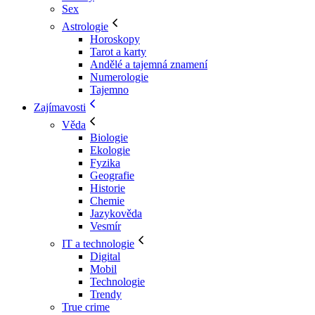
Sex
Astrologie
Horoskopy
Tarot a karty
Andělé a tajemná znamení
Numerologie
Tajemno
Zajímavosti
Věda
Biologie
Ekologie
Fyzika
Geografie
Historie
Chemie
Jazykověda
Vesmír
IT a technologie
Digital
Mobil
Technologie
Trendy
True crime