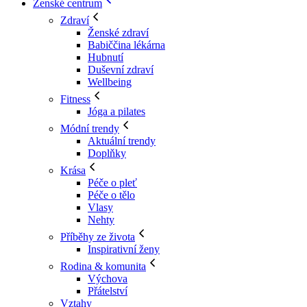
Ženské centrum
Zdraví
Ženské zdraví
Babiččina lékárna
Hubnutí
Duševní zdraví
Wellbeing
Fitness
Jóga a pilates
Módní trendy
Aktuální trendy
Doplňky
Krása
Péče o pleť
Péče o tělo
Vlasy
Nehty
Příběhy ze života
Inspirativní ženy
Rodina & komunita
Výchova
Přátelství
Vztahy