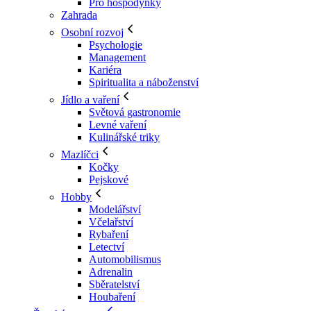
Pro hospodyňky
Zahrada
Osobní rozvoj
Psychologie
Management
Kariéra
Spiritualita a náboženství
Jídlo a vaření
Světová gastronomie
Levné vaření
Kulinářské triky
Mazlíčci
Kočky
Pejskové
Hobby
Modelářství
Včelařství
Rybaření
Letectví
Automobilismus
Adrenalin
Sběratelství
Houbaření