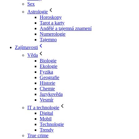
Sex
Astrologie
Horoskopy
Tarot a karty
Andělé a tajemná znamení
Numerologie
Tajemno
Zajímavosti
Věda
Biologie
Ekologie
Fyzika
Geografie
Historie
Chemie
Jazykověda
Vesmír
IT a technologie
Digital
Mobil
Technologie
Trendy
True crime