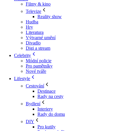
Filmy & kino
Televize
Reality show
Hudba
Hry
Literatura
Výtvarné umění
Divadlo
Digi a stream
Celebrity
Módní policie
Pro pamětníky
Nové tváře
Lifestyle
Cestování
Destinace
Rady na cesty
Bydlení
Interiery
Rady do domu
DIY
Pro kutily