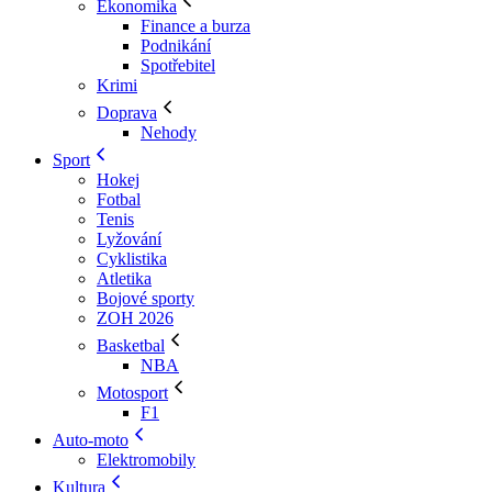
Ekonomika
Finance a burza
Podnikání
Spotřebitel
Krimi
Doprava
Nehody
Sport
Hokej
Fotbal
Tenis
Lyžování
Cyklistika
Atletika
Bojové sporty
ZOH 2026
Basketbal
NBA
Motosport
F1
Auto-moto
Elektromobily
Kultura