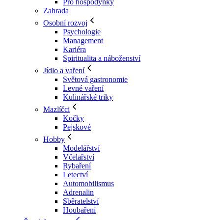
Pro hospodyňky
Zahrada
Osobní rozvoj
Psychologie
Management
Kariéra
Spiritualita a náboženství
Jídlo a vaření
Světová gastronomie
Levné vaření
Kulinářské triky
Mazlíčci
Kočky
Pejskové
Hobby
Modelářství
Včelařství
Rybaření
Letectví
Automobilismus
Adrenalin
Sběratelství
Houbaření