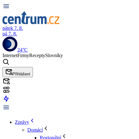
pátek 7. 8.
pá 7. 8.
24°C
Internet
Firmy
Recepty
Slovníky
Přihlášení
Zprávy
Domácí
Regionální