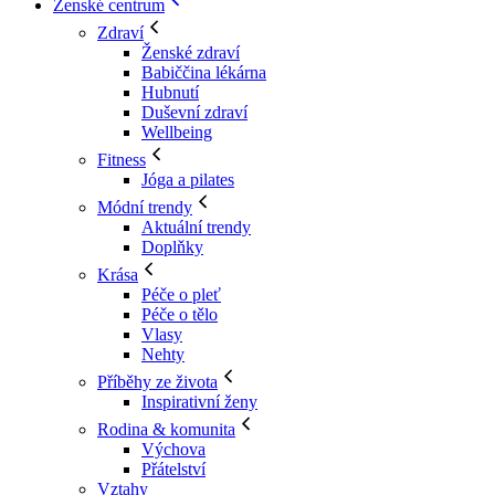
Ženské centrum
Zdraví
Ženské zdraví
Babiččina lékárna
Hubnutí
Duševní zdraví
Wellbeing
Fitness
Jóga a pilates
Módní trendy
Aktuální trendy
Doplňky
Krása
Péče o pleť
Péče o tělo
Vlasy
Nehty
Příběhy ze života
Inspirativní ženy
Rodina & komunita
Výchova
Přátelství
Vztahy