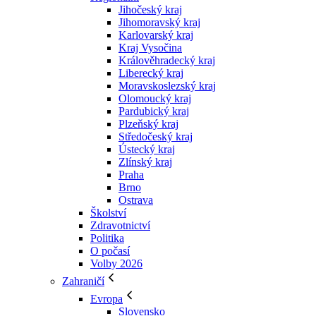
Jihočeský kraj
Jihomoravský kraj
Karlovarský kraj
Kraj Vysočina
Králověhradecký kraj
Liberecký kraj
Moravskoslezský kraj
Olomoucký kraj
Pardubický kraj
Plzeňský kraj
Středočeský kraj
Ústecký kraj
Zlínský kraj
Praha
Brno
Ostrava
Školství
Zdravotnictví
Politika
O počasí
Volby 2026
Zahraničí
Evropa
Slovensko