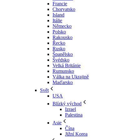
Francie
Chorvatsko
Island
Itálie
Německo
Polsko
Rakousko
Řecko
Rusko
Španělsko
Švédsko
Velká Británie
Rumunsko
Válka na Ukrajině
Maďarsko
Svět
USA
Blízký východ
Izrael
Palestina
Asie
Čína
Jižní Korea