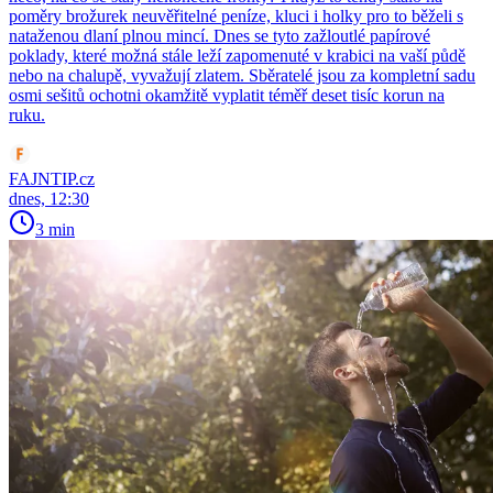
poměry brožurek neuvěřitelné peníze, kluci i holky pro to běželi s
nataženou dlaní plnou mincí. Dnes se tyto zažloutlé papírové
poklady, které možná stále leží zapomenuté v krabici na vaší půdě
nebo na chalupě, vyvažují zlatem. Sběratelé jsou za kompletní sadu
osmi sešitů ochotni okamžitě vyplatit téměř deset tisíc korun na
ruku.
FAJNTIP.cz
dnes, 12:30
3 min