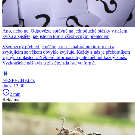
Ano, nebo ne: Odpovězte správně na jednoduché otázky v našem
kvízu a zjistěte, jak jste na tom s všeobecným přehledem
Všeobecný přehled je něčím, co se s nabíráním informací a
zvyšujícím se věkem obvykle zvyšuje. Každý z nás je přeborníkem
v jiných oblastech. Některé informace by ale měl mít každý z nás.
Vyzkoušejte náš kvíz a zjistěte, zda jste ve formě.
NESPECHEJ.cz
dnes, 13:30
2 min
Reklama