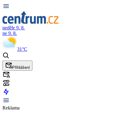
neděle 9. 8.
ne 9. 8.
31°C
Přihlášení
Reklama