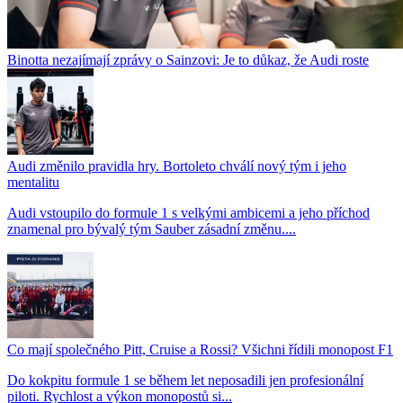
Binotta nezajímají zprávy o Sainzovi: Je to důkaz, že Audi roste
Audi změnilo pravidla hry. Bortoleto chválí nový tým i jeho
mentalitu
Audi vstoupilo do formule 1 s velkými ambicemi a jeho příchod
znamenal pro bývalý tým Sauber zásadní změnu....
Co mají společného Pitt, Cruise a Rossi? Všichni řídili monopost F1
Do kokpitu formule 1 se během let neposadili jen profesionální
piloti. Rychlost a výkon monopostů si...