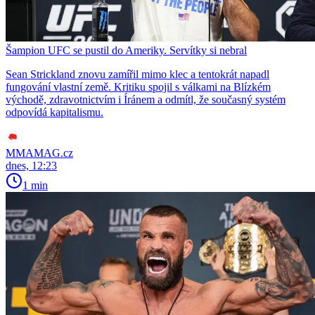
Šampion UFC se pustil do Ameriky. Servítky si nebral
Sean Strickland znovu zamířil mimo klec a tentokrát napadl
fungování vlastní země. Kritiku spojil s válkami na Blízkém
východě, zdravotnictvím i Íránem a odmítl, že současný systém
odpovídá kapitalismu.
MMAMAG.cz
dnes, 12:23
1 min