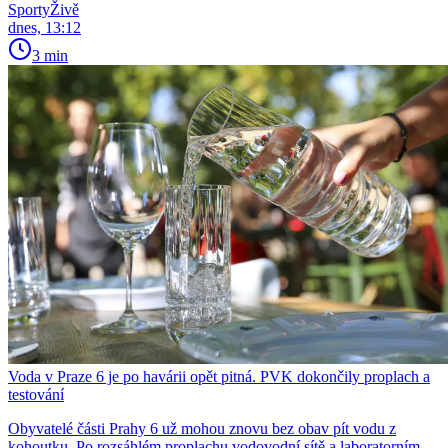
SportyŽivě
dnes, 13:12
3 min
Voda v Praze 6 je po havárii opět pitná. PVK dokončily proplach a
testování
Obyvatelé části Prahy 6 už mohou znovu bez obav pít vodu z
kohoutku. Po rozsáhlém proplachu vodovodní sítě a laboratorním