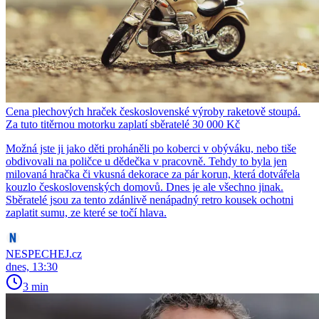
Cena plechových hraček československé výroby raketově stoupá.
Za tuto titěrnou motorku zaplatí sběratelé 30 000 Kč
Možná jste ji jako děti proháněli po koberci v obýváku, nebo tiše
obdivovali na poličce u dědečka v pracovně. Tehdy to byla jen
milovaná hračka či vkusná dekorace za pár korun, která dotvářela
kouzlo československých domovů. Dnes je ale všechno jinak.
Sběratelé jsou za tento zdánlivě nenápadný retro kousek ochotni
zaplatit sumu, ze které se točí hlava.
NESPECHEJ.cz
dnes, 13:30
3 min