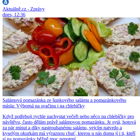
Aktuálně.cz - Zprávy
dnes, 12:36
Salámová pomazánka ze šunkového salámu a pomazánkového
másla: Výborná na svačinu i na chlebíčky
Když potřebuji rychle nachystat večeři nebo něco na chlebíčky pro
návštěvu, často dělám právě salámovou pomazánku. Je sytá, hotová
za pár minut a díky nastrouhanému salámu, vejcím natvrdo a
kyselým okurkám má výraznou chuť, kterou u nás doma jí i ti, kteří
si na pomazánky běžně moc nepotrpí.