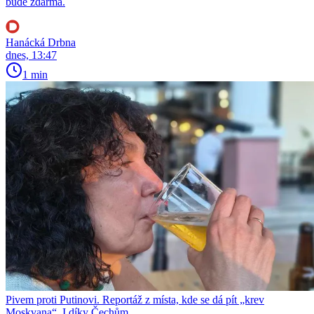
bude zdarma.
Hanácká Drbna
dnes, 13:47
1 min
Pivem proti Putinovi. Reportáž z místa, kde se dá pít „krev
Moskvana“. I díky Čechům