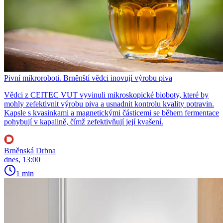
Pivní mikroroboti. Brněnští vědci inovují výrobu piva
Vědci z CEITEC VUT vyvinuli mikroskopické bioboty, které by
mohly zefektivnit výrobu piva a usnadnit kontrolu kvality potravin.
Kapsle s kvasinkami a magnetickými částicemi se během fermentace
pohybují v kapalině, čímž zefektivňují její kvašení.
Brněnská Drbna
dnes, 13:00
1 min