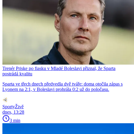
Trenér Priske po fiasku v Mladé Boleslavi přiznal, že Sparta
postrádá kvalitu
Sparta ve třech dnech předvedla dvě tváře: doma otočila zápas s
Lyonem na 2:1, v Boleslavi prohrála 0:2 už do poločasu.
SportyŽivě
dnes, 13:28
3 min