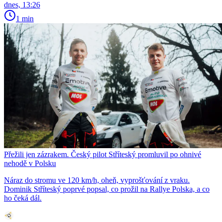
dnes, 13:26
1 min
Přežili jen zázrakem. Český pilot Stříteský promluvil po ohnivé
nehodě v Polsku
Náraz do stromu ve 120 km/h, oheň, vyprošťování z vraku.
Dominik Stříteský poprvé popsal, co prožil na Rallye Polska, a co
ho čeká dál.