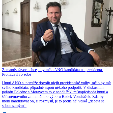
Zemanův favorit chce, aby mělo ANO kandidáta na prezidenta.
Promluvil i o sobě
Hnutí ANO si nemůže dovolit přejít prezidentské volby, mělo by mít
svého kandidáta, případně aspoň někoho podpořit. V diskusním
pořadu Poledne s Moravcem to v neděli řekl místopředseda hnutí a
šéf sněmovního zahraničního výboru Radek Vondráček. Zda by
mohl kandidovat on, si rozmyslí, je to podle něj velká „debata se
sebou samým“.