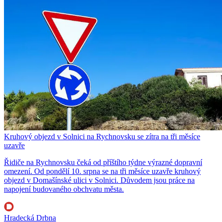
Kruhový objezd v Solnici na Rychnovsku se zítra na tři měsíce
uzavře
Řidiče na Rychnovsku čeká od příštího týdne výrazné dopravní
omezení. Od pondělí 10. srpna se na tři měsíce uzavře kruhový
objezd v Domašínské ulici v Solnici. Důvodem jsou práce na
napojení budovaného obchvatu města.
Hradecká Drbna