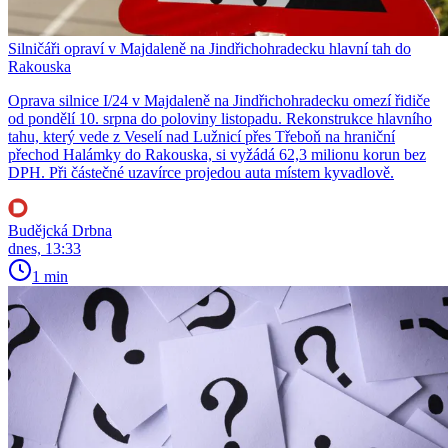
Silničáři opraví v Majdaleně na Jindřichohradecku hlavní tah do
Rakouska
Oprava silnice I/24 v Majdaleně na Jindřichohradecku omezí řidiče
od pondělí 10. srpna do poloviny listopadu. Rekonstrukce hlavního
tahu, který vede z Veselí nad Lužnicí přes Třeboň na hraniční
přechod Halámky do Rakouska, si vyžádá 62,3 milionu korun bez
DPH. Při částečné uzavírce projedou auta místem kyvadlově.
Budějcká Drbna
dnes, 13:33
1 min