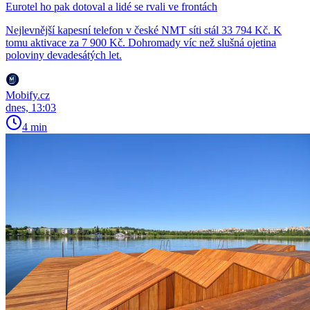
Eurotel ho pak dotoval a lidé se rvali ve frontách
Nejlevnější kapesní telefon v české NMT síti stál 33 794 Kč. K
tomu aktivace za 7 900 Kč. Dohromady víc než slušná ojetina
poloviny devadesátých let.
Mobify.cz
dnes, 13:03
4 min