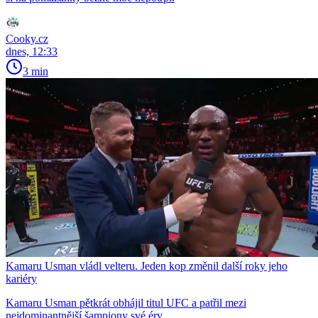
Cooky.cz
dnes, 12:33
3 min
Kamaru Usman vládl velteru. Jeden kop změnil další roky jeho
kariéry
Kamaru Usman pětkrát obhájil titul UFC a patřil mezi
nejdominantnější šampiony své éry.