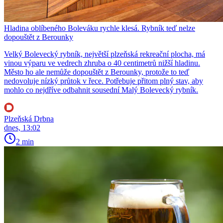
Hladina oblíbeného Boleváku rychle klesá. Rybník teď nelze
dopouštět z Berounky
Velký Bolevecký rybník, největší plzeňská rekreační plocha, má
vinou výparu ve vedrech zhruba o 40 centimetrů nižší hladinu.
Město ho ale nemůže dopouštět z Berounky, protože to teď
nedovoluje nízký průtok v řece. Potřebuje přitom plný stav, aby
mohlo co nejdříve odbahnit sousední Malý Bolevecký rybník.
Plzeňská Drbna
dnes, 13:02
2 min