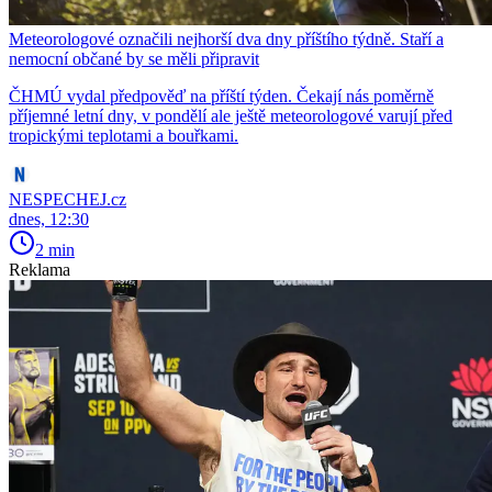
Meteorologové označili nejhorší dva dny příštího týdně. Staří a
nemocní občané by se měli připravit
ČHMÚ vydal předpověď na příští týden. Čekají nás poměrně
příjemné letní dny, v pondělí ale ještě meteorologové varují před
tropickými teplotami a bouřkami.
NESPECHEJ.cz
dnes, 12:30
2 min
Reklama