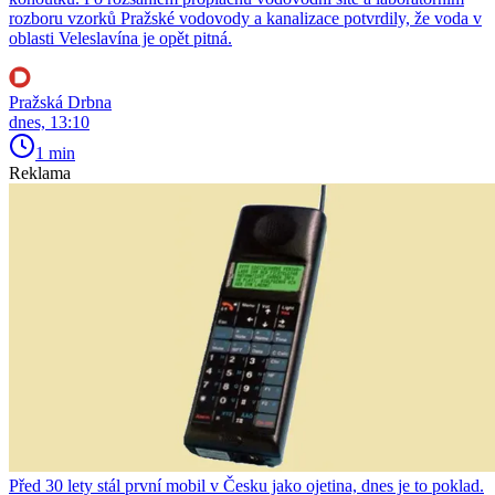
rozboru vzorků Pražské vodovody a kanalizace potvrdily, že voda v
oblasti Veleslavína je opět pitná.
Pražská Drbna
dnes, 13:10
1 min
Reklama
Před 30 lety stál první mobil v Česku jako ojetina, dnes je to poklad.