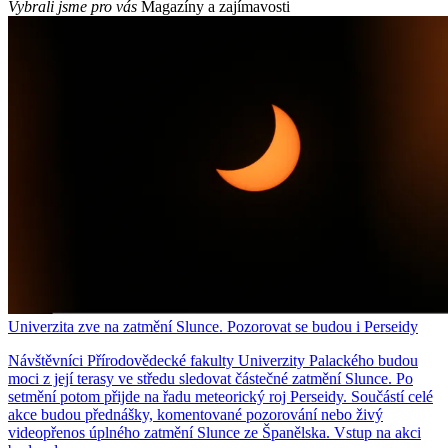
Vybrali jsme pro vás
Magazíny a zajímavosti
Univerzita zve na zatmění Slunce. Pozorovat se budou i Perseidy
Návštěvníci Přírodovědecké fakulty Univerzity Palackého budou
moci z její terasy ve středu sledovat částečné zatmění Slunce. Po
setmění potom přijde na řadu meteorický roj Perseidy. Součástí celé
akce budou přednášky, komentované pozorování nebo živý
videopřenos úplného zatmění Slunce ze Španělska. Vstup na akci