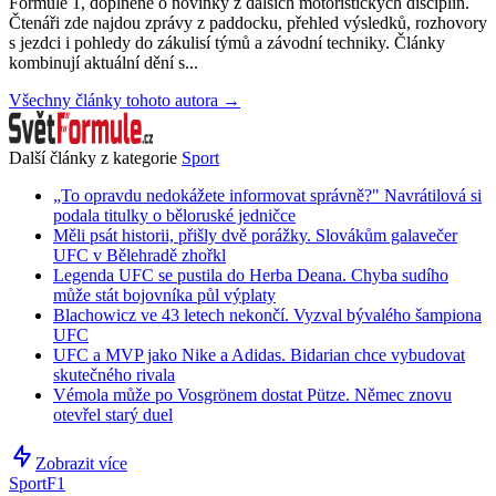
Formule 1, doplněné o novinky z dalších motoristických disciplín.
Čtenáři zde najdou zprávy z paddocku, přehled výsledků, rozhovory
s jezdci i pohledy do zákulisí týmů a závodní techniky. Články
kombinují aktuální dění s...
Všechny články tohoto autora →
Další články z kategorie
Sport
„To opravdu nedokážete informovat správně?" Navrátilová si
podala titulky o běloruské jedničce
Měli psát historii, přišly dvě porážky. Slovákům galavečer
UFC v Bělehradě zhořkl
Legenda UFC se pustila do Herba Deana. Chyba sudího
může stát bojovníka půl výplaty
Blachowicz ve 43 letech nekončí. Vyzval bývalého šampiona
UFC
UFC a MVP jako Nike a Adidas. Bidarian chce vybudovat
skutečného rivala
Vémola může po Vosgrönem dostat Pütze. Němec znovu
otevřel starý duel
Zobrazit více
Sport
F1