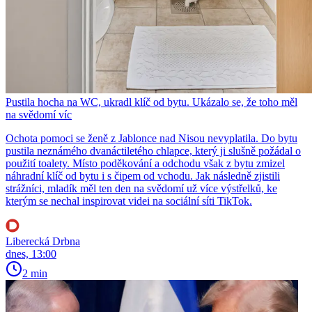
Pustila hocha na WC, ukradl klíč od bytu. Ukázalo se, že toho měl
na svědomí víc
Ochota pomoci se ženě z Jablonce nad Nisou nevyplatila. Do bytu
pustila neznámého dvanáctiletého chlapce, který ji slušně požádal o
použití toalety. Místo poděkování a odchodu však z bytu zmizel
náhradní klíč od bytu i s čipem od vchodu. Jak následně zjistili
strážníci, mladík měl ten den na svědomí už více výstřelků, ke
kterým se nechal inspirovat videi na sociální síti TikTok.
Liberecká Drbna
dnes, 13:00
2 min