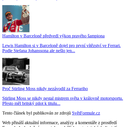
Hamilton v Barceloně předvedl výkon pravého šampiona
Lewis Hamilton si v Barceloně dojel pro první vítězství ve Ferrari.
Podle Stefana Johanssona ale nešlo jen...
Proč Stirling Moss nikdy nezávodil za Ferrariho
Stirling Moss se nikdy nestal mistrem světa v královně motorsportu.
Přesto měl britský pilot k titulu...
Tento článek byl publikován ze zdrojů
SvětFormule.cz
Web přináší aktuální informace, analýzy a komentáře z prostředí