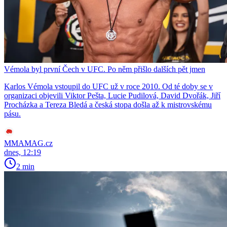
Vémola byl první Čech v UFC. Po něm přišlo dalších pět jmen
Karlos Vémola vstoupil do UFC už v roce 2010. Od té doby se v
organizaci objevili Viktor Pešta, Lucie Pudilová, David Dvořák, Jiří
Procházka a Tereza Bledá a česká stopa došla až k mistrovskému
pásu.
MMAMAG.cz
dnes, 12:19
2 min