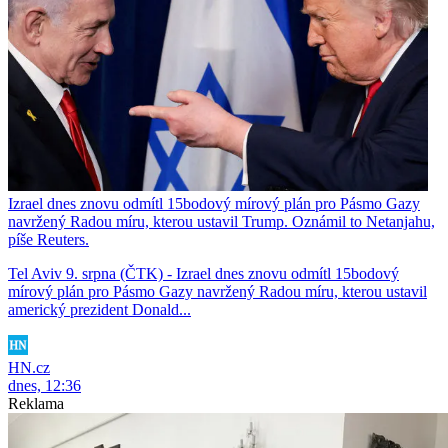
Izrael dnes znovu odmítl 15bodový mírový plán pro Pásmo Gazy
navržený Radou míru, kterou ustavil Trump. Oznámil to Netanjahu,
píše Reuters.
Tel Aviv 9. srpna (ČTK) - Izrael dnes znovu odmítl 15bodový
mírový plán pro Pásmo Gazy navržený Radou míru, kterou ustavil
americký prezident Donald...
HN.cz
dnes, 12:36
Reklama