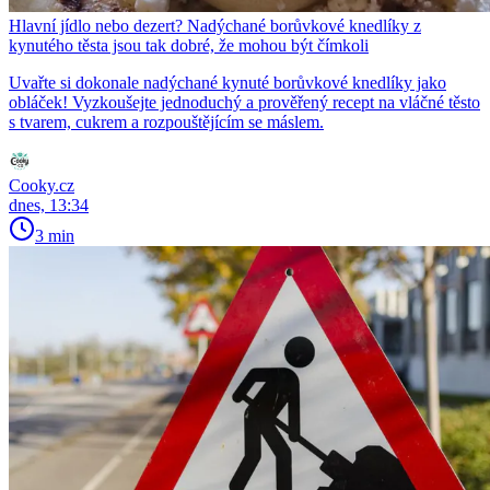
Hlavní jídlo nebo dezert? Nadýchané borůvkové knedlíky z
kynutého těsta jsou tak dobré, že mohou být čímkoli
Uvařte si dokonale nadýchané kynuté borůvkové knedlíky jako
obláček! Vyzkoušejte jednoduchý a prověřený recept na vláčné těsto
s tvarem, cukrem a rozpouštějícím se máslem.
Cooky.cz
dnes, 13:34
3 min