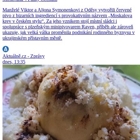
Manželé Viktor a Aljona Symonenkovi z Oděsy vytvořili červené
pivo z bizarních ingrediencí s provokativním názvem „Moskalova
krev v českém stylu“. Za jeho vznikem stojí místní sládci i
spolupráce s plzeňským minipivovarem Raven, příběh ale zároveň
ukazuje, jak velká válka proměnila podnikání rodinného byznysu v
ukrajinském přístavním městě.
Aktuálně.cz - Zprávy
dnes, 13:35