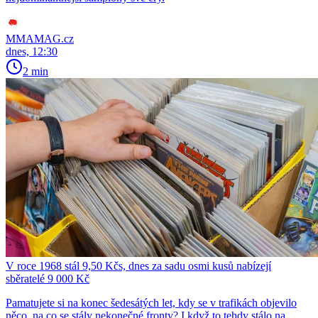
MMAMAG.cz
dnes, 12:30
2 min
V roce 1968 stál 9,50 Kčs, dnes za sadu osmi kusů nabízejí
sběratelé 9 000 Kč
Pamatujete si na konec šedesátých let, kdy se v trafikách objevilo
něco, na co se stály nekonečné fronty? I když to tehdy stálo na