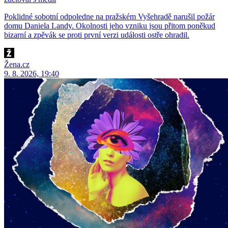
Poklidné sobotní odpoledne na pražském Vyšehradě narušil požár
domu Daniela Landy. Okolnosti jeho vzniku jsou přitom poněkud
bizarní a zpěvák se proti první verzi události ostře ohradil.
Žena.cz
9. 8. 2026, 19:40