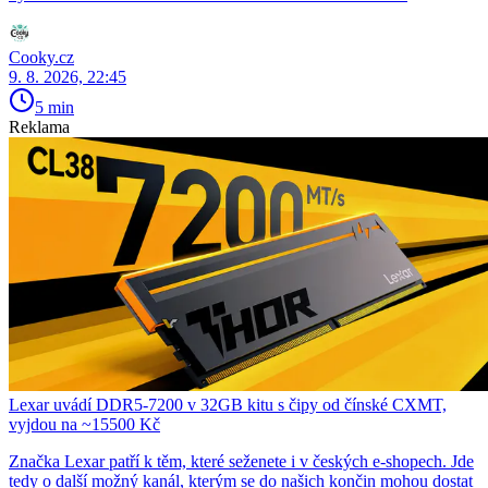
Cooky.cz
9. 8. 2026, 22:45
5 min
Reklama
Lexar uvádí DDR5-7200 v 32GB kitu s čipy od čínské CXMT,
vyjdou na ~15500 Kč
Značka Lexar patří k těm, které seženete i v českých e-shopech. Jde
tedy o další možný kanál, kterým se do našich končin mohou dostat