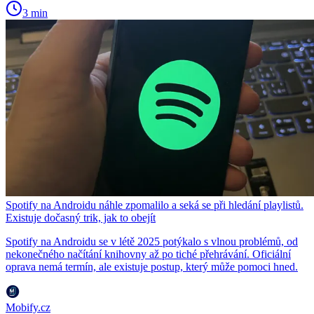
3 min
Spotify na Androidu náhle zpomalilo a seká se při hledání playlistů.
Existuje dočasný trik, jak to obejít
Spotify na Androidu se v létě 2025 potýkalo s vlnou problémů, od
nekonečného načítání knihovny až po tiché přehrávání. Oficiální
oprava nemá termín, ale existuje postup, který může pomoci hned.
Mobify.cz