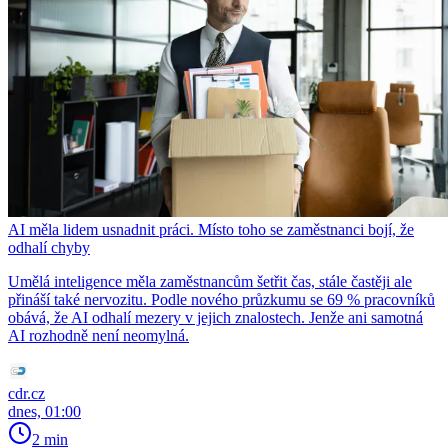
AI měla lidem usnadnit práci. Místo toho se zaměstnanci bojí, že
odhalí chyby
Umělá inteligence měla zaměstnancům šetřit čas, stále častěji ale
přináší také nervozitu. Podle nového průzkumu se 69 % pracovníků
obává, že AI odhalí mezery v jejich znalostech. Jenže ani samotná
AI rozhodně není neomylná.
cdr.cz
dnes, 01:00
2 min