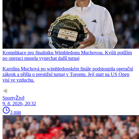
Komplikace pro finalistku Wimbledonu Muchovou. Kvůli potížím
po operaci musela vynechat další turnaj
Karolína Muchová po wimbledonském finále podstoupila operační
zákrok a přišla o prestižní turnaj v Torontu. Její start na US Open
visí ve vzduchu.
SportyŽivě
9. 8. 2026, 20:32
3 min