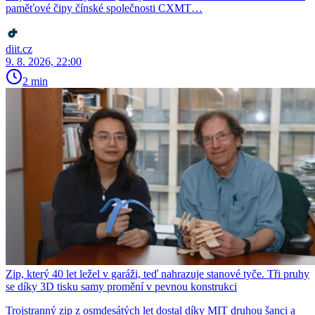
paměťové čipy čínské společnosti CXMT…
diit.cz
9. 8. 2026, 22:00
2 min
Zip, který 40 let ležel v garáži, teď nahrazuje stanové tyče. Tři pruhy
se díky 3D tisku samy promění v pevnou konstrukci
Trojstranný zip z osmdesátých let dostal díky MIT druhou šanci a