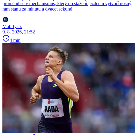
proměnil se v mechanismus, který po stažení jezdcem vytvoří nosný
rám stanu za minutu a dvacet sekund.
Mobify.cz
9. 8. 2026, 21:52
4 min