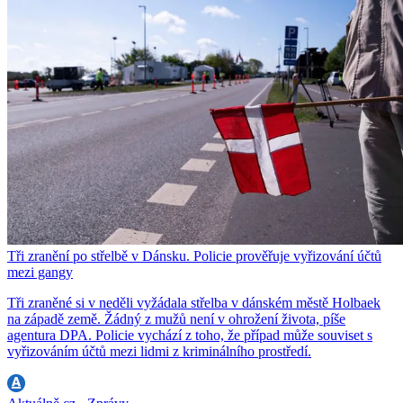
Tři zranění po střelbě v Dánsku. Policie prověřuje vyřizování účtů
mezi gangy
Tři zraněné si v neděli vyžádala střelba v dánském městě Holbaek
na západě země. Žádný z mužů není v ohrožení života, píše
agentura DPA. Policie vychází z toho, že případ může souviset s
vyřizováním účtů mezi lidmi z kriminálního prostředí.