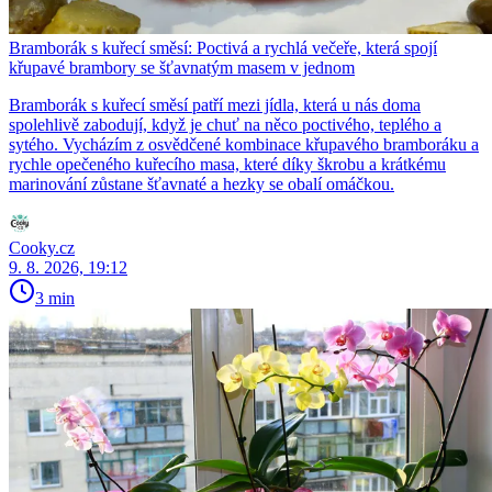
Bramborák s kuřecí směsí: Poctivá a rychlá večeře, která spojí
křupavé brambory se šťavnatým masem v jednom
Bramborák s kuřecí směsí patří mezi jídla, která u nás doma
spolehlivě zabodují, když je chuť na něco poctivého, teplého a
sytého. Vycházím z osvědčené kombinace křupavého bramboráku a
rychle opečeného kuřecího masa, které díky škrobu a krátkému
marinování zůstane šťavnaté a hezky se obalí omáčkou.
Cooky.cz
9. 8. 2026, 19:12
3 min