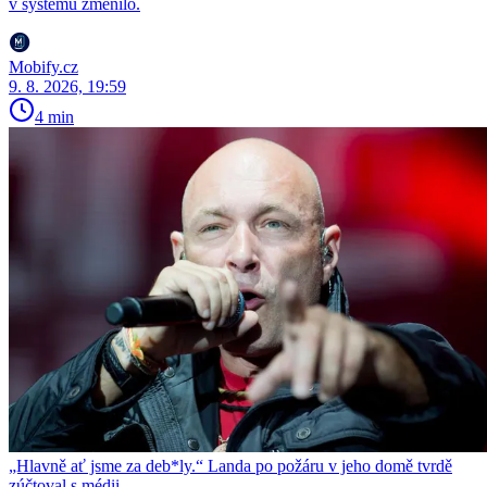
v systému změnilo.
Mobify.cz
9. 8. 2026, 19:59
4 min
„Hlavně ať jsme za deb*ly.“ Landa po požáru v jeho domě tvrdě
zúčtoval s médii