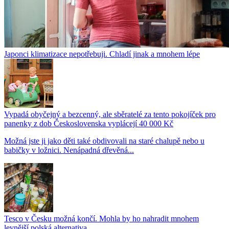
Japonci klimatizace nepotřebuji. Chladí jinak a mnohem lépe
Vypadá obyčejný a bezcenný, ale sběratelé za tento pokojíček pro
panenky z dob Československa vyplácejí 40 000 Kč
Možná jste ji jako děti také obdivovali na staré chalupě nebo u
babičky v ložnici. Nenápadná dřevěná...
Tesco v Česku možná končí. Mohla by ho nahradit mnohem
levnější polská alternativa