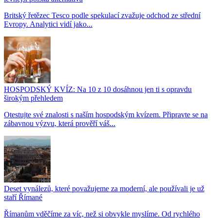
Britský řetězec Tesco podle spekulací zvažuje odchod ze střední
Evropy. Analytici vidí jako...
HOSPODSKÝ KVÍZ: Na 10 z 10 dosáhnou jen ti s opravdu
širokým přehledem
Otestujte své znalosti s naším hospodským kvízem. Připravte se na
zábavnou výzvu, která prověří váš...
Deset vynálezů, které považujeme za moderní, ale používali je už
staří Římané
Římanům vděčíme za víc, než si obvykle myslíme. Od rychlého