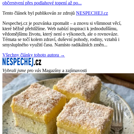
občerstvení přes podlahové topení až po...
Tento článek byl publikován ze zdrojů
NESPECHEJ.cz
Nespechej.cz je pozvánka zpomalit – a znovu si všimnout věcí,
které běžně přehlížíme. Web nabízí inspiraci k jednoduššímu,
vědomějšímu životu, který není o výkonech, ale o rovnováze.
Témata se točí kolem zdraví, duševní pohody, rodiny, vztahů i
smysluplného využití času. Namísto radikálních změn...
Všechny články tohoto autora →
Vybrali jsme pro vás
Magazíny a zajímavosti