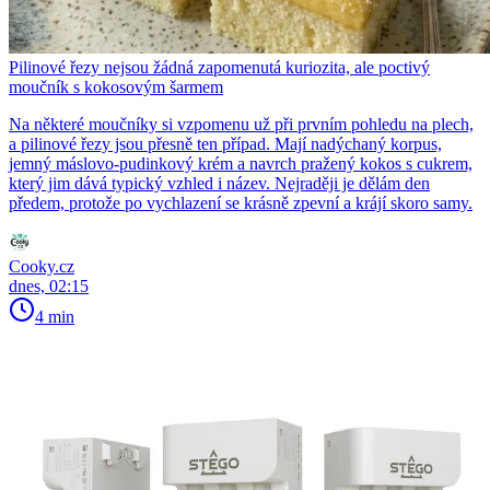
Pilinové řezy nejsou žádná zapomenutá kuriozita, ale poctivý
moučník s kokosovým šarmem
Na některé moučníky si vzpomenu už při prvním pohledu na plech,
a pilinové řezy jsou přesně ten případ. Mají nadýchaný korpus,
jemný máslovo-pudinkový krém a navrch pražený kokos s cukrem,
který jim dává typický vzhled i název. Nejraději je dělám den
předem, protože po vychlazení se krásně zpevní a krájí skoro samy.
Cooky.cz
dnes, 02:15
4 min