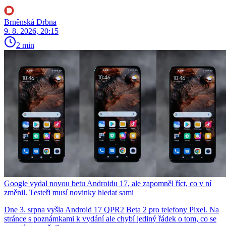
Brněnská Drbna
9. 8. 2026, 20:15
2 min
Google vydal novou betu Androidu 17, ale zapomněl říct, co v ní
změnil. Testeři musí novinky hledat sami
Dne 3. srpna vyšla Android 17 QPR2 Beta 2 pro telefony Pixel. Na
stránce s poznámkami k vydání ale chybí jediný řádek o tom, co se