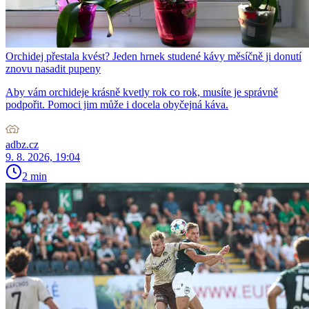
Orchidej přestala kvést? Jeden hrnek studené kávy měsíčně ji donutí
znovu nasadit pupeny
Aby vám orchideje krásně kvetly rok co rok, musíte je správně
podpořit. Pomoci jim může i docela obyčejná káva.
adbz.cz
9. 8. 2026, 19:04
2 min