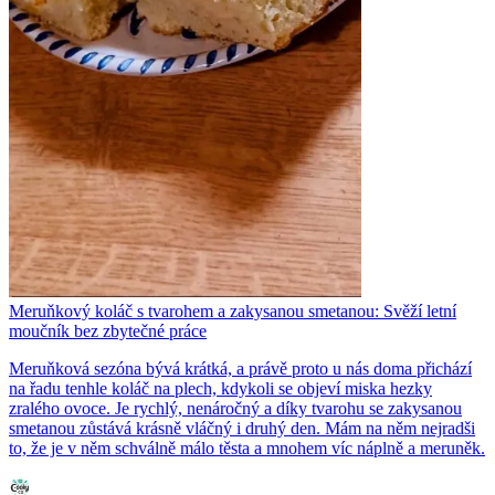
Meruňkový koláč s tvarohem a zakysanou smetanou: Svěží letní
moučník bez zbytečné práce
Meruňková sezóna bývá krátká, a právě proto u nás doma přichází
na řadu tenhle koláč na plech, kdykoli se objeví miska hezky
zralého ovoce. Je rychlý, nenáročný a díky tvarohu se zakysanou
smetanou zůstává krásně vláčný i druhý den. Mám na něm nejradši
to, že je v něm schválně málo těsta a mnohem víc náplně a meruněk.