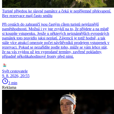
Turisté přijedou ke slavné památce a čeká je nepříjemné překvapení.
Bez rezervace mají často smůlu
Při cestách do zahraničí jsou častým cílem turistů nejrůznější
pamětihodnosti. Možná i vy jste zvyklí na to, že přijdete a na místě
si koupíte vstupenku. Jenže u některých nejznámějších evropských
památek toto pravidlo jaksi neplatí. Zájemců je totiž hodně, a tak
stále více atrakcí omezuje počet návštěvníků prodejem vstupenek v
rezervaci. Pokud se nezařídíte podle toho, může se vám lehce stát,
že na vás vyjdou už jen vyprodané termíny, zavřené pokladny,
případně několikahodinové fronty před nimi.
Svět cestovatele
9. 8. 2026, 20:55
3 min
Reklama