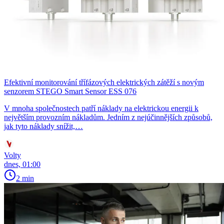
Efektivní monitorování třífázových elektrických zátěží s novým
senzorem STEGO Smart Sensor ESS 076
V mnoha společnostech patří náklady na elektrickou energii k
největším provozním nákladům. Jedním z nejúčinnějších způsobů,
jak tyto náklady snížit,…
Volty
dnes, 01:00
2 min