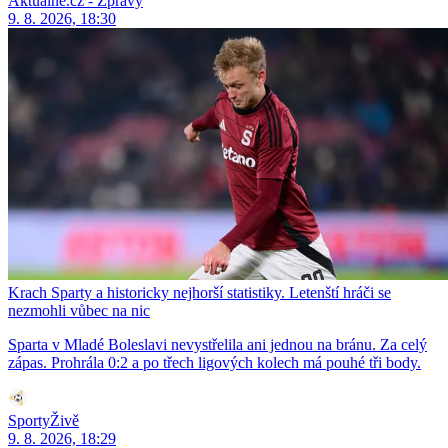
Aktuálně.cz - Zprávy
9. 8. 2026, 18:30
Krach Sparty a historicky nejhorší statistiky. Letenští hráči se
nezmohli vůbec na nic
Sparta v Mladé Boleslavi nevystřelila ani jednou na bránu. Za celý
zápas. Prohrála 0:2 a po třech ligových kolech má pouhé tři body.
SportyŽivě
9. 8. 2026, 18:29