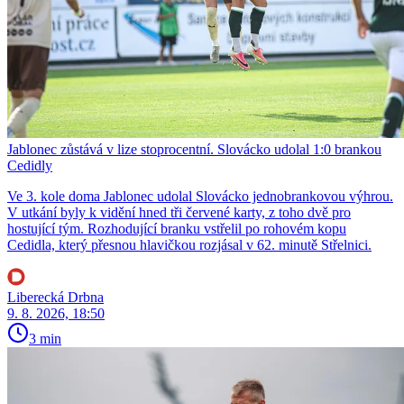
Jablonec zůstává v lize stoprocentní. Slovácko udolal 1:0 brankou
Cedidly
Ve 3. kole doma Jablonec udolal Slovácko jednobrankovou výhrou.
V utkání byly k vidění hned tři červené karty, z toho dvě pro
hostující tým. Rozhodující branku vstřelil po rohovém kopu
Cedidla, který přesnou hlavičkou rozjásal v 62. minutě Střelnici.
Liberecká Drbna
9. 8. 2026, 18:50
3 min