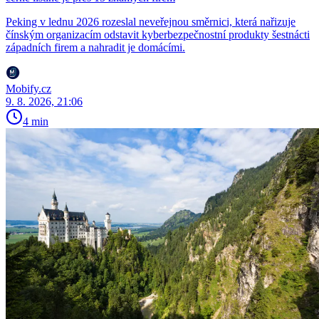
Peking v lednu 2026 rozeslal neveřejnou směrnici, která nařizuje
čínským organizacím odstavit kyberbezpečnostní produkty šestnácti
západních firem a nahradit je domácími.
Mobify.cz
9. 8. 2026, 21:06
4 min