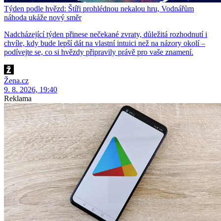
Týden podle hvězd: Štíři prohlédnou nekalou hru, Vodnářům
náhoda ukáže nový směr
Nadcházející týden přinese nečekané zvraty, důležitá rozhodnutí i
chvíle, kdy bude lepší dát na vlastní intuici než na názory okolí –
podívejte se, co si hvězdy připravily právě pro vaše znamení.
Žena.cz
9. 8. 2026, 19:40
Reklama