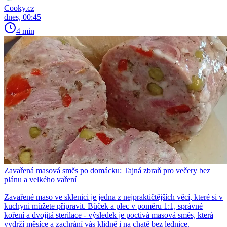
Cooky.cz
dnes, 00:45
4 min
Zavařená masová směs po domácku: Tajná zbraň pro večery bez
plánu a velkého vaření
Zavařené maso ve sklenici je jedna z nejpraktičtějších věcí, které si v
kuchyni můžete připravit. Bůček a plec v poměru 1:1, správné
koření a dvojitá sterilace - výsledek je poctivá masová směs, která
vydrží měsíce a zachrání vás klidně i na chatě bez lednice.