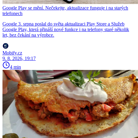
Google Play se mění. Nečekejte, aktualizace funguje i na starých
telefonech
Google 3. srpna poslal do světa aktualizaci Play Store a Služeb
Google Play, která přináší nové funkce i na telefony staré několik
let, bez čekání na výrobce.
Mobify.cz
9. 8. 2026, 19:17
4 min