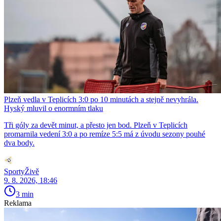
Plzeň vedla v Teplicích 3:0 po 10 minutách a stejně nevyhrála.
Hyský mluvil o enormním tlaku
Tři góly za devět minut, a přesto jen bod. Plzeň v Teplicích
promarnila vedení 3:0 a po remíze 5:5 má z úvodu sezony pouhé
dva body.
SportyŽivě
9. 8. 2026, 18:46
3 min
Reklama