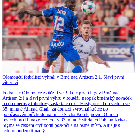
Olomoučtí fotbalisté vyhráli v Brně nad Artisem 2:1. Slaví první
vítězství
Fotbalisté Olomouce zvítězili ve 3. kole první ligy v Brně nad
Artisem 2:1 a slaví první výhru v soutěži, naopak brněnský nováček
na premiérový tříbodový zisk stále čeká. Hosty poslal do vedení ve
35. minutě Ahmad Ghali, za domácí vyrovnal krátce po
poločasovém příchodu na hřiště Sacha Komlejnovic. O třech
bodech pro Hanáky rozhodl v 87. minutě střídající Fabijan Krivak.
Sigma se ziskem čtyř bodů poskočila na osmé místo, Artis je s
jedním bodem třináctý.