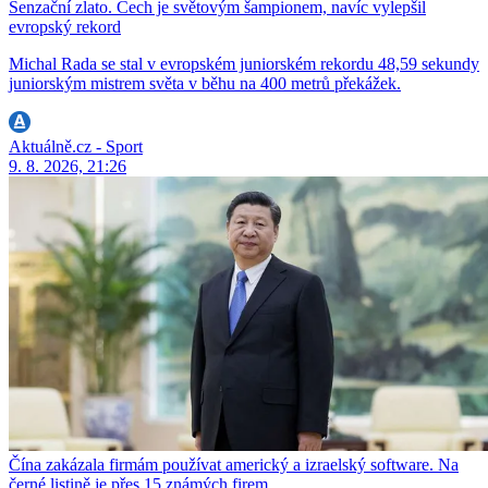
Senzační zlato. Čech je světovým šampionem, navíc vylepšil
evropský rekord
Michal Rada se stal v evropském juniorském rekordu 48,59 sekundy
juniorským mistrem světa v běhu na 400 metrů překážek.
Aktuálně.cz - Sport
9. 8. 2026, 21:26
Čína zakázala firmám používat americký a izraelský software. Na
černé listině je přes 15 známých firem