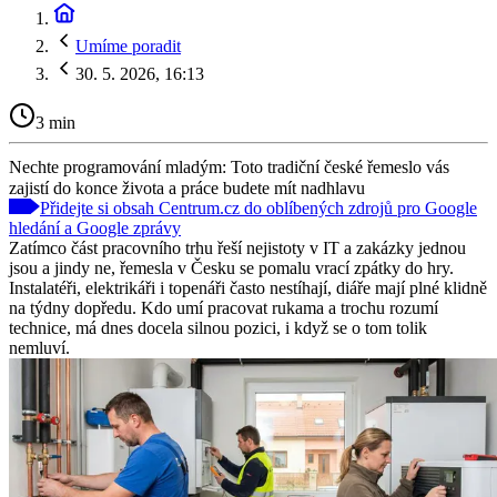
Umíme poradit
30. 5. 2026, 16:13
3 min
Nechte programování mladým: Toto tradiční české řemeslo vás
zajistí do konce života a práce budete mít nadhlavu
Přidejte si obsah Centrum.cz do oblíbených zdrojů pro Google
hledání a Google zprávy
Zatímco část pracovního trhu řeší nejistoty v IT a zakázky jednou
jsou a jindy ne, řemesla v Česku se pomalu vrací zpátky do hry.
Instalatéři, elektrikáři i topenáři často nestíhají, diáře mají plné klidně
na týdny dopředu. Kdo umí pracovat rukama a trochu rozumí
technice, má dnes docela silnou pozici, i když se o tom tolik
nemluví.