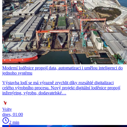
Moderní loděnice propojí data, automatizaci i umělou inteligenci do
jednoho systému
Výstavba lodí se má výrazně zrychlit díky rozsáhlé digitalizaci
celého výrobního procesu. Nový projekt digitální loděnice propojí
inženýring, výrobu, dodavatelské…
Volty
dnes, 01:00
2 min