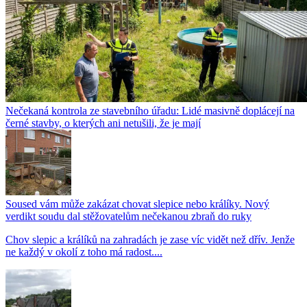
Nečekaná kontrola ze stavebního úřadu: Lidé masivně doplácejí na
černé stavby, o kterých ani netušili, že je mají
Soused vám může zakázat chovat slepice nebo králíky. Nový
verdikt soudu dal stěžovatelům nečekanou zbraň do ruky
Chov slepic a králíků na zahradách je zase víc vidět než dřív. Jenže
ne každý v okolí z toho má radost....