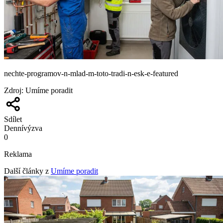
nechte-programov-n-mlad-m-toto-tradi-n-esk-e-featured
Zdroj
:
Umíme poradit
Sdílet
Denní
výzva
0
Reklama
Další články z
Umíme poradit