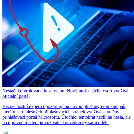
Nestačí kontrolovat adresu webu. Nový útok na Microsoft využívá
oficiální portál
Bezpečnostní experti upozorňují na novou phishingovou kampaň,
která místo falešných přihlašovacích stránek využívá skutečný
přihlašovací portál Microsoftu. Útočníci tentokrát necílí na hesla, ale
na oprávnění, která jim uživatelé nevědomky sami udělí.