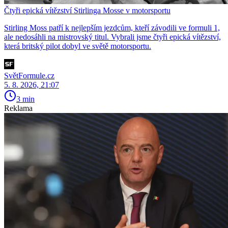
Čtyři epická vítězství Stirlinga Mosse v motorsportu
Stirling Moss patří k nejlepším jezdcům, kteří závodili ve formuli 1,
ale nedosáhli na mistrovský titul. Vybrali jsme čtyři epická vítězství,
která britský pilot dobyl ve světě motorsportu.
SvětFormule.cz
5. 8. 2026, 21:07
3 min
Reklama