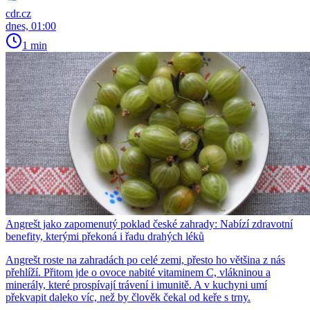
cdr.cz
dnes, 01:00
1 min
Angrešt jako zapomenutý poklad české zahrady: Nabízí zdravotní
benefity, kterými překoná i řadu drahých léků
Angrešt roste na zahradách po celé zemi, přesto ho většina z nás
přehlíží. Přitom jde o ovoce nabité vitaminem C, vlákninou a
minerály, které prospívají trávení i imunitě. A v kuchyni umí
překvapit daleko víc, než by člověk čekal od keře s trny.