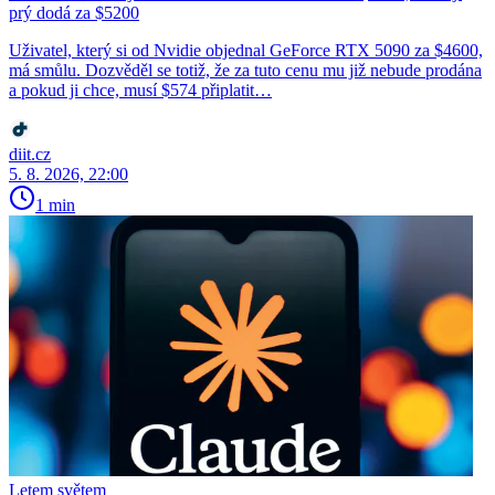
prý dodá za $5200
Uživatel, který si od Nvidie objednal GeForce RTX 5090 za $4600,
má smůlu. Dozvěděl se totiž, že za tuto cenu mu již nebude prodána
a pokud ji chce, musí $574 připlatit…
diit.cz
5. 8. 2026, 22:00
1 min
Letem světem