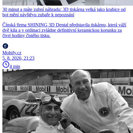
30 minut a máte zubní náhradu: 3D tiskárna velká jako krabice od
bot mění návštěvu zubaře k nepoznání
Čínská firma SHINING 3D Dental představila tiskárnu, která váží
dvě kila a v ordinaci zvládne definitivní keramickou korunku za
čtvrt hodiny čistého tisku.
Mobify.cz
5. 8. 2026, 21:23
4 min