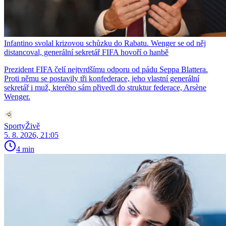
Infantino svolal krizovou schůzku do Rabatu. Wenger se od něj
distancoval, generální sekretář FIFA hovoří o hanbě
Prezident FIFA čelí nejtvrdšímu odporu od pádu Seppa Blattera.
Proti němu se postavily tři konfederace, jeho vlastní generální
sekretář i muž, kterého sám přivedl do struktur federace, Arsène
Wenger.
SportyŽivě
5. 8. 2026, 21:05
4 min