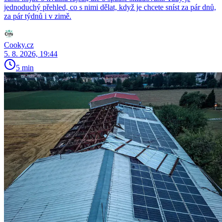
jednoduchý přehled, co s nimi dělat, když je chcete sníst za pár dnů,
za pár týdnů i v zimě.
Cooky.cz
5. 8. 2026, 19:44
5 min