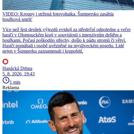
VIDEO: Kroupy i stržená fotovoltaika. Šumpersko zasáhla
bouřková smršť
Více než šest desítek výjezdů evidují za středeční odpoledne a večer
hasiči v Olomouckém kraji v souvislosti s intenzivním deštěm a
bouřkami. Počasí poškodilo střechy, došlo k pádu stromů či větví.
Hasiči pomáhali i osobě uvězněné na mysliveckém posedu. Lidé
nejen v Šumperku zaznamenali i krupobití.
Hanácká Drbna
5. 8. 2026, 19:43
1 min
Reklama