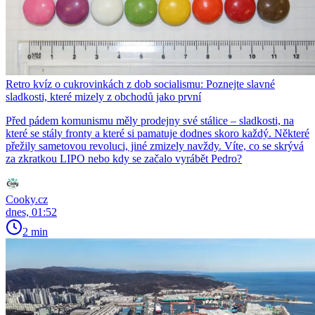
Retro kvíz o cukrovinkách z dob socialismu: Poznejte slavné
sladkosti, které mizely z obchodů jako první
Před pádem komunismu měly prodejny své stálice – sladkosti, na
které se stály fronty a které si pamatuje dodnes skoro každý. Některé
přežily sametovou revoluci, jiné zmizely navždy. Víte, co se skrývá
za zkratkou LIPO nebo kdy se začalo vyrábět Pedro?
Cooky.cz
dnes, 01:52
2 min