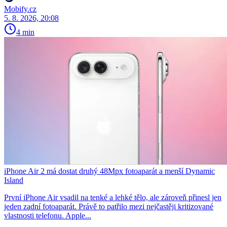
Mobify.cz
5. 8. 2026, 20:08
4 min
iPhone Air 2 má dostat druhý 48Mpx fotoaparát a menší Dynamic
Island
První iPhone Air vsadil na tenké a lehké tělo, ale zároveň přinesl jen
jeden zadní fotoaparát. Právě to patřilo mezi nejčastěji kritizované
vlastnosti telefonu. Apple...