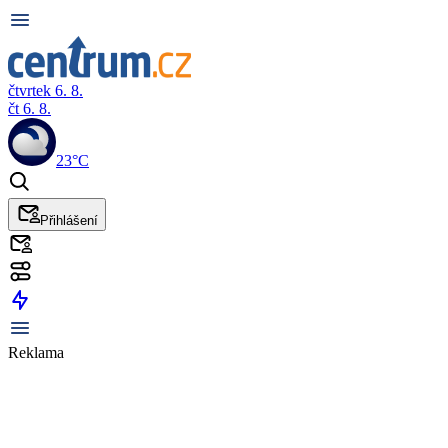
čtvrtek 6. 8.
čt 6. 8.
23°C
Přihlášení
Reklama