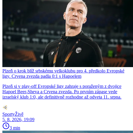
Plzeň o krok blíž srbskému velkoklubu pro 4. předkolo Evropské
ligy. Crvena zvezda padla 0:1 s Hapoelem
Plzeň si v play-off Evropské ligy zahraje s poraženým z dvojice
Hapoel Beer-Sheva a Crvena zvezda. Po prvním zápase vede
izraelský klub 1:0, ale definitivně rozhodne až odveta 11. srpna.
SportyŽivě
5. 8. 2026, 19:09
3 min