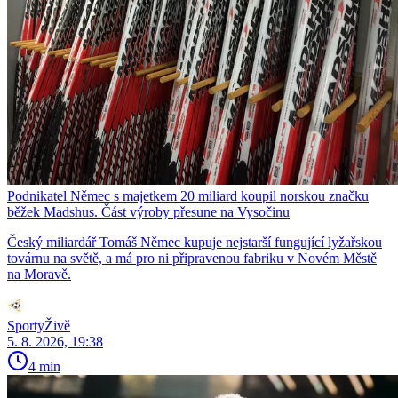
Podnikatel Němec s majetkem 20 miliard koupil norskou značku
běžek Madshus. Část výroby přesune na Vysočinu
Český miliardář Tomáš Němec kupuje nejstarší fungující lyžařskou
továrnu na světě, a má pro ni připravenou fabriku v Novém Městě
na Moravě.
SportyŽivě
5. 8. 2026, 19:38
4 min