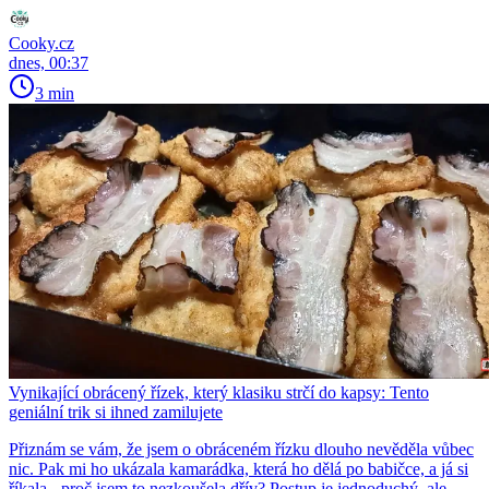
Cooky.cz
dnes, 00:37
3 min
Vynikající obrácený řízek, který klasiku strčí do kapsy: Tento
geniální trik si ihned zamilujete
Přiznám se vám, že jsem o obráceném řízku dlouho nevěděla vůbec
nic. Pak mi ho ukázala kamarádka, která ho dělá po babičce, a já si
říkala - proč jsem to nezkoušela dřív? Postup je jednoduchý, ale