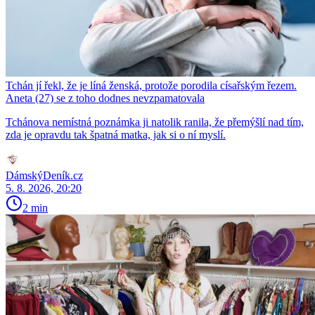
Tchán jí řekl, že je líná ženská, protože porodila císařským řezem.
Aneta (27) se z toho dodnes nevzpamatovala
Tchánova nemístná poznámka ji natolik ranila, že přemýšlí nad tím,
zda je opravdu tak špatná matka, jak si o ní myslí.
DámskýDeník.cz
5. 8. 2026, 20:20
2 min