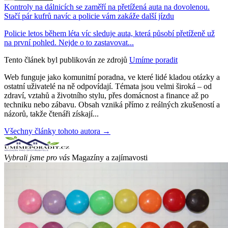
Kontroly na dálnicích se zaměří na přetížená auta na dovolenou.
Stačí pár kufrů navíc a policie vám zakáže další jízdu
Policie letos během léta víc sleduje auta, která působí přetíženě už
na první pohled. Nejde o to zastavovat...
Tento článek byl publikován ze zdrojů
Umíme poradit
Web funguje jako komunitní poradna, ve které lidé kladou otázky a
ostatní uživatelé na ně odpovídají. Témata jsou velmi široká – od
zdraví, vztahů a životního stylu, přes domácnost a finance až po
techniku nebo zábavu. Obsah vzniká přímo z reálných zkušeností a
názorů, takže čtenáři získají...
Všechny články tohoto autora →
Vybrali jsme pro vás
Magazíny a zajímavosti