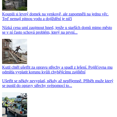
Koupili si levný domek na venkově, ale zapomněli na jednu věc.
Teď nemají pitnou vodu a dojíždění je ničí
Nízká cena umí zaujmout hned, jenže u starších domů mimo město
se v ní často schová problém, který na první...
Kutil chtěl ušetřit za opravu střechy a spadl z lešení. Pojišťovna mu
odmítla vyplatit korunu kvůli chybějícímu zajištění
Ušetřit se někdy nevyplatí, někdy až nepříjemně. Příběh muže který
se pustil do opravy střechy svépomocí to...