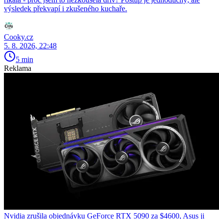
výsledek překvapí i zkušeného kuchaře.
Cooky.cz
5. 8. 2026, 22:48
5 min
Reklama
Nvidia zrušila objednávku GeForce RTX 5090 za $4600, Asus ji