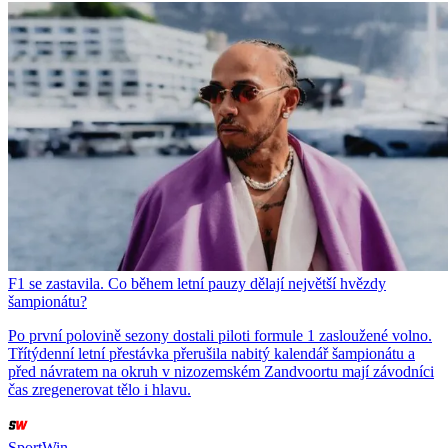
F1 se zastavila. Co během letní pauzy dělají největší hvězdy
šampionátu?
Po první polovině sezony dostali piloti formule 1 zasloužené volno.
Třítýdenní letní přestávka přerušila nabitý kalendář šampionátu a
před návratem na okruh v nizozemském Zandvoortu mají závodníci
čas zregenerovat tělo i hlavu.
SportWin