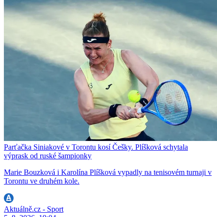
Parťačka Siniakové v Torontu kosí Češky. Plíšková schytala
výprask od ruské šampionky
Marie Bouzková i Karolína Plíšková vypadly na tenisovém turnaji v
Torontu ve druhém kole.
Aktuálně.cz - Sport