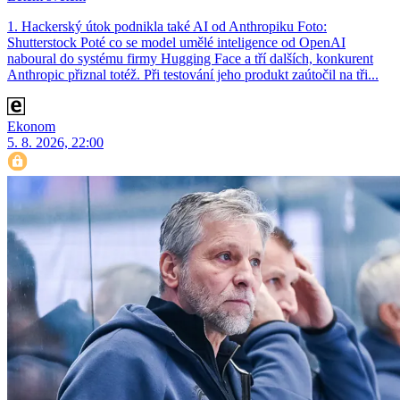
1. Hackerský útok podnikla také AI od Anthropiku Foto:
Shutterstock Poté co se model umělé inteligence od OpenAI
naboural do systému firmy Hugging Face a tří dalších, konkurent
Anthro­pic přiznal totéž. Při testování jeho produkt zaútočil na tři...
Ekonom
5. 8. 2026, 22:00