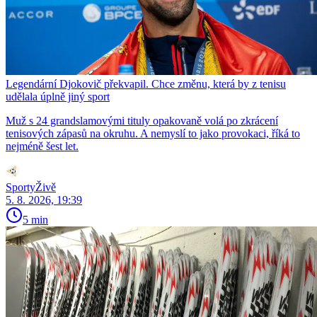
Legendární Djokovič překvapil. Chce změnu, která by z tenisu
udělala úplně jiný sport
Muž s 24 grandslamovými tituly opakovaně volá po zkrácení
tenisových zápasů na okruhu. A nemyslí to jako provokaci, říká to
nejméně šest let.
SportyŽivě
5. 8. 2026, 19:39
5 min