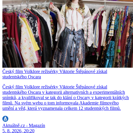
Český film Volklore režisérky Viktorie Štěpánové získal
studentského Oscara
Český film Volklore režisérky Viktorie Štěpánové získal
studentského Oscara v kategorii alternativních a experimentálních
snímků, a kvalifikoval se tak do klání o Oscary v kategorii krátkých
filmů. Na svém webu o tom informovala Akademie filmového
umění a věd, která vyznamenala celkem 12 studentských filmů.
Aktuálně.cz - Magazín
5. 8. 2026, 20:20