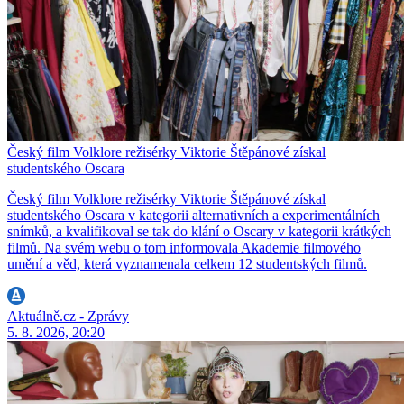
Český film Volklore režisérky Viktorie Štěpánové získal
studentského Oscara
Český film Volklore režisérky Viktorie Štěpánové získal
studentského Oscara v kategorii alternativních a experimentálních
snímků, a kvalifikoval se tak do klání o Oscary v kategorii krátkých
filmů. Na svém webu o tom informovala Akademie filmového
umění a věd, která vyznamenala celkem 12 studentských filmů.
Aktuálně.cz - Zprávy
5. 8. 2026, 20:20