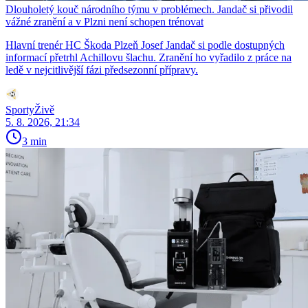
Dlouholetý kouč národního týmu v problémech. Jandač si přivodil
vážné zranění a v Plzni není schopen trénovat
Hlavní trenér HC Škoda Plzeň Josef Jandač si podle dostupných
informací přetrhl Achillovu šlachu. Zranění ho vyřadilo z práce na
ledě v nejcitlivější fázi předsezonní přípravy.
SportyŽivě
5. 8. 2026, 21:34
3 min