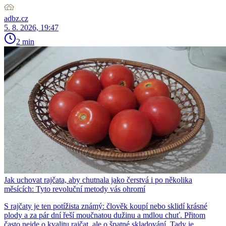
adbz.cz
5. 8. 2026, 19:47
2 min
Jak uchovat rajčata, aby chutnala jako čerstvá i po několika
měsících: Tyto revoluční metody vás ohromí
S rajčaty je ten potížista známý: člověk koupí nebo sklidí krásné
plody a za pár dní řeší moučnatou dužinu a mdlou chuť. Přitom
často nejde o kvalitu rajčat, ale o špatné skladování. Tady je