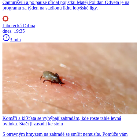
Čanturišvili a po pauze přidal pojistku Matěj Polidar. Odveta je na
programu za týden na stadionu lídra lotyšské ligy.
Liberecká Drbna
dnes, 19:35
3 min
Komáři a klíšťata se vyhýbají zahradám, kde roste tahle levná
bylinka. Stačí ji zasadit ke stolu
S otravným hmyzem na zahradě se smířit nemusíte. Pomůže vám