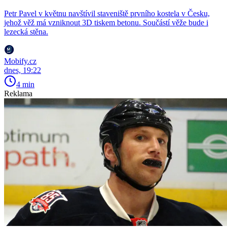
Petr Pavel v květnu navštívil staveniště prvního kostela v Česku,
jehož věž má vzniknout 3D tiskem betonu. Součástí věže bude i
lezecká stěna.
Mobify.cz
dnes, 19:22
4 min
Reklama