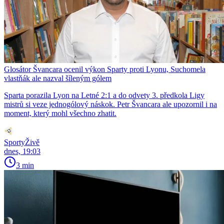
Glosátor Švancara ocenil výkon Sparty proti Lyonu, Suchomela
vlastňák ale nazval šíleným gólem
Sparta porazila Lyon na Letné 2:1 a do odvety 3. předkola Ligy
mistrů si veze jednogólový náskok. Petr Švancara ale upozornil i na
moment, který mohl všechno zhatit.
SportyŽivě
dnes, 19:03
3 min