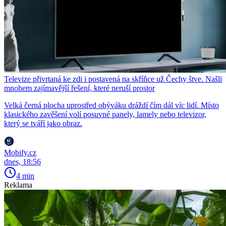
Televize přivrtaná ke zdi i postavená na skříňce už Čechy štve. Našli
mnohem zajímavější řešení, které neruší prostor
Velká černá plocha uprostřed obýváku dráždí čím dál víc lidí. Místo
klasického zavěšení volí posuvné panely, lamely nebo televizor,
který se tváří jako obraz.
Mobify.cz
dnes, 18:56
4 min
Reklama