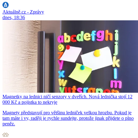
Aktuálně.cz - Zprávy
dnes, 18:36
Magnetky na lednici ničí senzory v dveřích. Nová lednička stojí 12
000 Kč a pojistka to nekryje
Magnety představují pro většinu ledniček velkou hrozbu. Pokud je
tam máte i vy, raději je rychle sundejte, protože jinak přijdete o plno
peněz.