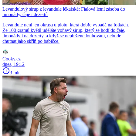
Levandulový sirup z levandule lékařské: Fialová letní zásoba do
limonády, čaje i dezertů
Levandule není jen okrasa u plotu, která dobře vypadá na fotkách.
Ze 100 gramů květů uděláte voňavý sirup, který se hodí do čaje,
limonády i na dezerty, a když se nepřežene louhování, nebude
chutnat jako skříň po babičce.
Cooky.cz
dnes, 19:12
3 min