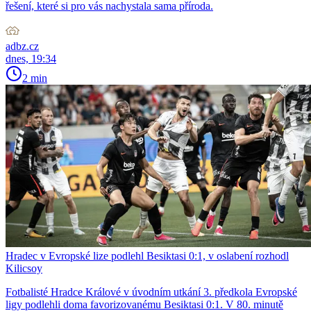
řešení, které si pro vás nachystala sama příroda.
adbz.cz
dnes, 19:34
2 min
Hradec v Evropské lize podlehl Besiktasi 0:1, v oslabení rozhodl
Kilicsoy
Fotbalisté Hradce Králové v úvodním utkání 3. předkola Evropské
ligy podlehli doma favorizovanému Besiktasi 0:1. V 80. minutě