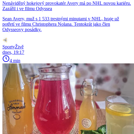
Nenáviděný hokejový provokatér Avery má po NHL novou kariéru.
Zazářil i ve filmu Odyssea
Sean Avery, muž s 1 533 trestnými minutami v NHL, hraje už
potřetí ve filmu Christophera Nolana. Tentokrát jako člen
Odysseovy posádky.
SportyŽivě
dnes, 19:17
4 min