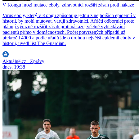
V Kongu hrozí mutace eboly, zdravotníci rozšíří zásah proti nákaze
Virus eboly, který v Kongu způsobuje jednu z nejhorších epidemií v
historii, by mohl mutovat, varují zdravotníci. Afričtí odborníci proto
plánují výrazně rozšířit zásah proti nákaze, včetně vyhledávání
pacientů přímo v domácnostech. Počet potvrzených případů už
překročil 4000 a podle úřadů jde o druhou největší epidemii eboly v
historii, uvedl list The Guardian.
Aktuálně.cz - Zprávy
dnes, 19:38