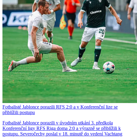
Fotbalisté Jablonce porazili RFS 2:0 a v Konferenční lize se
přiblížili postupu
Fotbalisté Jablonce porazili v úvodním utkání 3. předkola
Konferenční ligy RFS Riga doma 2:0 a výrazně se přiblížili k
postupu. Severočechy poslal v 18. minutě do vedení Vachtang