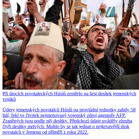
Při útocích povstaleckých Húsíů zemřelo na šest desítek jemenských
vojáků
Údery jemenských povstalců Húsíů na provládní jednotky zabily 58
lidí, řekl ve čtvrtek nejmenovaný vojenský zdroj agentuře AFP.
Zraněných jsou podle něj desítky. Předchozí údaje uváděly zhruba
čtyři desítky mrtvých. Mohlo by se tak jednat o nejkrvavější útok
povstalců v Jemenu od příměří z roku 2022.