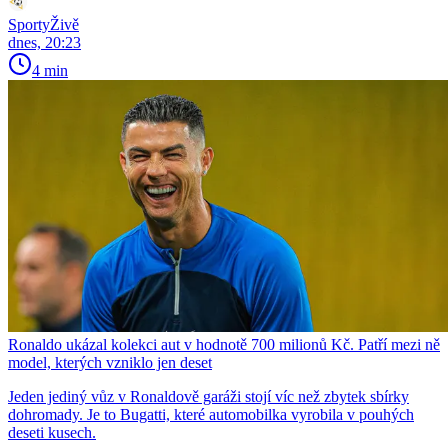
SportyŽivě
dnes, 20:23
4 min
Ronaldo ukázal kolekci aut v hodnotě 700 milionů Kč. Patří mezi ně
model, kterých vzniklo jen deset
Jeden jediný vůz v Ronaldově garáži stojí víc než zbytek sbírky
dohromady. Je to Bugatti, které automobilka vyrobila v pouhých
deseti kusech.