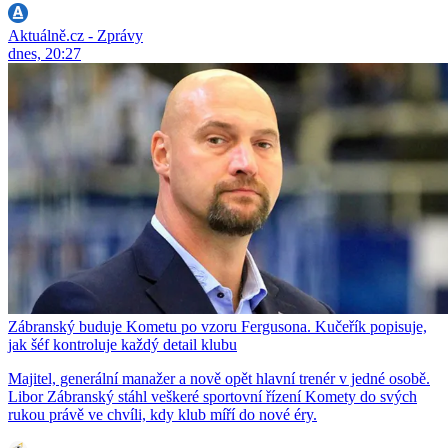
Aktuálně.cz - Zprávy
dnes, 20:27
Zábranský buduje Kometu po vzoru Fergusona. Kučeřík popisuje,
jak šéf kontroluje každý detail klubu
Majitel, generální manažer a nově opět hlavní trenér v jedné osobě.
Libor Zábranský stáhl veškeré sportovní řízení Komety do svých
rukou právě ve chvíli, kdy klub míří do nové éry.