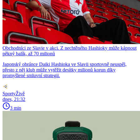
Obchodníci ze Slavie v akci. Z nechtěného Hashioky může kápnout
pěkný balík, až 70 milionů
Japonský obránce Daiki Hashioka ve Slavii sportovně neuspěl,
přesto z něj klub může vytěžit desítky milionů korun díky
promyšlené smluvní strategii.
SportyŽivě
dnes, 21:32
3 min