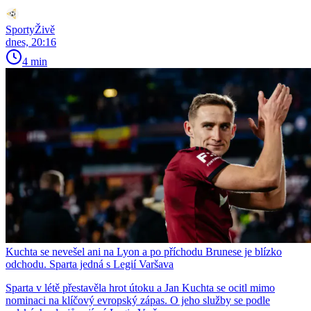
SportyŽivě
dnes, 20:16
4 min
Kuchta se nevešel ani na Lyon a po příchodu Brunese je blízko
odchodu. Sparta jedná s Legií Varšava
Sparta v létě přestavěla hrot útoku a Jan Kuchta se ocitl mimo
nominaci na klíčový evropský zápas. O jeho služby se podle