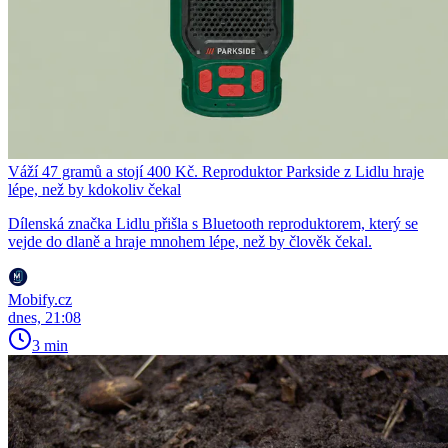
Váží 47 gramů a stojí 400 Kč. Reproduktor Parkside z Lidlu hraje
lépe, než by kdokoliv čekal
Dílenská značka Lidlu přišla s Bluetooth reproduktorem, který se
vejde do dlaně a hraje mnohem lépe, než by člověk čekal.
Mobify.cz
dnes, 21:08
3 min