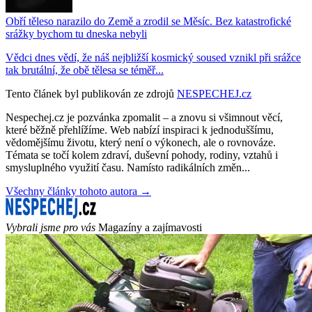
Obří těleso narazilo do Země a zrodil se Měsíc. Bez katastrofické
srážky bychom tu dneska nebyli
Vědci dnes vědí, že náš nejbližší kosmický soused vznikl při srážce
tak brutální, že obě tělesa se téměř...
Tento článek byl publikován ze zdrojů
NESPECHEJ.cz
Nespechej.cz je pozvánka zpomalit – a znovu si všimnout věcí,
které běžně přehlížíme. Web nabízí inspiraci k jednoduššímu,
vědomějšímu životu, který není o výkonech, ale o rovnováze.
Témata se točí kolem zdraví, duševní pohody, rodiny, vztahů i
smysluplného využití času. Namísto radikálních změn...
Všechny články tohoto autora →
Vybrali jsme pro vás
Magazíny a zajímavosti