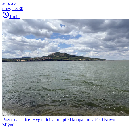
adbz.cz
dnes, 18:30
1 min
Pozor na sinice. Hygienici varují před koupáním v části Nových
Mlýnů