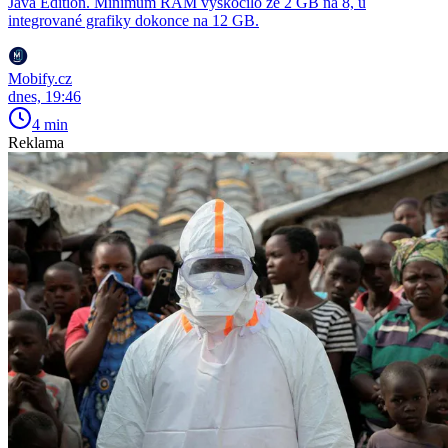
Java Edition. Minimum RAM vyskočilo ze 2 GB na 8, u
integrované grafiky dokonce na 12 GB.
Mobify.cz
dnes, 19:46
4 min
Reklama