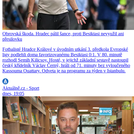
Obrovská škoda. Hradec pálil šance, proti Besiktasi nevyužil ani
přesilovku
Fotbalisté Hradce Králové v úvodním utkání 3. předkola Evropské
ligy podlehli doma favorizovanému Besiktasi 0:1. V 80. minutě
rozhodl Semih Kilicsoy. Hosté, v jejichž základní sestavě nastoupil
český křídelník Václav Černý, hráli od 71. minuty bez vyloučeného
Kassouma Ouattary. Odveta je na programu za týden v Istanbulu.
Aktuálně.cz - Sport
dnes, 19:05