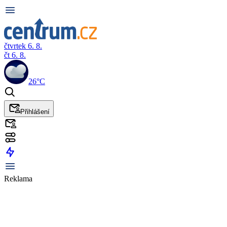
čtvrtek 6. 8.
čt 6. 8.
26°C
Přihlášení
Reklama