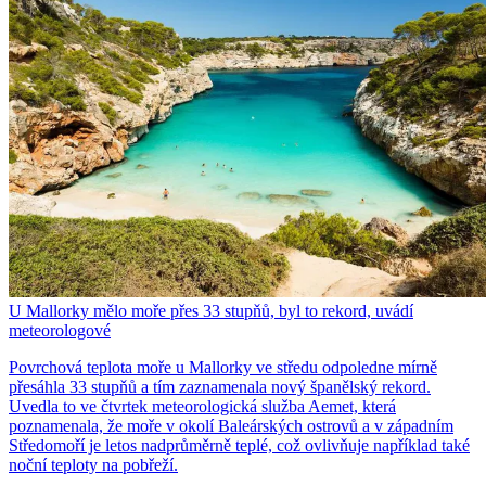
U Mallorky mělo moře přes 33 stupňů, byl to rekord, uvádí
meteorologové
Povrchová teplota moře u Mallorky ve středu odpoledne mírně
přesáhla 33 stupňů a tím zaznamenala nový španělský rekord.
Uvedla to ve čtvrtek meteorologická služba Aemet, která
poznamenala, že moře v okolí Baleárských ostrovů a v západním
Středomoří je letos nadprůměrně teplé, což ovlivňuje například také
noční teploty na pobřeží.