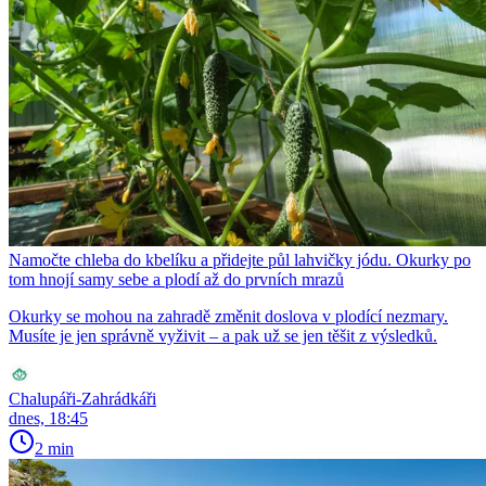
Namočte chleba do kbelíku a přidejte půl lahvičky jódu. Okurky po
tom hnojí samy sebe a plodí až do prvních mrazů
Okurky se mohou na zahradě změnit doslova v plodící nezmary.
Musíte je jen správně vyživit – a pak už se jen těšit z výsledků.
Chalupáři-Zahrádkáři
dnes, 18:45
2 min