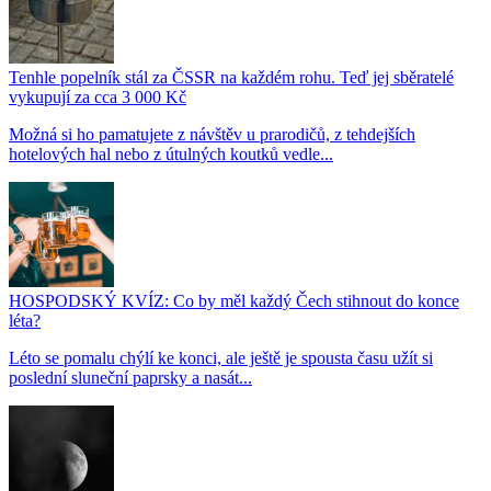
Tenhle popelník stál za ČSSR na každém rohu. Teď jej sběratelé
vykupují za cca 3 000 Kč
Možná si ho pamatujete z návštěv u prarodičů, z tehdejších
hotelových hal nebo z útulných koutků vedle...
HOSPODSKÝ KVÍZ: Co by měl každý Čech stihnout do konce
léta?
Léto se pomalu chýlí ke konci, ale ještě je spousta času užít si
poslední sluneční paprsky a nasát...