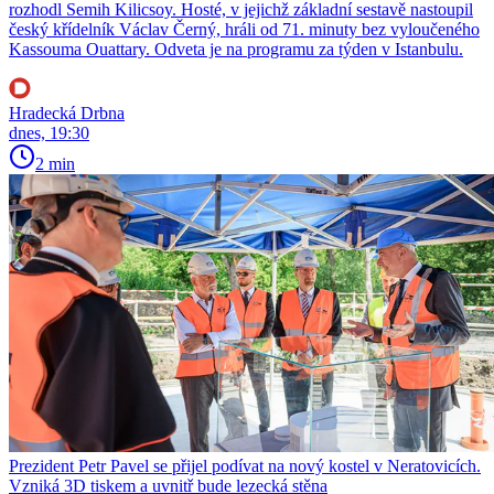
rozhodl Semih Kilicsoy. Hosté, v jejichž základní sestavě nastoupil
český křídelník Václav Černý, hráli od 71. minuty bez vyloučeného
Kassouma Ouattary. Odveta je na programu za týden v Istanbulu.
Hradecká Drbna
dnes, 19:30
2 min
Prezident Petr Pavel se přijel podívat na nový kostel v Neratovicích.
Vzniká 3D tiskem a uvnitř bude lezecká stěna