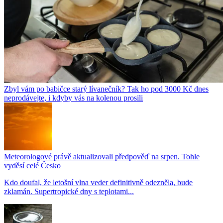
Zbyl vám po babičce starý lívanečník? Tak ho pod 3000 Kč dnes
neprodávejte, i kdyby vás na kolenou prosili
Meteorologové právě aktualizovali předpověď na srpen. Tohle
vyděsí celé Česko
Kdo doufal, že letošní vlna veder definitivně odezněla, bude
zklamán. Supertropické dny s teplotami...