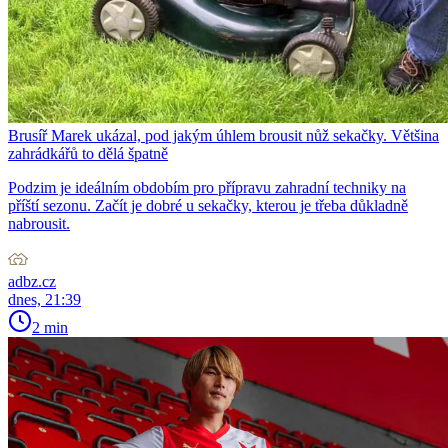
Brusíř Marek ukázal, pod jakým úhlem brousit nůž sekačky. Většina
zahrádkářů to dělá špatně
Podzim je ideálním obdobím pro přípravu zahradní techniky na
příští sezonu. Začít je dobré u sekačky, kterou je třeba důkladně
nabrousit.
adbz.cz
dnes, 21:39
2 min