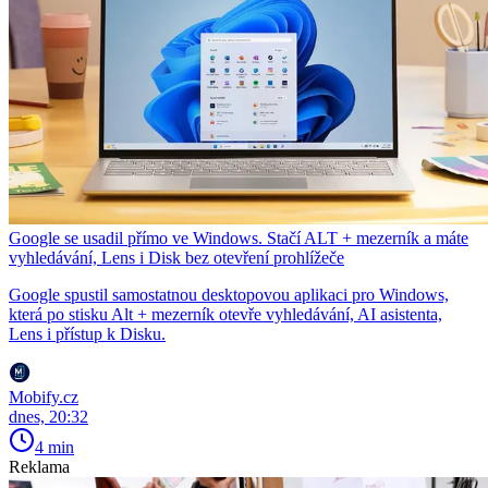
Google se usadil přímo ve Windows. Stačí ALT + mezerník a máte
vyhledávání, Lens i Disk bez otevření prohlížeče
Google spustil samostatnou desktopovou aplikaci pro Windows,
která po stisku Alt + mezerník otevře vyhledávání, AI asistenta,
Lens i přístup k Disku.
Mobify.cz
dnes, 20:32
4 min
Reklama