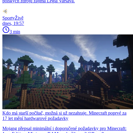
polských zdrojů zajímá Legia Varšava.
SportyŽivě
dnes, 19:57
3 min
Kdo má starší počítač, možná si už nezahraje. Minecraft poprvé za
17 let mění hardwarové požadavky
Mojang přepsal minimální i doporučené požadavky pro Minecraft: