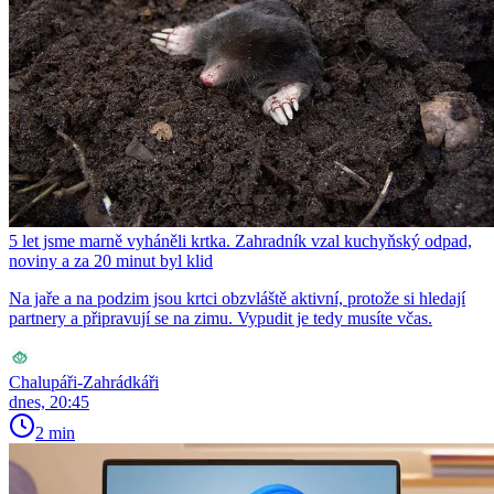
5 let jsme marně vyháněli krtka. Zahradník vzal kuchyňský odpad,
noviny a za 20 minut byl klid
Na jaře a na podzim jsou krtci obzvláště aktivní, protože si hledají
partnery a připravují se na zimu. Vypudit je tedy musíte včas.
Chalupáři-Zahrádkáři
dnes, 20:45
2 min