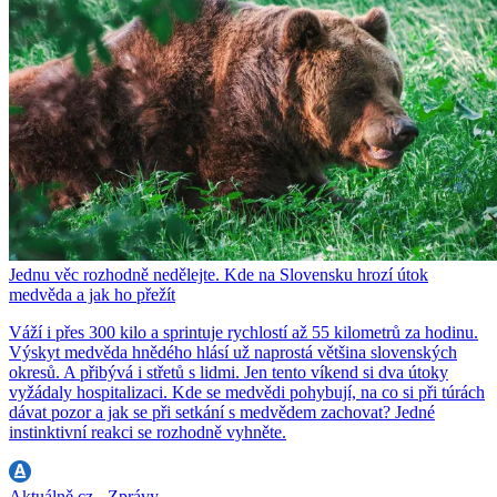
Jednu věc rozhodně nedělejte. Kde na Slovensku hrozí útok
medvěda a jak ho přežít
Váží i přes 300 kilo a sprintuje rychlostí až 55 kilometrů za hodinu.
Výskyt medvěda hnědého hlásí už naprostá většina slovenských
okresů. A přibývá i střetů s lidmi. Jen tento víkend si dva útoky
vyžádaly hospitalizaci. Kde se medvědi pohybují, na co si při túrách
dávat pozor a jak se při setkání s medvědem zachovat? Jedné
instinktivní reakci se rozhodně vyhněte.
Aktuálně.cz - Zprávy