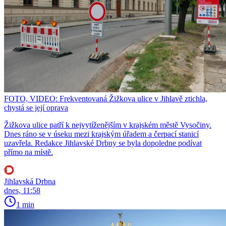
FOTO, VIDEO: Frekventovaná Žižkova ulice v Jihlavě ztichla,
chystá se její oprava
Žižkova ulice patří k nejvytíženějším v krajském městě Vysočiny.
Dnes ráno se v úseku mezi krajským úřadem a čerpací stanicí
uzavřela. Redakce Jihlavské Drbny se byla dopoledne podívat
přímo na místě.
Jihlavská Drbna
dnes, 11:58
1 min