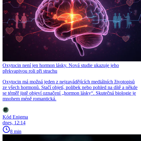
Oxytocin není jen hormon lásky. Nová studie ukazuje jeho
překvapivou roli při strachu
Oxytocin má možná jeden z nejzavádějících mediálních životopisů
ze všech hormonů. Stačí objetí, polibek nebo pohled na dítě a někde
se téměř jistě objeví označení „hormon lásky“. Skutečná biologie je
mnohem méně romantická.
Kód Enigma
dnes, 12:14
8 min