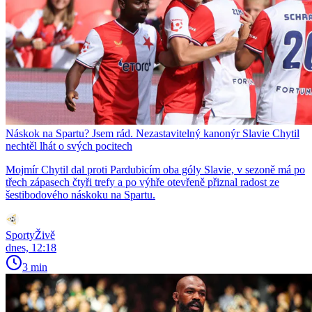
Náskok na Spartu? Jsem rád. Nezastavitelný kanonýr Slavie Chytil
nechtěl lhát o svých pocitech
Mojmír Chytil dal proti Pardubicím oba góly Slavie, v sezoně má po
třech zápasech čtyři trefy a po výhře otevřeně přiznal radost ze
šestibodového náskoku na Spartu.
SportyŽivě
dnes, 12:18
3 min