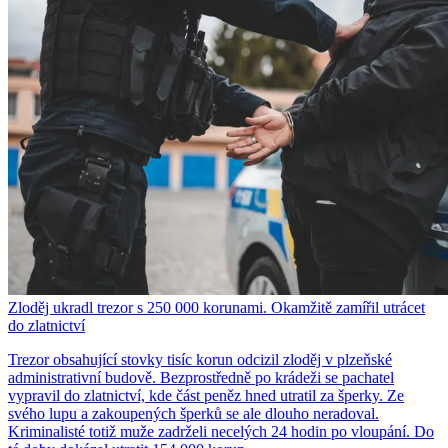
Zloděj ukradl trezor s 250 000 korunami. Okamžitě zamířil utrácet
do zlatnictví
Trezor obsahující stovky tisíc korun odcizil zloděj v plzeňské
administrativní budově. Bezprostředně po krádeži se pachatel
vypravil do zlatnictví, kde část peněz hned utratil za šperky. Ze
svého lupu a zakoupených šperků se ale dlouho neradoval.
Kriminalisté totiž muže zadrželi necelých 24 hodin po vloupání. Do