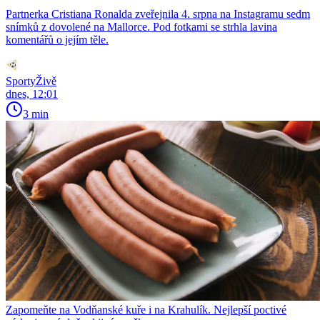
Partnerka Cristiana Ronalda zveřejnila 4. srpna na Instagramu sedm
snímků z dovolené na Mallorce. Pod fotkami se strhla lavina
komentářů o jejím těle.
SportyŽivě
dnes, 12:01
3 min
Zapomeňte na Vodňanské kuře i na Krahulík. Nejlepší poctivé