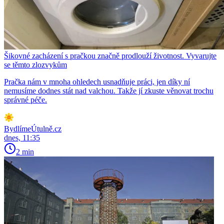
Šikovné zacházení s pračkou značně prodlouží životnost. Vyvarujte
se těmto zlozvykům
Pračka nám v mnoha ohledech usnadňuje práci, jen díky ní
nemusíme dodnes stát nad valchou. Takže jí zkuste věnovat trochu
správné péče.
BydlímeÚtulně.cz
dnes, 11:35
2 min