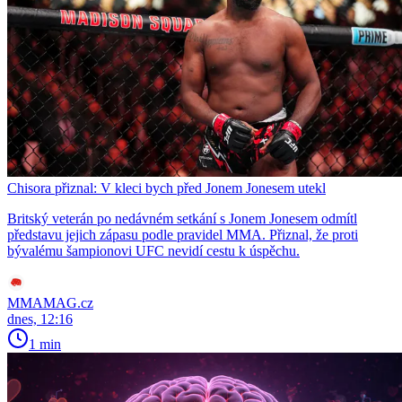
Chisora přiznal: V kleci bych před Jonem Jonesem utekl
Britský veterán po nedávném setkání s Jonem Jonesem odmítl
představu jejich zápasu podle pravidel MMA. Přiznal, že proti
bývalému šampionovi UFC nevidí cestu k úspěchu.
MMAMAG.cz
dnes, 12:16
1 min