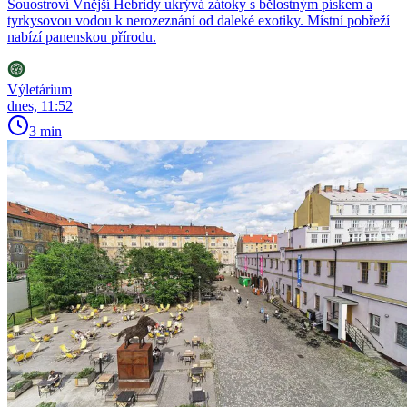
Souostroví Vnější Hebridy ukrývá zátoky s bělostným pískem a
tyrkysovou vodou k nerozeznání od daleké exotiky. Místní pobřeží
nabízí panenskou přírodu.
Výletárium
dnes, 11:52
3 min