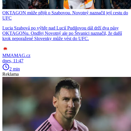
OKTAGON může přijít o Szabovou. Novotný naznačil její cestu do
UFC
Lucia Szabová po výhře nad Lucií Pudilovou dál drží dva pásy
OKTAGONu. Ondřej Novotný ale po Štvanici naznačil, že další
krok neporažené Slovenky může vést do UFC.
MMAMAG.cz
dnes, 11:47
2 min
Reklama