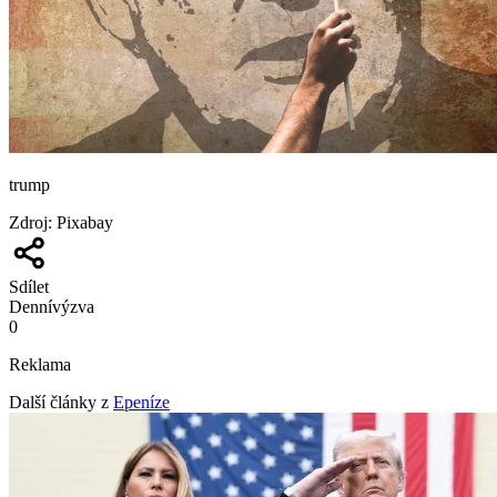
trump
Zdroj
:
Pixabay
Sdílet
Denní
výzva
0
Reklama
Další články z
Epeníze