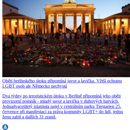
Oběti berlínského útoku připomíná javor a lavička. Větší ochranu
LGBT osob ale Německo nechystá
Dva týdny po teroristickém útoku v Berlíně připomíná jeho oběti
provizorní pomník - mladý javor a lavička v duhových barvách.
Jednadvacetiletý islamista najel v centrálním parku Tiergarten 25.
července při manifestaci za práva komunity LGBT+ do lidí, jednu
ženu zabil a dalších 31 zranil.