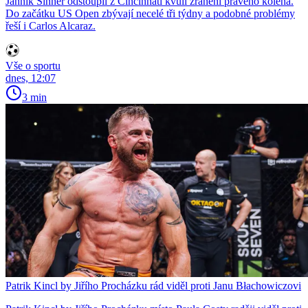
Jannik Sinner odstoupil z Cincinnati kvůli zranění pravého kolena.
Do začátku US Open zbývají necelé tři týdny a podobné problémy
řeší i Carlos Alcaraz.
Vše o sportu
dnes, 12:07
3 min
Patrik Kincl by Jiřího Procházku rád viděl proti Janu Błachowiczovi