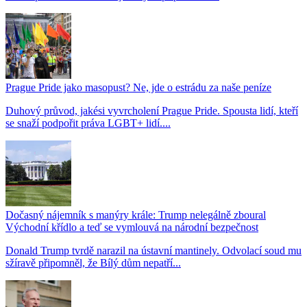
Prague Pride jako masopust? Ne, jde o estrádu za naše peníze
Duhový průvod, jakési vyvrcholení Prague Pride. Spousta lidí, kteří
se snaží podpořit práva LGBT+ lidí....
Dočasný nájemník s manýry krále: Trump nelegálně zboural
Východní křídlo a teď se vymlouvá na národní bezpečnost
Donald Trump tvrdě narazil na ústavní mantinely. Odvolací soud mu
sžíravě připomněl, že Bílý dům nepatří...