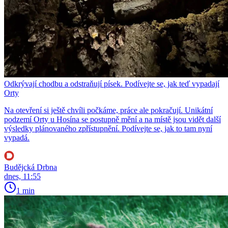
Odkrývají chodbu a odstraňují písek. Podívejte se, jak teď vypadají
Orty
Na otevření si ještě chvíli počkáme, práce ale pokračují. Unikátní
podzemí Orty u Hosína se postupně mění a na místě jsou vidět další
výsledky plánovaného zpřístupnění. Podívejte se, jak to tam nyní
vypadá.
Budějcká Drbna
dnes, 11:55
1 min