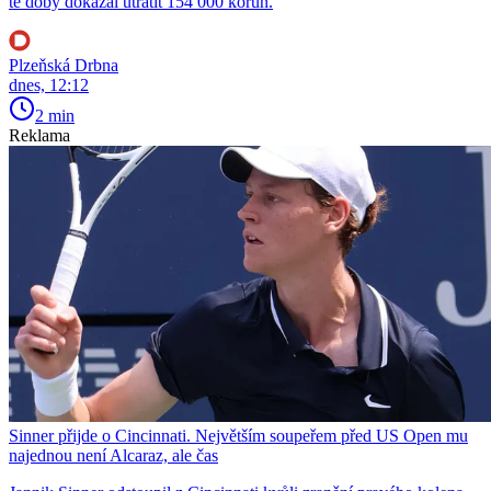
té doby dokázal utratit 154 000 korun.
Plzeňská Drbna
dnes, 12:12
2 min
Reklama
Sinner přijde o Cincinnati. Největším soupeřem před US Open mu
najednou není Alcaraz, ale čas