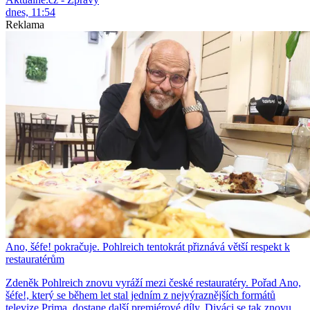
dnes, 11:54
Reklama
Ano, šéfe! pokračuje. Pohlreich tentokrát přiznává větší respekt k
restauratérům
Zdeněk Pohlreich znovu vyráží mezi české restauratéry. Pořad Ano,
šéfe!, který se během let stal jedním z nejvýraznějších formátů
televize Prima, dostane další premiérové díly. Diváci se tak znovu