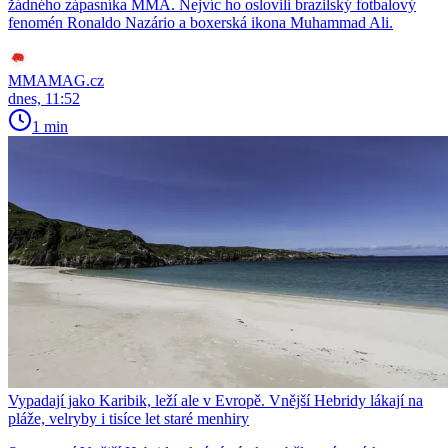
žádného zápasníka MMA. Nejvíc ho oslovili brazilský fotbalový
fenomén Ronaldo Nazário a boxerská ikona Muhammad Ali.
MMAMAG.cz
dnes, 11:52
1 min
Vypadají jako Karibik, leží ale v Evropě. Vnější Hebridy lákají na
pláže, velryby i tisíce let staré menhiry