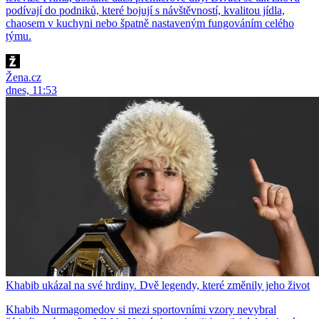
podívají do podniků, které bojují s návštěvností, kvalitou jídla,
chaosem v kuchyni nebo špatně nastaveným fungováním celého
týmu.
Žena.cz
dnes, 11:53
Khabib ukázal na své hrdiny. Dvě legendy, které změnily jeho život
Khabib Nurmagomedov si mezi sportovními vzory nevybral