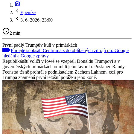
Epeníze
3. 6. 2026, 23:00
2 min
První padlý Trumpův kůň v primárkách
Přidejte si obsah Centrum.cz do oblíbených zdrojů pro Google
hledání a Google zprávy
Republikánští voliči v Iowě se vzepřeli Donaldu Trumpovi a v
guvernérských primárkách odmítli jeho favorita. Poslanec Randy
Feenstra těsně prohrál s podnikatelem Zachem Lahnem, což pro
Trumpa znamená první letošní porážku jeho koně.