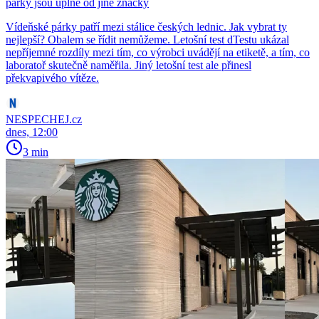
párky jsou úplně od jiné značky
Vídeňské párky patří mezi stálice českých lednic. Jak vybrat ty
nejlepší? Obalem se řídit nemůžeme. Letošní test dTestu ukázal
nepříjemné rozdíly mezi tím, co výrobci uvádějí na etiketě, a tím, co
laboratoř skutečně naměřila. Jiný letošní test ale přinesl
překvapivého vítěze.
NESPECHEJ.cz
dnes, 12:00
3 min