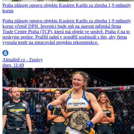
Praha plánuje opravu objektu Kasáren Karlín za zhruba 1,9 miliardy
korun
Praha plánuje opravu objektu Kasáren Karlín za zhruba 1,9 miliardy
korun včetně DPH. Investici bude mít na starosti městská firma
Trade Centre Praha (TCP), která má objekt ve správě. Praha jí na to
poskytne peníze. Pražští radní v pondělí souhlasili s tím, aby firma
vypsala tendr na zpracování projektu rekonstrukce.
Aktuálně.cz - Zprávy
dnes, 11:49