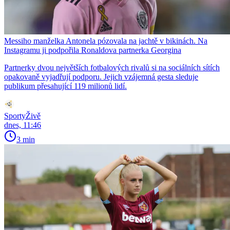
Messiho manželka Antonela pózovala na jachtě v bikinách. Na
Instagramu ji podpořila Ronaldova partnerka Georgina
Partnerky dvou největších fotbalových rivalů si na sociálních sítích
opakovaně vyjadřují podporu. Jejich vzájemná gesta sleduje
publikum přesahující 119 milionů lidí.
SportyŽivě
dnes, 11:46
3 min