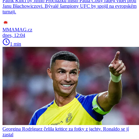
Patrik Kincl by Jiřího Procházku místo Paula Costy raději viděl proti
Janu Błachowiczovi. Bývalé šampiony UFC by spojil na evropském
turnaji.
MMAMAG.cz
dnes, 12:04
1 min
Georgina Rodríguez čelila kritice za fotky z jachty. Ronaldo se jí
zastal