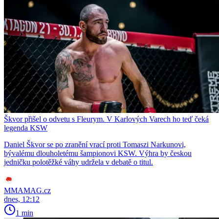
Škvor přišel o odvetu s Fleurym. V Karlových Varech ho teď čeká
legenda KSW
Daniel Škvor se po zranění vrací proti Tomaszi Narkunovi,
bývalému dlouholetému šampionovi KSW. Výhra by českou
jedničku polotěžké váhy udržela v debatě o titul.
MMAMAG.cz
dnes, 12:12
1 min