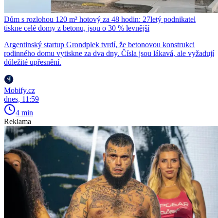
Dům s rozlohou 120 m² hotový za 48 hodin: 27letý podnikatel
tiskne celé domy z betonu, jsou o 30 % levnější
Argentinský startup Grondplek tvrdí, že betonovou konstrukci
rodinného domu vytiskne za dva dny. Čísla jsou lákavá, ale vyžadují
důležité upřesnění.
Mobify.cz
dnes, 11:59
4 min
Reklama