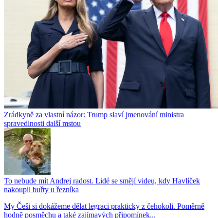
Zrádkyně za vlastní názor: Trump slaví jmenování ministra
spravedlnosti další mstou
To nebude mít Andrej radost. Lidé se smějí videu, kdy Havlíček
nakoupil buřty u řezníka
My Češi si dokážeme dělat legraci prakticky z čehokoli. Poměrně
hodně posměchu a také zajímavých připomínek...