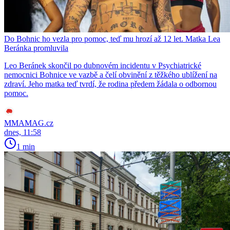
Do Bohnic ho vezla pro pomoc, teď mu hrozí až 12 let. Matka Lea
Beránka promluvila
Leo Beránek skončil po dubnovém incidentu v Psychiatrické
nemocnici Bohnice ve vazbě a čelí obvinění z těžkého ublížení na
zdraví. Jeho matka teď tvrdí, že rodina předem žádala o odbornou
pomoc.
MMAMAG.cz
dnes, 11:58
1 min