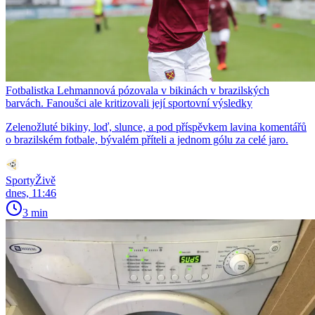
Fotbalistka Lehmannová pózovala v bikinách v brazilských
barvách. Fanoušci ale kritizovali její sportovní výsledky
Zelenožluté bikiny, loď, slunce, a pod příspěvkem lavina komentářů
o brazilském fotbale, bývalém příteli a jednom gólu za celé jaro.
SportyŽivě
dnes, 11:46
3 min