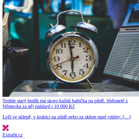
Tenhle starý budík má skoro každá babička na půdě. Sběratelé z
Německa za něj nabízejí i 10 000 Kč
Leží ve sklepě, v krabici na půdě nebo za sklem staré vitríny. […]
Extrafit.cz