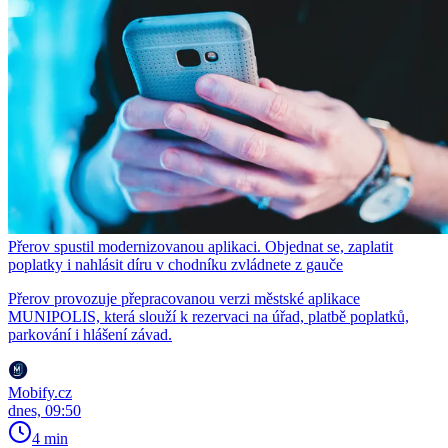
Přerov spustil modernizovanou aplikaci. Objednat se, zaplatit
poplatky i nahlásit díru v chodníku zvládnete z gauče
Přerov provozuje přepracovanou verzi městské aplikace
MUNIPOLIS, která slouží k rezervaci na úřad, platbě poplatků,
parkování i hlášení závad.
Mobify.cz
dnes, 09:50
4 min