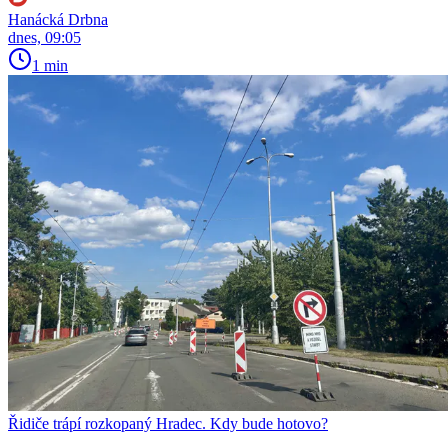
Hanácká Drbna
dnes, 09:05
1 min
Řidiče trápí rozkopaný Hradec. Kdy bude hotovo?