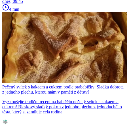
dnes, 09:45
4 min
Pečený svítek s kakaem a cukrem podle prababičky: Sladká dobrota
z jednoho plechu, kterou mám v paměti z dětství
Vyzkoušejte tradiční recept na babiččin pečený svítek s kakaem a
cukrem! Bleskový sladký pokrm z jednoho plechu z jednoduchého
těsta, který si zamiluje celá rodina.