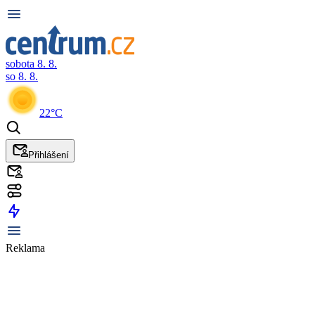
sobota 8. 8.
so 8. 8.
22°C
Přihlášení
Reklama