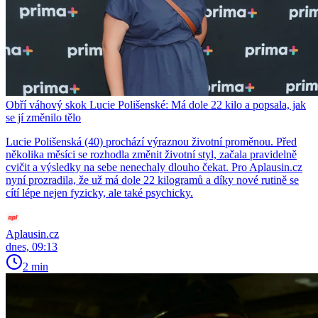
Obří váhový skok Lucie Polišenské: Má dole 22 kilo a popsala, jak
se jí změnilo tělo
Lucie Polišenská (40) prochází výraznou životní proměnou. Před
několika měsíci se rozhodla změnit životní styl, začala pravidelně
cvičit a výsledky na sebe nenechaly dlouho čekat. Pro Aplausin.cz
nyní prozradila, že už má dole 22 kilogramů a díky nové rutině se
cítí lépe nejen fyzicky, ale také psychicky.
Aplausin.cz
dnes, 09:13
2 min