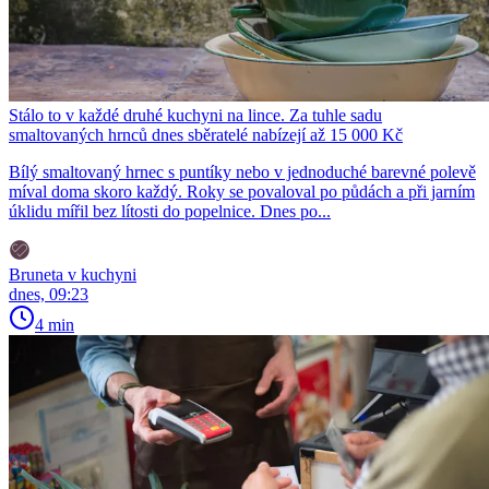
Stálo to v každé druhé kuchyni na lince. Za tuhle sadu
smaltovaných hrnců dnes sběratelé nabízejí až 15 000 Kč
Bílý smaltovaný hrnec s puntíky nebo v jednoduché barevné polevě
míval doma skoro každý. Roky se povaloval po půdách a při jarním
úklidu mířil bez lítosti do popelnice. Dnes po...
Bruneta v kuchyni
dnes, 09:23
4 min