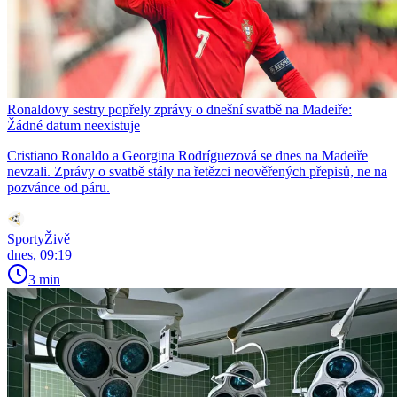
Ronaldovy sestry popřely zprávy o dnešní svatbě na Madeiře:
Žádné datum neexistuje
Cristiano Ronaldo a Georgina Rodríguezová se dnes na Madeiře
nevzali. Zprávy o svatbě stály na řetězci neověřených přepisů, ne na
pozvánce od páru.
SportyŽivě
dnes, 09:19
3 min