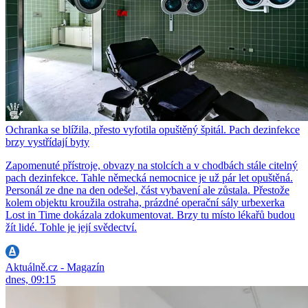
Ochranka se blížila, přesto vyfotila opuštěný špitál. Pach dezinfekce
brzy vystřídají byty
Zapomenuté přístroje, obvazy na stolcích a v chodbách stále citelný
pach dezinfekce. Tahle německá nemocnice je už pár let opuštěná.
Personál ze dne na den odešel, část vybavení ale zůstala. Přestože
kolem objektu kroužila ostraha, prázdné operační sály urbexerka
Lost in Time dokázala zdokumentovat. Brzy tu místo lékařů budou
žít lidé. Tohle je její svědectví.
Aktuálně.cz - Magazín
dnes, 09:15