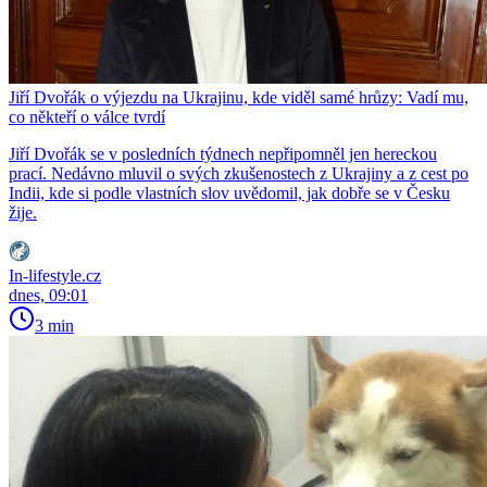
Jiří Dvořák o výjezdu na Ukrajinu, kde viděl samé hrůzy: Vadí mu,
co někteří o válce tvrdí
Jiří Dvořák se v posledních týdnech nepřipomněl jen hereckou
prací. Nedávno mluvil o svých zkušenostech z Ukrajiny a z cest po
Indii, kde si podle vlastních slov uvědomil, jak dobře se v Česku
žije.
In-lifestyle.cz
dnes, 09:01
3 min