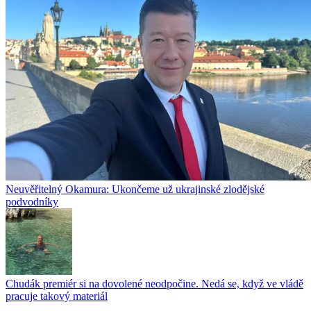
Neuvěřitelný Okamura: Ukončeme už ukrajinské zlodějské
podvodníky
Chudák premiér si na dovolené neodpočine. Nedá se, když ve vládě
pracuje takový materiál