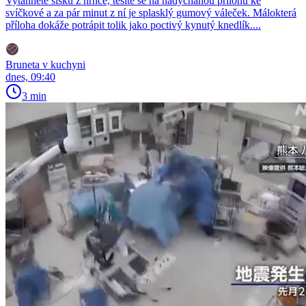
Vytáhnete šišku z hrnce, těšíte se na nadýchanou přílohu ke
svíčkové a za pár minut z ní je splasklý gumový váleček. Málokterá
příloha dokáže potrápit tolik jako poctivý kynutý knedlík....
Bruneta v kuchyni
dnes, 09:40
3 min