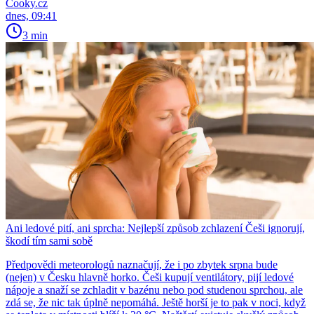
Cooky.cz
dnes, 09:41
3 min
Ani ledové pití, ani sprcha: Nejlepší způsob zchlazení Češi ignorují,
škodí tím sami sobě
Předpovědi meteorologů naznačují, že i po zbytek srpna bude
(nejen) v Česku hlavně horko. Češi kupují ventilátory, pijí ledové
nápoje a snaží se zchladit v bazénu nebo pod studenou sprchou, ale
zdá se, že nic tak úplně nepomáhá. Ještě horší je to pak v noci, když