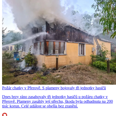
Požár chatky v Přerově. S plameny bojovaly tři jednotky hasičů
Dnes brzy ráno zasahovaly tři jednotky hasičů u požáru chatky v
Přerově. Plameny zasáhly její střechu, škoda byla odhadnuta na 200
tisíc korun. Celé událost se obešla bez zranění.