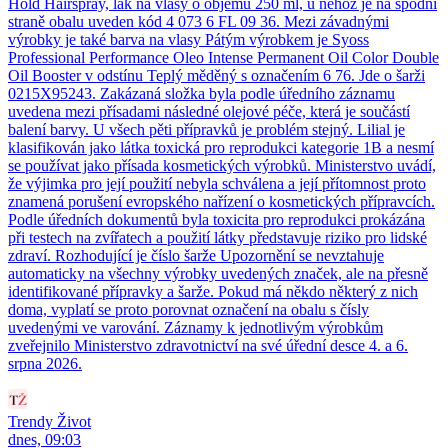
Hold Hairspray, lak na vlasy o objemu 250 ml, u něhož je na spodní
straně obalu uveden kód 4 073 6 FL 09 36. Mezi závadnými
výrobky je také barva na vlasy Pátým výrobkem je Syoss
Professional Performance Oleo Intense Permanent Oil Color Double
Oil Booster v odstínu Teplý měděný s označením 6 76. Jde o šarži
0215X95243. Zakázaná složka byla podle úředního záznamu
uvedena mezi přísadami následné olejové péče, která je součástí
balení barvy. U všech pěti přípravků je problém stejný. Lilial je
klasifikován jako látka toxická pro reprodukci kategorie 1B a nesmí
se používat jako přísada kosmetických výrobků. Ministerstvo uvádí,
že výjimka pro její použití nebyla schválena a její přítomnost proto
znamená porušení evropského nařízení o kosmetických přípravcích.
Podle úředních dokumentů byla toxicita pro reprodukci prokázána
při testech na zvířatech a použití látky představuje riziko pro lidské
zdraví. Rozhodující je číslo šarže Upozornění se nevztahuje
automaticky na všechny výrobky uvedených značek, ale na přesně
identifikované přípravky a šarže. Pokud má někdo některý z nich
doma, vyplatí se proto porovnat označení na obalu s čísly
uvedenými ve varování. Záznamy k jednotlivým výrobkům
zveřejnilo Ministerstvo zdravotnictví na své úřední desce 4. a 6.
srpna 2026.
Trendy Život
dnes, 09:03