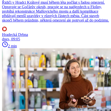
Řidiči v Hradci Králové musí během léta počítat s řadou omezení.
Opravuje se Gočárův okruh, pracuje se na nadjezdech u Flošny,
probíhá rekonstrukce Malšovického mostu a další komplikace
přidávají menší uzavírky v různých částech města. Část staveb
skončí během prázdnin, některá omezení ale potrvají až do podzimu.
Hradecká Drbna
dnes, 09:05
2 min