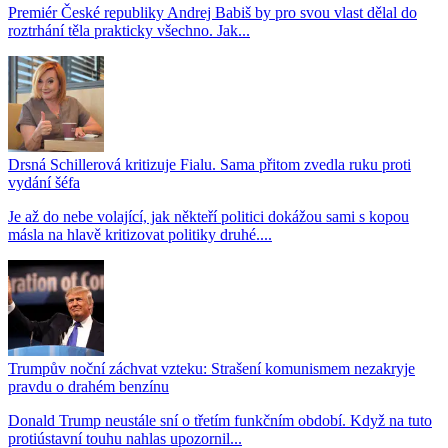
Premiér České republiky Andrej Babiš by pro svou vlast dělal do
roztrhání těla prakticky všechno. Jak...
Drsná Schillerová kritizuje Fialu. Sama přitom zvedla ruku proti
vydání šéfa
Je až do nebe volající, jak někteří politici dokážou sami s kopou
másla na hlavě kritizovat politiky druhé....
Trumpův noční záchvat vzteku: Strašení komunismem nezakryje
pravdu o drahém benzínu
Donald Trump neustále sní o třetím funkčním období. Když na tuto
protiústavní touhu nahlas upozornil...