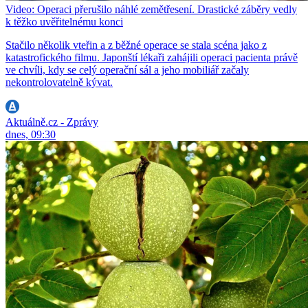
Video: Operaci přerušilo náhlé zemětřesení. Drastické záběry vedly
k těžko uvěřitelnému konci
Stačilo několik vteřin a z běžné operace se stala scéna jako z
katastrofického filmu. Japonští lékaři zahájili operaci pacienta právě
ve chvíli, kdy se celý operační sál a jeho mobiliář začaly
nekontrolovatelně kývat.
Aktuálně.cz - Zprávy
dnes, 09:30