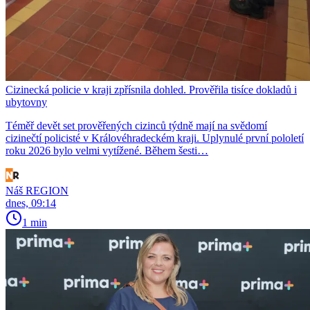
Cizinecká policie v kraji zpřísnila dohled. Prověřila tisíce dokladů i
ubytovny
Téměř devět set prověřených cizinců týdně mají na svědomí
cizinečtí policisté v Královéhradeckém kraji. Uplynulé první pololetí
roku 2026 bylo velmi vytížené. Během šesti…
Náš REGION
dnes, 09:14
1 min