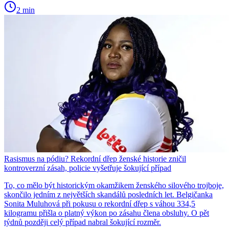
2 min
Rasismus na pódiu? Rekordní dřep ženské historie zničil
kontroverzní zásah, policie vyšetřuje šokující případ
To, co mělo být historickým okamžikem ženského silového trojboje,
skončilo jedním z největších skandálů posledních let. Belgičanka
Sonita Muluhová při pokusu o rekordní dřep s váhou 334,5
kilogramu přišla o platný výkon po zásahu člena obsluhy. O pět
týdnů později celý případ nabral šokující rozměr.