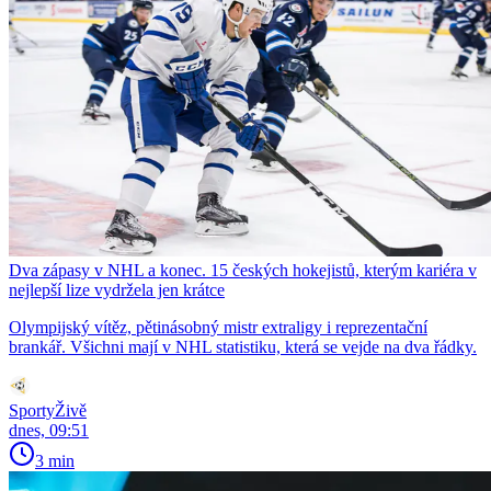
Dva zápasy v NHL a konec. 15 českých hokejistů, kterým kariéra v
nejlepší lize vydržela jen krátce
Olympijský vítěz, pětinásobný mistr extraligy i reprezentační
brankář. Všichni mají v NHL statistiku, která se vejde na dva řádky.
SportyŽivě
dnes, 09:51
3 min