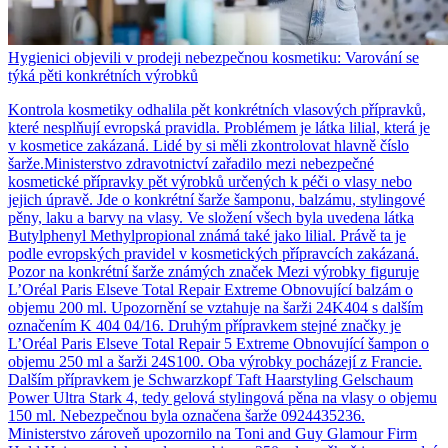
Hygienici objevili v prodeji nebezpečnou kosmetiku: Varování se
týká pěti konkrétních výrobků
Kontrola kosmetiky odhalila pět konkrétních vlasových přípravků,
které nesplňují evropská pravidla. Problémem je látka lilial, která je
v kosmetice zakázaná. Lidé by si měli zkontrolovat hlavně číslo
šarže.Ministerstvo zdravotnictví zařadilo mezi nebezpečné
kosmetické přípravky pět výrobků určených k péči o vlasy nebo
jejich úpravě. Jde o konkrétní šarže šamponu, balzámu, stylingové
pěny, laku a barvy na vlasy. Ve složení všech byla uvedena látka
Butylphenyl Methylpropional známá také jako lilial. Právě ta je
podle evropských pravidel v kosmetických přípravcích zakázaná.
Pozor na konkrétní šarže známých značek Mezi výrobky figuruje
L’Oréal Paris Elseve Total Repair Extreme Obnovující balzám o
objemu 200 ml. Upozornění se vztahuje na šarži 24K404 s dalším
označením K 404 04/16. Druhým přípravkem stejné značky je
L’Oréal Paris Elseve Total Repair 5 Extreme Obnovující šampon o
objemu 250 ml a šarži 24S100. Oba výrobky pocházejí z Francie.
Dalším přípravkem je Schwarzkopf Taft Haarstyling Gelschaum
Power Ultra Stark 4, tedy gelová stylingová pěna na vlasy o objemu
150 ml. Nebezpečnou byla označena šarže 0924435236.
Ministerstvo zároveň upozornilo na Toni and Guy Glamour Firm