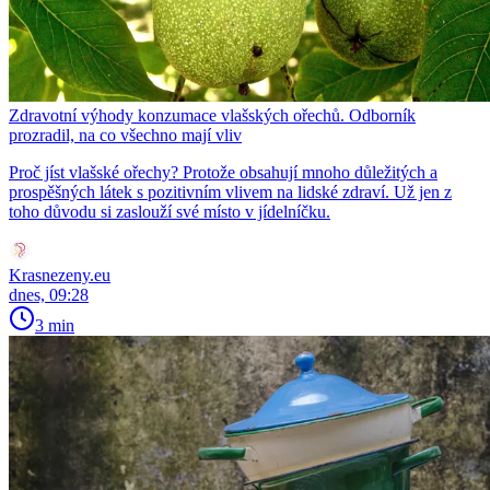
Zdravotní výhody konzumace vlašských ořechů. Odborník
prozradil, na co všechno mají vliv
Proč jíst vlašské ořechy? Protože obsahují mnoho důležitých a
prospěšných látek s pozitivním vlivem na lidské zdraví. Už jen z
toho důvodu si zaslouží své místo v jídelníčku.
Krasnezeny.eu
dnes, 09:28
3 min