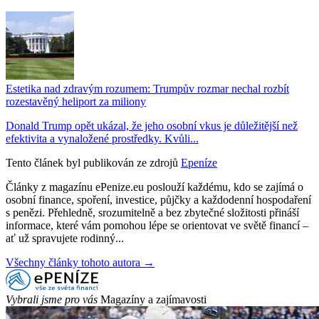
Estetika nad zdravým rozumem: Trumpův rozmar nechal rozbít
rozestavěný heliport za miliony
Donald Trump opět ukázal, že jeho osobní vkus je důležitější než
efektivita a vynaložené prostředky. Kvůli...
Tento článek byl publikován ze zdrojů
Epeníze
Články z magazínu ePenize.eu poslouží každému, kdo se zajímá o
osobní finance, spoření, investice, půjčky a každodenní hospodaření
s penězi. Přehledně, srozumitelně a bez zbytečné složitosti přináší
informace, které vám pomohou lépe se orientovat ve světě financí –
ať už spravujete rodinný...
Všechny články tohoto autora →
Vybrali jsme pro vás
Magazíny a zajímavosti