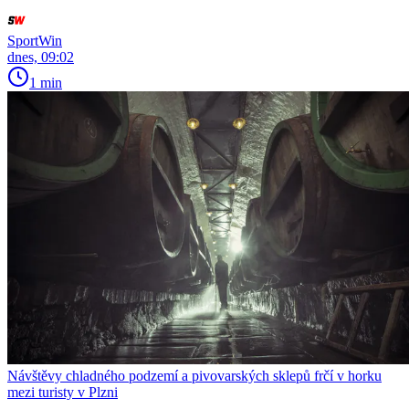
SportWin
dnes, 09:02
1 min
Návštěvy chladného podzemí a pivovarských sklepů frčí v horku
mezi turisty v Plzni