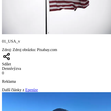
01_USA_v
Zdroj
:
Zdroj obrázku: Pixabay.com
Sdílet
Denní
výzva
0
Reklama
Další články z
Epeníze