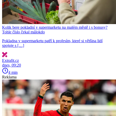
Kolik bere pokladní v supermarketu na malém městě i s bonusy?
Tohle číslo čekal málokdo
Pokladna v supermarketu patří k profesím, které si většina lidí
spojuje s […]
Extrafit.cz
dnes, 09:20
4 min
Reklama