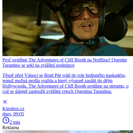
Proč uvidíme The Adventures of Cliff Booth na Netflixu? Quentin
Tarantino se sekl na zvláštní podmínce
Těsně před Vánoci se Brad Pitt vrátí do role hrdinného kaskadéra,
jemuž možná prošla vražda a který výrazně zasáhl do dějin
Hollywoodu. The Adventures of Cliff Booth uvidíme na streamu, o
což se údajně zasloužil zvláštní vrtoch Quentina Tarantina.
Kinobox.cz
dnes, 09:05
2 min
Reklama