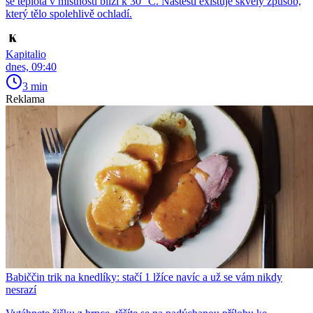
se teplota v místnosti blíží k 30 °C. Naštěstí existuje skvělý způsob,
který tělo spolehlivě ochladí.
Kapitalio
dnes, 09:40
3 min
Reklama
Babiččin trik na knedlíky: stačí 1 lžíce navíc a už se vám nikdy
nesrazí