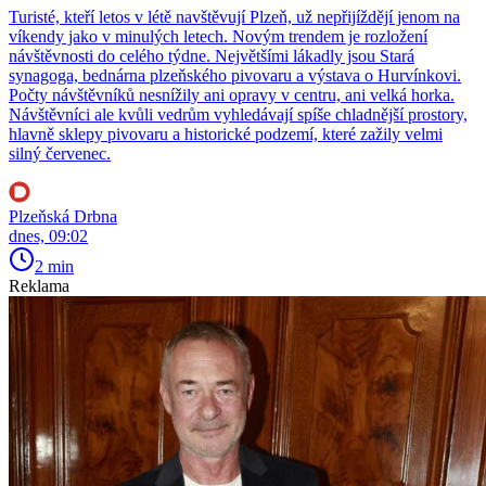
Turisté, kteří letos v létě navštěvují Plzeň, už nepřijíždějí jenom na
víkendy jako v minulých letech. Novým trendem je rozložení
návštěvnosti do celého týdne. Největšími lákadly jsou Stará
synagoga, bednárna plzeňského pivovaru a výstava o Hurvínkovi.
Počty návštěvníků nesnížily ani opravy v centru, ani velká horka.
Návštěvníci ale kvůli vedrům vyhledávají spíše chladnější prostory,
hlavně sklepy pivovaru a historické podzemí, které zažily velmi
silný červenec.
Plzeňská Drbna
dnes, 09:02
2 min
Reklama