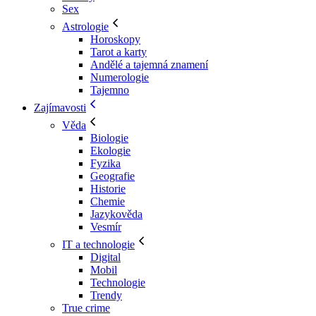
Sex
Astrologie
Horoskopy
Tarot a karty
Andělé a tajemná znamení
Numerologie
Tajemno
Zajímavosti
Věda
Biologie
Ekologie
Fyzika
Geografie
Historie
Chemie
Jazykověda
Vesmír
IT a technologie
Digital
Mobil
Technologie
Trendy
True crime