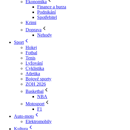
Ekonomika
Finance a burza
Podnikání
Spotřebitel
Krimi
Doprava
Nehody
Sport
Hokej
Fotbal
Tenis
Lyžování
Cyklistika
Atletika
Bojové sporty
ZOH 2026
Basketbal
NBA
Motosport
F1
Auto-moto
Elektromobily
Kultura