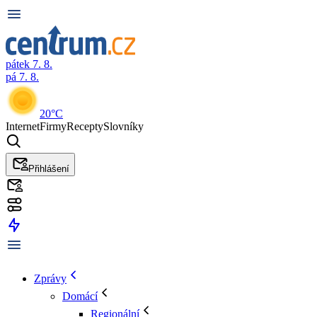
pátek 7. 8.
pá 7. 8.
20°C
Internet
Firmy
Recepty
Slovníky
Přihlášení
Zprávy
Domácí
Regionální