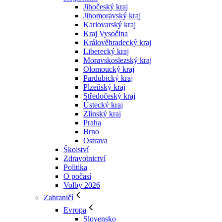
Jihočeský kraj
Jihomoravský kraj
Karlovarský kraj
Kraj Vysočina
Králověhradecký kraj
Liberecký kraj
Moravskoslezský kraj
Olomoucký kraj
Pardubický kraj
Plzeňský kraj
Středočeský kraj
Ústecký kraj
Zlínský kraj
Praha
Brno
Ostrava
Školství
Zdravotnictví
Politika
O počasí
Volby 2026
Zahraničí
Evropa
Slovensko