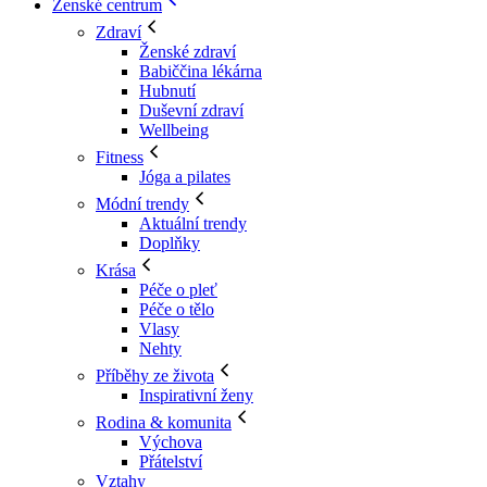
Ženské centrum
Zdraví
Ženské zdraví
Babiččina lékárna
Hubnutí
Duševní zdraví
Wellbeing
Fitness
Jóga a pilates
Módní trendy
Aktuální trendy
Doplňky
Krása
Péče o pleť
Péče o tělo
Vlasy
Nehty
Příběhy ze života
Inspirativní ženy
Rodina & komunita
Výchova
Přátelství
Vztahy