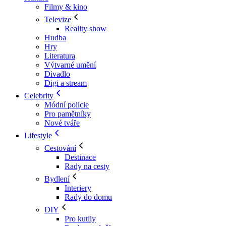
Filmy & kino
Televize
Reality show
Hudba
Hry
Literatura
Výtvarné umění
Divadlo
Digi a stream
Celebrity
Módní policie
Pro pamětníky
Nové tváře
Lifestyle
Cestování
Destinace
Rady na cesty
Bydlení
Interiery
Rady do domu
DIY
Pro kutily