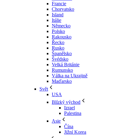
Francie
Chorvatsko
Island
Itálie
Německo
Polsko
Rakousko
Řecko
Rusko
Španělsko
Švédsko
Velká Británie
Rumunsko
Válka na Ukrajině
Maďarsko
Svět
USA
Blízký východ
Izrael
Palestina
Asie
Čína
Jižní Korea