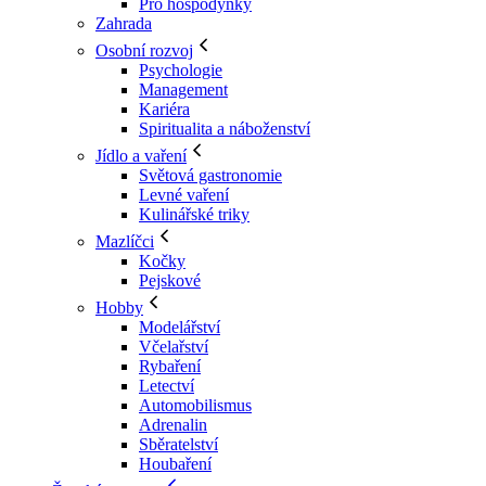
Pro hospodyňky
Zahrada
Osobní rozvoj
Psychologie
Management
Kariéra
Spiritualita a náboženství
Jídlo a vaření
Světová gastronomie
Levné vaření
Kulinářské triky
Mazlíčci
Kočky
Pejskové
Hobby
Modelářství
Včelařství
Rybaření
Letectví
Automobilismus
Adrenalin
Sběratelství
Houbaření