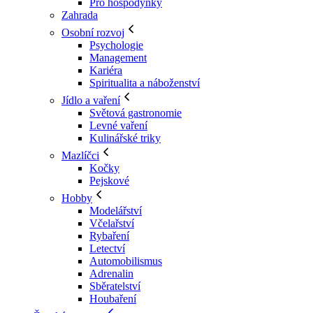
Pro hospodyňky
Zahrada
Osobní rozvoj
Psychologie
Management
Kariéra
Spiritualita a náboženství
Jídlo a vaření
Světová gastronomie
Levné vaření
Kulinářské triky
Mazlíčci
Kočky
Pejskové
Hobby
Modelářství
Včelařství
Rybaření
Letectví
Automobilismus
Adrenalin
Sběratelství
Houbaření