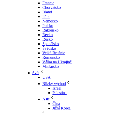
Francie
Chorvatsko
Island
Itálie
Německo
Polsko
Rakousko
Řecko
Rusko
Španělsko
Švédsko
Velká Británie
Rumunsko
Válka na Ukrajině
Maďarsko
Svět
USA
Blízký východ
Izrael
Palestina
Asie
Čína
Jižní Korea