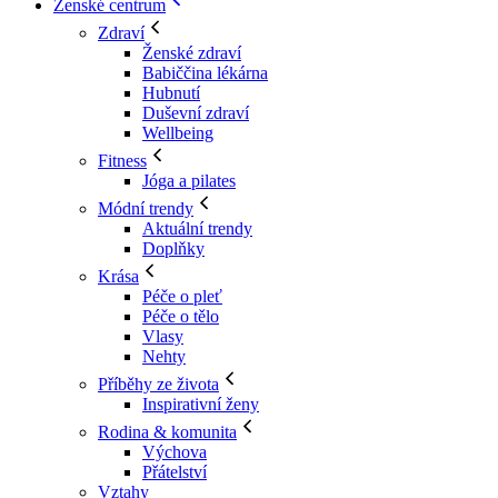
Ženské centrum
Zdraví
Ženské zdraví
Babiččina lékárna
Hubnutí
Duševní zdraví
Wellbeing
Fitness
Jóga a pilates
Módní trendy
Aktuální trendy
Doplňky
Krása
Péče o pleť
Péče o tělo
Vlasy
Nehty
Příběhy ze života
Inspirativní ženy
Rodina & komunita
Výchova
Přátelství
Vztahy