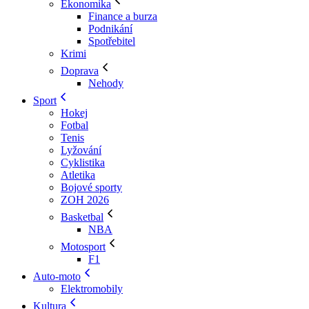
Ekonomika
Finance a burza
Podnikání
Spotřebitel
Krimi
Doprava
Nehody
Sport
Hokej
Fotbal
Tenis
Lyžování
Cyklistika
Atletika
Bojové sporty
ZOH 2026
Basketbal
NBA
Motosport
F1
Auto-moto
Elektromobily
Kultura