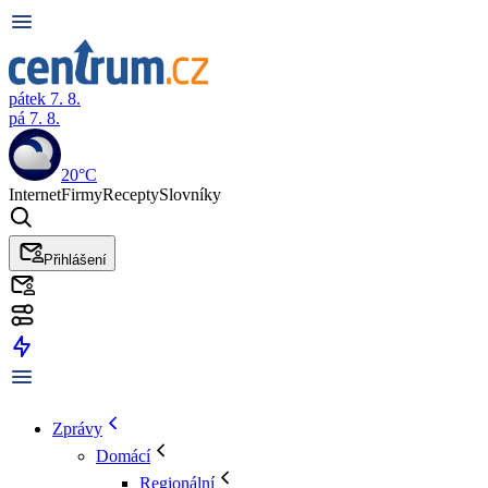
pátek 7. 8.
pá 7. 8.
20°C
Internet
Firmy
Recepty
Slovníky
Přihlášení
Zprávy
Domácí
Regionální