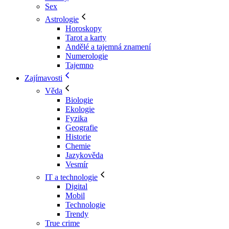
Sex
Astrologie
Horoskopy
Tarot a karty
Andělé a tajemná znamení
Numerologie
Tajemno
Zajímavosti
Věda
Biologie
Ekologie
Fyzika
Geografie
Historie
Chemie
Jazykověda
Vesmír
IT a technologie
Digital
Mobil
Technologie
Trendy
True crime