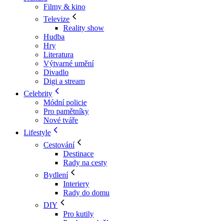
Filmy & kino
Televize
Reality show
Hudba
Hry
Literatura
Výtvarné umění
Divadlo
Digi a stream
Celebrity
Módní policie
Pro pamětníky
Nové tváře
Lifestyle
Cestování
Destinace
Rady na cesty
Bydlení
Interiery
Rady do domu
DIY
Pro kutily