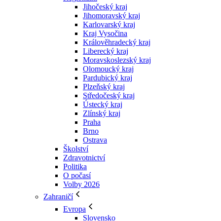
Jihočeský kraj
Jihomoravský kraj
Karlovarský kraj
Kraj Vysočina
Králověhradecký kraj
Liberecký kraj
Moravskoslezský kraj
Olomoucký kraj
Pardubický kraj
Plzeňský kraj
Středočeský kraj
Ústecký kraj
Zlínský kraj
Praha
Brno
Ostrava
Školství
Zdravotnictví
Politika
O počasí
Volby 2026
Zahraničí
Evropa
Slovensko